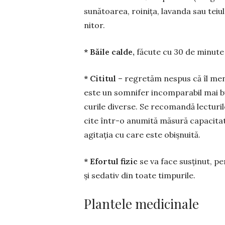
sunătoarea, roinița, la­vanda sau teiu
nitor.
* Băile calde,
făcute cu 30 de mi­nute
* Cititul
– regretăm nespus că îl menț
este un somnifer incomparabil mai bun
cu­rile diverse. Se re­coman­dă lec­tur
cite într-o anumită măsură capaci­ta­t
agitația cu care este obiș­nuită.
* Efortul fizic
se va face susți­nut, p
și sedativ din toate timpurile.
Plantele medicinale