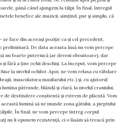
oa­rele, până când ajungem la tălpi. În final, între­gul
netele benefice ale muzicii, simțind, pur și simplu, că
– se face din aceeași poziție ca și cel precedent,
are preliminară. De data aceasta însă nu vom percepe
nă nu foarte puter­nică (ar deveni obo­sitoare), dar
a și fără a ține ochii deschiși. La înce­put, vom per­cepe
ise la nivelul ochilor. Apoi, ne vom relaxa cu răb­dare
­jii, muscu­latura maxi­la­­ru­lui etc.) și, cu ajutorul
mina pă­trunde, blândă și clară, la nivelul cra­niului,
re de des­tin­dere conștientă și ex­trem de plăcută. Vom
această lu­mină să ne inunde zona gâtului, a piep­­tului
 tălpile. În final, ne vom per­cepe întreg corpul
xați nu îi opu­nem rezistență, ci o lăsăm să treacă prin