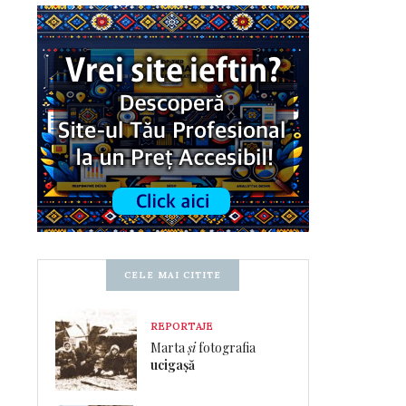
CELE MAI CITITE
REPORTAJE
Marta
și
fotografia
ucigașă