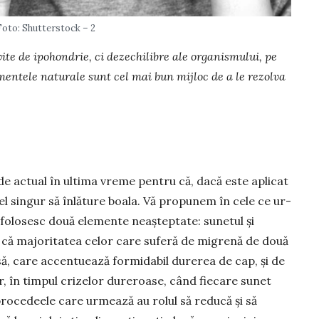
Foto: Shutterstock – 2
ite de ipohondrie, ci dezechi­libre ale organismului, pe
entele naturale sunt cel mai bun mijloc de a le rezolva
e actual în ultima vreme pentru că, dacă este aplicat
 el singur să înlăture boala. Vă propunem în cele ce ur­
 folo­sesc două elemente neașteptate: sune­tul și
 că majoritatea celor care sufe­ră de migrenă de două
să, care accen­tuează formidabil durerea de cap, și de
r, în timpul crizelor dure­roase, când fiecare sunet
 procedeele care urmea­ză au rolul să reducă și să