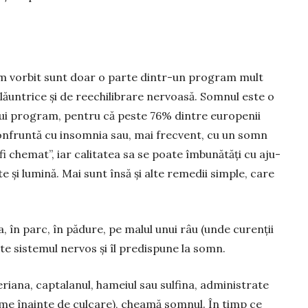
 am vorbit sunt doar o parte dintr-un program mult
ăun­trice și de reechi­librare nervoasă. Somnul este o
tui pro­gram, pentru că peste 76% dintre europenii
n­fruntă cu in­som­nia sau, mai frec­vent, cu un somn
e fi che­mat”, iar calitatea sa se poate îm­bunătăți cu aju­
e și lu­mi­nă. Mai sunt însă și alte re­medii sim­ple, care
, în parc, în pădure, pe malul u­nui râu (unde curenții
te sistemul ner­vos și îl pre­dis­pune la somn.
leriana, captalanul, ha­me­iul sau sulfina, administrate
me îna­inte de culcare), cheamă somnul. În timp ce