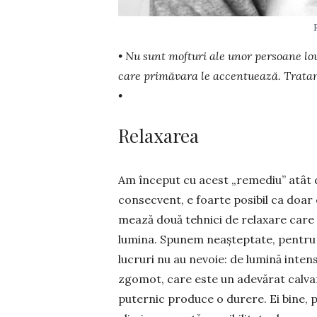
• Nu sunt mofturi ale unor persoane lov
care primăvara le accentuează. Tratam
•
Relaxarea
Am început cu acest „remediu” atât d
consec­vent, e foar­te posibil ca doar
mea­ză două teh­nici de relaxare care
lumina. Spunem neaștep­tate, pen­tru
lucruri nu au nevoie: de lumină inten
zgomot, care este un ade­vă­rat cal­va
pu­ternic pro­duce o du­rere. Ei bine,