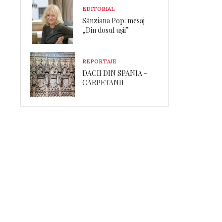
EDITORIAL
Sânziana Pop: mesaj
„Din dosul ușii”
REPORTAJE
DACII DIN SPANIA –
CARPETANII