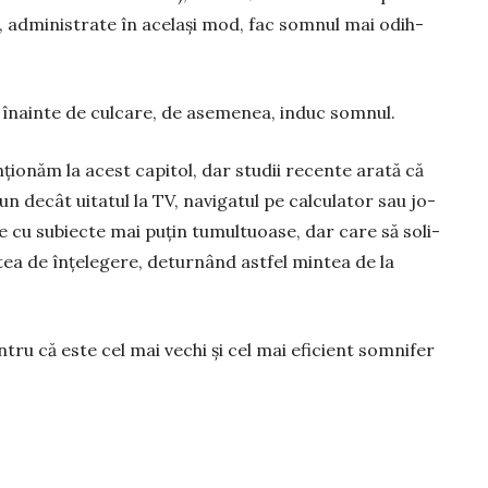
l, administrate în ace­lași mod, fac somnul mai odih­
 înainte de culcare, de ase­menea, induc somnul.
ionăm la acest capitol, dar studii recente arată că
 decât uitatul la TV, na­vigatul pe calculator sau jo­
ile cu su­biecte mai puțin tumul­tuoase, dar care să soli­
ea de înțe­legere, deturnând astfel min­­tea de la
entru că este cel mai vechi și cel mai eficient somnifer