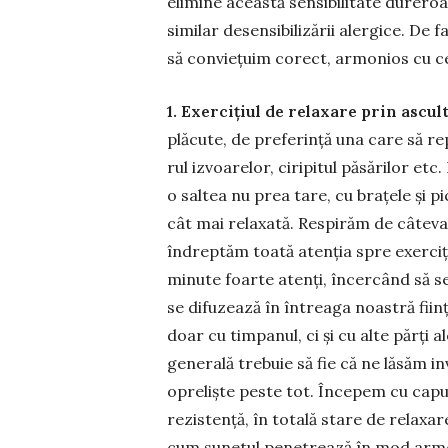
elimine această sensibilitate dureroa­s
similar desensibilizării alergice. De 
să conviețuim co­rect, armonios cu c
1. Exercițiul de rela­xa­re prin ascult
plăcute, de pre­fe­rință una care să 
rul izvoarelor, ciripi­tul păsărilor e
o saltea nu prea tare, cu brațele și pi
cât mai relaxată. Res­pi­răm de câteva
în­dreptăm toată atenția spre exerciț
minute foarte atenți, încercând să se
se difuzează în întreaga noas­tră fiin
doar cu tim­panul, ci și cu alte părți 
ge­nerală trebuie să fie că ne lăsăm i
opreliște pes­te tot. Începem cu capul
rezis­tență, în totală stare de rela­x
cum sunetul pene­trează în mod armon