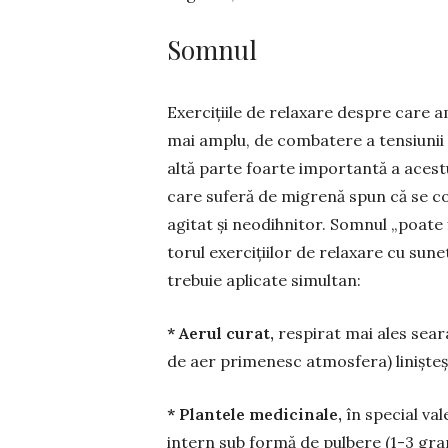
Somnul
Exercițiile de relaxare despre care
mai amplu, de comba­tere a tensiunii l
altă parte foarte im­por­tantă a aces
care su­feră de migre­nă spun că se co
agitat și ne­o­dih­nitor. Som­nul „poa­t
torul exer­ci­țiilor de relaxare cu sunet
trebuie apli­cate simul­tan:
* Aerul curat,
respirat mai ales seara
de aer prime­nesc atmo­sfera) liniș­teș
* Plantele medicinale,
în spe­cial va
intern sub formă de pulbere (1-3 gra