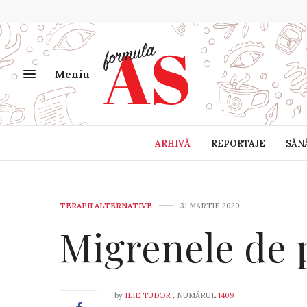
Meniu
ARHIVĂ
REPORTAJE
SĂN
TERAPII ALTERNATIVE
31 MARTIE 2020
Migrenele de 
by
ILIE TUDOR
, NUMĂRUL
1409