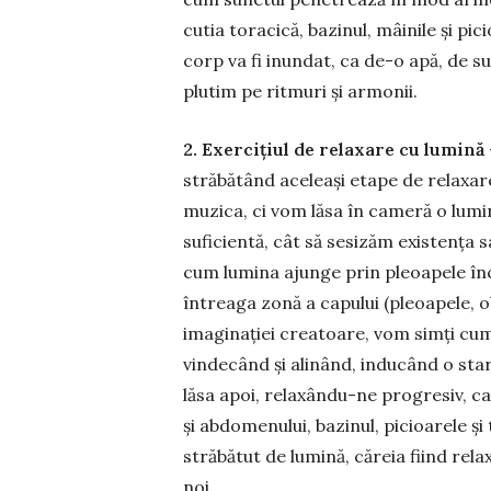
cutia toracică, bazinul, mâinile și pici
corp va fi inundat, ca de-o apă, de su
plutim pe ritmuri și armonii.
2. Exercițiul de relaxare cu lu­­mină
străbă­tând ace­leași etape de rela­x
muzica, ci vom lăsa în came­ră o lu­mi
suficientă, cât să sesi­zăm existența s
cum lumi­na ajunge prin pleoapele înch
întreaga zonă a ca­pului (pleoapele, obra
imaginației creatoare, vom simți cum lu
vin­decând și alinând, indu­când o sta
lăsa apoi, rela­xându-ne progresiv, ca 
și abdomenului, bazinul, pi­cioarele și
străbătut de lu­mină, căreia fiind rela
noi.