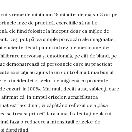
 făcut vreme de minimum 15 minute, de măcar 3 ori pe
rimele faze de practică, exercițiile să nu fie
nă, ele fiind folosite la în­ceput doar ca mijloc de
nt. De­și pot părea simple pro­vocări ale ima­gina­ției,
mai eficiente decât pumni întregi de medicamente
hi­li­brare nervoasă și emoțională, pe cât de blând, pe
oase demonstrează că per­soanele care au practicat
ste exer­ciții au ajuns la un control mult mai bun al
cere a inci­denței crizelor de mi­grenă cu procente
le cazuri, la 100%. Mai mult decât atât, subiecții care
afirmat că, în timpul crizelor, sensibi­litatea
nuat extraordinar, ei căpă­tând reflexul de a „lăsa
ea să treacă prin ei”, fără a mai fi afectați neplă­cut.
i­mă fază o re­ducere a intensității cri­zelor de
 și dispărând.