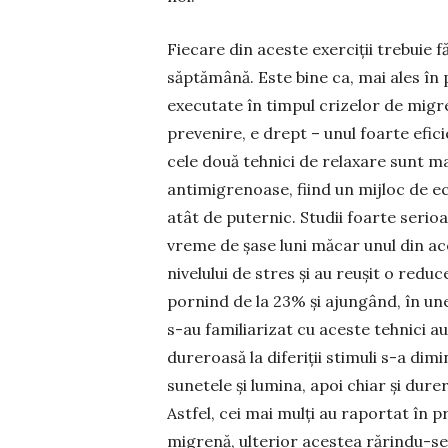
Fiecare din aceste exerciții trebuie
săptă­mână. Este bine ca, mai ales în p
executate în tim­pul crizelor de migre
prevenire, e drept – unul foarte efi­cie
cele două tehnici de relaxare sunt 
anti­mi­grenoase, fiind un mijloc de ec
atât de puternic. Studii foarte seri
vreme de șase luni măcar unul din ace
nivelului de stres și au reușit o redu
pornind de la 23% și ajungând, în une
s-au familiarizat cu aceste tehnici au 
dureroasă la diferiții stimuli s-a dimi
sunetele și lu­mina, apoi chiar și durer
Ast­fel, cei mai mulți au raportat în pr
migrenă, ulterior acestea ră­rindu-se