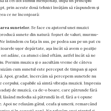
ă la cei doi stimuli menționați, după un prin­ci­piu
fapt, prin aceste două tehnici învă­țăm să răs­pundem și
eea ce ne încon­joară:
area su­ne­telor.
Se face cu aju­torul unei mu­zici
reproducă sunete din natură: foșnet de valuri, mur­mu­
tc. Ne întindem cu fața în sus, pe podea sau pe un pat cu
­cioa­rele ușor depărtate, așa încât să avem o poziție
 ori adânc, ca atunci când oftăm, astfel în­cât să ne
iu. Pornim muzica și o as­cul­tăm vreme de câteva
sizăm cum su­ne­tul este perce­put de timpan și apoi
­ță. Apoi, gradat, încercăm să per­ce­pem sunetele nu
ale corpului, capabile să simtă vibrația muzicii. Impresia
nvadați de mu­zică, ca de-o boa­re, care pătrunde fără
, lăsând melo­dia să pătrundă în el, fără a-i opune
are. Apoi ne relaxăm gâtul, ceafa și umerii, re­marcând
ios și în această zonă. Ne relaxăm apoi piep­tul și