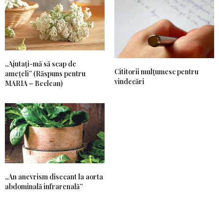
„Ajutați-mă să scap de
Cititorii mulțumesc pentru
amețeli” (Răspuns pentru
vindecări
MARIA – Beclean)
„An anevrism disecant la aorta
abdominală infrarenală”