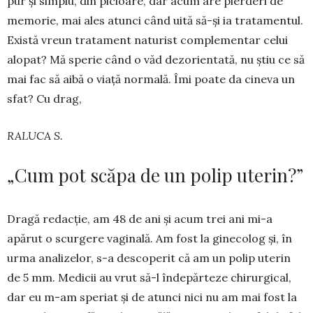
pur și simplu, din picioare, dar acum are pier­deri de
memorie, mai ales atunci când uită să-și ia trata­men­tul.
Există vreun tratament na­turist comple­men­tar celui
alopat? Mă spe­rie când o văd dezorientată, nu știu ce să
mai fac să aibă o viață nor­mală. Îmi poa­te da cineva un
sfat? Cu drag,
RALUCA S.
„Cum pot scăpa de un polip uterin?”
Dragă redacție, am 48 de ani și acum trei ani mi-a
apărut o scurgere vaginală. Am fost la ginecolog și, în
urma anali­zelor, s-a descoperit că am un polip uterin
de 5 mm. Medicii au vrut să-l îndepărteze chirurgi­cal,
dar eu m-am speriat și de atunci nici nu am mai fost la