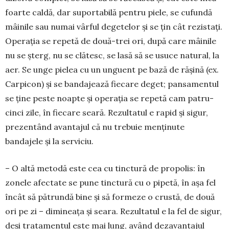
foarte caldă, dar supor­tabilă pentru piele, se cufundă
mâi­nile sau numai vârful degete­lor și se țin cât rezis­tați.
Operația se repetă de două-trei ori, după care mâinile
nu se șterg, nu se clătesc, se lasă să se usuce natural, la
aer. Se unge pielea cu un un­guent pe bază de rășină (ex.
Car­picon) și se banda­jează fiecare deget; pansamentul
se ține peste noapte și operația se repetă cam patru-
cinci zile, în fiecare seară. Rezultatul e rapid și sigur,
pre­zen­tând avantajul că nu trebuie men­ținute
bandajele și la serviciu.
– O altă metodă este cea cu tinctură de propolis: în
zonele afectate se pune tinctură cu o pipetă, în așa fel
încât să pătrundă bine și să formeze o crustă, de două
ori pe zi – dimineața și seara. Rezultatul e la fel de sigur,
deși tratamentul este mai lung, având dezavantajul