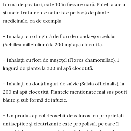
formă de picături, câte 10 în fiecare nară. Puteți asocia
și unele tratamente naturiste pe bază de plante
medicinale, ca de exem­plu:
– Inhalații cu o lingură de flori de coada-șoricelului
(Achillea millefolium) la 200 mg apă clocotită.
– Inhalații cu flori de mușețel (Flores chamomillae), 1
lingură de plante la 200 ml apă clocotită.
– Inhalații cu două linguri de salvie (Salvia officinalis), la
200 ml apă clocotită. Plantele menționate mai sus pot fi
băute și sub formă de infuzie.
– Un produs apicol deosebit de valoros, cu proprietăți
antiseptice și cicatrizante este propolisul, pe care îl