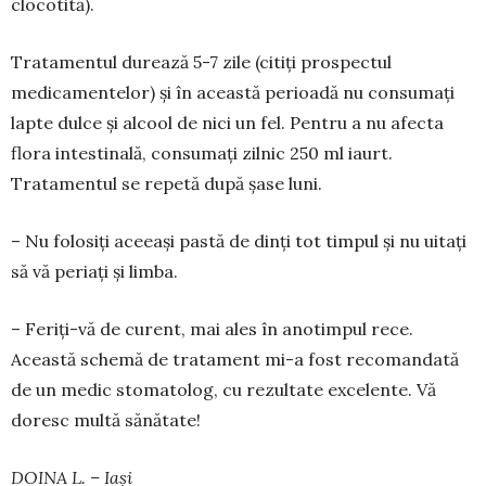
clocotită).
Tratamentul durează 5-7 zile (citiți prospectul
medicamentelor) și în această perioadă nu consu­mați
lapte dulce și alcool de nici un fel. Pentru a nu afecta
flora intestinală, consumați zilnic 250 ml iaurt.
Tratamentul se repetă după șase luni.
– Nu folosiți aceeași pastă de dinți tot timpul și nu uitați
să vă periați și limba.
– Feriți-vă de curent, mai ales în anotimpul rece.
Această schemă de tratament mi-a fost reco­mandată
de un medic stomatolog, cu rezultate exce­lente. Vă
doresc multă sănătate!
DOINA L. – Iași