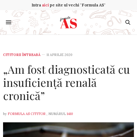
Intra
aici
pe site ul vechi "Formula AS"
CITITORII ÎNTREABĂ
11 APRILIE 2020
„Am fost diagnosticată cu
insuficiență renală
cronică”
by
FORMULA AS CITITOR
, NUMĂRUL
1410