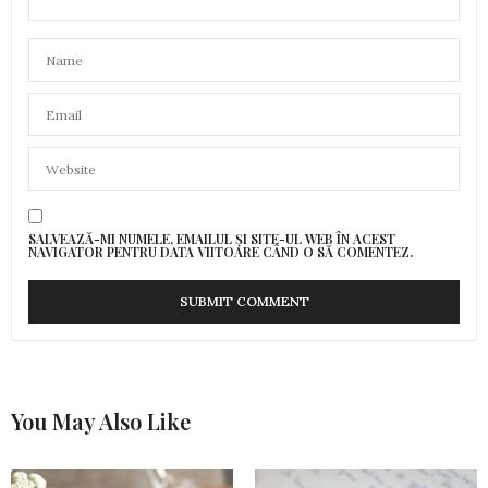
SALVEAZĂ-MI NUMELE, EMAILUL ȘI SITE-UL WEB ÎN ACEST
NAVIGATOR PENTRU DATA VIITOARE CÂND O SĂ COMENTEZ.
You May Also Like