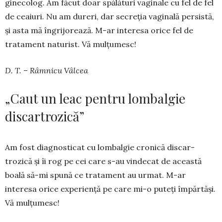
ginecolog. Am făcut doar spălături vaginale cu fel de fel
de ceaiuri. Nu am dureri, dar secreția vaginală persistă,
și asta mă îngri­jorează. M-ar interesa orice fel de
tratament natu­rist. Vă mulțumesc!
D. T. – Râmnicu Vâlcea
„Caut un leac pentru lombalgie
discartrozică”
Am fost diagnosticat cu lombalgie cronică discar­
trozică și îi rog pe cei care s-au vindecat de această
boală să-mi spună ce tratament au urmat. M-ar
interesa orice experiență pe care mi-o puteți împărtăși.
Vă mulțumesc!