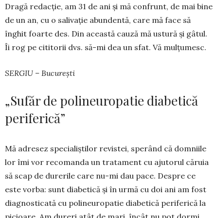
Dragă redacție, am 31 de ani și mă confrunt, de mai bine
de un an, cu o salivație abundentă, care mă face să
înghit foarte des. Din această cauză mă ustură și gâtul.
Îi rog pe cititorii dvs. să-mi dea un sfat. Vă mulțumesc.
SERGIU – București
„Sufăr de polineuropatie diabetică
periferică”
Mă adresez specialiștilor re­vistei, sperând că domniile
lor îmi vor recomanda un tratament cu ajutorul căruia
să scap de durerile care nu-mi dau pace. Despre ce
este vorba: sunt diabetică și în urmă cu doi ani am fost
diag­nosticată cu polineuro­patie diabetică perife­ri­că la
pi­cioare. Am du­reri atât de mari, încât nu pot dormi