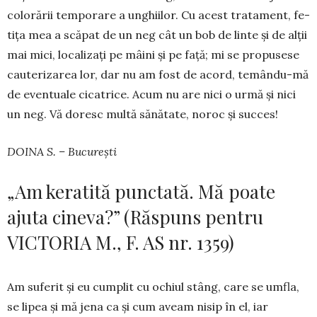
colorării temporare a unghiilor. Cu acest tratament, fe­
tița mea a scăpat de un neg cât un bob de linte și de alții
mai mici, localizați pe mâini și pe față; mi se propusese
cauterizarea lor, dar nu am fost de acord, temându-mă
de eventuale cicatrice. Acum nu are nici o urmă și nici
un neg. Vă doresc multă sănătate, noroc și succes!
DOINA S. – București
„Am keratită punctată. Mă poate
ajuta cineva?” (Răspuns pentru
VICTORIA M., F. AS nr. 1359)
Am suferit și eu cumplit cu ochiul stâng, care se umfla,
se lipea și mă jena ca și cum aveam nisip în el, iar