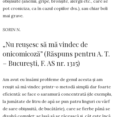
obișnuite (anemii, gripe, bronșite, alergii etc., care se
pot croniciza, ca în cazul copiilor dvs.), sau chiar boli
mai grave.
SORIN N.
„Nu reușesc să mă vindec de
onicomicoză” (Răspuns pentru A. T.
– București, F. AS nr. 1315)
Am avut eu însămi probleme de genul acesta și am
reușit să mă vindec printr-o metodă simplă dar foarte
eficientă: se face o saramură concentrată (de exemplu,
la jumătate de litru de apă se pun patru linguri cu vârf
de sare obișnuită, de bucătărie), care se fierbe până se
dizolvă complet; se lasă să se răcească și, cât este încă