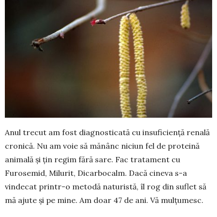
Anul trecut am fost diagnosticată cu insufi­ciență renală
cronică. Nu am voie să mănânc niciun fel de proteină
animală și țin regim fără sare. Fac tratament cu
Furosemid, Milurit, Di­carbocalm. Dacă cineva s-a
vindecat printr-o metodă naturistă, îl rog din suflet să
mă ajute și pe mine. Am doar 47 de ani. Vă mulțumesc.