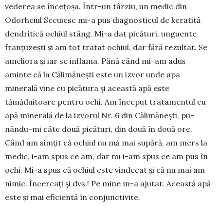
vederea se înce­țoșa. Într-un târziu, un medic din
Odorheiul Secuiesc mi-a pus diag­nosticul de keratită
dendri­tică ochiul stâng. Mi-a dat pică­turi, unguente
franțuzești și am tot tratat ochiul, dar fără rezultat. Se
ameliora și iar se inflama. Până când mi-am adus
aminte că la Călimănești este un izvor unde apa
minerală vine cu picătura și această apă este
tămăduitoare pentru ochi. Am început trata­mentul cu
apă minerală de la iz­vorul Nr. 6 din Călimănești, pu­
nându-mi câte două picături, din două în două ore.
Când am simțit că ochiul nu mă mai su­pără, am mers la
medic, i-am spus ce am, dar nu i-am spus ce am pus în
ochi. Mi-a spus că ochiul este vindecat și că nu mai am
nimic. Încercați și dvs.! Pe mine m-a ajutat. Această apă
este și mai eficientă în conjunctivite.