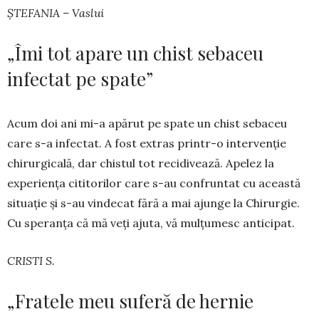
ȘTEFANIA – Vaslui
„Îmi tot apare un chist sebaceu
infectat pe spate”
Acum doi ani mi-a apărut pe spate un chist sebaceu
care s-a infectat. A fost extras printr-o inter­venție
chirurgicală, dar chistul tot recidivea­ză. Apelez la
experiența citi­torilor care s-au con­fruntat cu această
situație și s-au vindecat fără a mai ajunge la Chirur­gie.
Cu speranța că mă veți ajuta, vă mulțumesc anticipat.
CRISTI S.
„Fratele meu suferă de hernie