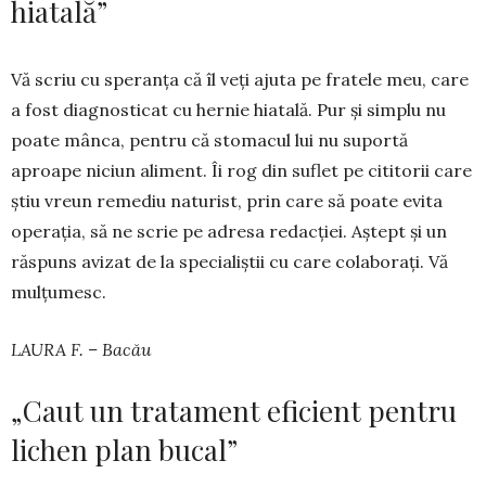
hiatală”
Vă scriu cu spe­ranța că îl veți ajuta pe fratele meu, care
a fost diagnosticat cu hernie hiatală. Pur și simplu nu
poate mânca, pentru că stomacul lui nu suportă
aproape niciun aliment. Îi rog din suflet pe cititorii care
știu vreun remediu na­turist, prin care să poa­te evita
operația, să ne scrie pe adresa re­dacției. Aștept și un
răspuns avizat de la specialiștii cu care cola­borați. Vă
mulțumesc.
LAURA F. – Bacău
„Caut un tratament eficient pentru
lichen plan bucal”