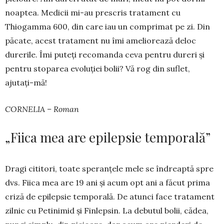
noaptea. Medicii mi-au prescris tratament cu
Thiogam­ma 600, din care iau un comprimat pe zi. Din
pă­cate, acest trata­ment nu îmi ameliorează deloc
durerile. Îmi puteți recomanda ceva pentru dureri și
pentru stoparea evoluției bolii? Vă rog din suflet,
ajutați-mă!
CORNELIA – Roman
„Fiica mea are epilepsie temporală”
Dragi cititori, toate speranțele mele se în­dreap­­­tă spre
dvs. Fiica mea are 19 ani și acum opt ani a fă­cut prima
criză de epilepsie temporală. De atunci face tra­tament
zilnic cu Pe­tinimid și Fi­nlepsin. La debutul bolii, că­dea,