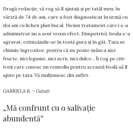
Dragă redacție, vă rog să îl ajutați și pe tatăl meu, în
vârstă de 74 de ani, care a fost diag­nos­ti­cat în urmă cu
doi ani cu lichen plan bucal. Niciun tratament care i s-a
admi­nistrat nu a avut vreun efect. Dimpotrivă, boala s-a
agravat, extin­zându-se în toată gura și în gât. Tata se
chinuie îngrozitor, pentru că nu poate mânca nici
fructe, nici legume, nici acru, nici dulce… Îi rog pe citi­
torii care cunosc un remediu pentru această boală să îl
ajute pe tata. Vă mulțumesc din suflet.
GABRIELA B. – Galați
„Mă confrunt cu o salivație
abundentă”