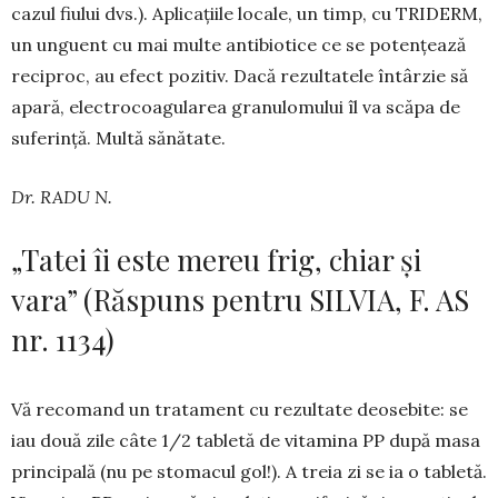
cazul fiului dvs.). Aplicațiile locale, un timp, cu TRIDERM,
un unguent cu mai multe antibiotice ce se potențează
reciproc, au efect po­zitiv. Dacă rezultatele întârzie să
apară, electro­coagularea granulomului îl va scăpa de
suferință. Multă sănătate.
Dr. RADU N.
„Tatei îi este mereu frig, chiar și
vara” (Răspuns pentru SILVIA, F. AS
nr. 1134)
Vă recomand un tratament cu rezultate deose­bite: se
iau două zile câte 1/2 tabletă de vitamina PP după masa
principală (nu pe stomacul gol!). A treia zi se ia o tabletă.