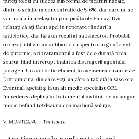
puteți folosi cu succes sub formă de picături nazale,
dintr-o soluție în concentrație de 5-6%, dar care nu se
vor aplica în același timp cu picăturile Pic­naz. Dvs.
relatați că ați făcut apel în repetate rânduri la
antibiotice, dar fără un rezultat satisfăcător. Probabil,
ori n-ați utilizat un antibiotic cu spectru larg suficient
de puternic, ori tratamentul a fost de o durată prea
scurtă, fiind întrerupt înain­tea distrugerii agentului
patogen. Un antibiotic eficient în asemenea cazuri este
Eri­tromicina, din care veți lua câte o tabletă la șase ore.
Eventual, apelați și la un alt medic spe­cialist ORL,
încrederea de­plină în tratamentul instituit de un singur
medic nefiind totdeauna cea mai bună soluție.
V. MUNTEANU – Timișoara