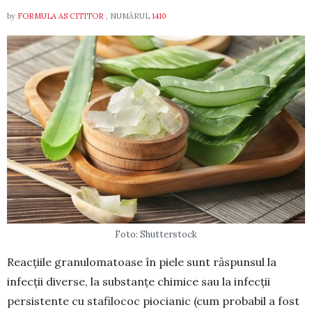
by
FORMULA AS CITITOR
, NUMĂRUL
1410
Foto: Shutterstock
Reacțiile granulomatoase în piele sunt răspunsul la
infecții diverse, la substanțe chimice sau la in­fecții
persistente cu stafilococ piocianic (cum pro­babil a fost