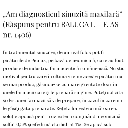
„Am diagnosticul sinuzită maxilară”
(Răspuns pentru RALUCA I. – F. AS
nr. 1406)
În tratamentul sinuzitei, de un real folos pot fi
picăturile de Picnaz, pe bază de neomicină, care au fost
produse de industria farmaceutică românească. Nu știu
motivul pentru care în ultima vreme aceste picături nu
se mai produc, gă­sindu-se cu mare greutate doar în
unele farmacii care și le prepară singure. Puteți solicita
și dvs. unei farmacii să vi le prepare, în cazul în care nu
le găsiți gata preparate. Rețeta lor este următoarea:
soluție apoasă pentru uz extern conți­nând: neomicină
sulfat 0,5% și efedrină clorhidrat 1%. Se aplică sub