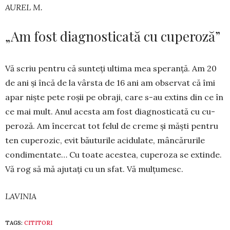
AUREL M.
„Am fost diagnosticată cu cuperoză”
Vă scriu pentru că sunteți ulti­ma mea spe­ranță. Am 20
de ani și încă de la vârsta de 16 ani am ob­servat că îmi
apar niște pete roșii pe obraji, care s-au extins din ce în
ce mai mult. Anul acesta am fost diag­nosticată cu cu­
peroză. Am încer­cat tot felul de cre­me și măști pen­tru
ten cupe­rozic, evit bău­tu­rile acidulate, mân­cărurile
con­di­men­tate… Cu toa­te acestea, cuperoza se extinde.
Vă rog să mă aju­tați cu un sfat. Vă mulțu­mesc.
LAVINIA
TAGS:
CITITORI