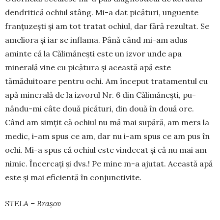
dendri­tică ochiul stâng. Mi-a dat pică­turi, unguente
franțuzești și am tot tratat ochiul, dar fără rezultat. Se
ameliora și iar se inflama. Până când mi-am adus
aminte că la Călimănești este un izvor unde apa
minerală vine cu picătura și această apă este
tămăduitoare pentru ochi. Am început trata­mentul cu
apă minerală de la iz­vorul Nr. 6 din Călimănești, pu­
nându-mi câte două picături, din două în două ore.
Când am simțit că ochiul nu mă mai su­pără, am mers la
medic, i-am spus ce am, dar nu i-am spus ce am pus în
ochi. Mi-a spus că ochiul este vindecat și că nu mai am
nimic. Încercați și dvs.! Pe mine m-a ajutat. Această apă
este și mai eficientă în conjunctivite.
STELA – Brașov