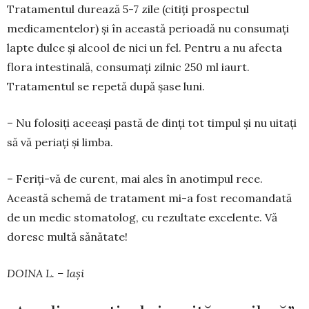
Tratamentul durează 5-7 zile (citiți prospectul
medicamentelor) și în această perioadă nu consu­mați
lapte dulce și alcool de nici un fel. Pentru a nu afecta
flora intestinală, consumați zilnic 250 ml iaurt.
Tratamentul se repetă după șase luni.
– Nu folosiți aceeași pastă de dinți tot timpul și nu uitați
să vă periați și limba.
– Feriți-vă de curent, mai ales în anotimpul rece.
Această schemă de tratament mi-a fost reco­mandată
de un medic stomatolog, cu rezultate exce­lente. Vă
doresc multă sănătate!
DOINA L. – Iași