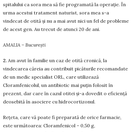
spitalului ca sora mea să fie programată la operație. În
urma acestui tratament naturist, sora mea s-a
vindecat de otită și nu a mai avut nici un fel de probleme
de acest gen. Au trecut de atunci 20 de ani.
AMALIA – București
2.
Am avut în familie un caz de otită cronică, la
vindecarea căreia au contribuit picăturile reco­man­date
de un medic specialist ORL, care utilizează
Cloramfenicolul, un antibiotic mai puțin folosit în
prezent, dar care în cazul otitei și-a dovedit o efi­­ciență
deosebită în asociere cu hidrocortizonul.
Rețeta, care vă poate fi preparată de orice farmacie,
este următoarea: Cloramfenicol – 0,50 g,