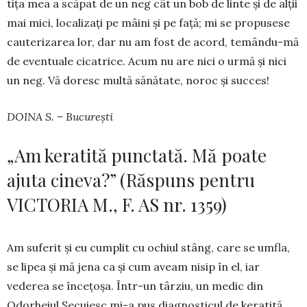
tița mea a scăpat de un neg cât un bob de linte și de alții
mai mici, localizați pe mâini și pe față; mi se propusese
cauterizarea lor, dar nu am fost de acord, temându-mă
de eventuale cicatrice. Acum nu are nici o urmă și nici
un neg. Vă doresc multă sănătate, noroc și succes!
DOINA S. – București
„Am keratită punctată. Mă poate
ajuta cineva?” (Răspuns pentru
VICTORIA M., F. AS nr. 1359)
Am suferit și eu cumplit cu ochiul stâng, care se umfla,
se lipea și mă jena ca și cum aveam nisip în el, iar
vederea se înce­țoșa. Într-un târziu, un medic din
Odorheiul Secuiesc mi-a pus diag­nosticul de keratită