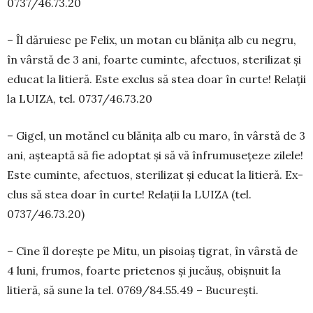
0737/46.73.20
– Îl dăruiesc pe Felix, un motan cu blă­nița alb cu negru,
în vârstă de 3 ani, foarte cu­­minte, afectuos, sterilizat și
educat la li­tieră. Este exclus să stea doar în curte! Relații
la LUIZA, tel. 0737/46.73.20
– Gigel, un motănel cu blănița alb cu maro, în vârstă de 3
ani, așteaptă să fie adop­tat și să vă înfrumusețeze zilele!
Este cu­minte, afectuos, sterilizat și educat la litieră. Ex­
clus să stea doar în curte! Relații la LU­IZA (tel.
0737/46.73.20)
– Cine îl dorește pe Mitu, un pisoiaș tigrat, în vârstă de
4 luni, frumos, foarte prietenos și ju­căuș, obișnuit la
litieră, să sune la tel. 0769/84.55.49 – București.