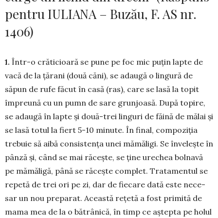
pentru IULIANA – Buzău, F. AS nr.
1406)
1.
Într-o crăticioară se pune pe foc mic puțin lapte de
vacă de la țărani (două căni), se adaugă o lingură de
săpun de rufe făcut în casă (ras), care se lasă la topit
împreună cu un pumn de sare grun­joasă. După topire,
se adaugă în lapte și două-trei linguri de făină de mălai și
se lasă totul la fiert 5-10 minute. În final, compoziția
trebuie să aibă consistența unei mămăligi. Se învelește în
pânză și, când se mai răcește, se ține urechea bolnavă
pe mămăligă, până se răcește complet. Tratamentul se
repetă de trei ori pe zi, dar de fiecare dată este nece­
sar un nou preparat. Această rețetă a fost primită de
mama mea de la o bătrânică, în timp ce aștepta pe holul