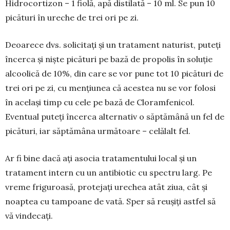
Hidrocortizon – 1 fiolă, apă distilată – 10 ml. Se pun 10
picături în ureche de trei ori pe zi.
Deoarece dvs. solicitați și un tratament naturist, puteți
încerca și niște picături pe bază de propolis în soluție
alcoolică de 10%, din care se vor pune tot 10 picături de
trei ori pe zi, cu mențiunea că acestea nu se vor folosi
în același timp cu cele pe bază de Cloramfenicol.
Eventual puteți încerca alternativ o săptămână un fel de
picături, iar săptămâna ur­mătoare – celălalt fel.
Ar fi bine dacă ați asocia tratamentului local și un
tratament intern cu un antibiotic cu spectru larg. Pe
vreme friguroasă, protejați urechea atât ziua, cât și
noaptea cu tam­poane de vată. Sper să reușiți astfel să
vă vindecați.