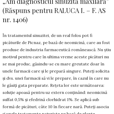
„Am diagnosticul sinuzită maxilară”
(Răspuns pentru RALUCA I. – F. AS
nr. 1406)
În tratamentul sinuzitei, de un real folos pot fi
picăturile de Picnaz, pe bază de neomicină, care au fost
produse de industria farmaceutică românească. Nu știu
motivul pentru care în ultima vreme aceste picături nu
se mai produc, gă­sindu-se cu mare greutate doar în
unele farmacii care și le prepară singure. Puteți solicita
și dvs. unei farmacii să vi le prepare, în cazul în care nu
le găsiți gata preparate. Rețeta lor este următoarea:
soluție apoasă pentru uz extern conți­nând: neomicină
sulfat 0,5% și efedrină clorhidrat 1%. Se aplică sub
formă de picături, câte 10 în fiecare nară. Puteți asocia
și unele tratamente naturiste pe bază de plante