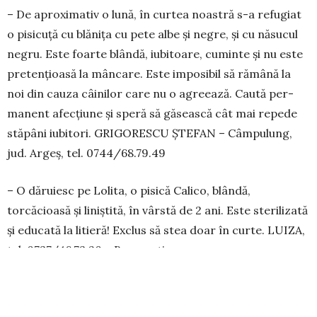
– De aproximativ o lună, în curtea noastră s-a refugiat
o pisicuță cu blănița cu pete albe și negre, și cu năsucul
negru. Este foarte blân­dă, iu­bitoare, cuminte și nu este
preten­țioasă la mâncare. Este imposibil să rămână la
noi din cauza câinilor care nu o agreează. Ca­ută per­
ma­­nent afecțiune și speră să găsească cât mai re­pede
stăpâni iubitori. GRI­GO­RESCU ȘTE­FAN – Câmpulung,
jud. Argeș, tel. 0744/68.79.49
– O dăruiesc pe Lolita, o pisică Ca­li­co, blân­dă,
torcăcioasă și liniștită, în vârs­tă de 2 ani. Este sterilizată
și edu­cată la litieră! Exclus să stea doar în curte. LUIZA,
tel. 0737/46.73.20 – Bucu­rești
– Se dă spre adopție un motănel rasa eu­ro­peană, tigrat
și care are apro­ximativ 5-6 luni. Este foarte frumos,