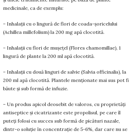
medicinale, ca de exem­plu:
– Inhalații cu o lingură de flori de coada-șoricelului
(Achillea millefolium) la 200 mg apă clocotită.
– Inhalații cu flori de mușețel (Flores chamomillae), 1
lingură de plante la 200 ml apă clocotită.
– Inhalații cu două linguri de salvie (Salvia officinalis), la
200 ml apă clocotită. Plantele menționate mai sus pot fi
băute și sub formă de infuzie.
– Un produs apicol deosebit de valoros, cu proprietăți
antiseptice și cicatrizante este propolisul, pe care îl
puteți folosi cu succes sub formă de picături nazale,
dintr-o soluție în concentrație de 5-6%, dar care nu se