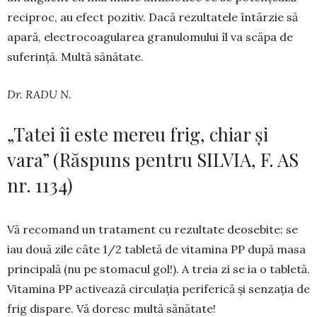
reciproc, au efect po­zitiv. Dacă rezultatele întârzie să
apară, electro­coagularea granulomului îl va scăpa de
suferință. Multă sănătate.
Dr. RADU N.
„Tatei îi este mereu frig, chiar și
vara” (Răspuns pentru SILVIA, F. AS
nr. 1134)
Vă recomand un tratament cu rezultate deose­bite: se
iau două zile câte 1/2 tabletă de vitamina PP după masa
principală (nu pe stomacul gol!). A treia zi se ia o tabletă.
Vitamina PP activează circulația periferică și senzația de
frig dispare. Vă doresc multă sănătate!