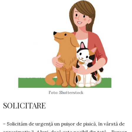
Foto: Shutterstock
SOLICITARE
– Solicităm de ur­gen­ță un puișor de pi­sică, în vârstă de
apro­ximativ 3-4 luni, dacă este po­sibil din tată – Persan