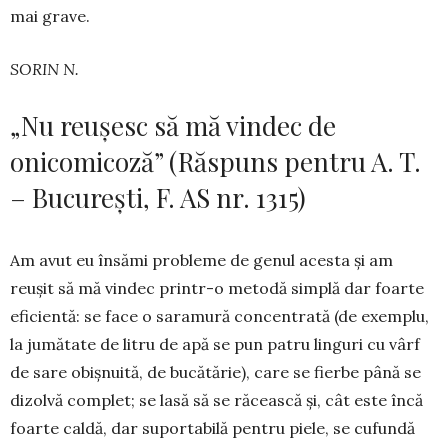
mai grave.
SORIN N.
„Nu reușesc să mă vindec de
onicomicoză” (Răspuns pentru A. T.
– București, F. AS nr. 1315)
Am avut eu însămi probleme de genul acesta și am
reușit să mă vindec printr-o metodă simplă dar foarte
eficientă: se face o saramură concentrată (de exemplu,
la jumătate de litru de apă se pun patru linguri cu vârf
de sare obișnuită, de bucătărie), care se fierbe până se
dizolvă complet; se lasă să se răcească și, cât este încă
foarte caldă, dar supor­tabilă pentru piele, se cufundă