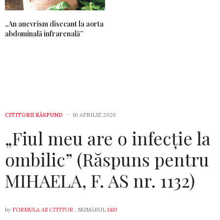
„An anevrism disecant la aorta
abdominală infrarenală”
CITITORII RĂSPUND
10 APRILIE 2020
„Fiul meu are o infecție la
ombilic” (Răspuns pentru
MIHAELA, F. AS nr. 1132)
by
FORMULA AS CITITOR
, NUMĂRUL
1410