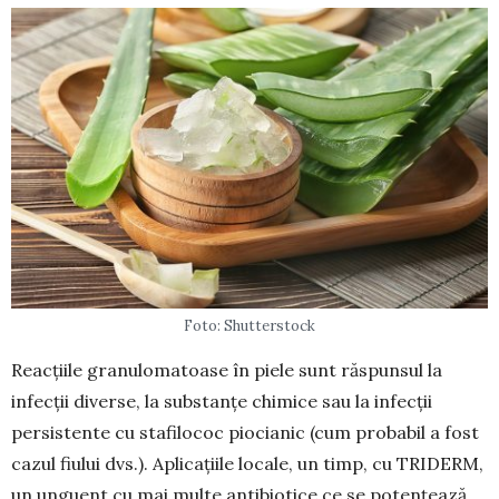
Foto: Shutterstock
Reacțiile granulomatoase în piele sunt răspunsul la
infecții diverse, la substanțe chimice sau la in­fecții
persistente cu stafilococ piocianic (cum pro­babil a fost
cazul fiului dvs.). Aplicațiile locale, un timp, cu TRIDERM,
un unguent cu mai multe antibiotice ce se potențează