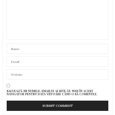
SALVEAZĂ-MI NUMELE, EMAILUL ȘI SITE-UL WEB ÎN ACEST
NAVIGATOR PENTRU DATA VIITOARE CÂND O SĂ COMENTEZ.