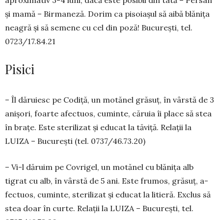
și ma­­mă – Bir­maneză. Do­rim ca piso­ia­șul să aibă blănița
nea­gră și să se­mene cu cel din poză! Bucu­rești, tel.
0723/17.84.21
Pisici
– Îl dăruiesc pe Codiță, un motănel gră­suț, în vârstă de 3
anișori, foarte afec­tu­os, cu­minte, căruia îi place să stea
în bra­țe. Este sterilizat și educat la tăviță. Relații la
LUIZA – București (tel. 0737/46.73.20)
– Vi-l dăruim pe Covrigel, un mo­tănel cu blănița alb
tigrat cu alb, în vârstă de 5 ani. Es­te frumos, gră­suț, a­
fec­tuos, cuminte, steri­li­zat și edu­cat la li­tieră. Exclus să
stea doar în curte. Relații la LUIZA – București, tel.