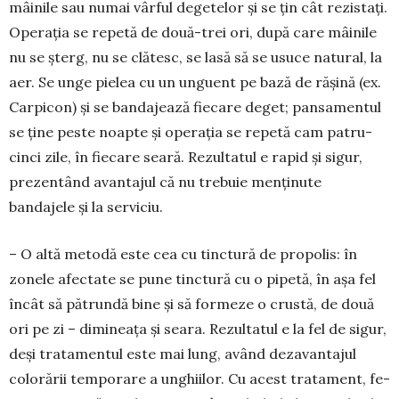
mâi­nile sau numai vârful degete­lor și se țin cât rezis­tați.
Operația se repetă de două-trei ori, după care mâinile
nu se șterg, nu se clătesc, se lasă să se usuce natural, la
aer. Se unge pielea cu un un­guent pe bază de rășină (ex.
Car­picon) și se banda­jează fiecare deget; pansamentul
se ține peste noapte și operația se repetă cam patru-
cinci zile, în fiecare seară. Rezultatul e rapid și sigur,
pre­zen­tând avantajul că nu trebuie men­ținute
bandajele și la serviciu.
– O altă metodă este cea cu tinctură de propolis: în
zonele afectate se pune tinctură cu o pipetă, în așa fel
încât să pătrundă bine și să formeze o crustă, de două
ori pe zi – dimineața și seara. Rezultatul e la fel de sigur,
deși tratamentul este mai lung, având dezavantajul
colorării temporare a unghiilor. Cu acest tratament, fe­