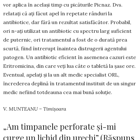
vor aplica în același timp cu picăturile Pic­naz. Dvs.
relatați că ați făcut apel în repetate rânduri la
antibiotice, dar fără un rezultat satisfăcător. Probabil,
ori n-ați utilizat un antibiotic cu spectru larg suficient
de puternic, ori tratamentul a fost de o durată prea
scurtă, fiind întrerupt înain­tea distrugerii agentului
patogen. Un antibiotic eficient în asemenea cazuri este
Eri­tromicina, din care veți lua câte o tabletă la șase ore.
Eventual, apelați și la un alt medic spe­cialist ORL,
încrederea de­plină în tratamentul instituit de un singur
medic nefiind totdeauna cea mai bună soluție.
V. MUNTEANU – Timișoara
„Am timpanele perforate și-mi
curge un lichid din urechi” (Răspuns