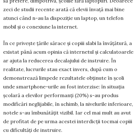
să prefere, dimpotrivă, școlile fără laptopuri. Deoarece
zeci de studii recente arată că elevii învață mai bine
atunci când n-au la dispoziție un laptop, un telefon
mobil și o conexiune la internet.
În ce privește țările sărace și copiii slabi la în­vă­țătură, a
existat până acum opinia că internetul și calculatoarele
ar ajuta la reducerea decalajului de instruire. În
realitate, lucrurile stau exact in­vers, după cum o
demonstrează limpede rezulta­tele obținute în școli
unde smartphone-urile au fost interzise: în situația
școlară a elevilor perfor­manți (20%) s-au produs
modificări neglijabile, în schimb, la nivelurile inferioare,
notele s-au îmbunătățit vizibil. Iar cel mai mult au avut
de profitat de pe urma acestei interdicții tocmai copiii
cu dificultăți de instruire.