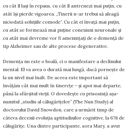
cu cât îl lași în repaus, cu cât îl antrenezi mai puțin, cu
atât își pierde vigoarea. „Tinerii n-ar trebui să aleagă
niciodată soluțiile comode”. Cu cât ei învață mai puțin,
cu atât se formează mai puține conexiuni neuro­nale și
cu atât mai de­vreme vor fi amenințați de o demență de
tip Alzheimer sau de alte procese dege­ne­rative.
Demența nu este o boa­lă, ci o manifestare a de­clinului
mental. El va avea o durată mai lungă, dacă pornește de
la un nivel mai înalt. De aceea este im­portant să
învățăm cât mai mult în tinerețe – și apoi mai departe,
până la sfârșitul vieții. O dovedește cu prisosință așa-
numitul „studiu al călugărițelor” (The Nun Study) al
doctorului David Snowdon, care a urmă­rit timp de
câteva decenii evoluția aptitudinilor cognitive, la 678 de
călugărițe. Una dintre partici­pante, sora Mary, a avut