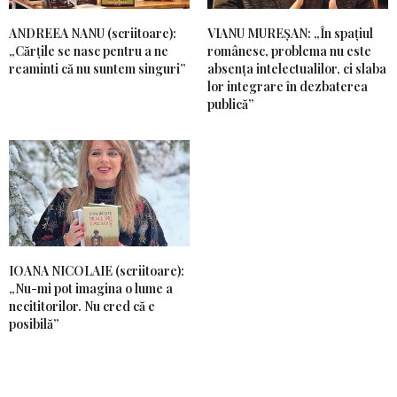
ANDREEA NANU (scriitoare):
VIANU MUREȘAN: „În spațiul
„Cărțile se nasc pentru a ne
românesc, problema nu este
reaminti că nu suntem singuri”
absența intelectualilor, ci slaba
lor integrare în dezbaterea
publică”
IOANA NICOLAIE (scriitoare):
„Nu-mi pot imagina o lume a
necititorilor. Nu cred că e
posibilă”