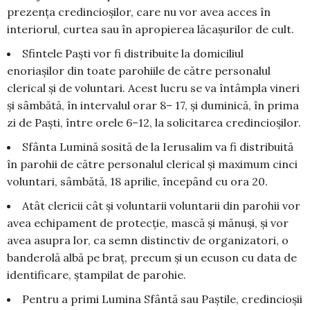
prezența credincioșilor, care nu vor avea acces în
interiorul, curtea sau în apropierea lăcașurilor de cult.
Sfintele Paști vor fi distribuite la domiciliul
enoriașilor din toate parohiile de către personalul
clerical și de voluntari. Acest lucru se va întâmpla vineri
și sâmbătă, în intervalul orar 8– 17, și duminică, în prima
zi de Paști, între orele 6–12, la solicitarea credincioșilor.
Sfânta Lumină sosită de la Ierusalim va fi distribuită
în parohii de către personalul clerical și maximum cinci
voluntari, sâmbătă, 18 aprilie, începând cu ora 20.
Atât clericii cât și voluntarii voluntarii din parohii vor
avea echipament de protecție, mască și mănuși, și vor
avea asupra lor, ca semn distinctiv de organizatori, o
banderolă albă pe braț, precum și un ecuson cu data de
identificare, ștampilat de parohie.
Pentru a primi Lumina Sfântă sau Paștile, credincioșii