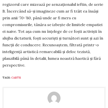
regizo­rul care mizează pe senzaționalul ieftin, de serie
B. Încercând să-și imagineze cum ar fi trăit ea însăși
prin anii ‘70-’80, până unde ar fi mers cu
compromisurile, tânăra se izbește de limitele empatiei
ei naive. Tot așa cum nu înțelege de ce foști activiști în
slujba dicta­turii, foști securiști și turnători sunt și azi în
funcții de condu­cere. Recunoaș­tem, filtrată prin­tr-o
inteligență artistică remar­cabilă și deloc tezistă,
plauzibilă până în detalii, lumea noastră haotică și fără
perspective.
TAGS:
CARTE