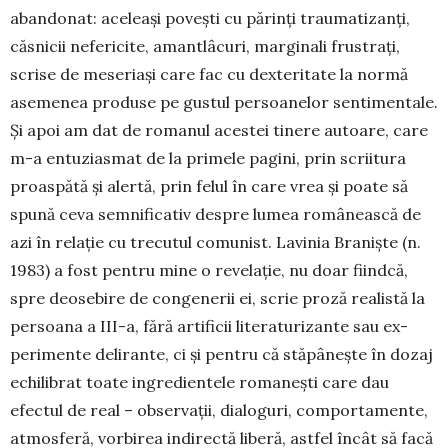
abandonat: aceleași po­vești cu părinți trauma­ti­zanți,
căsnicii nefericite, amantlâcuri, marginali frus­­­trați,
scrise de meseriași care fac cu dexteritate la normă
ase­me­nea produse pe gustul per­soanelor sentimentale.
Și apoi am dat de romanul acestei tinere au­toare, care
m-a entuziasmat de la primele pagini, prin scriitura
proaspătă și alertă, prin felul în care vrea și poate să
spună ceva semnificativ despre lumea româ­nească de
azi în relație cu tre­cutul comunist. Lavinia Braniște (n.
1983) a fost pentru mine o reve­lație, nu doar fiindcă,
spre deose­bire de congenerii ei, scrie proză realistă la
persoana a III-a, fără artificii lite­raturizante sau ex­
perimente deli­rante, ci și pentru că stăpânește în dozaj
echilibrat toa­te ingredientele ro­ma­nești care dau
efectul de real – observații, dia­loguri, compor­ta­mente,
atmosferă, vorbirea indi­rectă liberă, astfel încât să facă