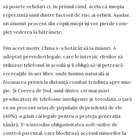
să poar­te ochelari ci, în primul rând, acela că miopia
reprezintă unul dintre factorii de risc ai orbirii. Așadar,
un anumit procent din copiii miopi își vor pierde com­
plet vederea la bătrânețe.
Din acest motiv, China s-a ho­tărât să ia măsuri. A
adoptat pre­vederi legale, care le interzic elevi­lor să
utilizeze telefonul în școală și îi obligă să-și petreacă
recreațiile în aer liber, unde lumina naturală și
focusarea privirii la distanță combat tendința spre mio­
pie. Și Coreea de Sud, unul dintre cei mai mari
producători de telefoane inteligente și, totodată, o țară
cu un procent uriaș de populație dependentă de ele
(40%), a găsit căi legale pentru a proteja generația
tânără. S-a introdus obligativitatea soft-urilor de
control parental, care blochează accesul minorilor la