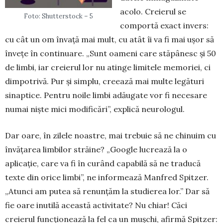
acolo. Creierul se
Foto: Shutterstock – 5
comportă exact invers:
cu cât un om învață mai mult, cu atât îi va fi mai ușor să
învețe în continuare. „Sunt oameni care stăpânesc și 50
de limbi, iar creierul lor nu atinge limitele me­mo­riei, ci
dimpotrivă. Pur și simplu, creează mai multe legături
sinaptice. Pentru noile limbi adău­gate vor fi necesare
numai niște mici modi­ficări”, explică neurologul.
Dar oare, în zilele noastre, mai tre­buie să ne chinuim cu
învățarea lim­bilor străine? „Google lucrează la o
aplicație, care va fi în curând capabilă să ne traducă
texte din orice limbi”, ne informează Manfred Spitzer.
„Atunci am putea să renunțăm la studierea lor.” Dar să
fie oare inutilă această activitate? Nu chiar! Căci
creierul funcționează la fel ca un mușchi, afirmă Spitzer: