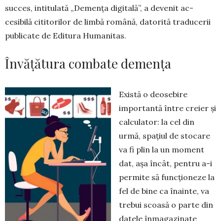
suc­ces, intitulată „De­mența digitală”, a devenit ac­
cesibilă citito­ri­lor de limbă română, datorită tra­ducerii
publicate de Editura Humanitas.
Învățătura combate demența
Există o deosebire
importantă între creier și
calculator: la cel din
urmă, spațiul de stocare
va fi plin la un moment
dat, așa încât, pentru a-i
permite să funcționeze la
fel de bine ca înainte, va
trebui scoasă o parte din
datele înmagazinate