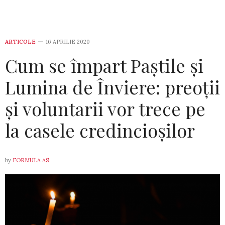
ARTICOLE
16 APRILIE 2020
Cum se împart Paștile și
Lumina de Înviere: preoții
și voluntarii vor trece pe
la casele credincioșilor
by
FORMULA AS