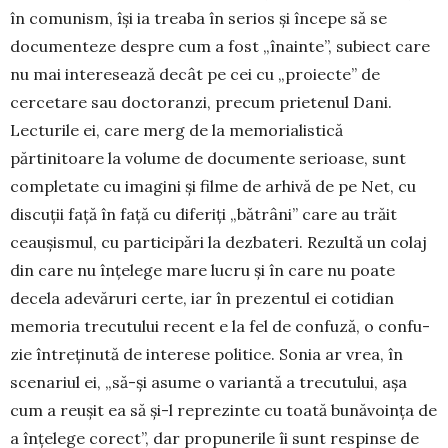
în comunism, își ia treaba în serios și începe să se
documenteze despre cum a fost „înainte”, subiect care
nu mai interesează decât pe cei cu „proiecte” de
cercetare sau doc­to­ranzi, precum prietenul Dani.
Lecturile ei, care merg de la me­morialistică
părtinitoare la vo­­lume de documente se­rioase, sunt
completate cu imagini și filme de arhivă de pe Net, cu
discuții față în față cu diferiți „bătrâni” care au trăit
ceaușismul, cu parti­cipări la dezbateri. Rezul­tă un colaj
din care nu înțe­le­ge mare lucru și în care nu poate
decela adevăruri certe, iar în prezentul ei cotidian
memoria trecutului recent e la fel de con­fuză, o con­fu­
zie întreținută de interese po­litice. Sonia ar vrea, în
scenariul ei, „să-și asume o va­riantă a tre­cu­tului, așa
cum a reușit ea să și-l reprezinte cu toa­tă bunăvoința de
a înțelege co­rect”, dar propu­nerile îi sunt res­pinse de