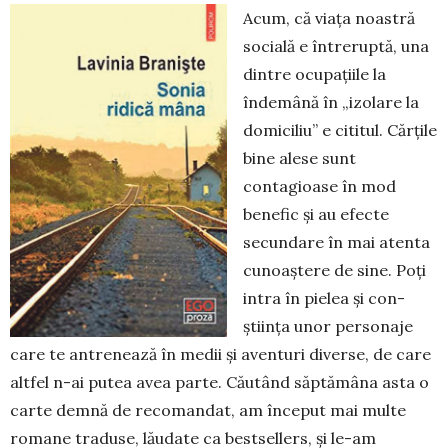
Acum, că viața noastră
so­cia­lă e întreruptă, una
dintre ocupa­țiile la
îndemână în „izolare la
do­miciliu” e cititul. Cărțile
bine alese sunt
contagioase în mod
benefic și au efecte
secundare în mai atenta
cunoaștere de sine. Poți
intra în pielea și con­
știința unor personaje
care te antrenează în medii și aventuri diverse, de care
altfel n-ai putea avea par­te. Căutând săptămâna as­ta o
carte demnă de reco­mandat, am început mai multe
romane traduse, lău­date ca bestsellers, și le-am