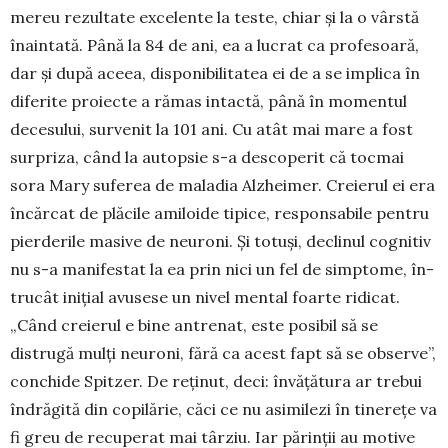
mereu rezultate excelente la teste, chiar și la o vârstă
înaintată. Până la 84 de ani, ea a lucrat ca profesoară,
dar și după aceea, disponibilitatea ei de a se implica în
diferite pro­iecte a rămas intactă, până în momentul
decesului, survenit la 101 ani. Cu atât mai mare a fost
sur­priza, când la autopsie s-a descoperit că tocmai
sora Mary suferea de maladia Alzheimer. Creierul ei era
încăr­cat de plăcile amiloide tipice, res­ponsabile pentru
pierderile ma­sive de neuroni. Și totuși, declinul cog­nitiv
nu s-a manifestat la ea prin nici un fel de simptome, în­
trucât inițial avusese un nivel men­tal foarte ridicat.
„Când creierul e bine antrenat, este po­sibil să se
distrugă mulți neuroni, fără ca acest fapt să se observe”,
conchide Spitzer. De reținut, deci: învățătura ar trebui
îndrăgită din copilărie, căci ce nu asimilezi în tinerețe va
fi greu de recuperat mai târziu. Iar părinții au motive