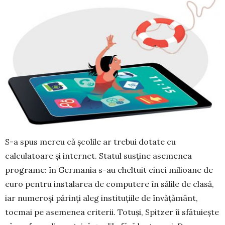
S-a spus mereu că școlile ar trebui dotate cu
calculatoare și internet. Statul susține asemenea
programe: în Germania s-au cheltuit cinci mili­oane de
euro pentru instalarea de computere în sălile de clasă,
iar numeroși părinți aleg instituțiile de învățământ,
tocmai pe asemenea criterii. To­tuși, Spitzer îi sfătuiește