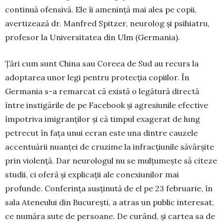
continuă ofen­sivă. Ele îi amenință mai ales pe copii,
avertizează dr. Man­fred Spitzer, neu­rolog și psihiatru,
pro­fesor la Univer­si­tatea din Ulm (Ger­mania).
Țări cum sunt Chi­na sau Coreea de Sud au recurs la
adoptarea unor legi pen­tru protec­ția copiilor. În
Germania s-a remarcat că există o legătură directă
între instigă­rile de pe Facebook și agresiunile efective
împo­triva imi­granților și că timpul exagerat de lung
petrecut în fața unui ecran este una dintre cauzele
accen­tuă­rii nuanței de cruzime la infracțiunile săvârșite
prin violență. Dar neurologul nu se mulțumește să citeze
studii, ci oferă și explicații ale co­nexi­unilor mai
profunde. Conferința susți­nută de el pe 23 februarie, în
sala Ateneului din București, a atras un public interesat,
ce număra sute de per­soane. De curând, și cartea sa de