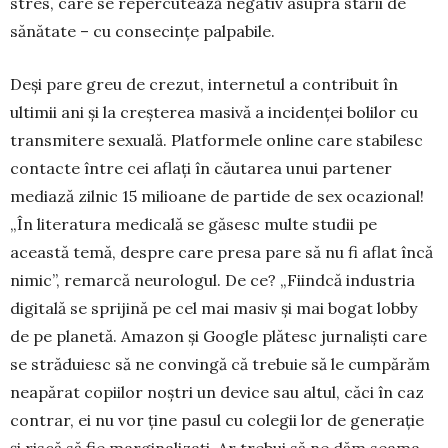
stres, care se repercutează negativ asupra stării de
sănătate – cu consecințe palpa­bile.
Deși pare greu de crezut, internetul a contribuit în
ultimii ani și la creșterea masivă a incidenței bo­lilor cu
transmitere sexuală. Plat­for­mele online care stabilesc
contacte între cei aflați în căutarea unui parte­ner
mediază zilnic 15 milioane de par­tide de sex ocazional!
„În literatura medicală se găsesc multe studii pe
această temă, despre care presa pare să nu fi aflat încă
nimic”, remarcă neu­ro­logul. De ce? „Fiindcă industria
digitală se sprijină pe cel mai masiv și mai bogat lobby
de pe planetă. Ama­zon și Google plătesc jurnaliști care
se străduiesc să ne convingă că tre­buie să le cumpărăm
neapărat copiilor noștri un device sau altul, căci în caz
con­trar, ei nu vor ține pasul cu colegii lor de generație
și riscă să fie margi­nali­zați. Ar trebui să ne dăm seama