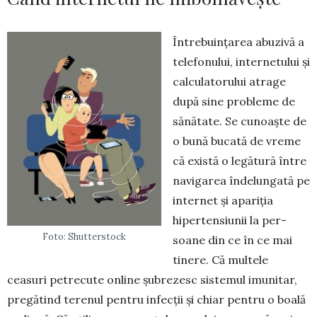
Întrebuințarea abuzivă a
telefonului, interne­tului și
calculatorului atrage
după sine probleme de
sănătate. Se cunoaște de
o bună bucată de vre­me
că există o legătură între
navigarea îndelun­gată pe
internet și apariția
hipertensiunii la per­
Foto: Shutterstock
soane din ce în ce mai
tinere. Că multele
ceasuri petrecute online șubrezesc sistemul imunitar,
pregătind terenul pentru infecții și chiar pentru o boală