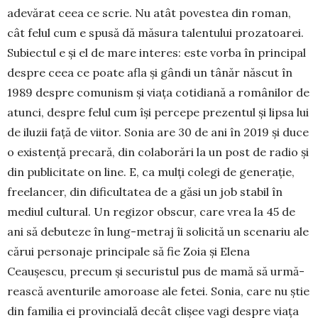
ade­vărat ceea ce scrie. Nu atât povestea din roman,
cât felul cum e spusă dă măsura talentului prozatoarei.
Subiectul e și el de mare interes: este vorba în prin­cipal
despre ceea ce poate afla și gândi un tânăr năs­cut în
1989 despre co­mu­nism și via­ța coti­diană a ro­mâ­nilor de
a­tunci, despre felul cum își per­cepe pre­zentul și lipsa lui
de iluzii față de viitor. Sonia are 30 de ani în 2019 și du­ce
o existență pre­cară, din co­laborări la un post de radio și
din publicitate on line. E, ca mulți colegi de generație,
free­lancer, din dificultatea de a găsi un job stabil în
mediul cultural. Un regizor obscur, care vrea la 45 de
ani să debuteze în lung-metraj îi solicită un scenariu ale
cărui personaje principale să fie Zoia și Elena
Ceaușescu, precum și secu­ristul pus de mamă să urmă­
rească aventurile amoroase ale fetei. Sonia, care nu știe
din fa­milia ei provincială decât clișee vagi despre viața