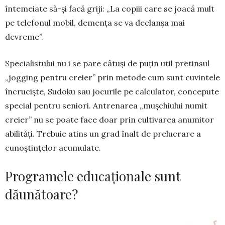
întemeiate să-și facă griji: „La copiii care se joacă mult
pe tele­fonul mobil, demența se va declanșa mai
devreme”.
Specialistului nu i se pare câtuși de puțin util pretinsul
„jogging pentru creier” prin metode cum sunt cuvintele
încruciște, Sudoku sau jocurile pe calculator, concepute
special pentru seniori. An­trenarea „mușchiului numit
creier” nu se poate face doar prin cultivarea anumitor
abilități. Tre­buie atins un grad înalt de prelucrare a
cunoș­tin­țelor acumulate.
Programele educaționale sunt
dăunătoare?