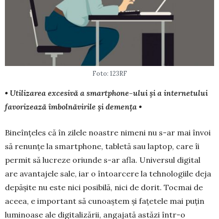
Foto: 123RF
• Utilizarea excesivă a smartphone-ului și a internetului
favorizează îmbolnăvirile și demența •
Bineînțeles că în zilele noastre nimeni nu s-ar mai învoi
să renunțe la smart­phone, tabletă sau laptop, care îi
permit să lucreze oriunde s-ar afla. Universul digital
are avantajele sale, iar o întoarcere la tehnologiile deja
depășite nu este nici posibilă, nici de dorit. Tocmai de
aceea, e important să cunoaștem și fațetele mai puțin
luminoase ale digitalizării, an­ga­jată astăzi într-o