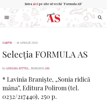
Intra
aici
pe site ul vechi "Formula AS"
CARTE
16 APRILIE 2020
Selecția FORMULA AS
by
ADRIANA BITTEL
, NUMĂRUL
1411
* Lavinia Braniște, „So­nia ridică
mâna”, Editura Po­lirom (tel.
0232/217440), 250 p.