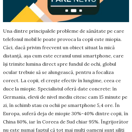
Una dintre principalele probleme de sănătate pe care
telefonul mobil le poate provoca la copii este miopia.
Căci, dacă privim frecvent un obiect situat la mică
distanță, așa cum este ecranul unui smartphone, care
își trimite lumina direct spre fundul de ochi, globul
ocular trebuie să se alun­gească, pentru a focaliza
corect. La copii, el crește efectiv în lungime, ceea ce
duce la miopie. Spe­cialistul oferă date concrete: în
Germania, elevii de nivel mediu citesc cam 15 minute pe
zi, în schimb stau cu ochii pe smart­phone 5,4 ore. În
Europa, suferă deja de miopie 30%-40% dintre copii, în
China 80%, iar în Coreea de Sud chiar 95%. Îngrijorător
nu este numai faptul că tot mai mulți oameni sunt siliți