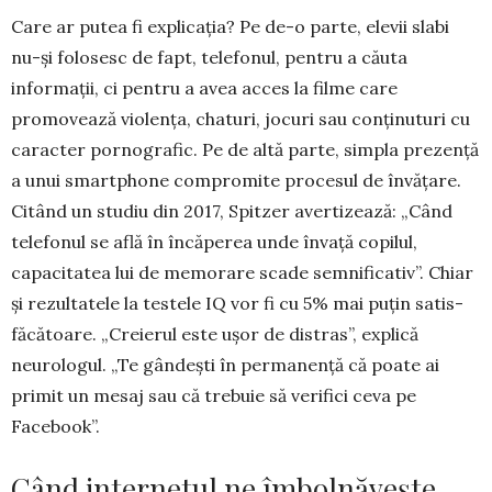
Care ar putea fi explicația? Pe de-o parte, elevii slabi
nu-și folosesc de fapt, telefonul, pentru a căuta
informații, ci pentru a avea acces la filme care
promovează violența, chaturi, jocuri sau con­ținuturi cu
caracter pornografic. Pe de altă parte, simpla prezență
a unui smartphone compromite procesul de învățare.
Citând un studiu din 2017, Spitzer avertizează: „Când
telefonul se află în încăperea unde învață copilul,
capacitatea lui de memorare scade semnificativ”. Chiar
și rezul­tatele la testele IQ vor fi cu 5% mai puțin satis­
făcătoare. „Creierul este ușor de distras”, explică
neurologul. „Te gândești în permanență că poate ai
primit un mesaj sau că trebuie să verifici ceva pe
Facebook”.
Când internetul ne îmbolnăvește