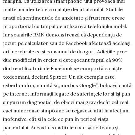
malignă. Că utilizarea smartphone-ului pro­voacă mai
multe accidente de circulație decât al­coolul. Studiile
arată că sentimentele de anxietate și frustrare cresc
proporțional cu timpul de utili­zare a telefonului mobil.
Iar scanările RMN de­monstrează că dependența de
jocuri pe calcu­lator sau de Facebook afectează aceleași
arii ce­rebrale ca și consumul de droguri. Adicțiile pro­
duc modificări în creier și este șocant faptul că 90%
dintre utilizatorii de Facebook se comportă ca niște
toxicomani, declară Spitzer. Un alt exemplu este
cyberhondria, numită și „morbus Google”: bolnavii caută
pe internet informații legate de suferințele lor și își pun
singuri un diag­nostic, de obicei mai grav decât cel real,
căci nu­meroase simptome se regăsesc atât la afecțiuni
inofensive, cât și la cele ce pun în pericol viața
pacientului. Aceasta constituie o sursă de teamă și