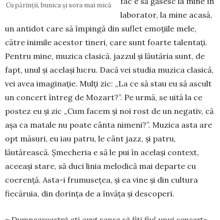
fac e să găsesc la mine în
Cu părinții, bunica și sora mai mică
laborator, la mine acasă,
un antidot care să împingă din suflet emoțiile mele,
către inimile acestor tineri, care sunt foarte talentați.
Pentru mine, muzica clasică, jazzul și lăutăria sunt, de
fapt, unul și același lucru. Dacă vei studia muzica clasică,
vei avea ima­gi­nație. Mulți zic: „La ce să stau eu să ascult
un con­cert întreg de Mozart?”. Pe urmă, se uită la ce
pos­tez eu și zic „Cum facem și noi rost de un negativ, că
așa ca matale nu poate cânta nimeni?”. Muzica asta are
opt măsuri, eu iau patru, le cânt jazz, și patru,
lăutărească. Șmecheria e să le pui în același context,
aceeași stare, să duci linia melodică mai departe cu
coerență. Asta-i frumusețea, și ea vine și din cultura
fiecăruia, din dorința de a învăța și descoperi.
– Dumneavoastră ați avut șansa să fiți fiul unui concert-