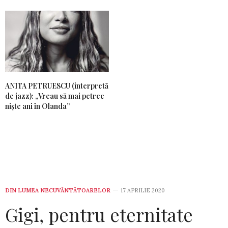
ANITA PETRUESCU (interpretă
de jazz): „Vreau să mai petrec
niște ani în Olanda”
DIN LUMEA NECUVÂNTĂTOARELOR
17 APRILIE 2020
Gigi, pentru eternitate