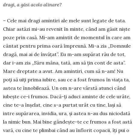
dragi, a găsi acolo alinare?
– Cele mai dragi amintiri ale mele sunt legate de tata.
Chiar astăzi mi-au revenit în minte, când am găsit niște
poze prin casă. Mi-am amintit de mo­mentul în care am
cântat pentru prima oară îm­preună. Mi-a zis „Domnule
dragă, mai ai de în­vățat”. Eu m-am supărat rău de tot,
dar i-am zis „Să­ru mâna, tată, am să țin cont de asta”.
Mare dreptate a avut. Am amintiri, cum să n-am! Nu
poți să uiți prima iubire, sau ce a fost frumos în viața ta,
astea te înnobilează. Un om n-are vârstă atunci când
iubește ce-i frumos. Dacă-ți aduci aminte de cele urâte,
cine te-a înșelat, cine s-a purtat urât cu tine, lași să
intre supărarea, invidia, ura, și astea n-au dus niciodată
la nimic bun. Mai bine gân­dește-te ce frumos a fost astă
vară, cu cine te plimbai când au înflorit copacii, îți pui o