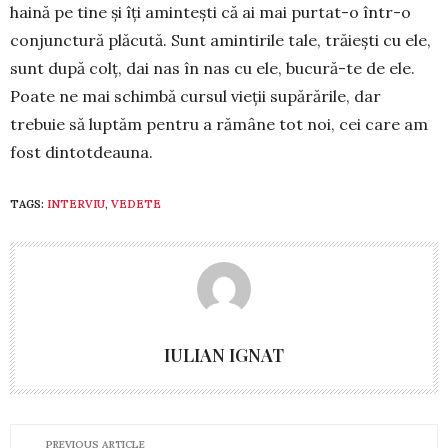
haină pe tine și îți amin­tești că ai mai purtat-o într-o
conjunctură plă­cu­tă. Sunt amintirile tale, trăiești cu ele,
sunt după colț, dai nas în nas cu ele, bucură-te de ele.
Poate ne mai schimbă cursul vieții supărările, dar
trebuie să luptăm pentru a rămâne tot noi, cei care am
fost din­totdeauna.
TAGS:
INTERVIU
,
VEDETE
IULIAN IGNAT
PREVIOUS ARTICLE