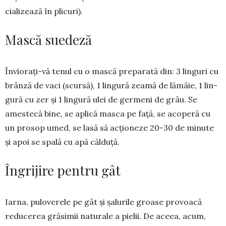
cializează în plicuri).
Mască suedeză
Înviorați-vă te­nul cu o mască pre­parată din: 3 linguri cu
brânză de vaci (scursă), 1 lingură zeamă de lă­mâie, 1 lin­
gură cu zer și 1 lingură ulei de germeni de grâu. Se
amestecă bi­ne, se aplică masca pe față, se aco­peră cu
un prosop umed, se lasă să acționeze 20-30 de minute
și apoi se spală cu apă călduță.
Îngrijire pentru gât
Iarna, puloverele pe gât și șalurile groase provoacă
redu­ce­rea grăsimii na­turale a pie­lii. De aceea, acum,