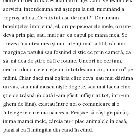
clinteam decât dacă-l luam în brațe. Când ve­neam de la
serviciu, întotdeauna mă aș­tepta la ușă, mieunând a
reproș, adică „Ce-ai stat așa de mult?”. Dormeam
bineînțeles îm­preună, el, ori pe picioarele mele, ori un­
deva prin păr, sau, mai rar, cu capul pe mâna mea. Se
trezea înaintea mea și ma „aten­ționa” subtil, râcâind
marginea patului sau foșnind el știe ce prin cameră, ca
să-mi dea de știre că îi e foame. Uneori ne certam,
certuri din care eu ieșeam întotdeauna cu „amintiri” pe
mâini. Chiar dacă mai zgâria câte ceva, sau mai dă­râma
un vas, sau mai mușca niște degete, sau mai făcea cine
știe ce trăsnăi (o dată l-am gă­sit înfășurat tot, într-un
ghem de lână), existau între noi o comunicare și o
înțelegere care mă năuceau. Reușise să câștige până și
inima mamei mele, căreia nu-i plac animalele în casă,
până și ea îl mângâia din când în când.