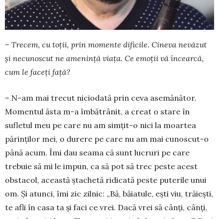
– Trecem, cu toții, prin momente dificile. Cineva nevăzut
și necunoscut ne amenință viața. Ce emoții vă încearcă,
cum le faceți față?
– N-am mai trecut niciodată prin ceva ase­mă­nător.
Momentul ăsta m-a îmbătrânit, a creat o sta­re în
sufletul meu pe care nu am simțit-o nici la moartea
părinților mei, o durere pe care nu am mai cunoscut-o
până acum. Îmi dau seama că sunt lucruri pe care
trebuie să mi le impun, ca să pot să trec peste acest
obstacol, această ștachetă ridicată peste puterile unui
om. Și atunci, îmi zic zilnic: „Bă, băiatule, ești viu, trăiești,
te afli în casa ta și faci ce vrei. Dacă vrei să cânți, cânți,