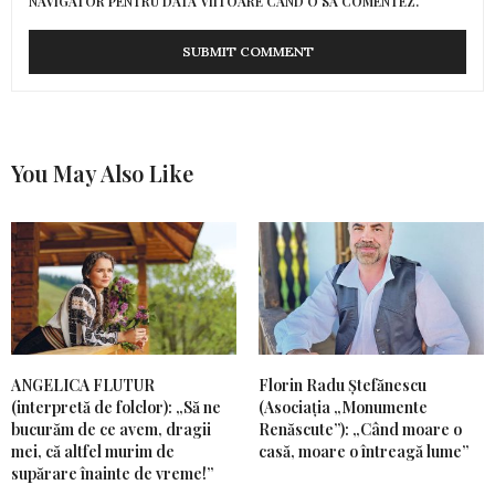
NAVIGATOR PENTRU DATA VIITOARE CÂND O SĂ COMENTEZ.
You May Also Like
ANGELICA FLUTUR
Florin Radu Ștefănescu
(interpretă de folclor): „Să ne
(Asociația „Monumente
bucurăm de ce avem, dragii
Renăscute”): „Când moare o
mei, că altfel murim de
casă, moare o întreagă lume”
supărare înainte de vreme!”