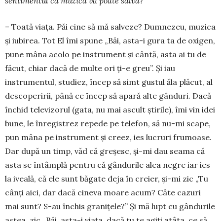
sentimentul că muzica vă poate salva?
– Toată viața. Păi cine să mă salveze? Dum­ne­zeu, muzica
și iubirea. Tot El îmi spune „Băi, as­ta-i gura ta de oxigen,
pune mâna acolo pe ins­tru­ment și cântă, asta ai tu de
făcut, chiar dacă de multe ori ți-e greu”. Și iau
instrumentul, studiez, în­cep să simt gustul ăla plăcut, al
descoperirii, până ce încep să apară alte gânduri. Dacă
închid tele­vi­zorul (gata, nu mai ascult știrile), îmi vin idei
bune, le înregistrez repede pe telefon, să nu-mi scape,
pun mâna pe instrument și creez, ies lucruri fru­moa­se.
Dar după un timp, văd că greșesc, și-mi dau seama că
asta se întâmplă pentru că gândurile alea negre iar ies
la iveală, că ele sunt băgate deja în creier, și-mi zic „Tu
cânți aici, dar dacă cineva moare acum? Câte cazuri
mai sunt? S-au închis granițele?” Și mă lupt cu gândurile
astea, zic „Băi, asta-i viața, dacă tu te agiți atâta, ce să