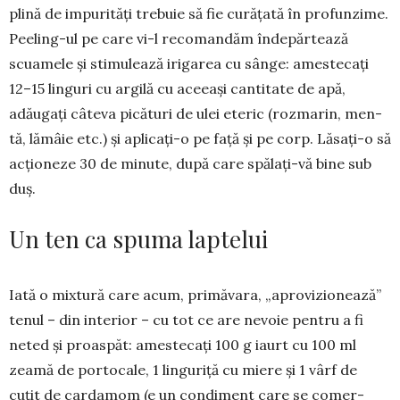
plină de im­pu­rități trebuie să fie curățată în pro­fun­zime.
Peeling-ul pe care vi-l recoman­dăm îndepărtează
scuamele și stimu­lea­ză iri­garea cu sânge: ames­te­cați
12–15 linguri cu argilă cu aceeași can­ti­tate de apă,
adăugați câ­teva picături de ulei eteric (roz­marin, men­
tă, lămâie etc.) și apli­cați-o pe față și pe corp. Lă­sați-o să
ac­ționeze 30 de minute, după care spălați-vă bine sub
duș.
Un ten ca spuma laptelui
Iată o mixtură ca­re acum, pri­mă­vara, „aprovi­zio­nează”
te­nul – din interior – cu tot ce are nevoie pen­tru a fi
neted și proaspăt: amestecați 100 g iaurt cu 100 ml
zeamă de portocale, 1 linguriță cu miere și 1 vârf de
cuțit de cardamom (e un con­diment care se comer­