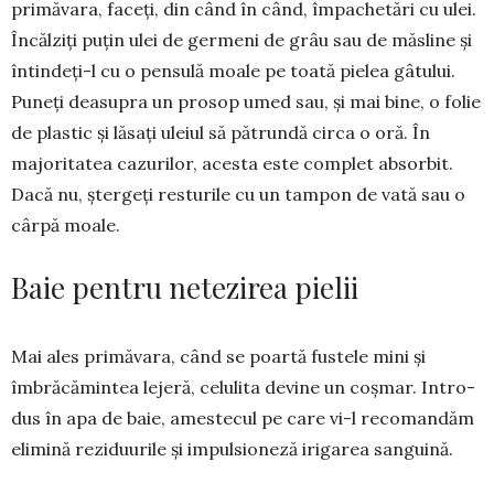
pri­mă­vara, faceți, din când în când, împa­chetări cu ulei.
Încălziți puțin ulei de ger­meni de grâu sau de măs­li­ne și
în­tindeți-l cu o pensu­lă moale pe toată pie­lea gâtului.
Puneți deasu­pra un pro­sop umed sau, și mai bine, o folie
de plastic și lăsați uleiul să pătrundă circa o oră. În
majoritatea cazurilor, acesta este com­plet absor­bit.
Dacă nu, ștergeți res­tu­rile cu un tampon de vată sau o
cârpă moale.
Baie pentru netezirea pielii
Mai ales primăvara, când se poar­tă fustele mini și
îmbrăcămintea le­jeră, ce­lulita devine un coșmar. Intro­
dus în apa de baie, ames­tecul pe care vi-l re­co­mandăm
eli­mi­nă rezi­duurile și im­pul­sioneză irigarea san­g­uină.
Deci: ames­te­cați 1/2 pahar cu smân­tână (sau frișcă