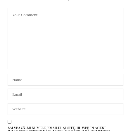
SALVEAZĂ-MI NUMELE, EMAILUL ȘI SITE-UL WEB ÎN ACEST