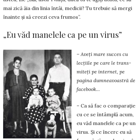
mai zică ăia din linia întâi, medicii? Tu trebuie să mergi
înainte și să creezi ceva frumos”.
„Eu văd manelele ca pe un virus”
– Aveți mare succes cu
lecțiile pe care le trans­
miteți pe internet, pe
pagina dumneavoastră de
facebook…
– Ca să fac o comparație
cu ce se întâmplă acum,
eu văd manelele ca pe un
virus. Și ce încerc eu să