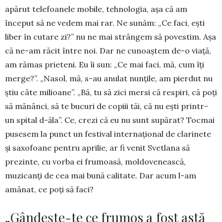
apărut telefoanele mobile, tehnologia, așa că am
început să ne vedem mai rar. Ne sunăm: „Ce faci, ești
liber în cutare zi?” nu ne mai strângem să povestim. Așa
că ne-am răcit între noi. Dar ne cu­noaștem de-o viață,
am rămas pri­e­teni. Eu îi sun: „Ce mai faci, mă, cum îți
merge?”. „Nasol, mă, s-au anulat nun­țile, am pierdut nu
știu câte mi­li­oane”. „Bă, tu să zici mersi că respiri, că poți
să mănânci, să te bucuri de copiii tăi, că nu ești printr-
un spital d-ăla”. Ce, crezi că eu nu sunt supărat? Tocmai
pusesem la punct un festival in­ternațional de clarinete
și saxofoane pentru apri­lie, ar fi venit Svetlana să
prezinte, cu vorba ei fru­moasă, moldovenească,
muzicanți de cea mai bună calitate. Dar acum l-am
amânat, ce poți să faci?
„Gândeşte-te ce frumos a fost astă