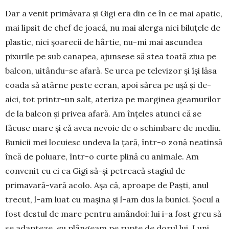
Dar a venit primăvara și Gigi era din ce în ce mai apatic,
mai lipsit de chef de joacă, nu mai alerga nici biluțele de
plastic, nici șoa­recii de hârtie, nu-mi mai ascundea
pixurile pe sub canapea, ajunsese să stea toată ziua pe
balcon, uitându-se afară. Se urca pe televizor și își lăsa
coada să atârne peste ecran, apoi sărea pe ușă și de-
aici, tot printr-un salt, ateriza pe marginea geamurilor
de la balcon și privea afară. Am înțeles atunci că se
făcuse mare și că avea nevoie de o schimbare de mediu.
Bunicii mei locuiesc undeva la țară, într-o zonă neatinsă
încă de poluare, într-o curte plină cu animale. Am
convenit cu ei ca Gigi să-și petreacă stagiul de
primavară-vară acolo. Așa că, aproape de Paști, anul
trecut, l-am luat cu mașina și l-am dus la bunici. Șocul a
fost destul de mare pentru amândoi: lui i-a fost greu să
se adapteze, eu plângeam pe rupte de dorul lui. Luni