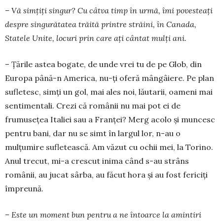
– Vă simțiți singur? Cu câtva timp în urmă, îmi povesteați
despre singurătatea trăită printre străini, în Canada,
Statele Unite, locuri prin care ați cântat mulți ani.
– Țările astea bogate, de unde vrei tu de pe Glob, din
Europa până-n America, nu-ți oferă mân­gâiere. Pe plan
sufletesc, simți un gol, mai ales noi, lăutarii, oameni mai
sentimentali. Crezi că românii nu mai pot ei de
frumusețea Italiei sau a Franței? Merg acolo și muncesc
pentru bani, dar nu se simt în largul lor, n-au o
mulțumire sufletească. Am vă­zut cu ochii mei, la Torino.
Anul trecut, mi-a cres­cut inima când s-au strâns
românii, au jucat sârba, au făcut hora și au fost fericiți
împreună.
– Este un moment bun pentru a ne întoarce la amintiri