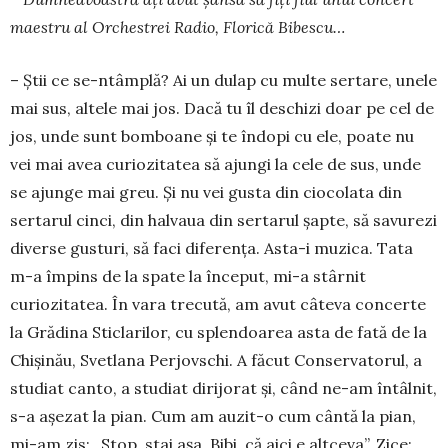
maestru al Or­chestrei Radio, Florică Bibescu…
– Știi ce se-ntâmplă? Ai un dulap cu multe sertare, unele
mai sus, altele mai jos. Dacă tu îl deschizi doar pe cel de
jos, unde sunt bom­­boane și te îndopi cu ele, poate nu
vei mai avea curiozitatea să ajungi la cele de sus, unde
se ajunge mai greu. Și nu vei gusta din ciocolata din
sertarul cinci, din halvaua din ser­ta­rul șapte, să savurezi
diver­se gusturi, să faci diferența. Asta-i muzica. Tata
m-a îm­pins de la spate la început, mi-a stârnit
curiozitatea. În vara trecută, am avut câteva concerte
la Grădina Sticlarilor, cu splendoarea asta de fată de la
Chi­și­nău, Svetlana Perjovschi. A făcut Conser­vatorul, a
studiat canto, a studiat dirijorat și, când ne-am în­tâlnit,
s-a așezat la pian. Cum am auzit-o cum cântă la pian,
mi-am zis: „Stop, stai așa, Bibi, că aici e alt­ceva”. Zice: