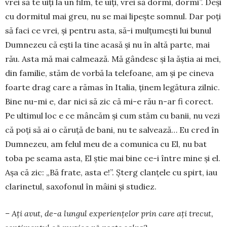
vrei să te uiți la un film, te uiți, vrei să dormi, dormi”. Deși
cu dormitul mai greu, nu se mai lipește somnul. Dar poți
să faci ce vrei, și pentru asta, să-i mulțumești lui bunul
Dumnezeu că ești la tine acasă și nu în altă parte, mai
rău. Asta mă mai cal­mea­ză. Mă gândesc și la ăștia ai mei,
din familie, stăm de vorbă la telefoa­ne, am și pe cineva
foarte drag care a rămas în Ita­lia, ținem legătura zilnic.
Bine nu-mi e, dar nici să zic că mi-e rău n-ar fi corect.
Pe ultimul loc e ce mâncăm și cum stăm cu banii, nu vezi
că poți să ai o căruță de bani, nu te sal­vează… Eu cred în
Dumnezeu, am felul meu de a comunica cu El, nu bat
toba pe seama asta, El știe mai bine ce-i între mine și el.
Așa că zic: „Bă frate, asta e!”. Șterg clanțele cu spirt, iau
clarinetul, saxofonul în mâini și studiez.
– Ați avut, de-a lungul experiențelor prin care ați trecut,