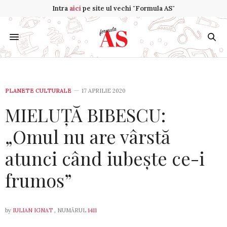
Intra
aici
pe site ul vechi "Formula AS"
PLANETE CULTURALE
17 APRILIE 2020
MIELUȚĂ BIBESCU:
„Omul nu are vârstă
atunci când iubește ce-i
frumos”
by
IULIAN IGNAT
, NUMĂRUL
1411