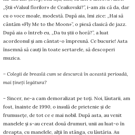
„Știi «Valsul florilor» de Ceai­kovski?”, i-am zis că da, dar
cu o voce moale, mo­destă. După aia, îmi zice: „Hai să
cântăm «Fly Me to the Moon»”, o piesă clasică de jazz.
După aia o întreb eu, „Da tu știi o horă?”, a luat
acordeonul și am cântat-o împreună. Ce bucurie! Asta
însemnă să cauți în toate sertarele, să descoperi
muzica.
– Colegii de breaslă cum se descurcă în această perioadă,
mai țineți legătura?
– Sincer, ne-a cam demoralizat pe toți. Noi, lăutarii, am
fost, înainte de 1990, o insulă de prietenie și de
frumusețe, de tot ce e mai nobil. După asta, au venit
manelele și s-au creat două drumuri, unii au luat-o în
dreapta, cu manelele, alții în stânga, cu lăutăria. Au