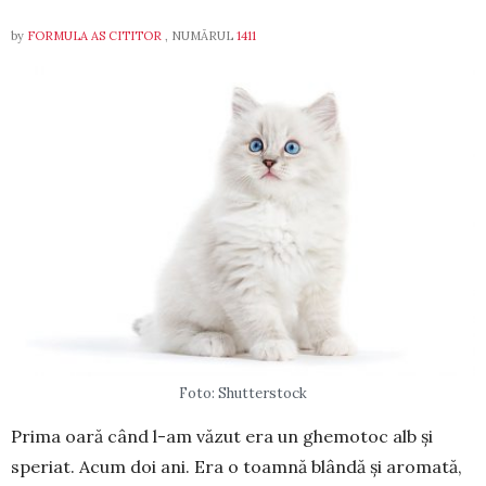
by
FORMULA AS CITITOR
, NUMĂRUL
1411
Foto: Shutterstock
Prima oară când l-am văzut era un ghe­motoc alb și
speriat. Acum doi ani. Era o toamnă blândă și aromată,