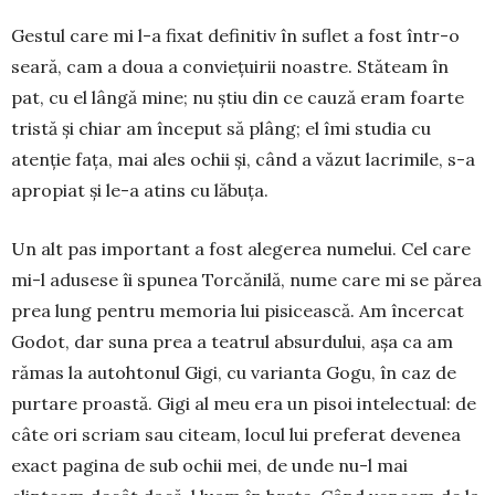
Gestul care mi l-a fixat definitiv în suflet a fost într-o
seară, cam a doua a conviețuirii noastre. Stăteam în
pat, cu el lângă mine; nu știu din ce cauză eram foarte
tristă și chiar am început să plâng; el îmi studia cu
atenție fața, mai ales ochii și, când a văzut lacrimile, s-a
apropiat și le-a atins cu lăbuța.
Un alt pas important a fost alegerea nu­melui. Cel care
mi-l adusese îi spunea Tor­cănilă, nume care mi se părea
prea lung pen­tru memoria lui pisicească. Am încercat
Go­dot, dar suna prea a teatrul absurdului, așa ca am
rămas la autohtonul Gigi, cu varianta Gogu, în caz de
purtare proastă. Gigi al meu era un pisoi intelectual: de
câte ori scriam sau citeam, locul lui preferat devenea
exact pagina de sub ochii mei, de unde nu-l mai