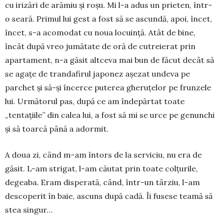
cu irizări de ară­miu și roșu. Mi l-a adus un prieten, într-
o sea­­ră. Primul lui gest a fost să se ascundă, apoi, încet,
încet, s-a acomodat cu noua lo­cuință. Atât de bine,
încât după vreo jumătate de oră de cutreierat prin
apartament, n-a găsit altceva mai bun de făcut decât să
se agațe de trandafirul japonez așezat undeva pe
parchet și să-și încerce puterea gheruțelor pe frun­zele
lui. Următorul pas, după ce am în­de­păr­tat toate
„tentațiile” din calea lui, a fost să mi se urce pe genunchi
și să toarcă până a adormit.
A doua zi, când m-am întors de la ser­viciu, nu era de
găsit. L-am strigat, l-am cău­tat prin toate colțurile,
degeaba. Eram dis­perată, când, într-un târziu, l-am
descoperit în baie, ascuns după cadă. Îi fusese teamă să
stea singur…