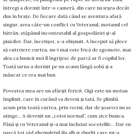
întregi a dormit într-o cameră, din care nu ieșea decât
dus în brațe. De fiecare dată când se aventura afară
singur, avea câte-un conflict cu Veteranul, motanul cel
bătrân, stăpânul incontestabil al gospodăriei și-al
pisicilor. Dar, încetișor, s-a obișnuit. A început să plece
să cutreiere curtea, nu-i mai este frică de zgomote, mai
ales ca bunicii mei îl îngrijesc de parcă ar fi copilul lor.
Toată iarna a dormit pe un scaun lângă sobă și a
mâncat ce era mai bun.
Povestea mea are un sfârșit fericit. Gigi este un motan
împlinit, care în curând va de­veni și tată. Se plimbă
acum prin toată curtea, prin vecini, dar de șoareci nu se
atin­ge… A devenit un „cotoi normal”, cum zice bunica.
Pâ­nă și cu Veteranul și-a mai încheiat soco­telile… Dar eu
parcă tot văd ghemulețul ăla alb și zburlit care mi-a