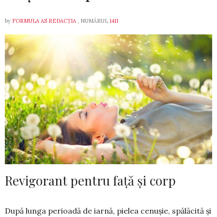
by
FORMULA AS REDACȚIA
, NUMĂRUL
1411
Revigorant pentru față și corp
După lunga perioadă de iarnă, pie­­lea cenușie, spălăcită și