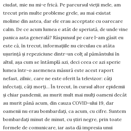
ciudat, mie nu mi-e frică. Pe parcursul vieţii mele, am
trecut prin multe probleme grele, au mai existat
molime din astea, dar ele erau acceptate cu oarecare
calm. De ce acum lumea e atât de speriată, de unde vine
panica asta generală? Răspunsul pe care l-am găsit eu
este că, în trecut, informaţiile nu circulau cu atâta
uşurinţă şi repeziciune dintr-un colţ al pământului în
altul, aşa cum se întâmplă azi, deci ceea ce azi sperie
lumea într-o asemenea mă­sură este acest raport
nefast, zilnic, care ne este ofe­rit la televizor: câţi
infectaţi, câţi morţi… În trecut, în cursul altor epidemii
şi chiar pandemii, au murit mult mai mulţi oameni decât
au murit până acum, din cauza COVID-ului 19, dar
oamenii nu erau bom­bardați, ca acum, cu cifre. Suntem
bombardaţi minut de minut, cu știri negre, prin toate
formele de comunicare, iar asta dă impresia unui