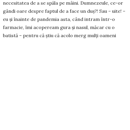
necesitatea de a se spăla pe mâini. Dumnezeule, ce-or
gândi oare despre faptul de a face un duş?! Sau – uite! –
eu şi înainte de pandemia asta, când intram într-o
farmacie, îmi acopeream gura şi nasul, măcar cu o
batistă – pentru că ştiu că acolo merg mulţi oameni
bolnavi, care lasă în urmă tot felul de virusuri şi microbi.
Şi înainte de pandemia asta, când venea toamna, deci
sezonul răcelilor, puneam în practică un sfat pe care mi
l-a dat demult fratele meu, un me­dic cardiolog
extraordinar şi profesor univer­si­tar: oricând ieşi din
casă, să-ţi introduci în fiecare nară, cu degetul mic,
puţină vaselină, cumpărată de la farmacie, sau, la nevoie,
orice fel de grăsime cu­rată, pe care o masezi uşor.
Vaselina e ca un filtru, prinde virusurile, microbii,
bacteriile pe care altfel i-ai inhala. Apoi, când te întorci
acasă, te speli în nări, de acea vaselină, cu apă şi săpun