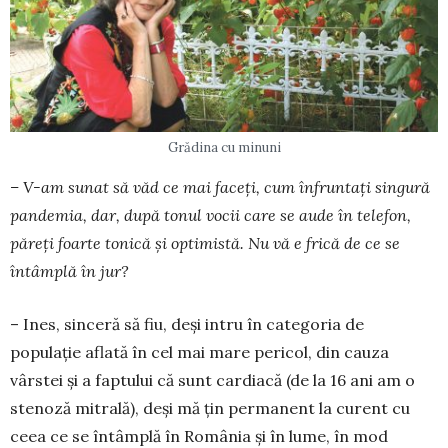
Grădina cu minuni
– V-am sunat să văd ce mai faceți, cum în­fruntați singură
pandemia, dar, după tonul vocii care se aude în telefon,
păreți foarte tonică și optimistă. Nu vă e frică de ce se
întâmplă în jur?
– Ines, sinceră să fiu, deşi intru în categoria de
populaţie aflată în cel mai mare pericol, din cauza
vârstei şi a faptului că sunt cardiacă (de la 16 ani am o
stenoză mitrală), deşi mă ţin permanent la cu­rent cu
ceea ce se întâmplă în România şi în lume, în mod