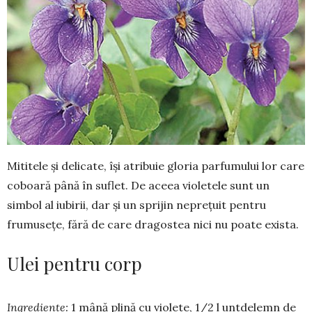
Mititele și deli­cate, își atri­buie gloria parfumului lor care
coboară până în suflet. De aceea violetele sunt un
simbol al iubirii, dar și un sprijin neprețuit pentru
frumu­sețe, fără de care dragostea nici nu poate exista.
Ulei pentru corp
Ingrediente:
1 mână plină cu vio­lete, 1/2 l untdelemn de