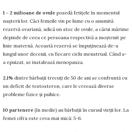
1 – 2 milioane de ovule
posedă fetițele în momentul
nașterii lor. Căci femeile vin pe lume cu o anumită
rezervă ovariană, adică un stoc de ovule, a cărui mărime
depinde de ceea ce persoana respec­tivă a moștenit pe
linie maternă. Această rezervă se împuținează de-a
lungul unor decenii, cu fiecare ciclu menstrual. Când s-
a epuizat, se instalează me­nopauza.
2,1%
dintre bărbații tre­cuți de 50 de ani se con­fruntă cu
un deficit de testo­steron, care le creează diverse
probleme fizice și psihice.
10 partenere
(în medie) au bărbații în cursul vieții lor. La
femei cifra este ceva mai mică: 5-6.