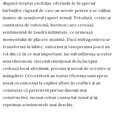
dispară treptat excitația, oferindu-le în spe­cial
bărbaților răgazul de care au nevoie pentru a se odihni,
înainte de următorul raport sexual. Totodată, crește și
cantitatea de oxitocină, hormon care creează
sentimentul de tandră intimitate, ce urmează
momentului de plăcere maximă. Dacă îndrăgostirea se
transformă în iubire, oxitocina și vasopresina joacă un
rol din ce în ce mai important, iar sub influența acestor
neurohormoni, clocotul emoțional de la început
cedează locul afecțiunii, precum și nevoii de ocrotire și
mângâieri. Cerce­tătorii au testat eficiența unui spray
nazal cu oxito­cină la cupluri aflate în conflict și au
constatat că partenerii purtau discuții mai
constructive, nu mai evitau contactul vizual și își
exprimau sentimentele mai deschis.