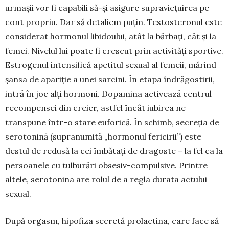
urmașii vor fi capabili să-și asigure supraviețuirea pe
cont propriu. Dar să deta­liem puțin. Testosteronul este
considerat hormonul libidoului, atât la bărbați, cât și la
femei. Nivelul lui poate fi crescut prin activități sportive.
Estro­genul intensifică apetitul sexual al femeii, mărind
șansa de apariție a unei sarcini. În etapa îndră­gostirii,
intră în joc alți hormoni. Dopamina acti­vează centrul
recompensei din creier, astfel încât iubirea ne
transpune într-o stare euforică. În schimb, secreția de
serotonină (supranumită „hor­monul fericirii”) este
destul de redusă la cei îm­bătați de dragoste – la fel ca la
persoanele cu tul­burări obsesiv-compulsive. Printre
altele, seroto­nina are rolul de a regla durata actului
sexual.
După orgasm, hipofiza secretă prolactina, care face să