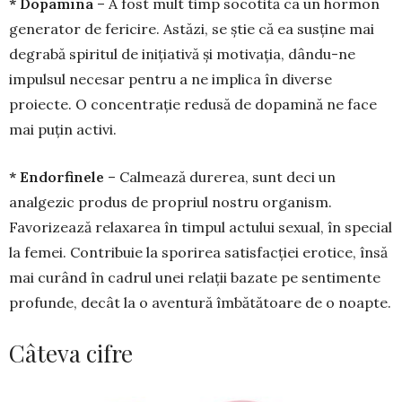
* Dopamina
– A fost mult timp socotită ca un hormon
generator de fericire. Astăzi, se știe că ea susține mai
degrabă spiritul de inițiativă și motivația, dându-ne
impulsul necesar pentru a ne implica în diverse
proiecte. O concen­tra­ție redusă de dopamină ne face
mai puțin activi.
* Endorfinele
– Calmează durerea, sunt deci un
analgezic produs de propriul nostru organism.
Favorizează relaxarea în timpul actului sexual, în special
la femei. Contribuie la sporirea satisfacției erotice, însă
mai curând în cadrul unei relații bazate pe sentimente
profunde, decât la o aventură îmbătătoare de o noapte.
Câteva cifre