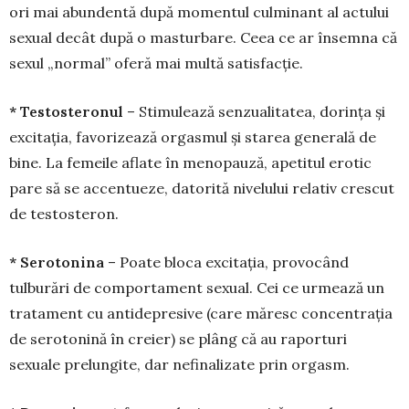
ori mai abundentă după momentul culmi­nant al actului
sexual decât după o masturbare. Ceea ce ar însemna că
sexul „normal” oferă mai multă satisfacție.
* Testosteronul
– Stimulează senzualitatea, dorința și
excitația, favorizează orgasmul și starea generală de
bine. La femeile aflate în menopauză, apetitul erotic
pare să se accentueze, datorită nive­lului relativ crescut
de testosteron.
* Serotonina
– Poate bloca excitația, provocând
tulburări de comportament sexual. Cei ce urmează un
tratament cu antidepresive (care măresc concentrația
de serotonină în creier) se plâng că au raporturi
sexuale prelungite, dar nefi­nalizate prin orgasm.