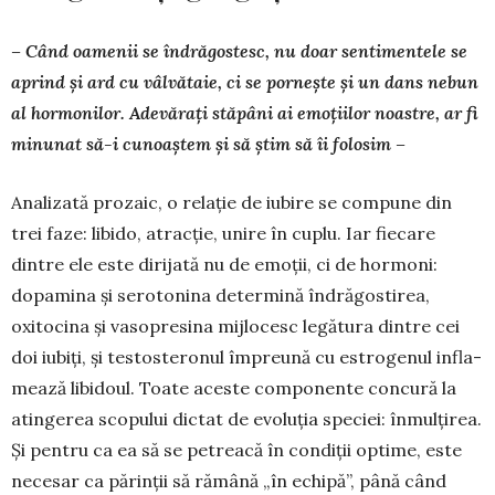
– Când oamenii se îndrăgostesc, nu doar sentimentele se
aprind și ard cu vâlvătaie, ci se pornește și un dans nebun
al hormonilor. Adevă­rați stăpâni ai emoțiilor noastre, ar fi
minunat să-i cunoaștem și să știm să îi folosim –
Analizată prozaic, o relație de iubire se compune din
trei faze: libido, atracție, unire în cuplu. Iar fiecare
dintre ele este dirijată nu de emoții, ci de hormoni:
dopamina și serotonina determină îndrăgostirea,
oxitocina și vasopresina mijlocesc legătura dintre cei
doi iu­biți, și testosteronul împreună cu estrogenul infla­
mează libidoul. Toate aceste componente concură la
atingerea scopului dictat de evoluția speciei: înmulțirea.
Și pentru ca ea să se petreacă în con­diții optime, este
necesar ca părinții să rămână „în echipă”, până când