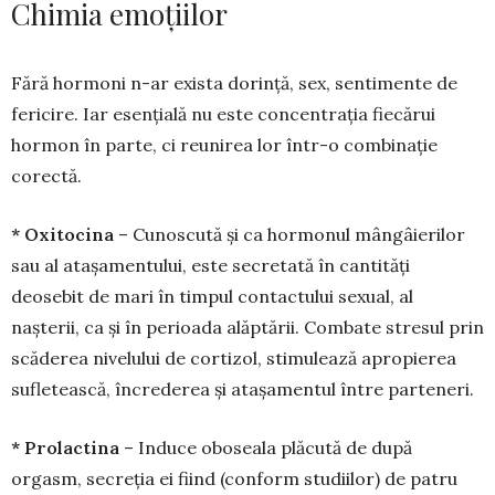
Chimia emoțiilor
Fără hormoni n-ar exista dorință, sex, sen­ti­mente de
fericire. Iar esențială nu este con­centrația fiecărui
hormon în parte, ci reunirea lor într-o combinație
corectă.
* Oxitocina
– Cunoscută și ca hormonul mângâierilor
sau al atașamentului, este secretată în cantități
deosebit de mari în timpul contactului sexual, al
nașterii, ca și în perioada alăptării. Com­bate stresul prin
scăderea nivelului de cortizol, stimulează apropierea
sufletească, încrederea și atașamentul între parteneri.
* Prolactina
– Induce oboseala plăcută de după
orgasm, secreția ei fiind (conform studiilor) de patru