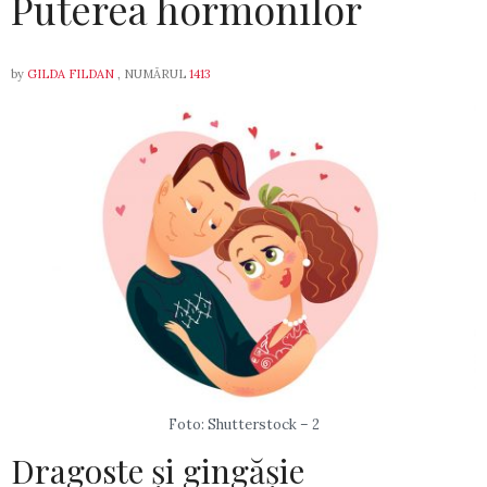
Puterea hormonilor
by
GILDA FILDAN
, NUMĂRUL
1413
Foto: Shutterstock – 2
Dragoste și gingășie