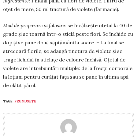
Ingrediente:
1 mână plină cu flori de violete, 1 litru de
oțet de mere, 50 ml tinc­tură de violete (farmacie).
Mod de preparare și folosire:
se în­căl­zește oțetul la 40 de
grade și se toarnă într-o sticlă peste flori. Se în­chide cu
dop și se pune două săptă­mâni la soare. – La fi­nal se
strecoară florile, se adaugă tinc­tura de violete și se
trage lichidul în sti­cluțe de cu­loare închisă. Oțetul de
viole­te are în­trebuințări multiple: de la frecții cor­porale,
la loțiuni pentru curățat fața sau se pune în ultima apă
de clătit părul.
TAGS:
FRUMUSEȚE