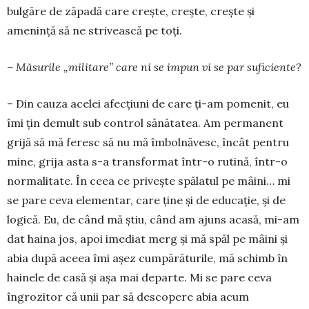
bulgăre de zăpadă care creşte, creşte, creşte şi
ameninţă să ne strivească pe toţi.
– Măsurile „militare” care ni se impun vi se par suficiente?
– Din cauza acelei afecţiuni de care ți-am po­menit, eu
îmi țin demult sub control sănătatea. Am permanent
grijă să mă feresc să nu mă îmbol­nă­vesc, încât pentru
mine, grija asta s-a transformat într-o rutină, într-o
normalitate. În ceea ce priveşte spălatul pe mâini… mi
se pare ceva elementar, care ţine şi de educaţie, şi de
logică. Eu, de când mă ştiu, când am ajuns acasă, mi-am
dat haina jos, apoi imediat merg şi mă spăl pe mâini şi
abia după aceea îmi aşez cumpărăturile, mă schimb în
hainele de casă şi aşa mai departe. Mi se pare ceva
îngrozitor că unii par să descopere abia acum