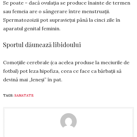
Se poate – dacă ovulația se produce înainte de termen
sau femeia are o sângerare între menstruații.
Spermatozoizii pot supraviețui până la cinci zile în
aparatul genital feminin.
Sportul dăunează libidoului
Comoțiile cerebrale (ca acelea produse la meciurile de
fotbal) pot leza hipofiza, ceea ce face ca bărbații să
devină mai „leneși” în pat.
TAGS:
SANATATE