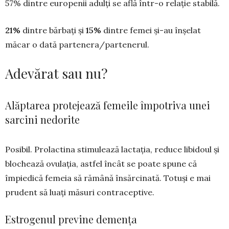
57% dintre europenii adulți se află într-o relație stabilă.
21%
dintre bărbați și
15%
dintre femei și-au înșelat
măcar o dată partenera/partenerul.
Adevărat sau nu?
Alăptarea protejează femeile împotriva unei
sarcini nedorite
Posibil. Prolactina stimulează lactația, reduce libidoul și
blochează ovulația, astfel încât se poate spune că
împiedică femeia să rămână însărcinată. Totuși e mai
prudent să luați măsuri contraceptive.
Estrogenul previne demența