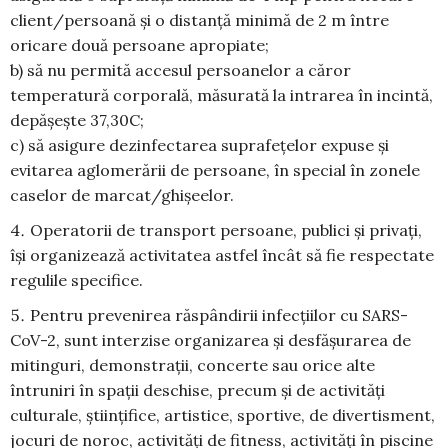
client/persoană și o distanță minimă de 2 m între
oricare două persoane apropiate;
b) să nu permită accesul persoanelor a căror
temperatură corporală, măsurată la intrarea în incintă,
depășește 37,30C;
c) să asigure dezinfectarea suprafețelor expuse și
evitarea aglomerării de persoane, în special în zonele
caselor de marcat/ghișeelor.
Operatorii de transport persoane, publici și privați,
își organizează activitatea astfel încât să fie respectate
regulile specifice.
Pentru prevenirea răspândirii infecțiilor cu SARS-
CoV-2, sunt interzise organizarea și desfășurarea de
mitinguri, demonstrații, concerte sau orice alte
întruniri în spații deschise, precum și de activități
culturale, științifice, artistice, sportive, de divertisment,
jocuri de noroc, activități de fitness, activități în piscine