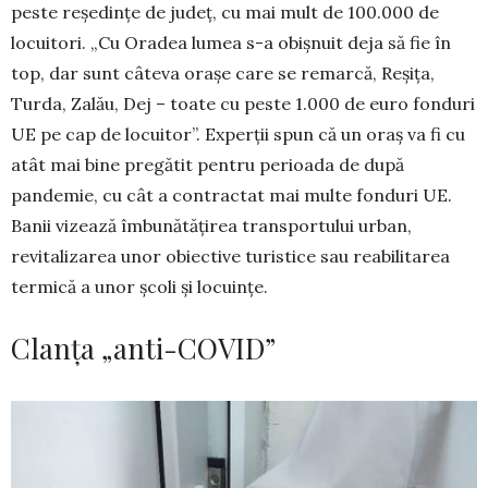
peste reședințe de județ, cu mai mult de 100.000 de
locuitori. „Cu Oradea lumea s-a obișnuit deja să fie în
top, dar sunt câteva orașe care se remarcă, Reșița,
Turda, Zalău, Dej – toate cu peste 1.000 de euro fonduri
UE pe cap de locuitor”. Experții spun că un oraș va fi cu
atât mai bine pregătit pentru perioada de după
pandemie, cu cât a contractat mai multe fonduri UE.
Banii vizează îmbunătățirea transportului urban,
revitalizarea unor obiective turistice sau reabilitarea
termică a unor școli și lo­cuințe.
Clanța „anti-COVID”