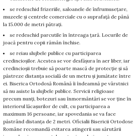
se redeschid frizeriile, saloanele de înfrumusețare,
muzeele și centrele comerciale cu o suprafață de până
la 15.000 de metri pătrați.
se redeschid parcutile în întreaga țară. Locurile de
joacă pentru copii rămân închise.
se reiau slujbele publice cu participarea
credincioșilor. Acestea se vor desfășura în aer liber, iar
credincioșii trebuie să poarte mască de protecție și să
păstreze distanța socială de un metru și jumătate între
ei. Biserica Ortodoxă Română îi îndeamnă pe vârstnici
să nu asiste la slujbele publice. Servicii religioase
precum nunți, botezuri sau înmormântări se vor ține în
interiorul lăcașurilor de cult, cu participarea a
maximum 16 persoane, iar spovedania se va face
păstrând distanța de 2 metri. Oficialii Bisericii Ortodoxe
Române recomandă evitarea atingerii sau sărutării