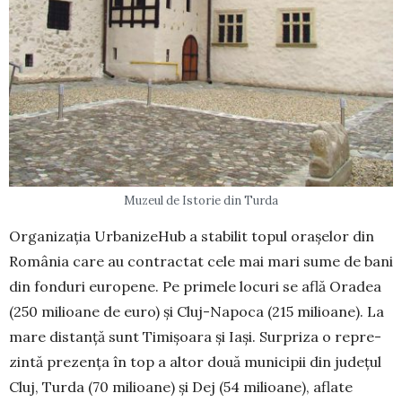
Muzeul de Istorie din Turda
Organizația UrbanizeHub a stabilit topul orașelor din
România care au contractat cele mai mari sume de bani
din fonduri europene. Pe pri­mele locuri se află Oradea
(250 mi­lioane de euro) și Cluj-Napoca (215 milioane). La
ma­re distanță sunt Ti­mișoara și Iași. Surpriza o re­pre­
zintă prezența în top a altor două municipii din județul
Cluj, Turda (70 milioane) și Dej (54 milioane), aflate