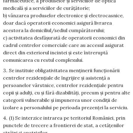
farmaceutice, a produselor și serviciilor de optică
medicală şi a serviciilor de curățătorie;
b) vânzarea produselor electronice și electrocasnice,
doar dacă operatorii economici asigură livrarea
acestora la domiciliul/sediul cumpărătorului;
c) activitatea desfășurată de operatorii economici din
cadrul centrelor comerciale care au accesul asigurat
direct din exteriorul incintei și este întreruptă
comunicarea cu restul complexului.
Se instituie obligativitatea menținerii funcționării
centrelor rezidențiale de îngrijire și asistență a
persoanelor vârstnice, centrelor rezidențiale pentru
copii și adulți, cu și fără dizabilități, precum și pentru alte
categorii vulnerabile și impunerea unor condiții de
izolare a personalului pe perioada prezenței la serviciu.
(1) Se interzice intrarea pe teritoriul României, prin
punctele de trecere a frontierei de stat, a cetățenilor
străini şi apatrizilor.