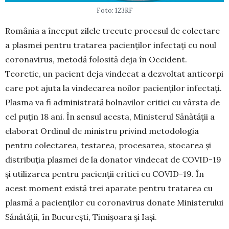
Foto: 123RF
România a început zilele trecute procesul de co­lectare
a plasmei pentru tratarea pacienților infectați cu noul
coronavirus, metodă folo­sită deja în Occident.
Teoretic, un pacient deja vindecat a dezvoltat anti­corpi
care pot ajuta la vinde­carea noilor pa­cienților infectați.
Plasma va fi administrată bolna­vilor critici cu vârsta de
cel puțin 18 ani. În sensul acesta, Minis­terul Sănătății a
elaborat Ordinul de mi­nistru privind me­todologia
pentru colectarea, testarea, procesarea, stocarea şi
distribuția plasmei de la dona­tor vindecat de COVID-19
și utilizarea pentru pa­ci­enții critici cu COVID-19. În
acest moment există trei aparate pentru tratarea cu
plasmă a pacienților cu co­ronavirus donate Ministerului
Sănătății, în București, Timișoara și Iași.