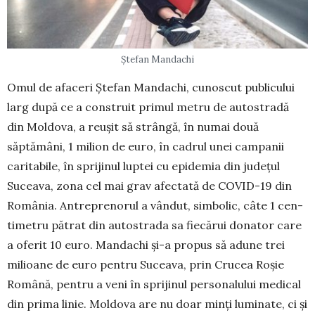
Ștefan Mandachi
Omul de afaceri Ștefan Mandachi, cu­noscut publicului
larg după ce a construit primul metru de autostradă
din Moldova, a reușit să strângă, în numai două
săptămâni, 1 milion de euro, în cadrul unei campanii
caritabile, în sprijinul luptei cu epidemia din județul
Suceava, zona cel mai grav afec­tată de COVID-19 din
România. An­treprenorul a vândut, simbolic, câte 1 cen­
ti­­metru pătrat din autostrada sa fiecărui donator care
a oferit 10 euro. Mandachi și-a propus să adune trei
milioane de euro pen­tru Suceava, prin Crucea Roșie
Română, pentru a veni în sprijinul personalului me­dical
din prima linie. Moldova are nu doar minți luminate, ci și