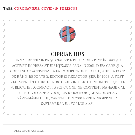
TAGS:
CORONAVIRUS
,
COVID-19
,
PERISCOP
CIPRIAN RUS
JURNALIST, TRAINER ŞI ANALIST MEDIA. A DEBUTAT ÎN 1997 ŞI A
ACTIVAT ÎN PRESA STUDENŢEASCĂ PÂNĂ ÎN 2001, DUPĂ CARE ŞI-A
CONTINUAT ACTIVITATEA LA „MONITORUL DE CLUJ”, UNDE A FOST,
PE RÂND, REPORTER, EDITOR ŞI REDACTOR-ŞEF. ÎN 2008, A FOST
RECRUTAT ÎN CADRUL TRUSTULUI RINGIER, CA REDACTOR-ŞEF AL
PUBLICAŢIEI „COMPACT”, APOI CA ONLINE CONTENT MANAGER AL
SITE-ULUI CAPITAL.RO ŞI CA REDACTOR-ŞEF ADJUNCT AL
SĂPTĂMÂNALULUI „CAPITAL”. DIN 2010 ESTE REPORTER LA
SĂPTĂMÂNALUL „FORMULA AS”.
PREVIOUS ARTICLE