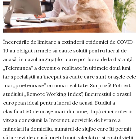
Încercările de limitare a extinderii epidemiei de COVID-
19 au obligat firmele să caute soluții pentru lucrul de
acasă, în cazul angajaților care pot lucra de la distanță.
„Telemunca” a devenit o realitate în ulti­mele două luni,
iar specialiștii au început să caute care sunt orașele cele
mai „prietenoase” cu noua realitate. Surpriză! Potrivit
studiului „Remote Working Index”, Bucureștiul e orașul
european ideal pentru lucrul de acasă. Studiul a
clasificat 50 de orașe mari din lume, după cinci criterii:
viteza co­nexiunii la Internet, serviciile de livrare a
mâncă­rii la domi­ciliu, numărul de slujbe care îți permit
să lucrezi de acasă, prețul unui calculator și costul vieții.