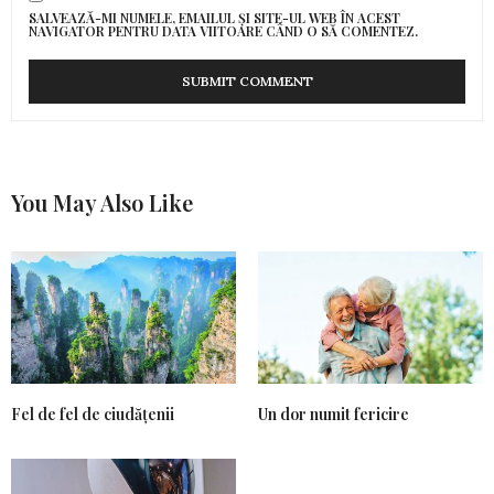
SALVEAZĂ-MI NUMELE, EMAILUL ȘI SITE-UL WEB ÎN ACEST
NAVIGATOR PENTRU DATA VIITOARE CÂND O SĂ COMENTEZ.
You May Also Like
Fel de fel de ciudățenii
Un dor numit fericire