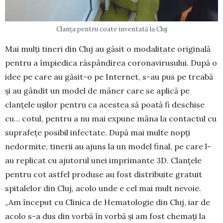
Clanța pentru coate inventată la Cluj
Mai mulți tineri din Cluj au găsit o moda­litate origi­nală
pentru a împiedica răspân­di­rea corona­virusului. După o
idee pe care au găsit-o pe Inter­net, s-au pus pe trea­bă
și au gândit un model de mâner care se aplică pe
clanțele ușilor pentru ca aces­tea să poată fi des­chise
cu… co­tul, pen­tru a nu mai expune mâ­na la contac­tul cu
suprafețe posibil in­fectate. După mai mul­te nopți
nedor­mite, tine­rii au ajuns la un mo­del fi­nal, pe care l-
au replicat cu ajutorul unei imprimante 3D. Clanțele
pentru cot astfel pro­duse au fost dis­tribuite gratuit
spita­lelor din Cluj, acolo unde e cel mai mult ne­voie.
„Am înce­put cu Clinica de He­ma­tologie din Cluj, iar de
acolo s-a dus din vorbă în vorbă și am fost chemați la