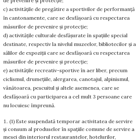
de prevenire și protecție;
c) activitățile de pregătire a sportivilor de performanță
în cantonamente, care se desfășoară cu respectarea
măsurilor de prevenire și protecție;
d) activitățile culturale desfășurate în spațiile special
destinate, respectiv la nivelul muzeelor, bibliotecilor și a
sălilor de expoziții care se desfășoară cu respectarea
măsurilor de prevenire și protecție;
e) activitățile recreativ-sportive în aer liber, precum
ciclismul, drumețiile, alergarea, canotajul, alpinismul,
vânătoarea, pescuitul și altele asemenea, care se
desfășoară cu participarea a cel mult 3 persoane care
nu locuiesc împreună.
(1) Este suspendată temporar activitatea de servire
şi consum al produselor în spațiile comune de servire a
mesei din interiorul restaurantelor, hotelurilor,