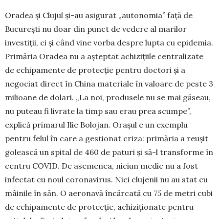
Oradea și Clujul și-au asigurat „autonomia” față de
București nu doar din punct de vedere al ma­rilor
investiții, ci și când vine vorba despre lupta cu epidemia.
Primăria Oradea nu a așteptat achizițiile centralizate
de echipamente de protecție pentru doctori și a
negociat direct în China materiale în valoare de peste 3
milioane de dolari. „La noi, produsele nu se mai găseau,
nu puteau fi livrate la timp sau erau prea scumpe”,
explică primarul Ilie Bolojan. Orașul e un exemplu
pentru felul în care a gestionat criza: primăria a reușit
golească un spital de 460 de paturi și să-l transforme în
centru COVID. De asemenea, niciun medic nu a fost
infectat cu noul coronavirus. Nici clu­jenii nu au stat cu
mâinile în sân. O aero­navă încărcată cu 75 de metri cubi
de echi­pa­mente de protecție, achiziționate pentru