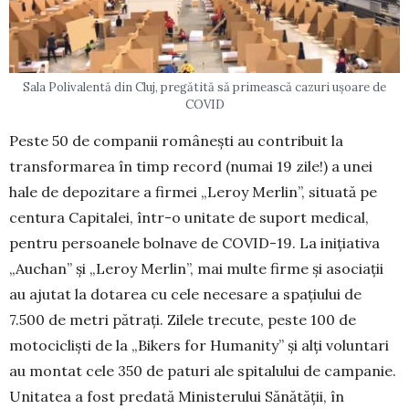
Sala Polivalentă din Cluj, pregătită să primească cazuri ușoare de
COVID
Peste 50 de companii românești au contribuit la
transformarea în timp record (numai 19 zile!) a unei
hale de depozitare a firmei „Leroy Mer­lin”, situată pe
centura Capitalei, într-o unitate de suport medical,
pentru persoanele bolnave de COVID-19. La inițiativa
„Auchan” și „Leroy Mer­lin”, mai multe firme și asociații
au ajutat la dotarea cu cele necesare a spațiului de
7.500 de metri pătrați. Zilele trecute, peste 100 de
moto­cicliști de la „Bikers for Humanity” și alți volun­tari
au montat cele 350 de paturi ale spitalului de campanie.
Unitatea a fost predată Ministerului Sănătății, în