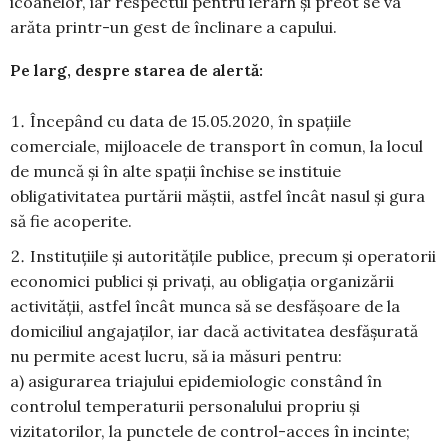
icoanelor, iar respectul pentru ierarh şi preot se va
arăta printr-un gest de înclinare a capului.
Pe larg, despre starea de alertă:
Începând cu data de 15.05.2020, în spațiile
comerciale, mijloacele de transport în comun, la locul
de muncă și în alte spații închise se instituie
obligativitatea purtării măștii, astfel încât nasul și gura
să fie acoperite.
Instituțiile și autoritățile publice, precum și operatorii
economici publici și privați, au obligația organizării
activității, astfel încât munca să se desfășoare de la
domiciliul angajaților, iar dacă activitatea desfășurată
nu permite acest lucru, să ia măsuri pentru:
a) asigurarea triajului epidemiologic constând în
controlul temperaturii personalului propriu şi
vizitatorilor, la punctele de control-acces în incinte;