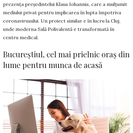
prezența preșe­dintelui Klaus Iohan­nis, care a mulțumit
mediului privat pentru impli­carea în lupta împotriva
coro­navirusului. Un pro­iect similar e în lucru la Cluj,
unde moderna Sală Polivalentă e transformată în
centru medical.
Bucureștiul, cel mai prielnic oraș din
lume pentru munca de acasă