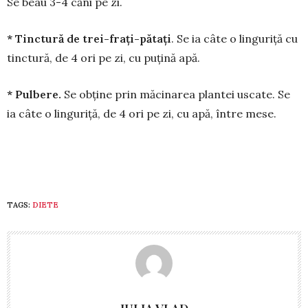
Se beau 3-4 căni pe zi.
* Tinctură de trei-fraţi-pă­taţi
. Se ia câte o linguriţă cu
tinc­tură, de 4 ori pe zi, cu pu­ţină apă.
* Pulbere.
Se obţine prin mă­ci­narea plantei uscate. Se
ia câte o lin­guriţă, de 4 ori pe zi, cu apă, între mese.
TAGS:
DIETE