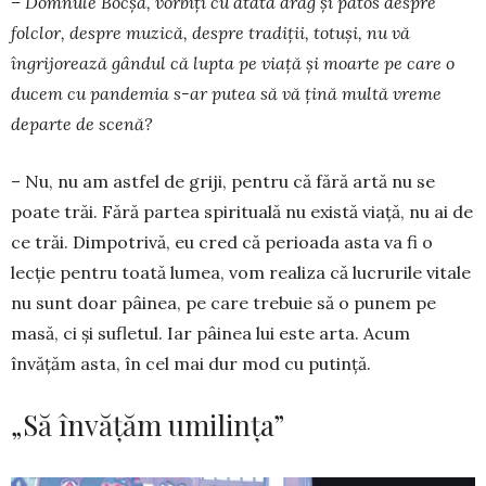
– Domnule Boc­şa, vorbiţi cu atâta drag şi patos despre
folclor, despre muzică, despre tradiţii, totuși, nu vă
îngrijorează gândul că lupta pe viață și moarte pe care o
ducem cu pandemia s-ar putea să vă țină multă vreme
departe de scenă?
– Nu, nu am astfel de griji, pentru că fără artă nu se
poate trăi. Fără partea spirituală nu există viaţă, nu ai de
ce trăi. Dimpotrivă, eu cred că perioada asta va fi o
lecţie pentru toată lumea, vom realiza că lucrurile vitale
nu sunt doar pâinea, pe care trebuie să o punem pe
masă, ci și sufletul. Iar pâinea lui este arta. Acum
învăţăm asta, în cel mai dur mod cu putinţă.
„Să învățăm umilința”