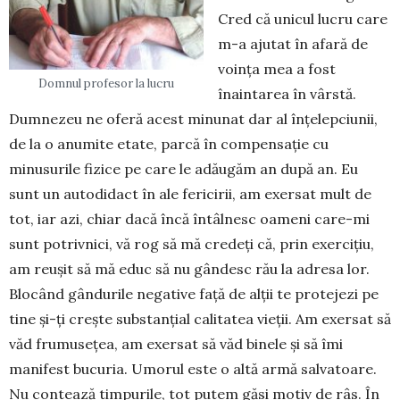
Cred că unicul lucru care
m-a ajutat în afară de
voinţa mea a fost
Domnul profesor la lucru
înaintarea în vârstă.
Dumnezeu ne oferă acest minunat dar al înţelepciunii,
de la o anumite etate, parcă în compensaţie cu
minusurile fizice pe care le adăugăm an după an. Eu
sunt un autodidact în ale fericirii, am exersat mult de
tot, iar azi, chiar dacă încă întâlnesc oameni care-mi
sunt potrivnici, vă rog să mă credeţi că, prin exerciţiu,
am reuşit să mă educ să nu gândesc rău la adresa lor.
Blo­când gândurile negative faţă de alţii te protejezi pe
tine şi-ţi creşte substanţial calitatea vieţii. Am exer­sat să
văd frumuseţea, am exersat să văd binele şi să îmi
manifest bucuria. Umorul este o altă armă salvatoare.
Nu contează timpurile, tot putem găsi motiv de râs. În