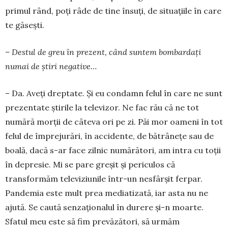
primul rând, poţi râde de tine însuţi, de situaţiile în care
te găseşti.
– Destul de greu în prezent, când suntem bombardaţi
numai de știri negative…
– Da. Aveţi dreptate. Şi eu condamn felul în care ne sunt
prezentate ştirile la televizor. Ne fac rău că ne tot
numără morţii de câteva ori pe zi. Păi mor oameni în tot
felul de împrejurări, în acciden­te, de bătrânețe sau de
boală, dacă s-ar face zilnic numărători, am intra cu toții
în depresie. Mi se pare greşit şi periculos că
transformăm televiziu­nile într-un nesfârşit ferpar.
Pandemia este mult prea mediatizată, iar asta nu ne
ajută. Se caută senzaționalul în durere și-n moarte.
Sfatul meu este să fim prevăzători, să urmăm