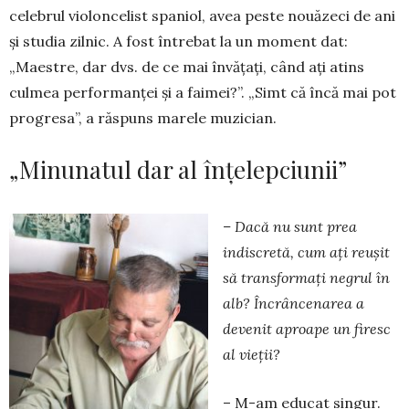
celebrul violon­ce­list spaniol, avea peste no­uăzeci de ani
şi studia zilnic. A fost întrebat la un moment dat:
„Maestre, dar dvs. de ce mai învăţaţi, când aţi atins
culmea performanţei şi a faimei?”. „Simt că încă mai pot
progresa”, a răspuns marele muzician.
„Minunatul dar al înțelepciunii”
– Dacă nu sunt prea
indiscretă, cum ați reușit
să transformați negrul în
alb? Încrâncenarea a
devenit aproape un firesc
al vieții?
– M-am educat singur.