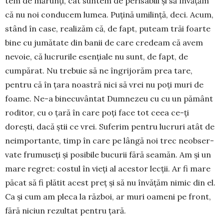
tem de mărunţi, cât suntem de perisabili şi să învăţăm
că nu noi conducem lu­mea. Puţină umi­lin­ţă, deci. Acum,
stând în case, realizăm că, de fapt, puteam trăi foarte
bine cu ju­mă­tate din banii de ca­re credeam că avem
nevoie, că lucrurile esenţiale nu sunt, de fapt, de
cumpărat. Nu trebuie să ne îngrijorăm prea tare,
pentru că în ţara noastră nici să vrei nu poţi muri de
foame. Ne-a binecu­vân­tat Dumnezeu cu cu un pământ
roditor, cu o ţară în care poţi face tot ceea ce-ţi
doreşti, dacă ştii ce vrei. Suferim pentru lucruri atât de
neim­portante, timp în care pe lângă noi trec neobser­
vate frumuseţi şi posibile bucurii fără seamăn. Am şi un
mare regret: costul în vieţi al acestor lecţii. Ar fi mare
păcat să fi plătit acest preţ şi să nu învăţăm nimic din el.
Ca şi cum am pleca la răz­boi, ar muri oameni pe front,
fără niciun rezultat pentru ţară.