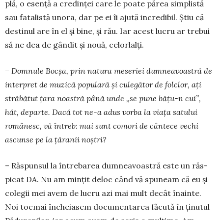
plă, o esenţă a credinţei care le poate părea sim­plistă
sau fatalistă unora, dar pe ei îi ajută incredibil. Știu că
destinul are în el și bine, și rău. Iar acest lucru ar trebui
să ne dea de gândit şi nouă, celorlalţi.
– Domnule Bocşa, prin natura meseriei dumneavoastră de
interpret de muzică populară și culegător de folclor, aţi
străbătut ţara noastră până unde „se pune bățu-n cui”,
hăt, departe. Dacă tot ne-a adus vorba la viaţa satului
românesc, vă întreb: mai sunt co­mori de cântece vechi
ascunse pe la țăranii noștri?
– Răspunsul la în­trebarea dumnea­voas­tră este un răs­
picat DA. Nu am minţit de­loc când vă spu­neam că eu şi
colegii mei avem de lucru azi mai mult decât înainte.
Noi tocmai încheiasem documentarea făcută în ţinutul