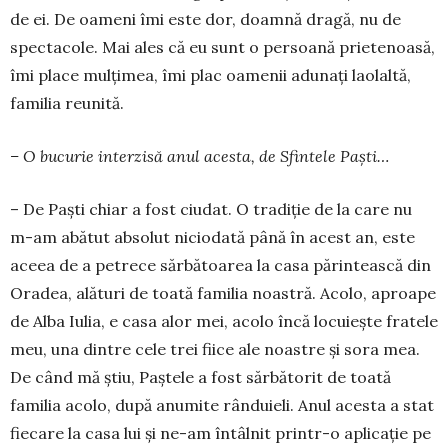
de ei. De oameni îmi este dor, doamnă dragă, nu de
spectacole. Mai ales că eu sunt o persoană prietenoasă,
îmi place mulţimea, îmi plac oamenii adunaţi laolaltă,
familia reunită.
– O bucurie interzisă anul acesta, de Sfin­tele Paști…
– De Paști chiar a fost ciudat. O tradiţie de la care nu
m-am abătut absolut niciodată până în acest an, este
aceea de a petrece sărbătoarea la casa părintească din
Oradea, alături de toată familia noastră. Acolo, aproape
de Alba Iulia, e casa alor mei, acolo încă locuieşte fratele
meu, una dintre cele trei fiice ale noastre și sora mea.
De când mă ştiu, Paştele a fost sărbătorit de toată
familia acolo, după anumite rânduieli. Anul acesta a stat
fiecare la casa lui şi ne-am întâlnit printr-o aplicaţie pe