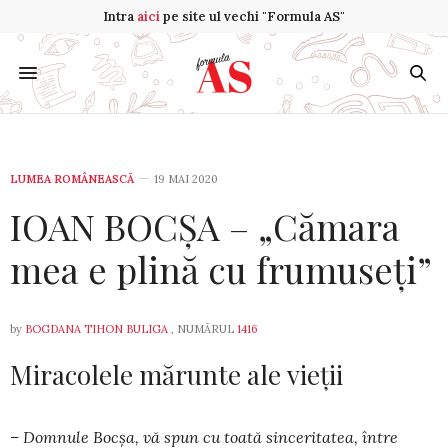
Intra
aici
pe site ul vechi "Formula AS"
LUMEA ROMÂNEASCĂ
19 MAI 2020
IOAN BOCȘA – „Cămara
mea e plină cu frumuseți”
by
BOGDANA TIHON BULIGA
, NUMĂRUL
1416
Miracolele mărunte ale vieții
– Domnule Bocşa, vă spun cu toată since­ri­tatea, între