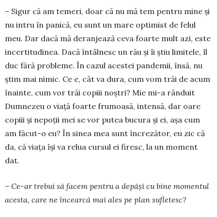
– Sigur că am temeri, doar că nu mă tem pentru mine şi
nu intru în panică, eu sunt un mare optimist de felul
meu. Dar dacă mă deranjează ceva foarte mult azi, este
incertitudinea. Dacă întâlnesc un rău şi îi ştiu limitele, îl
duc fără probleme. În cazul aces­tei pandemii, însă, nu
ştim mai nimic. Ce e, cât va dura, cum vom trăi de acum
înainte, cum vor trăi copiii noştri? Mie mi-a rânduit
Dumnezeu o viaţă foarte frumoasă, intensă, dar oare
copiii şi nepoţii mei se vor putea bucura și ei, așa cum
am făcut-o eu? În sinea mea sunt încrezător, eu zic că
da, că viaţa îşi va relua cursul ei firesc, la un moment
dat.
– Ce-ar trebui să facem pentru a depăși cu bine momentul
acesta, care ne încearcă mai ales pe plan sufletesc?