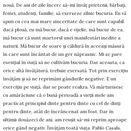
nouă. De ani de zile încerc să-mi învăţ prietenii, bărbaţi,
femei, studenţi, familie, să exerseze zilnic bucuria. Eu vă
spun cu cea mai mare sinceritate de care sunt capabil:
dacă plouă, eu mă bucur, dacă e vijelie, mă bucur de ea,
mă bucur că sunt martorul unei manifestări inedite a
naturii. Mă bucur de soare şi căldură în aceeaşi măsură
în care sunt încântat de un ger năprasnic. Mi se pare
esenţial în viaţă să ne cultivăm bucuria. Dar aceasta, ca
orice altă în­vă­ţătură, trebuie exersată. Tot prin exerciţiu
în­vă­ţăm şi să ne reprimăm gân­durile negative. E un
exer­ciţiu pe viaţă, dar se poate realiza. Vă mărturisesc
cu amărăciune că o bună pe­rioadă a vieţii mele am
practicat principiul dinte pentru dinte cu cel de dinţi
pentru dinte, atât de în­crân­cenat am fost. Dar în
ultimii douăzeci de ani, am reuşit să-mi reprim aproa­pe
orice gând negativ. Învăţăm toată viaţa. Pablo Casals,