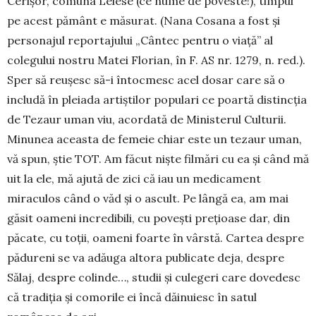
Cerişor, comuna Lelese (ce nume de poveste!), timpul
pe acest pământ e măsurat. (Nana Cosana a fost şi
personajul reportajului „Cântec pentru o viaţă” al
colegului nostru Matei Florian, în F. AS nr. 1279, n. red.).
Sper să reuşesc să-i întocmesc acel dosar care să o
includă în pleiada artiștilor populari ce poartă distincţia
de Tezaur uman viu, acordată de Mi­nis­terul Culturii.
Minunea aceasta de femeie chiar este un tezaur uman,
vă spun, ştie TOT. Am făcut nişte filmări cu ea şi când mă
uit la ele, mă ajută de zici că iau un medicament
miraculos când o văd şi o ascult. Pe lângă ea, am mai
găsit oameni incredibili, cu poveşti preţioase dar, din
păcate, cu toţii, oameni foarte în vârstă. Cartea despre
pă­dureni se va adăuga altora publicate deja, des­pre
Sălaj, despre colinde…, studii şi culegeri care dovedesc
că tradiţia şi comorile ei încă dăinuiesc în satul