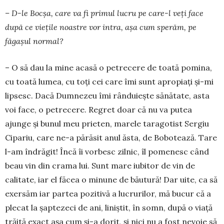
– D-le Bocșa, care va fi primul lucru pe care-l veți face
după ce vieţile noastre vor intra, aşa cum sperăm, pe
făgaşul normal?
– O să dau la mine acasă o petrecere de toată pomina,
cu toată lumea, cu toţi cei care îmi sunt apropiaţi şi-mi
lipsesc. Dacă Dumnezeu îmi rân­duieşte sănătate, asta
voi face, o petrecere. Regret doar că nu va putea
ajunge și bunul meu prieten, marele taragotist Sergiu
Cipariu, care ne-a părăsit anul ăsta, de Bobotează. Tare
l-am îndrăgit! Încă îi vorbesc zilnic, îl pomenesc când
beau vin din crama lui. Sunt mare iubitor de vin de
calitate, iar el făcea o minune de băutură! Dar uite, ca să
exersăm iar partea pozitivă a lucrurilor, mă bucur că a
plecat la şaptezeci de ani, liniştit, în somn, după o viaţă
trăită exact aşa cum şi-a dorit, şi nici nu a fost nevoie să