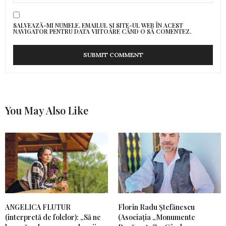
SALVEAZĂ-MI NUMELE, EMAILUL ȘI SITE-UL WEB ÎN ACEST
NAVIGATOR PENTRU DATA VIITOARE CÂND O SĂ COMENTEZ.
You May Also Like
ANGELICA FLUTUR
Florin Radu Ștefănescu
(interpretă de folclor): „Să ne
(Asociația „Monumente