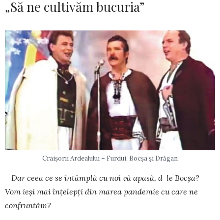
„Să ne cultivăm bucuria”
Craişorii Ardealului – Furdui, Bocşa şi Drăgan
– Dar ceea ce se întâmplă cu noi vă apasă, d-le Bocșa?
Vom ieși mai înțelepți din marea pan­demie cu care ne
confruntăm?