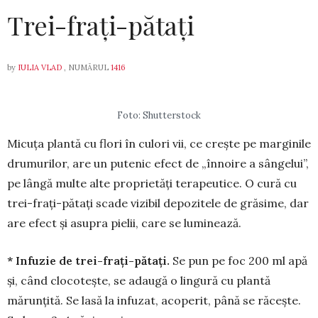
Trei-frați-pătați
by
IULIA VLAD
, NUMĂRUL
1416
Foto: Shutterstock
Micuţa plantă cu flori în cu­lori vii, ce creşte pe mar­gi­nile
drumurilor, are un putenic efect de „înnoire a sângelui”,
pe lân­gă mul­te alte pro­prie­tăţi terapeu­tice. O cură cu
trei-fraţi-pătaţi scade vizi­bil depo­zitele de grăsime, dar
are efect și asupra pielii, care se luminează.
* Infuzie de trei-fraţi-pătaţi.
Se pun pe foc 200 ml apă
şi, când clo­coteşte, se adaugă o lingură cu plan­tă
mărunţită. Se lasă la infuzat, acoperit, până se răceşte.