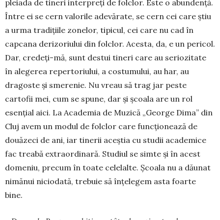
pleiada de tineri interpreţi de folclor. Este o abundenţă.
Între ei se cern valorile adevărate, se cern cei care ştiu
a urma tradiţiile zonelor, tipicul, cei care nu cad în
capcana derizoriului din folclor. Acesta, da, e un pericol.
Dar, credeţi-mă, sunt destui tineri care au seriozitate
în alegerea reper­to­riului, a costumului, au har, au
dragoste şi sme­renie. Nu vreau să trag jar peste
cartofii mei, cum se spune, dar şi şcoala are un rol
esenţial aici. La Academia de Muzică „George Dima” din
Cluj avem un modul de folclor care func­ţionează de
douăzeci de ani, iar tinerii a­ceştia cu studii aca­demice
fac treabă ex­­traordinară. Stu­diul se simte şi în acest
domeniu, pre­cum în toate cele­lal­te. Şcoala nu a dă­u­nat
nimănui nicio­da­tă, trebuie să înţele­gem asta foarte
bine.