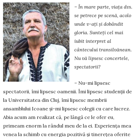
– În mare parte, viața dvs.
se petrece pe scenă, acolo
unde v-ați și dobândit
gloria. Sunteți cel mai
iubit interpret al
cântecului transilvănean.
Nu vă lipsesc concertele,
spectatorii?
– Nu-mi lipsesc
spectatorii, îmi lipsesc oame­nii. Îmi lipsesc studenţii de
la Universitatea din Cluj, îmi lipsesc membrii
ansamblului Icoane şi-mi lipsesc colegii cu care lucrez.
Abia acum am realizat că, pe lângă ce le ofer eu,
primeam enorm la rândul meu de la ei. Experienţa mea
venea la schimb cu energia pozitivă şi tinereţea oferite