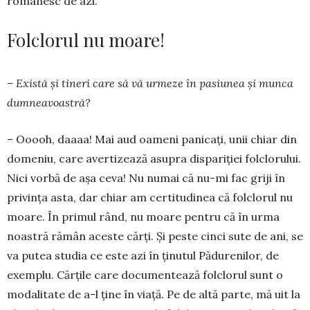
românesc de azi.
Folclorul nu moare!
– Există şi tineri care să vă urmeze în pasiunea şi munca
dumneavoastră?
– Ooooh, daaaa! Mai aud oameni panicaţi, unii chiar din
domeniu, care avertizează asupra dispariţiei folclorului.
Nici vorbă de aşa ceva! Nu numai că nu-mi fac griji în
privinţa asta, dar chiar am certitudinea că folclorul nu
moare. În primul rând, nu moare pentru că în urma
noastră rămân aceste cărţi. Şi peste cinci sute de ani, se
va putea studia ce este azi în ţinutul Pădu­renilor, de
exemplu. Cărţile care documentează folclo­rul sunt o
modalitate de a-l ţine în viaţă. Pe de altă parte, mă uit la