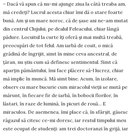
– Dacă vă spun că nu-mi ajunge ziua la câtă treaba am,
mă credeţi? Lucrul acesta chiar îmi dă o stare foarte
bună. Am şi un mare noroc, că de şase ani ne-am mu­tat
din centrul Clujului, pe dealul Feleacului, chiar lângă
pădure. Lo­cuitul la curte îţi oferă şi mai multă treabă,
preocupări de tot felul. Am iarbă de cosit, o mică
grădină de îngrijit, simt în mine ceva ances­tral, de
țăran, nu ştiu cum să defi­nesc sentimentul. Simt că
aparţin pământului, îmi face plăcere să-l lucrez, chiar
mă implic în muncă. Mă simt bine. Acum, în izolare,
observ cu mare bucurie cum miracolul vieţii se mută pe
mărunt, în fiecare fir de iarbă, în bobocii florilor, în
lăstari, în raze de lumină, în picuri de rouă… E
miraculos. De asemenea, îmi place că, în sfârşit, găsesc
răga­zul să citesc ce-mi doresc, iar restul timpului meu
este ocupat de studenţi: am trei doctoranzi în grijă, iar