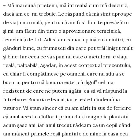
– Mă mai sună prietenii, mă întreabă cum mă descurc,
dacă am ce-mi trebuie. Le răspund că mă simt aproape
de viaţa normală, pentru că am fost foarte prevăzător
şi mi-am făcut din timp o aprovizionare temeinică,
temeinică de tot. Adică am cămara plină cu amintiri, cu
gânduri bune, cu frumuseţi din care pot trăi liniştit mult
şi bine. Iar ceea ce vă spun nu este o metaforă, e viaţă
reală, palpabilă, Aşadar, în acest context al prezentului,
eu chiar îi compătimesc pe oamenii care nu ştiu a se
bucura, pentru că bucuria este „cârligul” cel mai
rezistent de care ne putem agăţa, ca să vă răspund la
întrebare. Bucuria e leacul, iar el este la îndemâna
tuturor. Vă spun sincer că eu am sărit în sus de fericire
că anul acesta a înflorit prima dată magnolia plantată
acum şase ani, iar anul trecut râdeam ca un copil când
am mâncat primele roşii plantate de mine la casa cea