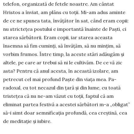
telefon, organizată de fetele noastre. Am cântat
Hristos a înviat, am plâns cu toţii. Mi-am adus aminte
de ce ne spunea tata, învăţător în sat, când eram copii:
nu stricteţea postului e im­portantă înainte de Paști, ci
starea sărbă­to­rii. Eram copii, iar starea aceasta
însemna să fim cuminţi, să în­vă­ţăm, să nu minţim, să
vor­bim frumos. Între timp, la aceste stări adă­ugăm şi
altele, pe care ar trebui să ni le cul­ti­văm. De ce vă zic
asta? Pentru că anul acesta, în această izolare, am
petrecut cel mai profund Paș­te din viaţa mea. Pa­
radoxal, cu tot neca­zul din ţară şi din lume, cu toată
tris­teţea că nu ne-am vă­zut cu toţii, faptul că am
eliminat par­tea festivă a acestei sărbători m-a „obli­gat”
să-i simt doar sem­nificaţia profundă, cea creştină, cea
de medi­taţie şi iubire.