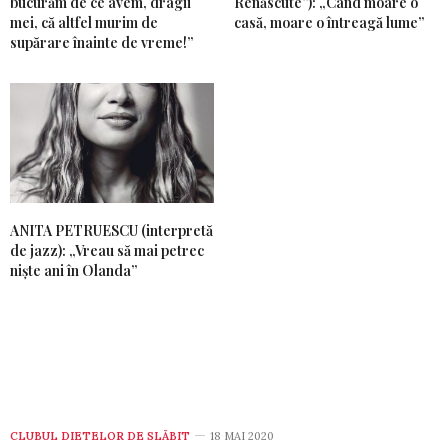
bucurăm de ce avem, dragii
Renăscute”): „Când moare o
mei, că altfel murim de
casă, moare o întreagă lume”
supărare înainte de vreme!”
ANITA PETRUESCU (interpretă
de jazz): „Vreau să mai petrec
niște ani în Olanda”
CLUBUL DIETELOR DE SLĂBIT
18 MAI 2020