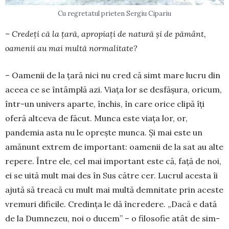
Cu regretatul prieten Sergiu Cipariu
– Credeți că la țară, apropiați de natură și de pământ,
oamenii au mai multă normalitate?
– Oamenii de la ţară nici nu cred că simt mare lucru din
aceea ce se întâmplă azi. Viaţa lor se desfăşura, oricum,
într-un univers aparte, închis, în care orice clipă îți
oferă altceva de făcut. Munca este viaţa lor, or,
pandemia asta nu le opreşte mun­ca. Şi mai este un
amănunt extrem de important: oamenii de la sat au alte
repere. Între ele, cel mai important este că, faţă de noi,
ei se uită mult mai des în Sus către cer. Lucrul acesta îi
ajută să treacă cu mult mai multă demnitate prin aceste
vremuri dificile. Credinţa le dă încredere. „Dacă e dată
de la Dumnezeu, noi o ducem” – o filosofie atât de sim­