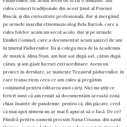
Pădu­renilor, iar acum avem de scris o mulţime. Am
cules comori tradiţionale din acest ţinut al Poienei
Ruscăi, şi din curiozitate profesională, dar şi mer­gând
pe urmele marelui etnomuzicolog Bela Bar­tok, care a
cules folclor acum un secol acolo, dar şi pe urmele
Emiliei Comişel, care a documentat acum şaizeci de ani
în ţinutul Pădurenilor. Eu şi colega mea de la Academia
de muzică, Alina Stan, am luat sat după sat, cătun după
cătun, şi am găsit lucruri extraordinare. Avem un
proiect în derulare, se numeşte Tezaurul pădurenilor, în
care tran­scri­em ceea ce am cules şi pregătim
conţinutul pentru editarea unei cărţi. Nici nu ştiţi ce
fericit sunt că am reuşit să documentăm această zonă
chiar înainte de pandemie, pentru că, din păcate, cred
că mai apoi nimeni nu ar mai fi apucat să o facă. De ce?
Fiindcă pentru oameni precum Nana Co­sana, din satul