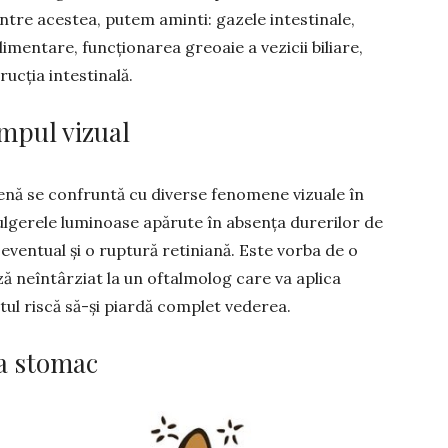
ntre acestea, putem aminti: gazele in­testinale,
li­mentare, funcționarea greoaie a vezicii biliare,
ucția intes­tinală.
mpul vizual
nă se con­fruntă cu diverse fenomene vizuale în
fulgerele luminoase apărute în absența durerilor de
eventual și o ruptură reti­niană. Este vorba de o
ă neîntârziat la un oftalmolog care va aplica
tul riscă să-și piardă complet vederea.
la stomac