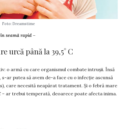
Foto: Dreamstime
 în seamă rapid –
re urcă până la 39,5° C
tiv: o armă cu care organismul combate intrușii. Însă
t, s-ar putea să avem de-a face cu o infecție ascunsă
s), care necesită neapărat trata­ment. Și o febră mare
 C – ar trebui temperată, deoarece poate afecta inima.