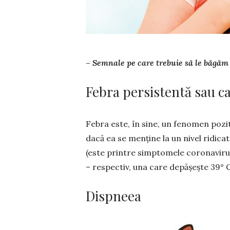
– Semnale pe care trebuie să le băgăm
Febra persistentă sau ca
Febra este, în sine, un fenomen pozi
dacă ea se menține la un nivel ridica
(este printre simp­tomele coronaviru
– respectiv, una care depă­șește 39°
Dispneea