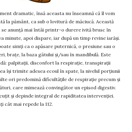
niment dra­matic, însă aceasta nu înseamnă că îl vom
 la pă­mânt, ca sub o lovitură de măciucă. A­ceastă
ii se anunță mai întâi printr-o durere ivită brusc în
eva minute, apoi dispare, iar după un timp revine iarăși.
oate simți ca o apăsare puternică, o pre­siune sau o
ri, brațe, la baza gâtului și/sau în man­dibulă. Este
ă: palpitații, disconfort la respirație, trans­pira­ții
a își tri­mite adesea ecoul în spate, la nivelul porțiunii
lte ori pre­domină dificultățile de respirație precum și
sături, care mi­mea­ză convingător un episod digestiv.
cuțit și depinde inte­gral de rapiditatea intervenției.
ți cât mai repede la 112.