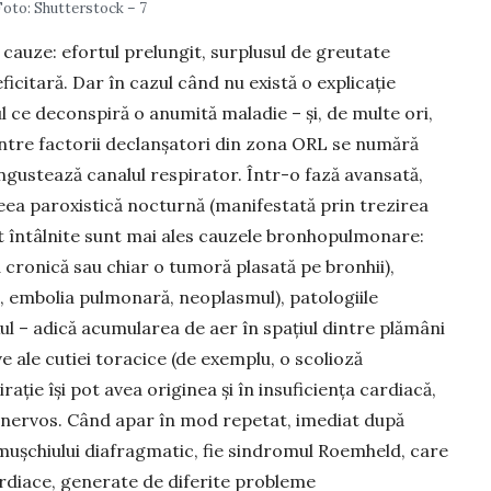
Foto: Shutterstock – 7
cauze: efortul prelungit, surplusul de greutate
icitară. Dar în cazul când nu există o explicație
ce de­conspiră o anumită mala­die – și, de multe ori,
rintre factorii declanșatori din zona ORL se numără
 îngustează canalul respirator. Într-o fază avan­sată,
ea paroxistică nocturnă (manifestată prin trezirea
nt întâlnite sunt mai ales cauzele bronhopulmonare:
a cronică sau chiar o tumoră plasată pe bronhii),
embolia pulmonară, neo­plasmul), patologiile
l – adică acumularea de aer în spa­țiul dintre plămâni
ve ale cutiei toracice (de exemplu, o sco­lioză
irație își pot avea originea și în insuficiența cardiacă,
ui nervos. Când apar în mod repetat, imediat după
mușchiului dia­fragmatic, fie sindromul Roemheld, care
rdiace, generate de diferite probleme