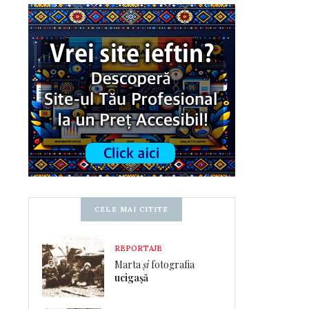
CELE MAI CITITE
REPORTAJE
Marta
și
fotografia
ucigașă