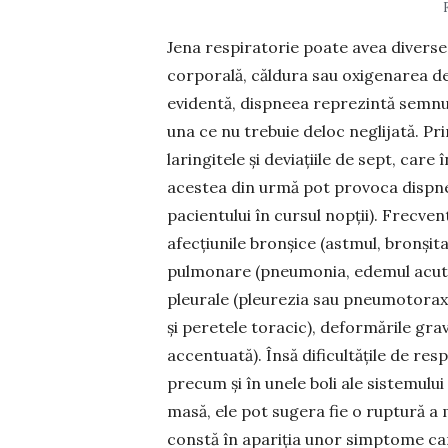
Jena respiratorie poate avea diverse 
corporală, căldura sau oxigenarea def
evidentă, dispneea reprezintă semnul 
una ce nu trebuie deloc neglijată. P
laringitele și deviațiile de sept, care
acestea din urmă pot provoca dispne
pacientului în cursul nopții). Frecve
afecțiunile bronșice (astmul, bronșit
pulmonare (pneumonia, edemul acut, 
pleurale (pleurezia sau pneumotoraxu
și peretele toracic), defor­mă­rile gra
accentuată). Însă dificultățile de resp
precum și în unele boli ale sistemul
masă, ele pot sugera fie o ruptură a 
constă în apariția unor simptome ca