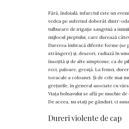
Fără, îndoială, infarctul este un eve
vedea pe suferind doborât dintr-odată
tulburare de irigație sang­vină a inim
mijlo­cul piep­tului, care durează cât
Durerea îmbracă diferite forme (se p
strângere) și, deseori, radiază în ume
însoțită și de alte simptome, ca de pild
reci, paloare, greață. La femei, durere
toracale a coloanei. Și de cele mai mu
gre­țurile, în general asociate cu văr
Viața bol­navului se află pe muchie de 
De aceea, nu stați pe gânduri, ci suna
Dureri violente de cap