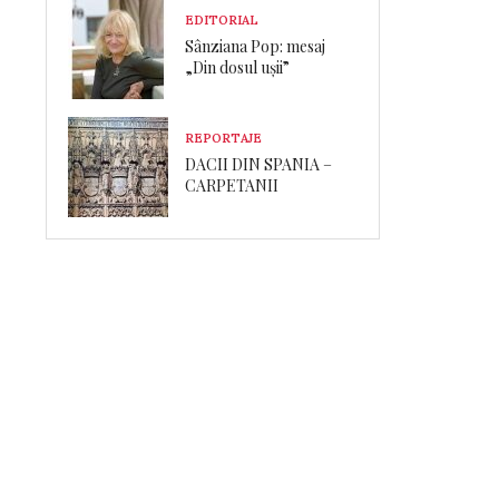
EDITORIAL
Sânziana Pop: mesaj
„Din dosul ușii”
REPORTAJE
DACII DIN SPANIA –
CARPETANII