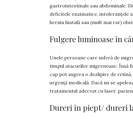
gastrointestinale sau abdo­minale. Di
deficitele enzimatice, intoleranțele a
hernia hiatală sau (mult mai rar) obstr
Fulgere luminoase în câ
Unele persoane care suferă de migre
timpul ata­curilor migrenoase. Însă 
cap pot sugera o dezlipire de retină, 
urgență medicală. Dacă nu se apeleaz
tratamentul adecvat cu laser, pacien
Dureri în piept/ dureri 