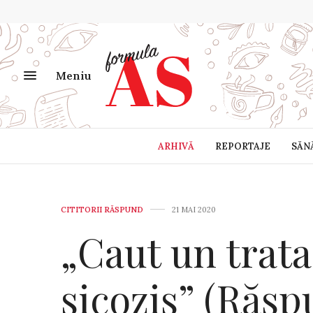
Meniu
ARHIVĂ
REPORTAJE
SĂN
CITITORII RĂSPUND
21 MAI 2020
„Caut un trat
sicozis” (Răs