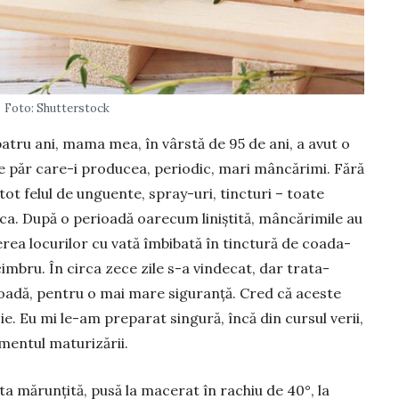
Foto: Shutterstock
 patru ani, mama mea, în vârstă de 95 de ani, a avut o
r de păr care-i produ­cea, periodic, mari mâncărimi. Fără
 tot felul de unguente, spray-uri, tincturi – toate
eca. După o perioadă oarecum liniș­tită, mâncărimile au
rea locurilor cu vată îmbibată în tinctură de coada-
cimbru. În circa zece zile s-a vindecat, dar trata­
ioadă, pentru o mai mare siguranță. Cred că aceste
ie. Eu mi le-am pre­parat singură, încă din cursul verii,
mentul maturizării.
ta mărun­țită, pusă la macerat în rachiu de 40°, la