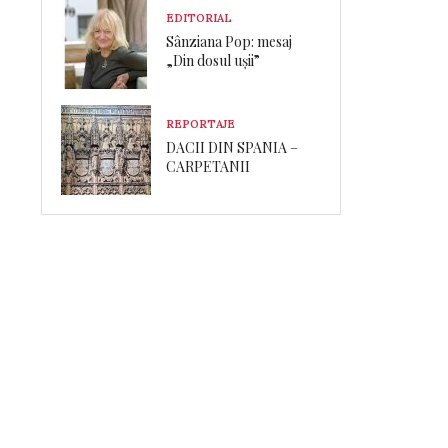
EDITORIAL
Sânziana Pop: mesaj
„Din dosul ușii”
REPORTAJE
DACII DIN SPANIA –
CARPETANII