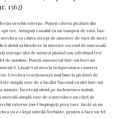
r. 1362)
fecția ure­chii ex­terne. Puneți câteva pică­turi din
în opt ore. Astupați ca­nalul cu un tampon de vată. Îna­
ijă urechea cu câțiva stropi de amestec de oțet de mere
ică uleiul să blocheze în interior ex­ce­sul de umezeală
­teți extra­ge ulei de usturoi pisând sau zdro­bind trei
ulei de măsline. Puneți ames­tecul într-un bor­can
utura­ți-l. Lăsați-l să stea la tempe­ra­tura camerei
tifon. Urechea reacțio­nează mai bine la pi­că­turi de
i­tate simplă este de a încălzi flaconul cu ulei într-un
 mi­nute. Încercați uleiul pe încheie­tura mâinii,
tă metodă simplă este de a intro­duce un cățel de
rechii externe (nu-l împingeți prea tare, încât să nu
rechea cu o cârpă umedă fierbinte, pentru a face un fel