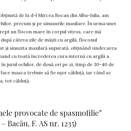
 obținută de la d-l Mircea Bocan din Alba-Iulia, am
chi­lor, precum și pe sinusurile maxilare. În urma unei
 drept un flocon mare în corpul vitros, care mă
upă câ­teva zile de măști cu argilă, flo­conul
 și sinuzita maxilară supurată, obținând vinde­carea
omand cu toată încrederea cura internă cu argilă a
în jurul ochilor, de două ori pe zi, timp de 30-40 de
 face masca trebuie să fie ușor călduță, iar când se
, tot călduță.
ele provocate de spasmofilie”
 Bacău, F. AS nr. 1235)