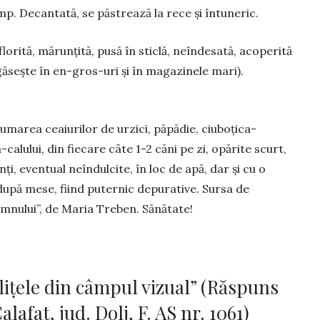
timp. Decantată, se păstrează la rece și întuneric.
florită, mărunțită, pusă în sticlă, neîndesată, acoperită
 găsește în en-gros-uri și în magazinele mari).
umarea ceaiurilor de urzici, păpădie, ciuboțica-
calului, din fiecare câte 1-2 căni pe zi, opărite scurt,
nți, eventual neîn­dulcite, în loc de apă, dar și cu o
upă mese, fiind puternic depu­ra­tive. Sursa de
m­nului”, de Maria Tre­ben. Sănătate!
ţele din câmpul vizual” (Răspuns
afat, jud. Dolj, F. AS nr. 1061)