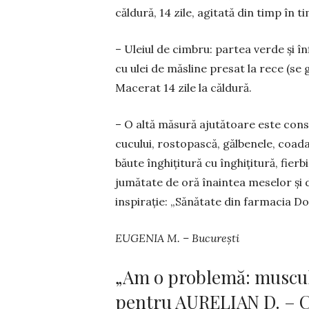
căldură, 14 zile, agitată din timp în 
– Uleiul de cimbru: partea verde și în
cu ulei de măsline presat la rece (se
Macerat 14 zile la căl­dură.
– O altă măsură ajutătoare este cons
cucului, rostopască, gălbenele, coada-
băute înghițitură cu înghițitură, fierbi
jumătate de oră înaintea meselor și d
inspirație: „Sănătate din farmacia Do
EUGENIA M. – București
„Am o problemă: musculi
pentru AURELIAN D. – Cal