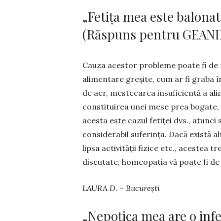
„Fetiţa mea este balonat
(Răspuns pentru GEANINA
Cauza acestor probleme poate fi de 
alimentare greșite, cum ar fi graba î
de aer, mestecarea insufi­cientă a ali
constituirea unei mese prea bogate,
acesta este cazul fetiței dvs., atunc
consi­derabil sufe­rința. Dacă există 
lipsa activității fizice etc., acestea t
discutate, homeopatia vă poate fi de
LAURA D. – București
„Nepoţica mea are o infe