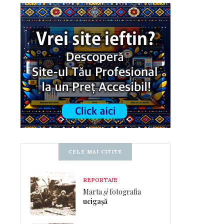
CELE MAI CITITE
REPORTAJE
Marta
și
fotografia
ucigașă