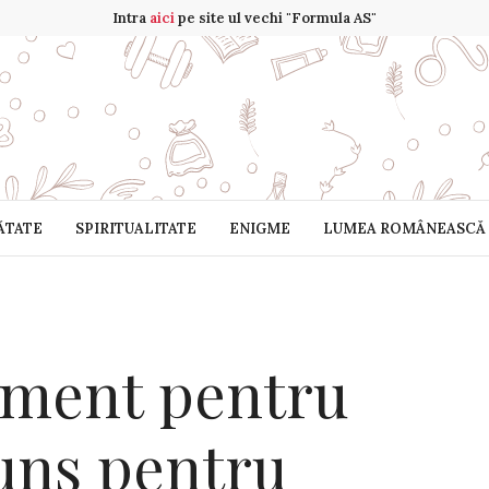
Intra
aici
pe site ul vechi "Formula AS"
ĂTATE
SPIRITUALITATE
ENIGME
LUMEA ROMÂNEASCĂ
ament pentru
puns pentru