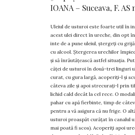
IOANA – Suceava, F. AS n
Uleiul de usturoi este foarte util în in
acest ulei direct în ure­che, din opt 
inte de a pune uleiul, ștergeți cu gr
cu alcool. Șter­gerea urechilor împied
și să înrăută­țească astfel situația. Pu
căței de usturoi în două-trei linguri 
curat, cu gura largă, acoperiți-l și sc
câteva zile și apoi stre­cu­rați-l prin 
lichid cald decât la cel rece. O moda­l
pahar cu apă fierbinte, timp de câteva
pentru a vă asigura că nu fri­ge. O al
usturoi proaspăt curățat în canalul u
mai poată fi scos). Aco­pe­riți apoi u