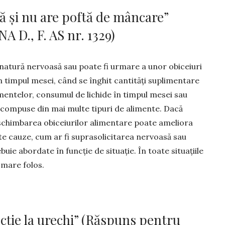
ă şi nu are poftă de mâncare”
 D., F. AS nr. 1329)
natură nervoasă sau poate fi urmare a unor obiceiuri
n timpul mesei, când se înghit cantități supli­mentare
men­telor, consumul de lichide în tim­pul mesei sau
 compuse din mai multe tipuri de alimente. Dacă
i schimbarea obiceiurilor alimentare poate ameliora
alte cauze, cum ar fi suprasolicitarea nervoasă sau
rebuie abor­date în funcție de situație. În toate situațiile
 mare folos.
cţie la urechi” (Răspuns pentru