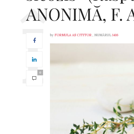
ANONIMĂ, F. AS
by
FORMULA AS CITITOR
, NUMĂRUL
1416
0