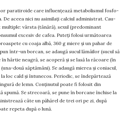
elor paratiroide care influențează metabolis­mul fosfo-
. De aceea nici nu asimilați calciul admi­nistrat. Cau­
t multiple: vârsta (tânără), sexul (predominant
 consumul excesiv de cafea. Puteți folosi următoarea
 proaspete cu coaja albă, 360 g miere și un pahar de
 pun într-un borcan, se adau­gă sucul lămâilor (sucul să
 în hârtie neagră, se acoperă și se lasă la răcoare (în
 (una-două săptă­mâni). Se adaugă mierea și coniacul,
a loc cald și întunecos. Periodic, se înde­păr­tează
gură de lemn. Con­­ținutul poate fi folosit din
 spumă. Se stre­coară, se pune în borcane închise la
inistrează câte un păhărel de trei ori pe zi, după
oate repeta după o lună.