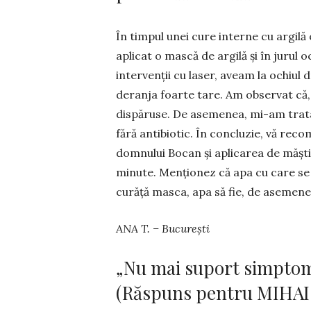
În timpul unei cure interne cu argilă
aplicat o mască de argilă și în jurul o
inter­venții cu laser, aveam la ochiul
deranja foarte tare. Am observat că, d
dispăruse. De asemenea, mi-am tratat
fără antibiotic. În concluzie, vă rec
domnului Bocan și aplicarea de măști 
mi­nute. Men­țio­nez că apa cu care se
curăță masca, apa să fie, de asemenea
ANA T. – București
„Nu mai suport simptom
(Răspuns pentru MIHAI –