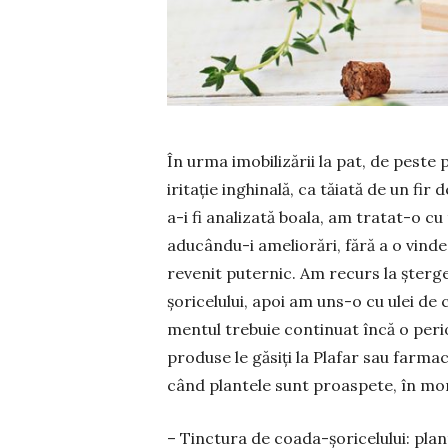
În urma imobilizării la pat, de peste
iritație inghinală, ca tăiată de un fi
a-i fi anali­zată boala, am tratat-o cu
aducându-i ame­liorări, fără a o vind
revenit puternic. Am recurs la șterge
șoricelului, apoi am uns-o cu ulei de 
mentul trebuie continuat încă o per
pro­duse le găsiți la Plafar sau farmac
când plan­tele sunt proas­pete, în mo
– Tinctura de coada-șori­celului: plan