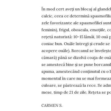
În mod cert aveți un blocaj al glan­d
calcic, ceea ce deter­mină spasmofilia
zele favorizante ale spasmofiliei sun
feminin), frigul, oboseala, emoțiile,
rețetă naturistă: 10-15 lămâi, 10 ouă
coniac bun. Ouăle întregi și crude se
acopere ouăle). Borcanul se înve­lește
cămară) până se dizolvă coaja de ouă
se amestecă bine și se pune borcanul l
spuma, amestecând conținu­tul cu o lin
momentul în care nu se mai formează
culoare, se păstrea­ză la rece. Se adm
mese, timp de 21 de zile. Rețeta se p
CARMEN S.