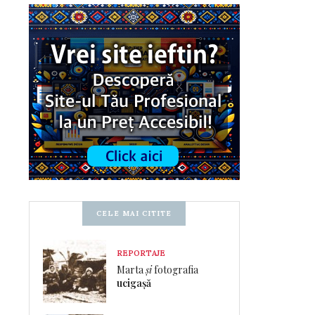
CELE MAI CITITE
REPORTAJE
Marta
și
fotografia
ucigașă