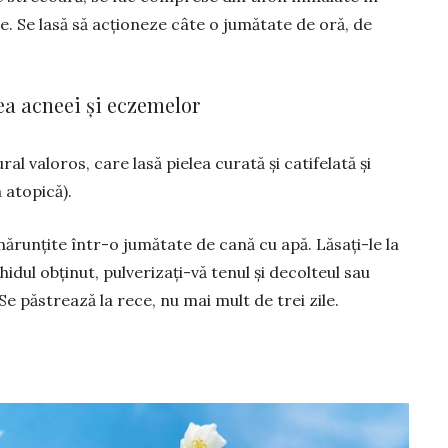
te. Se lasă să acționeze câte o jumătate de oră, de
ea acneei și eczemelor
al valoros, care lasă pielea curată și catifelată și
 atopică).
mărunțite într-o jumătate de cană cu apă. Lăsați-le la
idul obținut, pulve­rizați-vă tenul și decolteul sau
e păstrează la rece, nu mai mult de trei zile.