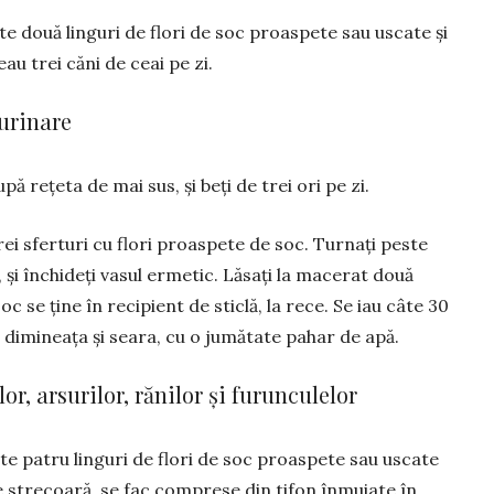
te două linguri de flori de soc proaspete sau uscate și
eau trei căni de ceai pe zi.
 urinare
pă rețeta de mai sus, și beți de trei ori pe zi.
rei sferturi cu flori proas­pete de soc. Turnați peste
, și închideți vasul ermetic. Lăsați la macerat două
oc se ține în recipient de sticlă, la rece. Se iau câte 30
i, dimineața și seara, cu o jumătate pahar de apă.
r, arsurilor, rănilor și furunculelor
te patru linguri de flori de soc proaspete sau uscate
e se strecoară, se fac comprese din tifon înmuiate în