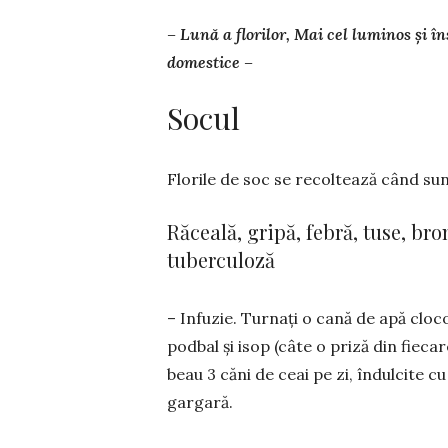
– Lună a florilor, Mai cel luminos și î
domestice –
Socul
Florile de soc se recoltează când sunt 
Răceală, gripă, febră, tuse, br
tuberculoză
– Infuzie. Turnați o cană de apă cloco
podbal și isop (câte o priză din fiecar
beau 3 căni de ceai pe zi, îndulcite cu
gargară.