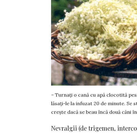
– Turnați o cană cu apă clocotită pes
lăsa­ți-le la infuzat 20 de minute. Se
crește dacă se beau încă două căni în 
Nevralgii (de trigemen, intercos