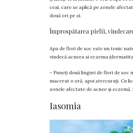
ceai, care se aplică pe zonele afecta
două ori pe zi.
Împrospătarea pielii, vindecar
Apa de flori de soc este un tonic natur
vindecă acneea si eczema (dermatita
– Puneți două linguri de flori de soc 
macerat o oră, apoi strecurați. Cu lich
zonele afectate de acnee și eczemă. S
Iasomia