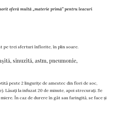
nsorit oferă multă „materie primă” pentru leacuri
pe trei sfer­turi înflorite, în plin soare.
onșită, sinuzită, astm, pneumonie,
tită peste 2 lingurițe de amestec din flori de soc,
e). Lăsați la infuzat 20 de minute, apoi strecurați. Se
 miere. În caz de durere în gât sau faringită, se face și