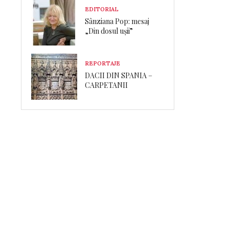
EDITORIAL
Sânziana Pop: mesaj
„Din dosul ușii”
REPORTAJE
DACII DIN SPANIA –
CARPETANII