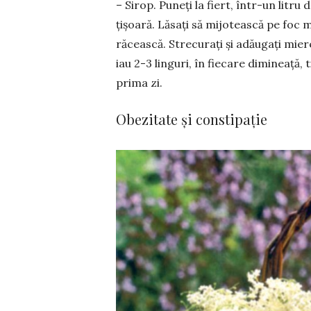
– Sirop. Puneți la fiert, în­tr-un litr
țișoară. Lăsați să mijotească pe foc mi
ră­cească. Strecurați și adăugați mie
iau 2-3 linguri, în fiecare dimineață, t
prima zi.
Obezitate și constipație