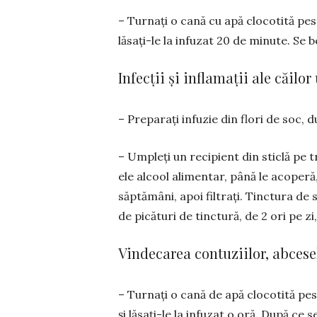
– Turnați o cană cu apă clocotită pes
lăsa­ți-le la infuzat 20 de minute. Se b
Infecții și inflamații ale căilor
– Preparați infuzie din flori de soc, du
– Umpleți un recipient din sticlă pe t
ele al­cool alimentar, până le acoperă
săptămâni, apoi fil­trați. Tinctura de s
de picături de tinctură, de 2 ori pe z
Vindecarea contuziilor, abceselo
– Turnați o cană de apă clocotită pes
și lă­sați-le la infuzat o oră. După c