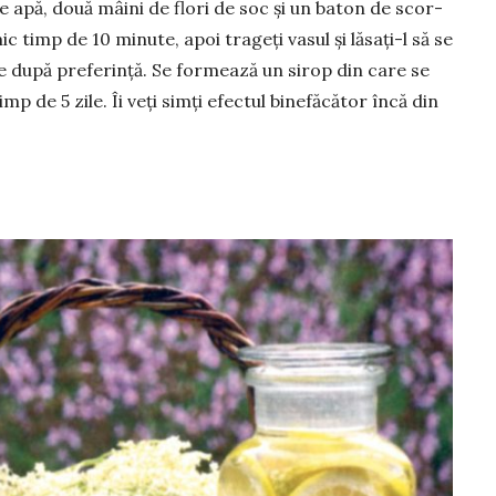
u de apă, două mâini de flori de soc și un baton de scor­
c timp de 10 minute, apoi trageți vasul și lăsați-l să se
­re după preferință. Se formează un sirop din care se
imp de 5 zile. Îi veți simți efec­tul binefăcător încă din