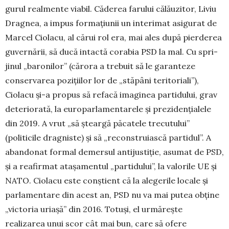
gurul realmente viabil. Căderea farului călăuzitor, Liviu
Dragnea, a impus formațiunii un interimat asigurat de
Marcel Ciolacu, al cărui rol era, mai ales după pierderea
guvernării, să ducă intactă corabia PSD la mal. Cu spri­
jinul „baronilor” (că­rora a trebuit să le garanteze
conser­varea pozițiilor lor de „stăpâni teritoriali”),
Ciolacu și-a propus să refacă imagi­nea partidului, grav
deteriorată, la europarlamentarele și prezidențialele
din 2019. A vrut „să șteargă păcatele trecutului”
(politicile dragniste) și să „reconstruiască par­tidul”. A
abandonat formal demersul antijustiție, asumat de PSD,
și a reafirmat atașamentul „partidului”, la valorile UE și
NATO. Ciolacu este con­știent că la alegerile locale și
parlamentare din acest an, PSD nu va mai putea obține
„victoria uriașă” din 2016. Totuși, el urmărește
realizarea unui scor cât mai bun, care să ofere