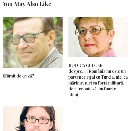
You May Also Like
RODICA CULCER
despre… „România nu este un
Sfârșit de criză?
partener egal cu Turcia, nici ca
mărime, nici ca forță militară,
deci trebuie să fim foarte
atenți”