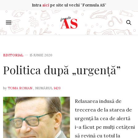
Intra
aici
pe site ul vechi "Formula AS"
EDITORIAL
15 IUNIE 2020
Politica după „urgență”
by
TOMA ROMAN
, NUMĂRUL
1420
Relaxarea indusă de
trecerea de la starea de
urgență la cea de alertă
i-a făcut pe mulți cetățeni
să revină cu totul la