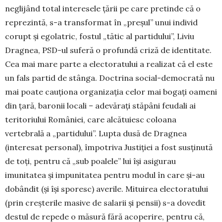
neglijând to­tal interesele țării pe care pretinde că o
reprezintă, s-a trans­format în „preșul” unui individ
corupt și egolatric, fostul „tătic al partidului”, Liviu
Dragnea, PSD-ul suferă o profundă criză de identitate.
Cea mai mare parte a elec­toratului a realizat că el este
un fals partid de stânga. Doctrina social-democrată nu
mai poate cauționa orga­nizația celor mai bogați oameni
din țară, baronii locali – adevărați stăpâni feudali ai
teritoriului României, care alcătuiesc coloana
vertebrală a „partidului”. Lupta dusă de Dragnea
(interesat personal), împotriva Justiției a fost susținută
de toți, pentru că „sub poalele” lui își asigurau
imunitatea și impunitatea pentru modul în care și-au
dobândit (și își sporesc) averile. Mituirea electoratului
(prin creșterile masive de salarii și pensii) s-a dovedit
destul de repede o măsură fără acoperire, pentru că,