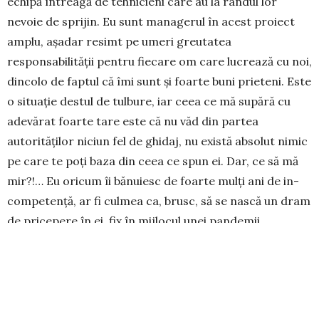
echipă întreagă de tehnicieni care au la rândul lor
nevoie de sprijin. Eu sunt managerul în acest proiect
amplu, aşadar resimt pe umeri greutatea
responsabilităţii pentru fie­care om care lucrează cu noi,
din­colo de faptul că îmi sunt şi foarte buni prieteni. Este
o situaţie destul de tulbure, iar ceea ce mă supără cu
adevărat foarte tare este că nu văd din partea
autorităţilor niciun fel de ghidaj, nu există ab­solut nimic
pe care te poţi baza din ceea ce spun ei. Dar, ce să mă
mir?!… Eu oricum îi bănuiesc de foarte mulţi ani de in­
competenţă, ar fi culmea ca, brusc, să se nască un dram
de pricepere în ei, fix în mijlocul unei pandemii
mondiale. Avem parte, din păcate, de aceiaşi
incompetenţi din ultimii zeci de ani, nici măcar nu sunt
alţii.
– Sărăcim financiar, asta este ade­vărat, dar poate că ne