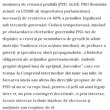
moțiunea de cenzură posibilă (PSD, ALDE, PRO România
având, cu UDMR-ul, majo­ritatea parlamentară
necesară) de creș­terea cu 40% a pensiilor, legalizată
sub trecutele guver­nări. Ciolacu tem­po­rizează, mi­zând
pe obstacularea efor­turilor guvernului PNL-ist de
depășire a crizei și pe acu­mularea de greșeli în ad­mi­
nistrație; Vasilescu vrea acțiune imediată, de pre­luare a
pu­terii, și specularea, dură pro­pagandistic, a limi­telor
obli­gatorii ale acțiunilor guver­na­mentale. Ambele
grupări depind însă de sprijinul „baronilor”, care vor
tranșa, la Congresul intermediar din iunie sau iulie, în
fa­voarea une­ia sau alteia din direcțiile propuse de ele.
PSD-ul nu se va rupe însă, pentru că șefii săi sunt legați
între ei, nu prin con­vingeri doctrinale, ci prin interese.
Aceste interese tre­buie înțelese de electorat și
susținute sau respinse de el.