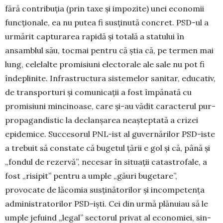
fără contribuția (prin taxe și impozite) unei economii
func­ționale, ea nu putea fi susținută concret. PSD-ul a
urmărit capturarea rapidă și totală a statului în
ansamblul său, tocmai pentru că știa că, pe termen mai
lung, celelalte promisiuni electorale ale sale nu pot fi
îndeplinite. Infra­structura sistemelor sanitar, educativ,
de transporturi și comunicații a fost împănată cu
promisiuni mincinoase, care și-au vădit caracterul pur-
propagandistic la declanșa­rea neașteptată a crizei
epidemice. Succesorul PNL-ist al guvernărilor PSD-iste
a trebuit să constate că bugetul țării e gol și că, până și
„fondul de rezervă”, necesar în situații catastrofale, a
fost „risipit” pentru a umple „găuri buge­tare”,
provocate de lăcomia susținătorilor și incompetența
administratorilor PSD-iști. Cei din urmă plănuiau să le
umple jefuind „legal” sectorul privat al economiei, sin­