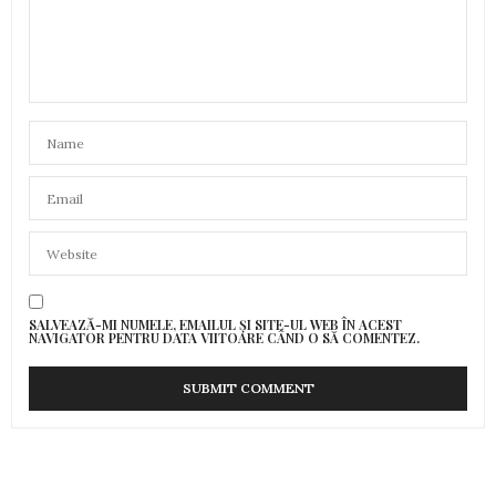
SALVEAZĂ-MI NUMELE, EMAILUL ȘI SITE-UL WEB ÎN ACEST
NAVIGATOR PENTRU DATA VIITOARE CÂND O SĂ COMENTEZ.