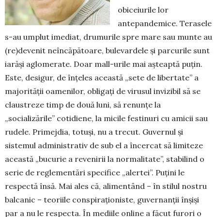
obiceiurile lor
antepandemice. Terasele
s-au umplut ime­­diat, drumurile spre mare sau munte au
(re)devenit neîn­căpătoare, bulevardele și parcurile sunt
iarăși aglo­me­rate. Doar mall-urile mai așteaptă puțin.
Este, desigur, de înțeles această „sete de libertate” a
majorității oame­ni­lor, obligați de virusul invizibil să se
claustreze timp de două luni, să renunțe la
„socializările” cotidiene, la micile fes­tinuri cu amicii sau
rudele. Primejdia, totuși, nu a tre­cut. Guvernul și
sistemul administrativ de sub el a încer­cat să limiteze
această „bucurie a revenirii la normalitate”, stabilind o
serie de reglementări specifice „alertei”. Puțini le
respectă însă. Mai ales că, alimentând – în stilul nostru
balcanic – teoriile conspiraționiste, guvernanții înșiși
par a nu le respecta. În mediile online a făcut furori o