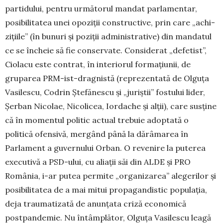
partidului, pentru următorul mandat parlamentar,
posibilitatea unei opoziții constructive, prin care „achi­
zițiile” (în bunuri și poziții administrative) din man­datul
ce se încheie să fie con­servate. Considerat „defetist”,
Ciolacu este contrat, în in­te­riorul formațiunii, de
gruparea PRM-ist-dragnistă (re­pre­zentată de Olguța
Vasilescu, Codrin Ștefănescu și „ju­riștii” fostului lider,
Șerban Ni­colae, Nicolicea, Iordache și alții), care susține
că în mo­mentul politic actual trebuie adoptată o
politică ofen­sivă, mergând până la dărâmarea în
Parlament a guver­nului Orban. O revenire la puterea
executivă a PSD-ului, cu aliații săi din ALDE și PRO
România, i-ar putea per­mite „organizarea” alegerilor și
posibilitatea de a mai mi­tui propagandistic populația,
deja traumatizată de anunțata criză economică
postpandemie. Nu întâmplător, Olguța Vasilescu leagă