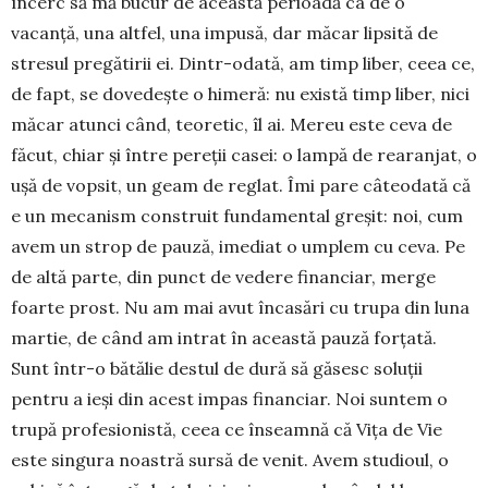
încerc să mă bucur de această perioadă ca de o
vacanţă, una altfel, una impusă, dar măcar lipsită de
stresul pregătirii ei. Dintr-odată, am timp liber, ceea ce,
de fapt, se dovedeşte o himeră: nu există timp liber, nici
măcar atunci când, teoretic, îl ai. Mereu este ceva de
făcut, chiar şi între pereţii casei: o lampă de rearanjat, o
uşă de vopsit, un geam de reglat. Îmi pare câteodată că
e un mecanism construit fundamental gre­şit: noi, cum
avem un strop de pau­ză, imediat o umplem cu ceva. Pe
de altă parte, din punct de vedere finan­ciar, merge
foarte prost. Nu am mai avut încasări cu trupa din luna
martie, de când am intrat în această pauză forţată.
Sunt într-o bătălie destul de dură să găsesc soluţii
pentru a ieşi din acest impas financiar. Noi suntem o
trupă profesionistă, ceea ce înseamnă că Viţa de Vie
este singura noastră sursă de venit. Avem studioul, o