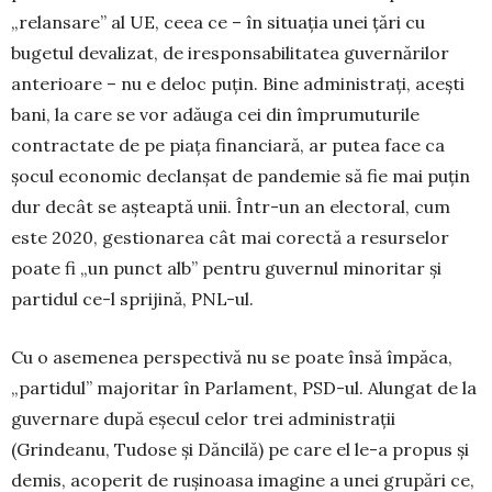
„relansare” al UE, ceea ce – în situația unei țări cu
bugetul devalizat, de iresponsabilitatea guvernărilor
anterioare – nu e deloc puțin. Bine administrați, acești
bani, la care se vor adăuga cei din împrumuturile
contractate de pe piața financiară, ar putea face ca
șocul economic declanșat de pandemie să fie mai puțin
dur decât se așteaptă unii. În­tr-un an electoral, cum
este 2020, gestionarea cât mai co­rec­tă a resurselor
poate fi „un punct alb” pentru guver­nul minoritar și
partidul ce-l sprijină, PNL-ul.
Cu o asemenea perspectivă nu se poate însă împăca,
„partidul” majoritar în Parlament, PSD-ul. Alungat de la
guvernare după eșecul celor trei administrații
(Grindeanu, Tudose și Dăncilă) pe care el le-a propus și
demis, aco­perit de rușinoasa imagine a unei grupări ce,