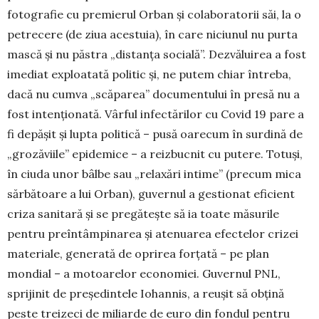
foto­gra­fie cu premierul Orban și colaboratorii săi, la o
petre­cere (de ziua acestuia), în care niciunul nu purta
mască și nu păstra „distanța socială”. Dezvăluirea a fost
imediat exploatată politic și, ne putem chiar întreba,
dacă nu cum­va „scăparea” documentului în presă nu a
fost inten­țio­nată. Vârful infectărilor cu Covid 19 pare a
fi depășit și lupta politică – pusă oarecum în surdină de
„grozăviile” epi­demice – a reizbucnit cu putere. Totuși,
în ciuda unor bâlbe sau „relaxări intime” (precum mica
sărbătoare a lui Orban), guvernul a gestionat eficient
criza sanitară și se pregătește să ia toate măsurile
pentru preîntâmpinarea și atenuarea efectelor crizei
materiale, generată de oprirea forțată – pe plan
mondial – a motoarelor economiei. Gu­vernul PNL,
sprijinit de președintele Iohannis, a reușit să obțină
peste treizeci de miliarde de euro din fondul pentru