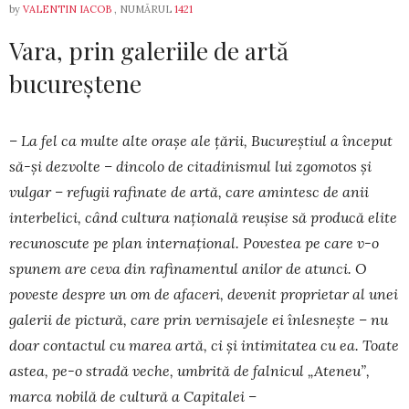
by
VALENTIN IACOB
, NUMĂRUL
1421
Vara, prin galeriile de artă
bucureștene
– La fel ca multe alte orașe ale țării, Bucureștiul a început
să-și dez­­volte – dincolo de citadinismul lui zgomotos și
vul­gar – refugii ra­finate de artă, care amintesc de anii
interbelici, când cultura na­țională reușise să producă elite
recunoscute pe plan internațional. Povestea pe care v-o
spunem are ceva din rafinamentul anilor de atunci. O
poveste despre un om de afaceri, devenit proprietar al unei
galerii de pictură, care prin vernisajele ei înlesnește – nu
doar contactul cu marea artă, ci și intimitatea cu ea. Toate
astea, pe-o stradă veche, umbrită de falnicul „Ateneu”,
marca nobilă de cultură a Capitalei –