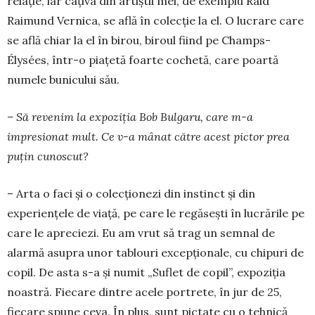
relaţie, iar câţiva din artiştii mei, de exemplu Raid
Raimund Vernica, se află în colecţie la el. O lucrare care
se află chiar la el în birou, biroul fiind pe Champs-
Élysées, într-o piaţetă foarte cochetă, care poartă
numele bunicului său.
– Să revenim la expoziția Bob Bulgaru, care m-a
impresionat mult. Ce v-a mânat către acest pictor prea
puțin cunoscut?
– Arta o faci și o colecționezi din instinct și din
experiențele de viață, pe care le regăsești în lucră­rile pe
care le apreciezi. Eu am vrut să trag un sem­­nal de
alarmă asupra unor tablouri excepțio­nale, cu chipuri de
copil. De asta s-a și numit „Su­flet de copil”, expoziția
noastră. Fiecare dintre ace­­le portrete, în jur de 25,
fiecare spune ceva. În plus, sunt pictate cu o tehnică