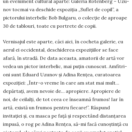
un eve­niment cultural aparte: Galeria Rotenberg – Uzu­
nov tocmai va deschide expoziția „Suflet de copil”, a
pictorului interbelic Bob Bulgaru, o co­lec­ție de aproape
30 de tablouri, toate cu por­trete de copii.
Vernisajul este aparte, căci aici, în cocheta galerie, cu
aerul ei occidental, deschiderea ex­pozițiilor se face
afară, în stradă. De data aceasta, amatorii de artă vor
vedea un pictor interbelic, mai puțin cunoscut. Amfi­tri­
oni sunt Eduard Uzu­nov și Adina Rențea, curatoarea
expo­ziției: „Într-o vreme în care am stat mai mult…
depărtaţi, avem nevoie de… apropiere. Apropiere de
noi, de ceilalţi, de tot ceea ce înseamnă frumos! Iar în
artă, există un fru­mos pentru fiecare!”. Răspund
invitației și, cu masca pe față și respec­tând distanțarea
impusă, o rog pe Adina Rențea, să-mi facă cunoștință cu