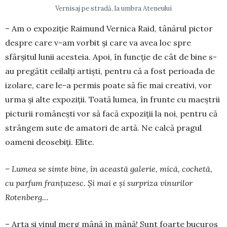
Vernisaj pe stradă, la umbra Ateneului
– Am o expoziție Raimund Vernica Raid, tânărul pictor
despre care v-am vorbit și care va avea loc spre
sfârșitul lunii acesteia. Apoi, în func­ție de cât de bine s-
au pregătit ceilalți artiști, pentru că a fost perioada de
izolare, care le-a permis poate să fie mai creativi, vor
urma și alte expoziții. Toată lumea, în frunte cu maeștrii
picturii românești vor să facă ex­poziții la noi, pentru că
strângem sute de ama­tori de artă. Ne calcă pragul
oameni deo­sebiți. Elite.
– Lumea se simte bine, în această ga­lerie, mică, co­che­tă,
cu parfum franțu­zesc. Și mai e și sur­priza vi­nu­ri­lor
Rotenberg…
– Arta și vinul merg mâ­nă în mână! Sunt foarte bucu­ros