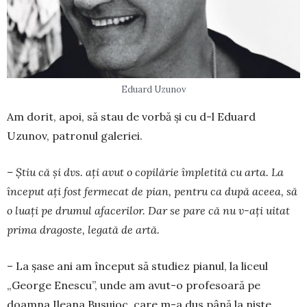
Eduard Uzunov
Am dorit, apoi, să stau de vorbă și cu d-l Eduard
Uzunov, patronul galeriei.
– Ştiu că și dvs. ați avut o copilărie împletită cu arta. La
început ați fost fer­mecat de pian, pentru ca după aceea, să
o luați pe drumul afacerilor. Dar se pare că nu v-aţi uitat
prima dragoste, legată de artă.
– La şase ani am început să studiez pianul, la liceul
„George Enescu”, unde am avut-o profesoară pe
doamna Ileana Busu­ioc, care m-a dus până la nişte