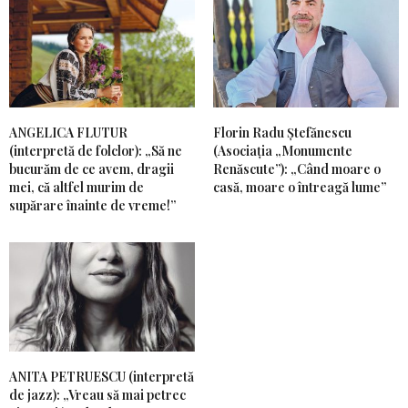
ANGELICA FLUTUR
Florin Radu Ștefănescu
(interpretă de folclor): „Să ne
(Asociația „Monumente
bucurăm de ce avem, dragii
Renăscute”): „Când moare o
mei, că altfel murim de
casă, moare o întreagă lume”
supărare înainte de vreme!”
ANITA PETRUESCU (interpretă
de jazz): „Vreau să mai petrec