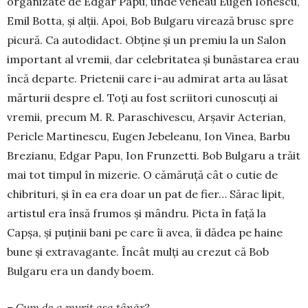
organizate de Edgar Papu, unde veneau Eu­gen Ionescu,
Emil Botta, şi alții. Apoi, Bob Bul­garu virează brusc spre
picură. Ca auto­didact. Obține și un premiu la un Salon
important al vremii, dar celebritatea și bunăstarea erau
încă departe. Prietenii care i-au admirat arta au lăsat
mărturii despre el. Toți au fost scriitori cunoscuți ai
vremii, precum M. R. Paras­chi­vescu, Arșavir Ac­terian,
Pericle Martinescu, Eugen Jebeleanu, Ion Vinea, Barbu
Brezianu, Edgar Papu, Ion Frun­zetti. Bob Bulgaru a trăit
mai tot timpul în mizerie. O cămăruță cât o cutie de
chibrituri, și în ea era doar un pat de fier… Sărac lipit,
artistul era însă frumos și mândru. Picta în față la
Capșa, și puținii bani pe care îi avea, îi dădea pe haine
bune și extra­va­gan­te. Încât mulți au crezut că Bob
Bulgaru era un dandy boem.
– Cum de a murit așa tânăr?