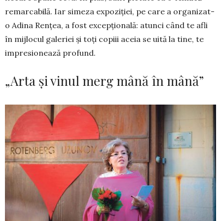
remarcabilă. Iar si­meza expoziției, pe care a organizat-
o Adina Ren­țea, a fost excepțională: atunci când te afli
în mij­lo­cul galeriei și toți copiii aceia se uită la tine, te
impresionează profund.
„Arta și vinul merg mână în mână”