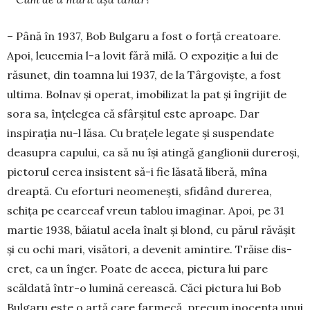
– Până în 1937, Bob Bulgaru a fost o forță crea­toare.
Apoi, leucemia l-a lovit fără milă. O ex­poziție a lui de
răsunet, din toamna lui 1937, de la Târ­govişte, a fost
ultima. Bolnav și operat, imo­bi­lizat la pat și îngrijit de
sora sa, înțelegea că sfâr­şi­tul este aproape. Dar
inspiraţia nu-l lăsa. Cu bra­țele legate şi suspendate
deasupra capului, ca să nu își atingă ganglionii dureroşi,
pictorul cerea insis­tent să-i fie lăsată liberă, mîna
dreaptă. Cu eforturi neomenești, sfidând durerea,
schiţa pe cearceaf vreun tablou imaginar. Apoi, pe 31
martie 1938, băiatul acela înalt și blond, cu părul răvăşit
și cu ochi mari, visători, a devenit amintire. Trăise dis­
cret, ca un înger. Poate de aceea, pictura lui pare
scăldată într-o lumină cerească. Căci pictura lui Bob
Bulgaru este o artă care farmecă, precum ino­cenţa unui