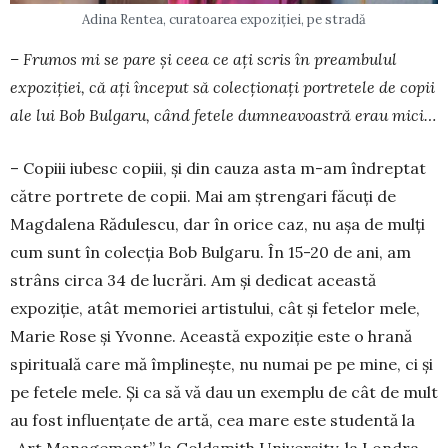
Adina Rentea, curatoarea expoziției, pe stradă
– Frumos mi se pare și ceea ce ați scris în preambulul
expoziției, că ați început să colec­ționați portretele de copii
ale lui Bob Bulgaru, când fetele dumneavoastră erau mici…
– Copiii iubesc copiii, și din cauza asta m-am în­dreptat
către portrete de copii. Mai am ștrengari făcuți de
Magdalena Rădulescu, dar în orice caz, nu așa de mulți
cum sunt în colecția Bob Bulgaru. În 15-20 de ani, am
strâns circa 34 de lucrări. Am și dedicat această
expoziție, atât memoriei artistu­lui, cât și fetelor mele,
Marie Rose și Yvonne. A­ceastă expoziție este o hrană
spirituală care mă îm­­plinește, nu numai pe pe mine, ci și
pe fetele me­le. Și ca să vă dau un exemplu de cât de mult
au fost influențate de artă, cea mare este studentă la