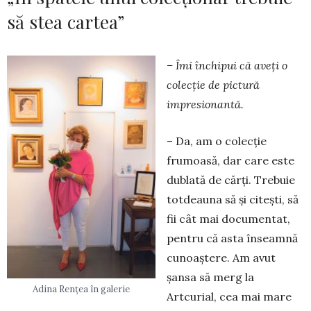
să stea cartea”
– Îmi închipui că aveţi o
colecţie de pictură
impresionantă.
– Da, am o colecţie
frumoasă, dar care este
dublată de cărți. Trebuie
totdeauna să şi citeşti, să
fii cât mai documentat,
pentru că asta înseamnă
cunoaştere. Am avut
şansa să merg la
Adina Renţea în galerie
Artcurial, cea mai mare