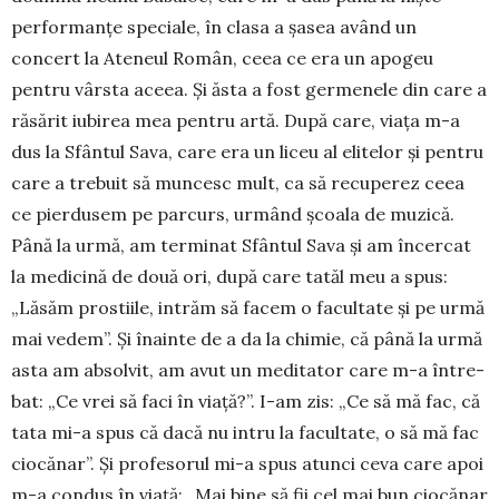
performanţe speciale, în clasa a şasea având un
concert la Ateneul Român, ceea ce era un apogeu
pentru vârsta aceea. Și ăsta a fost germenele din care a
răsărit iubirea mea pentru artă. După care, viaţa m-a
dus la Sfântul Sava, care era un li­ceu al elitelor şi pentru
care a trebuit să mun­cesc mult, ca să recuperez ceea
ce pier­dusem pe parcurs, urmând şcoala de muzică.
Până la urmă, am terminat Sfântul Sava şi am în­cer­cat
la medicină de două ori, după care tatăl meu a spus:
„Lăsăm prostiile, intrăm să fa­cem o facultate şi pe urmă
mai vedem”. Și înainte de a da la chimie, că până la urmă
asta am absolvit, am avut un meditator care m-a în­tre­
bat: „Ce vrei să faci în viaţă?”. I-am zis: „Ce să mă fac, că
tata mi-a spus că dacă nu intru la facul­tate, o să mă fac
ciocănar”. Şi profesorul mi-a spus atunci ceva care apoi
m-a condus în viaţă: „Mai bine să fii cel mai bun ciocănar