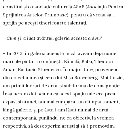
constitui și o asociație cul­turală ASAF (Aso­ciația Pentru
Sprijinirea Artelor Fru­moase), pentru că vreau să-i
sprijin pe acești tineri foarte talentați.
– Cum și-a luat avântul, galeria aceasta a dvs.?
– În 2013, în galeria aceasta mică, aveam deja nume
mari ale picturii românești: Băn­cilă, Baba, Theodor
Aman, Eustaciu Stoe­nescu. În majoritate, proveneau
din colecția mea și cea a lui Mișa Ro­tenberg. Mai târziu,
am primit lucrări de artă, și sub formă de consig­nație.
Însă ne-am dat seama că acest spațiu mic era prea
expus, și atunci, am mai cumpărat un alt apartament,
lângă galerie, și pe ăsta l-am lăsat numai de artă
contemporană, pu­nân­du-ne ca obiectiv, la vremea
respectivă, să descoperim artiști și să-i promovăm.