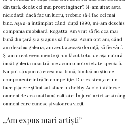
din ţară, decât cel mai prost inginer”. N-am uitat asta
ni­ciodată: dacă fac un lucru, trebuie să-l fac cel mai
bine. Aşa s-a întâmplat când, după 1990, mi-am des­chis
com­pania imobiliară, Regatta. Am vrut să fie cea mai
bună din țară şi a și ajuns să fie așa. Acum opt ani, când
am deschis galeria, am avut aceeași dorință, să fie vârf.
Și am creat eve­nimente şi am făcut totul de aşa natură,
încât galeria noas­tră are acum o notorietate specială.
Nu pot să spun că e cea mai bună, fiindcă nu ştiu ce
componente intră în competiție. Dar existența ei îmi
face plăcere şi îmi satisface un hobby. Acolo întâlnesc
oameni de cea mai bună calitate. În jurul artei se strâng
oameni care cunosc și valoarea vieţii.
„Am expus mari artiști”