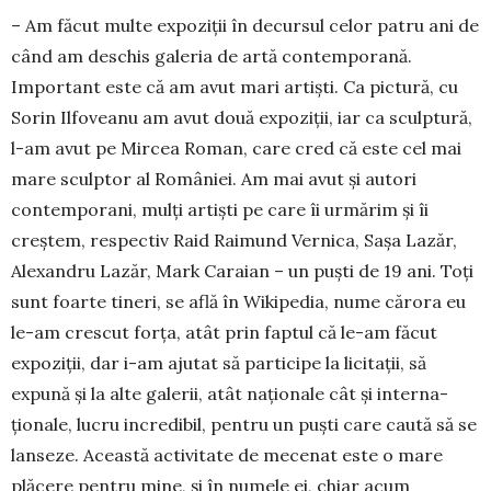
– Am făcut multe expoziţii în decursul celor patru ani de
când am deschis galeria de artă con­tem­­porană.
Important este că am avut mari artişti. Ca pictură, cu
Sorin Ilfoveanu am avut două expo­ziţii, iar ca sculptură,
l-am avut pe Mircea Roman, care cred că este cel mai
mare sculptor al Ro­mâniei. Am mai avut şi autori
contemporani, mulți artişti pe care îi urmărim și îi
creştem, res­pectiv Raid Raimund Vernica, Sașa Lazăr,
Ale­xan­dru La­zăr, Mark Ca­raian – un puști de 19 ani. Toți
sunt foarte tineri, se află în Wikipedia, nume că­rora eu
le-am crescut forța, atât prin faptul că le-am făcut
expoziții, dar i-am ajutat să participe la licitații, să
expună și la alte galerii, atât naționale cât și inter­na­
ționale, lucru incredibil, pentru un puști care ca­ută să se
lanseze. Această activitate de mecenat es­te o mare
plăcere pentru mine, și în nu­mele ei, chiar acum