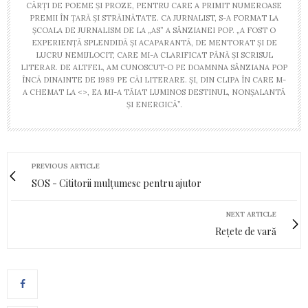
CĂRȚI DE POEME ȘI PROZE, PENTRU CARE A PRIMIT NUMEROASE
PREMII ÎN ȚARĂ ȘI STRĂINĂTATE. CA JURNALIST, S-A FORMAT LA
ȘCOALA DE JURNALISM DE LA „AS” A SÂNZIANEI POP. „A FOST O
EXPERIENȚĂ SPLENDIDĂ ȘI ACAPARANTĂ, DE MENTORAT ȘI DE
LUCRU NEMIJLOCIT, CARE MI-A CLARIFICAT PÂNĂ ȘI SCRISUL
LITERAR. DE ALTFEL, AM CUNOSCUT-O PE DOAMNNA SÂNZIANA POP
ÎNCĂ DINAINTE DE 1989 PE CĂI LITERARE. ȘI, DIN CLIPA ÎN CARE M-
A CHEMAT LA <>, EA MI-A TĂIAT LUMINOS DESTINUL, NONȘALANTĂ
ȘI ENERGICĂ”.
PREVIOUS ARTICLE
SOS - Cititorii mulțumesc pentru ajutor
NEXT ARTICLE
Rețete de vară