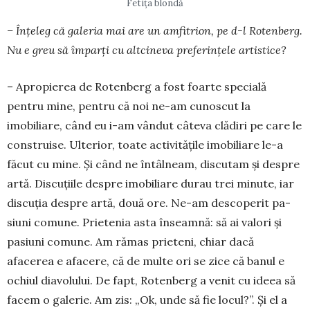
Fetița blondă
– Înțeleg că galeria mai are un amfitrion, pe d-l Roten­berg.
Nu e greu să îm­parți cu altcineva pre­ferințele artistice?
– Apropierea de Rotenberg a fost foarte spe­cială
pentru mine, pentru că noi ne-am cunoscut la
imobiliare, când eu i-am vândut câteva clă­diri pe care le
construise. Ulterior, toate acti­vită­țile imobiliare le-a
făcut cu mine. Și când ne întâlneam, discutam și despre
artă. Discu­ții­le despre imobiliare durau trei minute, iar
dis­cuția despre artă, două ore. Ne-am desco­perit pa­
siuni comune. Prietenia asta înseam­nă: să ai valori și
pasiuni comune. Am rămas prie­teni, chiar dacă
afacerea e afacere, că de mul­te ori se zice că banul e
ochiul diavolului. De fapt, Rotenberg a venit cu ideea să
facem o galerie. Am zis: „Ok, unde să fie locul?”. Şi el a