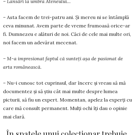
– Lansări la umbra Ate­neului…
– Asta facem de trei-patru ani. Și mereu ni se întâmplă
ceva minunat. Avem parte de vreme fru­moa­să orice-ar
fi. Dumnezeu e alături de noi. Căci de cele mai multe ori,
noi facem un adevărat me­cenat.
– M-a impresionat faptul că sunteți așa de pasionat de
arta românească.
– Nu-i cunosc tot cuprinsul, dar încerc şi vreau să mă
docu­mentez şi să ştiu cât mai multe despre lumea
picturii, să fiu un expert. Momentan, apelez la experţi cu
care mă consult permanent. Mulţi ochi îţi dau o opinie
mai clară.
„În spatele unui colecționar trebuie