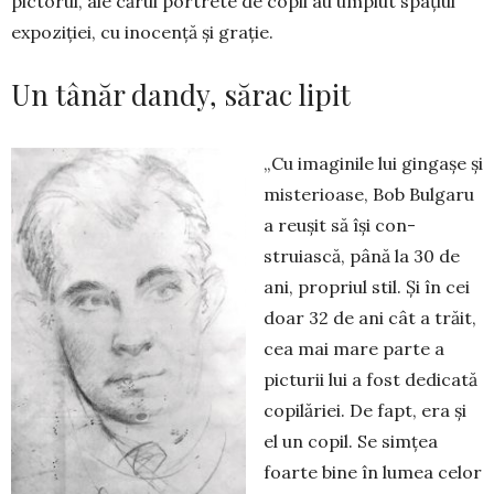
pictorul, ale cărui portrete de copii au umplut spațiul
expoziției, cu inocență și grație.
Un tânăr dandy, sărac lipit
„Cu imaginile lui gingaşe şi
miste­rioase, Bob Bulgaru
a reuşit să îşi con­
struiască, până la 30 de
ani, propriul stil. Și în cei
doar 32 de ani cât a trăit,
cea mai mare parte a
picturii lui a fost dedicată
copilăriei. De fapt, era și
el un copil. Se simţea
foarte bine în lumea celor