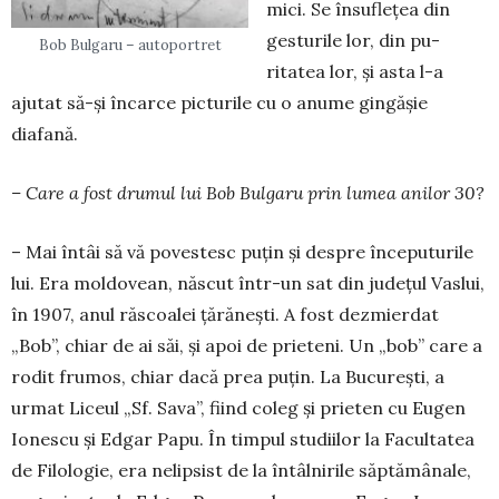
mici. Se însuflețea din
gesturile lor, din pu­
Bob Bulgaru – autoportret
ritatea lor, și asta l-a
ajutat să-și încarce pic­turile cu o anume gingășie
diafană.
– Care a fost drumul lui Bob Bulgaru prin lumea anilor 30?
– Mai întâi să vă povestesc puțin și despre în­ceputurile
lui. Era moldovean, născut într-un sat din județul Vaslui,
în 1907, anul răscoalei ţărăneşti. A fost dez­mier­dat
„Bob”, chiar de ai săi, şi apoi de pri­eteni. Un „bob” care a
rodit frumos, chiar dacă prea puțin. La București, a
urmat Liceul „Sf. Sa­va”, fiind coleg și prieten cu Eugen
Ionescu şi Ed­­gar Papu. În timpul studiilor la Facultatea
de Filo­logie, era nelipsist de la întâlnirile săptă­mâ­nale,