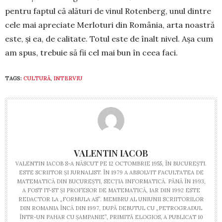
pentru faptul că alături de vinul Ro­ten­berg, unul dintre
cele mai apre­ciate Merloturi din Ro­mânia, arta noastră
este, și ea, de calitate. To­tul este de înalt nivel. Așa cum
am spus, trebuie să fii cel mai bun în ceea faci.
TAGS:
CULTURĂ
,
INTERVIU
VALENTIN IACOB
VALENTIN IACOB S-A NĂSCUT PE 12 OCTOMBRIE 1955, ÎN BUCUREŞTI.
ESTE SCRIITOR ŞI JURNALIST. ÎN 1979 A ABSOLVIT FACULTATEA DE
MATEMATICĂ DIN BUCUREŞTI, SECŢIA INFORMATICĂ. PÂNĂ ÎN 1993,
A FOST IT-ST ŞI PROFESOR DE MATEMATICĂ, IAR DIN 1992 ESTE
REDACTOR LA „FORMULA AS”. MEMBRU AL UNIUNII SCRIITORILOR
DIN ROMANIA ÎNCĂ DIN 1997, DUPĂ DEBUTUL CU „PETROGRADUL
ÎNTR-UN PAHAR CU ȘAMPANIE”, PRIMITĂ ELOGIOS, A PUBLICAT 10