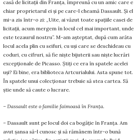
casă de licitaţii din Franţa, împreună cu un amic care e
chiar proprietarul ei şi pe care-l cheamă Dassault. Și el
mi-a zis într-o zi: „Uite, ai văzut toate spaţiile casei de
lici­taţii, acum mergem în locul cel mai impor­tant, unde
este tezau­rul nos­tru”. M-am aşteptat, după cum arăta
locul acela plin cu seifuri, cu uși care se deschideau cu
co­duri, cu cifruri, să fie nişte bijuterii sau nişte lu­crări
excepţio­nale de Picasso. Ştiţi ce era în spa­tele ace­lei
uşi? Ei bine, era biblioteca Artcuria­lu­lui. Asta spune tot.
În spatele unui colecţio­nar tre­buie să stea cartea. Să
ştie unde să caute o lucrare.
– Dassault este o familie faimoasă în Franța.
– Dassault sunt pe locul doi ca bogă­ţie în Franţa. Am
avut şansa să-l cunosc şi să rămânem într-o bună