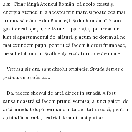
zis: „Chiar lângă Ateneul Român, că aco­lo există şi
energia Ate­neului, a acestei minu­nate şi poate cea mai
frumoasă clă­dire din Bucureşti şi din Ro­mânia”. Şi am
găsit acest spaţiu, de 15 metri pătraţi, şi pe urmă am
luat şi aparta­men­tul de-alături, şi acum ne dorim să ne
mai extin­dem puţin, pen­tru că facem lucruri frumoa­se,
pe sufletul omului, și afluența vizitato­rilor este mare.
– Vernisajele dvs. sunt ab­solut originale. Strada de­vi­ne o
prelungire a ga­le­riei…
– Da, facem showul de artă direct în stradă. A fost
şansa noastră să facem pri­mul vernisaj al unei galerii de
artă, imediat după pe­rioada asta de stat în casă, pen­tru
că fiind în stradă, restricţiile sunt mai puţine.