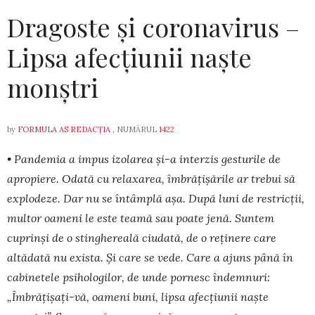
Dragoste și coronavirus –
Lipsa afecțiunii naște
monștri
by
FORMULA AS REDACȚIA
, NUMĂRUL
1422
• Pandemia a impus izolarea și-a interzis gesturile de
apropiere. Odată cu relaxarea, îm­bră­țișările ar trebui să
explodeze. Dar nu se întâmplă așa. Du­pă luni de restricții,
multor oameni le este teamă sau poate jenă. Sun­tem
cuprinși de o stinghereală ciudată, de o reținere care
altădată nu exista. Și care se vede. Care a ajuns până în
ca­bi­netele psihologilor, de unde por­nesc îndemnuri:
„Îmbrățișați-vă, oa­meni buni, lipsa afecțiunii naște