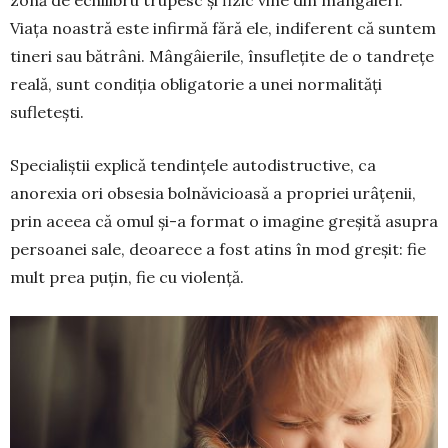
zonă de echilibru tru­pesc și fizic vine din mân­gâ­ieri.
Viața noastră este infirmă fără ele, indiferent că suntem
tineri sau bătrâni. Mângâierile, însuflețite de o tandrețe
reală, sunt condiția obligatorie a unei normalități
sufletești.
Spe­cialiștii explică tendin­țele auto­dis­tructive, ca
anorexia ori obsesia bolnă­vi­cioasă a pro­priei urâțenii,
prin aceea că omul și-a format o imagine greșită asu­pra
persoanei sale, deoarece a fost atins în mod greșit: fie
mult prea puțin, fie cu vio­len­ță.