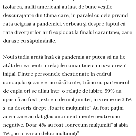
izolarea, mulți americani au luat de bune veștile
descurajante din China care, în paralel cu cele privind
rata ucigașă a pandemiei, vorbeau și despre faptul că
rata di­vorțurilor ar fi explodat la finalul caranti­nei, care
durase cu săptămânile.
Noul studiu arată însă că pandemia ar putea să nu fie
atât de rea pentru relațiile romantice cum s-a crezut
inițial. Dintre persoanele ches­tionate în cadrul
sondajului și care erau că­sătorite, trăiau cu partenerul
de cuplu ori se aflau în­tr-o relație de iubire, 59% au
spus că au fost „ex­trem de mulțumite”, în vreme ce 33%
s-au descris drept „foarte mulțumite”. Au fost puțini
aceia care au dat glas unor sentimente neutre sau
negative. Doar 4% au fost „oarecum mulțumiți” și abia
1% „nu prea sau deloc mulțumiți”.