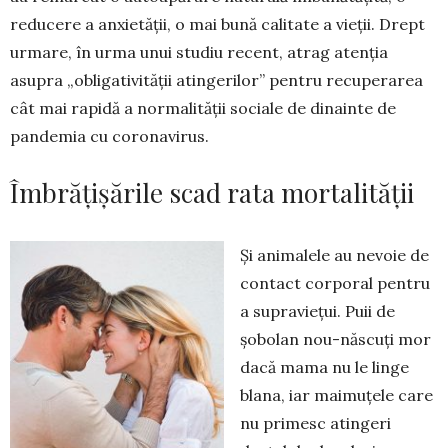
reducere a anxietății, o mai bună calitate a vieții. Drept
ur­mare, în urma unui studiu recent, atrag atenția
asupra „obligativității atingerilor” pentru recupe­rarea
cât mai rapidă a normalității sociale de dinainte de
pandemia cu coronavirus.
Îmbrățișările scad rata mortalității
Și animalele au nevoie de
contact corporal pentru
a supra­viețui. Puii de
șobolan nou-năs­cuți mor
dacă mama nu le linge
blana, iar maimuțele care
nu pri­mesc atingeri