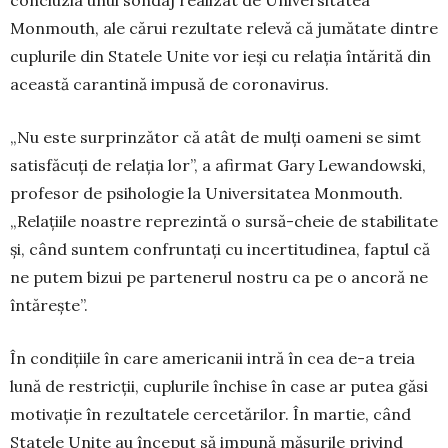
Monmouth, ale cărui rezultate re­levă că jumătate dintre
cuplurile din Statele Unite vor ieși cu relația întărită din
această caran­tină impusă de coronavirus.
„Nu este surprinzător că atât de mulți oameni se simt
satisfăcuți de relația lor”, a afirmat Gary Lewandowski,
profesor de psihologie la Uni­versitatea Monmouth.
„Relațiile noastre reprezintă o sursă-cheie de stabilitate
și, când suntem confruntați cu incertitudinea, faptul că
ne putem bizui pe partenerul nostru ca pe o ancoră ne
întărește”.
În condițiile în care americanii intră în cea de-a treia
lună de restricții, cuplurile închise în case ar putea găsi
motivație în rezultatele cercetărilor. În martie, când
Sta­tele Unite au început să impună mă­surile privind