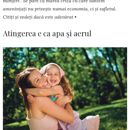
monștri”. Se pare că marea criză cu care suntem
amenințați nu pri­vește numai economia, ci și sufle­tul.
Citiți și vedeți dacă este adevărat •
Atingerea e ca apa și aerul