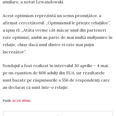
similare, a notat Le­wan­dowski.
Acest optimism reprezintă un semn promițător, a
afirmat cercetătorul. „Op­ti­mismul le priește relațiilor”,
a spus el. „Atâta vreme cât măcar unul din par­teneri
este optimist, ambii au parte de mai multă mulțumire în
relație, chiar dacă unul dintre ei este mai puțin
încrezător”.
Sondajul a fost realizat în intervalul 30 aprilie – 4 mai,
pe un eșantion de 808 adulți din SUA, iar rezultatele
sunt bazate pe răspunsurile a 556 de respondenți care
au declarat că sunt într-o relație.
TAGS:
AS DE INIMĂ