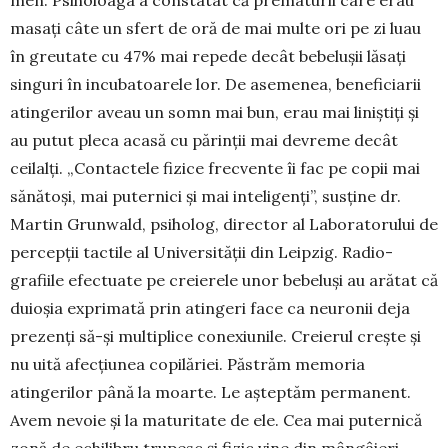
men. Psiholoaga a constatat că prematurii care erau
masați câte un sfert de oră de mai multe ori pe zi luau
în greutate cu 47% mai repede decât bebelușii lăsați
singuri în incubatoarele lor. De asemenea, beneficiarii
atingerilor aveau un somn mai bun, erau mai liniștiți și
au putut pleca acasă cu părinții mai devreme decât
ceilalți. „Contactele fizice frecvente îi fac pe copii mai
sănătoși, mai puternici și mai inteligenți”, susține dr.
Martin Grunwald, psiholog, director al Laboratorului de
percepții tactile al Universității din Leipzig. Ra­dio­
grafiile efectuate pe creierele unor bebeluși au arătat că
duioșia exprimată prin atingeri face ca neuronii deja
prezenți să-și multiplice conexiunile. Creierul creș­te și
nu uită afecțiunea copilăriei. Păstrăm memoria
atingerilor până la moarte. Le așteptăm permanent.
Avem nevoie și la maturitate de ele. Cea mai pu­ternică