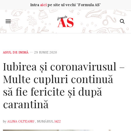
Intra
aici
pe site ul vechi "Formula AS"
ASUL DE INIMĂ
29 IUNIE 2020
Iubirea și coronavirusul –
Multe cupluri continuă
să fie fericite și după
carantină
by
ALINA OLTEANU
, NUMĂRUL
1422