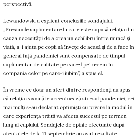
perspectivă.
Lewandowski a explicat concluziile son­da­ju­lui.
„Presiunile suplimentare la care este supusă relația din
cauza necesității de a crea un echilibru între muncă și
viață, a-i ajuta pe copii să învețe de acasă și de a face în
general față pandemiei sunt compensate de timpul
suplimentar de calitate pe care-l petrecem în
compania celor pe care-i iubim”, a spus el.
În vreme ce doar un sfert dintre respondenți au spus
că relația casnică le accentuează stresul pan­de­miei, cei
mai mulți s-au declarat optimiști cu privire la modul în
care experiența trăită va afecta succesul pe termen
lung al cu­plului. Sondajele de opinie efectuate după
atentatele de la 11 septembrie au avut re­zultate