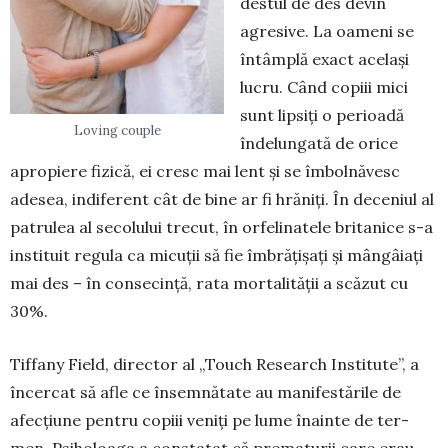
destul de des devin
agresive. La oameni se
întâmplă exact același
lucru. Când copiii mici
sunt lipsiți o perioadă
Loving couple
îndelungată de orice
apropiere fizică, ei cresc mai lent și se îm­bolnăvesc
adesea, indiferent cât de bine ar fi hrăniți. În de­ceniul al
patrulea al secolului trecut, în orfelinatele britanice s-a
instituit regula ca micuții să fie îmbră­țișați și mângâiați
mai des – în consecință, rata mortalității a scăzut cu
30%.
Tiffany Field, director al „Touch Research Ins­titute”, a
încercat să afle ce însemnătate au ma­ni­fes­tările de
afecțiune pentru copiii veniți pe lume înainte de ter­