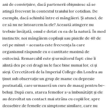
ani de conviețuire, dacă partenerii obiș­nuiesc să se
atingă frecvent în contextul tra­iului lor cotidian. De
exem­plu, dacă schimbă între ei mân­gâieri. Și atunci, de
ce să nu ne întoarcem la ele? Această atingere nu
trebuie învățată, omul e dotat cu ea de la natură. În mod
instinctiv, noi mângâiem copilașii sau pisicile de 40 de
ori pe mi­nut – aceasta este frecvența la care
organismul răs­punde cu o can­ti­tate maximă de
oxitocină. Re­mar­cabil este și ur­mă­torul fapt: cine îi
alintă des pe cei dragi nu le face bine nu­mai lor, ci și
sieși. Cer­ce­tătorii de la Imperial College din Londra au
ținut sub observație un grup de mame cu depresie
post­na­­tală, care urmaseră un curs de masaj pentru be­
beluși. După curs, starea femeilor s-a îmbunătățit și ele
au dezvoltat un contact mai strâns cu copiii lor, spre
deosebire de femeile cu simp­tome simi­lare, care nu