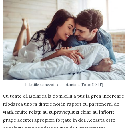
Relațiile au nevoie de optimism (Foto: 123RF)
Cu toate că izolarea la domiciliu a pus la grea încercare
răbdarea unora dintre noi în raport cu partenerul de
viață, multe relații au supraviețuit și chiar au înflorit
grație acestei apropieri forțate în doi. Aceasta este
concluzia unui sondaj realizat de Universitatea