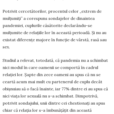
Potrivit cercetătorilor, procentul celor „extrem de
mulțumiți” a corespuns sondajelor de dinaintea
pandemiei, cuplurile căsătorite declarându-se
mulțumite de relațiile lor în această perioadă. Și nu au
existat diferențe majore în funcție de vârstă, rasă sau
sex.
Studiul a relevat, totodată, că pandemia nu a schimbat
nici modul în care oamenii se comportă în cadrul
relației lor. Șapte din zece oameni au spus că nu se
ceartă acum mai mult cu partenerul de cuplu decât
obișnuiau să o facă înainte, iar 77% dintre ei au spus că
nici viața lor sexuală nu s-a schimbat. Dimpotrivă,
potrivit sondajului, unii dintre cei chestionați au spus
chiar că relația lor s-a îmbunățățit din această