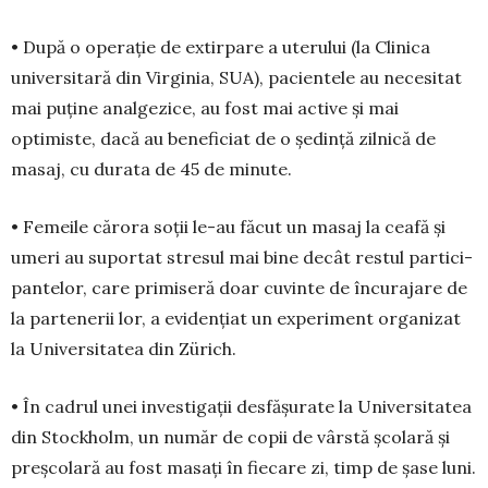
• După o operație de extirpare a uterului (la Cli­nica
universitară din Vir­gi­nia, SUA), pacien­te­le au necesitat
mai puține anal­ge­zice, au fost mai active și mai
optimiste, dacă au beneficiat de o ședință zilnică de
masaj, cu durata de 45 de minu­te.
• Femeile cărora soții le-au făcut un masaj la ceafă și
umeri au suportat stresul mai bine decât restul partici­
pan­telor, care primiseră doar cuvinte de încu­rajare de
la partenerii lor, a evi­den­țiat un ex­pe­riment organizat
la Univer­sitatea din Zürich.
• În cadrul unei investigații desfășurate la Uni­versitatea
din Stockholm, un număr de copii de vârstă școlară și
preșcolară au fost masați în fiecare zi, timp de șase luni.