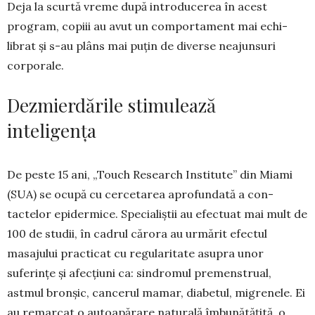
Deja la scurtă vreme după in­tro­du­cerea în acest
program, copiii au avut un com­por­tament mai echi­
librat și s-au plâns mai puțin de di­verse neajun­suri
corporale.
Dezmierdările stimulează
inteligența
De peste 15 ani, „Touch Research Institute” din Miami
(SUA) se ocupă cu cercetarea aprofun­dată a con­
tactelor epidermice. Specialiștii au efectuat mai mult de
100 de studii, în cadrul cărora au urmărit efec­­tul
masajului practicat cu regula­ritate asupra unor
suferințe și afecțiuni ca: sin­dromul pre­mens­tru­al,
astmul bronșic, cancerul mamar, diabetul, mi­gre­ne­le. Ei
au remarcat o autoapărare naturală îm­bu­nătățită, o