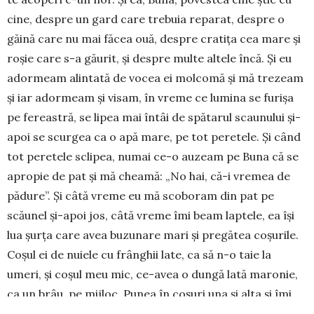
cine, des­pre un gard care trebuia reparat, despre o
găină care nu mai făcea ouă, despre cratița cea mare și
roșie care s-a găurit, și despre multe altele încă. Și eu
adormeam alintată de vocea ei molcomă și mă trezeam
și iar adormeam și vi­sam, în vreme ce lumina se furișa
pe fereastră, se lipea mai întâi de spătarul scaunului și-
apoi se scurgea ca o apă ma­re, pe tot peretele. Și când
tot peretele sclipea, numai ce-o auzeam pe Buna că se
apropie de pat și mă cheamă: „No hai, că-i vremea de
pădure”. Și câtă vreme eu mă sco­boram din pat pe
scăunel și-apoi jos, câtă vreme îmi beam laptele, ea își
lua șurța care avea buzunare mari și pregătea coșu­rile.
Coșul ei de nuiele cu frânghii late, ca să n-o taie la
umeri, și coșul meu mic, ce-avea o dun­gă lată ma­ronie,
ca un brâu, pe mijloc. Pu­nea în coșuri una și alta și îmi
spunea mereu a­ceeași poveste: că a­tunci când mergi în