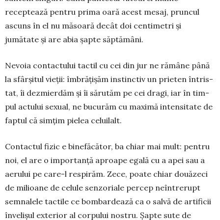
receptează pentru prima oară acest mesaj, pruncul
ascuns în el nu măsoară decât doi cen­ti­metri și
jumătate și are abia șapte săptămâni.
Nevoia contactului tactil cu cei din jur ne rămâne până
la sfârșitul vieții: îm­bră­țișăm instinctiv un pri­e­ten în­tris­
tat, îi dezmier­dăm și îi sărutăm pe cei dragi, iar în tim­
pul actului sexual, ne bucu­răm cu ma­ximă in­ten­sitate de
faptul că simțim pielea ce­luilalt.
Contactul fizic e bine­fă­că­tor, ba chiar mai mult: pentru
noi, el are o im­portanță aproape egală cu a apei sau a
aerului pe care-l res­pirăm. Zece, poate chiar do­uă­zeci
de mi­lioane de celule sen­zo­riale per­­cep neîntrerupt
semnalele tactile ce bom­bar­dează ca o salvă de ar­tificii
în­velișul ex­terior al cor­pului nostru. Șapte sute de