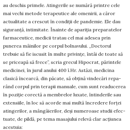
au deschis primele. Atingerile se numără printre cele
mai vechi metode tera­peu­tice ale omenirii, a căror
actualitate a crescut în condiții de pandemie. Ele dau
siguranță, intimitate. Înainte de apa­ri­ția preparatelor
far­ma­ceu­tice, me­dicii tratau cel mai adesea prin
punerea mâi­­nilor pe corpul bol­­na­vului. „Doc­torul
trebuie să fie iscusit în mul­te privințe, întâi de toate să
se pri­ceapă să fre­ce”, scria gre­cul Hi­pocrat, pă­rintele
me­di­ci­nei, în jurul anului 400 î.Hr. Astăzi, medicina
clasică încearcă, din păcate, să obțină vindecări repa­
rând corpul prin terapii manuale, cum sunt rea­du­cerea
în poziție co­rectă a mem­brelor lu­xa­te, întinde­rile sau
exten­sii­le, în loc să acor­de mai mul­tă încredere forței
atin­ge­rilor, a mângâierilor, deși nu­meroase studii efec­
tuate, de pildă, pe tema masa­ju­lui relevă clar acțiunea
acestuia: