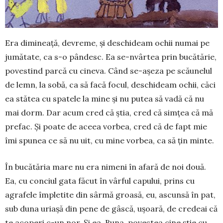
Era dimineață, devreme, și deschideam ochii numai pe
jumătate, ca s-o pândesc. Ea se-nvârtea prin bucătărie,
povestind parcă cu cineva. Când se-așeza pe scău­nelul
de lemn, la sobă, ca să facă focul, deschideam ochii, căci
ea stătea cu spatele la mine și nu putea să vadă că nu
mai dorm. Dar acum cred că știa, cred că sim­țea că mă
prefac. Și poate de aceea vorbea, cred că de fapt mie
îmi spunea ce să nu uit, cu mine vorbea, ca să țin minte.
În bucătăria mare nu era nimeni în afară de noi două.
Ea, cu conciul gata făcut în vârful ca­pului, prins cu
agrafele împletite din sârmă groa­să, eu, ascunsă în pat,
sub duna uriașă din pene de gâscă, ușoară, de credeai că
te aco­peri c-un nor. Și ea, Buna, povestea cine știe cu