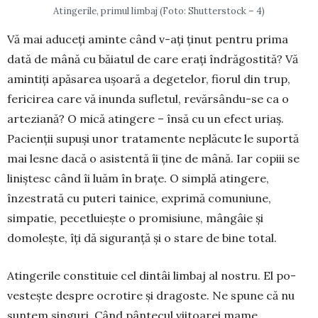
Atingerile, primul limbaj (Foto: Shutterstock – 4)
Vă mai aduceți aminte când v-ați ținut pentru prima
dată de mână cu băiatul de care erați în­drăgostită? Vă
amintiți apăsarea ușoară a dege­telor, fiorul din trup,
fericirea care vă inunda su­fletul, revărsându-se ca o
arteziană? O mică atin­gere – însă cu un efect uriaș.
Pacienții supuși unor tratamente neplăcute le suportă
mai lesne dacă o asis­tentă îi ține de mână. Iar copiii se
liniștesc când îi luăm în brațe. O sim­plă atingere,
înzestrată cu puteri tainice, exprimă co­mu­niune,
simpatie, pecetluiește o pro­mi­siune, mângâie și
domolește, îți dă siguranță și o stare de bine total.
Atingerile constituie cel dintâi limbaj al nostru. El po­
vestește despre ocrotire și dragoste. Ne spune că nu
sun­tem singuri. Când pântecul vii­toarei mame