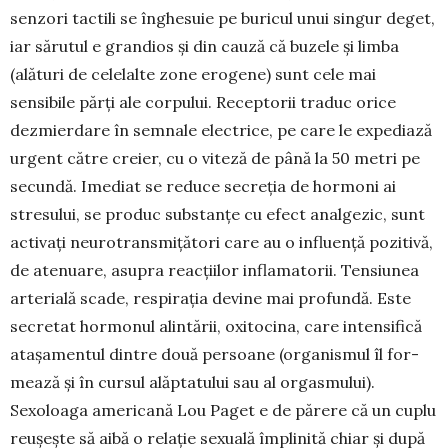
senzori tactili se înghesuie pe buri­cul unui singur deget,
iar sărutul e grandios și din ca­uză că buzele și limba
(alături de celelalte zone ero­gene) sunt cele mai
sensibile părți ale corpului. Re­ceptorii traduc orice
dezmier­dare în semnale electrice, pe care le expediază
urgent către creier, cu o viteză de până la 50 metri pe
secundă. Imediat se re­duce secreția de hormoni ai
stresului, se produc substanțe cu efect analgezic, sunt
activați neuro­trans­­mi­țători ca­re au o influență pozitivă,
de ate­nuare, asu­pra reac­țiilor in­flamatorii. Tensiunea
ar­terială scade, respirația de­vine mai profundă. Este
se­cretat hor­mo­nul alintării, oxitocina, care inten­sifică
ata­șamentul dintre două persoane (or­ganis­mul îl for­
mea­ză și în cursul alăp­ta­tului sau al orgasmului).
Sexoloaga ame­ri­cană Lou Paget e de părere că un cuplu
reușește să aibă o relație sexuală împlinită chiar și după