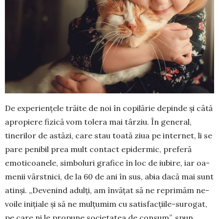
De experiențele trăite de noi în co­pi­lărie depinde și câtă
apropiere fizică vom tolera mai târziu. În general,
tinerilor de astăzi, care stau toată ziua pe internet, li se
pare penibil prea mult contact epi­der­mic, pre­feră
emoti­coa­ne­le, simboluri grafice în loc de iubire, iar oa­
me­nii vârstnici, de la 60 de ani în sus, abia dacă mai sunt
atinși. „De­ve­nind adulți, am învățat să ne repri­măm ne­
voile ini­ția­le și să ne mulțumim cu sa­tisfacțiile-surogat,
pe care ni le propune so­cie­tatea de consum”, spun