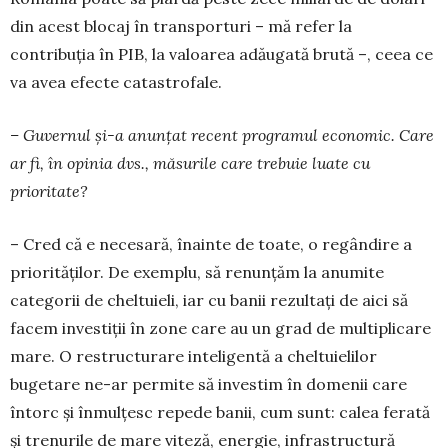
din acest blocaj în trans­porturi – mă refer la
contribuția în PIB, la valoarea adăugată brută –, ceea ce
va avea efecte ca­tastrofale.
– Guvernul și-a anunțat recent programul economic. Care
ar fi, în opinia dvs., măsurile care trebuie luate cu
prioritate?
– Cred că e necesară, înainte de toate, o re­gân­dire a
priorităților. De exemplu, să renunțăm la anumite
categorii de cheltuieli, iar cu banii rezultați de aici să
facem investiții în zone care au un grad de multiplicare
mare. O restructurare inteligentă a cheltuielilor
bugetare ne-ar permite să investim în domenii care
întorc și înmulțesc repede banii, cum sunt: calea ferată
și trenurile de mare viteză, energie, infrastructură