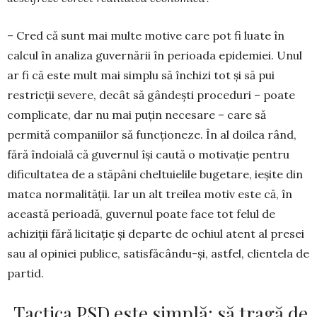
– Cred că sunt mai multe motive care pot fi luate în
calcul în analiza guvernării în perioada epidemiei. Unul
ar fi că este mult mai simplu să închizi tot și să pui
restricții severe, decât să gândești proceduri – poate
complicate, dar nu mai puțin necesare – care să
permită companiilor să funcționeze. În al doilea rând,
fără îndoială că guvernul își caută o motivație pentru
dificultatea de a stăpâni cheltuielile bugetare, ieșite din
matca normalității. Iar un alt treilea motiv este că, în
această perioadă, guvernul poate face tot felul de
achiziții fără licitație și departe de ochiul atent al presei
sau al opiniei publice, satisfăcându-și, astfel, clientela de
partid.
„Tactica PSD este simplă: să tragă de