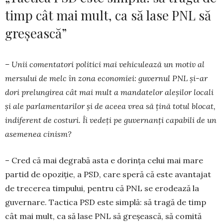
timp cât mai mult, ca să lase PNL să
greșească”
– Unii comentatori politici mai vehiculează un motiv al
mersului de melc în zona economiei: guvernul PNL și-ar
dori prelungirea cât mai mult a mandatelor aleșilor locali
și ale parlamentarilor și de aceea vrea să țină totul blocat,
indiferent de costuri. Îi vedeți pe guvernanți capabili de un
asemenea cinism?
– Cred că mai degrabă asta e dorința celui mai mare
partid de opoziție, a PSD, care speră că este avantajat
de trecerea timpului, pentru că PNL se erodează la
guvernare. Tactica PSD este simplă: să tragă de timp
cât mai mult, ca să lase PNL să greșească, să comită