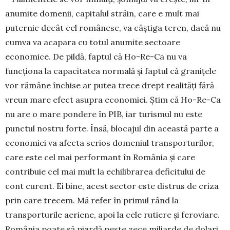
anumite domenii, capitalul străin, care e mult mai
puternic decât cel românesc, va câștiga teren, dacă nu
cumva va acapara cu totul anumite sec­toare
economice. De pildă, faptul că Ho-Re-Ca nu va
funcționa la capacitatea normală și faptul că gra­nițele
vor rămâne închise ar putea trece drept rea­lități fără
vreun mare efect asupra economiei. Știm că Ho-Re-Ca
nu are o mare pondere în PIB, iar turismul nu este
punctul nostru forte. Însă, blo­cajul din această parte a
economiei va afecta serios do­meniul transporturilor,
care este cel mai perfor­mant în România și care
contribuie cel mai mult la echi­librarea deficitului de
cont curent. Ei bine, acest sector este distrus de criza
prin care trecem. Mă refer în primul rând la
transporturile aeriene, apoi la cele rutiere și feroviare.
România poate să piardă peste zece miliarde de dolari