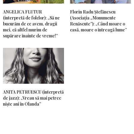
ANGELICA FLUTUR
Florin Radu Ștefănescu
(interpretă de folclor): „Să ne
(Asociația „Monumente
bucurăm de ce avem, dragii
Renăscute”): „Când moare o
mei, că altfel murim de
casă, moare o întreagă lume”
supărare înainte de vreme!”
ANITA PETRUESCU (interpretă
de jazz): „Vreau să mai petrec
niște ani în Olanda”