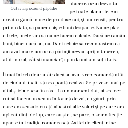
afacerea s-a dezvoltat
Octavia și scaunul păpădie
pe toate planurile. Am
creat o gamă mare de produse noi, și am reușit, pentru
prima dată, să punem niște bani deoparte. Nu ne plac
cifrele, preferăm să nu ne facem calcule. Dacă ne rămân
bani, bine, dacă nu, nu. Dar trebuie să recunoaș­tem că
am avut mare noroc că părinții ne-au spri­jinit mereu,
atât moral, cât și fi­nanciar”, spun la unison soții Loiș.
Îi mai întreb doar atât: dacă au avut vreo comandă atât
de ciudată, încât să n-o poată realiza. Se pri­vesc unul pe
altul și izbucnesc în râs. „La un moment dat, ni s-a ce­
rut să facem un scaun în formă de val, cu găuri, prin
care am «cusut» cu ață albastră alte valuri și pe care am
aplicat dinți de lup, care au și ei, se pare, o semnificație
apar­te în tradiția românească. Astfel de clienți ni se