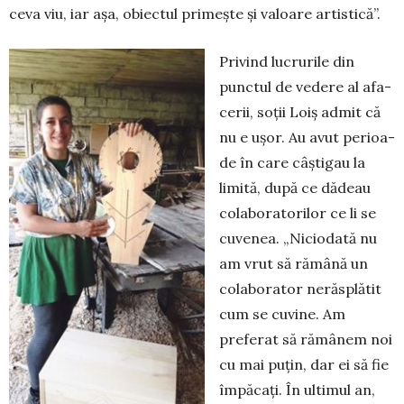
ceva viu, iar așa, obiectul primește și valoare artistică”.
Privind lucrurile din
punctul de vedere al afa­
cerii, soții Loiș admit că
nu e ușor. Au avut pe­rioa­
de în care câștigau la
limită, după ce dădeau
cola­boratorilor ce li se
cuvenea. „Niciodată nu
am vrut să rămână un
colaborator nerăsplătit
cum se cu­vine. Am
preferat să rămânem noi
cu mai puțin, dar ei să fie
împăcați. În ultimul an,