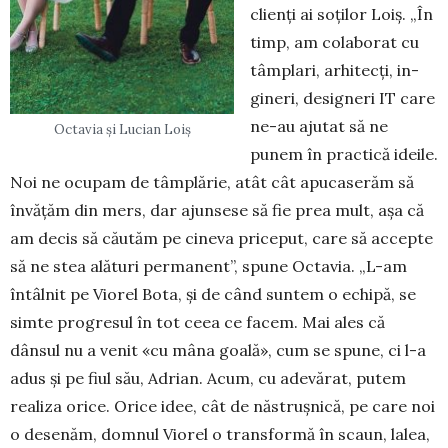
clienți ai soților Loiș. „În
timp, am co­laborat cu
tâmplari, arhitecți, in­
gineri, designeri IT care
ne-au aju­tat să ne
Octavia și Lucian Loiș
punem în practică ideile.
Noi ne ocupam de tâmplărie, atât cât apucaserăm să
învățăm din mers, dar ajunsese să fie prea mult, așa că
am decis să căutăm pe ci­neva priceput, care să accepte
să ne stea alături permanent”, spune Oc­tavia. „L-am
întâlnit pe Viorel Bota, și de când suntem o echipă, se
simte progresul în tot ceea ce facem. Mai ales că
dânsul nu a venit «cu mâna goală», cum se spune, ci l-a
adus și pe fiul său, Adrian. Acum, cu ade­vă­rat, putem
realiza orice. Orice idee, cât de năstrușnică, pe care noi
o desenăm, domnul Viorel o transformă în scaun, lalea,