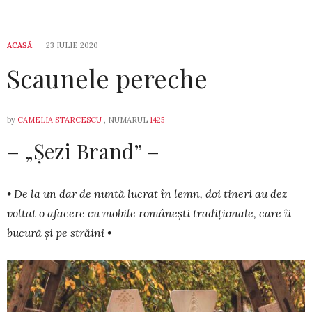
ACASĂ
23 IULIE 2020
Scaunele pereche
by
CAMELIA STARCESCU
, NUMĂRUL
1425
– „Șezi Brand” –
• De la un dar de nuntă lucrat în lemn, doi tineri au dez­
voltat o afacere cu mobile românești tradiționale, care îi
bucură și pe străini •