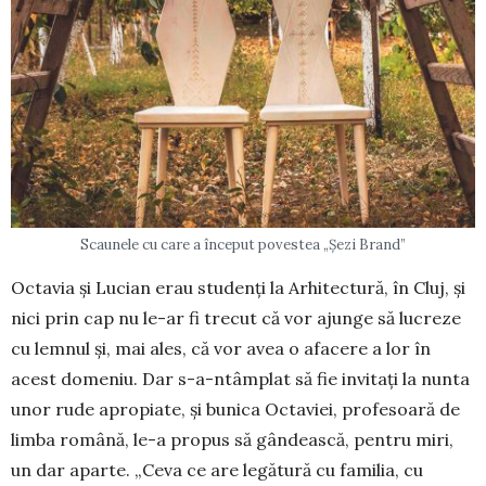
Scaunele cu care a început povestea „Șezi Brand”
Octavia și Lucian erau studenți la Arhi­tectură, în Cluj, și
nici prin cap nu le-ar fi trecut că vor ajunge să lucreze
cu lemnul și, mai ales, că vor avea o afacere a lor în
acest domeniu. Dar s-a-ntâmplat să fie invitați la nunta
unor rude apropiate, și bunica Octaviei, profesoară de
limba română, le-a propus să gân­dească, pentru miri,
un dar aparte. „Ceva ce are legătură cu familia, cu