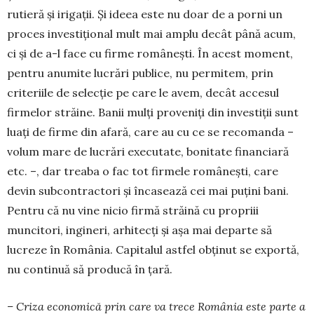
rutieră și irigații. Și ideea este nu doar de a porni un
proces investițional mult mai amplu decât până acum,
ci și de a-l face cu fir­me românești. În acest moment,
pentru anumite lucrări publice, nu permitem, prin
criteriile de selecție pe care le avem, decât accesul
firmelor străine. Banii mulți proveniți din investiții sunt
luați de firme din afară, care au cu ce se recomanda –
volum mare de lucrări executate, bonitate finan­ciară
etc. –, dar treaba o fac tot firmele românești, care
devin subcontractori și încasează cei mai puțini bani.
Pentru că nu vine nicio firmă străină cu propriii
muncitori, ingineri, arhitecți și așa mai departe să
lucreze în România. Capitalul astfel obținut se exportă,
nu continuă să producă în țară.
– Criza economică prin care va trece România este parte a