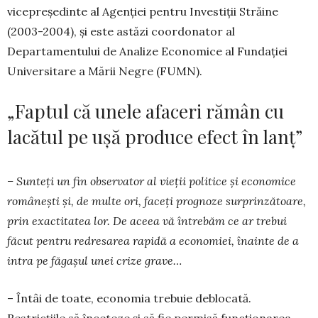
vicepreședinte al Agenției pentru Investiții Străine
(2003-2004), și este astăzi coor­donator al
Departamentului de Analize Eco­nomice al Fundației
Universitare a Mării Negre (FUMN).
„Faptul că unele afaceri rămân cu
lacătul pe ușă produce efect în lanț”
– Sunteți un fin observator al vieții politice și economice
românești și, de multe ori, faceți prognoze surprinzătoare,
prin exactitatea lor. De aceea vă întrebăm ce ar trebui
făcut pentru redresarea rapidă a economiei, înainte de a
intra pe făgașul unei crize grave…
– Întâi de toate, economia trebuie deblocată.
Restricțiile să înceteze și să fie permisă funcțio­narea