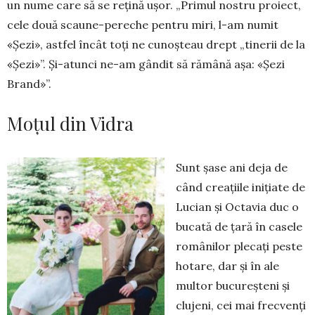
un nume care să se re­țină ușor. „Primul nostru proiect,
cele două sca­une-pereche pentru miri, l-am numit
«Șezi», astfel încât toți ne cunoșteau drept „tinerii de la
«Șezi»”. Și-atunci ne-am gândit să rămână așa: «Șezi
Brand»”.
Moțul din Vidra
Sunt șase ani deja de
când creațiile inițiate de
Lucian și Octavia duc o
bucată de țară în casele
românilor plecați peste
hotare, dar și în ale
multor bucu­reșteni și
clujeni, cei mai frecvenți