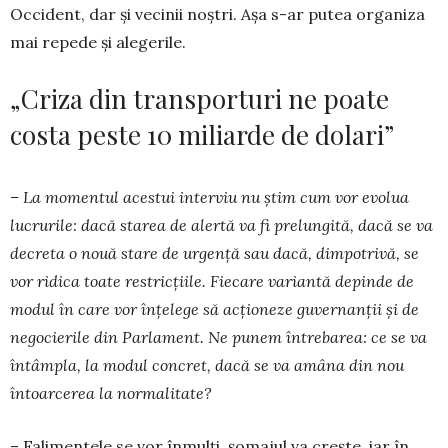
Occident, dar și vecinii noștri. Așa s-ar putea organiza
mai repede și alegerile.
„Criza din transporturi ne poate
costa peste 10 miliarde de dolari”
– La momentul acestui interviu nu știm cum vor evolua
lucrurile: dacă starea de alertă va fi prelungită, dacă se va
decreta o nouă stare de urgență sau dacă, dimpotrivă, se
vor ridica toate restricțiile. Fiecare variantă depinde de
modul în care vor înțelege să acționeze guvernanții și de
negocierile din Parlament. Ne punem întrebarea: ce se va
întâmpla, la modul concret, dacă se va amâna din nou
întoarcerea la normalitate?
– Falimentele se vor înmulți, șomajul va crește, iar în