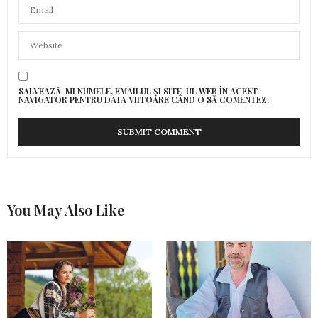
SALVEAZĂ-MI NUMELE, EMAILUL ȘI SITE-UL WEB ÎN ACEST
NAVIGATOR PENTRU DATA VIITOARE CÂND O SĂ COMENTEZ.
You May Also Like