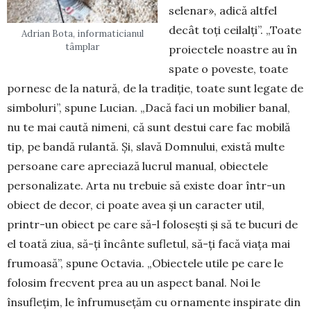
selenar», adică altfel
decât toți ceilalți”. „Toate
Adrian Bota, informaticianul
tâmplar
proiectele noastre au în
spate o poveste, toate
pornesc de la natură, de la tradiție, toate sunt legate de
simboluri”, spune Lucian. „Dacă faci un mobilier banal,
nu te mai caută nimeni, că sunt destui care fac mobilă
tip, pe bandă rulantă. Și, slavă Dom­nului, există multe
persoane care apreciază lucrul manual, obiectele
personalizate. Arta nu trebuie să existe doar într-un
obiect de decor, ci poate avea și un caracter util,
printr-un obiect pe care să-l folosești și să te bucuri de
el toată ziua, să-ți încânte sufletul, să-ți facă viața mai
frumoasă”, spune Octavia. „Obiectele utile pe care le
folosim frecvent prea au un aspect banal. Noi le
însuflețim, le înfrumusețăm cu ornamente inspirate din