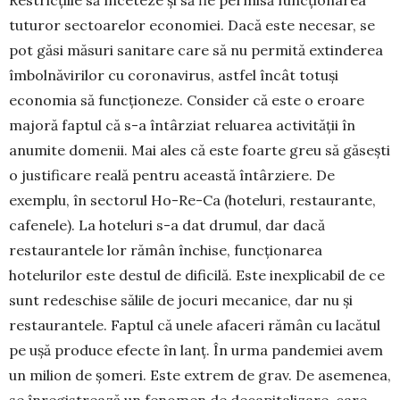
tuturor sectoarelor economiei. Dacă este ne­cesar, se
pot găsi măsuri sanitare care să nu permită extinderea
îmbolnăvirilor cu coronavirus, astfel încât totuși
economia să funcționeze. Consider că este o eroare
majoră faptul că s-a întârziat reluarea activității în
anumite domenii. Mai ales că este foarte greu să găsești
o justificare reală pentru aceas­tă întârziere. De
exemplu, în sectorul Ho-Re-Ca (hoteluri, restaurante,
cafenele). La hoteluri s-a dat drumul, dar dacă
restaurantele lor rămân în­chise, funcționarea
hotelurilor este destul de difi­cilă. Este inexplicabil de ce
sunt redeschise sălile de jocuri mecanice, dar nu și
restaurantele. Faptul că unele afaceri rămân cu lacătul
pe ușă produce efecte în lanț. În urma pandemiei avem
un milion de șomeri. Este extrem de grav. De asemenea,
se înregistrează un fenomen de decapitalizare, care