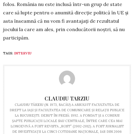
folos. România nu este inclusă în­tr-un grup de state
care să lupte pen­tru o anumită direcție politică în UE și
asta înseamnă că nu vom fi avantajați de rezultatul
jocului la care am ales, prin conducătorii noștri, să nu
partici­păm.
TAGS:
INTERVIU
CLAUDIU TARZIU
CLAUDIU TÂRZIU (N. 1973, BACĂU) A ABSOLVIT FACULTATEA DE
DREPT LA IAȘI ȘI FACULTATEA DE COMUNICARE ȘI RELAȚII PUBLICE
LA BUCU­REȘTI. DEBUT ÎN PRESĂ: 1992. A FONDAT ȘI A CONDUS
ȘAPTE PUBLICAȚII LOCALE SAU CENTRALE, ÎNTRE CARE CEA MAI
LONGEVIVĂ A FOST REVISTA „ROST” (2002-2012). A FOST JURNALIST
DE INVESTIGAȚII LA CINCI COTIDIANE NAȚIONALE, IAR DIN 2006