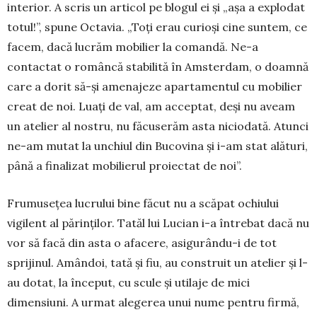
interior. A scris un articol pe blogul ei și „așa a explodat
to­tul!”, spune Octavia. „Toți erau curioși cine suntem, ce
facem, dacă lucrăm mobilier la comandă. Ne-a
contactat o româncă stabilită în Amsterdam, o doamnă
care a dorit să-și amenajeze apartamentul cu mobilier
creat de noi. Luați de val, am acceptat, deși nu aveam
un atelier al nostru, nu făcuserăm asta nicio­dată. Atunci
ne-am mutat la unchiul din Bu­covina și i-am stat alături,
până a finalizat mobilierul proiectat de noi”.
Frumusețea lucrului bine făcut nu a scăpat ochiului
vigilent al părinților. Tatăl lui Lucian i-a întrebat dacă nu
vor să facă din asta o afacere, asigurându-i de tot
sprijinul. Amândoi, tată și fiu, au construit un atelier și l-
au dotat, la început, cu scule și utilaje de mici
dimensiuni. A urmat ale­ge­rea unui nume pentru firmă,