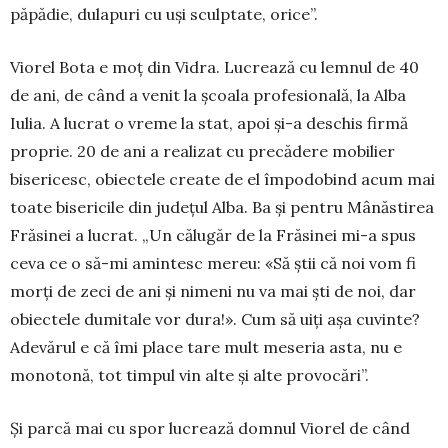
păpădie, dulapuri cu uși sculptate, orice”.
Viorel Bota e moț din Vidra. Lucrează cu lem­nul de 40
de ani, de când a venit la școala profesională, la Alba
Iulia. A lucrat o vreme la stat, apoi și-a deschis firmă
proprie. 20 de ani a re­alizat cu precădere mobilier
bisericesc, obiec­tele create de el împodobind acum mai
toate bisericile din județul Alba. Ba și pentru Mâ­năs­tirea
Frăsinei a lucrat. „Un călugăr de la Fră­sinei mi-a spus
ceva ce o să-mi amintesc mereu: «Să știi că noi vom fi
morți de zeci de ani și nimeni nu va mai ști de noi, dar
obiectele dumitale vor dura!». Cum să uiți așa cuvinte?
Adevărul e că îmi place tare mult meseria asta, nu e
monotonă, tot timpul vin alte și alte provocări”.
Și parcă mai cu spor lucrează domnul Viorel de când