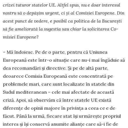
crizei tuturor statelor UE. Altfel spus, nu e doar interesul
nostru să o depășim urgent, ci și al Comisiei Europene. Din
acest punct de ve­dere, e posibil ca politica de la București
să fie ame­liorată la sugestia sau chiar la solicitarea Co­
misiei Europene?
– Mă îndoiesc. Pe de o parte, pentru că Uniunea
Europeană este într-o situație care nu-i mai îngăduie să
dea recomandări și directive. Și pe de altă parte,
deoarece Comisia Europeană este con­centrată pe
problemele mari, care sunt localizate în statele din
Sudul mediteranean – cele mai afectate de această
criză. Apoi, să observăm că între statele UE există
diferențe de opinii majore în privința a ceea ce e de
făcut. Până la urmă, fiecare stat își ur­mărește propriul
interes și își conservă anumite ali­anțe care să-i fie de