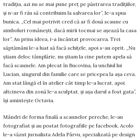
tradiția, azi nu se mai pune preț pe păstrarea tradițiilor,
și n-ar fi rău să contribuim la salvarea lor”, le-a spus
bunica. „Cel mai potrivit cred că ar fi două scaune cu
simboluri românești, dacă mirii tocmai se așează la casa
lor”. Au prins ideea, i-a încântat provocarea. Trei
săptămâni le-a luat să facă schițele, apoi s-au oprit. „Nu
știam deloc tâmplărie, nu știam la cine putem apela să
facă scaunele. Am plecat în Bucovina, la unchiul lui
Lucian, singurul din familie care se pricepea la așa ceva.
Am stat lângă el în atelier cât timp le-a lucrat, apoi
altcineva din zonă le-a sculptat, și așa darul a fost gata”,
își amintește Octavia.
Mândri de forma finală a scaunelor pereche, le-au
fotografiat și au postat fotografiile pe facebook. Acolo
le-a văzut jurnalista Adela Pârvu, specializată pe design