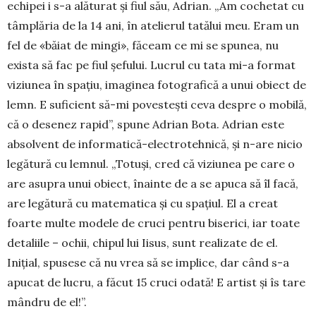
echipei i s-a alăturat și fiul său, Adrian. „Am cochetat cu
tâmplăria de la 14 ani, în atelierul ta­tălui meu. Eram un
fel de «băiat de mingi», făceam ce mi se spunea, nu
exista să fac pe fiul șefului. Lucrul cu tata mi-a format
viziunea în spațiu, imaginea fotografică a unui obiect de
lemn. E suficient să-mi povestești ceva despre o mobilă,
că o desenez rapid”, spune Adrian Bota. Adrian este
absolvent de informatică-electrotehnică, și n-are nicio
legătură cu lemnul. „Totuși, cred că viziunea pe care o
are asupra unui obiect, înainte de a se apuca să îl facă,
are legătură cu matematica și cu spațiul. El a creat
foarte multe modele de cruci pentru biserici, iar toate
detaliile – ochii, chipul lui Iisus, sunt realizate de el.
Inițial, spusese că nu vrea să se implice, dar când s-a
apucat de lucru, a făcut 15 cruci odată! E artist și îs tare
mândru de el!”.