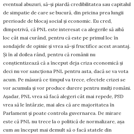
eventual abuzuri, să-și piardă credibilitatea sau capitalul
de simpatie de care se bucură, din pricina prea lungii
prerioade de blocaj social și economic. Eu cred,
dimpotrivă, că PNL este interesat ca alegerile să aibă
loc cât mai curând, pentru că este pe primul loc în
sondajele de opinie și vrea să-și fructifice acest avantaj.
Și în al doilea rând, pentru că românii nu
conștientizează că a început deja criza economică și
deci nu vor sancționa PNL pentru asta, dacă se va vota
acum. Pe măsură ce timpul va trece, efectele crizei se
vor acumula și vor produce durere pentru mulți români.
Așadar, PNL vrea să facă alegeri cât mai repede, PSD
vrea să le întârzie, mai ales că are majoritatea în
Parlament și poate controla guvernarea. De mirare
este că PNL nu trece la o politică de norma­li­zare, așa
cum au început mai demult să o facă statele din