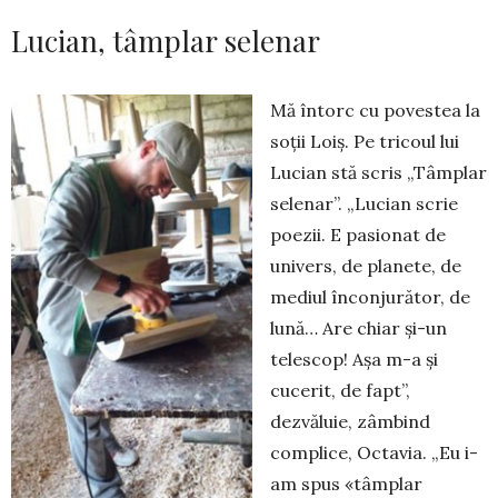
Lucian, tâmplar selenar
Mă întorc cu povestea la
soții Loiș. Pe tricoul lui
Lucian stă scris „Tâmplar
selenar”. „Lucian scrie
poezii. E pasionat de
univers, de planete, de
mediul înconjurător, de
lună… Are chiar și-un
telescop! Așa m-a și
cucerit, de fapt”,
dezvăluie, zâmbind
complice, Octavia. „Eu i-
am spus «tâmplar