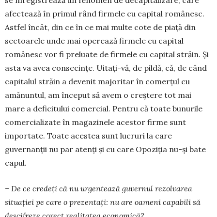
afectează în primul rând firmele cu capital româ­nesc.
Astfel încât, din ce în ce mai multe cote de piață din
sectoarele unde mai operează firmele cu capital
românesc vor fi preluate de firmele cu ca­pital străin. Și
asta va avea consecințe. Uitați-vă, de pildă, că, de când
capitalul străin a devenit ma­jo­ritar în comerțul cu
amănuntul, am început să avem o creștere tot mai
mare a deficitului comer­cial. Pentru că toate bunurile
comercializate în magazinele acestor firme sunt
importate. Toate acestea sunt lucruri la care
guvernanții nu par atenți și cu care Opoziția nu-și bate
capul.
– De ce credeți că nu urgentează guvernul rezolvarea
situației pe care o prezentați: nu are oameni capabili să
descifreze corect realitatea economică?