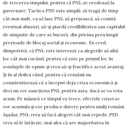
de trecerea timpului, pentru că PNL se erodează la
guvernare. Tactica PSD este simplă: să tragă de timp
cât mai mult, ca să lase PNL să greșească, să comită
eventual abuzuri, să-și piardă credibilitatea sau capitalul
de simpatie de care se bucură, din pricina prea lungii
prerioade de blocaj social și economic. Eu cred,
dimpotrivă, că PNL este interesat ca alegerile să aibă
loc cât mai curând, pentru că este pe primul loc în
sondajele de opinie și vrea să-și fructifice acest avantaj.
Și în al doilea rând, pentru că românii nu
conștientizează că a început deja criza economică și
deci nu vor sancționa PNL pentru asta, dacă se va vota
acum. Pe măsură ce timpul va trece, efectele crizei se
vor acumula și vor produce durere pentru mulți români.
Așadar, PNL vrea să facă alegeri cât mai repede, PSD
vrea să le întârzie, mai ales că are majoritatea în