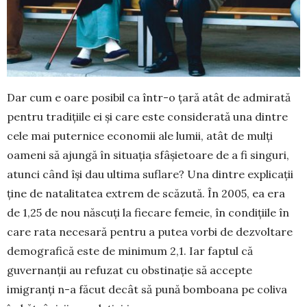
Dar cum e oare posibil ca într-o țară atât de admirată
pentru tradițiile ei și care este considerată una dintre
cele mai puternice economii ale lumii, atât de mulți
oameni să ajungă în situația sfâșietoare de a fi singuri,
atunci când își dau ul­tima suflare? Una dintre expli­cații
ține de natalitatea extrem de scăzută. În 2005, ea era
de 1,25 de nou născuți la fiecare femeie, în condi­țiile în
care rata necesară pentru a putea vorbi de dez­voltare
demo­grafi­că este de mini­mum 2,1. Iar fap­tul că
guvernanții au refuzat cu ob­stinație să accepte
imigranți n-a făcut decât să pună bom­­boana pe coliva