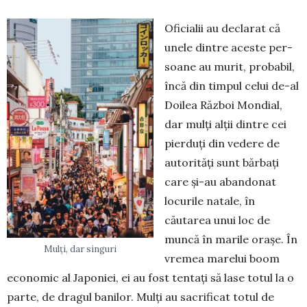
Oficialii au declarat că
unele dintre aceste per­
soane au murit, probabil,
încă din timpul celui de-al
Doilea Război Mondial,
dar mulți alții dintre cei
pierduți din vedere de
autorități sunt bărbați
care și-au abandonat
locurile natale, în
căutarea unui loc de
muncă în marile orașe. În
Mulți, dar singuri
vremea marelui boom
economic al Japoniei, ei au fost tentați să lase totul la o
parte, de dragul banilor. Mulți au sacrificat totul de