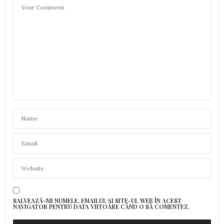
SALVEAZĂ-MI NUMELE, EMAILUL ȘI SITE-UL WEB ÎN ACEST
NAVIGATOR PENTRU DATA VIITOARE CÂND O SĂ COMENTEZ.