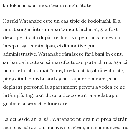
kodokushi, sau „moartea în singurătate”.
Haruki Watanabe este un caz tipic de kodo­kushi. El a
murit singur într-un apartament închi­riat, și a fost
descoperit abia după trei luni. Nu pentru că cineva a
început să-i simtă lipsa, ci din motive pur
administrative. Watanabe rămăsese fără bani în cont,
iar banca încetase să mai efectueze plata chiriei. Așa că
proprietarul a sunat în neștire la chiriașul rău-platnic,
până când, constatând că nu răspunde nimeni, s-a
deplasat personal la apartament pentru a vedea ce se
întâmplă. Îngrozit de ce a descoperit, a apelat apoi
grab­nic la serviciile funerare.
La cei 60 de ani ai săi, Wa­tanabe nu era nici prea bătrân,
nici prea sărac, dar nu avea prie­teni, nu mai muncea, nu