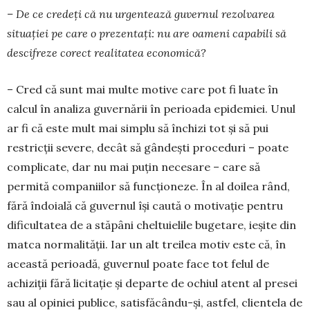
– De ce credeți că nu urgentează guvernul rezolvarea
situației pe care o prezentați: nu are oameni capabili să
descifreze corect realitatea economică?
– Cred că sunt mai multe motive care pot fi luate în
calcul în analiza guvernării în perioada epidemiei. Unul
ar fi că este mult mai simplu să închizi tot și să pui
restricții severe, decât să gândești proceduri – poate
complicate, dar nu mai puțin necesare – care să
permită companiilor să funcționeze. În al doilea rând,
fără îndoială că guvernul își caută o motivație pentru
dificultatea de a stăpâni cheltuielile bugetare, ieșite din
matca normalității. Iar un alt treilea motiv este că, în
această perioadă, guvernul poate face tot felul de
achiziții fără licitație și departe de ochiul atent al presei
sau al opiniei publice, satisfăcându-și, astfel, clientela de