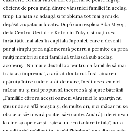
eficient de prea mulți dintre vârstnicii familiei în același
timp. La asta se adaugă și problema tot mai greu de
depășit a spațiului locativ. După cum explica Aiba Miyoji,
de la Centrul Geriatric Koto din Tokyo, situația s-a
înrăutățit mai ales în capitala Japoniei, care a devenit
pur și simplu prea aglome­rată pentru a permite ca prea
mulți membri ai unei familii să trăiască sub același
acoperiș. „Nu mai e destul loc pentru ca familiile să mai
trăiască îm­preună”, a arătat doctorul. Înstrăinarea
apărută între rude e atât de mare, încât acestea nici
măcar nu-și mai propun să încerce să-și ajute bătrânii.
„Familiile cărora acești oameni vârstnici le aparțin nu
știu unde se află aceștia și, de multe ori, nici mă­car nu se
obosesc să-i ceară poliției să-i caute. A­mă­râții de ei n-au
la cine să apeleze și trăiesc într-o izolare totală”, nota
un editorial publicat în „Asahi Shimbun”, una dintre cele