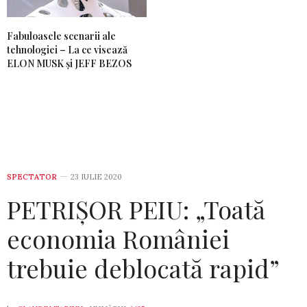
Fabuloasele scenarii ale
tehnologiei – La ce visează
ELON MUSK și JEFF BEZOS
SPECTATOR
23 IULIE 2020
PETRIȘOR PEIU: „Toată
economia României
trebuie deblocată rapid”