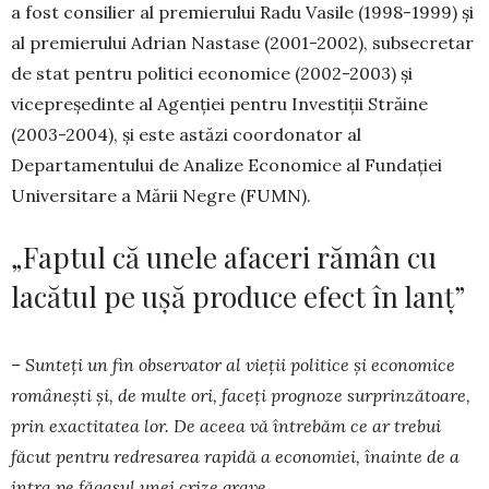
a fost consilier al premierului Radu Vasile (1998-1999) şi
al premierului Adrian Nastase (2001-2002), subsecretar
de stat pentru politici economice (2002-2003) și
vicepreședinte al Agenției pentru Investiții Străine
(2003-2004), și este astăzi coor­donator al
Departamentului de Analize Eco­nomice al Fundației
Universitare a Mării Negre (FUMN).
„Faptul că unele afaceri rămân cu
lacătul pe ușă produce efect în lanț”
– Sunteți un fin observator al vieții politice și economice
românești și, de multe ori, faceți prognoze surprinzătoare,
prin exactitatea lor. De aceea vă întrebăm ce ar trebui
făcut pentru redresarea rapidă a economiei, înainte de a
intra pe făgașul unei crize grave…