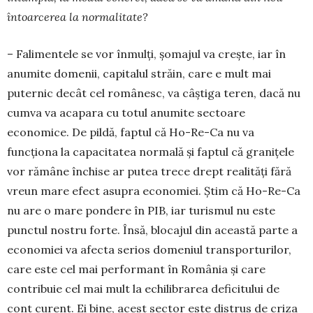
întoarcerea la normalitate?
– Falimentele se vor înmulți, șomajul va crește, iar în
anumite domenii, capitalul străin, care e mult mai
puternic decât cel românesc, va câștiga teren, dacă nu
cumva va acapara cu totul anumite sec­toare
economice. De pildă, faptul că Ho-Re-Ca nu va
funcționa la capacitatea normală și faptul că gra­nițele
vor rămâne închise ar putea trece drept rea­lități fără
vreun mare efect asupra economiei. Știm că Ho-Re-Ca
nu are o mare pondere în PIB, iar turismul nu este
punctul nostru forte. Însă, blo­cajul din această parte a
economiei va afecta serios do­meniul transporturilor,
care este cel mai perfor­mant în România și care
contribuie cel mai mult la echi­librarea deficitului de
cont curent. Ei bine, acest sector este distrus de criza