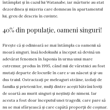
întâmplat și în cazul lui Watanabe, iar mărturie au stat
dezordinea și mizeria care domneau în apartamentul
lui, greu de descris în cuvinte.
40% din populație, oameni singuri!
Firește că și odinioară se mai întâmpla ca oa­menii să
moară singuri, însă kodokushi a început să devină un
adevărat fenomen în Japonia în urma unui mare
cutremur, produs în 1995, când mii de vârstnici au fost
mutați departe de locurile în care s-au născut și și-au
dus traiul. Ostracizați pe me­leaguri străine, izolați de
familia și prietenii lor, mulți dintre acești bătrâni loviți
de soartă au murit singuri și neștiuți de nimeni. Iar
acesta a fost doar începutul unei tragedii, care pare să
nu se mai sfârșească și care capătă proporții de coșmar.