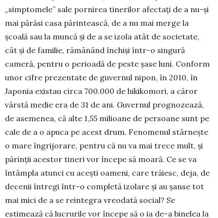
„simptomele” sale pornirea tine­rilor afectați de a nu-și
mai părăsi casa părintească, de a nu mai merge la
școală sau la muncă și de a se izola atât de societate,
cât și de familie, rămânând închiși într-o singură
cameră, pentru o perioadă de peste șase luni. Conform
unor cifre prezentate de gu­vernul nipon, în 2010, în
Japonia existau circa 700.000 de hikikomori, a căror
vârstă medie era de 31 de ani. Guvernul prognozează,
de asemenea, că alte 1,55 milioane de persoane sunt pe
cale de a o apuca pe acest drum. Fenomenul stârnește
o mare îngrijorare, pentru că nu va mai trece mult, și
părinții acestor tineri vor începe să moară. Ce se va
întâmpla atunci cu acești oameni, care trăiesc, deja, de
decenii întregi într-o completă izolare și au șanse tot
mai mici de a se reintegra vreodată social? Se
estimează că lucrurile vor începe să o ia de-a bine­lea la