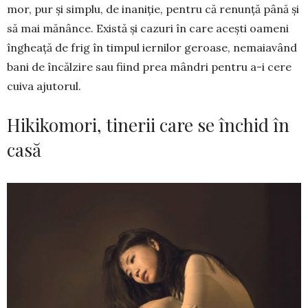
mor, pur și simplu, de inaniție, pentru că re­nunță până și
să mai mănânce. Există și cazuri în care acești oameni
îngheață de frig în timpul ier­nilor geroase, nemaiavând
bani de încălzire sau fiind prea mândri pentru a-i cere
cuiva ajutorul.
Hikikomori, tinerii care se închid în
casă