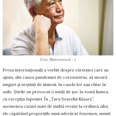
Foto: Shutterstock – 2
Presa internațională a vorbit despre vârst­nici care au
ajuns, din cauza pandemiei de coronavirus, să moară
singuri și neștiuți de nimeni, în casele lor sau chiar în
azile. Știrile au provocat o undă de șoc în toată lumea,
cu excepția Japoniei. În „Țara Soarelui Răsare”,
asemenea ca­zuri sunt de multă vreme la ordinea zilei,
ele căpătând proporțiile unui adevărat fenomen, numit