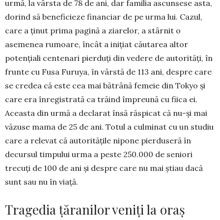
urmă, la vârsta de 78 de ani, dar familia ascunsese asta,
dorind să beneficieze finan­ciar de pe urma lui. Cazul,
care a ținut prima pagină a ziarelor, a stârnit o
asemenea rumoare, încât a inițiat cău­tarea altor
potențiali centenari pier­duți din vedere de auto­rități, în
frunte cu Fusa Fu­ruya, în vârstă de 113 ani, despre care
se credea că este cea mai bătrână femeie din Tokyo și
care era înregistrată ca trăind împreună cu fiica ei.
Aceasta din urmă a declarat însă răspicat că nu-și mai
vă­zuse mama de 25 de ani. Totul a culminat cu un studiu
care a relevat că autoritățile nipone pierduseră în
decursul tim­pului urma a peste 250.000 de seniori
trecuți de 100 de ani și despre care nu mai știau dacă
sunt sau nu în viață.
Tragedia țăranilor veniți la oraș