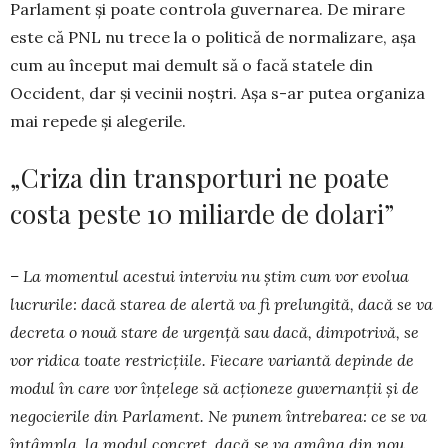
Parlament și poate controla guvernarea. De mirare
este că PNL nu trece la o politică de norma­li­zare, așa
cum au început mai demult să o facă statele din
Occident, dar și vecinii noștri. Așa s-ar putea organiza
mai repede și alegerile.
„Criza din transporturi ne poate
costa peste 10 miliarde de dolari”
– La momentul acestui interviu nu știm cum vor evolua
lucrurile: dacă starea de alertă va fi prelungită, dacă se va
decreta o nouă stare de urgență sau dacă, dimpotrivă, se
vor ridica toate restricțiile. Fiecare variantă depinde de
modul în care vor înțelege să acționeze guvernanții și de
negocierile din Parlament. Ne punem întrebarea: ce se va
întâmpla, la modul concret, dacă se va amâna din nou