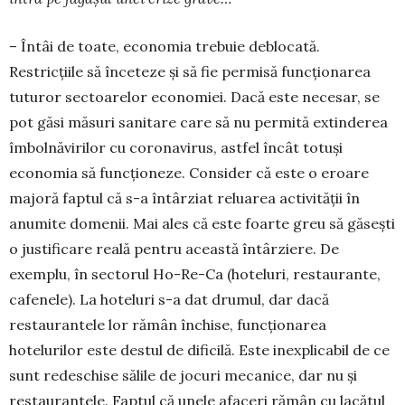
– Întâi de toate, economia trebuie deblocată.
Restricțiile să înceteze și să fie permisă funcțio­narea
tuturor sectoarelor economiei. Dacă este ne­cesar, se
pot găsi măsuri sanitare care să nu permită extinderea
îmbolnăvirilor cu coronavirus, astfel încât totuși
economia să funcționeze. Consider că este o eroare
majoră faptul că s-a întârziat reluarea activității în
anumite domenii. Mai ales că este foarte greu să găsești
o justificare reală pentru aceas­tă întârziere. De
exemplu, în sectorul Ho-Re-Ca (hoteluri, restaurante,
cafenele). La hoteluri s-a dat drumul, dar dacă
restaurantele lor rămân în­chise, funcționarea
hotelurilor este destul de difi­cilă. Este inexplicabil de ce
sunt redeschise sălile de jocuri mecanice, dar nu și
restaurantele. Faptul că unele afaceri rămân cu lacătul