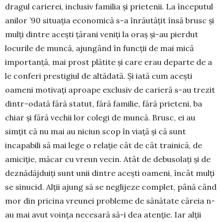
dragul carierei, inclusiv familia și prietenii. La începutul
anilor ’90 situația economică s-a în­rău­tățit însă brusc și
mulți dintre acești țărani veniți la oraș și-au pierdut
locurile de muncă, ajungând în funcții de mai mică
importanță, mai prost plătite și care erau departe de a
le conferi prestigiul de altădată. Și iată cum acești
oameni motivați aproape exclusiv de carieră s-au trezit
dintr-odată fără statut, fără familie, fără prieteni, ba
chiar și fără vechii lor colegi de muncă. Brusc, ei au
simțit că nu mai au niciun scop în viață și că sunt
incapabili să mai lege o relație cât de cât trainică, de
amiciție, măcar cu vreun vecin. Atât de debusolați și de
deznădăjduiți sunt unii dintre acești oameni, încât mulți
se sinu­cid. Alții ajung să se neglijeze complet, până când
mor din pricina vreunei probleme de sănătate căreia n-
au mai avut voința necesară să-i dea atenție. Iar alții