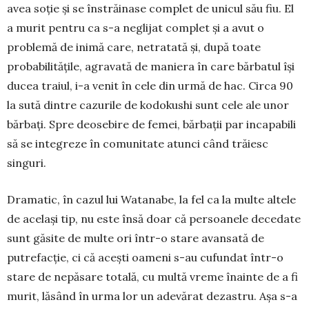
avea soție și se înstrăinase complet de unicul său fiu. El
a murit pentru ca s-a neglijat complet și a avut o
problemă de inimă care, netratată și, după toate
probabilitățile, agra­vată de maniera în care băr­batul își
ducea traiul, i-a venit în cele din urmă de hac. Circa 90
la sută dintre cazurile de kodokushi sunt cele ale unor
bărbați. Spre deosebire de femei, bărbații par incapabili
să se integreze în comunitate atunci când trăiesc
singuri.
Dramatic, în cazul lui Watanabe, la fel ca la mul­te altele
de același tip, nu este însă doar că per­soanele decedate
sunt găsite de multe ori într-o stare avansată de
putrefacție, ci că acești oameni s-au cufundat într-o
stare de nepăsare totală, cu mul­tă vreme înainte de a fi
murit, lăsând în urma lor un adevărat dezastru. Așa s-a