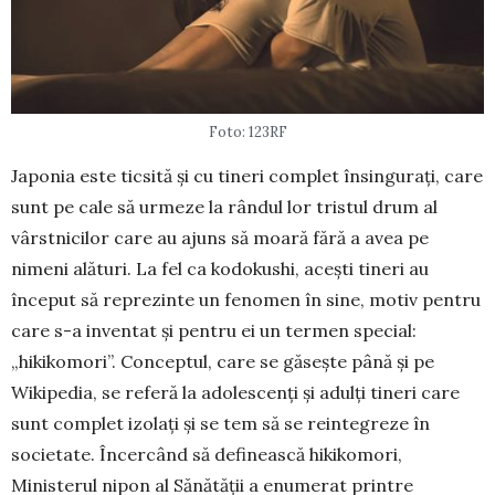
Foto: 123RF
Japonia este ticsită și cu tineri complet însin­gurați, care
sunt pe cale să urmeze la rândul lor tris­tul drum al
vârstnicilor care au ajuns să moară fără a avea pe
nimeni alături. La fel ca kodo­kushi, acești tineri au
început să reprezinte un fenomen în sine, motiv pentru
care s-a inventat și pentru ei un termen special:
„hikikomori”. Con­ceptul, care se găsește până și pe
Wikipedia, se referă la adoles­cenți și adulți tineri care
sunt complet izolați și se tem să se reintegreze în
societate. Încercând să de­finească hikikomori,
Ministerul nipon al Sănătății a enu­merat printre