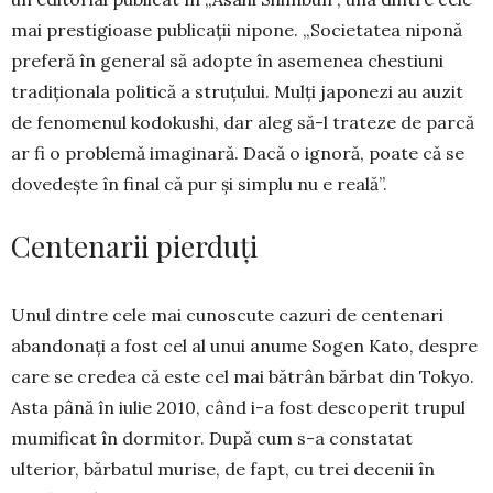
mai prestigioase pu­bli­ca­ții nipone. „Societatea niponă
preferă în general să adopte în asemenea chestiuni
tradiționala politi­că a struțului. Mulți japonezi au auzit
de fenomenul kodokushi, dar aleg să-l trateze de parcă
ar fi o problemă imaginară. Dacă o ignoră, poate că se
dovedește în final că pur și simplu nu e reală”.
Centenarii pierduți
Unul dintre cele mai cunoscute cazuri de cente­nari
abandonați a fost cel al unui anume Sogen Kato, despre
care se credea că este cel mai bătrân bărbat din Tokyo.
Asta până în iulie 2010, când i-a fost descoperit trupul
mumificat în dormitor. După cum s-a constatat
ulterior, bărbatul murise, de fapt, cu trei decenii în