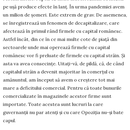
pe ușă produce efecte în lanț. În urma pandemiei avem
un milion de șomeri. Este extrem de grav. De asemenea,
se înregistrează un fenomen de decapitalizare, care
afectează în primul rând firmele cu capital româ­nesc.
Astfel încât, din ce în ce mai multe cote de piață din
sectoarele unde mai operează firmele cu capital
românesc vor fi preluate de firmele cu ca­pital străin. Și
asta va avea consecințe. Uitați-vă, de pildă, că, de când
capitalul străin a devenit ma­jo­ritar în comerțul cu
amănuntul, am început să avem o creștere tot mai
mare a deficitului comer­cial. Pentru că toate bunurile
comercializate în magazinele acestor firme sunt
importate. Toate acestea sunt lucruri la care
guvernanții nu par atenți și cu care Opoziția nu-și bate
capul.