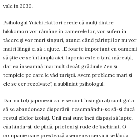
vale în 2030.
Psihologul Yuichi Hattori crede că mulți dintre
hikikomori vor rămâne în camerele lor, vor suferi în
tăcere și vor muri singuri, atunci când părinții lor nu vor
mai fi lângă ei să-i ajute. „E foarte important ca oamenii
să știe ce se întâmplă aici. Japonia este o țară măreață,
dar ea înseamnă mai mult decât gră­dinile Zen și
templele pe care le văd turiștii. Avem probleme mari și
ele se cer rezolvate”, a su­bliniat psihologul.
Dar nu toți japonezii care se simt însingurați sunt gata
să se abandoneze disperării, resemnân­du-se să-și ducă
restul zilelor izolați. Unii mai sunt încă dispuși să lupte,
căutându-și, de pildă, prieteni și rude de închiriat. O
companie care prestează aseme­nea servicii se lăuda