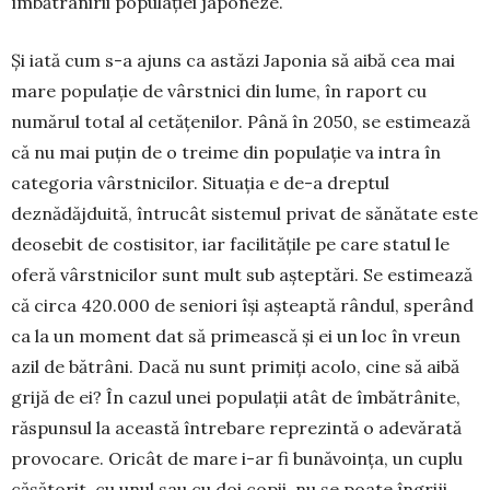
îmbătrânirii populației japoneze.
Și iată cum s-a ajuns ca astăzi Japonia să aibă cea mai
mare populație de vârstnici din lume, în raport cu
numărul total al cetățenilor. Până în 2050, se estimează
că nu mai puțin de o treime din popu­lație va intra în
categoria vârstnicilor. Situația e de-a dreptul
deznădăjduită, întrucât sistemul privat de sănătate este
deosebit de costisitor, iar facilitățile pe care statul le
oferă vârstnicilor sunt mult sub aș­teptări. Se estimează
că circa 420.000 de seniori își așteaptă rândul, sperând
ca la un moment dat să primească și ei un loc în vreun
azil de bătrâni. Dacă nu sunt primiți acolo, cine să aibă
grijă de ei? În cazul unei populații atât de îmbătrânite,
răspunsul la această întrebare reprezintă o adevărată
provo­care. Oricât de mare i-ar fi bunăvoința, un cuplu
căsătorit, cu unul sau cu doi copii, nu se poate în­griji