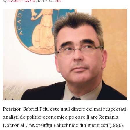
by
CLAUDIU TARZIU
, NUMĂRUL
1425
Petrișor Gabriel Peiu este unul dintre cei mai respectați
analiști de politici eco­no­mice pe care îi are România.
Doctor al Uni­versității Politehnice din București (1996),