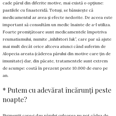
cade părul din diferite motive, mai există o opțiune:
pastilele cu finas­teridă. Totuși, se bănuiește că
medicamentul ar avea și efecte nedorite. De aceea este
important să consultăm un medic înainte de a-l utiliza.
Foarte promițătoare sunt medicamentele împo­triva
reumatismului, numite „inhibitori Jak”, care par să ajute
mai mult decât orice altceva atunci când suferim de
Alopecia areata (căderea părului din motive care țin de
imunitate) dar, din păcate, tratamentele sunt extrem
de scumpe: costă în prezent peste 10.000 de euro pe
an.
* Putem cu adevărat încărunți peste
noapte?
Pigmenții care-i dau părului culoarea nu pot cădea de