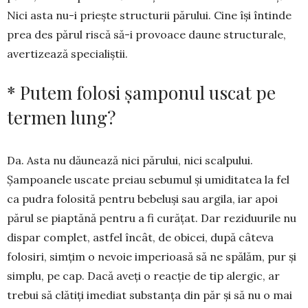
Nici asta nu-i priește structurii păr­ului. Cine își întinde
prea des părul riscă să-i provoace daune structurale,
avertizează specia­liștii.
* Putem folosi șamponul uscat pe
termen lung?
Da. Asta nu dăunează nici părului, nici scalpului.
Șampoanele uscate preiau sebumul și umiditatea la fel
ca pudra folosită pentru bebeluși sau ar­gila, iar apoi
părul se piaptănă pentru a fi curățat. Dar reziduurile nu
dispar complet, astfel încât, de obicei, după câteva
folosiri, simțim o nevoie im­pe­rioasă să ne spălăm, pur și
simplu, pe cap. Dacă aveți o reacție de tip alergic, ar
trebui să clătiți imediat substanța din păr și să nu o mai