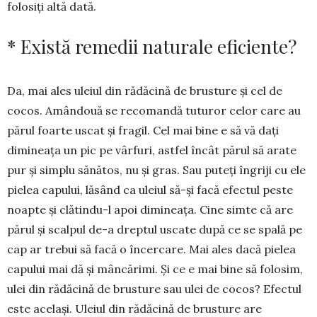
folo­siți altă dată.
* Există remedii naturale eficiente?
Da, mai ales uleiul din rădăcină de brusture și cel de
cocos. Amândouă se recomandă tuturor celor care au
părul foarte uscat și fragil. Cel mai bine e să vă dați
dimineața un pic pe vârfuri, astfel încât părul să arate
pur și simplu sănătos, nu și gras. Sau puteți îngriji cu ele
pielea capului, lăsând ca uleiul să-și facă efectul peste
noapte și clătindu-l apoi dimineața. Cine simte că are
părul și scalpul de-a dreptul uscate după ce se spală pe
cap ar trebui să facă o încercare. Mai ales dacă pielea
capului mai dă și mâncărimi. Și ce e mai bine să folosim,
ulei din rădăcină de brusture sau ulei de cocos? Efectul
este același. Uleiul din rădăcină de brusture are