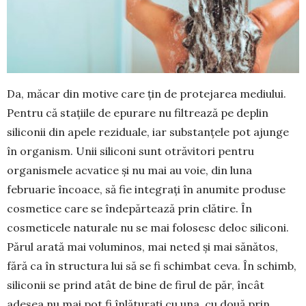
Da, măcar din motive care țin de protejarea mediului.
Pentru că stațiile de epurare nu fil­trează pe deplin
siliconii din apele reziduale, iar substanțele pot ajunge
în organism. Unii sili­coni sunt otrăvitori pentru
organismele acvatice și nu mai au voie, din luna
februarie încoace, să fie integrați în anumite produse
cosmetice care se îndepărtează prin clătire. În
cosmeticele naturale nu se mai folosesc deloc siliconi.
Părul arată mai voluminos, mai neted și mai sănătos,
fără ca în structura lui să se fi schimbat ceva. În schimb,
siliconii se prind atât de bine de firul de păr, încât
adesea nu mai pot fi înlăturați cu una, cu două prin