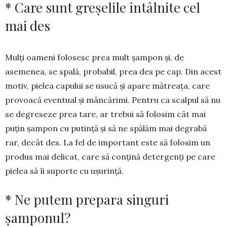
* Care sunt greşelile întâlnite cel
mai des
Mulți oameni folosesc prea mult șampon și, de
asemenea, se spală, probabil, prea des pe cap. Din acest
motiv, pielea capului se usucă și apare mătreața, care
provoacă eventual și mâncărimi. Pentru ca scalpul să nu
se degreseze prea tare, ar trebui să folosim cât mai
puțin șampon cu putință și să ne spălăm mai degrabă
rar, decât des. La fel de important este să folosim un
produs mai de­licat, care să conțină detergenți pe care
pielea să îi suporte cu ușurință.
* Ne putem prepara singuri
șamponul?