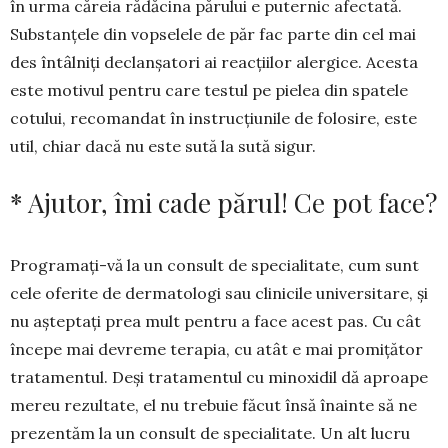
în urma căreia rădăcina părului e puternic afectată.
Substanțele din vopselele de păr fac parte din cel mai
des întâlniți declan­șatori ai reacțiilor alergice. Acesta
este motivul pentru care testul pe pielea din spatele
cotului, recomandat în instrucțiunile de folosire, este
util, chiar dacă nu este sută la sută sigur.
* Ajutor, îmi cade părul! Ce pot face?
Programați-vă la un consult de specialitate, cum sunt
cele oferite de dermatologi sau clinicile universitare, și
nu așteptați prea mult pentru a face acest pas. Cu cât
începe mai devreme tera­pia, cu atât e mai promițător
tratamentul. Deşi tratamentul cu minoxidil dă aproape
mereu rezultate, el nu trebuie făcut însă înainte să ne
prezentăm la un consult de specialitate. Un alt lucru