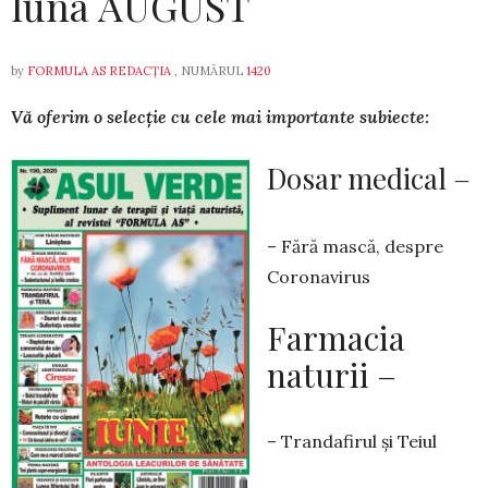
luna AUGUST
by
FORMULA AS REDACȚIA
, NUMĂRUL
1420
Vă ofe­rim o selecție cu cele mai im­por­tante su­biecte:
Dosar medical –
– Fără mască, despre
Coronavirus
Farmacia
naturii –
– Trandafirul și Teiul