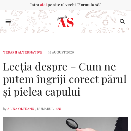
Intra
aici
pe site ul vechi "Formula AS"
TERAPII ALTERNATIVE
14 AUGUST 2020
Lecția despre – Cum ne
putem îngriji corect părul
și pielea capului
by
ALINA OLTEANU
, NUMĂRUL
1428