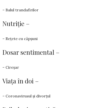
– Balul trandafirilor
Nutriție –
– Rețete cu căpșuni
Dosar sentimental –
– Cireșar
Viața în doi –
– Coronavirusul și divorțul