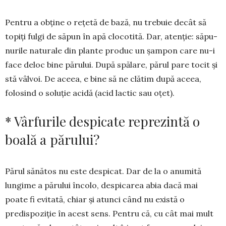
Pentru a obține o rețetă de bază, nu trebuie decât să
topiți fulgi de săpun în apă clocotită. Dar, atenție: săpu­
nurile naturale din plante produc un șampon care nu-i
face deloc bine pă­rului. După spălare, părul pare tocit și
stă vâlvoi. De aceea, e bine să ne clă­tim după aceea,
folosind o soluție aci­dă (acid lactic sau oțet).
* Vârfurile despicate reprezintă o
boală a părului?
Părul sănătos nu este despicat. Dar de la o anumită
lungime a părului încolo, despicarea abia dacă mai
poate fi evitată, chiar și atunci când nu există o
predispoziție în acest sens. Pentru că, cu cât mai mult