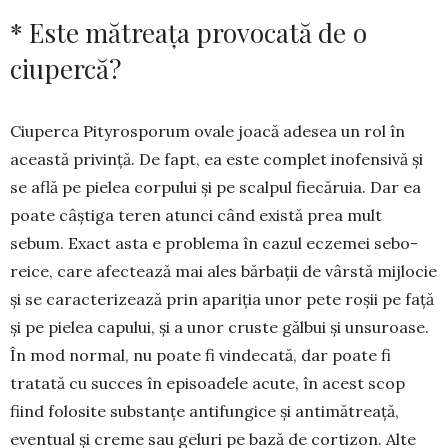
* Este mătreața provocată de o
ciupercă?
Ciuperca Pityrosporum ovale joacă adesea un rol în
această privință. De fapt, ea este complet inofensivă și
se află pe pielea corpului și pe scal­pul fiecăruia. Dar ea
poate câștiga teren atunci când există prea mult
sebum. Exact asta e pro­blema în cazul eczemei sebo­
reice, care afectează mai ales bărbații de vârstă mijlocie
și se carac­terizează prin apariția unor pete roșii pe față
și pe pielea capului, și a unor cruste gălbui și unsu­roase.
În mod normal, nu poate fi vindecată, dar poate fi
tratată cu suc­ces în episoadele acute, în acest scop
fiind folosite sub­stanțe antifun­gice și anti­mă­trea­ță,
eventual și creme sau geluri pe bază de cortizon. Alte