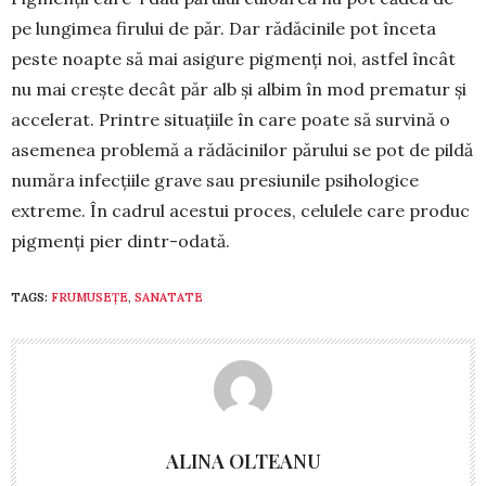
pe lungimea firului de păr. Dar rădă­cinile pot înceta
peste noapte să mai asigure pigmenți noi, astfel încât
nu mai crește decât păr alb și albim în mod prematur și
accelerat. Printre situațiile în care poate să survină o
ase­menea problemă a rădăcinilor părului se pot de pildă
număra infecțiile grave sau presiunile psihologice
extreme. În cadrul acestui proces, celulele care produc
pigmenți pier dintr-odată.
TAGS:
FRUMUSEȚE
,
SANATATE
ALINA OLTEANU