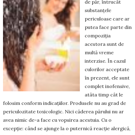
de păr, întrucât
substanțele
periculoase care ar
putea face parte din
com­poziția
acestora sunt de
multă vreme
interzise. În cazul
culorilor acceptate
în prezent, ele sunt
complet inofensive,
atâta timp cât le
folosim conform indicațiilor. Produsele nu au grad de
periculozitate toxicologic. Nici căderea părului nu ar
avea nimic de-a face cu vopsirea acestuia. Cu o
excepție: când se ajunge la o puternică reacție alergică,