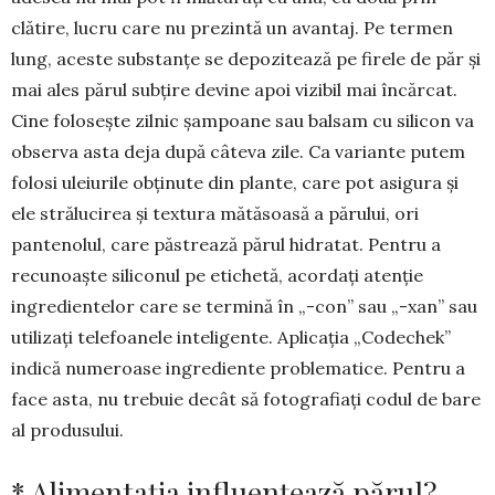
clătire, lucru care nu prezintă un avantaj. Pe termen
lung, aceste substanțe se depozitează pe firele de păr și
mai ales părul subțire devine apoi vizibil mai încărcat.
Cine folosește zilnic șam­poane sau balsam cu silicon va
observa asta deja după câteva zile. Ca variante putem
folosi ule­iurile obținute din plante, care pot asigura și
ele strălucirea și textura mătăsoasă a părului, ori
pantenolul, care păstrează părul hidratat. Pentru a
recunoaște siliconul pe etichetă, acordați aten­ție
ingredientelor care se termină în „-con” sau „-xan” sau
utilizați telefoanele inteligente. Apli­cația „Codechek”
indică numeroase ingrediente problematice. Pentru a
face asta, nu trebuie decât să fotografiați codul de bare
al produsului.
* Alimentația influențează părul?