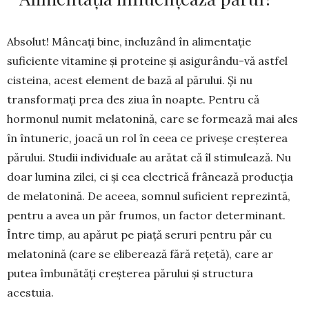
Absolut! Mâncați bine, incluzând în alimen­tație
suficiente vitamine și proteine și asigu­rându-vă astfel
cisteina, acest element de bază al părului. Și nu
transformați prea des ziua în noap­te. Pentru că
hormonul numit melatonină, care se formează mai ales
în întuneric, joacă un rol în ceea ce priveșe creșterea
părului. Studii indi­viduale au arătat că îl stimulează. Nu
doar lumina zilei, ci și cea electrică frânează producția
de melatonină. De aceea, somnul suficient reprezin­tă,
pentru a avea un păr frumos, un factor deter­minant.
Între timp, au apărut pe piață seruri pentru păr cu
melatonină (care se eliberează fără rețetă), care ar
putea îmbunătăți creșterea părului și structura
acestuia.