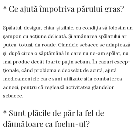
* Ce ajută împotriva părului gras?
Spălatul, desigur, chiar și zilnic, cu condiția să folosim un
șampon cu acțiune delicată. Și amânarea spălatului ar
putea, totuși, da roade. Glandele sebacee se adaptează
și, după circa o săptămână în care nu ne-am spălat, nu
mai pro­duc decât foarte puțin sebum. În cazuri excep­
ționale, când problema e deosebit de acută, ajută
medicamentele care sunt utilizate și la com­baterea
acneei, pentru că reglează activitatea glan­delor
sebacee.
* Sunt plăcile de păr la fel de
dăunătoare ca foehn-ul?