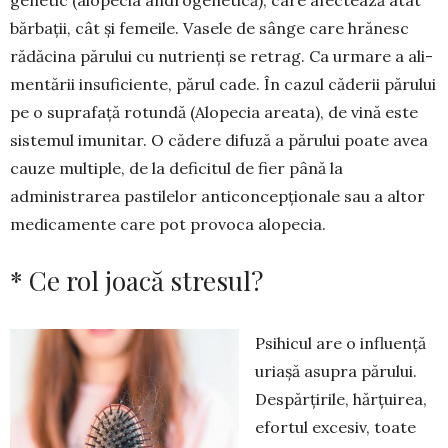
genetic (alopecia androgenetică), care afectează atât
bărbații, cât și femeile. Vasele de sânge care hrănesc
rădăcina părului cu nu­trienți se retrag. Ca urmare a ali­
mentării insu­ficiente, părul cade. În cazul căderii părului
pe o suprafață rotundă (Alopecia areata), de vină este
sistemul imunitar. O cădere difuză a părului poa­te avea
cauze multiple, de la deficitul de fier până la
administrarea pastilelor anticon­cepționale sau a altor
medicamente care pot provoca alopecia.
* Ce rol joacă stresul?
Psihicul are o influență
uriașă asupra părului.
Despărțirile, hărțuirea,
efortul excesiv, toate