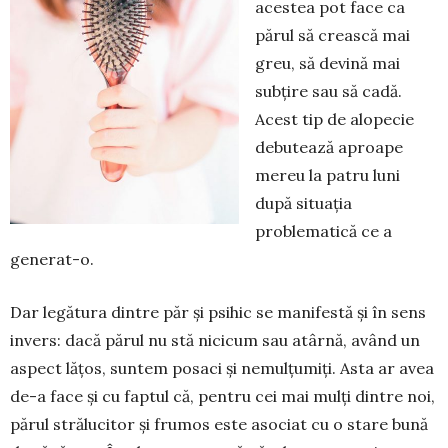
aces­tea pot face ca
părul să crească mai
greu, să de­vină mai
subțire sau să cadă.
Acest tip de alo­pecie
debutează aproape
mereu la patru luni
după situația
problematică ce a
generat-o.
Dar legătura dintre păr și psihic se manifestă și în sens
invers: dacă părul nu stă nicicum sau atârnă, având un
aspect lățos, suntem posaci și nemulțumiți. Asta ar avea
de-a face și cu faptul că, pentru cei mai mulți dintre noi,
părul strălu­citor și frumos este asociat cu o stare bună