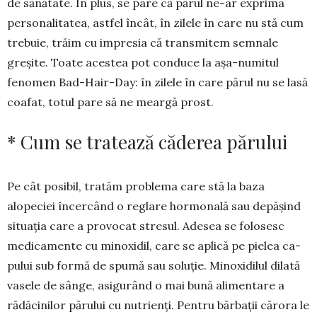
de să­nătate. În plus, se pare că părul ne-ar expri­ma
personalitatea, astfel încât, în zilele în care nu stă cum
trebuie, trăim cu impresia că transmitem semnale
greșite. Toate aces­tea pot conduce la așa-numitul
fenomen Bad-Hair-Day: în zilele în care părul nu se lasă
coafat, totul pare să ne meargă prost.
* Cum se tratează căderea părului
Pe cât posibil, tratăm problema care stă la baza
alopeciei încercând o reglare hor­monală sau depășind
situația care a provo­cat stresul. Adesea se folosesc
medicamente cu minoxidil, care se aplică pe pielea ca­
pului sub formă de spumă sau soluție. Mino­xidilul dilată
vasele de sânge, asigurând o mai bună alimentare a
rădăcinilor părului cu nutrienți. Pentru bărbații cărora le