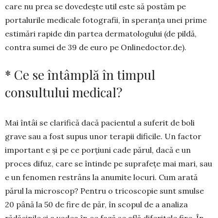
care nu prea se dovedește util este să pos­tăm pe
portalurile medicale fotografii, în spe­ranța unei prime
estimări rapide din partea der­matologului (de pildă,
contra sumei de 39 de euro pe Onlinedoctor.de).
* Ce se întâmplă în timpul
consultului medical?
Mai întâi se clarifică dacă pacientul a suferit de boli
grave sau a fost supus unor terapii difi­cile. Un factor
important e și pe ce porțiuni cade părul, dacă e un
proces difuz, care se întinde pe suprafețe mai mari, sau
e un fenomen restrâns la anumite locuri. Cum arată
părul la microscop? Pentru o tricoscopie sunt smulse
20 până la 50 de fire de păr, în scopul de a analiza