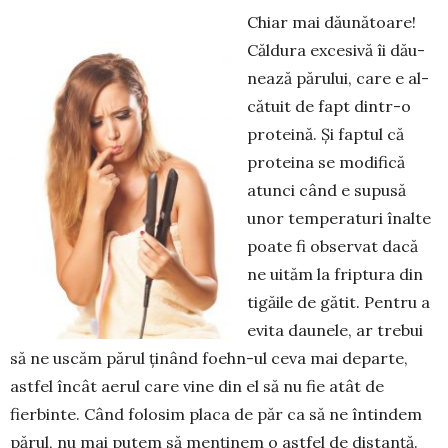
Chiar mai dăunătoare!
Căldura excesivă îi dău­
nea­ză părului, care e al­
cătuit de fapt dintr-o
proteină. Și faptul că
proteina se modi­fică
atunci când e supusă
unor temperaturi înalte
poa­te fi observat dacă
ne uităm la friptura din
tigăile de gătit. Pentru a
evita dau­nele, ar trebui
să ne uscăm părul ținând foehn-ul ceva mai departe,
astfel încât aerul care vine din el să nu fie atât de
fierbinte. Când folosim placa de păr ca să ne întindem
părul, nu mai putem să menținem o astfel de distanță.