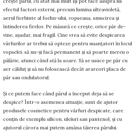
crește părul, cu atât mai mult își pot face asupra lui
efectul factori externi, precum lumina ultravioletă,
aerul fier­binte al foehn-ului, vopseaua, smucirea și
întin­derea firelor. Pe măsură ce crește, orice păr de­
vine, așadar, mai fragil. Cine vrea să evite despi­carea
vârfurilor ar trebui să opteze pentru nuan­țatori în locul
vopselei, să nu-și facă permanent și să poarte mereu o
pălărie, atunci când stă la soare. Să se usuce pe păr cu
aer călduț și să nu folosească decât arareori placa de
păr sau ondu­latorul.
Și ce putem face când părul a început deja să se
despice? Într-o asemenea situație, sunt de ajutor
produsele cosmetice pentru vârfuri des­picate, care
conțin de exemplu silicon, uleiuri sau pantenol, și cu
ajutorul cărora mai putem amâna tăierea părului.