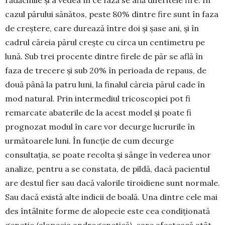
rădăcinile și a vedea în ce fază se află diferitele fire. În
cazul pă­rului sănătos, peste 80% dintre fire sunt în faza
de creștere, care durează între doi și șase ani, și în
cadrul căreia părul crește cu circa un centi­metru pe
lună. Sub trei procente dintre firele de păr se află în
faza de trecere și sub 20% în perioada de repaus, de
două până la patru luni, la finalul căreia părul cade în
mod natural. Prin inter­mediul tricoscopiei pot fi
remarcate aba­terile de la acest model și poate fi
prognozat mo­dul în care vor decurge lucrurile în
următoarele luni. În funcție de cum decurge
consultația, se poate recolta și sânge în vederea unor
analize, pentru a se constata, de pildă, dacă pacientul
are destul fier sau dacă valorile tiroidiene sunt normale.
Sau dacă există alte indicii de boală. Una dintre cele mai
des întâlnite forme de alopecie este cea condiționată