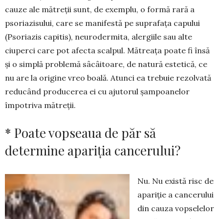
cauze ale mătreții sunt, de exem­plu, o formă rară a
psoriazisului, care se mani­festă pe suprafața capului
(Pso­riazis capitis), neuroder­mita, alergiile sau alte
ciuperci care pot afecta scalpul. Mătreața poate fi însă
și o simplă pro­blemă sâcâitoare, de natură estetică, ce
nu are la origine vreo boală. Atunci ea trebuie rezolvată
reducând producerea ei cu ajutorul șampoanelor
împotriva mătreții.
* Poate vopseaua de păr să
determine apariția cancerului?
Nu. Nu există risc de
apariție a cancerului
din cauza vopselelor