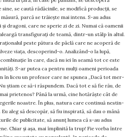
 sine, se caută rădăcinile, se modifică pro­duc­ții, se
 măsură, parcă se trăiește mai intens. S-au adus
 și dragoni, care ne sperie zi de zi. Numai că oa­menii
eargă trans­figu­rați de teamă, dintr-un stâlp în altul.
e raționalul pes­te pătura de pâclă care ne aco­peră de
alveze viața, des­coperind-o. Anali­zând-o la lupă,
 com­binație în care, dacă nu iei în seamă tot ce este
unități. S-ar putea ca pen­tru mulți oa­meni perioada
am în liceu un profesor care ne spu­nea „Dacă tot mer­
Nu știam ce să-i răs­pundem. Dacă tot e să fie rău, de
m mai prietenos? Până la urmă, cine hotărăște cât de
alegerile noastre. În plus, na­tura care continuă nestin­
. Eu aleg să descopăr, să fiu inspirată, să dau o mână
turile de pu­blicitate, să anunț lumea că s-au adus
 Chiar și așa, mai îm­plinită la trup! Fie vorba între
e pâine executate cu nonșalanță, în perioada de