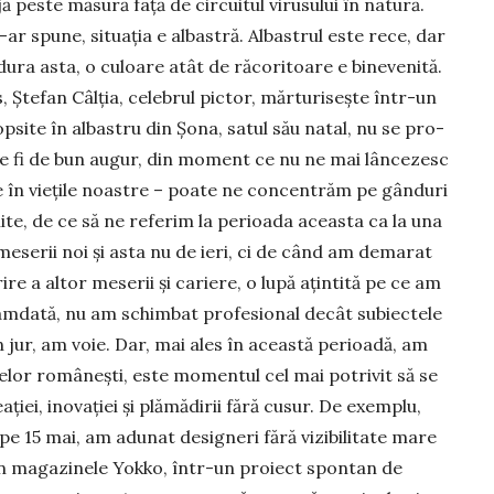
jă peste măsură față de cir­cuitul virusului în natură.
ar spune, situația e albas­tră. Albastrul este rece, dar
dura asta, o cu­loare atât de răcoritoare e bine­venită.
, Ștefan Câl­ția, celebrul pic­tor, mărtu­ri­sește într-un
site în albastru din Șona, satul său natal, nu se pro­
te fi de bun augur, din mo­ment ce nu ne mai lâncezesc
e în vie­țile noastre – poate ne concentrăm pe gânduri
ite, de ce să ne referim la perioada aceasta ca la una
meserii noi și asta nu de ieri, ci de când am demarat
re a altor meserii și cariere, o lupă ațintită pe ce am
m­dată, nu am schimbat profesional decât su­biectele
în jur, am voie. Dar, mai ales în această perioadă, am
or românești, este momen­tul cel mai potrivit să se
eației, inovației și plă­mădirii fără cusur. De exemplu,
 pe 15 mai, am adunat designeri fără vizibilitate mare
e în magazinele Yokko, într-un proiect spontan de