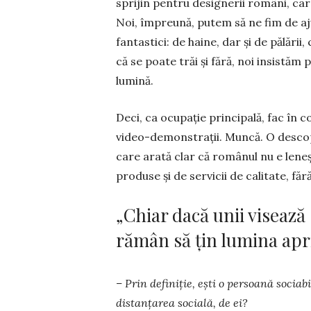
sprijin pentru designerii români, car
Noi, împreună, putem să ne fim de aju
fantastici: de haine, dar și de pălării, 
că se poate trăi și fără, noi insistăm
lumină.
Deci, ca ocupație principală, fac în 
video-demonstrații. Muncă. O descopă
care arată clar că românul nu e lene
produse și de servicii de calitate, făr
„Chiar dacă unii visează
rămân să țin lumina ap
– Prin definiție, ești o persoană sociabil
distanțarea socială, de ei?