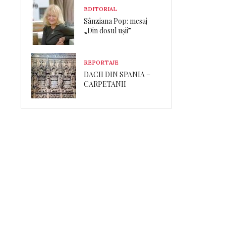
EDITORIAL
Sânziana Pop: mesaj
„Din dosul ușii”
REPORTAJE
DACII DIN SPANIA –
CARPETANII