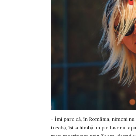
– Îmi pare că, în România, nimeni nu
treabă, își schimbă un pic fasonul apu
mari meetinguri prin Zoom, destui se