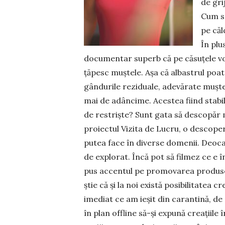
de gri
Cum s-
pe căl
În plus
documentar superb că pe căsuțele vop­
țăpesc muștele. Așa că albas­trul poa
gându­rile reziduale, adevărate mușt
mai de adâncime. Acestea fiind stabil
de res­triște? Sunt gata să descopăr 
proiectul Vizita de Lucru, o descoperi
putea face în diverse domenii. Deoca
de explorat. Încă pot să fil­mez ce e 
pus ac­centul pe promovarea produsel
știe că și la noi există posibilitatea cr
ime­diat ce am ieșit din carantină, de
în plan offline să-și expună creațiil