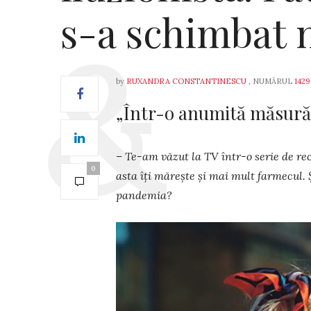
s-a schimbat 
by
RUXANDRA CONSTANTINESCU
, NUMĂRUL
1429
„Într-o anumită măsură,
– Te-am văzut la TV într-o serie de rec
0
asta îți mărește și mai mult farmecul. Ș
pandemia?