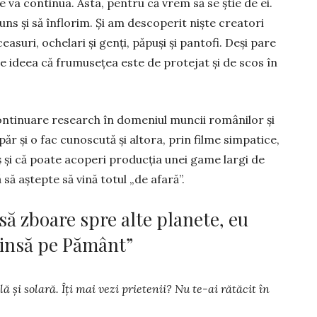
e va continua. Asta, pentru că vrem să se știe de ei.
ns și să înflorim. Și am descoperit niște creatori
ceasuri, oche­lari și genți, păpuși și pantofi. Deși pare
 pe ideea că frumusețea este de protejat și de scos în
con­tinuare research în domeniul muncii românilor și
r și o fac cunoscută și altora, prin filme simpatice,
ș și că poate acoperi producția unei game largi de
ă să aștepte să vină totul „de afară”.
 să zboare spre alte planete, eu
rinsă pe Pământ”
ă și solară. Îți mai vezi prie­tenii? Nu te-ai rătăcit în