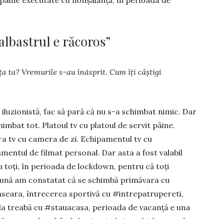
 albastrul e răcoros”
ța ta? Vremurile s-au înăsprit. Cum îți câștigi
 iluzionistă, fac să pară că nu s-a schim­bat nimic. Dar
imbat tot. Platoul tv cu pla­toul de servit pâine.
 tv cu camera de zi. Echi­pamentul tv cu
mentul de filmat perso­nal. Dar asta a fost valabil
 toți, în perioada de lockdown, pentru că toți
ună am constatat că se schimbă primăvara cu
eara, întrecerea sportivă cu #intrepatrupereti,
a treabă cu #stauacasa, perioada de vacanță e una