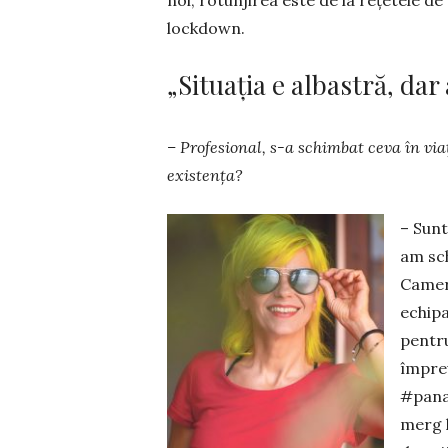
lockdown.
„Situația e albastră, dar
– Profesional, s-a schimbat ceva în via
existența?
– Sunt
am sch
Camera
echipa
pentru
împre
#panas
merg l