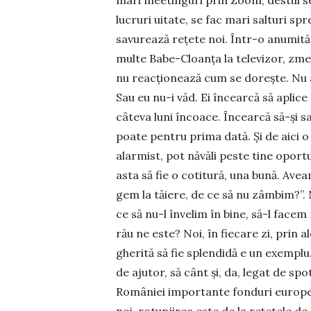
lucruri uitate, se fac mari salturi spre
savurează rețete noi. Într-o anumită
multe Babe-Cloanța la televi­zor, zmei
nu reacționează cum se dorește. Nu al
Sau eu nu-i văd. Ei în­cearcă să aplic
câteva luni încoa­ce. Încearcă să-și s
poate pentru pri­ma dată. Și de aici o
alarmist, pot năvăli peste tine oport
asta să fie o cotitură, una bună. Ave
gem la tăiere, de ce să nu zâm­bim?”. 
ce să nu-l învelim în bine, să-l fa­ce
rău ne este? Noi, în fiecare zi, prin 
ghe­rită să fie splendidă e un exemplu
de ajutor, să cânt și, da, legat de spo
României importante fonduri europene.
noi, rotunjirea este de la rețetele d