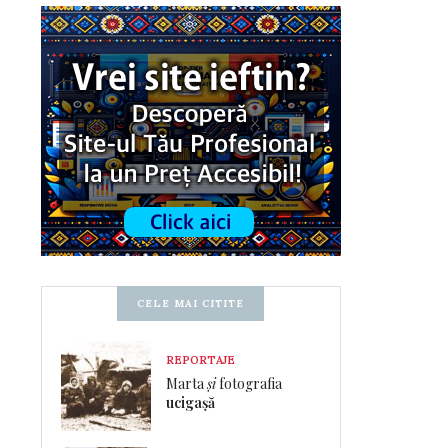
CELE MAI CITITE
REPORTAJE
Marta
și
fotografia
ucigașă