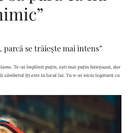
nimic”
 parcă se trăiește mai intens”
lame. Te-ai împlinit puțin, ești mai puțin băiețoasă, dar
i zâmbetul îți este la locul lui. Tu n-ai nicio legătură cu