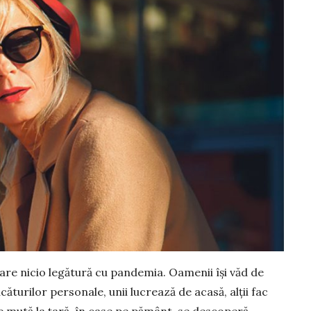
 are nicio legătură cu pandemia. Oamenii își văd de
căturilor personale, unii lucrează de acasă, alții fac
 mută la țară, în case pe pământ, se descoperă