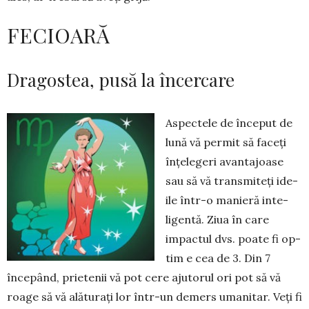
FECIOARĂ
Dragostea, pusă la încercare
Aspectele de început de
lună vă permit să faceți
înțelegeri avantajoase
sau să vă transmiteți ide­
ile într-o manieră inte­
ligentă. Zi­ua în care
impactul dvs. poate fi op­
tim e cea de 3. Din 7
începând, prie­tenii vă pot cere ajutorul ori pot să vă
roage să vă alăturați lor într-un de­mers umanitar. Veți fi