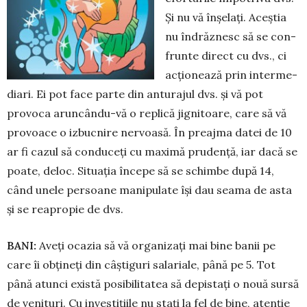
Și nu vă înșelați. Aceștia
nu îndrăznesc să se con­
frunte direct cu dvs., ci
acționează prin inter­me­
diari. Ei pot face parte din anturajul dvs. și vă pot
provoca aruncându-vă o replică jignitoare, care să vă
provoace o izbucnire nervoasă. În preajma datei de 10
ar fi cazul să conduceți cu maximă prudență, iar dacă se
poate, deloc. Situația începe să se schim­be după 14,
când unele persoane manipulate își dau seama de asta
și se reapropie de dvs.
BANI:
Aveți ocazia să vă organizați mai bine banii pe
care îi obțineți din câștiguri sa­lariale, până pe 5. Tot
până atunci există posibi­litatea să depistați o nouă sursă
de venituri. Cu in­vestițiile nu stați la fel de bine, atenție