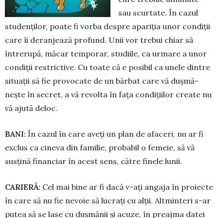
sau scur­tate. În cazul
studenților, poa­te fi vorba des­pre apariția unor con­­di­ții
care îi de­ran­jează profund. Unii vor trebui chiar să
întrerupă, mă­car tem­porar, studiile, ca urmare a u­nor
con­diții restrictive. Cu toate că e po­sibil ca unele dintre
si­tua­ții să fie provocate de un bărbat care vă duș­mă­
nește în secret, a vă revolta în fața condițiilor create nu
vă ajută deloc.
BANI:
În cazul în care aveți un plan de afaceri, nu ar fi
ex­clus ca cineva din familie, probabil o femeie, să vă
susțină financiar în acest sens, către finele lunii.
CARIERĂ:
Cel mai bine ar fi dacă v-ați angaja în proiecte
în care să nu fie nevoie să lucrați cu al­ții. Altminteri s-ar
putea să se lase cu dușmănii și acuze, în preajma datei