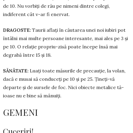
de 10. Nu vorbiți de rău pe nimeni din­tre colegi,
indiferent cât v-ar fi enervat.
DRAGOSTE:
Taurii aflați în cău­tarea unei noi iubiri pot
întâlni mai multe persoane inte­re­sante, mai ales pe 3 și
pe 10. O relație propriu-zisă poate începe însă mai
degrabă între 15 și 18.
SĂNĂTATE:
Luați toate măsurile de precauție, la vo­lan,
dacă e musai să conduceți pe 10 și pe 25. Țineți-vă
departe și de sur­sele de foc. Nici obiecte metalice tă­
ioa­se nu e bine să mânuiți.
GEMENI
Cuceriri!