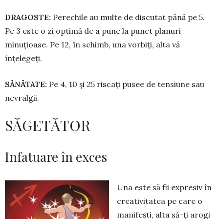
DRAGOSTE:
Perechile au multe de discutat până pe 5.
Pe 3 este o zi optimă de a pune la punct planuri
minuțioase. Pe 12, în schimb, una vorbiți, alta vă
înțelegeți.
SĂNĂTATE:
Pe 4, 10 şi 25 riscați pusee de ten­siu­ne sau
nevralgii.
SĂGETĂTOR
Infatuare în exces
Una este să fii expresiv în
creativitatea pe care o
manifești, alta să-ți arogi