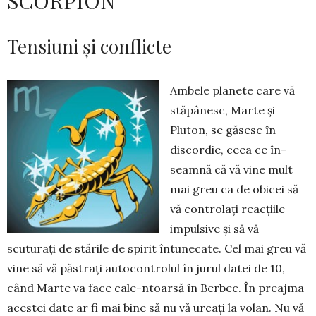
SCORPION
Tensiuni și conflicte
Ambele planete care vă
stăpânesc, Marte și
Pluton, se găsesc în
discordie, ceea ce în­
seamnă că vă vine mult
mai greu ca de obicei să
vă controlați reacțiile
impulsive și să vă
scuturați de stările de spirit întunecate. Cel mai greu vă
vine să vă păstrați autocontrolul în jurul datei de 10,
când Marte va face cale-ntoarsă în Berbec. În preaj­­­ma
acestei date ar fi mai bine să nu vă urcați la volan. Nu vă