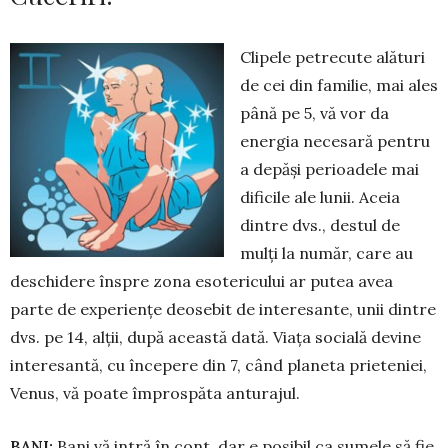
Clipele petrecute alături
de cei din familie, mai ales
până pe 5, vă vor da
energia necesară pentru
a depăși perioadele mai
dificile ale lunii. Aceia
dintre dvs., destul de
mulți la număr, care au
des­chidere înspre zona esoteri­cu­lui ar putea avea
parte de ex­periențe deosebit de in­te­re­san­te, unii dintre
dvs. pe 14, alții, du­pă această dată. Viața socială de­vi­ne
interesantă, cu începere din 7, când planeta prieteniei,
Ve­nus, vă poate împrospăta anturajul.
BANI:
Bani vă intră în cont, dar e posibil ca sumele să fie