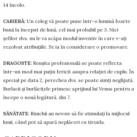
14 încolo.
CARIERĂ:
Un coleg vă poate pune într-o lumină foarte
bună la început de lună, cel mai probabil pe 3. Nici
șefilor dvs. nu le va scăpa modul inventiv în care v-ați
rezolvat atribuțiile. Se ia în considerare o promovare.
DRAGOSTE:
Reușita profesională se poate reflecta
într-un mod mai puțin fericit asupra relației de cuplu. În
special pe data 2, perechea dvs. se poate simți neglijată.
Burlacii și burlăcițele primesc sprijinul lui Venus pentru a
începe o nouă legătură, din 7.
SĂNĂTATE:
Rinichii au nevoie să fie sti­mulați la mijlocul
lunii, când pot să apară neplăceri cu tiroida.