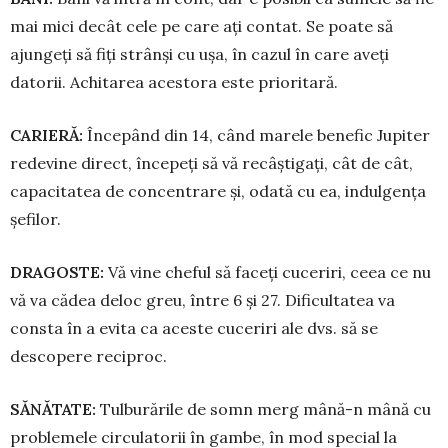
mai mici decât cele pe care ați con­tat. Se poate să
ajungeți să fiți strânși cu ușa, în cazul în care aveți
datorii. Achitarea acestora este prioritară.
CARIERĂ:
Începând din 14, când marele benefic Jupiter
re­devine direct, începeţi să vă recâş­tigaţi, cât de cât,
capa­ci­tatea de con­cen­trare şi, odată cu ea, in­dul­genţa
şefilor.
DRAGOSTE:
Vă vine cheful să fa­ceți cuceriri, ceea ce nu
vă va cădea deloc greu, între 6 și 27. Dificultatea va
consta în a evita ca aceste cuceriri ale dvs. să se
descopere re­ciproc.
SĂNĂTATE:
Tulburările de somn merg mână-n mână cu
problemele circulatorii în gambe, în mod special la