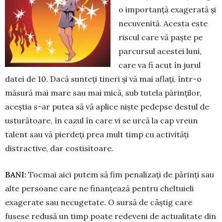
o im­portanță exagerată și
necuvenită. Acesta este
ris­cul care vă paște pe
parcursul acestei luni,
care va fi acut în jurul
datei de 10. Dacă sunteți tineri și vă mai aflați, într-o
măsură mai mare sau mai mică, sub tutela părinților,
aceștia s-ar putea să vă aplice niște pedepse destul de
usturătoare, în ca­zul în care vi se urcă la cap vreun
talent sau vă pierdeți prea mult timp cu activități
distractive, dar costisitoare.
BANI:
Tocmai aici putem să fim penalizați de părinți sau
alte persoane care ne fi­nanțează pentru cheltuieli
exagerate sau necu­getate. O sursă de câștig care
fusese redusă un timp poate redeveni de actualitate din