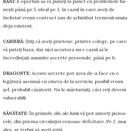
BANI:
E oportun să vă puneți la punct cu problemele bă­
nești până pe 5, ideal pe 3, în cazul în care aveți de
încheiat vreun contract sau de schimbat termenii unuia
deja existent.
CARIERĂ:
Știți că aveți prietene, printre colege, pe care
vă puteți baza, dar nici acestora nu e cazul să le
încredințați anumite secrete personale, până pe 6.
DRAGOSTE:
Aceste secrete pot avea de-a face cu o
legătură ascunsă cu ci­neva de la serviciu, posibil vre­un
șef, probabil căsătorit. Nu le măr­tu­risiți, căci veți deveni
vulne­rabili.
SĂNĂTATE:
În primele zile ale lu­nii vă pot amorți pi­cioa­
rele, din pricina circulației venoa­se deficitare. Pe 2, mai
ales, ar trebui să aveți grijă.