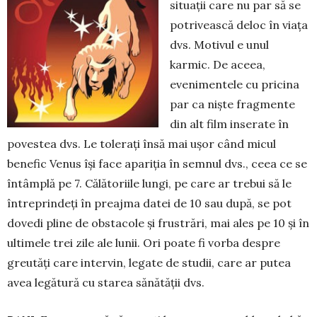
situații care nu par să se
potrivească deloc în viața
dvs. Motivul e unul
karmic. De aceea,
evenimentele cu pricina
par ca niște fragmente
din alt film inse­ra­te în
povestea dvs. Le tolerați însă mai ușor când micul
benefic Venus își face apariția în semnul dvs., ceea ce se
întâmplă pe 7. Călă­to­riile lungi, pe care ar trebui să le
între­prindeți în preajma datei de 10 sau după, se pot
dovedi pline de obstacole și frustrări, mai ales pe 10 și în
ultimele trei zile ale lunii. Ori poate fi vorba despre
greutăți care intervin, legate de studii, care ar putea
avea le­gătură cu starea sănătății dvs.