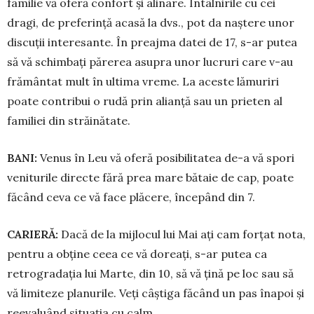
familie vă oferă confort și alinare. Întâlnirile cu cei
dragi, de preferință acasă la dvs., pot da naștere unor
discuții in­teresante. În preajma datei de 17, s-ar putea
să vă schim­bați părerea asupra unor lucruri care v-au
frământat mult în ultima vreme. La aceste lă­mu­riri
poate contribui o rudă prin ali­anță sau un prieten al
familiei din străinătate.
BANI:
Venus în Leu vă oferă posibilitatea de-a vă spori
veniturile directe fără prea mare bă­taie de cap, poate
făcând ceva ce vă face plăcere, începând din 7.
CARIERĂ:
Dacă de la mijlocul lui Mai ați cam forțat nota,
pentru a obține ceea ce vă do­reați, s-ar putea ca
retrogradația lui Marte, din 10, să vă țină pe loc sau să
vă limiteze planurile. Veți câș­tiga făcând un pas înapoi și
reevaluând situația cu calm.