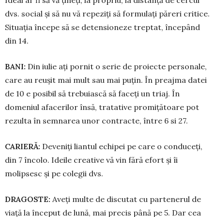
Ideal ar fi să vă țineți, la propriu, la distanță de cercul
dvs. social și să nu vă repeziți să formulați păreri critice.
Situaţia începe să se detensioneze treptat, începând
din 14.
BANI:
Din iulie ați pornit o serie de proiecte personale,
care au reușit mai mult sau mai puțin. În preajma datei
de 10 e posibil să trebuiască să faceți un triaj. În
domeniul afacerilor însă, tratative promițătoare pot
rezulta în semna­rea unor contracte, între 6 si 27.
CARIERĂ:
Deveniți liantul echipei pe care o con­duceți,
din 7 încolo. Ideile crea­ti­ve vă vin fără efort și îi
molipsesc și pe colegii dvs.
DRAGOSTE:
Aveți multe de discutat cu par­tenerul de
viață la început de lu­nă, mai precis până pe 5. Dar cea