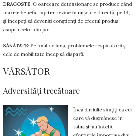
DRAGOSTE:
O oarecare detensionare se pro­duce când
marele benefic Jupiter re­vine în mișcare directă, pe 14,
și începeți să deve­niți conștienți de efectul produs
asupra celor din jur.
SĂNĂTATE:
Pe final de lună, problemele res­piratorii și
cele de mobilitate încep să dispară.
VĂRSĂTOR
­Adversități trecătoare
Încă din iulie simțiți că cei
care vă dușmănesc în
taină și-au întețit
eforturile împotriva dvs.