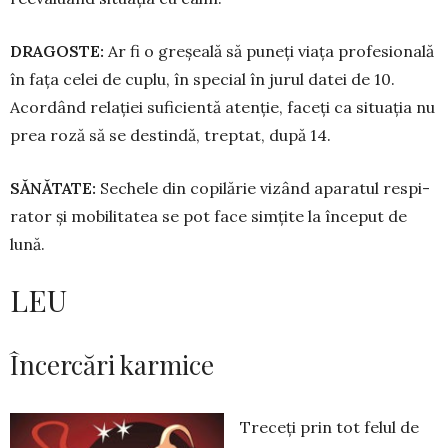
DRAGOSTE:
Ar fi o greșeală să puneți viața pro­fesională
în fața celei de cu­plu, în special în jurul datei de 10.
Acor­dând relației suficientă aten­ție, faceți ca situația nu
prea roză să se destindă, treptat, după 14.
SĂNĂTATE:
Sechele din co­pi­lărie vizând apa­ra­tul res­pi­
rator și mobi­litatea se pot fa­ce simțite la în­ceput de
lună.
LEU
Încercări karmice
Treceți prin tot felul de