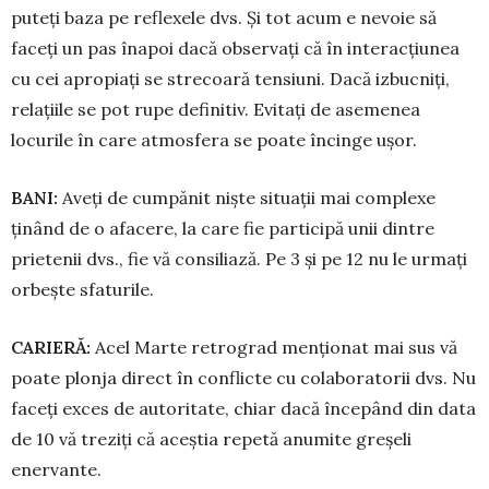
puteți ba­za pe reflexele dvs. Și tot acum e ne­vo­ie să
faceți un pas înapoi dacă ob­ser­­vați că în interacțiunea
cu cei apro­piați se strecoară tensiuni. Da­că izbuc­niți,
re­lațiile se pot rupe de­­fi­nitiv. Evitați de ase­menea
locurile în care at­mosfera se poate încinge ușor.
BANI:
Aveți de cumpănit niște situații mai complexe
ținând de o afacere, la care fie participă unii dintre
prietenii dvs., fie vă consiliază. Pe 3 și pe 12 nu le urmați
orbește sfaturile.
CARIERĂ:
Acel Marte retrograd menționat mai sus vă
poate plonja direct în con­flic­te cu colaboratorii dvs. Nu
faceți exces de auto­ri­tate, chiar dacă începând din data
de 10 vă treziți că aceștia repetă anumite greșeli
enervante.