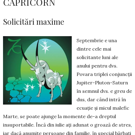
CAPRICORN
Solicitări maxime
Septembrie e una
dintre cele mai
solicitante luni ale
anului pentru dvs.
Povara triplei con­juncții
Jupiter-Pluton-Saturn
în semnul dvs. e greu de
dus, dar când intră în
ecuație și micul ma­le­fic
Marte, se poate ajunge la momente de-a drep­tul
insuportabile. Încă din iulie ați adunat o groază de stres,
iar dacă anumite persoane din familie, în spe­cial bărbați