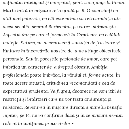
acționăm inteligent și cumpătat, pentru a ajunge la liman.
Marte intră în mișcare retrogradă pe 9. O vom simți cu
atât mai puternic, cu cât este prima sa retrogradație din
acest secol în semnul Berbecului, pe care-l stăpânește.
Aspectul dur pe care-l formează în Capricorn cu celălalt
malefic, Saturn, ne accentuează senzația de frustrare și
limitare în încercările noastre de-a ne atinge obiectivele
personale. Sau în poveștile pasionale de amor, care pot
îmbrăca un caracter de-a dreptul obsesiv. Ambiția
profesională poate îmbrăca, la rândul ei, forme acute. În
toate aceste situații, atitudinea recomandată e cea de
expectativă prudentă. Va fi greu, deoarece ne vom izbi de
restricții și întârzieri care ne vor testa anduranța și
răbdarea. Revenirea în mișcare directă a marelui benefic
Jupiter, pe 14, ne va confirma dacă și în ce măsură ne-am
ridicat la înălțimea provocărilor •