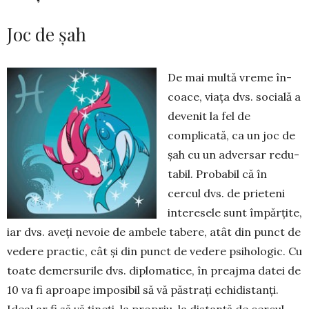
Joc de șah
De mai multă vreme în­
coa­ce, viața dvs. socială a
devenit la fel de
complicată, ca un joc de
șah cu un adversar re­du­
tabil. Probabil că în
cercul dvs. de prieteni
inte­re­sele sunt împărțite,
iar dvs. aveți nevoie de ambele tabere, atât din punct de
vedere practic, cât și din punct de vedere psihologic. Cu
toate demersurile dvs. diplomatice, în preajma datei de
10 va fi aproa­pe imposibil să vă păstrați echidistanți.