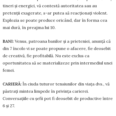
tineri și energici, vă contestă autori­tatea sau au
pretenții exagerate, s-ar putea să reac­ționați violent.
Explozia se poate produce oricând, dar în forma cea
mai dură, în preajma lui 10.
BANI:
Venus, patroana banilor și a prieteniei, anunță că
din 7 încolo vi se poate pro­pu­ne o afacere, fie deosebit
de creativă, fie profitabilă. Nu este exclus ca
oportunitatea să se materializeze prin intermediul unei
femei.
CARIERĂ:
În ciuda tuturor tensiunilor din viața dvs., vă
păstrați mintea limpede în pri­vința carierei.
Conversațiile cu șefii pot fi deo­sebit de productive între
6 și 27.