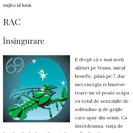
mijlocul lunii.
RAC
Însingurare
E drept că o mai aveți
alături pe Venus, micul
benefic, pâ­nă pe 7, dar
nici energia ei bine­voi­
toare nu vă poate scăpa
cu totul de sen­zațiile de
solitudine și de grijile
care apar din senin. Ca
în­tot­deauna, viața de