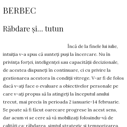
BERBEC
Răbdare și… tutun
Încă de la finele lui iulie,
intu­i­ția v-a spus că sunteți puși la în­cercare. Nu în
privința forței, inte­li­genței sau capacității decizio­na­le,
de acestea dispuneți în conti­nuare, ci cu privire la
gestionarea acestora în condiții vitrege. V-ar fi de folos
dacă v-ați face o evaluare a obiectivelor personale pe
care v-ați propus să la atingeți la începutul anului
trecut, mai precis în perioada 2 ianuarie-14 februarie.
Se poate să fi făcut oarecare progrese în acest sens,
dar acum vi se cere să vă mo­bilizați folosindu-vă de
calități ca: răb­darea, simțul strategic și tempo­rizarea.