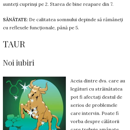
sunteți cu­prinși pe 2. Starea de bine rea­pa­re din 7.
SĂNĂTATE:
De calitatea som­nului depinde să ră­mâneți
cu reflexele funcționale, pâ­nă pe 5.
TAUR
Noi iubiri
Aceia dintre dvs. care au
legături cu străinătatea
pot fi afectați destul de
serios de pro­ble­mele
care intervin. Poate fi
vorba des­pre călătorii
care trebuie amânate