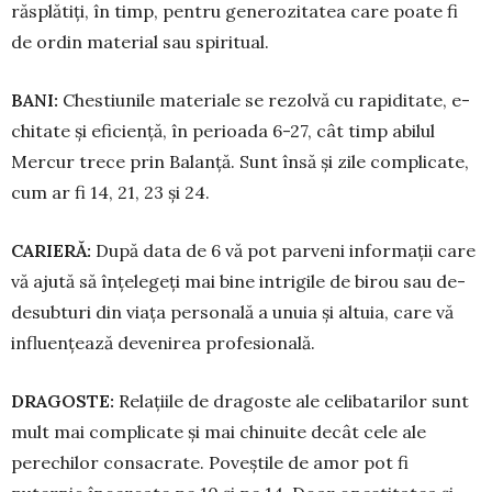
răsplătiți, în timp, pentru generozitatea care poa­te fi
de ordin material sau spiritual.
BANI:
Chestiunile materiale se rezolvă cu rapiditate, e­
chi­tate și eficiență, în perioada 6-27, cât timp abilul
Mercur trece prin Ba­lanță. Sunt însă și zile complicate,
cum ar fi 14, 21, 23 și 24.
CARIERĂ:
După data de 6 vă pot parveni infor­ma­ții care
vă ajută să în­țelegeți mai bine in­tri­gile de bi­rou sau de­
desubturi din via­ța per­sonală a unuia și altuia, care vă
influențează devenirea profe­sio­na­lă.
DRAGOSTE:
Relațiile de dra­goste ale celi­bata­rilor sunt
mult mai complicate și mai chinuite decât cele ale
perechilor consacrate. Po­veș­tile de amor pot fi