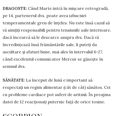
DRAGOSTE:
Când Marte intră în mișcare re­trogradă,
pe 14, partenerul dvs. poa­­te avea izbucniri
temperamentale greu de înțe­les. Nu este însă cazul să
vă simțiți responsabili pen­tru tensiunile sale interioare,
dacă încearcă să le descarce asupra dvs. Dacă vă
încredințează însă frământările sale, îi puteți da
ascultare şi sfaturi bune, mai ales în intervalul 6-27,
când excelentul comunicator Mercur se găsește în
semnul dvs.
SĂNĂTATE:
La început de lună e important să
respectați un regim alimentar (cât de cât) sănătos. Cei
cu probleme cardiace pot suferi de aritmii. În preajma
datei de 12 reacționați pu­ternic față de orice toxine.