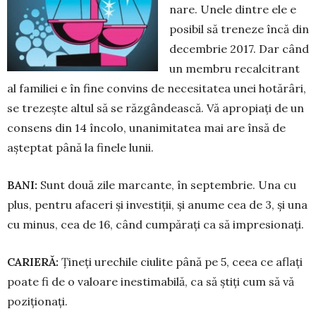
nare. Unele dintre ele e
posibil să treneze încă din
decembrie 2017. Dar când
un membru recalcitrant
al familiei e în fine convins de necesitatea unei hotărâri,
se trezește altul să se răzgândească. Vă apropiați de un
consens din 14 încolo, unanimitatea mai are însă de
așteptat până la finele lunii.
BANI:
Sunt două zile marcante, în septembrie. Una cu
plus, pentru afaceri și investiții, și anume cea de 3, și una
cu minus, cea de 16, când cumpărați ca să impresionați.
CARIERĂ:
Țineți urechile ciulite până pe 5, ceea ce aflați
poate fi de o valoare inestimabilă, ca să știți cum să vă
poziționați.