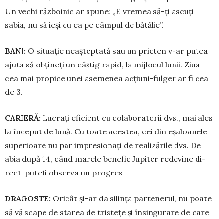
Un vechi războinic ar spu­ne: „E vremea să-ți ascuți
sabia, nu să ieși cu ea pe câmpul de bătălie”.
BANI:
O situație neașteptată sau un prieten v-ar putea
ajuta să obțineți un câștig rapid, la mijlocul lunii. Ziua
cea mai propice unei asemenea acțiuni-fulger ar fi cea
de 3.
CARIERĂ:
Lucrați eficient cu colaboratorii dvs., mai ales
la început de lună. Cu toate acestea, cei din eșaloanele
su­pe­rioa­re nu par impresionați de reali­ză­rile dvs. De
abia după 14, când ma­rele benefic Jupiter redevine di­
rect, puteți observa un progres.
DRAGOSTE:
Oricât și-ar da si­lința partenerul, nu poa­te
să vă scape de starea de tris­tețe și însingurare de care