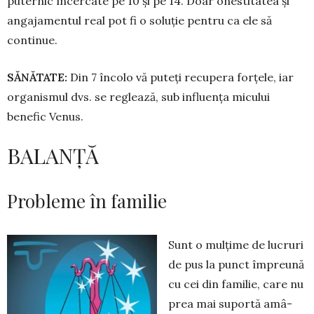
puternic în­cer­cate pe 10 și pe 14. Doar onestitatea și
an­ga­jamentul real pot fi o soluție pen­tru ca ele să
continue.
SĂNĂTATE:
Din 7 încolo vă pu­teți recupera forțe­le, iar
organismul dvs. se reglează, sub influența micului
benefic Venus.
BALANȚĂ
Probleme în familie
Sunt o mulțime de lucruri
de pus la punct împreună
cu cei din familie, care nu
prea mai suportă amâ­