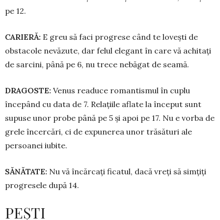
pe 12.
CARIERĂ:
E greu să faci progrese când te lo­vești de
obstacole nevăzute, dar fe­lul elegant în care vă achitați
de sarcini, până pe 6, nu trece nebăgat de seamă.
DRAGOSTE:
Venus readuce romantismul în cuplu
începând cu data de 7. Re­la­țiile aflate la început sunt
supuse unor probe până pe 5 și apoi pe 17. Nu e vorba de
grele încercări, ci de expunerea unor trăsături ale
persoanei iubite.
SĂNĂTATE:
Nu vă încărcați ficatul, dacă vreți să simțiți
progresele după 14.
PEȘTI