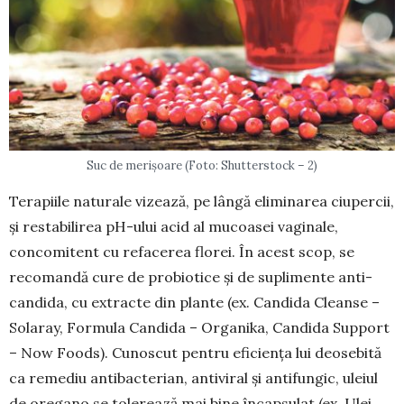
Suc de merișoare (Foto: Shutterstock – 2)
Terapiile naturale vizează, pe lângă eliminarea ciupercii,
și restabilirea pH-ului acid al mucoasei vaginale,
concomitent cu refacerea florei. În acest scop, se
recomandă cure de probiotice și de supli­mente anti-
candida, cu extracte din plante (ex. Can­dida Cleanse –
Solaray, Formula Candida – Orga­nika, Candida Support
– Now Foods). Cu­nos­cut pentru eficiența lui deosebită
ca remediu antibac­terian, antiviral și antifungic, uleiul
de oregano se tolerează mai bine încapsulat (ex. Ulei