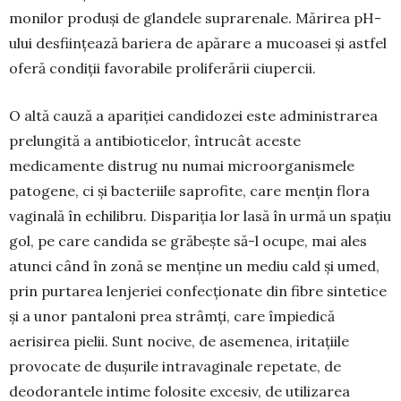
monilor produși de glandele suprarenale. Mărirea pH-
ului desfiin­țează bariera de apărare a mucoasei și astfel
oferă condiții favorabile proli­ferării ciu­percii.
O altă cauză a apariției candidozei este admi­nis­trarea
prelungită a antibioticelor, întrucât aces­te
medicamente distrug nu numai microor­ganis­mele
patogene, ci și bacteriile saprofite, care men­țin flora
vaginală în echilibru. Dispariția lor lasă în urmă un spațiu
gol, pe care candida se grăbește să-l ocupe, mai ales
atunci când în zonă se menține un mediu cald și umed,
prin purtarea lenjeriei confecționate din fibre sintetice
și a unor pantaloni prea strâmți, care împiedică
aerisirea pielii. Sunt nocive, de ase­menea, iritațiile
provocate de dușu­rile intrava­gi­nale repetate, de
deodorantele intime folosite ex­cesiv, de utilizarea