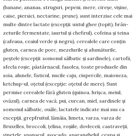
(banane, ana­nas, struguri, pepeni, mere, cireșe, vișine,
caise, pier­sici, nectarine, prune), sunt inter­zise cele mai
mul­te dintre lactate (excepții: untul ghee (topit), brân­
zeturile fermentate, iaurtul și chefirul), cofeina și teina
(cafeaua, ceaiul verde și negru), cerealele care conțin
gluten, carnea de porc, mezelurile și afumăturile,
peștele (excepții: somo­nul sălbatic și sardinele), cartofii,
sfecla roșie, păs­târnacul, fasolea, toate produsele din
soia, alunele, fisticul, nucile caju, ciupercile, maioneza,
ketchup-ul, oțe­tul (excepție: oțetul de mere). Sunt
permise ce­realele fără gluten (quinoa, hrișca, meiul,
ovăzul), carnea de vacă, pui, curcan, miel, sardinele și
so­monul sălbatic, ouăle, lactatele indicate mai sus ca
excepții, grepfruitul, lămâia, limeta, varza, varza de
Bruxelles, broccoli, țelina, roșiile, dovleceii, castra­veții,
vinetele, spanacul, avo­cado, sparanghelul, ceapa și