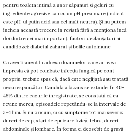
pentru toaleta intimă a unor săpunuri și geluri cu
ingrediente agresive sau cu un pH prea mare (indicat
este pH-ul puțin acid sau cel mult neutru). Și nu putem
încheia această trecere în revistă fără a menționa încă
doi dintre cei mai im­portanți factori declanșatori ai
candidozei: dia­betul zaharat și bolile auto­imune.
Ca avertisment la adresa doamnelor care ar avea
impresia că pot combate infec­ția fungică pe cont
propriu, trebuie spus că, dacă este ne­glijată sau tratată
necorespun­zător, Candida albi­cans se ex­tinde. În 40-
45% din­tre cazu­rile înregistrate, se con­stată că ea
revine mereu, episoa­dele re­petându-se la intervale de
3-4 luni. Și nu oricum, ci cu simp­tome tot mai severe:
dureri de cap, stări de epuizare fizică, fe­bră, dureri
abdominale și lom­bare. În forma ei deosebit de gra­vă