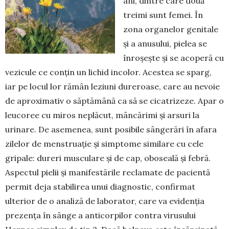
ani, din­tre care două
treimi sunt femei. În
zona orga­nelor genitale
și a anusului, pielea se
înroșește și se aco­peră cu
vezicule ce conțin un lichid incolor. Acestea se sparg,
iar pe locul lor rămân leziuni dureroase, care au nevoie
de aproximativ o săptămână ca să se cicatrizeze. Apar o
leucoree cu miros neplăcut, mâncărimi și arsuri la
urinare. De asemenea, sunt posibile sângerări în afara
zilelor de menstruație și simptome similare cu cele
gripale: dureri musculare și de cap, oboseală și febră.
Aspectul pielii și manifestările reclamate de pacientă
permit deja stabilirea unui diagnostic, confirmat
ulterior de o analiză de laborator, care va eviden­ția
prezența în sânge a anticorpilor contra virusului