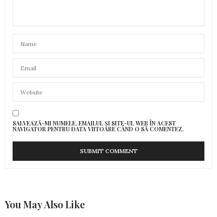
SALVEAZĂ-MI NUMELE, EMAILUL ȘI SITE-UL WEB ÎN ACEST
NAVIGATOR PENTRU DATA VIITOARE CÂND O SĂ COMENTEZ.
You May Also Like