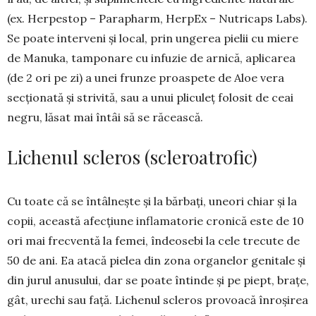
(ex. Herpestop – Parapharm, HerpEx – Nutricaps Labs).
Se poate interveni și local, prin ungerea pielii cu miere
de Manuka, tamponare cu infuzie de ar­nică, aplicarea
(de 2 ori pe zi) a unei frunze proas­pete de Aloe vera
secționată și strivită, sau a unui pliculeț folosit de ceai
negru, lăsat mai întâi să se răcească.
Lichenul scleros (scleroatrofic)
Cu toate că se întâlnește și la băr­bați, uneori chiar și la
copii, această afecțiune inflama­torie cro­nică este de 10
ori mai frecventă la femei, îndeo­sebi la cele trecute de
50 de ani. Ea atacă pielea din zona organelor geni­tale și
din jurul anusului, dar se poate întinde și pe piept, brațe,
gât, urechi sau față. Li­chenul scleros provoa­că înroșirea