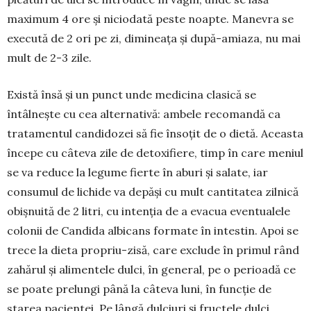
maximum 4 ore și niciodată peste noapte. Ma­nevra se
execută de 2 ori pe zi, dimineața și după-amiaza, nu mai
mult de 2-3 zile.
Există însă și un punct unde me­dicina clasică se
întâlnește cu cea alternativă: ambele reco­man­dă ca
tratamentul candidozei să fie însoțit de o dietă. Aceasta
în­cepe cu câteva zile de detoxi­fiere, timp în care meniul
se va reduce la legume fierte în aburi și salate, iar
consumul de lichide va depăși cu mult cantitatea zil­nică
obișnuită de 2 litri, cu inten­ția de a evacua eventualele
colonii de Candida albicans formate în in­testin. Apoi se
trece la dieta pro­priu-zisă, care exclude în primul rând
zahărul și alimentele dulci, în ge­neral, pe o perioadă ce
se poate pre­lungi până la câteva luni, în funcție de
starea pacientei. Pe lângă dul­ciuri și fructele dulci