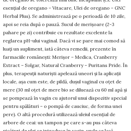
esențial de oregano – Vitacare, Ulei de oregano – GNC
Herbal Plus). Se administrează pe o peri­oa­dă de 10 zile,
apoi se reia după o pauză. Sucul de merișoare (2-3
pahare pe zi) contribuie cu re­zultate excelente la
reglarea pH-ului vaginal. Dacă vi se pare mai comod să
luați un supliment, iată câteva remedii, prezente în
farmaciile românești: Merișor – Me­dica, Cranberry
Extract – Solgar, Natural Cran­berry – Puritans Pride. În
plus, tera­peuții naturiști apelează uneori și la aplicații
lo­cale, așa cum este, de pildă, dușul vaginal cu oțet de
mere (30 ml oțet de mere bio se diluează cu 60 ml apă și
se pom­pează în vagin cu ajutorul unui dispozitiv spe­cial
pentru spălături – o pompă de cauciuc, de forma unei
pere). O altă procedură utilizează uleiul esen­țial de
arbore de ceai: un tam­pon pe care s-au pus câteva
picături de ulei se introduce în vagin, unde se lasă