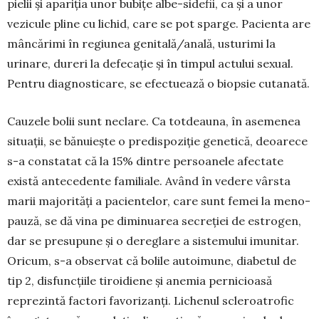
pielii și apariția unor bubițe albe-sidefii, ca și a unor
vezicule pline cu lichid, care se pot sparge. Pacienta are
mâncă­rimi în regiunea geni­tală/anală, usturimi la
urinare, dureri la defecație și în timpul actului sexual.
Pen­tru diagnosticare, se efectuează o biopsie cutanată.
Cauzele bolii sunt neclare. Ca totdea­una, în ase­menea
situații, se bănuiește o pre­dis­poziție genetică, de­oa­rece
s-a con­statat că la 15% dintre persoa­nele afectate
există antecedente familiale. Având în vedere vâr­sta
marii majorități a pa­cientelor, care sunt fe­mei la me­no­
pauză, se dă vina pe diminuarea secreției de estro­gen,
dar se presupune și o dereglare a sistemului imunitar.
Oricum, s-a ob­servat că bolile autoimune, diabetul de
tip 2, disfuncțiile tiroidiene și anemia perni­cioa­să
reprezintă factori favorizanți. Lichenul scle­­roatrofic