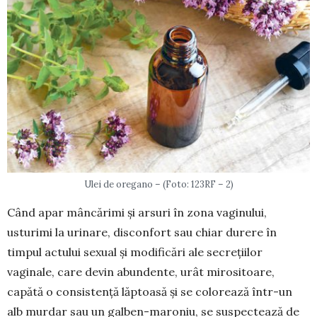
Ulei de oregano – (Foto: 123RF – 2)
Când apar mâncărimi și arsuri în zona vagi­nului,
usturimi la urinare, disconfort sau chiar du­rere în
timpul actului sexual și modificări ale secrețiilor
vaginale, care devin abundente, urât mi­rositoare,
capătă o consistență lăptoasă și se colo­rează într-un
alb murdar sau un galben-maroniu, se suspectează de