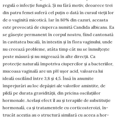
regulă o infecție fungică. Și nu fără motiv, deoa­rece trei
din patru femei suferă cel puțin o dată în cursul vieții lor
de o vaginită mico­tică. Iar în 80% din cazuri, aceasta
este provocată de ciuperca nu­mită Candida albicans. Ea
se gă­sește permanent în corpul nostru, fiind cantonată
în cavitatea bucală, în intestin și în flora vaginului, unde
nu creează pro­bleme, atâta timp cât nu se înmulțește
peste măsură și nu migrează în alte direcții. Ca
protecție naturală împotriva ciuper­cilor și a bacteriilor,
mucoasa vaginală are un pH ușor acid, valoarea lui
ideală osci­lând între 3,8 și 4,5. Însă în anumite
împrejurări au loc depășiri ale valorilor amintite, de
pildă pe durata gravidității, din pricina oscilațiilor
hormo­nale. Același efect îl au și terapiile de sub­stituție
hormonală, ca și tratamentele cu cortico­steroizi, în­
trucât aceștia au o structură similară cu aceea a hor­