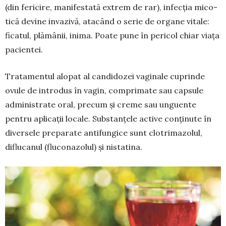
(din fericire, manifestată extrem de rar), infecția mico­
tică devine invazivă, atacând o serie de organe vitale:
ficatul, plămâ­nii, inima. Poate pune în pericol chiar viața
pacien­tei.
Tratamentul alopat al can­didozei vaginale cu­prinde
ovu­le de introdus în vagin, compri­mate sau capsule
administrate oral, precum și creme sau unguente
pentru aplicații locale. Substanțele active conținute în
diversele preparate antifungice sunt clo­trimazolul,
diflucanul (fluconazolul) și nistatina.