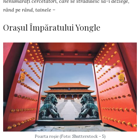
nenumărați cercetători, care se străduiesc să-i dezlege,
rând pe rând, tainele –
Orașul Împăratului Yongle
Poarta roșie (Foto: Shutterstock – 5)