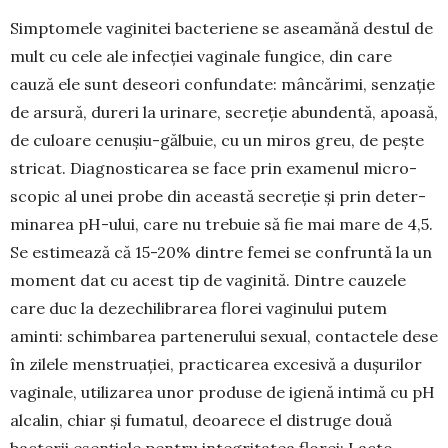
Simptomele vaginitei bacte­riene se aseamănă destul de
mult cu cele ale infecției vaginale fun­gice, din care
cauză ele sunt de­seori confundate: mâncărimi, sen­zație
de arsură, dureri la urinare, secreție abundentă, apoasă,
de culoare cenușiu-găl­buie, cu un miros greu, de pește
stricat. Diag­nosticarea se face prin examenul micro­
scopic al unei probe din această secreție și prin deter­
minarea pH-ului, care nu trebuie să fie mai mare de 4,5.
Se estimează că 15-20% dintre femei se confruntă la un
moment dat cu acest tip de vagi­nită. Dintre cauzele
care duc la dezechilibrarea florei vaginului putem
aminti: schimbarea parte­nerului sexual, contactele dese
în zilele menstrua­ției, practicarea excesivă a dușurilor
vaginale, utili­zarea unor produse de igienă intimă cu pH
alcalin, chiar și fumatul, deoarece el distruge două
bacterii esențiale pentru integritatea florei: Lacto­