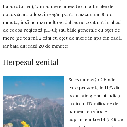
Laboratories), tampoanele ume­zite cu puțin ulei de
cocos și introduse în vagin pentru ma­ximum 30 de
minute, însă nu mai mult (acidul lauric conținut în uleiul
de cocos reglează pH-ul) sau băile generale cu oțet de
mere (se toarnă 2 căni cu oțet de mere în apa din cadă,
iar baia durează 20 de minute).
Herpesul genital
Se estimează că boala
este prezentă la 11% din
populația globului, adică
la circa 417 milioane de
oameni, cu vârste
cuprinse între 14 și 49 de