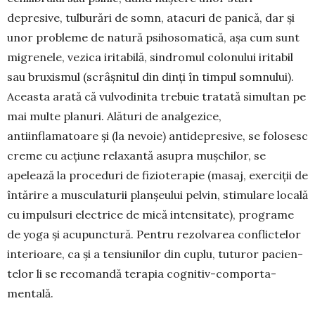
depresive, tulburări de somn, atacuri de pani­că, dar și
unor probleme de natură psihosomatică, așa cum sunt
migrenele, vezica iritabilă, sindro­mul colo­nului iritabil
sau bruxismul (scrâșnitul din dinți în timpul somnului).
Aceasta arată că vulvo­dinita tre­buie tratată simultan pe
mai multe pla­nuri. Alături de analgezice,
antiinflamatoare și (la nevoie) anti­depresive, se folosesc
creme cu acțiu­ne relaxantă asupra mușchilor, se
apelează la pro­ce­duri de fi­zioterapie (masaj, exerciții de
întărire a musculaturii planșeului pelvin, stimulare locală
cu impulsuri electrice de mică intensitate), pro­grame
de yoga și acupunctură. Pen­tru rezolvarea conflictelor
interi­oare, ca și a tensiunilor din cuplu, tuturor pacien­
telor li se reco­man­dă terapia cognitiv-com­porta­
mentală.