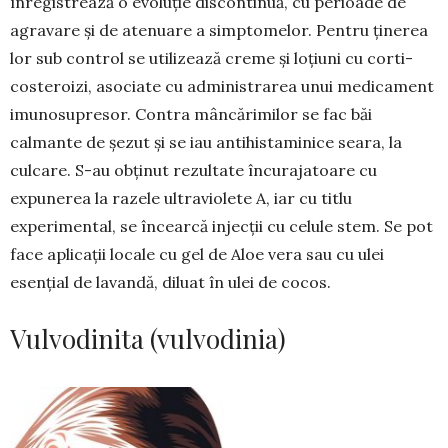
înregistrează o evoluție discontinuă, cu perioade de
agravare și de atenuare a simpto­melor. Pentru ținerea
lor sub control se utilizează creme și loțiuni cu corti­
costeroizi, asociate cu ad­mi­nistrarea unui medicament
imunosupresor. Con­tra mâncărimilor se fac băi
calmante de șezut și se iau antihista­minice seara, la
culcare. S-au obținut rezultate încuraja­toare cu
expunerea la razele ultraviolete A, iar cu titlu
experimental, se încearcă injecții cu celule stem. Se pot
face apli­cații locale cu gel de Aloe vera sau cu ulei
esențial de lavandă, diluat în ulei de cocos.
Vulvodinita (vulvodinia)