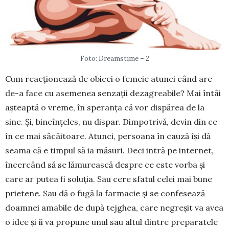
Foto: Dreamstime – 2
Cum reacționează de obicei o femeie a­tunci când are
de-a face cu asemenea sen­zații dezagreabile? Mai întâi
așteaptă o vreme, în speranța că vor dispărea de la
sine. Și, bineîn­țeles, nu dispar. Dimpotrivă, devin din ce
în ce mai sâcâitoare. Atunci, persoana în cauză își dă
seama că e timpul să ia măsuri. Deci intră pe internet,
încercând să se lămurească despre ce este vorba și
care ar putea fi soluția. Sau cere sfatul celei mai bune
prietene. Sau dă o fugă la farmacie și se con­fesează
doamnei amabile de după tejghea, care ne­greșit va avea
o idee și îi va propune unul sau altul dintre preparatele