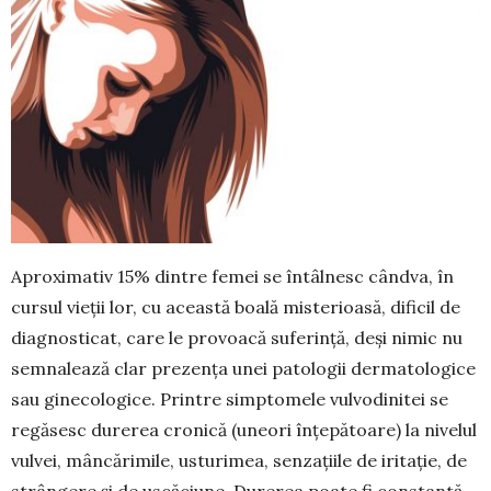
Aproximativ 15% dintre femei se întâlnesc când­va, în
cursul vieții lor, cu această boală miste­rioa­să, dificil de
diagnosticat, care le provoacă suferință, deși nimic nu
semnalează clar prezența unei patologii dermatologice
sau ginecologice. Prin­tre simptomele vulvodinitei se
regăsesc dure­rea cronică (uneori înțepătoare) la nivelul
vulvei, mân­cărimile, usturimea, senzațiile de iritație, de