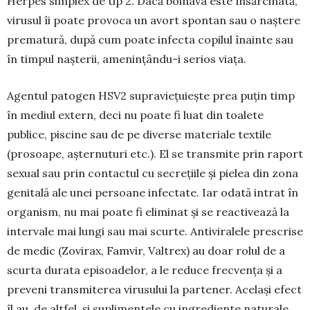
Herpes simplex de tip 2. Dacă bolnava este însărcinată,
virusul îi poate provoca un avort spon­tan sau o naștere
prematură, du­pă cum poate infecta copilul îna­inte sau
în timpul nașterii, amenin­țându-i serios viața.
Agentul patogen HSV2 supra­vie­­țuiește prea puțin timp
în mediul extern, deci nu poate fi luat din toa­lete
publice, piscine sau de pe di­verse materiale textile
(prosoape, așternuturi etc.). El se transmite prin raport
sexual sau prin contactul cu secrețiile și pielea din zona
genitală ale unei persoane infectate. Iar oda­tă intrat în
orga­nism, nu mai poa­te fi eliminat și se reactivează la
intervale mai lungi sau mai scurte. Antivi­ralele prescrise
de medic (Zovirax, Famvir, Valtrex) au doar rolul de a
scurta durata episoa­delor, a le reduce frecvența și a
preveni transmiterea virusului la parte­ner. Același efect
îl au, de altfel, și suplimentele cu in­gre­diente natu­rale