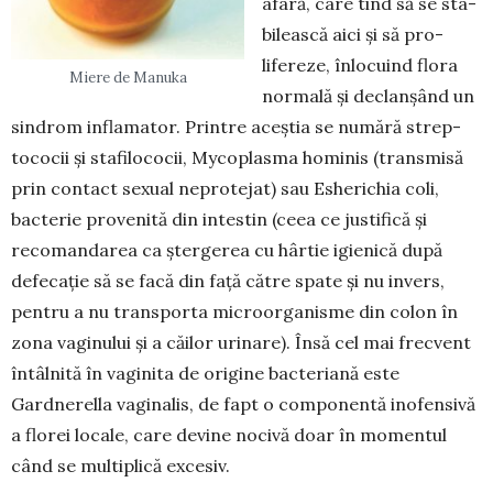
afară, care tind să se sta­
bilească aici și să pro­
lifereze, înlocuind flora
Miere de Manuka
normală și declanșând un
sindrom inflamator. Printre aceștia se numără strep­
tococii și stafilococii, Myco­plasma hominis (transmisă
prin con­tact sexual neprotejat) sau Esherichia coli,
bacterie provenită din intestin (ceea ce justifică și
recomandarea ca ștergerea cu hâr­tie igienică după
defecație să se facă din față către spate și nu invers,
pentru a nu trans­porta microorganisme din colon în
zona vaginului și a căilor urinare). Însă cel mai frecvent
în­tâlnită în vaginita de origine bacte­riană este
Gardnerella vaginalis, de fapt o componentă ino­fensivă
a florei locale, care devine nocivă doar în momentul
când se mul­tiplică excesiv.