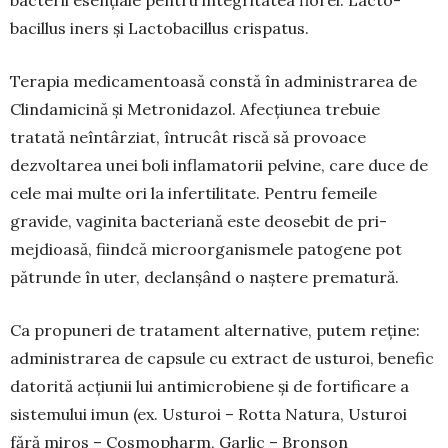
bacillus iners și Lactobacillus crispatus.
Terapia medicamentoasă constă în adminis­trarea de
Clindamicină și Metronidazol. Afecțiu­nea trebuie
tratată neîntârziat, întrucât riscă să pro­voace
dezvoltarea unei boli inflamatorii pelvine, care duce de
cele mai multe ori la infertilitate. Pentru femeile
gravide, vaginita bacteriană este deosebit de pri­
mejdioasă, fiindcă microorga­nismele patogene pot
pătrunde în uter, declanșând o naștere prema­tură.
Ca propuneri de tratament alternative, putem reține:
administrarea de capsule cu extract de ustu­roi, benefic
datorită acțiunii lui antimicrobiene și de fortificare a
sistemului imun (ex. Usturoi – Rotta Natura, Usturoi
fără miros – Cosmopharm, Garlic – Bronson