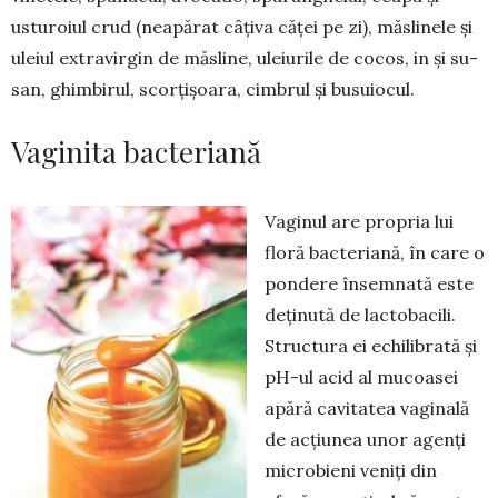
ustu­roiul crud (neapărat câțiva căței pe zi), măslinele și
uleiul extravirgin de măsline, uleiurile de cocos, in și su­
san, ghimbirul, scorțișoara, cim­brul și busuiocul.
Vaginita bacteriană
Vaginul are propria lui
floră bac­teriană, în care o
pondere însemnată este
deținută de lactobacili.
Structura ei echilibrată și
pH-ul acid al mucoa­sei
apără cavitatea vaginală
de acțiu­nea unor agenți
microbieni veniți din