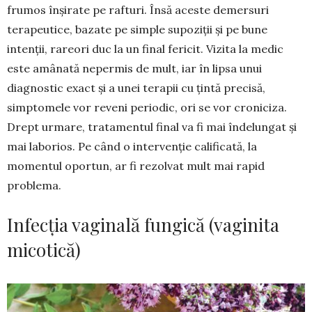
frumos înșirate pe rafturi. Însă aces­te demersuri
terapeutice, bazate pe sim­ple supoziții și pe bune
intenții, rareori duc la un final fericit. Vizita la medic
este amânată nepermis de mult, iar în lipsa unui
diagnostic exact și a unei terapii cu țintă precisă,
simptomele vor reveni pe­riodic, ori se vor croniciza.
Drept urmare, trata­mentul final va fi mai îndelungat și
mai laborios. Pe când o inter­ven­ție calificată, la
momentul opor­tun, ar fi rezolvat mult mai rapid
problema.
Infecția vaginală fungică (vaginita
micotică)