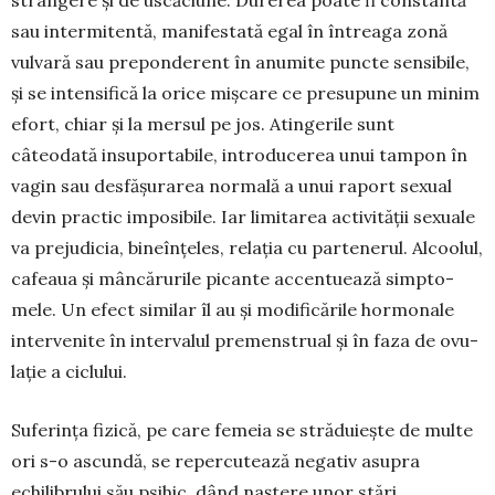
strân­­gere și de uscăciune. Durerea poate fi con­stan­tă
sau intermitentă, manifestată egal în întrea­ga zonă
vulvară sau preponderent în anumite punc­te sensibile,
și se intensifică la orice mișcare ce presu­pune un minim
efort, chiar și la mersul pe jos. Atin­gerile sunt
câteodată insuportabile, intro­duce­rea unui tampon în
vagin sau desfășurarea nor­mală a unui raport sexual
devin practic impo­si­bile. Iar limitarea activității sexuale
va preju­di­cia, bineîn­țeles, relația cu partenerul. Alcoolul,
ca­feaua și mân­cărurile picante accentuează simpto­
mele. Un efect similar îl au și modificările hormo­nale
inter­venite în intervalul premenstrual și în faza de ovu­
lație a ciclului.
Suferința fizică, pe care femeia se străduiește de multe
ori s-o ascundă, se repercutează negativ asu­pra
echilibrului său psihic, dând naștere unor stări