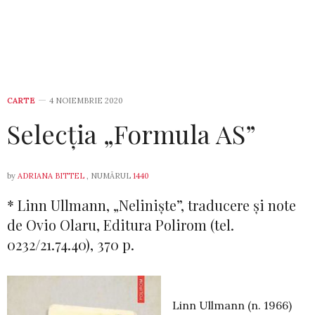
CARTE
4 NOIEMBRIE 2020
Selecția „Formula AS”
by
ADRIANA BITTEL
, NUMĂRUL
1440
* Linn Ullmann, „Ne­li­niște”, traducere și note
de Ovio Olaru, Editura Polirom (tel.
0232/21.74.40), 370 p.
Linn Ullmann (n. 1966)