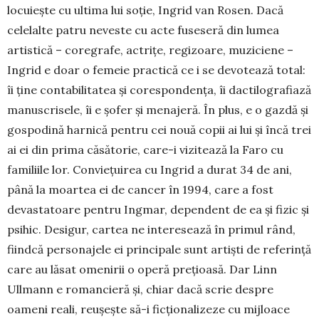
locu­ieș­te cu ultima lui soție, In­grid van Rosen. Dacă
celelalte pa­tru neveste cu acte fu­seseră din lumea
artistică – co­regra­fe, actrițe, regizoa­re, muziciene –
In­grid e doar o femeie prac­tică ce i se devotează total:
îi ține conta­bi­litatea și corespon­dența, îi dac­tilo­gra­fiază
manuscrisele, îi e șofer și menajeră. În plus, e o gaz­dă și
gospodină harnică pen­tru cei nouă copii ai lui și încă trei
ai ei din prima căsătorie, ca­re-i vizitează la Faro cu
familiile lor. Conviețuirea cu Ingrid a durat 34 de ani,
până la moartea ei de cancer în 1994, care a fost
devastatoare pentru Ingmar, dependent de ea și fizic și
psihic. Desigur, cartea ne interesează în primul rând,
fiindcă personajele ei principale sunt artiști de referință
care au lăsat omenirii o operă pre­țioasă. Dar Linn
Ullmann e ro­man­cieră și, chiar dacă scrie des­pre
oameni reali, reușește să-i fic­ționalizeze cu mijloace