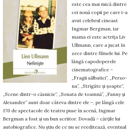
este cea mai mică dintre
cei nouă co­pii pe care i-a
avut celebrul ci­neast
Ingmar Bergman, iar
ma­ma ei este actrița Liv
Ullmann, ca­re a jucat în
zece dintre filmele lui. Pe
lângă capodoperele
cine­ma­to­gra­fice –
„Fragii săl­ba­tici”, „Per­so­
na”, „Stri­găte și șoap­te”,
„Sce­ne dintr-o căs­­ni­cie”, „So­nata de toam­nă”, „Fanny și
Ale­xan­der” sunt doar câ­te­va dintre ele –, pe lân­gă cele
170 de spec­tacole de teatru puse în scenă, Ingmar
Berg­man a fost și un bun scriitor. Do­va­dă – căr­țile lui
auto­bio­grafice. Nu știu de ce nu se re­editează, eventual