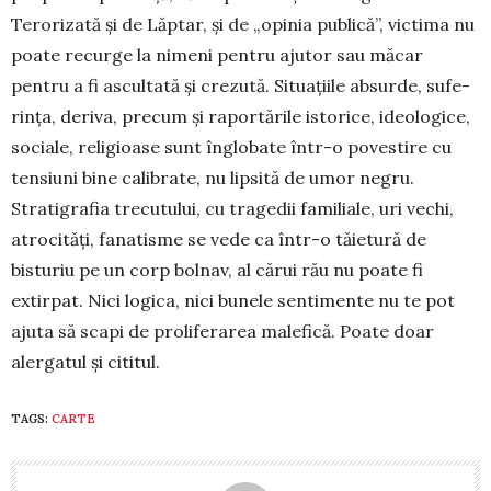
Terorizată și de Lăptar, și de „opi­nia publică”, victima nu
poate recurge la ni­meni pentru ajutor sau măcar
pentru a fi as­cultată și crezută. Situațiile absurde, sufe­
rința, deriva, precum și raportările istorice, ideologice,
sociale, religioase sunt înglobate într-o povestire cu
tensiuni bine calibrate, nu lipsită de umor negru.
Stratigrafia trecu­tului, cu tragedii familiale, uri vechi,
atroci­tăți, fanatisme se vede ca într-o tăietură de
bisturiu pe un corp bolnav, al cărui rău nu poate fi
extirpat. Nici logica, nici bunele sentimente nu te pot
ajuta să scapi de pro­liferarea malefică. Poate doar
alergatul și cititul.
TAGS:
CARTE