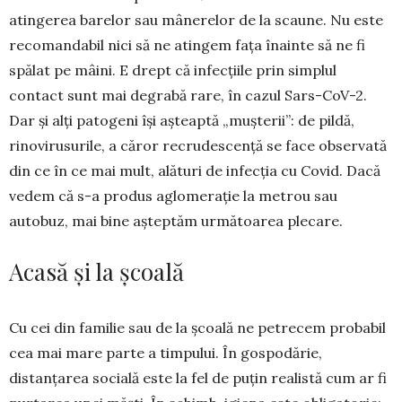
atinge­rea barelor sau mânerelor de la scaune. Nu este
recoman­dabil nici să ne atingem fața înainte să ne fi
spălat pe mâini. E drept că infecțiile prin simplul
contact sunt mai degrabă rare, în cazul Sars-CoV-2.
Dar și alți patogeni își așteaptă „mușterii”: de pildă,
rinovirusurile, a căror recrudes­cență se face observată
din ce în ce mai mult, alături de infecția cu Covid. Dacă
vedem că s-a produs aglomerație la metrou sau
autobuz, mai bine așteptăm următoarea ple­care.
Acasă și la școală
Cu cei din familie sau de la școală ne petrecem probabil
cea mai mare parte a timpului. În gospo­dărie,
distanțarea socială este la fel de puțin realistă cum ar fi