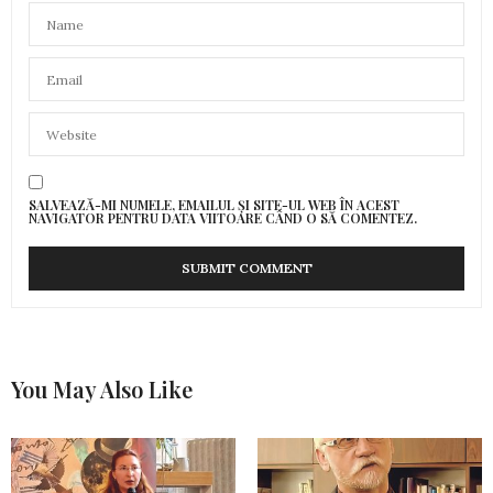
SALVEAZĂ-MI NUMELE, EMAILUL ȘI SITE-UL WEB ÎN ACEST
NAVIGATOR PENTRU DATA VIITOARE CÂND O SĂ COMENTEZ.
You May Also Like