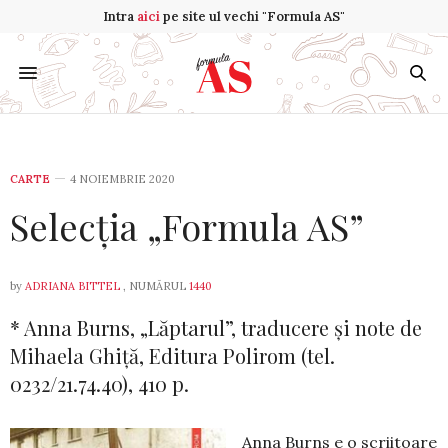
Intra
aici
pe site ul vechi "Formula AS"
CARTE
4 NOIEMBRIE 2020
Selecția „Formula AS”
by
ADRIANA BITTEL
, NUMĂRUL
1440
* Anna Burns, „Lăptarul”, tra­du­cere și note de
Mihaela Ghiță, Editura Polirom (tel.
0232/21.74.40), 410 p.
Anna Burns e o scriitoare