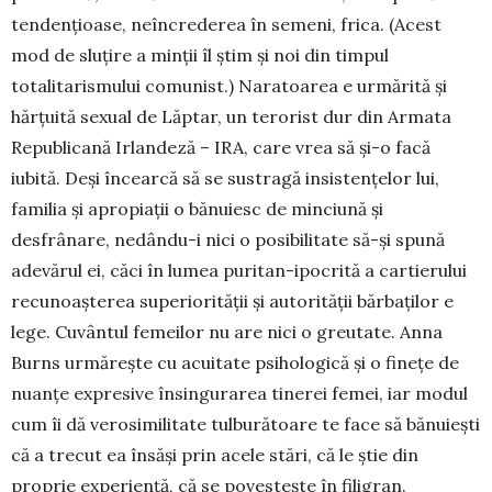
tenden­țioa­se, neîncrederea în semeni, frica. (Acest
mod de sluțire a minții îl știm și noi din tim­pul
totalitarismului comunist.) Naratoarea e urmărită și
hărțuită sexual de Lăptar, un terorist dur din Armata
Republicană Irlan­deză – IRA, care vrea să și-o facă
iubită. Deși încearcă să se sustragă insistențelor lui,
familia și apropiații o bănuiesc de minciună și
desfrânare, nedându-i nici o posibilitate să-și spună
adevărul ei, căci în lumea puri­tan-ipocrită a cartierului
recunoașterea su­pe­rio­rității și autorității bărbaților e
lege. Cu­vântul femeilor nu are nici o greutate. Anna
Burns urmărește cu acuitate psiho­lo­gică și o finețe de
nuanțe expresive însingu­ra­rea tinerei femei, iar modul
cum îi dă ve­rosimilitate tulburătoare te face să bănuiești
că a trecut ea însăși prin acele stări, că le știe din
proprie experiență, că se povestește în filigran.