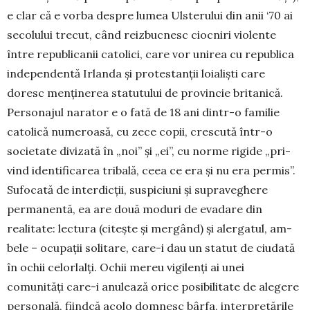
e clar că e vorba despre lumea Ulste­rului din anii ‘70 ai
secolului trecut, când re­izbucnesc ciocniri violente
între republi­canii catolici, care vor unirea cu republica
independentă Irlanda și protestanții loialiști care
doresc menținerea statutului de provin­cie britanică.
Personajul narator e o fată de 18 ani dintr-o familie
catolică numeroasă, cu zece copii, crescută într-o
societate divi­zată în „noi” și „ei”, cu norme rigide „pri­
vind identificarea tribală, ceea ce era și nu era permis”.
Sufocată de interdicții, suspiciuni și supraveghere
perma­nen­tă, ea are două mo­duri de evadare din
realitate: lectura (citește și mer­gând) și alergatul, am­
bele – ocupații solitare, care-i dau un statut de ciudată
în ochii celor­lalți. Ochii mereu vi­gi­lenți ai unei
comunități care-i anulează orice posibilitate de alegere
personală, fiindcă acolo domnesc bârfa, interpretările