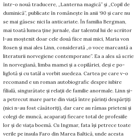
în­tr-o nouă traducere, „Lanterna ma­­gică” și „Copil de
duminică”, publicate în ro­mâ­nește în anii ‘90 și care nu
se mai găsesc nici la anticariate. În fa­milia Bergman,
mai toată lumea ține jurnale, dar talentul lui de scri­­itor
l-au moș­te­nit doar cele do­uă fiice mai mici, Maria von
Ro­sen și mai ales Linn, con­si­derată „o vo­ce mar­cantă a
lite­raturii nor­vegiene con­tem­po­rane”. Ea a ales să scrie
în nor­vegiană, limba mamei și a copilăriei, deși e po­
liglotă și cu tatăl a vor­bit su­edeza. Cartea pe care v-o
reco­mand e un roman autobiografic despre iubire
filială, singurătate și relații de familie anormale. Linn și-
a petre­cut mare parte din viață între pă­rinți despărțiți
(nici n-au fost căsă­toriți), dar care au rămas prieteni și
colegi de mun­că, aca­parați fie­care total de pro­fesiile
lor și de viața boemă. Cu Ing­mar, fata își pe­trece toate
verile pe insula Faro din Ma­rea Baltică, un­de acesta