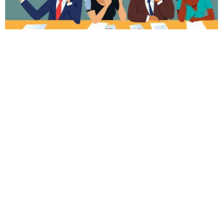
Depinde, desigur, în mare măsură, ce tip de ser­viciu are
fiecare. Lucrul de acasă este sigur. Cine trebuie să
meargă la birou sau, poate, într-o fabrică este
îndreptățit să pretindă ca angajatorul să urmeze
protocoale care și-au dovedit eficiența în ceea ce
privește igiena, pentru a-și proteja într-o cât mai mare
măsură angajații. Distanțarea trebuie nea­părat
respectată, iar un aport sigur de aer proas­păt, care să
contracareze aerosolii care conțin vi­ruși, ar trebui să
fie obligatoriu. Dacă este posibil, sistemele de aerisire
ale încăperilor nu ar trebui să amestece aerul din
interior cu cel evacuat (aerul recirculat), ci să îl