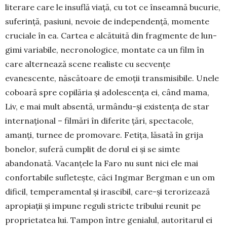
literare care le insuflă viață, cu tot ce în­seam­nă bucurie,
suferință, pa­si­uni, nevoie de independență, mo­men­te
cruciale în ea. Cartea e al­că­tuită din fragmente de lun­
gimi variabile, necrono­lo­gice, montate ca un film în
care alternează scene realiste cu sec­vențe
evanescente, năs­că­toare de emoții trans­misibile. Unele
coboară spre copilăria și adolescența ei, când mama,
Liv, e mai mult ab­sentă, urmându-și existența de star
internațional – filmări în di­ferite țări, spectacole,
amanți, tur­nee de promovare. Fetița, lăsată în grija
bonelor, suferă cumplit de dorul ei și se simte
abandonată. Vacanțele la Faro nu sunt nici ele mai
confortabile sufletește, căci Ingmar Bergman e un om
dificil, temperamental și irascibil, care-și terorizează
apropiații și impune reguli stricte tribului reunit pe
proprietatea lui. Tampon între genialul, autoritarul ei