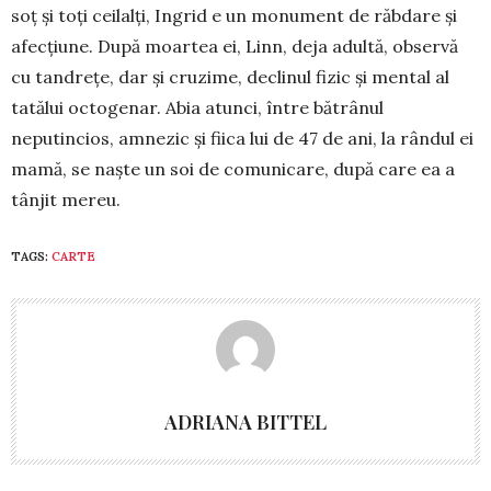
soț și toți ceilalți, Ingrid e un monument de răbdare și
afecțiune. După moar­tea ei, Linn, deja adultă, observă
cu tandrețe, dar și cruzime, de­clinul fizic și mental al
tatălui oc­to­genar. Abia atunci, între bă­trânul
neputincios, amnezic și fiica lui de 47 de ani, la rândul ei
ma­mă, se naște un soi de co­mu­nicare, după care ea a
tânjit me­reu.
TAGS:
CARTE
ADRIANA BITTEL