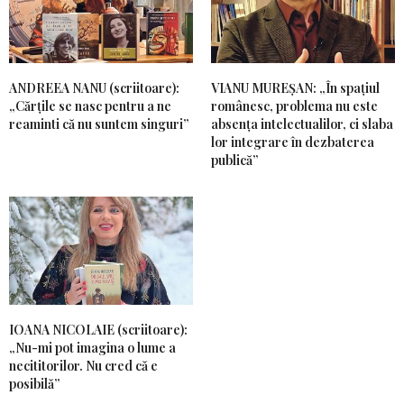
ANDREEA NANU (scriitoare):
VIANU MUREȘAN: „În spațiul
„Cărțile se nasc pentru a ne
românesc, problema nu este
reaminti că nu suntem singuri”
absența intelectualilor, ci slaba
lor integrare în dezbaterea
publică”
IOANA NICOLAIE (scriitoare):
„Nu-mi pot imagina o lume a
necititorilor. Nu cred că e
posibilă”