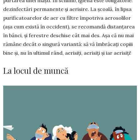
purtarea unei măști. În schimb, igiena este obligatorie:
dezinfectări permanente și aerisire. La școală, în lipsa
purificatoarelor de aer cu filtre împotriva aerosolilor
(așa cum există în occident), se recomandă distanțarea
în bănci, și ferestre des­chise cât mai des. Așa că nu mai
rămâne decât o singură variantă: să vă îmbrăcați copiii
bine și, nu în ultimul rând, aerisiți, aerisiți și iar aerisiți!
La locul de muncă