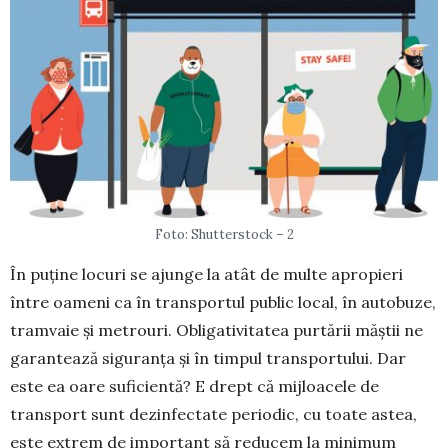
Foto: Shutterstock – 2
În puține locuri se ajunge la atât de multe apro­pieri
între oameni ca în transportul public local, în autobuze,
tramvaie și metrouri. Obligativitatea purtării măștii ne
garantează si­gu­ranța și în timpul transportului. Dar
este ea oare suficientă? E drept că mijloacele de
transport sunt dezinfectate periodic, cu toate astea,
este extrem de impor­tant să reducem la minimum