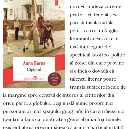
nord-irlandeză care de
peste trei decenii și-a
părăsit insula na­­tală
pentru a trăi în Anglia.
Romanul aces­­ta al ei e
însă impregnat de
specificul istorico-politic
al zonei din care provine
și e încă o dovadă că
talentul literar poate
trans­la subiecte locale de
la margine spre centrul de interes al cititorilor din
orice parte a globului. Deși nu dă nume proprii nici
personajelor, nici spațiului geografic în care trăiesc ele
(pentru a face ca iden­titatea general umană și temele
existen­ția­le să precumpănească asupra particula­ri­tății),