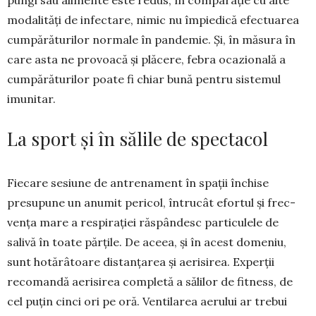
mo­dali­tăți de infectare, nimic nu îm­pie­dică efectuarea
cumpără­turilor normale în pandemie. Și, în mă­sura în
care asta ne pro­voacă și plă­cere, febra ocazio­nală a
cum­pă­răturilor poate fi chiar bună pen­tru sistemul
imunitar.
La sport și în sălile de spectacol
Fiecare sesiune de antrenament în spații închise
presupune un anumit pericol, întrucât efortul și frec­
vența mare a respirației răspândesc particulele de
salivă în toate părțile. De aceea, și în acest do­meniu,
sunt hotărâtoare distanțarea și aerisirea. Experții
recomandă aerisirea completă a sălilor de fitness, de
cel puțin cinci ori pe oră. Ventilarea aerului ar trebui