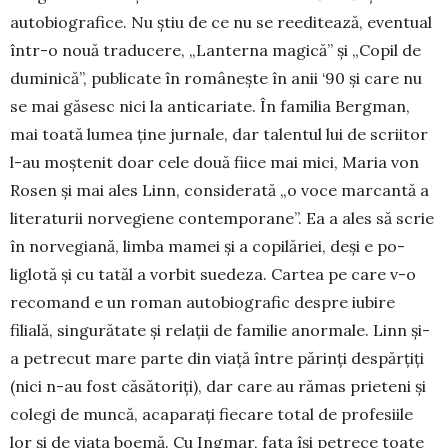
auto­bio­grafice. Nu știu de ce nu se re­editează, eventual
în­tr-o nouă traducere, „Lanterna ma­­gică” și „Copil de
duminică”, publicate în ro­mâ­nește în anii ‘90 și care nu
se mai găsesc nici la anticariate. În fa­milia Bergman,
mai toată lumea ține jurnale, dar talentul lui de scri­­itor
l-au moș­te­nit doar cele do­uă fiice mai mici, Maria von
Ro­sen și mai ales Linn, con­si­derată „o vo­ce mar­cantă a
lite­raturii nor­vegiene con­tem­po­rane”. Ea a ales să scrie
în nor­vegiană, limba mamei și a copilăriei, deși e po­
liglotă și cu tatăl a vor­bit su­edeza. Cartea pe care v-o
reco­mand e un roman autobiografic despre iubire
filială, singurătate și relații de familie anormale. Linn și-
a petre­cut mare parte din viață între pă­rinți despărțiți
(nici n-au fost căsă­toriți), dar care au rămas prieteni și
colegi de mun­că, aca­parați fie­care total de pro­fesiile
lor și de viața boemă. Cu Ing­mar, fata își pe­trece toate