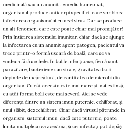
medicinală sau un anumit remediu homeopat,
organismul pro­duce anticorpi specifici, care vor bloca
infectarea organismului cu acel virus. Dar se produce
un alt fenomen, care este poate chiar mai promițător!
Prin întărirea sistemului imunitar, chiar dacă se ajunge
la infectarea cu un anumit agent patogen, pacientul va
trece printr-o formă ușoară de boală, care se va
vindeca fără sechele. În bolile infecțioase, fie că sunt
parazitare, bacteriene sau virale, gravitatea bo­lii
depinde de încărcătură, de cantitatea de microbi din
organism. Cu cât aceasta este mai mare și mai extinsă,
cu atât forma bolii este mai severă. Aici se vede
diferența dintre un sistem imun puternic, echilibrat, și
unul slăbit, dezechilibrat. Chiar dacă virusul pătrunde în
organism, sistemul imun, dacă este puternic, poate
limita multiplicarea acestuia, și cei infectați pot depăși