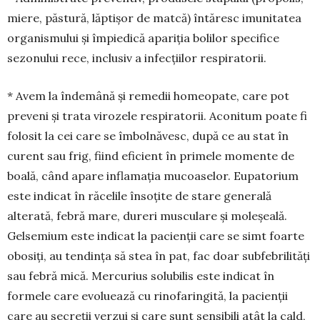
miere, păstură, lăptișor de matcă) întă­resc imunitatea
organismului și împiedică apariția bolilor specifice
sezonului rece, inclusiv a infec­țiilor respiratorii.
* Avem la îndemână și remedii homeopate, care pot
preveni și trata virozele respiratorii. Aconitum poate fi
folosit la cei care se îmbolnăvesc, după ce au stat în
curent sau frig, fiind eficient în primele momente de
boală, când apare inflamația mucoa­selor. Eupatorium
este indicat în răcelile însoțite de stare generală
alterată, febră mare, dureri musculare și moleșeală.
Gelsemium este indicat la pacienții care se simt foarte
obosiți, au tendința să stea în pat, fac doar subfebrilități
sau febră mică. Mercurius solubilis este indicat în
formele care evoluează cu rinofaringită, la pa­cienții
care au secreții verzui și care sunt sensibili atât la cald,