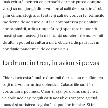
însă evitată, pentru ca aerosolii care ar putea conține
viruși să nu ajungă dintr-un loc al sălii de sport în altul.
Și în cinematografe, teatre și săli de concerte, tehnicile
moderne de ae­risire ajută la com­baterea pericolului
contami­nă­rii, atâta timp cât toți spectatorii poartă
măști și sunt așezați la o distanță suficient de mare unii
de alții. Sportul și cultura nu trebuie să dispară nici în
condițiile pan­demiei de coronavirus.
La drum: în tren, în avion și pe vas
Chiar dacă există multe domenii de risc, nu ne aflăm cu
toții într-o carantină colectivă. Călătoriile sunt în
continuare permise. Chiar și așa, pe drum, sunt însă
valabile aceleași reguli ca și acasă: distan­țare, igienă,
mască și aerisirea regulată a spațiilor închise. Și în