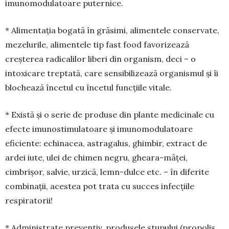
imunomodulatoare puternice.
* Alimentația bogată în grăsimi, alimentele conservate,
mezelurile, alimentele tip fast food favorizează
creșterea radicalilor liberi din organism, deci – o
intoxicare treptată, care sensibilizează or­ga­nismul și îi
blochează încetul cu încetul funcțiile vitale.
* Există și o serie de produse din plante medi­ci­nale cu
efecte imunostimulatoare și imunomo­dulatoare
eficiente: echinacea, astragalus, ghimbir, extract de
ardei iute, ulei de chimen negru, gheara-mâței,
cimbrișor, salvie, urzică, lemn-dulce etc. – în diferite
combinații, acestea pot trata cu succes in­fecțiile
respiratorii!
* Administrate preventiv, produsele stupului (pro­polis,