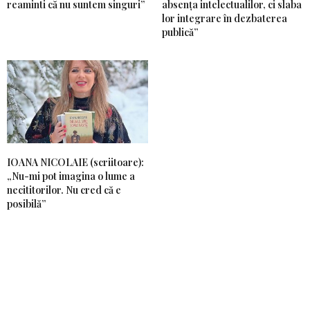
reaminti că nu suntem singuri”
absența intelectualilor, ci slaba
lor integrare în dezbaterea
publică”
IOANA NICOLAIE (scriitoare):
„Nu-mi pot imagina o lume a
necititorilor. Nu cred că e
posibilă”