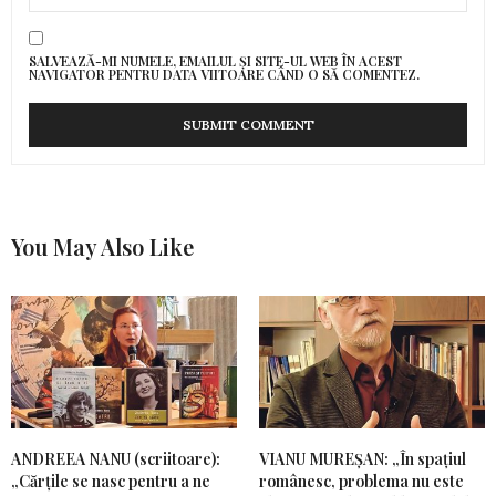
SALVEAZĂ-MI NUMELE, EMAILUL ȘI SITE-UL WEB ÎN ACEST
NAVIGATOR PENTRU DATA VIITOARE CÂND O SĂ COMENTEZ.
You May Also Like
ANDREEA NANU (scriitoare):
VIANU MUREȘAN: „În spațiul
„Cărțile se nasc pentru a ne
românesc, problema nu este