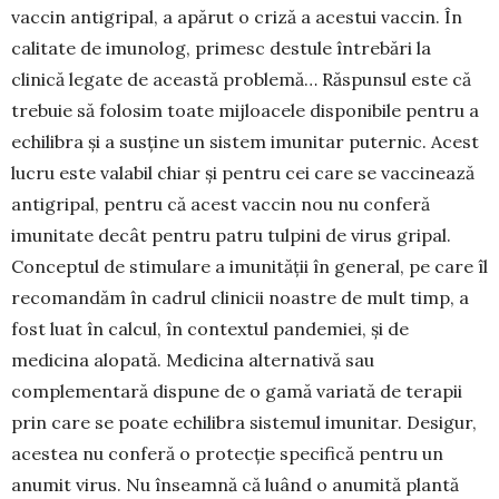
vaccin antigripal, a apărut o criză a acestui vac­cin. În
calitate de imunolog, primesc destule între­bări la
clinică legate de această problemă… Răs­punsul este că
trebuie să folosim toate mijloacele disponibile pentru a
echilibra și a susține un sistem imunitar puternic. Acest
lucru este valabil chiar și pentru cei care se vaccinează
antigripal, pentru că acest vaccin nou nu conferă
imunitate decât pentru patru tulpini de virus gripal.
Conceptul de stimulare a imunității în general, pe care îl
recomandăm în cadrul clinicii noastre de mult timp, a
fost luat în calcul, în contextul pandemiei, și de
medicina alo­pată. Medicina alternativă sau
complementară dis­pune de o gamă variată de terapii
prin care se poate echilibra sistemul imunitar. Desigur,
acestea nu conferă o protecție specifică pentru un
anumit virus. Nu înseamnă că luând o anumită plantă