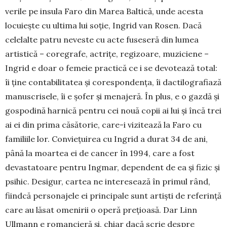
verile pe insula Faro din Ma­rea Baltică, un­de acesta
locu­ieș­te cu ultima lui soție, In­grid van Rosen. Dacă
celelalte pa­tru neveste cu acte fu­seseră din lumea
artistică – co­regra­fe, actrițe, regizoa­re, muziciene –
In­grid e doar o femeie prac­tică ce i se devotează total:
îi ține conta­bi­litatea și corespon­dența, îi dac­tilo­gra­fiază
manuscrisele, îi e șofer și menajeră. În plus, e o gaz­dă și
gospodină harnică pen­tru cei nouă copii ai lui și încă trei
ai ei din prima căsătorie, ca­re-i vizitează la Faro cu
familiile lor. Conviețuirea cu Ingrid a durat 34 de ani,
până la moartea ei de cancer în 1994, care a fost
devastatoare pentru Ingmar, dependent de ea și fizic și
psihic. Desigur, cartea ne interesează în primul rând,
fiindcă personajele ei principale sunt artiști de referință
care au lăsat omenirii o operă pre­țioasă. Dar Linn
Ullmann e ro­man­cieră și, chiar dacă scrie des­pre