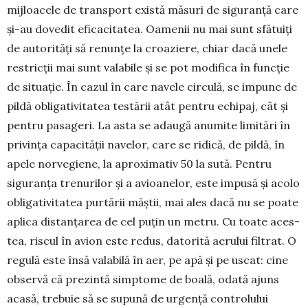
mijloacele de transport există măsuri de siguranță care
și-au dovedit eficacitatea. Oame­nii nu mai sunt sfătuiți
de autorități să renunțe la croa­ziere, chiar dacă unele
restricții mai sunt vala­bile și se pot modifica în funcție
de situație. În cazul în care navele circulă, se impune de
pildă obliga­ti­vitatea testării atât pentru echipaj, cât și
pentru pa­sageri. La asta se adaugă anumite limitări în
pri­vința capacității navelor, care se ridică, de pildă, în
apele norvegiene, la apro­ximativ 50 la sută. Pentru
siguranța trenurilor și a avioanelor, este impusă și acolo
obligativitatea purtării măștii, mai ales dacă nu se poate
aplica distanțarea de cel puțin un metru. Cu toate aces­
tea, riscul în avion este redus, datorită ae­rului filtrat. O
regulă este însă valabilă în aer, pe apă și pe uscat: cine
obser­vă că prezintă simp­tome de boală, odată ajuns
acasă, trebuie să se supună de urgență controlului