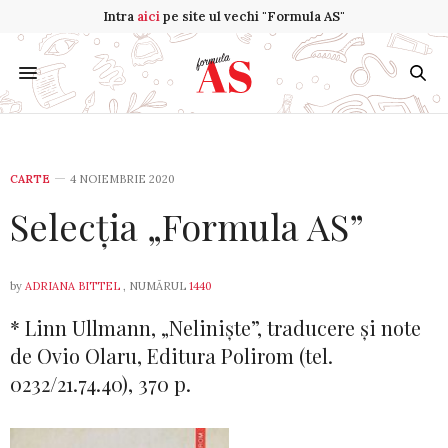
Intra
aici
pe site ul vechi "Formula AS"
CARTE
4 NOIEMBRIE 2020
Selecția „Formula AS”
by
ADRIANA BITTEL
, NUMĂRUL
1440
* Linn Ullmann, „Ne­li­niște”, traducere și note
de Ovio Olaru, Editura Polirom (tel.
0232/21.74.40), 370 p.