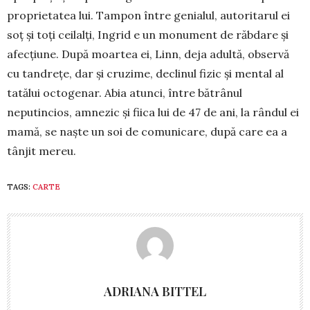
proprietatea lui. Tampon între genialul, autoritarul ei
soț și toți ceilalți, Ingrid e un monument de răbdare și
afecțiune. După moar­tea ei, Linn, deja adultă, observă
cu tandrețe, dar și cruzime, de­clinul fizic și mental al
tatălui oc­to­genar. Abia atunci, între bă­trânul
neputincios, amnezic și fiica lui de 47 de ani, la rândul ei
ma­mă, se naște un soi de co­mu­nicare, după care ea a
tânjit me­reu.
TAGS:
CARTE
ADRIANA BITTEL