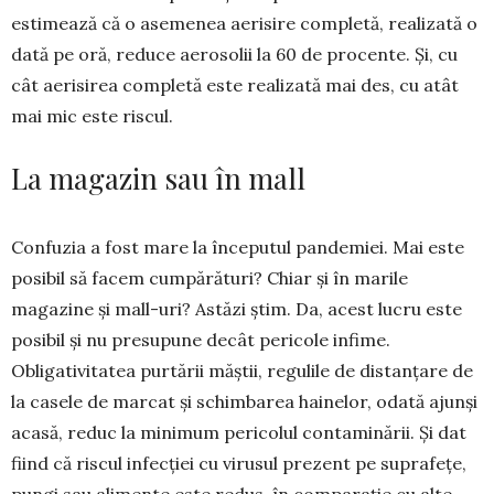
estimează că o asemenea aeri­sire completă, realizată o
dată pe oră, reduce aero­solii la 60 de procente. Și, cu
cât aerisirea completă este realizată mai des, cu atât
mai mic este riscul.
La magazin sau în mall
Confuzia a fost mare la începutul pandemiei. Mai este
posibil să facem cumpărături? Chiar și în marile
magazine și mall-uri? Astăzi știm. Da, acest lucru este
posibil și nu presupune decât pericole infime.
Obligativitatea purtării măștii, regulile de distanțare de
la casele de marcat și schim­ba­rea hainelor, odată ajunși
acasă, reduc la minimum pericolul con­tami­nării. Și dat
fiind că riscul infec­ției cu virusul prezent pe supra­fețe,
pungi sau alimente este re­dus, în comparație cu alte