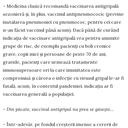
– Medicina clasică recomandă vaccinarea anti­gripală
sezonieră și, în plus, vaccinul antipneu­mo­cocic (previne
instalarea pneumoniei cu pneumo­coc, pentru cei care
n-au făcut vaccinul până acum). Dacă până de curând
indicația de vaccinare antigri­pală era pentru anumite
grupe de risc, de exemplu pacienți cu boli cronice
grave, copii mici și persoa­ne de peste 70 de ani,
gravide, pacienți care urmea­ză tratamente
imunosupresoare ori la care imunita­tea este
compromisă și cărora o infecție cu virusul gripal le-ar fi
fatală, acum, în contextul pandemiei, indicația ar fi
vaccinarea generală a populației.
– Din păcate, vaccinul antigripal nu prea se găsește…
– Într-adevăr, pe fondul creșterii imense a cererii de