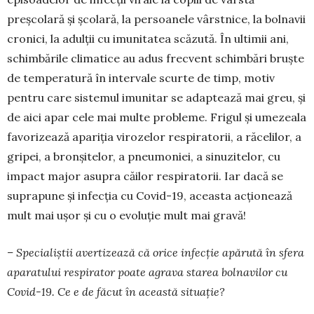
preșcolară și școlară, la persoanele vârstnice, la bolnavii
cronici, la adulții cu imunitatea scăzută. În ultimii ani,
schimbările climatice au adus frec­vent schimbări bruște
de temperatură în intervale scurte de timp, motiv
pentru care sistemul imunitar se adaptează mai greu, și
de aici apar cele mai multe probleme. Frigul și umezeala
favorizează apariția virozelor respiratorii, a răcelilor, a
gripei, a bronși­telor, a pneumoniei, a sinuzitelor, cu
impact major asupra căilor respiratorii. Iar dacă se
suprapune și infecția cu Covid-19, aceasta acționează
mult mai ușor și cu o evoluție mult mai gravă!
– Specialiștii avertizează că orice infecție apă­rută în sfera
aparatului respirator poate agrava starea bolnavilor cu
Covid-19. Ce e de făcut în această situație?