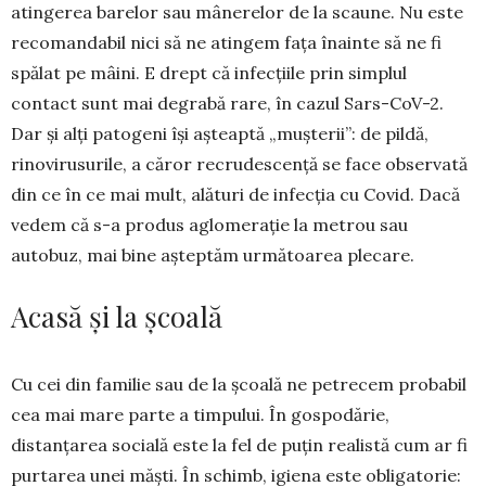
atinge­rea barelor sau mânerelor de la scaune. Nu este
recoman­dabil nici să ne atingem fața înainte să ne fi
spălat pe mâini. E drept că infecțiile prin simplul
contact sunt mai degrabă rare, în cazul Sars-CoV-2.
Dar și alți patogeni își așteaptă „mușterii”: de pildă,
rinovirusurile, a căror recrudes­cență se face observată
din ce în ce mai mult, alături de infecția cu Covid. Dacă
vedem că s-a produs aglomerație la metrou sau
autobuz, mai bine așteptăm următoarea ple­care.
Acasă și la școală
Cu cei din familie sau de la școală ne petrecem probabil
cea mai mare parte a timpului. În gospo­dărie,
distanțarea socială este la fel de puțin realistă cum ar fi
purtarea unei măști. În schimb, igiena este obligatorie: