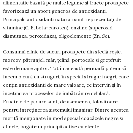
alimentație bazată pe multe le­gume și fructe proaspete
favorizează un aport ge­neros de antioxidanți.
Principalii antioxi­danți na­turali sunt reprezentați de
vitamine (C, E, beta-caro­ten), enzime (superoxid
dismutaza, peroxi­­daza), oligoelemente (Zn, Se).
Consumul zilnic de sucuri proaspete din sfeclă roșie,
morcov, pătrunjel, măr, țelină, portocale și grepfruit
este de mare ajutor. Tot în această perioadă putem să
facem o cură cu struguri, în special stru­guri negri, care
conțin antioxidanți de mare valoare, ce intervin și în
încetinirea proceselor de îmbă­trânire celulară.
Fructele de pădure sunt, de aseme­nea, folositoare
pentru întreținerea sistemului imu­nitar. Dintre acestea
merită menționate în mod spe­cial coacăzele negre și
afinele, bogate în princi­pii active cu efecte