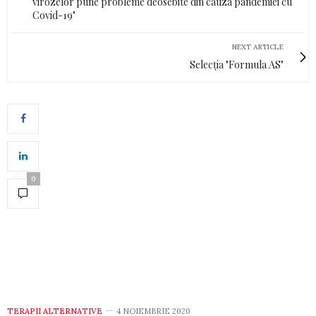
virozelor pune probleme deosebite din cauza pandemiei cu
Covid-19"
NEXT ARTICLE
Selecția "Formula AS"
0
TERAPII ALTERNATIVE
4 NOIEMBRIE 2020