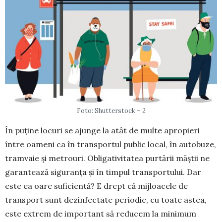
Foto: Shutterstock – 2
În puține locuri se ajunge la atât de multe apro­pieri
între oameni ca în transportul public local, în autobuze,
tramvaie și metrouri. Obligativitatea purtării măștii ne
garantează si­gu­ranța și în timpul transportului. Dar
este ea oare suficientă? E drept că mijloacele de
transport sunt dezinfectate periodic, cu toate astea,
este extrem de impor­tant să reducem la minimum