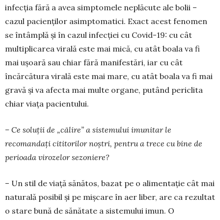
infecția fără a avea simpto­mele neplăcute ale bolii –
cazul pa­cienților asimp­to­matici. Exact acest fenomen
se în­tâmplă și în cazul in­fecției cu Covid-19: cu cât
multipli­ca­rea vi­rală este mai mică, cu atât boala va fi
mai ușoară sau chiar fără ma­nifestări, iar cu cât
încărcătura vi­ra­lă este mai mare, cu atât boala va fi mai
gravă și va afecta mai multe organe, pu­tând periclita
chiar viața pacientului.
– Ce soluții de „călire” a siste­mu­lui imunitar le
recomandați ci­ti­­torilor noștri, pentru a trece cu bi­ne de
perioada virozelor sezo­niere?
– Un stil de viață sănătos, ba­zat pe o alimentație cât mai
natu­rală po­sibil și pe mișcare în aer liber, are ca rezultat
o stare bună de sănătate a sistemului imun. O