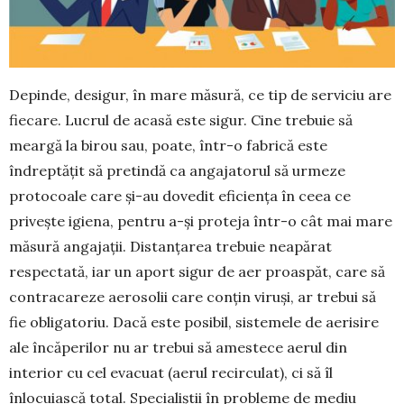
Depinde, desigur, în mare măsură, ce tip de ser­viciu are
fiecare. Lucrul de acasă este sigur. Cine trebuie să
meargă la birou sau, poate, într-o fabrică este
îndreptățit să pretindă ca angajatorul să urmeze
protocoale care și-au dovedit eficiența în ceea ce
privește igiena, pentru a-și proteja într-o cât mai mare
măsură angajații. Distanțarea trebuie nea­părat
respectată, iar un aport sigur de aer proas­păt, care să
contracareze aerosolii care conțin vi­ruși, ar trebui să
fie obligatoriu. Dacă este posibil, sistemele de aerisire
ale încăperilor nu ar trebui să amestece aerul din
interior cu cel evacuat (aerul recirculat), ci să îl
înlocuiască total. Specialiștii în probleme de mediu