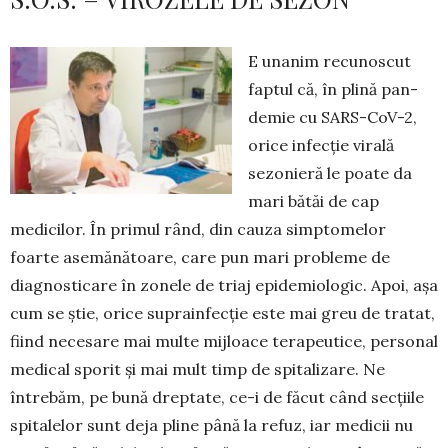
E unanim recunoscut
faptul că, în plină pan­­
demie cu SARS-CoV-2,
orice infec­ție virală
sezonieră le poate da
mari bătăi de cap
medicilor. În primul rând, din cauza simpto­melor
foarte asemănătoare, care pun mari probleme de
diagnosticare în zonele de triaj epidemiologic. Apoi, așa
cum se știe, orice suprainfecție este mai greu de tratat,
fiind necesare mai multe mijloace terapeutice, personal
medical sporit și mai mult timp de spitalizare. Ne
întrebăm, pe bună dreptate, ce-i de făcut când secțiile
spitalelor sunt deja pline până la refuz, iar medicii nu