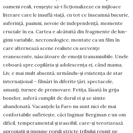
oameni reali, reușește să-i fic­ționalizeze cu mijloace
literare care le insuflă viață, cu tot ce în­seam­nă bucurie,
suferință, pa­si­uni, nevoie de independență, mo­men­te
cruciale în ea. Cartea e al­că­tuită din fragmente de lun­
gimi variabile, necrono­lo­gice, montate ca un film în
care alternează scene realiste cu sec­vențe
evanescente, năs­că­toare de emoții trans­misibile. Unele
coboară spre copilăria și adolescența ei, când mama,
Liv, e mai mult ab­sentă, urmându-și existența de star
internațional – filmări în di­ferite țări, spectacole,
amanți, tur­nee de promovare. Fetița, lăsată în grija
bonelor, suferă cumplit de dorul ei și se simte
abandonată. Vacanțele la Faro nu sunt nici ele mai
confortabile sufletește, căci Ingmar Bergman e un om
dificil, temperamental și irascibil, care-și terorizează
apropiații și impune reguli stricte tribului reunit pe