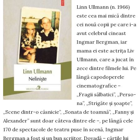
Linn Ullmann (n. 1966)
este cea mai mică dintre
cei nouă co­pii pe care i-a
avut celebrul ci­neast
Ingmar Bergman, iar
ma­ma ei este actrița Liv
Ullmann, ca­re a jucat în
zece dintre filmele lui. Pe
lângă capodoperele
cine­ma­to­gra­fice –
„Fragii săl­ba­tici”, „Per­so­
na”, „Stri­găte și șoap­te”,
„Sce­ne dintr-o căs­­ni­cie”, „So­nata de toam­nă”, „Fanny și
Ale­xan­der” sunt doar câ­te­va dintre ele –, pe lân­gă cele
170 de spec­tacole de teatru puse în scenă, Ingmar
Berg­man a fost și un bun scriitor. Do­va­dă – căr­țile lui