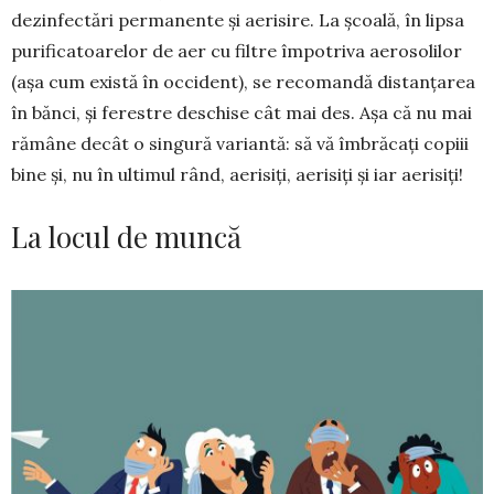
dezinfectări permanente și aerisire. La școală, în lipsa
purificatoarelor de aer cu filtre împotriva aerosolilor
(așa cum există în occident), se recomandă distanțarea
în bănci, și ferestre des­chise cât mai des. Așa că nu mai
rămâne decât o singură variantă: să vă îmbrăcați copiii
bine și, nu în ultimul rând, aerisiți, aerisiți și iar aerisiți!
La locul de muncă