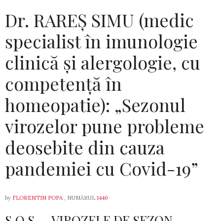
Dr. RAREȘ SIMU (medic
specialist în imunologie
clinică și alergologie, cu
competență în
homeopatie): „Sezonul
virozelor pune probleme
deosebite din cauza
pandemiei cu Covid-19”
by
FLORENTIN POPA
, NUMĂRUL
1440
S.O.S. – VIROZELE DE SEZON