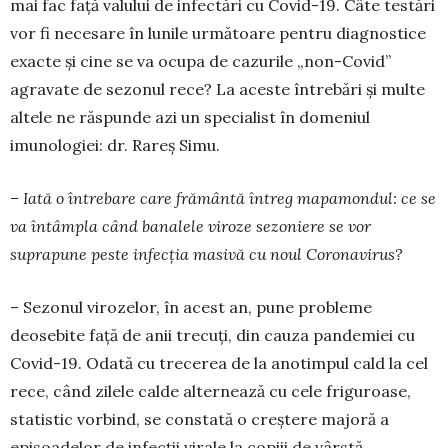
mai fac față valului de infectări cu Covid-19. Câte testări
vor fi necesare în lunile următoare pentru diagnostice
exacte și cine se va ocupa de cazurile „non-Covid”
agravate de sezonul rece? La aceste întrebări și multe
altele ne răspunde azi un specialist în domeniul
imunologiei: dr. Rareș Simu.
– Iată o întrebare care frământă întreg mapa­mondul: ce se
va întâmpla când banalele viroze se­zoniere se vor
suprapune peste infecția masivă cu noul Coronavirus?
– Sezonul virozelor, în acest an, pune probleme
deosebite față de anii trecuți, din cauza pandemiei cu
Covid-19. Odată cu trecerea de la anotimpul cald la cel
rece, când zilele calde alternează cu cele fri­gu­roase,
statistic vorbind, se constată o creștere maj­oră a
episoadelor de infecții virale la copiii de vârstă