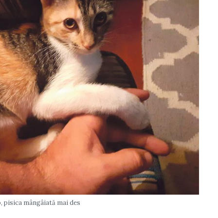
, pisica mângâiată mai des