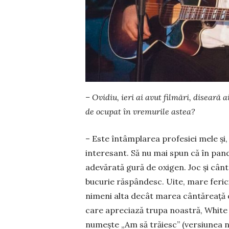
– Ovidiu, ieri ai avut filmări, diseară a
de ocupat în vremurile astea?
– Este întâmplarea profesiei mele şi,
inte­re­sant. Să nu mai spun că în pan
adevărată gură de oxigen. Joc şi cânt 
bucurie răspândesc. Uite, mare fericir
ni­meni alta decât marea cântăreaţă de
care apreciază tru­pa noastră, White M
numeşte „Am să trăiesc” (ver­siu­nea no