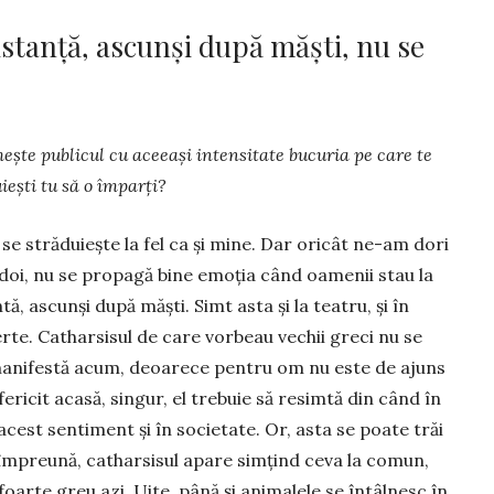
stanță, ascunși după măști, nu se
eşte publicul cu aceeaşi intensitate bucuria pe care te
ieşti tu să o împarţi?
l se străduieşte la fel ca şi mine. Dar oricât ne-am dori
oi, nu se propagă bine emoţia când oamenii stau la
tă, ascunşi după măşti. Simt asta şi la teatru, şi în
rte. Catharsisul de care vorbeau vechii greci nu se
anifestă acum, deoarece pentru om nu este de ajuns
 fericit acasă, singur, el trebuie să resimtă din când în
cest sentiment şi în societate. Or, asta se poate trăi
împreună, catharsisul apare simţind ceva la comun,
foarte greu azi. Uite, până şi animalele se întâlnesc în