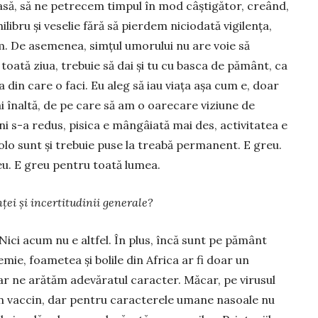
să, să ne petrecem tim­pul în mod câştigător, creând,
bru şi ve­selie fără să pierdem niciodată vigilenţa,
im. De asemenea, simţul umorului nu are voie să
t toată ziua, trebuie să dai şi tu cu basca de pământ, ca
 din care o faci. Eu aleg să iau viaţa aşa cum e, doar
i înaltă, de pe care să am o oarecare viziune de
i s-a redus, pisica e mân­gâ­iată mai des, activitatea e
acolo sunt şi trebuie puse la treabă perma­nent. E greu.
reu. E greu pentru toată lumea.
ei şi incertitudinii generale?
Nici acum nu e altfel. În plus, încă sunt pe pământ
ie, foametea şi bolile din Africa ar fi doar un
ar ne arătăm adevăratul caracter. Măcar, pe virusul
n vaccin, dar pentru caracterele umane nasoale nu