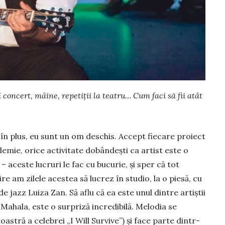
i concert, mâine, repetiţii la teatru… Cum faci să fii atât
 în plus, eu sunt un om deschis. Accept fiecare proiect
demie, orice activitate dobândeşti ca artist este o
– aceste lucruri le fac cu bucurie, şi sper că tot
e am zi­lele acestea să lucrez în studio, la o piesă, cu
 jazz Luiza Zan. Să aflu că ea este unul dintre artiştii
ahala, este o surpriză incre­di­bi­lă. Melodia se
astră a celebrei „I Will Survive”) şi face parte din­tr-