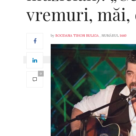
vremuri, măi,
by
BOGDANA TIHON BULIGA
, NUMĂRUL
1440
0