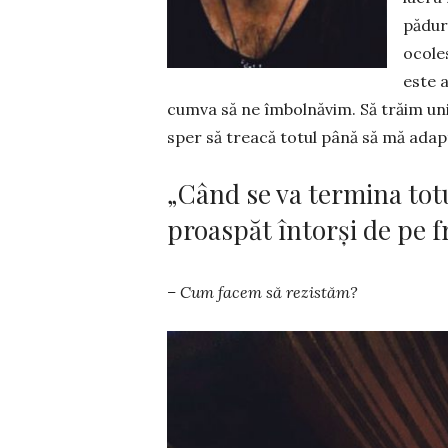
pădure
ocoles
este 
cumva să ne îmbolnăvim. Să trăim uni
sper să treacă totul până să mă ada
„Când se va termina totul
proaspăt întorși de pe f
– Cum facem să re­zis­tăm?