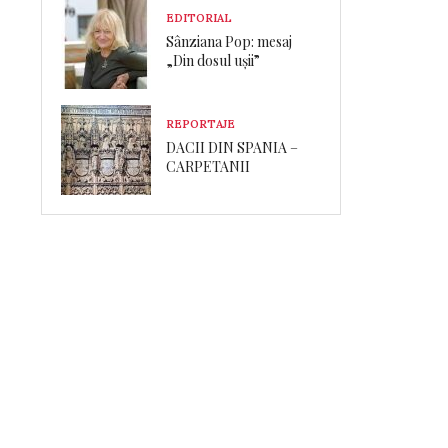
EDITORIAL
Sânziana Pop: mesaj
„Din dosul ușii”
REPORTAJE
DACII DIN SPANIA –
CARPETANII