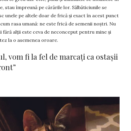
, stau împreună pe cărările lor. Sălbăticiunile se
c unele pe altele doar de frică şi exact în acest punct
acum rasa umană: ne este frică de semenii noştri. Nu
i fără alţii este ceva de neconceput pentru mine şi
ptez la o asemenea oroare.
, vom fi la fel de marcați ca ostașii
ront”