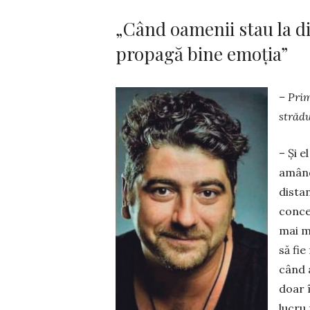
„Când oamenii stau la di
propagă bine emoția”
– Prim
strădu
– Şi e
amând
distan
conce
mai m
să fie
când a
doar 
lucru 