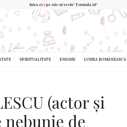
Intra
aici
pe site ul vechi "Formula AS"
ĂTATE
SPIRITUALITATE
ENIGME
LUMEA ROMÂNEASCĂ
ESCU (actor şi
e nebunie de