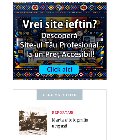
CELE MAI CITITE
REPORTAJE
Marta
și
fotografia
ucigașă