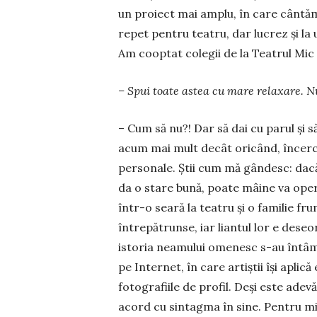
un proiect mai amplu, în care cân­tăm 
repet pentru tea­tru, dar lucrez şi la 
Am co­optat colegii de la Teatrul Mic ş
– Spui toate astea cu mare re­la­xare. N
– Cum să nu?! Dar să dai cu pa­rul şi s
acum mai mult decât oricând, încerc s
personale. Ştii cum mă gândesc: dacă
da o stare bună, poate mâine va oper
într-o seară la teatru şi o familie f
între­pă­trunse, iar liantul lor e de
istoria neamului omenesc s-au întâm
pe Internet, în care artiştii îşi aplic
fotografiile de profil. Deşi este adevă
acord cu sintagma în sine. Pentru mine