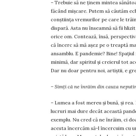
– Trebuie să ne ţinem mintea sănătoa
făcând mişcare. Putem să căutăm echili
conştiinţa vremurilor pe care le tră
dispară. Asta nu înseamnă să fii hlizi
orice om. Contează, însă, perspectiva
că încerc să mă aşez pe o treaptă ma
ansamblu. E pan­demie? Bine! Spaţiul n
minimă, dar spiritul şi cre­ierul tot 
Dar nu doar pentru noi, artiştii, e g
– Simţi că ne înrăim din cauza neputinţ
– Lumea a fost mereu şi bună, şi rea. 
lucruri mai dure decât această pandem
exemplu. Nu cred că ne înrăim, ci do
acesta încercăm să-l încercuim cu u