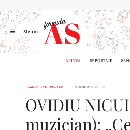
Meniu
ARHIVĂ
REPORTAJE
SĂN
PLANETE CULTURALE
5 NOIEMBRIE 2020
OVIDIU NICUL
muzician): „C