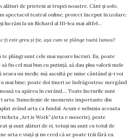
alături de prieteni ai trupei noas­tre. Cânt şi solo,
un spectacol teatral on­line, proiect început în izo­lare.
i lu­crăm la un Richard al III-lea mai altfel…
u-ţi este greu şi ţie, aşa cum se plânge toată lumea?
ă te plângi sunt cele mai uşoa­­re lucruri. Eu, poate
ă fiu cel mai bun cu putinţă, să dau plus valorii mele
 seara un medic mă ascultă pe mine cântând şi-i voi
a mai bine; poate doi tineri se îndrăgostesc mer­gând
rumoasă va apărea în curând…. Toate lucrurile sunt
seori arta. Sumedenie de mo­mente importante din
plat având arta ca fundal. Acum e nebunia aceasta
ă eticheta „Art is Work” (Arta e meserie), peste
rat şi sunt alături de ei, totuşi nu sunt cu totul de
 arta e viaţă şi nu cred că se poate trăi fără ea.