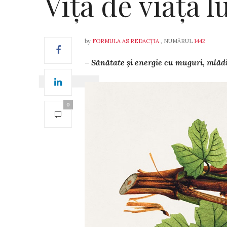
Vița de viață 
by
FORMULA AS REDACȚIA
, NUMĂRUL
1442
– Sănătate și energie cu muguri, mlădi
0