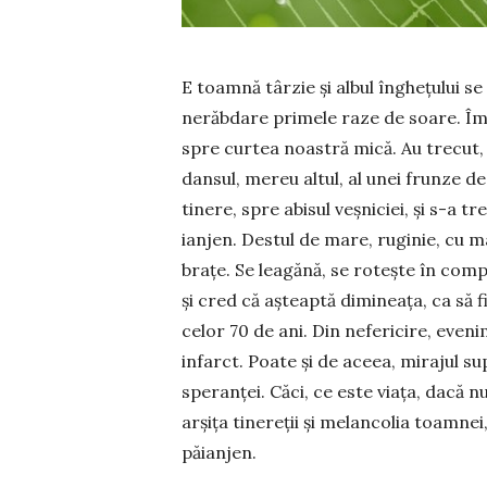
E toamnă târzie și albul în­ghe­țului s
nerăb­da­re primele raze de soare. Îmi
spre curtea noastră mică. Au trecut,
dansul, mereu altul, al unei frunze de 
tinere, spre abisul veșniciei, și s-a t
ianjen. Destul de mare, ruginie, cu mar
brațe. Se leagănă, se rotește în comp
și cred că așteaptă dimineața, ca să f
celor 70 de ani. Din ne­fe­ricire, even
infarct. Poate și de aceea, mi­rajul sup
speranței. Căci, ce este viața, dacă nu
arșița tine­reții și melancolia toamne
păianjen.