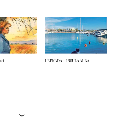
aci
LEFKADA – INSULA ALBĂ