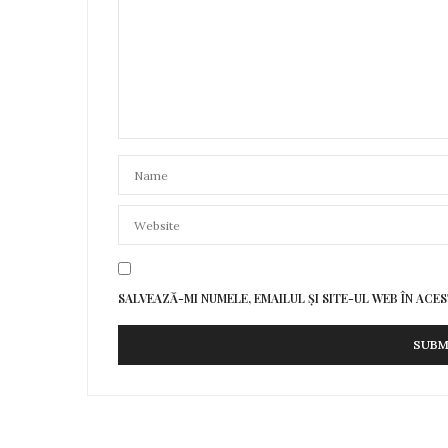
SALVEAZĂ-MI NUMELE, EMAILUL ȘI SITE-UL WEB ÎN AC