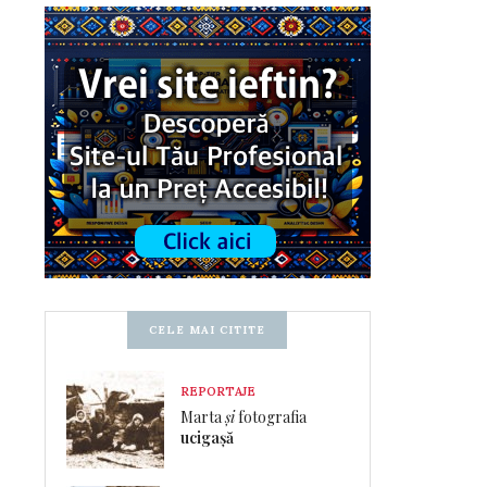
CELE MAI CITITE
REPORTAJE
Marta
și
fotografia
ucigașă