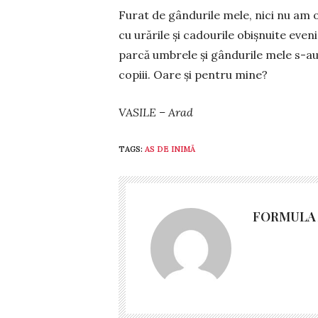
Furat de gândurile mele, nici nu am o
cu ură­rile și cadourile obișnuite eve
parcă um­brele și gândurile mele s-au
copiii. Oare și pentru mi­ne?
VASILE – Arad
TAGS:
AS DE INIMĂ
FORMULA 