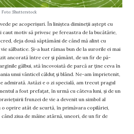
Foto: Shutterstock
e vede pe acoperișuri. În liniștea dimineții aștept cu
 caut motiv să pri­vesc pe fereastra de la bucă­tărie,
 cred, deja două săptămâni de când mă alint cu
vie sălbatice. Și-a luat rămas bun de la surorile ei mai
rezit ancorată între cer și pământ, de un fir de pă­
­ginile găl­bui, stă încovoiată de parcă ar ține ceva în
ania unui vânticel căl­duț și blând. Ne-am împrietenit,
ie admirată. Astăzi e o zi spe­cială, am trecut pragul
imentul a fost prefațat, în urmă cu câ­teva luni, și de un
raviețuirii frunzei de vie a deve­nit un sim­bol al
 o opri­re atât de scurtă, în primăvara co­pilăriei,
i, când ziua de mâine atârnă, uneori, de un fir de