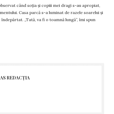
bservat când soția și copiii mei dragi s-au apropiat,
nimentului. Casa par­că s-a luminat de razele soarelui și
 îndepărtat. „Tată, va fi o toamnă lungă”, îmi spun
AS REDACȚIA