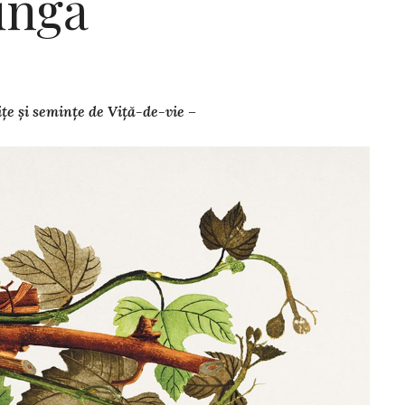
lungă
țe și semințe de Viță-de-vie –