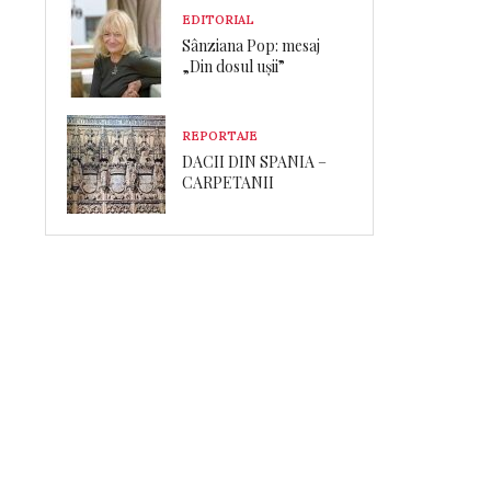
EDITORIAL
Sânziana Pop: mesaj
„Din dosul ușii”
REPORTAJE
DACII DIN SPANIA –
CARPETANII