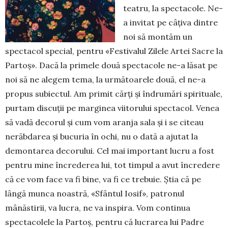
teatru, la spectacole. Ne-
a in­vi­tat pe câțiva dintre
noi să mon­tăm un
spectacol special, pentru «Festivalul Zilele Artei Sacre la
Partoș». Dacă la primele două spectacole ne-a lăsat pe
noi să ne alegem tema, la următoarele două, el ne-a
propus subiectul. Am pri­mit cărți și îndrumări spirituale,
purtam discuții pe marginea viitorului spectacol. Venea
să vadă decorul și cum vom aranja sala și i se citeau
nerăbdarea și bucuria în ochi, nu o dată a ajutat la
demontarea decorului. Cel mai important lucru a fost
pentru mine încrederea lui, tot timpul a avut încredere
că ce vom face va fi bine, va fi ce tre­buie. Știa că pe
lângă mun­ca noastră, «Sfântul Iosif», patronul
mânăstirii, va lucra, ne va inspira. Vom continua
spectacolele la Par­toș, pentru că lu­cra­rea lui Padre