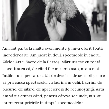
Am luat parte la multe evenimente şi mi-a oferit toată
încrederea lui. Am jucat în două spectacole în cadrul
Zilelor Artei Sacre de la Partoş. Mărtu­ri­sesc cu toată
sinceritatea că, de când fac meseria asta, n-am mai
întâlnit un spectator atât de deschis, de sensibil şi care
să privească spec­tacolul cu lacrimi în ochi. La­crimi de
bucurie, de iubire, de apre­ciere şi de recunoştință. Asta
am văzut atunci când, pentru câteva secunde, ni s-au
intersectat privirile în timpul spectacolelor.