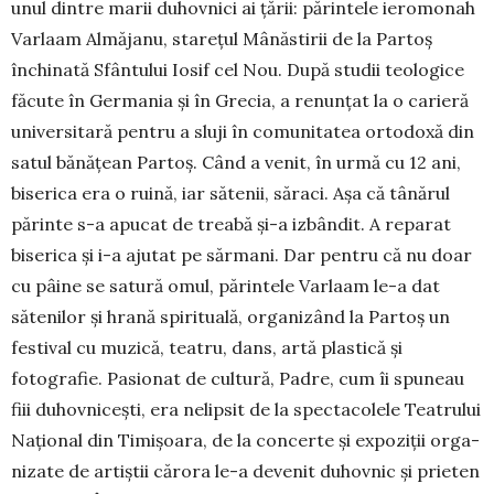
unul dintre marii du­hov­nici ai țării: părintele ieromonah
Var­laam Almăjanu, starețul Mânăstirii de la Partoș
închi­nată Sfântului Iosif cel Nou. După studii teo­logice
făcute în Germania și în Grecia, a renunțat la o carieră
universitară pentru a sluji în comunitatea ortodoxă din
satul bănățean Partoș. Când a venit, în urmă cu 12 ani,
bise­rica era o ruină, iar sătenii, săraci. Așa că tânărul
părinte s-a apucat de treabă și-a izbândit. A reparat
biserica și i-a ajutat pe sărmani. Dar pentru că nu doar
cu pâine se satură omul, părintele Varlaam le-a dat
sătenilor și hrană spirituală, organizând la Partoș un
festival cu mu­zică, teatru, dans, artă plastică și
fotografie. Pasio­nat de cultură, Padre, cum îi spuneau
fiii duhovni­cești, era nelipsit de la spectacolele Teatrului
Na­țio­nal din Timișoara, de la concerte și expoziții or­ga­
nizate de artiștii cărora le-a devenit duhovnic și prieten