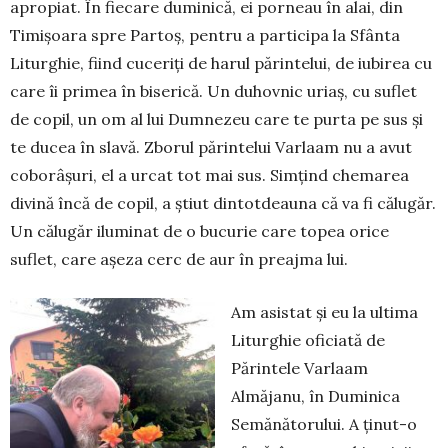
apropiat. În fiecare duminică, ei porneau în alai, din
Timișoara spre Partoș, pentru a participa la Sfânta
Liturghie, fiind cuceriți de harul părinte­lui, de iubirea cu
care îi primea în biserică. Un du­hovnic uriaș, cu suflet
de copil, un om al lui Dum­nezeu care te purta pe sus și
te ducea în slavă. Zbo­rul părintelui Varlaam nu a avut
coborâșuri, el a urcat tot mai sus. Simțind chemarea
divină încă de copil, a știut dintotdeauna că va fi călugăr.
Un călu­găr iluminat de o bucurie care topea orice
suflet, care așeza cerc de aur în preajma lui.
Am asistat și eu la ultima
Liturghie oficiată de
Părintele Varlaam
Almăjanu, în Duminica
Semă­nă­torului. A ținut-o