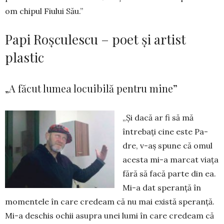
om chi­pul Fiului Său.”
Papi Roșculescu – poet și artist
plastic
„A făcut lumea locuibilă pentru mine”
„Și dacă ar fi să mă
întrebați cine este Pa­
dre, v-aș spu­ne că omul
acesta mi-a mar­cat viața
fără să facă parte din ea.
Mi-a dat spe­­ranță în
momen­tele în care credeam că nu mai există spe­ran­ță.
Mi-a deschis ochii asupra unei lumi în care credeam că