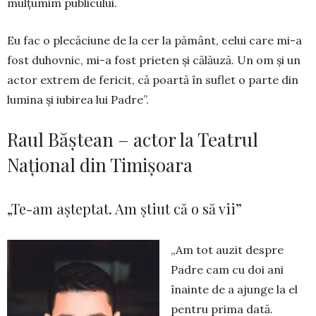
mulțumim pu­bli­cului.
Eu fac o plecăciune de la cer la pământ, celui care mi-a
fost duhov­nic, mi-a fost prieten și călăuză. Un om și un
actor extrem de fericit, că poartă în suflet o parte din
lumina și iubirea lui Padre”.
Raul Băștean – actor la Teatrul
Național din Timișoara
„Te-am așteptat. Am știut că o să vii”
„Am tot auzit despre
Padre cam cu doi ani
înainte de a ajunge la el
pen­tru prima dată.