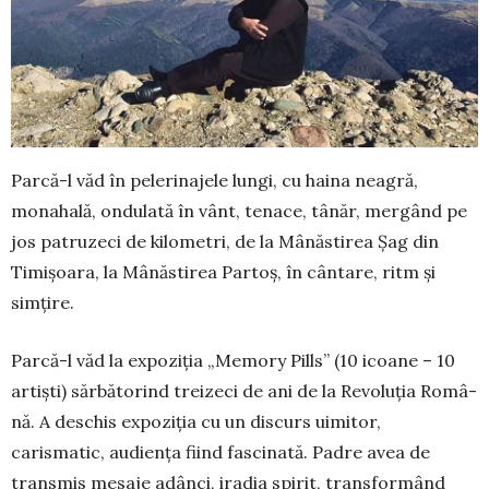
Parcă-l văd în pelerinajele lungi, cu haina neagră,
mona­hală, ondulată în vânt, tenace, tânăr, mergând pe
jos patru­zeci de ki­lometri, de la Mâ­năstirea Șag din
Timișoara, la Mânăstirea Partoș, în cântare, ritm și
simțire.
Parcă-l văd la expoziția „Me­mory Pills” (10 icoane – 10
artiști) sărbătorind treizeci de ani de la Revoluția Româ­
nă. A des­chis expoziția cu un discurs uimi­tor,
carismatic, audiența fiind fascinată. Pa­dre avea de
transmis mesaje adânci, iradia spirit, trans­for­mând