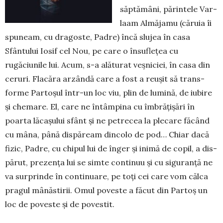
săp­tă­mâni, părintele Var­
laam Almăjamu (căruia îi
spuneam, cu dragoste, Padre) încă slu­jea în casa
Sfântului Iosif cel Nou, pe care o însuflețea cu
rugăciunile lui. Acum, s-a alăturat veșniciei, în casa din
ceruri. Flacăra ar­zân­dă care a fost a reușit să trans­
forme Parto­șul într-un loc viu, plin de lumină, de iubire
și chemare. El, care ne întâm­pina cu îmbrățișări în
poarta lă­cașului sfânt și ne petrecea la plecare fă­când
cu mâna, până dispăream dincolo de pod… Chiar dacă
fizic, Padre, cu chi­pul lui de înger și inimă de copil, a dis­
părut, pre­zența lui se simte continuu și cu siguranță ne
va surprinde în continuare, pe toți cei care vom călca
pragul mânăs­tirii. Omul po­veste a făcut din Partoș un
loc de po­veste și de povestit.