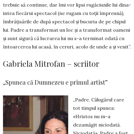
trebuie să continue, dar îmi vor lip­si rugăciunile lui dina­
intea fie­cărui spec­tacol (ne rugam cu toții împre­ună),
îmbră­țisările de după spectacol și bucuria de pe chipul
lui. Padre a transformat un loc și a trans­format oa­meni
și sunt sigură că lu­crarea lui nu s-a terminat odată cu
întoarcerea lui acasă, în ceruri, acolo de unde a și venit”.
Gabriela Mitrofan – scriitor
„Spunea că Dumnezeu e primul artist”
„Padre. Călugărul care
tot timpul spunea:
«Hristos nu m-a
dezamăgit niciodată.
Niciodată». Padre a fost