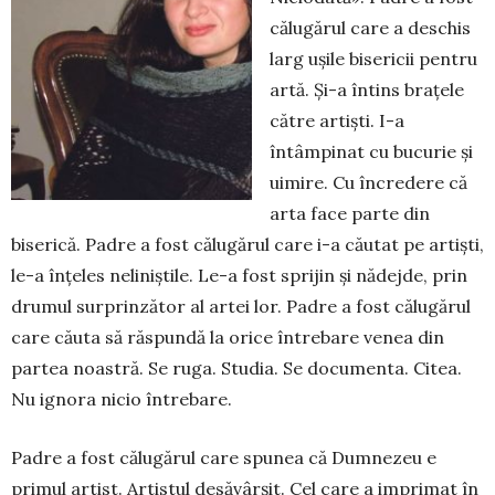
că­lugărul care a deschis
larg ușile bi­se­ricii pentru
artă. Și-a întins bra­țele
către artiști. I-a
întâmpinat cu bucurie și
uimire. Cu încredere că
arta face parte din
biserică. Padre a fost călu­gărul care i-a căutat pe artiști,
le-a înțeles neliniștile. Le-a fost sprijin și nădejde, prin
drumul surprin­zător al artei lor. Padre a fost călu­gărul
care căuta să răspundă la ori­ce întrebare venea din
partea noas­tră. Se ruga. Stu­dia. Se documenta. Ci­tea.
Nu ignora nicio întrebare.
Padre a fost călugărul care spu­nea că Dumnezeu e
primul artist. Artistul de­săvârșit. Cel care a im­primat în