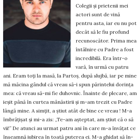
Colegii şi prie­tenii mei
actori sunt de vină
pentru asta, iar eu nu pot
decât să le fiu profund
recunoscător. Prima mea
întâlnire cu Padre a fost
incredibilă. Era într-o
vară, în urmă cu patru
ani. Eram toți la masă, la Partoș, după slujbă, iar pe mine
mă măcina gândul că vreau să-i spun părin­te­lui dorința
mea: că vreau să-mi fie duhovnic. Înain­te de plecare, am
ieşit până în curtea mânăstirii şi m-am trezit cu Padre
lângă mine. A sim­țit, a ştiut atât de bine ce vreau ! M-a
îmbrățişat şi mi-a zis: „Te-am aşteptat, am ştiut că o să
vii!” De atunci au urmat patru ani în care m-a învăţat ce
înseamnă iubirea în toa­tă puterea ei. M-a ghidat să în­