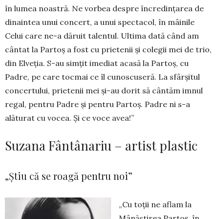
în lumea noastră. Ne vorbea despre în­credințarea de
dinaintea unui concert, a unui specta­col, în mâinile
Celui care ne-a dăruit talentul. Ulti­ma dată când am
cântat la Partoș a fost cu prietenii și colegii mei de trio,
din Elveția. S-au simțit ime­diat acasă la Partoș, cu
Padre, pe care tocmai ce îl cunos­cuseră. La sfârșitul
concer­tului, prie­tenii mei și-au dorit să cântăm imnul
regal, pen­tru Padre și pentru Partoș. Padre ni s-a
alăturat cu vocea. Și ce voce avea!”
Suzana Fântânariu – artist plastic
„Știu că se roagă pentru noi”
„Cu toții ne aflam la
Mânăstirea Par­toș, în