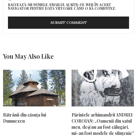
SALVEAZĂ-MI NUMELE, EMAILUL ȘI SITE-UL WEB ÎN ACEST
NAVIGATOR PENTRU DATA VIITOARE CÂND O SĂ COMENTEZ.
You May Also Like
Bătrânii din căsuța lui
Părintele arhimandrit ANDREI
Dumnezeu
COROIAN: „Oamenii din satul
meu, deși nu au fost călugări,
mi-au fost modele de sfințenie”