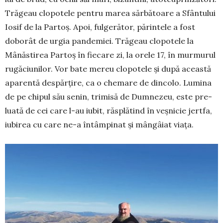
Trăgeau clopotele pentru ma­rea sărbă­toare a Sfântului
Iosif de la Partoș. Apoi, fulgerător, părintele a fost
doborât de urgia pandemiei. Trăgeau clopotele la
Mânăstirea Partoș în fiecare zi, la orele 17, în mur­murul
rugă­ciunilor. Vor bate mereu clopotele și după această
aparentă despăr­țire, ca o chemare de din­colo. Lu­mina
de pe chipul său se­nin, tri­misă de Dumnezeu, este pre­
luată de cei care l-au iubit, răs­plătind în veșnicie jertfa,
iubi­rea cu care ne-a întâmpinat și mân­gâiat viața.