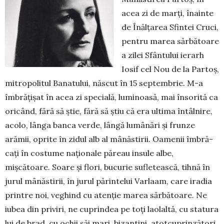
acea zi de marți, înainte
de Înălța­rea Sfintei Cruci,
pentru marea sărbă­toare
a zilei Sfântului ierarh
Iosif cel Nou de la Par­toș,
mitropolitul Banatului, născut în 15 septembrie. M-a
îmbrățișat în acea zi spe­cială, luminoasă, mai înso­rită ca
ori­când, fără să știe, fără să știu că era ulti­ma întâlnire,
acolo, lânga banca verde, lângă lumânări și frunze
arămii, oprite în zidul alb al mânăstirii. Oamenii îmbră­
cați în costume naționale păreau insule albe,
mișcătoare. Soare și flori, bucurie sufletească, tihnă în
jurul mânăs­tirii, în jurul părintelui Varlaam, care ira­dia
prin­tre noi, veghind cu atenție marea sărbă­toare. Ne
iubea din priviri, ne cu­prindea pe toți laolaltă, cu statura
lui de brad, cu ochii săi mari, bizantini, atotcu­prin­zători.