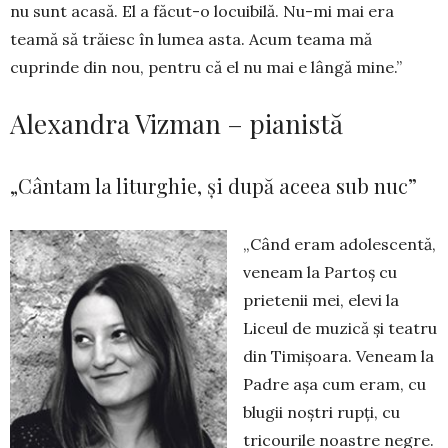
nu sunt acasă. El a făcut-o locuibilă. Nu-mi mai era
teamă să trăiesc în lumea asta. Acum teama mă
cuprinde din nou, pentru că el nu mai e lângă mine.”
Alexandra Vizman – pianistă
„Cântam la liturghie, și după aceea sub nuc”
„Când eram adolescentă,
ve­neam la Partoș cu
prietenii mei, elevi la
Liceul de muzică și tea­tru
din Timișoara. Veneam la
Padre așa cum eram, cu
blu­gii noștri rupți, cu
tricou­rile noastre negre.