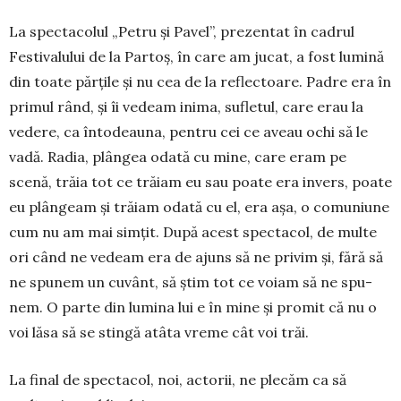
La spectacolul „Petru și Pa­vel”, prezentat în cadrul
Festiva­lului de la Partoș, în care am jucat, a fost lumină
din toate părțile și nu cea de la reflec­toare. Padre era în
primul rând, și îi vedeam inima, sufletul, care erau la
vedere, ca întodeauna, pentru cei ce aveau ochi să le
vadă. Radia, plângea odată cu mine, care eram pe
scenă, trăia tot ce trăiam eu sau poate era invers, poate
eu plân­geam și trăiam odată cu el, era așa, o comuniune
cum nu am mai simțit. După acest spectacol, de mul­­te
ori când ne vedeam era de ajuns să ne privim și, fără să
ne spu­nem un cu­vânt, să știm tot ce voiam să ne spu­
nem. O parte din lumina lui e în mine și promit că nu o
voi lăsa să se stingă atâta vreme cât voi trăi.
La final de spectacol, noi, acto­rii, ne plecăm ca să