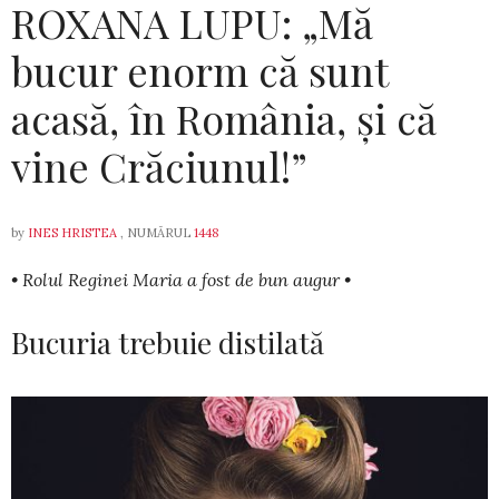
ROXANA LUPU: „Mă
bucur enorm că sunt
acasă, în România, și că
vine Crăciunul!”
by
INES HRISTEA
, NUMĂRUL
1448
• Rolul Reginei Maria a fost de bun augur •
Bucuria trebuie distilată