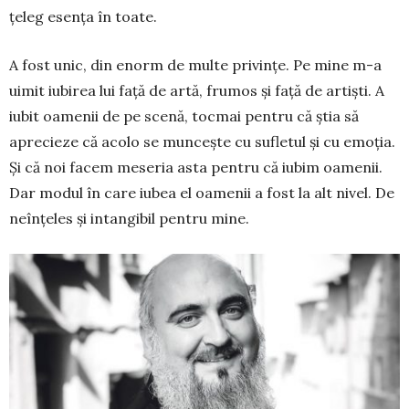
țeleg esența în toate.
A fost unic, din enorm de multe privințe. Pe mine m-a
uimit iubirea lui față de artă, frumos şi față de artişti. A
iubit oamenii de pe scenă, tocmai pentru că ştia să
aprecieze că acolo se muncește cu sufletul şi cu emoția.
Şi că noi facem meseria asta pentru că iubim oamenii.
Dar modul în care iubea el oamenii a fost la alt nivel. De
neînțeles şi intangibil pentru mine.