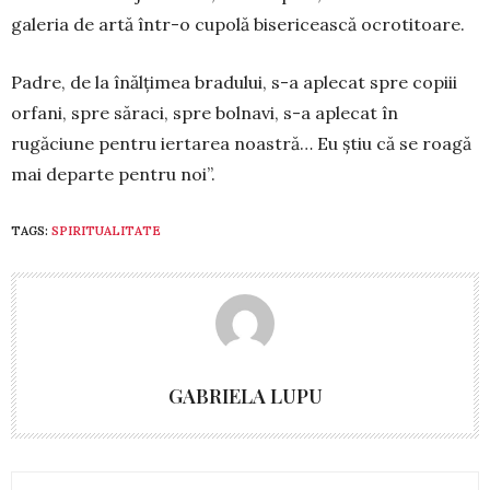
galeria de artă într-o cu­polă bisericească ocro­ti­toare.
Padre, de la înălțimea bra­du­lui, s-a aplecat spre copiii
orfani, spre săraci, spre bol­navi, s-a aplecat în
rugăciune pen­tru ier­tarea noastră… Eu știu că se roagă
mai departe pentru noi”.
TAGS:
SPIRITUALITATE
GABRIELA LUPU