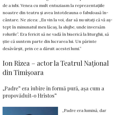
de a iubi. Venea cu mult entuziasm la repre­zen­tațiile
noastre din teatru și avea întot­dea­una o fabuloasă în­
cântare. Ne zicea: „Eu vin la voi, dar să nu uitați că vă aș­
tept în mi­nunatul meu lăcaș, la slujbe, unde inversăm
rolurile”. Era fericit să ne vadă în biserică la litur­ghii, să
știe că suntem parte din lu­crarea lui. Un părinte
desăvârșit, prin ce a dăruit acestei lumi.”
Ion Rizea – actor la Teatrul Național
din Timișoara
„Padre” era iubire în formă pură, așa cum a
propovăduit-o Hristos”
„Padre era lumină, dar