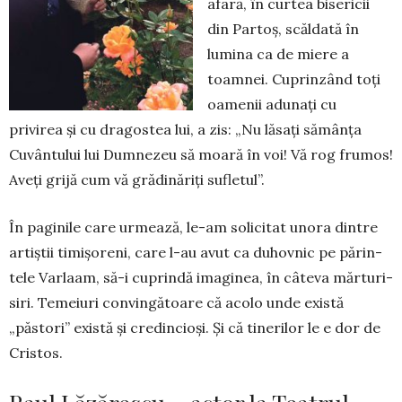
afară, în curtea bisericii
din Partoș, scăldată în
lumina ca de miere a
toamnei. Cuprinzând toți
oamenii adunați cu
privirea și cu dragostea lui, a zis: „Nu lăsați sămânța
Cuvân­tului lui Dumnezeu să moară în voi! Vă rog fru­mos!
Aveți grijă cum vă grădinăriți sufletul”.
În paginile care urmează, le-am solicitat unora dintre
artiștii timișoreni, care l-au avut ca duhovnic pe pă­rin­
tele Varlaam, să-i cu­prindă ima­ginea, în câteva mărturi­
siri. Temeiuri convingătoare că acolo unde există
„păstori” există și credin­cioși. Și că tinerilor le e dor de
Cristos.