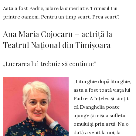
Asta a fost Padre, iubire la super­lativ. Trimisul Lui
printre oameni. Pentru un timp scurt. Prea scurt”.
Ana Maria Cojocaru – actriță la
Teatrul Național din Timișoara
„Lucrarea lui trebuie să continue”
„Liturghie după liturghie,
asta a fost toată viaţa lui
Padre. A înțeles și simțit
că Evanghelia poate
ajunge și mișca sufletul
omului și prin artă. Nu o
dată a venit la noi, la