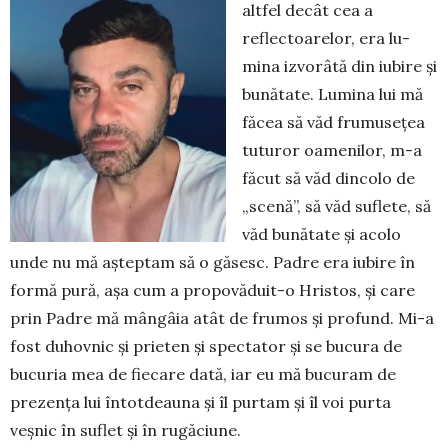
altfel de­cât cea a
reflectoarelor, era lu­
mina izvorâtă din iubire și
bu­nă­tate. Lu­mina lui mă
făcea să văd frumusețea
tuturor oamenilor, m-a
făcut să văd dincolo de
„scenă”, să văd suflete, să
văd bună­tate și acolo
unde nu mă așteptam să o găsesc. Padre era iubire în
formă pură, așa cum a propovăduit-o Hris­tos, și care
prin Padre mă mângâia atât de frumos și profund. Mi-a
fost du­hov­nic și prieten și spectator și se bucura de
bucuria mea de fiecare dată, iar eu mă bucuram de
prezența lui întotdeauna și îl pur­tam și îl voi purta
veșnic în suflet și în rugăciune.