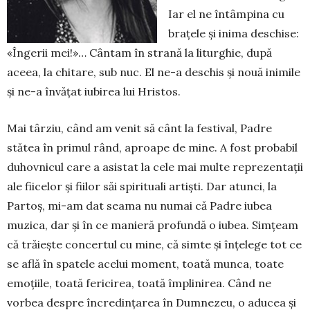
Iar el ne în­tâm­­pina cu
brațele și inima des­chise:
«Înge­rii mei!»… Cântam în strană la liturghie, după
aceea, la chitare, sub nuc. El ne-a des­chis și nouă inimile
și ne-a în­vățat iubirea lui Hristos.
Mai târziu, când am venit să cânt la festival, Padre
stătea în pri­mul rând, aproape de mine. A fost proba­bil
du­hovnicul care a asistat la cele mai multe re­pre­zen­tații
ale fiicelor și fiilor săi spirituali artiști. Dar atunci, la
Par­toș, mi-am dat sea­ma nu numai că Pa­dre iubea
muzi­ca, dar și în ce ma­nieră profundă o iubea. Sim­țeam
că trăiește con­certul cu mine, că simte și în­țele­ge tot ce
se află în spatele a­celui mo­ment, toată mun­ca, toate
emoțiile, toată fe­ri­cirea, toată îm­plinirea. Când ne
vorbea des­pre încre­dințarea în Dumnezeu, o aducea și