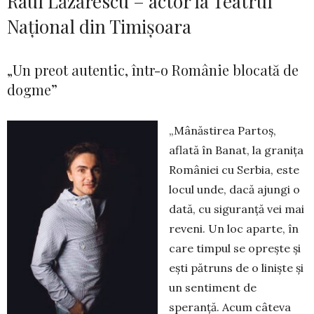
Raul Lăzărescu – actor la Teatrul
Național din Timișoara
„Un preot autentic, într-o Românie blocată de
dogme”
„Mânăstirea Partoș,
aflată în Banat, la granița
României cu Ser­­bia, este
locul unde, dacă ajungi o
dată, cu si­guranță vei mai
reveni. Un loc aparte, în
care timpul se oprește și
ești pă­truns de o liniște și
un sentiment de
speranță. Acum câteva