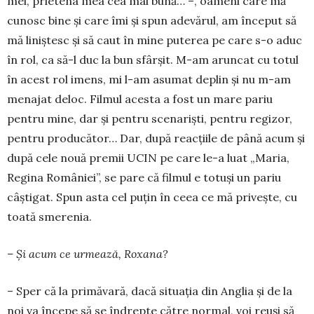
mei, prietena mea cea mai bună… –, oa­meni care mă
cunosc bine şi care îmi şi spun adevărul, am început să
mă liniştesc şi să caut în mine puterea pe care s-o aduc
în rol, ca să-l duc la bun sfârșit. M-am arun­cat cu totul
în acest rol imens, mi l-am asumat deplin şi nu m-am
menajat deloc. Filmul acesta a fost un mare pariu
pentru mine, dar şi pentru scenarişti, pen­tru re­gizor,
pentru producător… Dar, du­pă re­acţiile de până acum şi
după cele nouă premii UCIN pe care le-a luat „Ma­ria,
Re­gina României”, se pare că filmul e totuşi un pariu
câştigat. Spun asta cel puţin în ceea ce mă priveşte, cu
toată sme­renia.
– Şi acum ce urmează, Ro­xana?
– Sper că la primăvară, dacă situaţia din Anglia şi de la
noi va începe să se îndrepte către normal, voi reuşi să