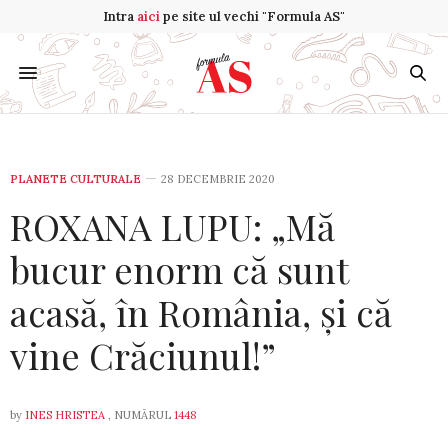
Intra
aici
pe site ul vechi "Formula AS"
PLANETE CULTURALE
28 DECEMBRIE 2020
ROXANA LUPU: „Mă
bucur enorm că sunt
acasă, în România, și că
vine Crăciunul!”
by
INES HRISTEA
, NUMĂRUL
1448