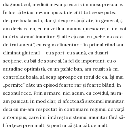
diagnosticul, medicii mi-au prescris imunosupresoare.
În loc să le iau, m-am apucat de citit tot ce se putea
des­pre boala asta, dar şi despre sănătate, în ge­neral, şi
am decis că nu, eu nu voi lua imu­nosupresoare, ci îmi voi
întări sistemul imu­nitar. Şi uite că aşa, cu „schema asta
de tra­tament”, cu regim alimentar – în primul rând am
eliminat glutenul –, cu sport, cu sa­u­nă, cu duşuri
scoţiene, cu băi de soare şi, la fel de im­portant, cu o
atitudine optimistă, cu un psi­hic bun, am reuşit să-mi
controlez boal­a, să scap aproape cu totul de ea. Îşi mai
„permite” câte un episod foarte rar şi foarte blând, în
sezonul rece. Prin urmare, nici acum, cu covidul, nu m-
am panicat. În mod clar, el afectează sistemul imuni­tar,
deci eu mi-am respectat în continuare regimul de viaţă
autoimpus, care îmi în­tăreşte sistemul imunitar fără să-
l forțeze prea mult, şi pen­tru că ştiu cât de mult