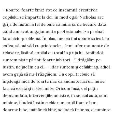
– Foarte, foarte bine! Tot ce înseamnă creş­terea
copilului se împarte la doi, în mod egal. Ni­cholas are
grijă de Iustin la fel de bine ca mine şi, de fiecare dată
când am avut angajamente profe­sio­nale, l-a preluat
fără nicio problemă. În plus, mereu îmi spune să ies la o
cafea, să mă văd cu prietenele, să-mi ofer momente de
relaxare, lă­sând copilul cu totul în grija lui. Amândoi
suntem nişte părinţi foarte iubitori – îl drăgălim pe
Iustin, ne jucăm cu el… –, dar suntem și echi­li­braţi, adică
avem grijă să nu-l răzgâiem. Un co­pil trebuie să
înţeleagă încă de foarte mic că anu­mite lucruri nu se
fac, că există şi nişte limite. Ori­cum însă, cel puţin
deocamdată, intervenţiile noastre, în sensul ăsta, sunt
minime, fiindcă Ius­tin e chiar un copil foarte bun:
doarme bine, mă­nâncă bine, se joacă frumos, e cuminte,