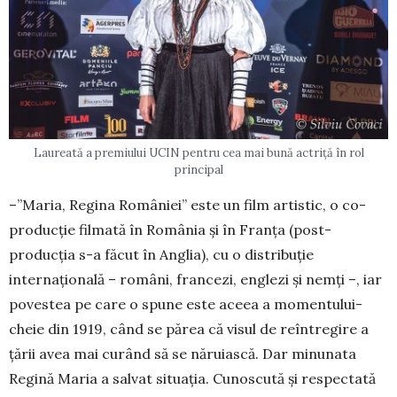
Laureată a premiului UCIN pentru cea mai bună actriță în rol
principal
–”Maria, Regina României” este un film ar­tis­tic, o co-
producţie filmată în România şi în Fran­ţa (post-
producţia s-a făcut în Anglia), cu o dis­tribuţie
internaţională – români, fran­cezi, en­glezi şi nemţi –, iar
povestea pe care o spune este aceea a momentului-
cheie din 1919, când se pă­rea că visul de reîntregire a
ţării avea mai cu­rând să se năruiască. Dar mi­nunata
Regină Maria a sal­vat situaţia. Cunoscută şi respectată