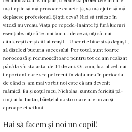
recunoscătoare. În plus, trebuie ca proiectele în care
mă implic să mă provoace ca actriță, să mă ajute să mă
depășesc profesional. Și știi ceva? Nici să trăiesc în
viteză nu vreau. Viața pe repede-înainte îţi fură lucruri
esențiale: uiți să te mai bucuri de ce ai, uiți să mai
cântărești ce și cât ai reușit… Uneori e bine și să deguști,
să distilezi bucuria succesului. Per total, sunt foarte
norocoa­să și recunoscătoare pentru tot ce am realizat
până la vârsta asta, de 34 de ani. Oricum, lucrul cel mai
important care s-a petrecut în viața mea în perioada
de când n-am mai vorbit noi este că am devenit
mămică. Eu şi soţul meu, Ni­cho­las, sun­tem fericiţii pă­
rinţi ai lui Iustin, băie­țelul nostru care are un an şi
aproape cinci luni.
Hai să facem și noi un copil!