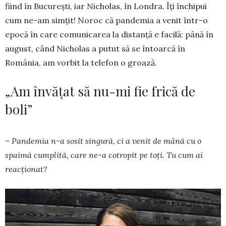
fiind în Bucureşti, iar Ni­cholas, în Londra. Îţi închipui
cum ne-am simţit! Noroc că pandemia a venit într-o
epocă în care co­mu­nicarea la distanţă e fa­cilă: până în
august, când Nicholas a putut să se întoarcă în
România, am vorbit la telefon o groa­ză.
„Am învățat să nu-mi fie frică de
boli”
– Pandemia n-a sosit singură, ci a venit de mână cu o
spaimă cumplită, care ne-a cotropit pe toți. Tu cum ai
reacționat?