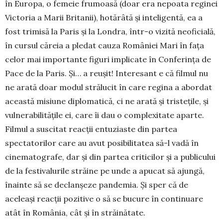
în Euro­pa, o femeie frumoasă (doar era nepoata reginei
Vic­to­ria a Marii Britanii), hotărâtă şi inteligentă, ea a
fost trimisă la Paris şi la Londra, într-o vizită ne­oficială,
în cursul căreia a pledat cauza Româ­niei Mari în faţa
celor mai importante figuri implicate în Conferinţa de
Pace de la Paris. Și… a reuşit! Interesant e că filmul nu
ne arată doar modul strălucit în care regina a abordat
această misiune diplomatică, ci ne arată şi tristețile, și
vulnerabilitățile ei, care îi dau o complexitate aparte.
Filmul a suscitat reacţii entuziaste din partea
spectatorilor care au avut posibilitatea să-l vadă în
cinematografe, dar şi din partea criticilor şi a publicului
de la festi­valurile străine pe unde a apucat să ajungă,
înainte să se declanşeze pan­demia. Şi sper că de
aceleaşi reacţii pozitive o să se bucure în continuare
atât în România, cât şi în străinătate.