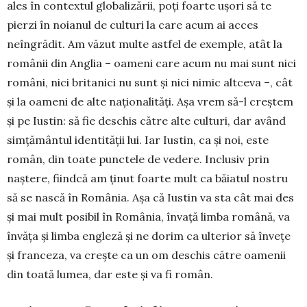
ales în contextul globalizării, poţi foarte uşori să te
pierzi în noianul de culturi la care acum ai acces
neîngrădit. Am văzut multe astfel de exemple, atât la
românii din Anglia – oameni care acum nu mai sunt nici
români, nici britanici nu sunt şi nici nimic altceva –, cât
şi la oameni de alte naţionalităţi. Aşa vrem să-l creş­tem
şi pe Iustin: să fie deschis către alte culturi, dar având
simţământul identităţii lui. Iar Iustin, ca şi noi, este
român, din toate punctele de vede­re. Inclusiv prin
naştere, fiindcă am ţinut foarte mult ca băiatul nostru
să se nască în România. Aşa că Iustin va sta cât mai des
şi mai mult posibil în România, învaţă limba română, va
în­văţa şi limba engleză şi ne dorim ca ulterior să înveţe
şi franceza, va creşte ca un om deschis către oamenii
din toată lumea, dar este şi va fi ro­mân.