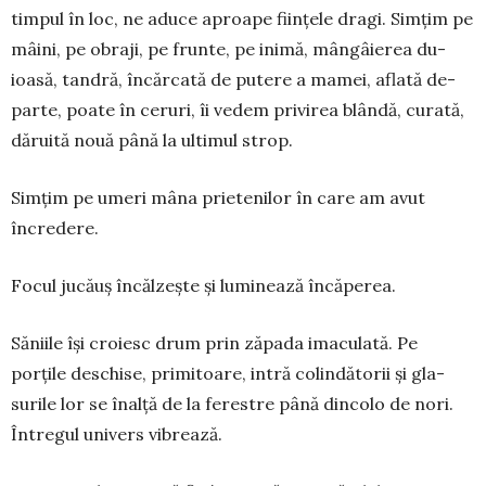
timpul în loc, ne aduce aproape fiin­țele dragi. Sim­țim pe
mâini, pe obraji, pe frun­te, pe inimă, mân­gâierea du­
ioasă, tan­dră, încărcată de putere a mamei, aflată de­
parte, poate în ceruri, îi ve­dem privi­rea blân­dă, curată,
dăruită nouă până la ulti­mul strop.
Simțim pe umeri mâna prietenilor în care am avut
încredere.
Focul jucăuș încăl­zește și lu­mi­nează încăperea.
Săniile își cro­iesc drum prin zăpada imaculată. Pe
porțile des­chise, primitoare, intră colindătorii și gla­
surile lor se înalță de la ferestre până dincolo de nori.
Întregul univers vibrează.