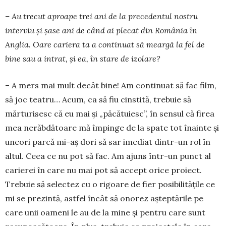
– Au trecut aproape trei ani de la pre­ce­dentul nostru
interviu şi şase ani de când ai ple­cat din România în
Anglia. Oare cariera ta a con­tinuat să meargă la fel de
bine sau a intrat, și ea, în stare de izolare?
– A mers mai mult decât bine! Am continuat să fac film,
să joc teatru… Acum, ca să fiu cins­tită, trebuie să
mărturisesc că eu mai şi „păcătu­iesc”, în sensul că firea
mea nerăbdătoare mă împinge de la spate tot înainte şi
uneori parcă mi-aş dori să sar imediat dintr-un rol în
altul. Ceea ce nu pot să fac. Am ajuns într-un punct al
carierei în care nu mai pot să accept orice proiect.
Trebuie să selectez cu o rigoare de fier posi­bi­lităţile ce
mi se prezintă, astfel încât să onorez aş­teptările pe
care unii oameni le au de la mine şi pentru care sunt