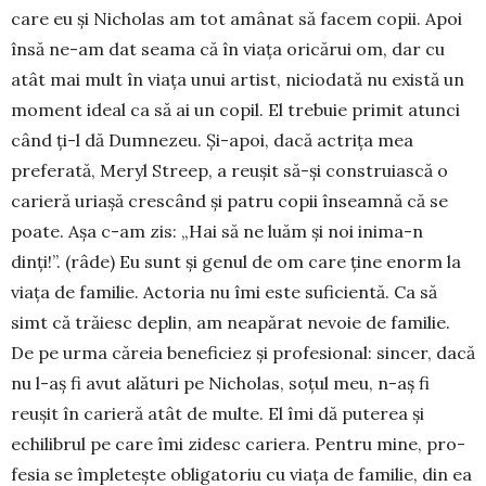
care eu şi Nicholas am tot amânat să facem copii. Apoi
însă ne-am dat seama că în viaţa ori­cărui om, dar cu
atât mai mult în viaţa unui artist, nicio­dată nu e­xistă un
moment ideal ca să ai un copil. El trebuie primit atunci
când ți-l dă Dumnezeu. Şi-apoi, dacă actriţa mea
preferată, Meryl Streep, a reuşit să-şi cons­tru­iască o
carieră uriaşă crescând şi patru copii înseamnă că se
poate. Aşa c-am zis: „Hai să ne luăm şi noi inima-n
dinţi!”. (râde) Eu sunt şi genul de om care ţine enorm la
viaţa de fa­milie. Actoria nu îmi este suficientă. Ca să
simt că trăiesc deplin, am neapărat nevoie de fa­milie.
De pe urma căreia beneficiez şi pro­fesional: sincer, dacă
nu l-aş fi avut alături pe Nicholas, soțul meu, n-aș fi
reușit în carieră atât de multe. El îmi dă puterea şi
echilibrul pe care îmi zidesc cariera. Pentru mine, pro­
fesia se împleteşte obli­ga­toriu cu viaţa de familie, din ea