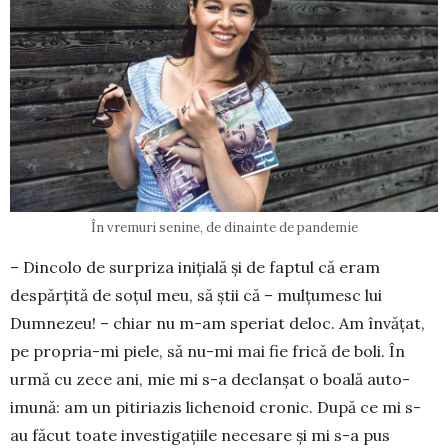
În vremuri senine, de dinainte de pandemie
– Dincolo de surpriza iniţială şi de faptul că eram
despărţită de soţul meu, să ştii că – mulţu­mesc lui
Dumnezeu! – chiar nu m-am spe­riat de­loc. Am învăţat,
pe propria-mi pie­le, să nu-mi mai fie frică de boli. În
urmă cu zece ani, mie mi s-a declanşat o boală auto­
imună: am un pitiriazis lichenoid cro­nic. După ce mi s-
au făcut toate inves­ti­gaţiile necesare şi mi s-a pus