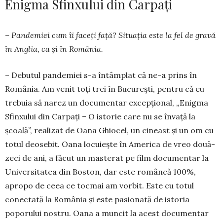
Enigma Sfinxului din Carpați
– Pandemiei cum îi faceţi faţă? Situația este la fel de gravă
în Anglia, ca și în România.
– Debutul pandemiei s-a întâmplat că ne-a prins în
România. Am ve­nit toţi trei în Bucu­reşti, pentru că eu
trebuia să narez un documentar excepţional, „Enigma
Sfin­xului din Car­­paţi – O istorie care nu se învaţă la
şcoală”, rea­lizat de Oa­na Ghiocel, un cineast şi un om cu
totul deo­se­bit. Oana locuieşte în Ame­rica de vreo două­
zeci de ani, a făcut un masterat pe film docu­mentar la
Uni­versitatea din Boston, dar este ro­mâncă 100%,
apropo de ceea ce tocmai am vor­bit. Este cu totul
conectată la România şi este pasionată de istoria
poporului nostru. Oana a mun­cit la acest docu­mentar