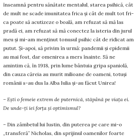
înseamnă pentru să­nătate mentalul, starea psihică, cât
de mult ne scade imunitatea frica şi cât de mult tot fri­
ca poate să acuti­zeze o boală, am refuzat să mă las
pradă ei, am refuzat să mă co­nectez la isteria din jurul
meu și mi-am menţinut tonusul psi­hic cât de ridicat am
putut. Și-apoi, să privim în urmă: pandemii şi epidemii
au mai fost, dar omenirea a mers înainte. Să ne
amintim că, în 1918, prin lume bântuia gripa spaniolă,
din cauza că­reia au murit milioane de oameni, totuşi
românii s-au dus la Alba Iulia şi-au făcut Unirea!
– Ești o femeie extrem de puternică, stăpână pe viața ei.
De unde-ți iei forța și optimismul?
– Din zâmbetul lui Iustin, din puterea pe care mi-o
„transferă” Nicholas, din sprijinul oame­ni­lor foarte