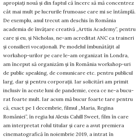
apropiaţi nouă şi din faptul că încerc să mă concentrez
cât mai mult pe lucrurile fru­moa­se care mi se întâmplă.
De exemplu, anul trecut am des­chis în România
academia de învăţare creativă „Arttis Academy”, pentru
care şi eu, şi Nicholas, ne-am acreditat ANC ca traineri
şi consilieri vo­caţionali. Pe modelul îmbunătăţit al
works­hop-urilor pe care le-am organizat în Lon­dra,
am început să orga­ni­zăm şi în România work­shop-uri
de public speaking, de comu­nicare etc. pentru pu­blicul
larg, dar şi pentru corporaţii. Iar solicitări am primit
inclusiv în aceste luni de pan­de­mie, ceea ce ne-a bucu­
rat foarte mult. Iar a­cum mă bucur foarte tare pentru
că, exact pe 1 decembrie, filmul „Ma­ria, Regina
României”, în regia lui Alexis Cahill Sweet, film în care
am interpretat rolul titular şi care a avut premiera
cinematografică în noiembrie 2019, a intrat în