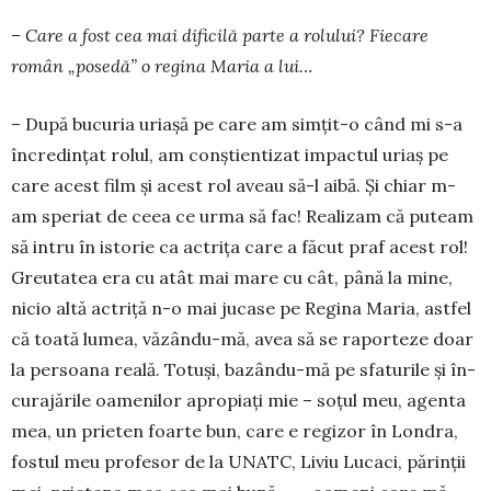
– Care a fost cea mai dificilă parte a rolului? Fiecare
român „posedă” o regina Maria a lui…
– După bucuria uriaşă pe care am simţit-o când mi s-a
încredințat rolul, am con­şti­entizat impactul uriaș pe
care acest film şi acest rol aveau să-l aibă. Şi chiar m-
am speriat de ceea ce urma să fac! Re­alizam că puteam
să intru în istorie ca ac­triţa care a făcut praf acest rol!
Greu­tatea era cu atât mai mare cu cât, până la mine,
nicio altă actriţă n-o mai jucase pe Regina Ma­ria, astfel
că toată lumea, văzându-mă, avea să se raporteze doar
la persoana rea­lă. Totuşi, bazându-mă pe sfaturile şi în­
cu­­rajările oamenilor apropiaţi mie – soţul meu, agen­­ta
mea, un prieten foarte bun, care e regizor în Londra,
fostul meu pro­fesor de la UNATC, Liviu Lucaci, pă­rinţii