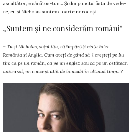
ascul­tător, e sănătos-tun… Şi din punctul ăsta de vede­
re, eu şi Nicholas suntem foarte norocoşi.
„Suntem și ne considerăm români”
– Tu şi Nicholas, soțul tău, vă împărţiţi viaţa între
România şi Anglia. Cum aveţi de gând să-l creşteţi pe Ius­
tin: ca pe un român, ca pe un englez sau ca pe un cetăţean
uni­versal, un con­­cept atât de la modă în ultimul timp…?