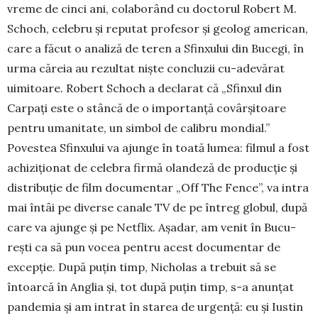
vreme de cinci ani, co­la­borând cu docto­rul Robert M.
Schoch, ce­lebru şi re­putat profesor şi geolog ame­rican,
care a făcut o analiză de teren a Sfinxului din Bucegi, în
urma căreia au rezultat nişte concluzii cu-ade­vărat
uimitoare. Robert Schoch a declarat că „Sfin­­xul din
Carpaţi este o stân­că de o impor­tanţă covârşitoare
pen­tru umanitate, un simbol de calibru mondial.”
Povestea Sfinxului va ajun­ge în toată lumea: fil­mul a fost
achiziţionat de celebra firmă olandeză de producţie şi
distribuţie de film documentar „Off The Fence”, va intra
mai întâi pe diverse canale TV de pe întreg glo­bul, după
care va ajunge şi pe Net­flix. Aşadar, am venit în Bucu­
reşti ca să pun vocea pentru acest documentar de
excepție. După puţin timp, Nicholas a trebuit să se
întoarcă în Anglia şi, tot după puţin timp, s-a anunţat
pandemia şi am in­trat în starea de ur­genţă: eu şi Iustin