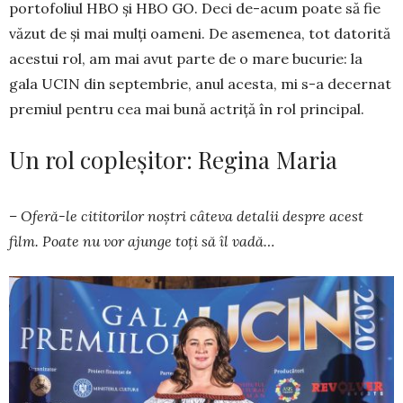
portofoliul HBO şi HBO GO. Deci de-acum poa­te să fie
văzut de şi mai mulţi oameni. De ase­menea, tot datorită
acestui rol, am mai avut parte de o mare bucurie: la
gala UCIN din sep­tem­brie, anul acesta, mi s-a decernat
pre­miul pen­tru cea mai bună actriţă în rol principal.
Un rol copleșitor: Regina Maria
– Oferă-le cititorilor noștri câteva detalii des­­pre acest
film. Poate nu vor ajunge toți să îl va­dă…