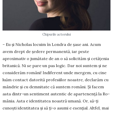
Chipurile actorului
– Eu şi Nicholas locuim în Londra de şase ani. Acum
avem drept de şedere permanentă, iar peste
aproximativ o jumătate de an o să solicităm şi cetăţenia
britanică. Ni se pare un pas logic. Dar noi suntem şi ne
con­si­derăm români! Indi­fe­rent unde mergem, cu cine
luăm contact dato­rită profesiilor noastre, declarăm cu
mândrie şi cu dem­ni­tate că suntem ro­mâni. Şi facem
asta din­tr-un sentiment autentic de aparte­nență la Ro­
mânia. Asta e identitatea noas­tră umană. Or, să-ţi
cunoşti identitatea şi să ţi-o asumi e esenţial. Altfel, mai