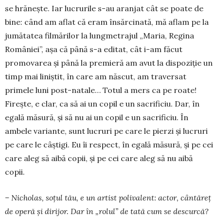
se hrăneşte. Iar lucrurile s-au aranjat cât se poate de
bine: când am aflat că eram însărcinată, mă aflam pe la
ju­mătatea filmărilor la lung­me­trajul „Maria, Re­gina
României”, aşa că până s-a editat, cât i-am făcut
promovarea şi până la pre­mieră am avut la dispoziţie un
timp mai liniştit, în care am născut, am traversat
primele luni post-natale… Totul a mers ca pe roate!
Fireşte, e clar, ca să ai un copil e un sacrificiu. Dar, în
egală mă­sură, şi să nu ai un copil e un sacrificiu. În
ambele variante, sunt lucruri pe care le pierzi şi lucruri
pe care le câştigi. Eu îi respect, în egală măsură, şi pe cei
care aleg să aibă copii, şi pe cei care aleg să nu aibă
copii.
– Nicholas, soţul tău, e un artist polivalent: actor, cântăreţ
de operă şi dirijor. Dar în „rolul” de tată cum se descurcă?