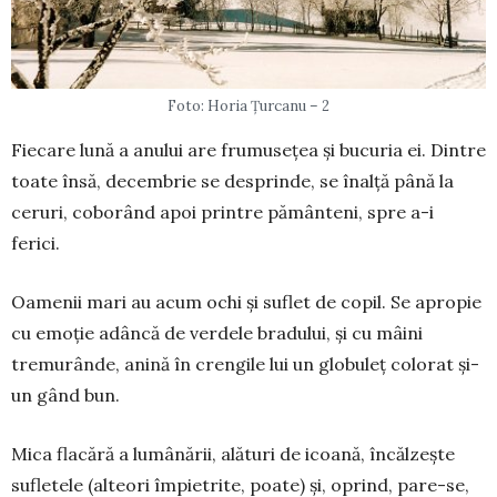
Foto: Horia Țurcanu – 2
Fiecare lună a anului are frumusețea și bucuria ei. Dintre
toate însă, decembrie se desprinde, se înalță până la
ceruri, co­bo­rând apoi printre pământeni, spre a-i
ferici.
Oamenii mari au acum ochi și suflet de copil. Se apro­pie
cu emoție adâncă de verdele bradului, și cu mâini
tremurânde, anină în crengile lui un globuleț co­lorat și-
un gând bun.
Mica flacără a lumânării, alături de icoană, încăl­zeș­te
sufletele (alteori împietrite, poate) și, oprind, pare-se,