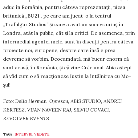
aduc în România, pentru câteva reprezentaţii, piesa
britanică „BU21”, pe care am ju­cat-o la teatrul
„Trafalgar Stu­dios” şi care a avut un suc­ces uriaş în
Londra, atât la public, cât şi la critici. De asemenea, prin
intermediul agen­tei mele, sunt în discuţii pentru câteva
proiecte noi, europene, despre care însă e prea
devreme să vorbim. Deocamdată, mă bucur enorm că
sunt acasă, în România, şi că vine Crăciunul. Abia aş­tept
să văd cum o să reacţioneze Ius­tin la întâlnirea cu Mo­
şul!
Foto: Delia Herman-Oprescu, ABIS STUDIO, ANDREI
KERTESZ, VIJAN NAVEEN RAJ, SILVIU COVACI,
REVOLVER EVENTS
TAGS:
INTERVIU
,
VEDETE