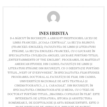
INES HRISTEA
S-A NĂSCUT ÎN BUCUREŞTI. A ABSOLVIT PRESTIGIOSUL LICEU DE
LIMBĂ FRANCEZĂ „ŞCOALA CENTRALĂ”, LA SECŢIA BILINGVĂ
(FRANCEZĂ-ENGLEZĂ); FACULTATEA DE LIMBI ŞI LITERATURI
STRĂINE, LA SECŢIA ENGLEZĂ-FRANCEZĂ, CU O LUCRARE ÎN
SPECIALITATEA CIVILIZAŢIA ANGLIEI, LUCRARE PURTÂND TITLUL
„ENTERTAINMENTS OF THE ENGLISH”; PROGRAMUL DE MASTERAT
AMERICAN STUDIES, DIN CADRUL FACULTĂŢII DE LIMBI ŞI
LITERATURI STRĂINE DIN BUCUREŞTI, CU O DIZERTAŢIE PURTÂND
TITLUL „WEST OF EVERYWHERE”, ÎN SPECIALITATEA FILM STUDIES;
PROGRAMUL DOCTORAL AL FACULTĂŢII DE FILM, DIN CADRUL
UNIVERSITĂŢII NAŢIONALE DE ARTĂ TEATRALĂ ŞI
CINEMATOGRAFICĂ „I. L. CARAGIALE”, DIN BUCUREŞTI, ÎN
SPECIALITATEA CINEMATOGRAFIE ŞI MEDIA, CU O TEZĂ DE
DOCTORAT PURTÂND TITLUL „IMAGINEA COPILULUI ÎN FILM”. ESTE
INTERESATĂ DE LITERATURA, ISTORIA ŞI ARHITECTURA
ROMÂNEASCĂ, DE EGIPTOLOGIE ŞI ARTA RENASCENTISTĂ. ESTE O