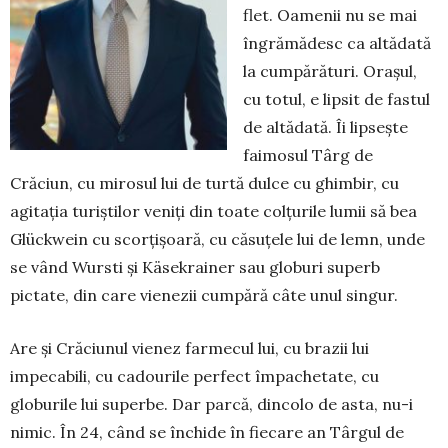
flet. Oamenii nu se mai
îngră­mă­desc ca altădată
la cum­pă­rături. Orașul,
cu totul, e lipsit de fastul
de altădată. Îi lipsește
fai­mosul Târg de
Crăciun, cu mirosul lui de turtă dulce cu ghim­bir, cu
agitația turiștilor veniți din toate col­țurile lumii să bea
Glückwein cu scorțișoară, cu că­suțele lui de lemn, unde
se vând Wursti și Käse­krainer sau globuri superb
pictate, din care vienezii cumpără câte unul singur.
Are și Crăciunul vienez farmecul lui, cu brazii lui
impecabili, cu cadourile perfect împachetate, cu
globurile lui superbe. Dar parcă, dincolo de asta, nu-i
nimic. În 24, când se închide în fiecare an Târ­gul de