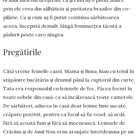
prin ele ceva din sălbăticia și puritatea brazilor din co­
pilărie. Ca și cum aș fi putut continua sărbă­toarea
aceea, începută demult, lângă frumusețea tăcută a
pădurii peste care ningea.
Pregătirile
Câtă vreme femeile casei, Mama și Buna, luau cu totul în
stăpânire bucătăria și drumul până la cuptorul din curte,
Tata era respon­sabil cu lemnele de foc. Făcea focuri în
toate sobele din casă, ca să încălzească toate ca­merele.
De sărbători, aducea în casă doar lemne bine uscate,
crăpate potrivit, pentru ca focul să fie vesel, să ardă
fără să scoată fum și fără să mocnească. Lemnele de
Crăciun și de Anul Nou erau aranjate întotdeauna pe un