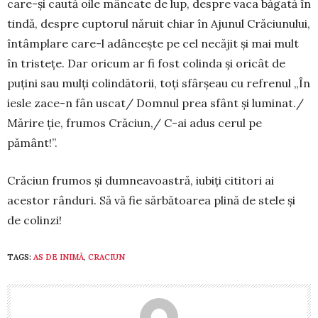
care-și caută oile mâncate de lup, despre vaca băgată în
tindă, despre cup­torul năruit chiar în Ajunul Crăciunului,
întâmplare care-l a­dân­cește pe cel ne­căjit și mai mult
în tristețe. Dar oricum ar fi fost colinda și oricât de
puțini sau mulți colindătorii, toți sfârșeau cu re­frenul „În
iesle za­ce-n fân uscat/ Dom­nul prea sfânt și luminat./
Mărire ție, frumos Crăciun,/ C-ai adus cerul pe
pământ!”.
Crăciun frumos și dumneavoastră, iubiți cititori ai
acestor rânduri. Să vă fie sărbătoarea plină de stele și
de colinzi!
TAGS:
AS DE INIMĂ
,
CRACIUN