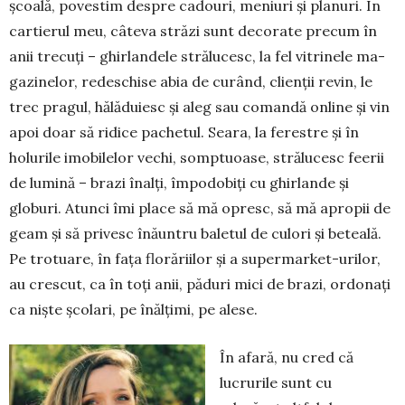
școală, povestim des­pre cadouri, meniuri și planuri. În
cartierul meu, câteva străzi sunt deco­rate precum în
anii tre­cuți – ghirlandele strălu­cesc, la fel vitrinele ma­
gazinelor, redeschise abia de curând, clienții revin, le
trec pragul, hălăduiesc și aleg sau comandă on­line și vin
apoi doar să ridice pachetul. Seara, la fe­restre și în
holurile imobilelor vechi, somptuoase, strălucesc feerii
de lumină – brazi înalți, împodobiți cu ghirlande și
globuri. Atunci îmi place să mă opresc, să mă apropii de
geam și să privesc înăuntru baletul de culori și beteală.
Pe trotuare, în fața flo­răriilor și a supermarket-urilor,
au crescut, ca în toți anii, păduri mici de brazi, ordonați
ca niște școlari, pe înălțimi, pe alese.
În afară, nu cred că
lucrurile sunt cu