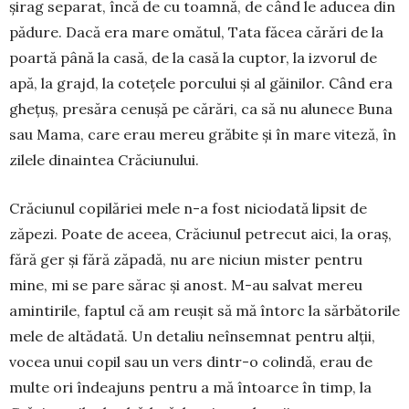
șirag separat, încă de cu toamnă, de când le aducea din
pădure. Dacă era mare omătul, Tata făcea cărări de la
poartă până la casă, de la casă la cuptor, la izvorul de
apă, la grajd, la co­tețele porcului și al găinilor. Când era
ghețuș, pre­săra cenușă pe cărări, ca să nu alunece Buna
sau Mama, care erau mereu grăbite și în mare viteză, în
zilele dinaintea Crăciunului.
Crăciunul copilăriei mele n-a fost niciodată lipsit de
zăpezi. Poate de aceea, Crăciunul petrecut aici, la oraș,
fără ger și fără zăpadă, nu are niciun mister pentru
mine, mi se pare sărac și anost. M-au salvat mereu
amintirile, faptul că am reușit să mă întorc la sărbătorile
mele de altădată. Un detaliu neînsemnat pentru alții,
vocea unui copil sau un vers dintr-o colindă, erau de
multe ori îndeajuns pentru a mă întoarce în timp, la