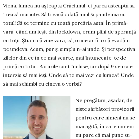
Viena, lumea nu aș­teaptă Crăciunul, ci parcă așteaptă să
treacă mai iute. Să treacă odată anul și pandemia cu
totul! Să se termine cu toată por­căria asta! În pri­mă­
vară, când am ieșit din lock­down, eram plini de speranță
cu toții. Știam că vine vara, că, orice ar fi, o să evadăm
pe undeva. Acum, pur și simplu n-ai unde. Și perspectiva
zile­lor din ce în ce mai scurte, mai întu­necate, te de­
primă cu totul. Barurile sunt închise, iar după 9 seara e
interzis să mai ieși. Unde să te mai vezi cu lu­mea? Unde
să mai schimbi cu cineva o vorbă?
Ne pregătim, așadar, de
niște sărbători pro­vizorii,
pentru care ni­meni nu se
mai agită, în care ni­meni
nu pare că mai pune su­