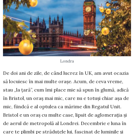
Londra
De doi ani de zile, de când lucrez în UK, am avut ocazia
să locuiesc în mai multe orașe. Acum, de ceva vreme,
stau „la țară”, cum îmi place mie să spun în glumă, adică
în Bristol, un oraș mai mic, care nu e totuși chiar așa de
mic, fiindcă e al optulea ca mărime din Regatul Unit.
Bristol e un oraș cu multe ca­se, lipsit de aglomerația și
de aerul de metropolă al Lon­drei. Decembrie e luna în
care te plimbi pe străduțele lui, fas­cinat de luminile și