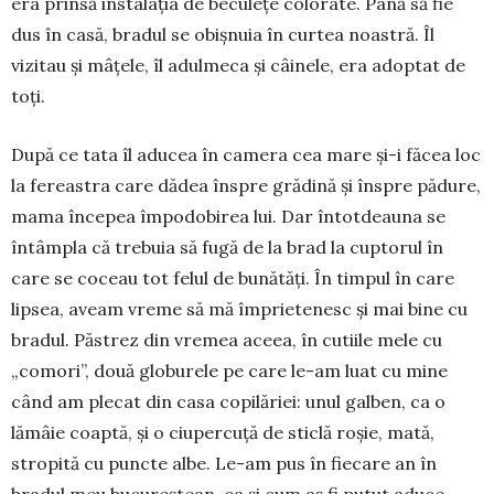
era prinsă instalația de beculețe colorate. Până să fie
dus în casă, bradul se obișnuia în curtea noastră. Îl
vizitau și mâțele, îl adulmeca și câinele, era adoptat de
toți.
După ce tata îl aducea în camera cea mare și-i făcea loc
la fereastra care dădea înspre grădină și înspre pădure,
mama începea împodobirea lui. Dar întotdeauna se
întâmpla că trebuia să fugă de la brad la cuptorul în
care se coceau tot felul de bunătăți. În timpul în care
lipsea, aveam vreme să mă împrietenesc și mai bine cu
bradul. Păstrez din vremea aceea, în cutiile mele cu
„comori”, două globurele pe care le-am luat cu mine
când am plecat din casa copilăriei: unul galben, ca o
lămâie coaptă, și o ciupercuță de sticlă roșie, mată,
stropită cu puncte albe. Le-am pus în fiecare an în
bradul meu bucureștean, ca și cum aș fi putut aduce