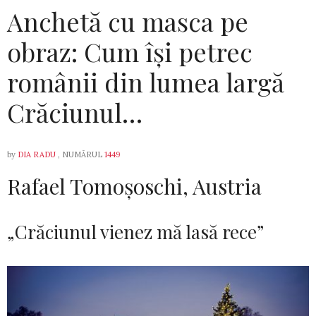
Anchetă cu masca pe
obraz: Cum își petrec
românii din lumea largă
Crăciunul…
by
DIA RADU
, NUMĂRUL
1449
Rafael Tomoșoschi, Austria
„Crăciunul vienez mă lasă rece”