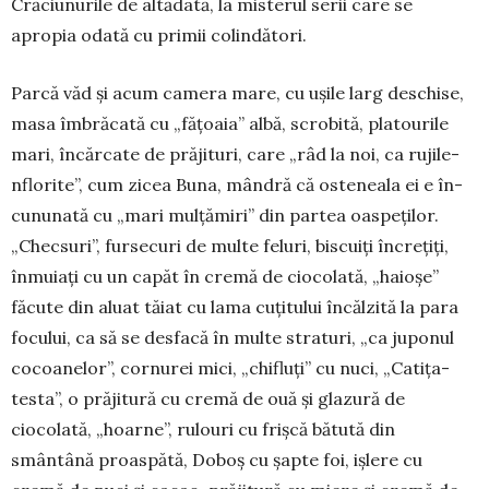
Crăciunurile de altădată, la misterul serii care se
apropia odată cu primii colindători.
Parcă văd și acum camera mare, cu ușile larg deschise,
masa îmbrăcată cu „fățoaia” albă, scro­bită, platourile
mari, încărcate de prăjituri, care „râd la noi, ca rujile-
nflorite”, cum zicea Buna, mân­dră că osteneala ei e în­
cununată cu „mari mul­țămiri” din par­tea oaspeților.
„Chec­suri”, fursecuri de multe feluri, biscuiți încrețiți,
înmuiați cu un capăt în cremă de ciocolată, „haioșe”
făcute din aluat tăiat cu lama cuțitului în­căl­zită la para
fo­cu­lui, ca să se desfacă în multe straturi, „ca juponul
co­coanelor”, cornurei mici, „chifluți” cu nuci, „Ca­tița-
testa”, o prăjitură cu cremă de ouă și glazură de
ciocolată, „hoarne”, rulouri cu frișcă bătută din
smântână proaspătă, Doboș cu șapte foi, ișlere cu