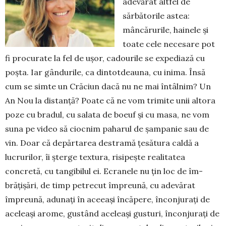
adevărat altfel de
sărbătorile astea:
mâncărurile, hainele și
toate cele necesare pot
fi procurate la fel de ușor, cadourile se ex­pediază cu
poșta. Iar gândurile, ca din­totdeauna, cu inima. Însă
cum se simte un Crăciun dacă nu ne mai întâlnim? Un
An Nou la distanță? Poa­te că ne vom trimite unii altora
poze cu bradul, cu salata de boeuf și cu masa, ne vom
suna pe video să ciocnim paharul de șampanie sau de
vin. Doar că depărtarea des­tramă țesătura cal­dă a
lucrurilor, îi șter­ge textura, risipește realitatea
concretă, cu tangibilul ei. Ecra­nele nu țin loc de îm­
brățișări, de timp pe­trecut împreună, cu adevărat
împreună, adunați în aceeași în­căpere, înconjurați de
aceleași arome, gus­tând aceleași gusturi, înconjurați de