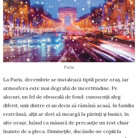
Paris
La Paris, decembrie se instalează tiptil peste oraș, iar
atmosfera este mai degrabă de incer­titu­di­ne. Pe
alocuri, un fel de oboseală de fond: cunos­cuții aleg
diferit, unii dintre ei au decis să rămână acasă, în familia
restrânsă, alții ar dori să meargă la părinți și bunici, în
alte orașe, luând ca măsură de pre­cauție un test chiar
înainte de a pleca. Dimi­nețile, ducându-ne copiii la