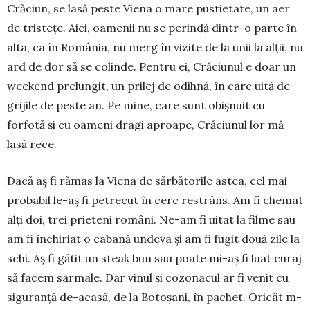
Crăciun, se lasă peste Viena o mare pustie­tate, un aer
de tristețe. Aici, oamenii nu se perindă din­tr-o parte în
alta, ca în România, nu merg în vi­zite de la unii la alții, nu
ard de dor să se colinde. Pentru ei, Crăciunul e doar un
weekend prelungit, un prilej de odihnă, în care uită de
grijile de peste an. Pe mine, care sunt obișnuit cu
forfotă și cu oa­meni dragi aproape, Crăciunul lor mă
lasă rece.
Dacă aș fi rămas la Viena de sărbătorile as­tea, cel mai
probabil le-aș fi petrecut în cerc restrâns. Am fi chemat
alți doi, trei prieteni români. Ne-am fi uitat la filme sau
am fi închiriat o cabană undeva și am fi fugit două zile la
schi. Aș fi gătit un steak bun sau poate mi-aș fi luat curaj
să facem sarmale. Dar vi­nul și cozonacul ar fi venit cu
siguranță de-acasă, de la Botoșani, în pachet. Oricât m-