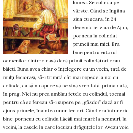
lumea. Se colinda pe
vârste. Când se îngâna
ziua cu seara, în 24
decembrie, ziua de Ajun,
porneau la colindat
pruncii mai mici. Era
bine pentru viitorul
oamenilor dintr-o casă dacă primii colindători erau
băieți. Buna avea chiar o înțelegere cu un vecin, tată de
mulți feciorași, să-i trimită cât mai repede la noi cu
colinda, ca să nu apuce să ne vină vreo fată, prima dată,
în prag. Nici nu prea umblau fetele cu colindul, tocmai
pentru că se fereau să-i supere pe „găzdoi” dacă ar fi
ajuns primele, înaintea unor feciori. Când era întuneric
bine, porneau cu colinda flăcăii mai mari: la nea­muri, la
vecini, la casele în care locuiau drăguțele lor. Aveau voie