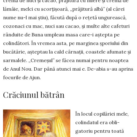
cremă de nuci și cacao, prăji­tură cu miere și cremă de
lă­mâie, melci cu scorțișoară, „prăjitură albă” (al cărei
nume nu-l mai știu), făcută după o rețetă ungu­reas­că,
co­zonaci cu mac, nuci sau ca­cao, și multe alte cafeturi
rân­duite de Buna umpleau masa care-i aștepta pe
colindători. În vremea asta, pe marginea șporiului din
bucătărie, aș­teptau la cald cârnații, coas­tele afumate și
sarmalele. „Cremeșul” se făcea numai pentru noaptea
de Anul Nou. Dar până atunci mai e. De-abia s-au aprins
focurile de Ajun.
Crăciunul bătrân
În locul copilăriei mele,
colindatul era obli­
gatoriu pentru toată