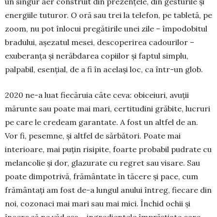
un sin­gur aer construit din prezențele, din gesturile și
energiile tuturor. O oră sau trei la telefon, pe tabletă, pe
zoom, nu pot înlocui pregătirile unei zile – îm­po­­dobitul
bradului, așezatul mesei, descoperirea ca­dourilor –
exuberanța și nerăbdarea copiilor și fap­tul simplu,
palpabil, esențial, de a fi în același loc, ca într-un glob.
2020 ne-a luat fiecăruia câte ceva: obiceiuri, avuții
mărunte sau poate mai mari, certitudini gră­bite, lucruri
pe care le credeam garantate. A fost un altfel de an.
Vor fi, pesemne, și altfel de sărbători. Poa­te mai
interioare, mai puțin risipite, foarte pro­babil pudrate cu
melancolie și dor, glazurate cu re­gret sau visare. Sau
poate dimpotrivă, frământate în tăcere și pace, cum
frământați am fost de-a lungul anului întreg, fiecare din
noi, cozonaci mai mari sau mai mici. Închid ochii și
încerc să ne văd așa – in­gre­dientele împrăștiate care