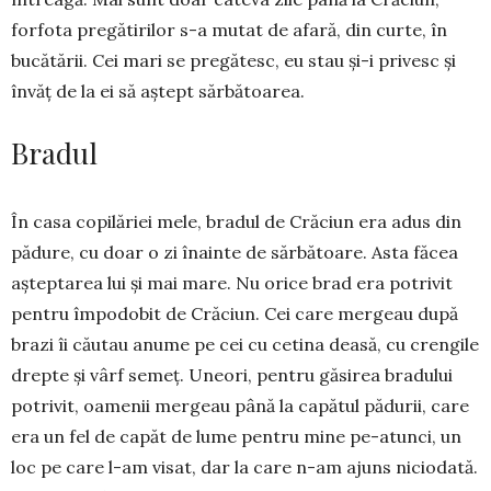
forfota pregătirilor s-a mutat de afară, din curte, în
bucătării. Cei mari se pregătesc, eu stau și-i privesc și
învăț de la ei să aștept sărbătoarea.
Bradul
În casa copilăriei mele, bradul de Crăciun era adus din
pădure, cu doar o zi înainte de sărbătoare. Asta făcea
așteptarea lui și mai mare. Nu orice brad era potrivit
pentru împodobit de Crăciun. Cei care mer­geau după
brazi îi căutau anume pe cei cu ce­tina deasă, cu crengile
drepte și vârf semeț. Uneori, pentru găsirea bradului
potrivit, oamenii mergeau până la capătul pădurii, care
era un fel de capăt de lume pentru mine pe-atunci, un
loc pe care l-am visat, dar la care n-am ajuns niciodată.