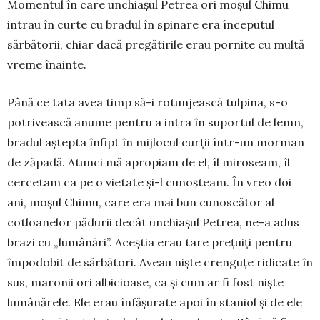
Momentul în care unchiașul Petrea ori moșul Chimu
intrau în curte cu bradul în spinare era începutul
sărbătorii, chiar dacă pregătirile erau pornite cu multă
vreme înainte.
Până ce tata avea timp să-i rotunjească tulpina, s-o
potrivească anume pentru a intra în suportul de lemn,
bradul aștepta înfipt în mijlocul curții într-un morman
de zăpadă. Atunci mă apropiam de el, îl miroseam, îl
cercetam ca pe o vietate și-l cu­noșteam. În vreo doi
ani, moșul Chimu, care era mai bun cunoscător al
cotloanelor pădurii decât unchiașul Petrea, ne-a adus
brazi cu „lumânări”. Aceștia erau tare prețuiți pentru
împodobit de sărbători. Aveau niște crenguțe ridicate în
sus, maronii ori albicioase, ca și cum ar fi fost niște
lumânărele. Ele erau înfășurate apoi în staniol și de ele