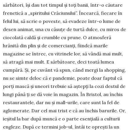
sărbători, își dau tot timpul și toți banii, într-o căutare
frenetică a „spi­ri­tului Crăciu­nu­lui”. Încearcă, fiecare în
felul lui, să scrie o poveste, să evadeze într-o lume de
de­sen animat, una cu căsuțe de turtă dulce, cu miros de
ciocolată caldă și crumble cu prune. O atmosferă
hrănită din plin și de comercianți, fiindcă marile
magazine se în­trec, cu vitrinele lor, să vândă mai mult,
să atragă mai mult. E sărbătoare, deci toată lumea
cumpără. Și, pe cuvânt vă spun, când mergi la shopping,
nu se simte deloc că e pandemie, poate doar faptul că
porți mască și uneori trebuie să aștepți la cozi destul de
lungi până ți se dă voie în magazin. În Bristol, au închis
restaurantele, dar nu și mall-urile, care sunt la fel de
aglomerate. Dar cel mai trist e că au închis barurile. Or,
ieșitul la bar după muncă e o parte esențială a culturii
engleze. După ce termini job-ul, întâi te oprești la un