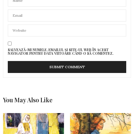
SALVEAZĂ-MI NUMELE, EMAILUL ȘI SITE-UL WEB ÎN ACEST
NAVIGATOR PENTRU DATA VIITOARE CÂND O SĂ COMENTEZ.
You May Also Like