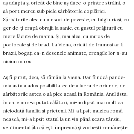
aș adapta și oricât de bine aș duce-o printre stră­ini, o
să port mereu sub piele sărbătorile copilăriei.
Sărbătorile alea cu ninsori de poveste, cu fulgi uri­ași, cu
ger de-ți crapă obrajii la sanie, cu gustul pră­ji­turii cu
mere făcute de mama. Și, mai ales, cu mi­ros de
portocale și de brad. La Viena, oricât de fru­moși ar fi
brazii, bogați ca-n desenele animate, crengile lor n-au
ni­ciun miros.
Aș fi putut, deci, să rămân la Viena. Dar fiindcă pan­de­
mia asta a adus po­sibilitatea de a lucra de oriunde, de
sărbă­torile astea o să plec acasă în România. Anul ăsta,
în care nu s-a putut călători, mi-au lipsit mai mult ca
niciodată familia și prietenii. Mi-a lip­sit muzica româ­
neas­că, mi-a lipsit statul la un vin până seara târziu,
sentimentul ăla că ești împreună și vorbești românește