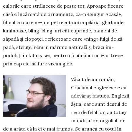
culorile ca­­re strălucesc de peste tot. Aproa­pe fiecare
casă e în­căr­cată de ornamente, ca-n «Sin­gur Acasă»,
filmul cu care ne-am petrecut noi copilăria: ghir­­lande
luminoase, bling-bling-uri cât cuprinde, oameni de
zăpadă și clopoței, reflec­toa­re care «ning» fulgi de ză­
pa­dă, steluțe, reni în mărime naturală și brazi îm­
podobiți în fața casei, pentru că nimănui nu i-ar trece
prin cap aici să fure vreun glob.
Văzut de un român,
Crăciunul englezesc e cu
adevărat fastuos. Englezii
ăștia, care sunt destul de
reci de felul lor, au totuși
mândria lor, orgoliul lor
de a arăta că la ei e mai frumos. Se aruncă cu totul în