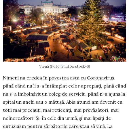
Viena (Foto: Shutterstock-6)
Nimeni nu credea în povestea asta cu Coro­na­virus,
până când nu li s-a întâmplat celor apropiați, până când
nu s-a îmbolnăvit un coleg de serviciu, până n-a ajuns la
spital un unchi sau o mătușă. Abia atunci am devenit cu
toții mai precauți, mai reti­cenți, mai prevăzători, mai
neîncrezători. Și, în ce­le din urmă, și mai lip­siți de
entuziasm pentru săr­bătorile care stau să vină. La