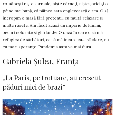
românești niște sarmale, niște cârnați, niște șorici și o
pâine mai bună, că pâinea asta englezească e rea. O să
încropim o masă fără pretenții, cu multă relaxare și
multe râsete. Am făcut acasă un imperiu de lumini,
becuri colorate și ghirlande. O oază în care o să mă
refugiez de sărbători, ca să mă încarc cu… răbdare, nu
cu mari speranțe. Pandemia asta va mai dura.
Gabriela Șulea, Franța
„La Paris, pe trotuare, au crescut
păduri mici de brazi”