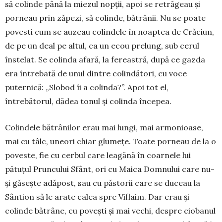
să colinde până la miezul nopții, apoi se retrăgeau și
porneau prin zăpezi, să colinde, bătrânii. Nu se poate
povesti cum se auzeau colindele în noaptea de Crăciun,
de pe un deal pe altul, ca un ecou prelung, sub cerul
înstelat. Se co­lin­da afară, la fereastră, după ce gazda
era întrebată de unul dintre colindători, cu voce
puternică: „Slo­bod îi a co­linda?”. Apoi tot el,
întrebătorul, dădea tonul și colinda începea.
Colindele bătrânilor erau mai lungi, mai armo­nioase,
mai cu tâlc, uneori chiar glumețe. Toate porneau de la o
poveste, fie cu cerbul care leagănă în coarnele lui
pătuțul Pruncului Sfânt, ori cu Mai­ca Domnului care nu-
și găsește adăpost, sau cu păs­torii care se duceau la
Sântion să le arate calea spre Viflaim. Dar erau și
colinde bătrâne, cu po­vești și mai vechi, despre ciobanul