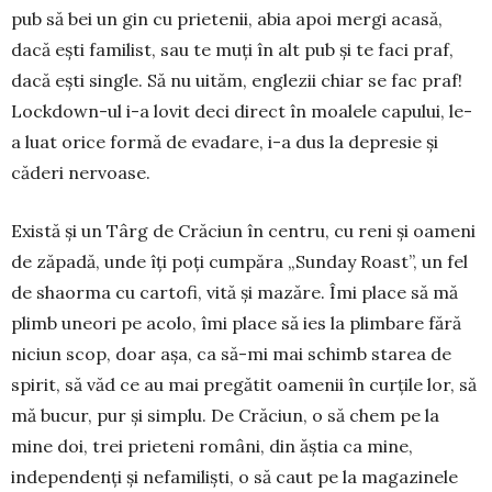
pub să bei un gin cu prietenii, abia apoi mergi acasă,
dacă ești familist, sau te muți în alt pub și te faci praf,
dacă ești single. Să nu uităm, englezii chiar se fac praf!
Lockdown-ul i-a lovit deci direct în moalele capului, le-
a luat orice formă de evadare, i-a dus la depresie și
căderi nervoase.
Există și un Târg de Crăciun în centru, cu reni și oameni
de zăpadă, unde îți poți cumpăra „Sun­day Roast”, un fel
de shaorma cu cartofi, vită și mazăre. Îmi place să mă
plimb uneori pe acolo, îmi place să ies la plimbare fără
niciun scop, doar așa, ca să-mi mai schimb starea de
spirit, să văd ce au mai pregătit oamenii în curțile lor, să
mă bucur, pur și simplu. De Crăciun, o să chem pe la
mine doi, trei prieteni români, din ăștia ca mine,
independenți și nefamiliști, o să caut pe la magazinele