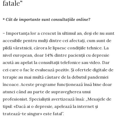
fatale”
* Cât de importante sunt consultațiile online?
– Importanța lor a crescut în ultimul an, deși ele nu sunt
accesibile pentru mulți dintre cei afectați, cum sunt de
pildă vârstnicii, că­rora le lipsesc condițiile tehnice. La
nivel euro­pean, doar 14% dintre pacienții cu depresie
acută au apelat la consultații telefonice sau video. Dar
cei care o fac le evaluează pozitiv. Și ofertele digitale de
terapie au mai multă căutare de la debutul pandemiei
încoace. Aceste programe funcționează însă bine doar
atunci când au parte de supravegherea unui
profesionist. Spe­cialiștii avertizează însă: „Mesajele de
tipul: «Dacă ai o depresie, apelează la internet și
tratează-te sin­gur» este fatal”.