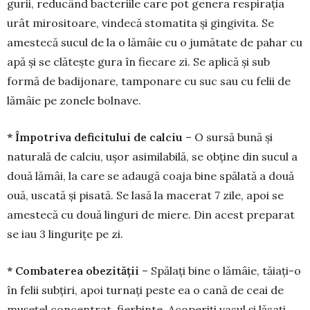
gurii, reducând bac­teriile care pot genera res­pirația
urât mirositoare, vin­decă stomatita și gingivita. Se
amestecă sucul de la o lămâie cu o ju­mătate de pahar cu
apă și se clătește gura în fie­care zi. Se aplică și sub
formă de badijonare, tam­po­nare cu suc sau cu felii de
lămâie pe zonele bolnave.
* Împotriva deficitului de calciu
– O sursă bună și
naturală de calciu, ușor asimilabilă, se obți­ne din sucul a
două lămâi, la care se adaugă coa­ja bine spălată a două
ouă, uscată și pisată. Se lasă la macerat 7 zile, apoi se
amestecă cu două lin­guri de miere. Din acest preparat
se iau 3 lingurițe pe zi.
* Combaterea obezității
– Spălați bine o lămâie, tăiați-o
în felii subțiri, apoi turnați peste ea o cană de ceai de
mușețel concentrat, fierbinte. Aco­periți vasul și lăsați