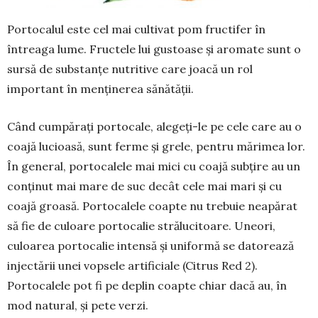
Portocalul este cel mai cultivat pom fructifer în
întreaga lume. Fructele lui gustoase și aromate sunt o
sursă de substanțe nutritive care joacă un rol
important în menținerea sănătății.
Când cumpărați portocale, alegeți-le pe cele care au o
coajă lucioasă, sunt ferme și grele, pentru mărimea lor.
În general, portocalele mai mici cu coajă subțire au un
conținut mai mare de suc decât cele mai mari și cu
coajă groasă. Portocalele coapte nu trebuie neapărat
să fie de culoare portocalie stră­lucitoare. Uneori,
culoarea portocalie intensă și uni­formă se datorează
injectării unei vopsele artifi­ciale (Citrus Red 2).
Portocalele pot fi pe deplin coapte chiar dacă au, în
mod natural, și pete verzi.