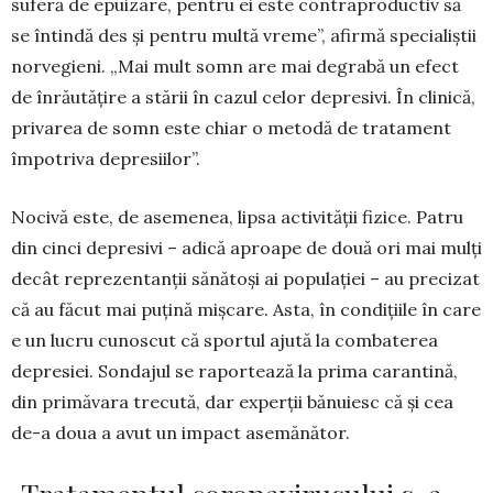
suferă de epuizare, pentru ei este contraproductiv să
se întindă des și pentru multă vreme”, afirmă specialiștii
norve­gieni. „Mai mult somn are mai degrabă un efect
de înrăutățire a stării în cazul celor depresivi. În cli­nică,
privarea de somn este chiar o metodă de tratament
împotriva depresiilor”.
Nocivă este, de asemenea, lipsa activității fi­zice. Patru
din cinci depresivi – adică aproape de două ori mai mulți
decât reprezentanții sănătoși ai populației – au precizat
că au făcut mai puțină miș­care. Asta, în condițiile în care
e un lucru cunoscut că sportul ajută la combaterea
depresiei. Sondajul se raportează la prima carantină,
din primăvara trecută, dar experții bănuiesc că și cea
de-a doua a avut un impact asemănător.