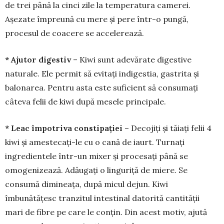
de trei până la cinci zile la temperatura camerei.
Așezate împre­ună cu mere și pere într-o pungă,
procesul de coa­cere se accelerează.
* Ajutor digestiv
– Kiwi sunt adevărate di­ges­ti­ve
naturale. Ele per­mit să evitați indigestia, gastri­ta și
balonarea. Pen­tru asta este suficient să con­su­mați
câteva felii de kiwi după mesele principale.
* Leac împotriva constipației
– Decojiți și tăiați felii 4
kiwi și amestecați-le cu o cană de iaurt. Turnați
ingredientele într-un mixer și proce­sați până se
omogenizează. Adăugați o linguriță de miere. Se
consumă dimineața, după micul dejun. Kiwi
îmbunătățesc tranzitul intestinal datorită can­tității
mari de fibre pe care le conțin. Din acest motiv, ajută