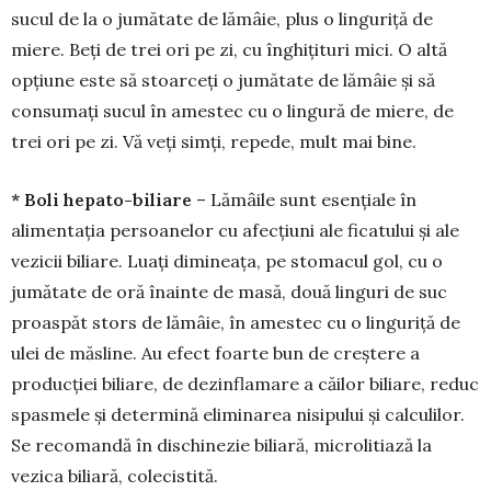
sucul de la o jumătate de lă­mâie, plus o linguriță de
miere. Beți de trei ori pe zi, cu înghițituri mici. O altă
opțiune este să stoar­ceți o jumătate de lămâie și să
consumați sucul în amestec cu o lingură de miere, de
trei ori pe zi. Vă veți simți, repede, mult mai bine.
* Boli hepato-biliare
– Lămâile sunt esen­țiale în
alimentația persoanelor cu afecțiuni ale fi­ca­tului și ale
vezicii biliare. Luați dimineața, pe sto­macul gol, cu o
jumătate de oră înainte de masă, două linguri de suc
proaspăt stors de lămâie, în amestec cu o linguriță de
ulei de măsline. Au efect foarte bun de creștere a
producției biliare, de dezin­flamare a căilor biliare, reduc
spasmele și determi­nă eliminarea nisipului și calculilor.
Se recomandă în dischinezie biliară, microlitiază la
vezica biliară, colecistită.