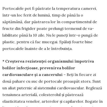
Portocalele pot fi păstrate la temperatura ca­merei,
într-un loc ferit de lumină, timp de până la o
săptămână, dar păstrarea lor în compartimentul de
fructe din frigider poate prelungi termenul de va­
labilitate până la 10 zile. Nu le puneți într-o pun­gă de
plastic, pentru că fac mucegai. Spălați foarte bine
portocalele înainte de a le întrebuința.
* Creșterea rezistenței organismului îm­potriva
bolilor infecțioase, prevenirea bo­­lilor
cardiovasculare și a cancerului
– Beți în fie­care zi
două pahare cu suc de portocale proas­păt stors. Sunt
un aliat puternic al sistemului car­dio­vascular. Reglează
tensiunea arterială, coleste­rolul și păstrează
elasticitatea venelor, arterelor și capila­relor. Bogate în