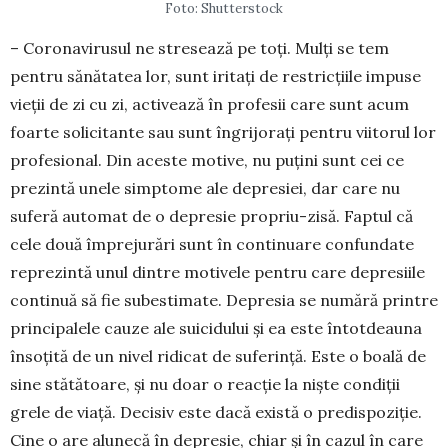
Foto: Shutterstock
– Coronavirusul ne stresează pe toți. Mulți se tem
pentru sănătatea lor, sunt iritați de restricțiile impuse
vieții de zi cu zi, activează în profesii care sunt acum
foarte solicitante sau sunt îngrijorați pentru viitorul lor
profesional. Din aceste motive, nu puțini sunt cei ce
prezintă unele simptome ale depresiei, dar care nu
suferă automat de o depresie propriu-zisă. Faptul că
cele două împrejurări sunt în continuare confundate
reprezintă unul dintre motivele pentru care depre­siile
continuă să fie subestimate. De­presia se numără printre
principa­lele cauze ale suicidului și ea este întot­deauna
însoțită de un nivel ridicat de suferință. Este o boală de
sine stătă­toare, și nu doar o reacție la niște con­diții
grele de viață. Decisiv este dacă există o predispoziție.
Cine o are alu­necă în depresie, chiar și în cazul în care