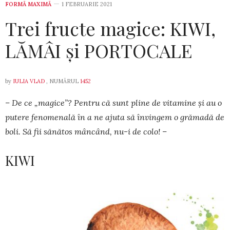
FORMĂ MAXIMĂ
1 FEBRUARIE 2021
Trei fructe magice: KIWI,
LĂMÂI și PORTOCALE
by
IULIA VLAD
, NUMĂRUL
1452
– De ce „magice”? Pentru că sunt pline de vitamine și au o
putere fenomenală în a ne ajuta să învingem o grămadă de
boli. Să fii sănătos mâncând, nu-i de colo! –
KIWI