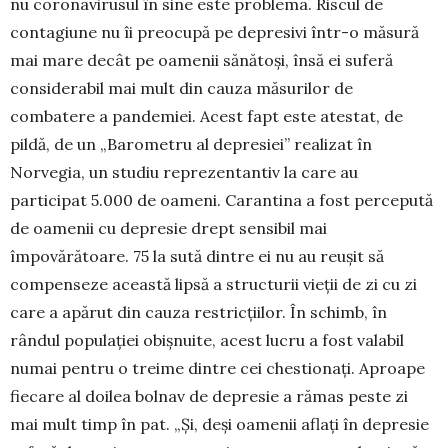
nu coronavirusul în sine este problema. Riscul de
contagiune nu îi preocupă pe depresivi într-o măsură
mai mare decât pe oamenii sănătoși, însă ei suferă
considerabil mai mult din cauza măsurilor de
combatere a pandemiei. Acest fapt este atestat, de
pildă, de un „Barometru al depre­siei” realizat în
Norvegia, un studiu reprezentantiv la care au
participat 5.000 de oameni. Carantina a fost percepută
de oamenii cu depresie drept sensi­bil mai
împovărătoare. 75 la sută dintre ei nu au reușit să
compenseze această lipsă a structurii vieții de zi cu zi
care a apărut din cauza restricțiilor. În schimb, în
rândul populației obișnuite, acest lucru a fost valabil
numai pentru o treime dintre cei chestionați. Aproape
fiecare al doilea bolnav de depresie a rămas peste zi
mai mult timp în pat. „Și, deși oamenii aflați în depresie