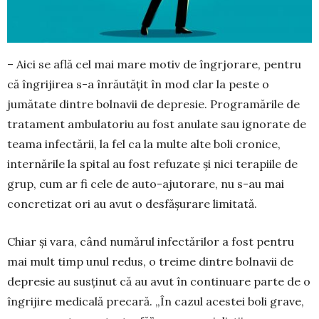
– Aici se află cel mai mare motiv de îngrjorare, pentru
că îngrijirea s-a înrăutățit în mod clar la peste o
jumătate dintre bolnavii de depresie. Pro­gra­mările de
tratament ambulatoriu au fost anulate sau ignorate de
teama infectării, la fel ca la multe alte boli cronice,
inter­nările la spital au fost refuzate și nici terapiile de
grup, cum ar fi cele de auto-ajutorare, nu s-au mai
concre­tizat ori au avut o desfășurare limitată.
Chiar și vara, când numărul infec­tărilor a fost pentru
mai mult timp unul redus, o treime dintre bolnavii de
de­presie au susținut că au avut în continuare parte de o
îngrijire medicală precară. „În cazul aces­tei boli grave,