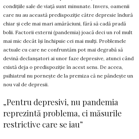
condițiile sale de viață sunt minu­nate. Invers, oamenii
care nu au aceas­tă predispoziție către depresie îndură
chiar și cele mai mari amărăciuni, fără să cadă pradă
bolii. Factorii externi (pandemia) joacă deci un rol mult
mai mic decât își închipuie cei mai mulți. Problemele
actuale cu care ne confruntăm pot mai degrabă să
devină declanșatori ai unor faze depresive, atunci când
există deja o predispoziție în acest sens. De aceea,
psihiatrul nu pornește de la premiza că ne pândește un
nou val de depresii.
„Pentru depresivi, nu pandemia
reprezintă problema, ci măsurile
restrictive care se iau”