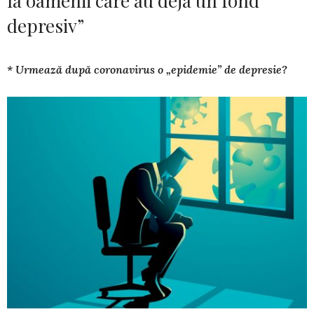
la oamenii care au deja un fond
depresiv”
* Urmează după coronavirus o „epidemie” de depresie?