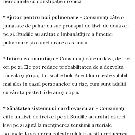
persoanele cu constipație cronică.
* Ajutor pentru boli pulmonare
– Consu­mați câte o
jumătate de pahar cu suc proaspăt de kiwi, de două ori
pe zi. Studiile au arătat o îmbu­nă­tățire a funcției
pulmonare și o ameliorare a astmului.
* Întărirea imunității
– Consumați câte un kiwi, de trei
ori pe zi. Ele pot reduce probabilitatea de a dezvolta
răceala și gripa, dar și alte boli. Acest lucru este valabil
mai ales în cazul persoanelor cu risc, cum sunt adulții
cu vârsta peste 65 de ani și copiii.
* Sănătatea sistemului cardiovascular
– Consumați
câte un kiwi, de trei ori pe zi. Stu­diile au arătat că trei
kiwi pe zi ajută la menținerea ten­siunii arteriale
normale, la scăderea colestero­lului rău și la reducerea