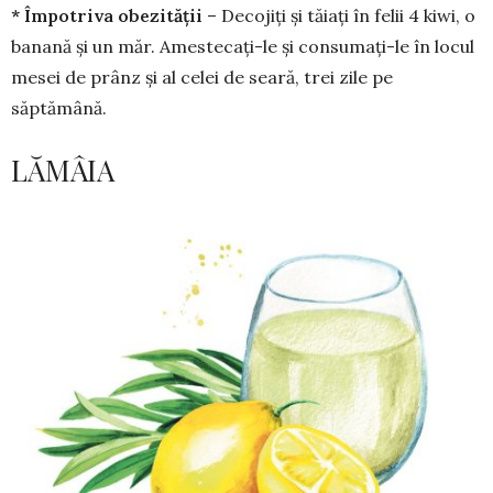
* Împotriva obezității
– Decojiți și tăiați în felii 4 kiwi, o
banană și un măr. Amestecați-le și consumați-le în locul
mesei de prânz și al celei de seară, trei zile pe
săptămână.
LĂMÂIA