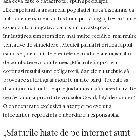
așa ceva este o catastrofă”, spun specialiștii.
„Extrapolând la ansam­blul populației, asta înseamnă că
milioane de oameni au fost mai prost îngrijiți – cu toate
consecințele nega­tive care sunt de așteptat:
înrăutățirea simptomelor, mai multe recidive, mai multe
tentative de sinucidere”. Me­dicii psihiatri critică faptul
că nu se ține cont de efectele secundare ale măsurilor
de combatere a pandemiei. „Măsurile împotriva
coronavirusului sunt obligatorii, dar ele nu trebuie să
provoace suferință și moarte în alte părți. Trebuie să
discu­tăm mai mult despre justa măsură în acest caz. De
ce să-i acorzi prioritate virusului Covid, față de cancer?
O concentrare exclusivă a atenției pe evoluția
infectărilor reprezintă o abordare iresponsabilă.
„Sfaturile luate de pe internet sunt