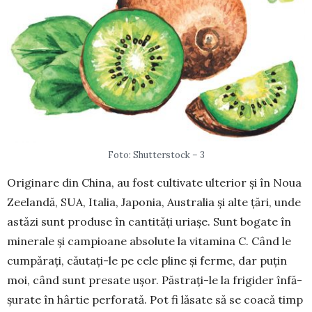
Foto: Shutterstock – 3
Originare din China, au fost cultivate ulterior și în Noua
Zeelandă, SUA, Italia, Japonia, Australia și alte țări, unde
astăzi sunt produse în cantități uriașe. Sunt bogate în
minerale și campioane abso­lute la vita­mi­na C. Când le
cum­­părați, cău­tați-le pe cele pline și ferme, dar puțin
moi, când sunt presate ușor. Păstrați-le la frigider înfă­
șurate în hârtie per­forată. Pot fi lăsate să se coacă timp