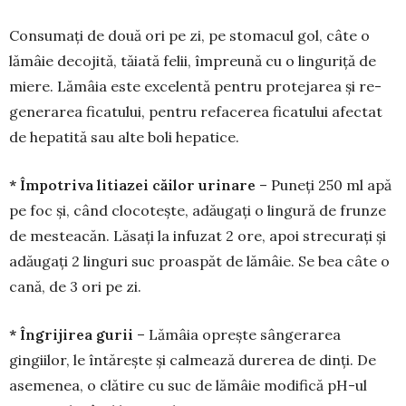
Consumați de două ori pe zi, pe stomacul gol, câte o
lămâie decojită, tăiată felii, împreună cu o linguriță de
miere. Lămâia este excelentă pentru protejarea și re­
generarea ficatului, pentru refacerea ficatului afec­tat
de hepatită sau alte boli hepatice.
* Împotriva litiazei căilor urinare
– Puneți 250 ml apă
pe foc și, când clocotește, adăugați o lingură de frunze
de mesteacăn. Lăsați la infuzat 2 ore, apoi strecurați și
adăugați 2 linguri suc proas­păt de lămâie. Se bea câte o
cană, de 3 ori pe zi.
* Îngrijirea gurii
– Lămâia o­preș­te sângerarea
gingiilor, le întărește și calmează durerea de dinți. De
aseme­nea, o clătire cu suc de lămâie mo­di­­fică pH-ul