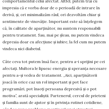
comportamentul celui afectat. Altfel, putem trăi cu
impresia că e vorba doar de o perioadă de intrare în
derivă, și, ori minimalizăm răul, ori dezvoltăm chiar și
sentimente de vinovăție. Important este să înțelegem
că, în calitate de aparținător, nu suntem responsabili
pentru tratament. Sau, mai pe șleau, nu putem vindeca
depresia doar cu afecțiune și iubire, la fel cum nu putem
vindeca nici diabetul.
Câte ceva tot putem însă face, pentru a-i sprijini pe cei
afectați. Multora le lipsesc energia și spe­ranța necesare
pentru a-și vedea de tratament. „Aici, aparținătorii
joacă în orice caz un rol important și pot face
programări, pot însoți persoana de­presivă și o pot
motiva”, arată specia­liștii. Partenerul, cercul de prieteni
și familia sunt de ajutor și în privința rutinei cotidiene,