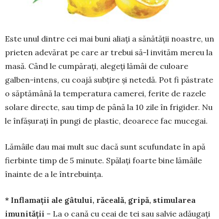
Este unul dintre cei mai buni aliați a sănătății noastre, un
prieten adevărat pe care ar trebui să-l invităm mereu la
masă. Când le cumpărați, alegeți lămâi de culoare
galben-intens, cu coajă subţire şi netedă. Pot fi păstrate
o săptămână la temperatura camerei, ferite de razele
solare directe, sau timp de până la 10 zile în frigider. Nu
le înfășurați în pungi de plastic, deoarece fac mucegai.
Lămâile dau mai mult suc dacă sunt scufundate în apă
fierbinte timp de 5 minute. Spălați foarte bine lămâile
înainte de a le întrebuința.
* Inflamații ale gâtului, răceală, gripă, stimularea
imunității
– La o cană cu ceai de tei sau salvie adăugați