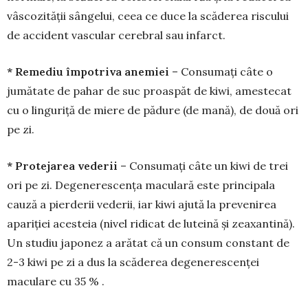
vâscozității sângelui, ceea ce duce la scăderea riscului
de accident vascular cere­bral sau infarct.
* Remediu împotriva anemiei
– Consu­mați câte o
jumătate de pahar de suc proas­păt de kiwi, amestecat
cu o linguriță de miere de pădure (de mană), de două ori
pe zi.
* Protejarea vederii
– Consumați câte un kiwi de trei
ori pe zi. Dege­nerescența maculară este principala
cauză a pier­derii vederii, iar kiwi ajută la prevenirea
apariției acesteia (nivel ridicat de luteină și zeaxantină).
Un studiu japonez a arătat că un consum constant de
2-3 kiwi pe zi a dus la scăderea degenerescenței
maculare cu 35 % .