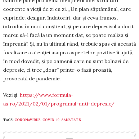
când se pune pro­blema menținerii unei structuri
coerente a vieții de zi cu zi. „Un plan săptămânal, care
cuprinde, desigur, îndatoriri, dar și ceva frumos,
introdus în mod conștient, și pe care depresivul a dorit
mereu să-l facă la un moment dat, se poate realiza și
împreună”. Și, nu în ultimul rând, trebuie spus că această
focalizare a atenției asupra aspectelor pozitive îi ajută,
în mod dovedit, și pe oamenii care nu sunt bolnavi de
depresie, ci trec „doar” printr-o fază proastă,
provocată de pan­demie.
Vezi și:
https://www.formula-
as.ro/2021/02/01/programul-anti-depresie/
TAGS:
CORONAVIRUS
,
COVID-19
,
SANATATE