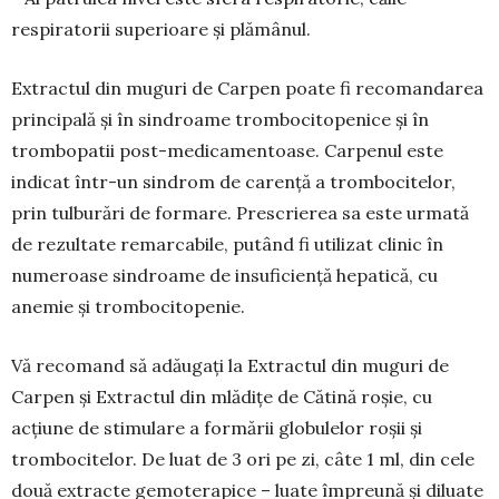
respiratorii superioare și plămânul.
Extractul din muguri de Carpen poate fi reco­mandarea
principală și în sindroame tromboci­to­penice și în
trombopatii post-medicamentoase. Carpenul este
indicat într-un sindrom de carență a trombocitelor,
prin tulburări de formare. Prescrie­rea sa este urmată
de rezultate remarcabile, putând fi utilizat clinic în
numeroase sindroame de insu­ficiență hepatică, cu
anemie și trombocitopenie.
Vă recomand să adăugați la Extractul din mu­guri de
Carpen și Extractul din mlădițe de Cătină roșie, cu
acțiune de stimulare a formării globulelor roșii și
trombocitelor. De luat de 3 ori pe zi, câte 1 ml, din cele
două extracte gemoterapice – luate împreună și diluate