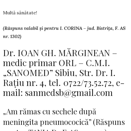
Multă sănătate!
(Răspuns valabil și pentru I. CORINA – jud. Bistrița, F. AS
nr. 1302)
Dr. IOAN GH. MĂRGINEAN –
medic primar ORL – C.M.I.
„SANOMED” Sibiu, Str. Dr. I.
Rațiu nr. 4, tel. 0722/73.52.72, e-
mail:
sanmedsb@gmail.com
„Am rămas cu sechele după
meningita pneumococică” (Răspuns