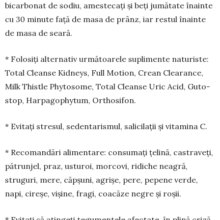
bicarbonat de sodiu, amestecați și beți ju­mă­tate înainte
cu 30 minute față de masa de prânz, iar res­tul înainte
de masa de seară.
* Folosiți alternativ ur­mă­toarele suplimente natu­riste:
Total Cleanse Kidneys, Full Motion, Crean Clea­rance,
Milk Thistle Phyto­some, To­tal Cleanse Uric Acid, Guto­
stop, Harpagophytum, Orthosifon.
* Evitați stresul, sedentarismul, salicilații și vita­mina C.
* Recomandări alimentare: consumați țelină, castraveți,
pătrunjel, praz, usturoi, morcovi, ridi­che neagră,
struguri, mere, căpșuni, agrișe, pere, pepene verde,
napi, cireșe, vișine, fragi, coacăze negre și roșii.
* Evitați să atingeți tegumentele afectate, în plină criză,