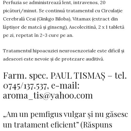
Perfuzia se ad­mi­nistrează lent, intravenos, 20
picături/minut. Se continuă tratamentul cu Circulație
Cerebrală Ceai (Ginkgo Biloba), Vitamax (extract din
lăptișor de matcă și ginseng), Ascolecitină, 2 x 1 tabletă
pe zi, repetat în 2-3 cure pe an.
Tratamentul hipoacuziei neurosenzoriale este dificil și
adeseori este nevoie și de protezare audi­tivă.
Farm. spec. PAUL TISMAȘ – tel.
0745/137.537, e-mail:
aroma_tis@yahoo.com
„Am un pemfigus vulgar şi nu găsesc
un tratament eficient” (Răspuns