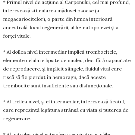
* Primul nivel de acțiune al Car­penului, cel mai profund,
inte­resează stimularea măduvei osoase (a
megacariocitelor), o parte din lumea interioară
ancestrală, locul regenerării, al hematopoiezei și al
forței vitale.
* Al doilea nivel intermediar implică trombocitele,
elemente ce­lu­lare lipsite de nucleu, deci fără capacitate
de reproducere, și impli­cit sângele, fluidul vital care
riscă să fie pierdut în hemoragii, dacă aceste
trombocite sunt insuficiente sau disfuncționale.
* Al treilea nivel, și el intermediar, interesează ficatul,
care reprezintă legătura strânsă cu viața și puterea de
regenerare.
* Al patrulea nivel este sfera respiratorie, căile