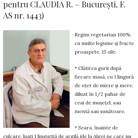
pentru CLAUDIA R. – Bucureşti, F.
AS nr. 1443)
Regim vegetarian 100%,
cu multe legume şi fructe
proaspete, 15 zile.
* Clătirea gurii după
fiecare masă, cu 1 lingură
de oţet de miere şi mere,
diluat în 1/2 pahar de
ceai de muşeţel, sau
mentă sau sunătoare.
* Seara, înainte de
culcare, luaţi 1 linguriţă de argilă (de la Algo) pe care nu