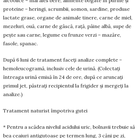
alcoolice – mai ales bere, alimente bogate în purine și
proteine – heringi, scrumbii, somon, sardine, produse
lactate grase, organe de animale tinere, carne de miel,
mezeluri, ouă, carne de gâs­că, rață, pâine albă, supe de
pește sau carne, le­gume cu frunze verzi – mazăre,
fasole, spanac.
După 6 luni de tratament faceți analize com­plete –
hemoleucogramă, inclusiv cele de urină. (Colectați
întreaga urină emisă în 24 de ore, după ce aruncați
primul jet, păstrați recipientul la fri­gider și mergeți la
analize.)
Tratament naturist împotriva gutei
* Pentru a scădea nivelul acidului uric, bolna­vii trebuie să
bea ceaiuri antigutoase pe termen lung, 3 căni pe zi,