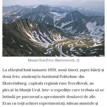
Munții Ural (Foto: Shutterstock -2)
La sfârşitul lunii ianuarie 1959, nouă tineri, şapte băieți şi
două fete, studenţi la Institutul Po­li­tehnic din
Ekaterinburg, capitala regiunii ruse Sver­dlovsk, au
plecat în Munții Ural, într-o expediţie care trebuia să se
întindă pe parcursul a aproximativ douăzeci de zile.
Erau cu toţii schiori ex­pe­ri­men­taţi, iubeau muntele şi