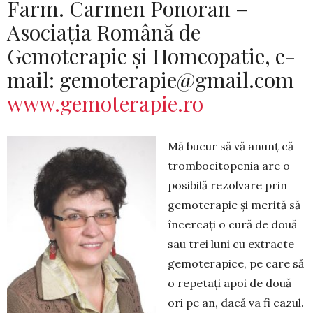
Farm. Carmen Ponoran –
Asociația Română de
Gemoterapie și Homeopatie, e-
mail:
gemoterapie@gmail.com
www.gemoterapie.ro
Mă bucur să vă anunț că
trombocitopenia are o
posibilă rezolvare prin
gemote­ra­pie și merită să
încercați o cură de două
sau trei luni cu extracte
gemo­terapice, pe care să
o repetați apoi de două
ori pe an, dacă va fi cazul.