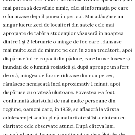
mai putea să dez­vă­luie nimic, căci şi informaţia pe care
o furnizase deja îl punea în pericol. Mai adăugase un
singur lucru: zeci de locuitori din satele cele mai
apropiate de tabăra studenților văzuseră în noaptea
dintre 1 şi 2 februarie o minge de foc care „dansase”
mai mul­te zeci de minute pe cer, în zona trecătorii, apoi
dis­păruse între copacii din pădure, care brusc fu­se­seră
inundaţi de o lumină roşiatică şi, după aproape un sfert
de oră, mingea de foc se ridicase din nou pe cer,
rămăsese nemişcată încă aproximativ 1 mi­nut, apoi
dispăruse cu o viteză uluitoare. Povestea i-a fost
confirmată ziaristului de mai multe per­soane din
regiune, oameni care, în 1959, se aflaseră la vârsta
adolescenţei sau în plină maturitate şi îşi aminteau cu
claritate cele observate atunci. După câteva luni,
prinzând curaj, Ivanov a continuat cu dez­văluirile, de