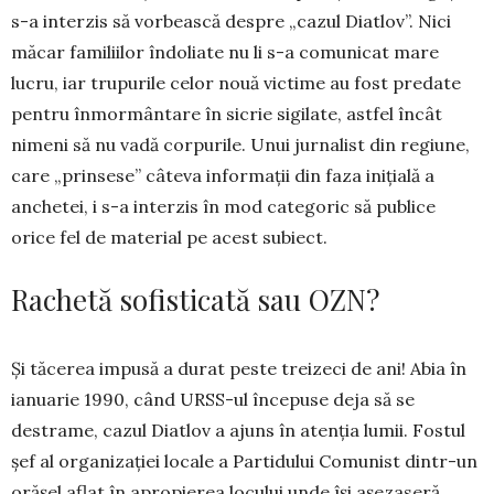
s-a interzis să vorbească despre „ca­zul Diatlov”. Nici
măcar familiilor îndo­li­ate nu li s-a comunicat mare
lucru, iar tru­purile celor nouă victime au fost predate
pen­tru înmor­mân­tare în sicrie sigilate, ast­fel încât
nimeni să nu vadă corpurile. Unui jur­nalist din regiune,
care „prinsese” câte­va informaţii din faza iniţială a
anchetei, i s-a interzis în mod categoric să publice
orice fel de mate­rial pe acest subiect.
Rachetă sofisticată sau OZN?
Şi tăcerea impusă a durat peste treizeci de ani! Abia în
ianuarie 1990, când URSS-ul în­cepuse deja să se
destrame, cazul Diatlov a ajuns în atenția lumii. Fostul
şef al organizaţiei locale a Partidului Comunist dintr-un
orăşel aflat în apropierea locului unde își așezaseră