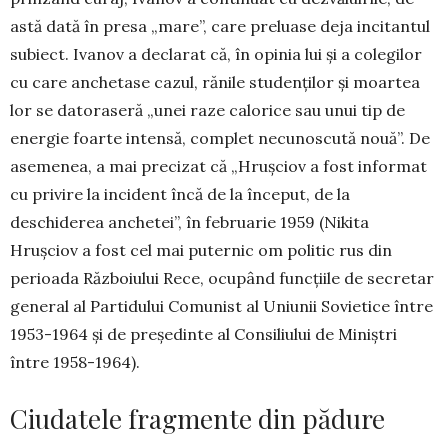
astă dată în presa „mare”, care pre­luase deja incitantul
subiect. Ivanov a declarat că, în opinia lui şi a colegilor
cu care anchetase cazul, ră­ni­le studenţilor şi moartea
lor se datoraseră „unei raze ca­lorice sau unui tip de
energie foarte intensă, com­plet necunoscută nouă”. De
asemenea, a mai pre­ci­zat că „Hruşciov a fost informat
cu privire la in­ci­dent în­că de la început, de la
deschiderea an­chetei”, în fe­bruarie 1959 (Nikita
Hruşciov a fost cel mai pu­ter­nic om politic rus din
perioada Războiului Rece, ocu­pând funcţiile de secretar
general al Partidului Co­mu­nist al Uniunii Sovietice între
1953-1964 şi de pre­şedinte al Consiliului de Miniştri
între 1958-1964).
Ciudatele fragmente din pădure