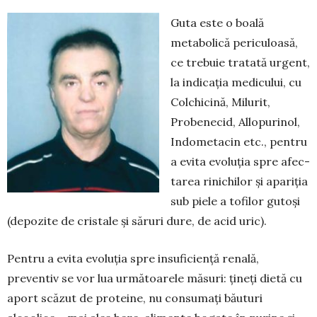
Guta este o boală
metabolică periculoasă,
ce trebuie tratată urgent,
la indicația medicului, cu
Colchicină, Milurit,
Probenecid, Allopurinol,
Indo­metacin etc., pentru
a evita evoluția spre afec­
tarea rinichilor și apariția
sub piele a tofilor gutoși
(depozite de cristale și săruri dure, de acid uric).
Pentru a evita evoluția spre insuficiență renală,
preventiv se vor lua următoarele măsuri: țineți dietă cu
aport scăzut de proteine, nu consumați băuturi