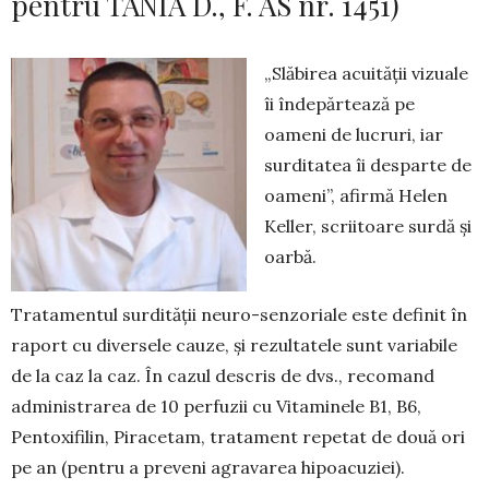
pentru TANIA D., F. AS nr. 1451)
„Slăbirea acuității vizuale
îi îndepărtează pe
oameni de lucruri, iar
surditatea îi des­parte de
oameni”, afirmă Helen
Keller, scriitoare surdă și
oarbă.
Tratamentul surdității neuro-sen­zoriale este definit în
raport cu diver­sele cauze, și rezultatele sunt variabile
de la caz la caz. În cazul descris de dvs., recomand
administrarea de 10 perfuzii cu Vita­minele B1, B6,
Pentoxifilin, Pira­cetam, trata­ment repetat de două ori
pe an (pentru a preveni agravarea hipoacuziei).