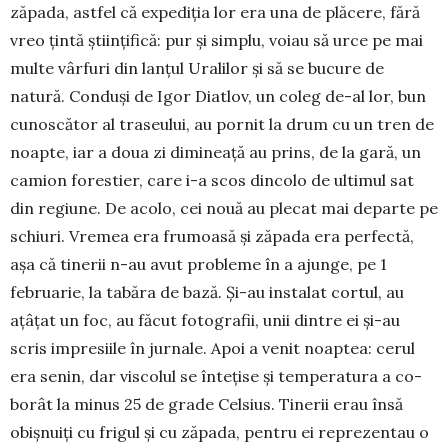
zăpada, astfel că expediţia lor era una de plăcere, fără
vreo ţintă ştiinţifică: pur şi simplu, voiau să urce pe mai
multe vârfuri din lanţul Uralilor şi să se bucure de
natură. Conduși de Igor Diatlov, un coleg de-al lor, bun
cunoscător al traseului, au pornit la drum cu un tren de
noap­te, iar a doua zi dimineaţă au prins, de la gară, un
camion fo­restier, care i-a scos din­colo de ultimul sat
din regiune. De acolo, cei nouă au plecat mai de­parte pe
schiuri. Vre­mea era frumoasă şi zăpada era perfectă,
aşa că tinerii n-au avut pro­bleme în a ajunge, pe 1
februarie, la ta­băra de bază. Şi-au ins­talat cor­tul, au
aţâţat un foc, au făcut fotografii, unii din­tre ei şi-au
scris im­­presiile în jurnale. Apoi a venit noaptea: cerul
era senin, dar viscolul se în­teţise și tempe­ra­tura a co­
borât la minus 25 de gra­de Celsius. Ti­nerii erau în­să
obişnuiţi cu frigul şi cu zăpada, pentru ei re­pre­zentau o