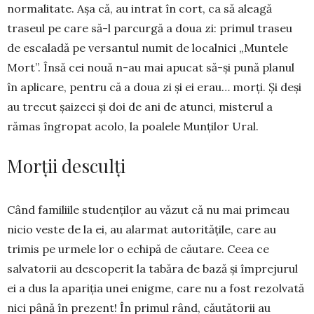
normalitate. Aşa că, au in­trat în cort, ca să alea­gă
traseul pe ca­re să-l parcurgă a doua zi: primul traseu
de escaladă pe versantul numit de lo­cal­nici „Muntele
Mort”. Însă cei nouă n-au mai apucat să-și pună planul
în apli­care, pentru că a doua zi şi ei erau… morți. Și deși
au trecut șaizeci și doi de ani de atunci, misterul a
rămas îngropat acolo, la poalele Munților Ural.
Morții desculți
Când familiile studenţilor au văzut că nu mai primeau
nicio veste de la ei, au alarmat autorităţile, care au
trimis pe urmele lor o echipă de căutare. Ceea ce
salvatorii au descoperit la tabăra de bază şi împrejurul
ei a dus la apariţia unei enigme, care nu a fost rezolvată
nici până în prezent! În primul rând, căutătorii au