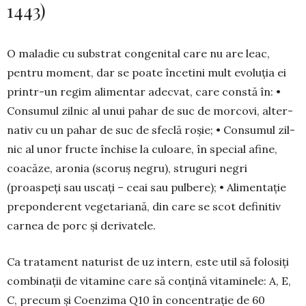
1443)
O maladie cu substrat congenital care nu are leac,
pentru moment, dar se poate încetini mult evo­lu­ţia ei
printr-un regim ali­mentar adecvat, care constă în: •
Consumul zilnic al unui pa­har de suc de morcovi, alter­
nativ cu un pahar de suc de sfeclă roşie; • Consumul zil­
nic al unor fructe închise la culoare, în special afine,
coa­căze, aronia (scoruş negru), struguri negri
(proaspeţi sau us­caţi – ceai sau pulbere); • Ali­mentaţie
preponderent vegeta­riană, din care se scot definitiv
carnea de porc şi derivatele.
Ca tratament naturist de uz intern, este util să folosiţi
combinaţii de vitamine care să conţină vitaminele: A, E,
C, precum şi Coenzima Q10 în concentraţie de 60