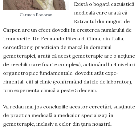
Există o bogată cazuistică
medicală care arată că
Carmen Ponoran
Extractul din muguri de
Carpen are un efect dovedit în creșterea numărului de
trombocite. Dr. Fernando Pitera di Clima, din Italia,
cercetă­tor și practician de marcă în domeniul
gemotera­piei, arată că acest gemoterapic are o acțiune
de reechilibrare foarte complexă, acționând la 4 nive­luri
organotropice fundamentale, dovedit atât ex­pe­
rimental, cât și clinic (confirmând datele de la­borator),
prin experiența clinică a peste 5 decenii.
Vă redau mai jos concluziile acestor cercetări, susținute
de prac­tica medicală a medicilor specia­lizați în
gemoterapie, inclusiv a celor din țara noastră.