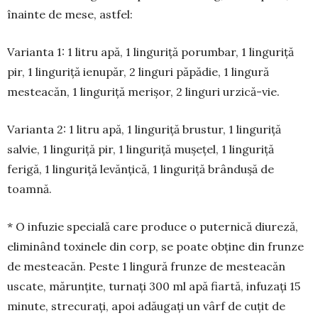
înainte de mese, astfel:
Varianta 1: 1 litru apă, 1 linguriță porumbar, 1 linguriță
pir, 1 linguriță ienupăr, 2 linguri păpădie, 1 lingură
mesteacăn, 1 linguriță merișor, 2 linguri urzică-vie.
Varianta 2: 1 litru apă, 1 linguriță brustur, 1 linguriță
salvie, 1 linguriță pir, 1 linguriță mușețel, 1 linguriță
ferigă, 1 linguriță levănțică, 1 linguriță brândușă de
toamnă.
* O infuzie specială care produce o puternică diureză,
eliminând toxinele din corp, se poate obține din frunze
de mesteacăn. Peste 1 lingură frunze de mesteacăn
uscate, mărunțite, turnați 300 ml apă fiartă, infuzați 15
minute, strecurați, apoi adăugați un vârf de cuțit de