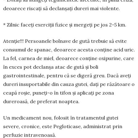
deoarece riscați să declanșați dureri mai vio­lente.
* Zilnic faceți exerciții fizice și mergeți pe jos 2-5 km.
Atenție!!! Persoanele bolnave de gută trebuie să evite
consumul de spanac, deoarece acesta conține acid uric.
La fel, carnea de miel, deoarece conține oxipurine, care
în exces pot declanșa atac de gută și boli
gastrointestinale, pentru că se digeră greu. Dacă aveți
dureri insuportabile din cauza gutei, dați pe răzătoare o
ceapă roșie, puneți-o în tifon și aplicați pe zona
dureroasă, de preferat noaptea.
Un medicament nou, folosit în trata­mentul gutei
severe, cronice, este Pegloticase, administrat prin
perfuzie intra­venoasă.