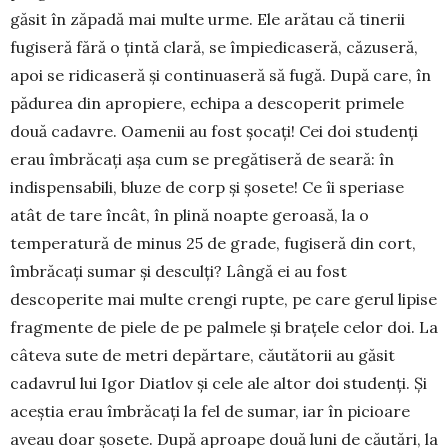
găsit în zăpadă mai multe urme. Ele ară­tau că tinerii
fugiseră fără o ţintă clară, se îm­pie­dicaseră, căzuseră,
apoi se ridicaseră şi con­ti­nuaseră să fugă. După care, în
pădurea din apro­pie­re, echipa a descoperit primele
două cadavre. Oa­menii au fost şocaţi! Cei doi studenţi
erau îmbrăcaţi aşa cum se pregătiseră de seară: în
indispensabili, bluze de corp şi şosete! Ce îi speriase
atât de tare în­cât, în plină noapte geroasă, la o
temperatură de minus 25 de grade, fugiseră din cort,
îmbrăcaţi su­mar şi desculţi? Lângă ei au fost
descoperite mai mul­te crengi rupte, pe care gerul lipise
fragmente de piele de pe palmele şi braţele celor doi. La
câ­teva sute de metri de­păr­tare, căutătorii au gă­sit
cadavrul lui Igor Diatlov şi cele ale altor doi studenți. Şi
aceştia erau îmbrăcaţi la fel de sumar, iar în picioare
aveau doar şosete. Du­pă aproape două luni de căutări, la