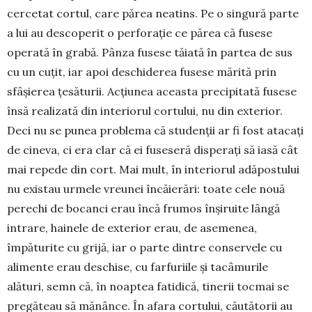
cercetat cortul, care părea ne­atins. Pe o singură parte
a lui au descoperit o per­forație ce părea că fusese
operată în grabă. Pânza fusese tăiată în partea de sus
cu un cuţit, iar apoi deschiderea fusese mărită prin
sfâşierea ţesăturii. Acţiunea aceasta precipitată fusese
însă realizată din interiorul cortului, nu din exterior.
Deci nu se punea problema că studenţii ar fi fost atacaţi
de cineva, ci era clar că ei fuseseră disperaţi să iasă cât
mai repede din cort. Mai mult, în interiorul adăpos­tului
nu existau urmele vreunei încăierări: toate cele nouă
perechi de bocanci erau încă frumos înşiruite lângă
intrare, hainele de exterior erau, de asemenea,
împăturite cu grijă, iar o parte dintre conservele cu
alimente erau des­chi­se, cu farfuriile şi ta­câmurile
alături, semn că, în noaptea fatidică, tinerii tocmai se
pregăteau să mănânce. În afara cortului, căutătorii au