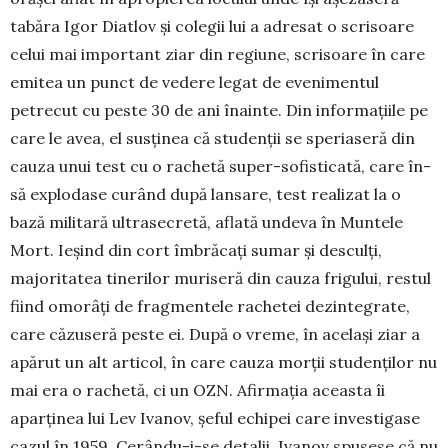
tabăra Igor Diatlov și colegii lui a adresat o scrisoare
celui mai important ziar din regiune, scrisoare în care
emitea un punct de vedere legat de evenimentul
petrecut cu peste 30 de ani înainte. Din informaţiile pe
care le avea, el susţinea că studenţii se speriaseră din
ca­uza unui test cu o rachetă super-sofisticată, care în­
să explodase curând după lansare, test realizat la o
bază militară ultrasecretă, aflată undeva în Muntele
Mort. Ieşind din cort îmbrăcaţi sumar şi desculţi,
majoritatea tinerilor muriseră din cauza frigului, res­tul
fiind omorâţi de fragmentele rachetei dezin­te­grate,
care căzuseră peste ei. După o vreme, în ace­laşi ziar a
apărut un alt articol, în care cauza mor­ții studenţilor nu
mai era o rachetă, ci un OZN. Afirmația aceasta îi
aparținea lui Lev Ivanov, şeful echipei care investigase
cazul în 1959. Cerându-i-se detalii, Ivanov spusese că nu