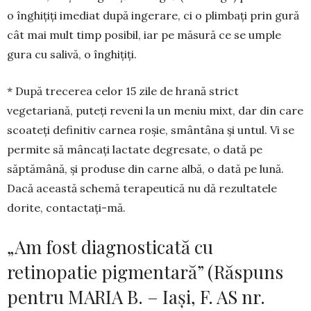
o înghiţiţi imediat după ingerare, ci o plimbaţi prin gură
cât mai mult timp posibil, iar pe măsură ce se umple
gura cu salivă, o înghiţiţi.
* După trecerea celor 15 zile de hrană strict
vegetariană, puteţi reveni la un meniu mixt, dar din care
scoateţi definitiv carnea roşie, smântâna şi untul. Vi se
permite să mâncaţi lactate degresate, o dată pe
săptămână, şi produse din carne albă, o dată pe lună.
Dacă această schemă terapeutică nu dă rezultatele
dorite, contactaţi-mă.
„Am fost diagnosticată cu
retinopatie pigmentară” (Răspuns
pentru MARIA B. – Iaşi, F. AS nr.