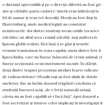
o distanţă apreciabilă şi pe o di­rec­ţie diferită au fost gă­
site şi celelalte patru cadavre: tinerii erau îm­brăcați la
fel de sumar şi erau tot desculţi. Morții au fost duși în
Ekaterinburg, unde me­dicii legişti au constatat
următoarele: doi dintre studenţi aveau cutiile to­racice
zdrobite, un altul avea craniul zdro­bit, mai multora le
lip­seau globii oculari, fără însă a se găsi şi urmele
vreunui traumatism în zona capului, uneia din­tre fete îi
lipsea limba, care nu fusese mâncată de vreun animal, ci
fusese secţionată cu un instrument ascuţit. În sfârșit,
două dintre trupuri prezentau niveluri foarte ridicate
de radioactivitate! Oficialii ruşi au fost uluiţi de datele
anchetei, dar au închis dosarul trăgând concluzia că
studenţii fuseseră ucişi „de o forţă naturală uriaşă,
căreia nu au fost capabili să-i facă faţă”. Apoi do­sa­­rul a
fost secretizat şi tuturor celor implicaţi în in­­vestigaţie li