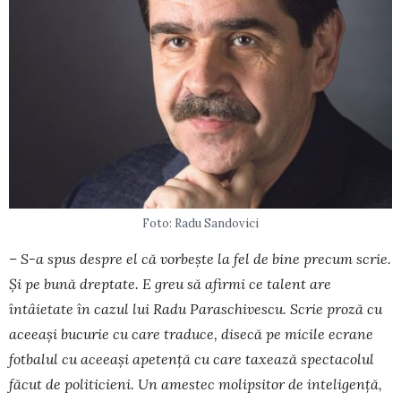
Foto: Radu Sandovici
– S-a spus despre el că vorbește la fel de bine precum scrie.
Și pe bună dreptate. E greu să afirmi ce talent are
întâietate în cazul lui Radu Paras­chivescu. Scrie proză cu
aceeași bucurie cu care traduce, disecă pe micile ecrane
fotbalul cu aceeași apetență cu care taxează spectacolul
făcut de politicieni. Un amestec molipsitor de inteligență,