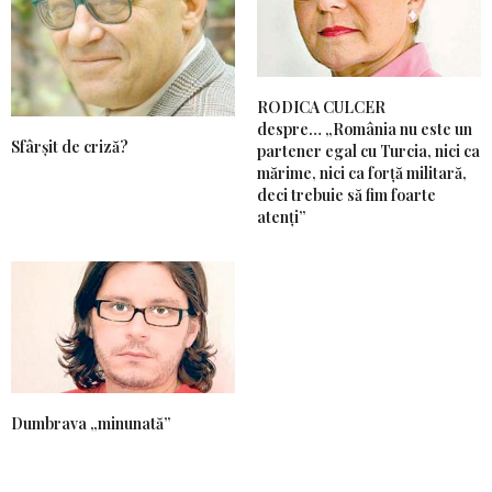
RODICA CULCER
despre… „România nu este un
Sfârșit de criză?
partener egal cu Turcia, nici ca
mărime, nici ca forță militară,
deci trebuie să fim foarte
atenți”
Dumbrava „minunată”