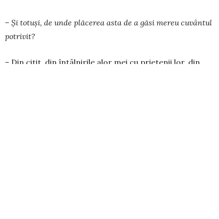
– Și totuși, de unde plăcerea asta de a găsi mereu cuvântul
potrivit?
– Din citit, din întâlnirile alor mei cu prietenii lor, din
poveștile pe care mi le spunea tata. Copil fi­ind, eram un
foarte bun căscător de gură. Cu ba­gajul meu mărunțel
de atunci, îmi dădeam totuși sea­ma când cineva
vorbește mai frumos, mai nuanțat, mai altfel. Tata avea
un prieten cartograf, care era tobă de carte și care, la
șuetele lor, la care eu eram mar­tor, stătea cu sticla la
picior și se etiliza până deve­nea extraordinar de
spumos, făcea niște asocieri lingvistice mirobolante.
Mintea mea de copil era căzută în extaz în fața lui. Și
mai era și tata, care îmi tricota istorioare de unul
singur. Poveștile lui plecau de la un scenariu cunoscut,