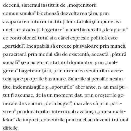
decenii, sistemul ins­tituit de „moștenitorii
comunismului” blochează dez­voltarea țării, prin
acapararea tuturor instituțiilor statului și impunerea
unei „aristocrații bugetare”, a unei biro­crații „de aparat”
ce controlează totul și a cărei expresie politică este
„partidul”. Incapabilă să creeze plusvaloare prin muncă,
parazitară prin modul său de existență, această „pătură
socială” și-a asigurat statutul dominator prin „mul­
gerea” bugetelor țării, prin drenarea veniturilor aces­
teia spre propriile buzunare. Salariile și pensiile ne­sim­
țite, indemnizațiile și „sporurile” aberante, n-au mai pu­
tut fi ascunse, de la un moment dat, prin creșterile ge­
ne­rale de venituri „de la buget”, mai ales că prin „stri­
virea” producătorilor interni sub avalanșa „consuma­bi­
lelor” de import, colectările pentru el au devenit tot mai
dificile.