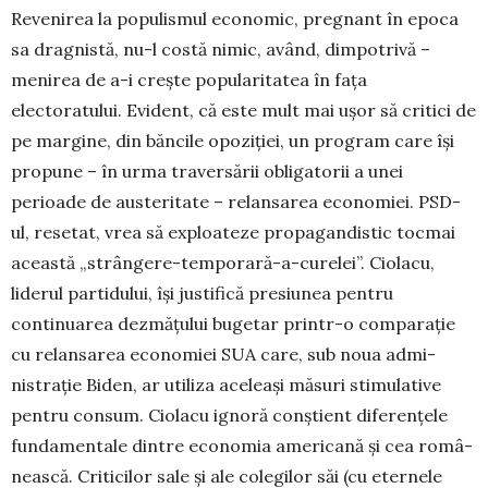
Re­venirea la populismul economic, pregnant în epoca
sa dragnistă, nu-l costă nimic, având, dimpotrivă –
menirea de a-i crește popularitatea în fața
electoratului. Evident, că este mult mai ușor să critici de
pe margine, din băncile opo­ziției, un program care își
propune – în urma traver­sării obligatorii a unei
perioade de austeritate – relansa­rea economiei. PSD-
ul, resetat, vrea să exploateze pro­pagandistic tocmai
această „strângere-temporară-a-cu­relei”. Ciolacu,
liderul partidului, își justifică presiunea pentru
continuarea dezmățului bugetar printr-o com­parație
cu relansarea economiei SUA care, sub noua ad­mi­
nistrație Biden, ar utiliza aceleași măsuri stimulative
pen­tru consum. Ciolacu ignoră conștient diferențele
fun­da­mentale dintre economia americană și cea ro­mâ­
neas­că. Criticilor sale și ale colegilor săi (cu eternele