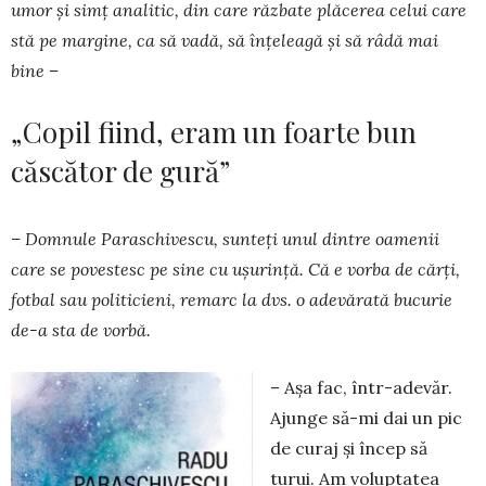
umor și simț analitic, din care răzbate plăcerea celui care
stă pe margine, ca să vadă, să înțeleagă și să râdă mai
bine –
„Copil fiind, eram un foarte bun
căscător de gură”
– Domnule Paraschivescu, sunteți unul dintre oamenii
care se povestesc pe sine cu ușurință. Că e vorba de cărți,
fotbal sau politicieni, remarc la dvs. o adevărată bucurie
de-a sta de vorbă.
– Așa fac, într-adevăr.
Ajunge să-mi dai un pic
de curaj și încep să
turui. Am voluptatea