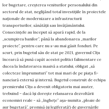
lor bugetare, creșterea veniturilor personalului din
sectorul de stat, neglijând total investițiile în proiectele
naționale de modernizare a infrastructurii
transporturilor, sănătății sau învățământului.
Consecințele au început să apară rapid, de la
„scumpirea banilor”, până la aban­do­narea „marilor
proiecte”, pentru care nu s-au mai găsit fon­duri. Pe
scurt, prin bugetul său de stat pe 2021, gu­vernul Cîțu
încearcă să pună capăt acestei politici fali­mentare ce
ducea la îndatorarea masivă a statului, obligat „să
colecteze împrumuturi” tot mai mari de pe piața fi­
nanciară externă și internă. Bugetul construit de echipa
pre­mierului Cîțu a devenit obligatoriu mai auster,
trebu­ind – dacă își dorește relansarea dezvoltării
economiei reale – să „înghețe” așa-numita „ploaie de
aur bugetară”, pro­misă (și legiferată!) de guvernările