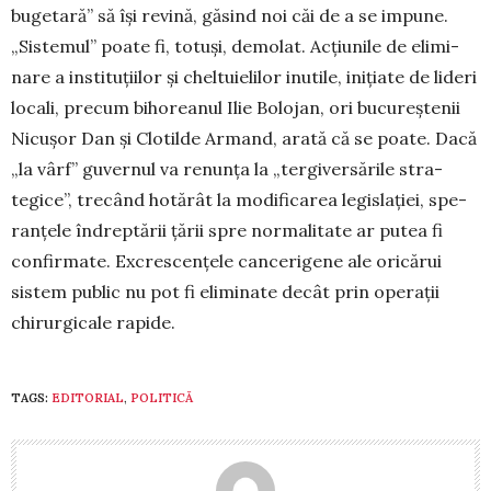
bugetară” să își revină, găsind noi căi de a se im­pu­ne.
„Sistemul” poate fi, totuși, demolat. Acțiunile de eli­mi­
nare a instituțiilor și cheltuielilor inutile, inițiate de li­deri
locali, precum bihoreanul Ilie Bolojan, ori bucu­reș­­te­nii
Nicușor Dan și Clotilde Armand, arată că se poa­te. Dacă
„la vârf” guvernul va renunța la „tergi­ver­să­rile stra­­
tegice”, trecând hotărât la modificarea legis­lației, spe­
ran­țele îndreptării țării spre normalitate ar pu­tea fi
con­fir­mate. Excrescențele cancerigene ale oricărui
sistem pu­blic nu pot fi eliminate decât prin operații
chirurgicale rapide.
TAGS:
EDITORIAL
,
POLITICĂ