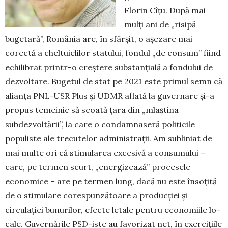
Florin Cîțu. După mai
mulți ani de „risipă
bugetară”, România are, în sfârșit, o așezare mai
corectă a cheltuielilor sta­tului, fondul „de consum” fiind
echilibrat printr-o creștere substanțială a fondului de
dezvoltare. Bugetul de stat pe 2021 este primul semn că
alianța PNL-USR Plus și UDMR aflată la guvernare și-a
propus temeinic să scoată țara din „mlaștina
subdezvoltării”, la care o con­damnaseră politicile
populiste ale trecutelor admi­nistrații. Am subliniat de
mai multe ori că stimularea ex­cesivă a consumului –
care, pe termen scurt, „ener­gi­zea­ză” procesele
economice – are pe termen lung, dacă nu este însoțită
de o stimulare corespunzătoare a pro­duc­ției și
circulației bunurilor, efecte letale pentru eco­no­miile lo­
cale. Guvernările PSD-iste au favorizat net, în exer­cițiile