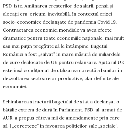
PSD-iste. Amâ­na­rea creșterilor de salarii, pensii și
alocații era, oricum, inevitabilă, în contextul crizei
socio-economice declan­șate de pandemia Covid 19.
Contractarea economiei mon­­diale va avea efecte
dramatice pentru toate eco­no­miile naționale, mai mult
sau mai puțin pregătite să le întâmpine. Bugetul
României a fost „salvat” în mare măsură de miliardele
de euro deblocate de UE pentru relansare. Ajutorul UE
este însă condiționat de utilizarea corectă a banilor în
dezvoltarea sectoarelor productive, clar definite ale
economiei.
Schimbarea structurii bugetului de stat a declanșat o
bătălie extrem de dură în Parlament. PSD-ul, urmat de
AUR, a propus câteva mii de amendamente prin care
să-l „corecteze” în favoarea politicilor sale „sociale”.