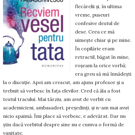
flecărelii și, în ultima
vreme, puseuri
confesive destul de
dese. Ceea ce mă
uimește chiar și pe mine.
În co­pilărie eram
retractil, băgat în mine,
roșeam la orice vorbă;
era greu să mă înnădești
la o discuție. Apoi am crescut, am ajuns profesor și a
trebuit să vorbesc în fața elevilor. Cred că ăla a fost
testul tracului. Mai târziu, am avut de vorbit cu
academicieni, am­basadori, președinți, și n-am mai avut
nicio spaimă. Îmi place să vorbesc, e adevărat. Dar nu
știu dacă vorbitul despre sine nu e cumva o formă de
vanitate.