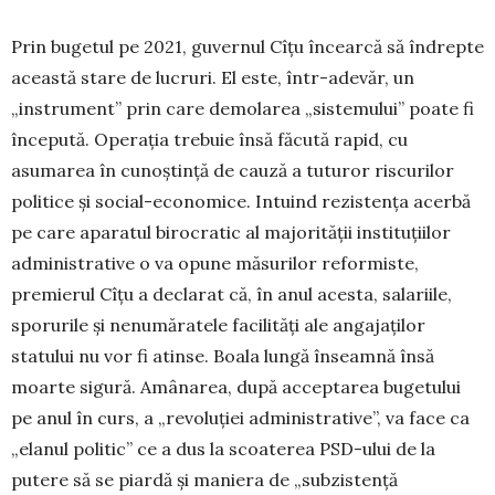
Prin bugetul pe 2021, guvernul Cîțu încearcă să în­drepte
această stare de lucruri. El este, într-adevăr, un
„instrument” prin care demolarea „sistemului” poate fi
în­cepută. Operația trebuie însă făcută rapid, cu
asumarea în cunoștință de cauză a tuturor riscurilor
politice și so­cial-economice. Intuind rezistența acerbă
pe care apa­ra­tul birocratic al majorității instituțiilor
adminis­trative o va opune măsurilor reformiste,
premierul Cîțu a de­cla­rat că, în anul acesta, salariile,
sporurile și nenu­măratele fa­cilități ale angajaților
statului nu vor fi atinse. Boala lungă înseamnă însă
moarte sigură. Amânarea, după acceptarea bugetului
pe anul în curs, a „revoluției ad­mi­nis­trative”, va face ca
„elanul politic” ce a dus la scoa­terea PSD-ului de la
putere să se piardă și maniera de „sub­zistență