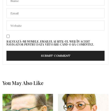
SALVEAZĂ-MI NUMELE, EMAILUL ȘI SITE-UL WEB ÎN ACEST
NAVIGATOR PENTRU DATA VIITOARE CÂND O SĂ COMENTEZ.
You May Also Like