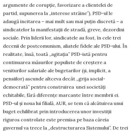
argu­mente de corupție, favorizare a clientelei de
partid, su­punerea la „interese străine”), PSD-ul le
adaugă incitarea – mai mult sau mai puțin discretă – a
sindicatelor la ma­nifestații de stradă, greve, dezordini
sociale. Prin liderii lor, sindicatele au fost, în cele trei
decenii de post­co­munism, aliatele fidele ale PSD-ului. În
realitate, însă, toa­tă „agitația” PSD-istă pentru
continuarea măsurilor popu­liste de creștere a
veniturilor salariale ale buge­tarilor (și, implicit, a
pensiilor) ascunde altceva decât „grija social-
democrată” pentru construirea unei socie­tăți
echitabile, fără diferențe marcante între membrii ei.
PSD-ul și noua lui filială, AUR, se tem că alcătuirea unui
buget echilibrat prin introducerea unor investiții
riguros controlate este premisa pe baza căreia
guvernul va trece la „destructurarea Sistemului”. De trei