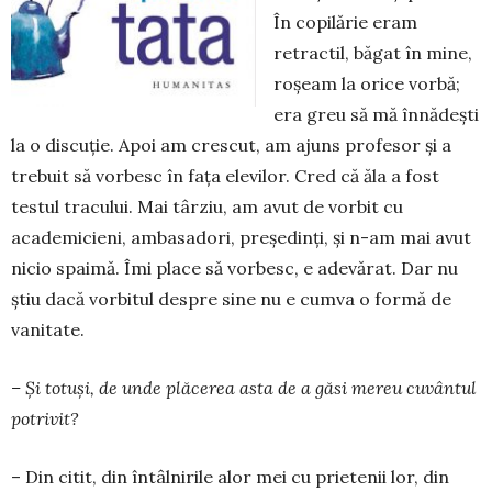
În co­pilărie eram
retractil, băgat în mine,
roșeam la orice vorbă;
era greu să mă înnădești
la o discuție. Apoi am crescut, am ajuns profesor și a
trebuit să vorbesc în fața elevilor. Cred că ăla a fost
testul tracului. Mai târziu, am avut de vorbit cu
academicieni, am­basadori, președinți, și n-am mai avut
nicio spaimă. Îmi place să vorbesc, e adevărat. Dar nu
știu dacă vorbitul despre sine nu e cumva o formă de
vanitate.
– Și totuși, de unde plăcerea asta de a găsi mereu cuvântul
potrivit?
– Din citit, din întâlnirile alor mei cu prietenii lor, din