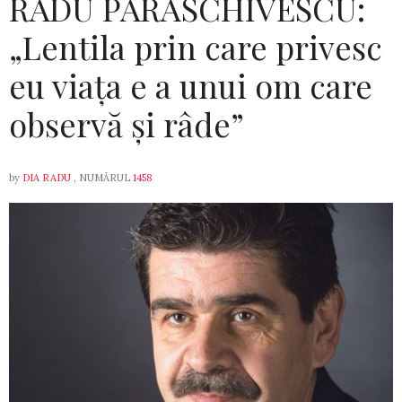
RADU PARASCHIVESCU:
„Lentila prin care privesc
eu viața e a unui om care
observă și râde”
by
DIA RADU
, NUMĂRUL
1458