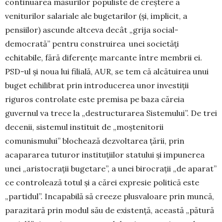
continuarea măsurilor popu­liste de creștere a
veniturilor salariale ale buge­tarilor (și, implicit, a
pensiilor) ascunde altceva decât „grija social-
democrată” pentru construirea unei socie­tăți
echitabile, fără diferențe marcante între membrii ei.
PSD-ul și noua lui filială, AUR, se tem că alcătuirea unui
buget echilibrat prin introducerea unor investiții
riguros controlate este premisa pe baza căreia
guvernul va trece la „destructurarea Sistemului”. De trei
decenii, sistemul ins­tituit de „moștenitorii
comunismului” blochează dez­voltarea țării, prin
acapararea tuturor instituțiilor statului și impunerea
unei „aristocrații bugetare”, a unei biro­crații „de aparat”
ce controlează totul și a cărei expresie politică este
„partidul”. Incapabilă să creeze plusvaloare prin muncă,
parazitară prin modul său de existență, această „pătură