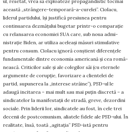
ul, resetat, vrea să exploateze pro­pagandistic tocmai
această „strângere-temporară-a-cu­relei”. Ciolacu,
liderul partidului, își justifică presiunea pentru
continuarea dezmățului bugetar printr-o com­parație
cu relansarea economiei SUA care, sub noua ad­mi­
nistrație Biden, ar utiliza aceleași măsuri stimulative
pen­tru consum. Ciolacu ignoră conștient diferențele
fun­da­mentale dintre economia americană și cea ro­mâ­
neas­că. Criticilor sale și ale colegilor săi (cu eternele
argu­mente de corupție, favorizare a clientelei de
partid, su­punerea la „interese străine”), PSD-ul le
adaugă incitarea – mai mult sau mai puțin discretă – a
sindicatelor la ma­nifestații de stradă, greve, dezordini
sociale. Prin liderii lor, sindicatele au fost, în cele trei
decenii de post­co­munism, aliatele fidele ale PSD-ului. În
realitate, însă, toa­tă „agitația” PSD-istă pentru