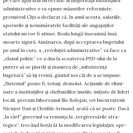
pe care apa­ra­tul birocratic al majorității instituțiilor
adminis­trative o va opune măsurilor reformiste,
premierul Cîțu a de­cla­rat că, în anul acesta, salariile,
sporurile și nenu­măratele fa­cilități ale angajaților
statului nu vor fi atinse. Boala lungă înseamnă însă
moarte sigură. Amânarea, după acceptarea bugetului
pe anul în curs, a „revoluției ad­mi­nis­trative”, va face ca
„elanul politic” ce a dus la scoa­terea PSD-ului de la
putere să se piardă și maniera de „sub­zistență
bugetară” să își revină, găsind noi căi de a se im­pu­ne.
„Sistemul” poate fi, totuși, demolat. Acțiunile de eli­mi­
nare a instituțiilor și cheltuielilor inutile, inițiate de li­deri
locali, precum bihoreanul Ilie Bolojan, ori bucu­reș­­te­nii
Nicușor Dan și Clotilde Armand, arată că se poa­te. Dacă
„la vârf” guvernul va renunța la „tergi­ver­să­rile stra­­
tegice”, trecând hotărât la modificarea legis­lației, spe­