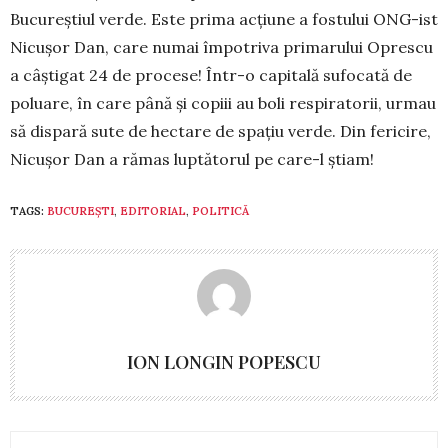
Bucureștiul verde. Este prima acțiune a fos­tu­lui ONG-ist
Nicușor Dan, care nu­mai împotriva pri­marului Oprescu
a câștigat 24 de pro­cese! Într-o ca­pitală sufocată de
poluare, în care până și copiii au boli respiratorii, urmau
să dispară sute de hec­tare de spațiu verde. Din fericire,
Nicușor Dan a rămas luptătorul pe care-l știam!
TAGS:
BUCUREȘTI
,
EDITORIAL
,
POLITICĂ
ION LONGIN POPESCU