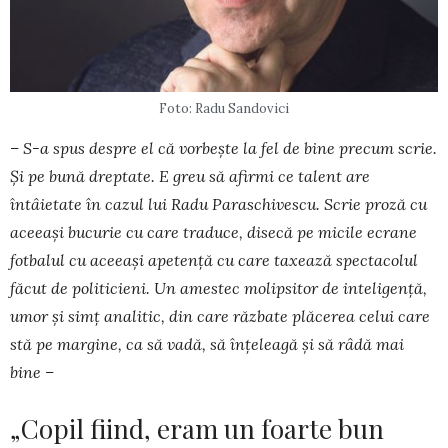
Foto: Radu Sandovici
– S-a spus despre el că vorbește la fel de bine precum scrie.
Și pe bună dreptate. E greu să afirmi ce talent are
întâietate în cazul lui Radu Paras­chivescu. Scrie proză cu
aceeași bucurie cu care traduce, disecă pe micile ecrane
fotbalul cu aceeași apetență cu care taxează spectacolul
făcut de politicieni. Un amestec molipsitor de inteligență,
umor și simț analitic, din care răzbate plăcerea celui care
stă pe margine, ca să vadă, să înțeleagă și să râdă mai
bine –
„Copil fiind, eram un foarte bun