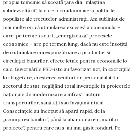
propus temeinic să scoată țara din „mlaștina
subdezvoltării”, la care o con­damnaseră politicile
populiste ale trecutelor admi­nistrații. Am subliniat de
mai multe ori că stimularea ex­cesivă a consumului –
care, pe termen scurt, „ener­gi­zea­ză” procesele
economice – are pe termen lung, dacă nu este însoțită
de o stimulare corespunzătoare a pro­duc­ției și
circulației bunurilor, efecte letale pentru eco­no­miile lo­
cale. Guvernările PSD-iste au favorizat net, în exer­cițiile
lor bugetare, creșterea veniturilor personalului din
sectorul de stat, neglijând total investițiile în proiectele
naționale de modernizare a infrastructurii
transporturilor, sănătății sau învățământului.
Consecințele au început să apară rapid, de la
„scumpirea banilor”, până la aban­do­narea „marilor
proiecte”, pentru care nu s-au mai găsit fon­duri. Pe