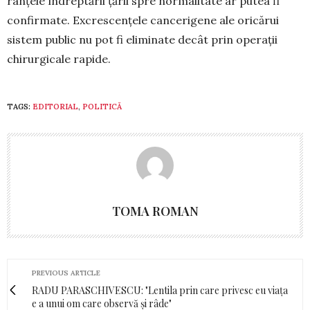
ran­țele îndreptării țării spre normalitate ar pu­tea fi
con­fir­mate. Excrescențele cancerigene ale oricărui
sistem pu­blic nu pot fi eliminate decât prin operații
chirurgicale rapide.
TAGS:
EDITORIAL
,
POLITICĂ
TOMA ROMAN
PREVIOUS ARTICLE
RADU PARASCHIVESCU: "Lentila prin care privesc eu viața
e a unui om care observă și râde"