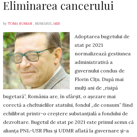
Eliminarea cancerului
by
TOMA ROMAN
, NUMĂRUL
1458
Adoptarea bugetului de
stat pe 2021
normalizează gestiunea
administrativă a
guvernului condus de
Florin Cîțu. După mai
mulți ani de „risipă
bugetară”, România are, în sfârșit, o așezare mai
corectă a cheltuielilor sta­tului, fondul „de consum” fiind
echilibrat printr-o creștere substanțială a fondului de
dezvoltare. Bugetul de stat pe 2021 este primul semn că
alianța PNL-USR Plus și UDMR aflată la guvernare și-a