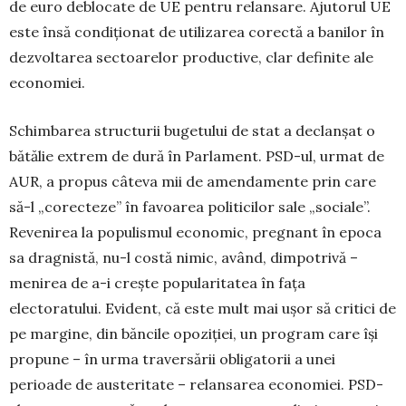
de euro deblocate de UE pentru relansare. Ajutorul UE
este însă condiționat de utilizarea corectă a banilor în
dezvoltarea sectoarelor productive, clar definite ale
economiei.
Schimbarea structurii bugetului de stat a declanșat o
bătălie extrem de dură în Parlament. PSD-ul, urmat de
AUR, a propus câteva mii de amendamente prin care
să-l „corecteze” în favoarea politicilor sale „sociale”.
Re­venirea la populismul economic, pregnant în epoca
sa dragnistă, nu-l costă nimic, având, dimpotrivă –
menirea de a-i crește popularitatea în fața
electoratului. Evident, că este mult mai ușor să critici de
pe margine, din băncile opo­ziției, un program care își
propune – în urma traver­sării obligatorii a unei
perioade de austeritate – relansa­rea economiei. PSD-