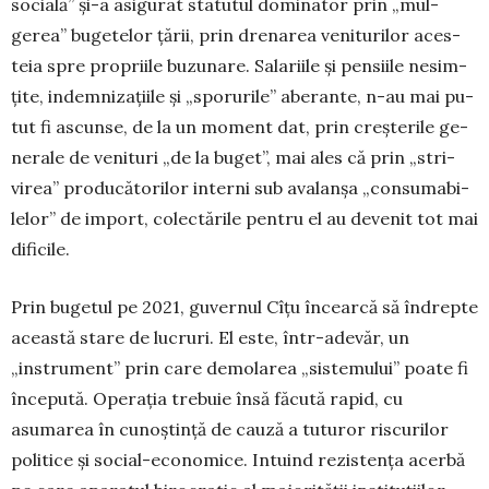
socială” și-a asigurat statutul dominator prin „mul­
gerea” bugetelor țării, prin drenarea veniturilor aces­
teia spre propriile buzunare. Salariile și pensiile ne­sim­
țite, indemnizațiile și „sporurile” aberante, n-au mai pu­
tut fi ascunse, de la un moment dat, prin creșterile ge­
ne­rale de venituri „de la buget”, mai ales că prin „stri­
virea” producătorilor interni sub avalanșa „consuma­bi­
lelor” de import, colectările pentru el au devenit tot mai
dificile.
Prin bugetul pe 2021, guvernul Cîțu încearcă să în­drepte
această stare de lucruri. El este, într-adevăr, un
„instrument” prin care demolarea „sistemului” poate fi
în­cepută. Operația trebuie însă făcută rapid, cu
asumarea în cunoștință de cauză a tuturor riscurilor
politice și so­cial-economice. Intuind rezistența acerbă