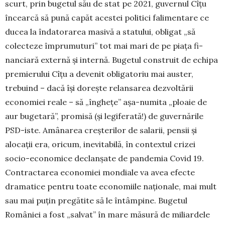
scurt, prin bugetul său de stat pe 2021, gu­vernul Cîțu
încearcă să pună capăt acestei politici fali­mentare ce
ducea la îndatorarea masivă a statului, obligat „să
colecteze împrumuturi” tot mai mari de pe piața fi­
nanciară externă și internă. Bugetul construit de echipa
pre­mierului Cîțu a devenit obligatoriu mai auster,
trebu­ind – dacă își dorește relansarea dezvoltării
economiei reale – să „înghețe” așa-numita „ploaie de
aur bugetară”, pro­misă (și legiferată!) de guvernările
PSD-iste. Amâ­na­rea creșterilor de salarii, pensii și
alocații era, oricum, inevitabilă, în contextul crizei
socio-economice declan­șate de pandemia Covid 19.
Contractarea economiei mon­­diale va avea efecte
dramatice pentru toate eco­no­miile naționale, mai mult
sau mai puțin pregătite să le întâmpine. Bugetul
României a fost „salvat” în mare măsură de miliardele