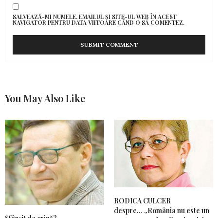
SALVEAZĂ-MI NUMELE, EMAILUL ȘI SITE-UL WEB ÎN ACEST
NAVIGATOR PENTRU DATA VIITOARE CÂND O SĂ COMENTEZ.
You May Also Like
RODICA CULCER
despre… „România nu este un