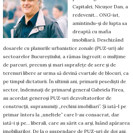
Capitalei, Nicușor Dan, a
redevenit… ONG-ist,
amintindu-și de lupta sa
dreaptă cu mafia
imobiliară. Deschizând
dosa­rele cu planurile urbanistice zonale (PUZ-uri) ale
sec­toarelor Bucureștiului, a rămas îngrozit: o mulțime
de parcuri, precum și mari suprafețe de sere și de
terenuri libere ar urma să devină cvartale de blocuri, ca
pe timpul dictaturii. În ultimii ani, primarii pesediști de
sector, îndemnați de primarul general Gabriela Firea,
au acordat generoși PUZ-uri dezvoltatorilor de
construcții, supra­nu­miți „rechini imobiliari”. Și iată-l pe
primar întors la „unel­tele” care l-au consacrat, dar
iată-i și pe… liberali, ca­re au sărit ca arși, luând apă­ra­rea
imobiliarilor. De la o suspendare de PUZ-uri de doi ani,