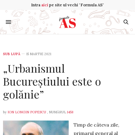
Intra
aici
pe site ul vechi "Formula AS"
SUB LUPĂ
15 MARTIE 2021
„Urbanismul
Bucureștiului este o
golănie”
by
ION LONGIN POPESCU
, NUMĂRUL
1458
Timp de câteva zile,
primarul general al