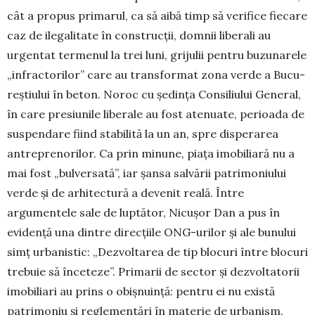
cât a propus pri­marul, ca să aibă timp să verifice fiecare
caz de ile­ga­litate în construcții, domnii liberali au
urgentat termenul la trei luni, grijulii pentru bu­zu­narele
„infractorilor” care au transformat zona verde a Bucu­
reștiului în beton. No­roc cu ședința Consiliului Ge­­neral,
în care presiunile liberale au fost atenuate, perioa­da de
suspendare fiind stabilită la un an, spre disperarea
antreprenorilor. Ca prin minune, piața imo­biliară nu a
mai fost „bulversată”, iar șansa salvării patrimoniului
verde și de arhitectură a devenit reală. Între
argumentele sale de luptător, Nicușor Dan a pus în
evidență una dintre direcțiile ONG-urilor și ale bu­nului
simț urbanistic: „Dezvoltarea de tip blocuri între blocuri
trebuie să în­ceteze”. Primarii de sector și dez­voltatorii
imo­biliari au prins o obișnuință: pentru ei nu există
patri­mo­niu și reglementări în materie de urba­nism.