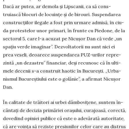
Dacă ar pu­tea, ar demola și Lipscanii, ca să cons­
truiască blocuri de locuințe și de birouri. Sus­pen­darea
construcțiilor ilegale a fost prin urmare admisă, în ciu­
da protestelor unor primari, în frunte cu Piedone, de la
sec­torul 5, care l-a acuzat pe Nicușor Dan că vede „un
spa­țiu verde imaginar”. Dezvoltatorii nu sunt nici ei
prea veseli, deoarece suspendarea PUZ-urilor re­pre­
zin­tă „un dezastru” financiar, deși recunosc că în ulti­
mele decenii s-a construit haotic în București. „Urba­
nismul Bucureștiului este o golănie”, a afirmat Nicușor
Dan.
În calitate de trăitori ai urbei dâmbovițene, suntem în­
cântați de decizia primăriei orașului, curajoasă, co­rec­tă,
dovedind opiniei publice că este o adevărată au­toritate,
că are voința să reziste presiunilor celor care au distrus