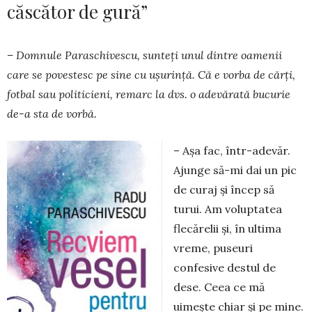
căscător de gură”
– Domnule Paraschivescu, sunteți unul dintre oamenii
care se povestesc pe sine cu ușurință. Că e vorba de cărți,
fotbal sau politicieni, remarc la dvs. o adevărată bucurie
de-a sta de vorbă.
– Așa fac, într-adevăr.
Ajunge să-mi dai un pic
de curaj și încep să
turui. Am voluptatea
flecărelii și, în ultima
vreme, puseuri
confesive destul de
dese. Ceea ce mă
uimește chiar și pe mine.