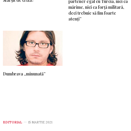
Sfârșit de criză?
partener egal cu Turcia, nici ca
mărime, nici ca forță militară,
deci trebuie să fim foarte
atenți”
Dumbrava „minunată”
EDITORIAL
15 MARTIE 2021