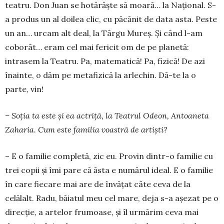
teatru. Don Juan se hotă­răște să moa­ră… la Na­țional. S-
a pro­dus un al doilea clic, cu păcănit de data asta. Pes­te
un an… urcam alt deal, la Târ­gu Mu­reș. Și când l-am
coborât… eram cel mai fericit om de pe planetă:
intrasem la Teatru. Pa, matematică! Pa, fizică! De azi
înainte, o dăm pe meta­fizică la ar­lechin. Dă-te la o
parte, vin!
– Soția ta este și ea actriță, la Tea­trul Odeon, Antoaneta
Zaharia. Cum este familia voastră de artiști?
– E o familie completă, zic eu. Pro­vin dintr-o familie cu
trei copii și îmi pare că ăsta e numărul ideal. E o familie
în care fiecare mai are de învățat câte ceva de la
celălalt. Radu, băiatul meu cel mare, deja s-a așezat pe o
direcție, a artelor frumoase, și îl urmă­rim ceva mai