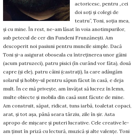
actoricesc, pentru „cei
doi soți și colegi de
teatru”, Toni, soția mea,
și cu mine. În rest, ne-am lăsat în voia anotimpurilor,
sub petecul de cer din Fundeni Frunzănești. Am
descoperit noi pasiuni pentru mun­cile simple. Dacă
Toni și-a asigurat oboseala cu întreținerea unor găini
(acum patruzeci), patru pisici (în curând vor făta), două
capre (și ele), patru câini (castrați), la care adăugăm
solarul și hobby-ul pentru săpun făcut în casă, e deja
mult. În ce mă pri­vește, am învățat să lucrez în lemn,
multe obiec­te și mobila din casă sunt făcute de mine.
Am con­struit, săpat, ridicat, tuns iarbă, toaletat copaci,
arat, și tot așa, până seara târziu, zile în șir. Asta
apropo de mișcare și puteri lucrative. Cele creative le-
am ținut în priză cu lectură, mu­zică și alte valențe. Toni