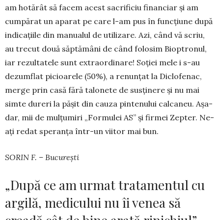
am hotărât să facem acest sacrificiu finan­ciar și am
cumpărat un aparat pe care l-am pus în funcțiune du­pă
indicațiile din manualul de utili­zare. Azi, când vă scriu,
au trecut două săptămâni de când folosim Bioptronul,
iar rezultatele sunt extraordinare! So­ției mele i s-au
dezumflat picioa­rele (50%), a renunțat la Diclofenac,
merge prin casă fără talonete de susținere și nu mai
simte dureri la pășit din cauza pin­tenului calcaneu. Așa­
dar, mii de mulțumiri „For­mu­lei AS” și firmei Zep­ter. Ne-
ați redat speranța într-un viitor mai bun.
SORIN F. – București
„După ce am urmat tratamentul cu
argilă, medicului nu îi venea să