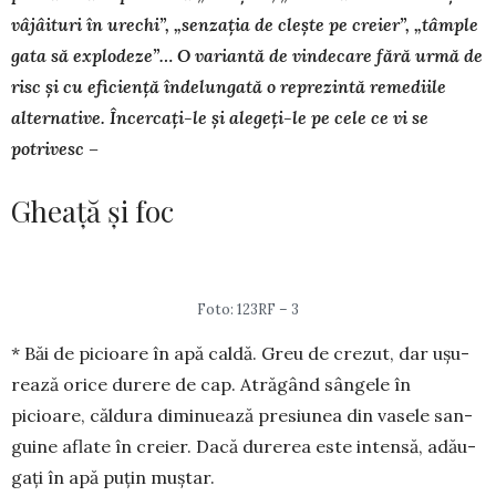
vâjâi­turi în urechi”, „senzația de clește pe creier”, „tâm­ple
gata să ex­plo­deze”… O variantă de vindecare fără urmă de
risc și cu efi­ciență îndelungată o reprezintă remediile
alternative. Încercați-le și alegeți-le pe cele ce vi se
potrivesc –
Gheață și foc
Foto: 123RF – 3
* Băi de picioare în apă caldă. Greu de cre­zut, dar ușu­
rează orice durere de cap. Atră­gând sân­gele în
picioare, căldura dimi­nuează presiunea din vasele san­
guine aflate în creier. Dacă du­rerea este intensă, adău­
gați în apă puțin muștar.