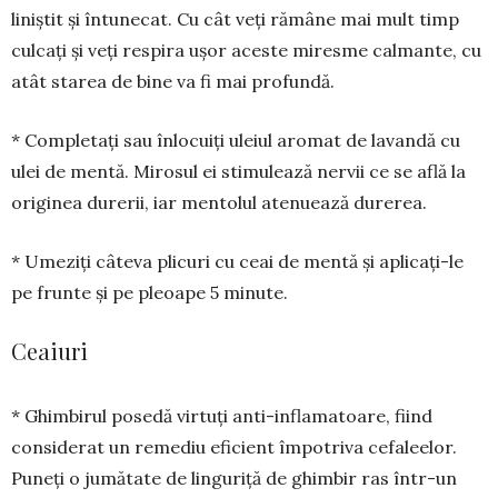
liniș­tit și întunecat. Cu cât veți ră­mâ­ne mai mult timp
cul­cați și veți respira ușor aceste mires­me calmante, cu
atât sta­rea de bi­ne va fi mai pro­fundă.
* Completați sau înlocuiți uleiul aromat de la­van­dă cu
ulei de mentă. Mirosul ei sti­mulează nervii ce se află la
originea durerii, iar men­tolul ate­nuează du­re­rea.
* Umeziți câteva plicuri cu ceai de mentă și apli­cați-le
pe frunte și pe pleoa­pe 5 minute.
Ceaiuri
* Ghimbirul posedă virtuți anti-inflamatoare, fiind
considerat un re­mediu eficient împotriva cefa­le­elor.
Puneți o jumătate de linguriță de ghim­bir ras într-un