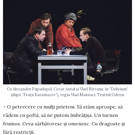
Cu Alexandru Papadopol, Cezar Antal și Vlad Bîrzanu, în ”Delirium”
(după ”Frații Karamazov”), regia Vlad Massaci, Teatrul Odeon
– O petrecere cu mulți prieteni. Să stăm aproa­pe, să
râdem cu poftă, să ne putem îmbrățișa. Un turneu
frumos. Ceva sărbătoresc și omenesc. Cu dra­­goste și
fără restricții.