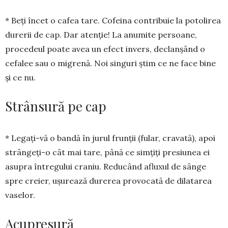
* Beți încet o cafea tare. Co­feina contribuie la potolirea
durerii de cap. Dar atenție! La anumite per­soane,
procedeul poate avea un efect invers, declanșând o
cefalee sau o migrenă. Noi singuri știm ce ne face bine
și ce nu.
Strânsură pe cap
* Legați-vă o bandă în jurul frun­ții (fular, cra­vată), apoi
strângeți-o cât mai tare, până ce simțiți pr­esiunea ei
asupra întregului craniu. Reducând aflu­xul de sânge
spre creier, ușurează durerea provocată de dilatarea
vaselor.
Acupresură