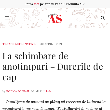
Intra
aici
pe site ul vechi "Formula AS"
TERAPII ALTERNATIVE
30 APRILIE 2021
La schimbare de
anotimpuri – Durerile de
cap
by
RODICA DEMIAN
, NUMĂRUL
1464
– O mulțime de oameni se plâng că trecerea de la iarnă la
pri­mă­va­ră le provoacă „amețeli”, „tulburări de vedere și