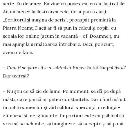
scrie. Eu desenez. Ea vine cu povestea, eu cu ilus­trațiile.
Acum lucrez la ilus­trarea celei de-a patra cărți,
„Scriitorul și mașina de scris”, proaspăt pre­miată la
Piatra Neamț. Dacă ar fi să pun în calcul și copiii, cu
școala lor online (acum în vacanță – of, Doamne!), nu
mai ajung la următoarea întrebare. Deci, pe scurt,
avem ce face.
– Cum ți se pare că s-a schimbat lumea în tot timpul ăsta?
Dar teatrul?
– Nu știu ce să zic de lume. Pe moment, se dă pe după
măști, care parcă ar petici conștiințele. Dar când mă uit
în ochii oamenilor și văd căldură, spe­ranță, credință –
zâmbesc și merg înainte. Impor­tant este ca psihicul să
vrea să se schimbe, să ima­gineze, să accepte și să pună