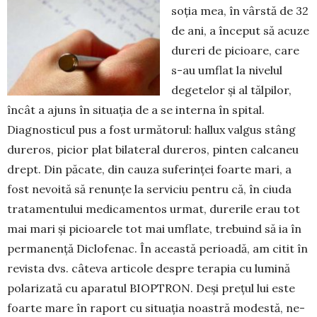
soția mea, în vârstă de 32
de ani, a început să acuze
dureri de picioare, care
s-au umflat la nivelul
degetelor și al tălpilor,
încât a ajuns în situația de a se interna în spital.
Diagnosticul pus a fost următorul: hallux valgus stâng
dureros, picior plat bilateral dureros, pinten calcaneu
drept. Din pă­cate, din cauza suferinței foar­te mari, a
fost nevoită să renunțe la serviciu pentru că, în ciuda
tratamentului medicamentos urmat, durerile erau tot
mai mari și pi­cioarele tot mai umflate, trebuind să ia în
permanență Diclofe­nac. În această perioadă, am citit în
revista dvs. câteva articole despre terapia cu lumină
polari­zată cu aparatul BIOPTRON. Deși prețul lui este
foar­te mare în raport cu situația noastră mo­destă, ne-