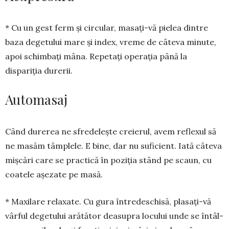
* Cu un gest ferm și circular, masați-vă pielea din­tre
baza degetului mare și index, vreme de câteva mi­nute,
apoi schimbați mâna. Repetați operația până la
dispariția durerii.
Automasaj
Când durerea ne sfredelește creierul, avem reflexul să
ne masăm tâmplele. E bine, dar nu sufi­cient. Iată câteva
mișcări care se practică în poziția stând pe scaun, cu
coatele așezate pe masă.
* Maxilare relaxate. Cu gura în­tre­deschisă, plasați-vă
vârful degetului arătător deasupra locului unde se în­tâl­