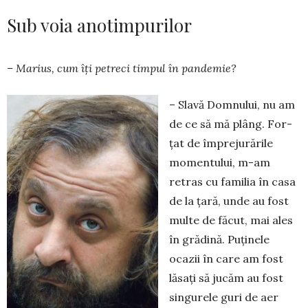
Sub voia anotimpurilor
– Marius, cum îți petreci timpul în pandemie?
– Slavă Domnului, nu am
de ce să mă plâng. For­
țat de împrejurările
momentului, m-am
retras cu familia în casa
de la țară, unde au fost
multe de făcut, mai ales
în grădină. Puținele
ocazii în care am fost
lăsați să jucăm au fost
singurele guri de aer