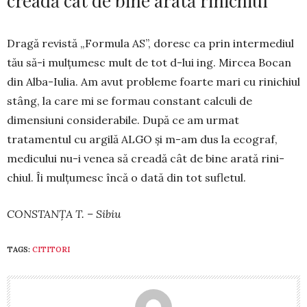
creadă cât de bine arată rinichiul”
Dragă revistă „Formula AS”, doresc ca prin in­ter­mediul
tău să-i mulțumesc mult de tot d-lui ing. Mircea Bocan
din Alba-Iulia. Am avut probleme foarte mari cu rinichiul
stâng, la care mi se formau constant cal­culi de
dimensiuni considerabile. După ce am ur­mat
tratamentul cu argilă ALGO și m-am dus la ecograf,
me­di­­cului nu-i venea să creadă cât de bine arată ri­ni­
chiul. Îi mulțumesc încă o dată din tot sufletul.
CONSTANȚA T. – Sibiu
TAGS:
CITITORI