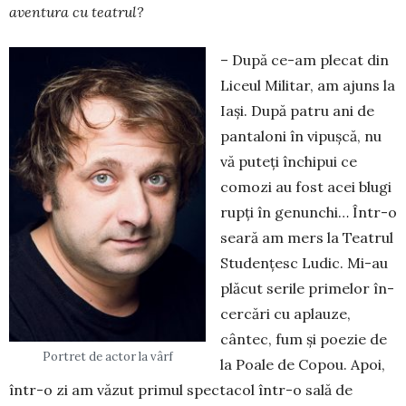
aventura cu teatrul?
– După ce-am plecat din
Liceul Militar, am ajuns la
Iași. După patru ani de
pantaloni în vipușcă, nu
vă puteți închipui ce
comozi au fost acei blugi
rupți în genunchi… Într-o
seară am mers la Teatrul
Studențesc Ludic. Mi-au
plăcut serile primelor în­
cer­cări cu aplauze,
cântec, fum și poezie de
Portret de actor la vârf
la Poale de Copou. Apoi,
într-o zi am văzut pri­mul spectacol într-o sală de