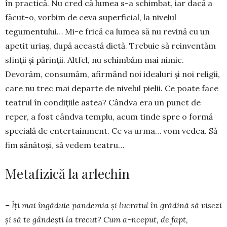
în practică. Nu cred că lumea s-a schimbat, iar dacă a
făcut-o, vorbim de ceva superficial, la nivelul
tegumentului… Mi-e frică ca lumea să nu revină cu un
apetit uriaș, după această dietă. Trebuie să rein­ventăm
sfinții și părinții. Altfel, nu schimbăm mai nimic.
Devorăm, consumăm, afirmând noi idea­luri și noi religii,
care nu trec mai departe de nivelul pielii. Ce poate face
teatrul în condițiile astea? Când­va era un punct de
reper, a fost cândva templu, acum tinde spre o formă
specială de enter­tainment. Ce va urma… vom vedea. Să
fim sănătoși, să vedem teatru…
Metafizică la arlechin
– Îți mai îngăduie pandemia și lucratul în grădină să visezi
și să te gân­dești la trecut? Cum a-nceput, de fapt,