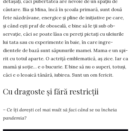
detașați, căci puber­tatea are nevoie de un spațiu de
căutare. Ilia și Mina, încă în școa­la primară, sunt două
fete năzdră­vane, energice și pline de ini­ţiative pe care,
și când ești praf de obo­seală, e bine să le ții sub ob­
servație, căci se poate lăsa cu pereți pictați cu uleiurile
lui tata sau cu experimente în baie, în care ingre­
dientele de bază sunt săpunu­rile mamei. Mama e un spi­
rit cu totul aparte. O actriță emblematică, aș zice. Iar ca
ma­mă și soție… e o bucurie. E bine să nu o superi, totuși,
căci e o leoaică tâ­nără, iubirea. Sunt un om fericit.
Cu dragoste și fără restricții
– Ce îți dorești cel mai mult să faci când se va încheia
pandemia?