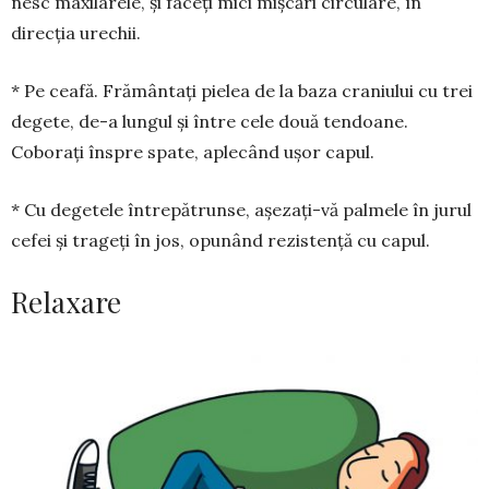
nesc maxilarele, și faceți mici mișcări circulare, în
direcția urechii.
* Pe ceafă. Frământați pielea de la baza craniu­lui cu trei
degete, de-a lungul și între cele două ten­doane.
Coborați în­spre spate, aplecând ușor capul.
* Cu degetele întrepătrunse, așe­zați-vă pal­me­le în jurul
cefei și trageți în jos, opu­nând rezis­tență cu capul.
Relaxare