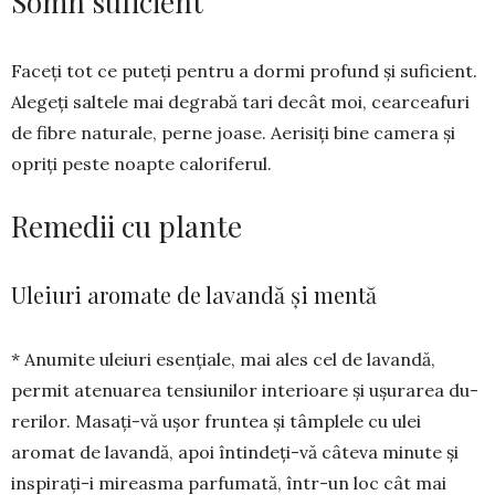
Somn suficient
Faceți tot ce puteți pen­tru a dormi profund și sufi­cient.
Alegeți sal­tele mai de­grabă tari decât moi, cear­ceafuri
de fibre naturale, per­ne joase. Aerisiți bine ca­mera și
opriți peste noap­te caloriferul.
Remedii cu plante
Uleiuri aromate de lavandă și mentă
* Anumite uleiuri esențiale, mai ales cel de la­van­dă,
permit atenua­rea ten­­siunilor interioare și ușu­rarea du­
re­­rilor. Masați-vă ușor fruntea și tâm­plele cu ulei
aromat de lavandă, apoi întindeți-vă câ­te­va mi­nute și
inspi­rați-i mireasma parfu­ma­tă, într-un loc cât mai