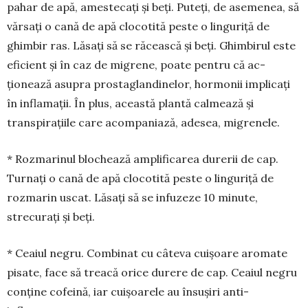
pahar de apă, ames­tecați și beți. Puteți, de ase­­­me­nea, să
vărsați o cană de apă clocotită peste o lin­guriță de
ghimbir ras. Lă­sați să se răcească și beți. Ghimbirul este
eficient și în caz de migrene, poate pentru că ac­
ționează asupra prostaglandinelor, hor­mo­nii impli­cați
în inflamații. În plus, această plantă cal­­mează și
transpirațiile care acompaniază, adesea, migre­nele.
* Rozmarinul blochează amplificarea durerii de cap.
Turnați o cană de apă clocotită peste o linguriță de
rozmarin uscat. Lăsați să se infuzeze 10 minute,
strecurați și beți.
* Ceaiul negru. Combinat cu câteva cuișoare aro­mate
pisate, face să treacă orice durere de cap. Cea­iul negru
conține cofeină, iar cuișoarele au însu­șiri anti-