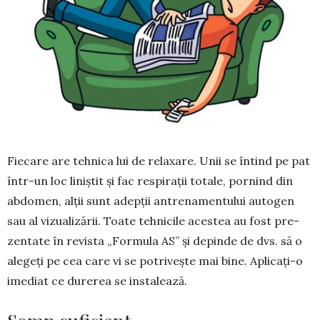
Fiecare are teh­nica lui de rela­xare. Unii se în­tind pe pat
într-un loc liniștit și fac respi­ra­ții totale, por­nind din
ab­domen, alții sunt adep­ții antre­na­men­tului autogen
sau al vi­zualizării. Toate tehnicile aces­tea au fost pre­
zen­tate în revista „Formula AS” și depinde de dvs. să o
alegeți pe cea care vi se potrivește mai bine. A­plicați-o
imediat ce durerea se in­sta­lează.