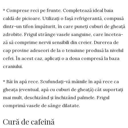
* Comprese reci pe frun­te. Completează ideal baia
caldă de picioare. Utilizați o fașă refri­gerantă, compusă
dintr-un tifon împăturit, în care pu­neți cuburi de gheață
zdrobite. Frigul strân­ge vasele san­guine, care încetea­
ză să comprime nervii sensibili din creier. Durerea de
cap pro­vi­ne adeseori de la o ten­siune pro­dusă la nivelul
cefei. În acest caz, aplicați o a doua compresă la baza
craniu­lui.
* Băi în apă rece. Scufundați-vă mâinile în apă rece ca
gheața (eventual, apă cu cuburi de gheață) cât suportați
mai mult, deschizând și închizând palmele. Frigul
comprimă vasele de sânge dilatate.
Cură de cafeină