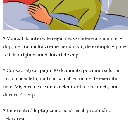
* Mâncați la intervale re­gulate. O cădere a gli­ce­miei –
du­pă ce stai multă vre­me ne­mâncat, de exem­plu – poa­
te fi la originea unei dureri de cap.
* Consacrați cel puțin 30 de mi­nute pe zi mersului pe
jos, cu bi­ci­cle­ta, înotului sau altei forme de exer­­cițiu
fizic. Mișcarea este un ex­ce­lent antistres, deci și anti-
durere de cap.
* Încercați să lup­tați zilnic cu stresul, prac­ti­când
relaxarea.