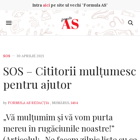
Intra
aici
pe site ul vechi "Formula AS"
SOS
30 APRILIE 2021
SOS – Cititorii mulțumesc
pentru ajutor
by
FORMULA AS REDACȚIA
, NUMĂRUL
1464
„Vă mulțumim și vă vom purta
mereu în rugăciunile noastre!”
(Articolul: „Ne facem zilnic liste cu ce