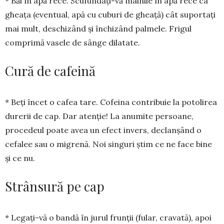
* Băi în apă rece. Scufundați-vă mâinile în apă rece ca
gheața (eventual, apă cu cuburi de gheață) cât suportați
mai mult, deschizând și închizând palmele. Frigul
comprimă vasele de sânge dilatate.
Cură de cafeină
* Beți încet o cafea tare. Co­feina contribuie la potolirea
durerii de cap. Dar atenție! La anumite per­soane,
procedeul poate avea un efect invers, declanșând o
cefalee sau o migrenă. Noi singuri știm ce ne face bine
și ce nu.
Strânsură pe cap
* Legați-vă o bandă în jurul frun­ții (fular, cra­vată), apoi