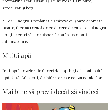
rozmarin uscat. Lăsați să se infuzeze 10 minute,
strecurați și beți.
* Ceaiul negru. Combinat cu câteva cuișoare aro­mate
pisate, face să treacă orice durere de cap. Cea­iul negru
conține cofeină, iar cuișoarele au însu­șiri anti-
inflamatoare.
Multă apă
În timpul crizelor de dureri de cap, beți cât mai mul­tă
apă plată. Adeseori, deshidratarea e cauza ce­fa­­leelor.
Mai bine să previi decât să vindeci