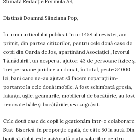
Stimată Redacție Formula AS,
Distinsă Doamnă Sânziana Pop,
În urma articolului publicat în nr.1458 al re­vistei, am
primit, din partea cititorilor, pentru cele două case de
copii din Oarda de Jos, apar­ți­nând Asociației „Izvorul
Tămăduirii”, un ne­sperat ajutor. 43 de persoane fizice și
trei per­soane juridice au donat, în total, peste 34000
lei, bani care ne-au ajutat să facem reparații im­
portante la cele două imobile. A fost schimbată gresia,
faianța, ușile, geamurile, mobilierul de bucătărie, au fost
renovate băile și bucătăriile, s-a zugrăvit.
Cele două case de copii le gestionăm într-o colaborare
Stat-Biserică, în proporție egală, de câte 50 la sută. Din
banii statului, este asigurată plata salariilor pentru