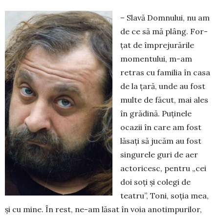
– Slavă Domnului, nu am
de ce să mă plâng. For­
țat de împrejurările
momentului, m-am
retras cu familia în casa
de la țară, unde au fost
multe de făcut, mai ales
în grădină. Puținele
ocazii în care am fost
lăsați să jucăm au fost
singurele guri de aer
actoricesc, pentru „cei
doi soți și colegi de
teatru”, Toni, soția mea,
și cu mine. În rest, ne-am lăsat în voia anotimpurilor,