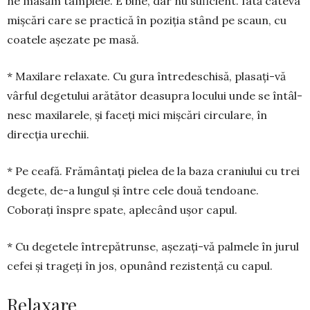
ne masăm tâmplele. E bine, dar nu sufi­cient. Iată câteva
mișcări care se practică în poziția stând pe scaun, cu
coatele așezate pe masă.
* Maxilare relaxate. Cu gura în­tre­deschisă, plasați-vă
vârful degetului arătător deasupra locului unde se în­tâl­
nesc maxilarele, și faceți mici mișcări circulare, în
direcția urechii.
* Pe ceafă. Frământați pielea de la baza craniu­lui cu trei
degete, de-a lungul și între cele două ten­doane.
Coborați în­spre spate, aplecând ușor capul.
* Cu degetele întrepătrunse, așe­zați-vă pal­me­le în jurul
cefei și trageți în jos, opu­nând rezis­tență cu capul.
Relaxare