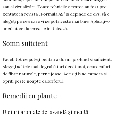
sau al vi­zualizării. Toate tehnicile aces­tea au fost pre­
zen­tate în revista „Formula AS” și depinde de dvs. să o
alegeți pe cea care vi se potrivește mai bine. A­plicați-o
imediat ce durerea se in­sta­lează.
Somn suficient
Faceți tot ce puteți pen­tru a dormi profund și sufi­cient.
Alegeți sal­tele mai de­grabă tari decât moi, cear­ceafuri
de fibre naturale, per­ne joase. Aerisiți bine ca­mera și
opriți peste noap­te caloriferul.
Remedii cu plante
Uleiuri aromate de lavandă și mentă