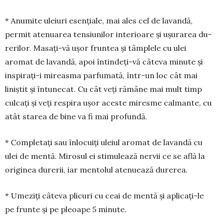
* Anumite uleiuri esențiale, mai ales cel de la­van­dă,
permit atenua­rea ten­­siunilor interioare și ușu­rarea du­
re­­rilor. Masați-vă ușor fruntea și tâm­plele cu ulei
aromat de lavandă, apoi întindeți-vă câ­te­va mi­nute și
inspi­rați-i mireasma parfu­ma­tă, într-un loc cât mai
liniș­tit și întunecat. Cu cât veți ră­mâ­ne mai mult timp
cul­cați și veți respira ușor aceste mires­me calmante, cu
atât sta­rea de bi­ne va fi mai pro­fundă.
* Completați sau înlocuiți uleiul aromat de la­van­dă cu
ulei de mentă. Mirosul ei sti­mulează nervii ce se află la
originea durerii, iar men­tolul ate­nuează du­re­rea.
* Umeziți câteva plicuri cu ceai de mentă și apli­cați-le
pe frunte și pe pleoa­pe 5 minute.