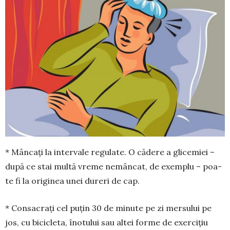
* Mâncați la intervale re­gulate. O cădere a gli­ce­miei –
du­pă ce stai multă vre­me ne­mâncat, de exem­plu – poa­
te fi la originea unei dureri de cap.
* Consacrați cel puțin 30 de mi­nute pe zi mersului pe
jos, cu bi­ci­cle­ta, înotului sau altei forme de exer­­cițiu