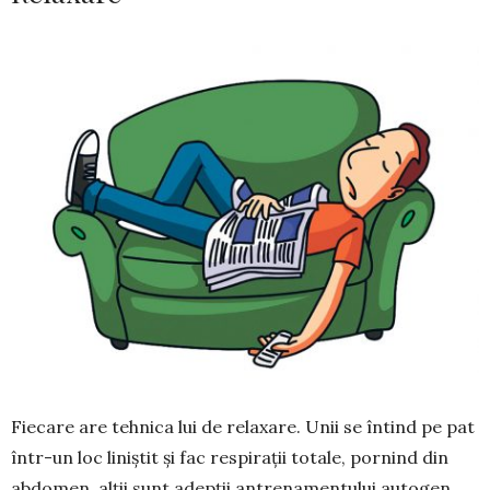
Fiecare are teh­nica lui de rela­xare. Unii se în­tind pe pat
într-un loc liniștit și fac respi­ra­ții totale, por­nind din
ab­domen, alții sunt adep­ții antre­na­men­tului autogen