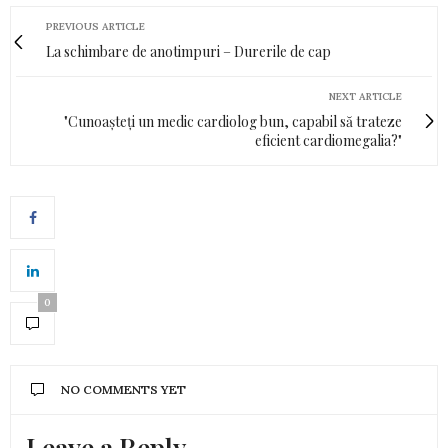
PREVIOUS ARTICLE
La schimbare de anotimpuri – Durerile de cap
NEXT ARTICLE
"Cunoașteți un medic cardiolog bun, capabil să trateze
eficient cardiomegalia?"
0
NO COMMENTS YET
Leave a Reply