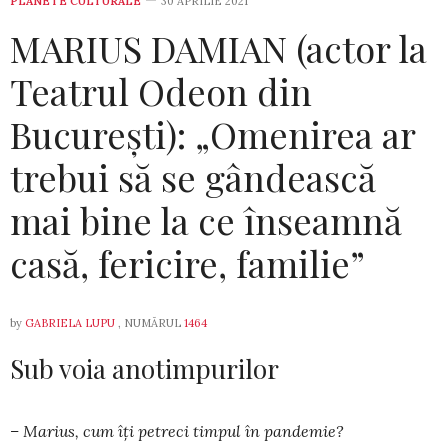
PLANETE CULTURALE
30 APRILIE 2021
MARIUS DAMIAN (actor la
Teatrul Odeon din
București): „Omenirea ar
trebui să se gândească
mai bine la ce înseamnă
casă, fericire, familie”
by
GABRIELA LUPU
, NUMĂRUL
1464
Sub voia anotimpurilor
– Marius, cum îți petreci timpul în pandemie?