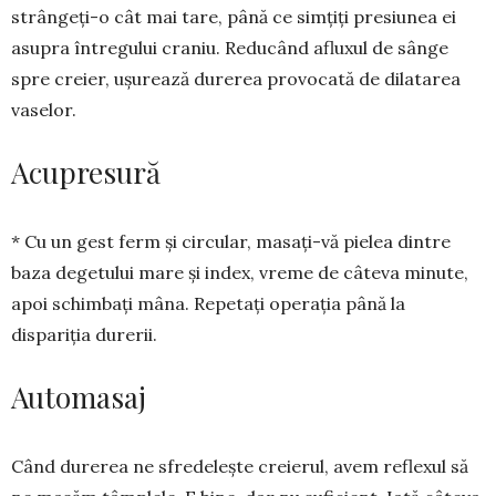
strângeți-o cât mai tare, până ce simțiți pr­esiunea ei
asupra întregului craniu. Reducând aflu­xul de sânge
spre creier, ușurează durerea provocată de dilatarea
vaselor.
Acupresură
* Cu un gest ferm și circular, masați-vă pielea din­tre
baza degetului mare și index, vreme de câteva mi­nute,
apoi schimbați mâna. Repetați operația până la
dispariția durerii.
Automasaj
Când durerea ne sfredelește creierul, avem reflexul să