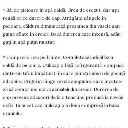
* Băi de picioare în apă caldă. Greu de cre­zut, dar ușu­
rează orice durere de cap. Atră­gând sân­gele în
picioare, căldura dimi­nuează presiunea din vasele san­
guine aflate în creier. Dacă du­rerea este intensă, adău­
gați în apă puțin muștar.
* Comprese reci pe frun­te. Completează ideal baia
caldă de picioare. Utilizați o fașă refri­gerantă, compusă
dintr-un tifon împăturit, în care pu­neți cuburi de gheață
zdrobite. Frigul strân­ge vasele san­guine, care încetea­
ză să comprime nervii sensibili din creier. Durerea de
cap pro­vi­ne adeseori de la o ten­siune pro­dusă la nivelul
cefei. În acest caz, aplicați o a doua compresă la baza
craniu­lui.