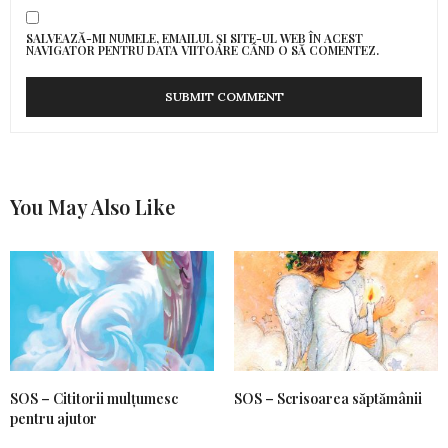
SALVEAZĂ-MI NUMELE, EMAILUL ȘI SITE-UL WEB ÎN ACEST
NAVIGATOR PENTRU DATA VIITOARE CÂND O SĂ COMENTEZ.
You May Also Like
SOS – Cititorii mulțumesc
SOS – Scrisoarea săptămânii
pentru ajutor