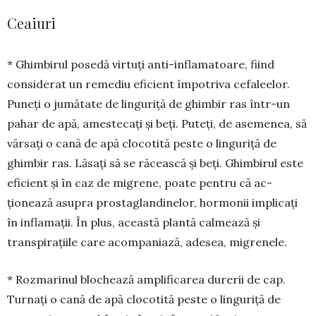
Ceaiuri
* Ghimbirul posedă virtuți anti-inflamatoare, fiind
considerat un re­mediu eficient împotriva cefa­le­elor.
Puneți o jumătate de linguriță de ghim­bir ras într-un
pahar de apă, ames­tecați și beți. Puteți, de ase­­­me­nea, să
vărsați o cană de apă clocotită peste o lin­guriță de
ghimbir ras. Lă­sați să se răcească și beți. Ghimbirul este
eficient și în caz de migrene, poate pentru că ac­
ționează asupra prostaglandinelor, hor­mo­nii impli­cați
în inflamații. În plus, această plantă cal­­mează și
transpirațiile care acompaniază, adesea, migre­nele.
* Rozmarinul blochează amplificarea durerii de cap.
Turnați o cană de apă clocotită peste o linguriță de