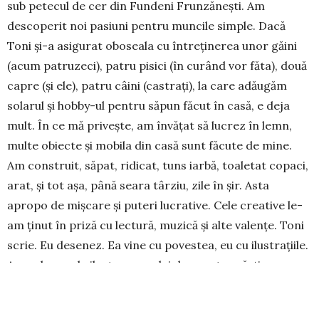
sub petecul de cer din Fundeni Frunzănești. Am
descoperit noi pasiuni pentru mun­cile simple. Dacă
Toni și-a asigurat oboseala cu întreținerea unor găini
(acum patruzeci), patru pisici (în curând vor făta), două
capre (și ele), patru câini (castrați), la care adăugăm
solarul și hobby-ul pentru săpun făcut în casă, e deja
mult. În ce mă pri­vește, am învățat să lucrez în lemn,
multe obiec­te și mobila din casă sunt făcute de mine.
Am con­struit, săpat, ridicat, tuns iarbă, toaletat copaci,
arat, și tot așa, până seara târziu, zile în șir. Asta
apropo de mișcare și puteri lucrative. Cele creative le-
am ținut în priză cu lectură, mu­zică și alte valențe. Toni
scrie. Eu desenez. Ea vine cu povestea, eu cu ilus­trațiile.
Acum lucrez la ilus­trarea celei de-a patra cărți,
„Scriitorul și mașina de scris”, proaspăt pre­miată la
Piatra Neamț. Dacă ar fi să pun în calcul și copiii, cu