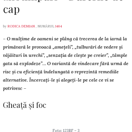
cap
by
RODICA DEMIAN
, NUMĂRUL
1464
– O mulțime de oameni se plâng că trecerea de la iarnă la
pri­mă­va­ră le provoacă „amețeli”, „tulburări de vedere și
vâjâi­turi în urechi”, „senzația de clește pe creier”, „tâm­ple
gata să ex­plo­deze”… O variantă de vindecare fără urmă de
risc și cu efi­ciență îndelungată o reprezintă remediile
alternative. Încercați-le și alegeți-le pe cele ce vi se
potrivesc –
Gheață și foc
Foto: 123RF – 3