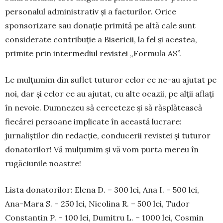
personalul administrativ și a facturilor. Orice
sponsorizare sau donație primită pe altă cale sunt
considerate contribuție a Bisericii, la fel și acestea,
primite prin inter­mediul revistei „Formula AS”.
Le mulțumim din suflet tuturor celor ce ne-au ajutat pe
noi, dar și celor ce au ajutat, cu alte ocazii, pe alții aflați
în nevoie. Dumnezeu să cerceteze și să răsplătească
fiecărei persoane implicate în această lucrare:
jurnaliștilor din redacție, conducerii revistei și tuturor
dona­to­rilor! Vă mulțumim și vă vom purta mereu în
rugăciunile noastre!
Lista donatorilor: Elena D. – 300 lei, Ana I. – 500 lei,
Ana-Mara S. – 250 lei, Nicolina R. – 500 lei, Tudor
Constantin P. – 100 lei, Dumitru L. – 1000 lei, Cosmin