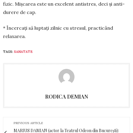
fizic. Mișcarea este un ex­ce­lent antistres, deci și anti-
durere de cap.
* Încercați să lup­tați zilnic cu stresul, prac­ti­când
relaxarea.
TAGS:
SANATATE
RODICA DEMIAN
PREVIOUS ARTICLE
MARIUS DAMIAN (actor la Teatrul Odeon din București):