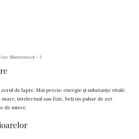
Foto: Shutterstock – 3
are
i zerul de lapte. Mai precis: ener­gie și substanțe vitale.
mare, in­telec­tual sau fizic, beți un pahar de zer
țe de miere.
ioarelor