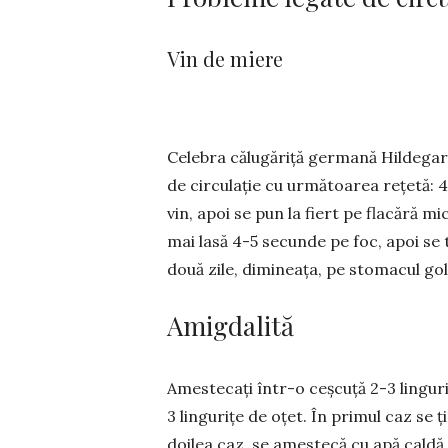
Vin de miere
Celebra călugăriță germană Hilde­gar
de circulație cu ur­mătoarea rețetă: 
vin, apoi se pun la fiert pe flacără m
mai lasă 4-5 secunde pe foc, apoi se to
două zile, dimineața, pe stomacul gol,
Amigdalită
Amestecați într-o ceșcuță 2-3 lin­gu­r
3 lingurițe de oțet. În primul caz se 
doilea caz, se amestecă cu apă caldă ș