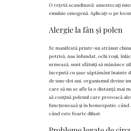
O rețetă scandinavă: amestecați miere
emulsie omogenă. Aplicați-o pe locuri
Alergie la fân și polen
Se manifestă printr-un strănut chinuit
potrivă, nas în­fundat, ochi roșii, înlă
urmează, sunt sfătuiți să mănânce zil
începută cu șase săp­tă­mâni înainte d
de unu-doi ani, organismul devine im
care să nu se afle la o distanță mai m
să conțină pole­nul care provoacă aler­
funcțio­nează și în homeo­patie, când
când este foarte diluat.
Probleme legate de circu