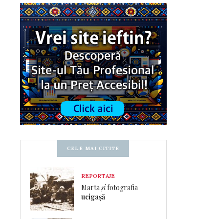
CELE MAI CITITE
REPORTAJE
Marta
și
fotografia
ucigașă