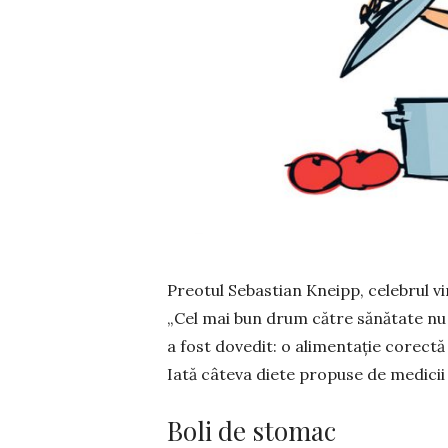
Preotul Sebastian Kneipp, ce­le­brul v
„Cel mai bun drum către sănătate nu du
a fost dovedit: o ali­men­tație corectă
Iată câteva diete propuse de medicii a
Boli de stomac