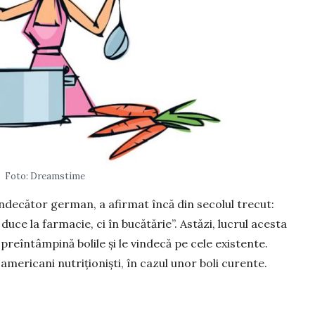
Foto: Dreamstime
inde­că­tor german, a afir­mat încă din secolul trecut:
ce la far­macie, ci în bucătărie”. Astăzi, lu­crul acesta
 preîntâm­pină bolile și le vindecă pe cele existente.
mericani nu­­triționiști, în cazul unor boli curente.