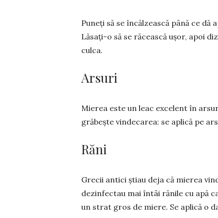
Puneți să se încălzească până ce dă ap
Lăsați-o să se răcească ușor, apoi diz
culca.
Arsuri
Mierea este un leac excelent în arsuri,
gră­­beș­te vin­de­carea: se aplică pe ar
Răni
Grecii antici știau deja că mierea vin­d
dezin­fectau mai întâi rănile cu apă ca
un strat gros de mie­re. Se aplică o da