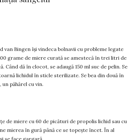
d van Bingen își vin­deca bolnavii cu probleme legate
400 grame de miere curată se amestecă în trei litri de
ică. Când dă în clocot, se adaugă 150 ml suc de pelin. Se
arnă lichidul în sticle sterilizate. Se bea din două în
 un păhărel cu vin.
ițe de miere cu 60 de picături de propolis lichid sau cu
ține mierea în gură până ce se topește încet. În al
i se face gar­gară.