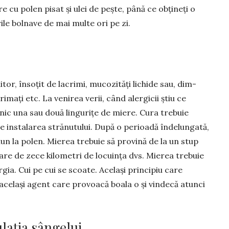
 cu polen pisat și ulei de pește, până ce obțineți o
le bolnave de mai multe ori pe zi.
or, însoțit de lacrimi, mucozi­tăți lichide sau, dim­
crimați etc. La venirea verii, când alergicii știu ce
­nic una sau două lingurițe de miere. Cura trebuie
e in­stalarea strănutu­lui. După o perioadă îndelungată,
un la polen. Mierea trebuie să provină de la un stup
are de zece kilometri de lo­cu­ința dvs. Mierea trebuie
gia. Cui pe cui se scoa­te. Același principiu care
 același agent care provoacă boala o și vin­decă atunci
lația sângelui