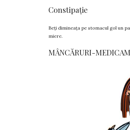
Constipație
Beți dimineața pe stomacul gol un pah
miere.
MÂNCĂRURI-MEDICA