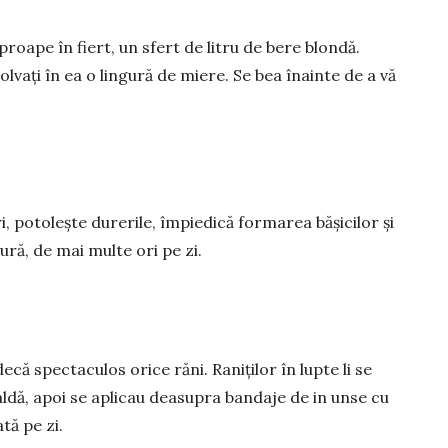
roape în fiert, un sfert de litru de bere blondă.
olvați în ea o lingură de miere. Se bea înainte de a vă
 potoleș­te du­re­rile, împiedică for­marea bășicilor și
sură, de mai mul­te ori pe zi.
e­că spectaculos ori­ce răni. Raniților în lup­te li se
l­dă, apoi se apli­cau dea­­su­pra bandaje de in unse cu
tă pe zi.