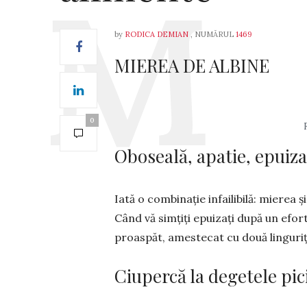
by
RODICA DEMIAN
, NUMĂRUL
1469
MIEREA DE ALBINE
0
Oboseală, apatie, epuiz
Iată o combinație infailibilă: mie­rea ș
Când vă simțiți epuizați după un efort 
proaspăt, amestecat cu două linguri
Ciupercă la degetele pic