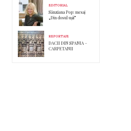
EDITORIAL
Sânziana Pop: mesaj
„Din dosul ușii”
REPORTAJE
DACII DIN SPANIA –
CARPETANII