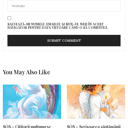
SALVEAZĂ-MI NUMELE, EMAILUL ȘI SITE-UL WEB ÎN ACEST
NAVIGATOR PENTRU DATA VIITOARE CÂND O SĂ COMENTEZ.
You May Also Like
SOS – Cititorii mulțumesc
SOS – Scrisoarea săptămânii