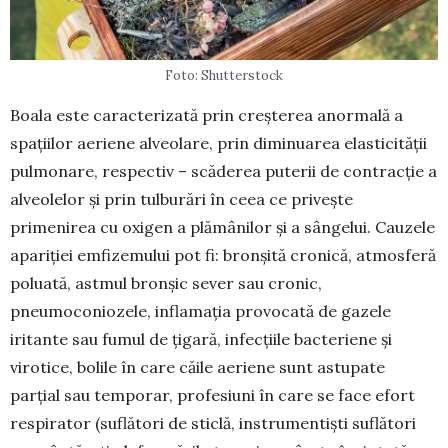
Foto: Shutterstock
Boala este caracterizată prin creșterea anormală a
spațiilor aeriene alveolare, prin diminuarea elasti­cității
pulmonare, respectiv – scăderea puterii de contracție a
alveolelor și prin tulburări în ceea ce privește
primenirea cu oxigen a plămânilor și a sângelui. Cauzele
apariției emfizemului pot fi: bron­șită cronică, atmosferă
poluată, astmul bronșic sever sau cronic,
pneumoconiozele, inflamația pro­vo­cată de gazele
iritante sau fumul de țigară, infec­țiile bacteriene și
virotice, bolile în care căile aerie­ne sunt astupate
parțial sau temporar, profesiuni în care se face efort
respirator (suflători de sticlă, in­stru­mentiști suflători