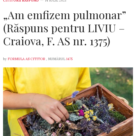
CITITORII RĂSPUND
14 IULIE 2021
„Am emfizem pulmonar”
(Răspuns pentru LIVIU –
Craiova, F. AS nr. 1375)
by
FORMULA AS CITITOR
, NUMĂRUL
1475