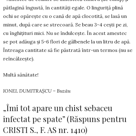
pătlagină îngustă, în cantități egale. O linguriță plină
ochi se opărește cu o cană de apă clocotită, se lasă un
minut, după care se strecoară. Se beau 3-4 cești pe zi,
cu înghițituri mici. Nu se îndulcește. În acest amestec
se pot adăuga și 5-6 flori de gălbe­nele la un litru de apă.
Întreaga cantitate să fie păstrată într-un termos (nu se
reîncălzește).
Multă sănătate!
IONEL DUMITRAȘCU – Buzău
„Îmi tot apare un chist sebaceu
infectat pe spate” (Răspuns pentru
CRISTI S., F. AS nr. 1410)