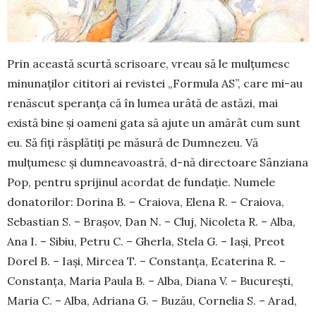
Prin această scurtă scrisoare, vreau să le mulțumesc
minunaților cititori ai revistei „Formula AS”, care mi-au
renăscut speranța că în lumea urâtă de astăzi, mai
există bine și oameni gata să ajute un amărât cum sunt
eu. Să fiți răsplătiți pe măsură de Dumnezeu. Vă
mulțumesc și dumneavoastră, d-nă directoare Sânziana
Pop, pentru sprijinul acordat de fundație. Numele
donatorilor: Do­rina B. – Craiova, Elena R. – Craiova,
Sebastian S. – Bra­­șov, Dan N. – Cluj, Nicoleta R. – Alba,
Ana I. – Sibiu, Petru C. – Gher­­la, Stela G. – Iași, Preot
Dorel B. – Iași, Mircea T. – Cons­­tanța, Ecaterina R. –
Constanța, Maria Paula B. – Alba, Diana V. – București,
Maria C. – Alba, Adriana G. – Buzău, Cornelia S. – Arad,