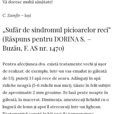
Vă doresc multă sănătate!
C. Zamfir – Iași
„Sufăr de sindromul picioarelor reci”
(Răspuns pentru DORINA S. –
Buzău, F. AS nr. 1470)
Pentru afecțiunea dvs. există tratamente vechi și ușor
de realizat: de exemplu, într-un vas emailat (o găleată
de 5 l), puneți 3 l apă rece de seara. Adăugați în apă
ridiche neagră (5-6 ridichi mai mici), tăiate în felii subțiri
de aproximativ 2 mm grosime. Se lasă peste noapte în
găleată, la macerat. Dimineața, amestecați lichidul cu o
lingură de lemn și apoi îl strecurați într-un lighean.
Tratamentul constă în băi reci (la temperatura