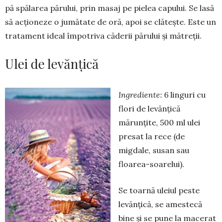
pă spălarea păru­lui, prin masaj pe pielea capului. Se lasă
să acționeze o jumătate de oră, apoi se clătește. Este un
tratament ideal îm­potriva căderii părului și mătreții.
Ulei de levănţică
Ingrediente:
6 linguri cu
flori de levănţică
mărunţite, 500 ml ulei
presat la rece (de
migdale, susan sau
floarea-soarelui).
Se toarnă uleiul peste
levănţică, se amestecă
bine şi se pune la mace­rat