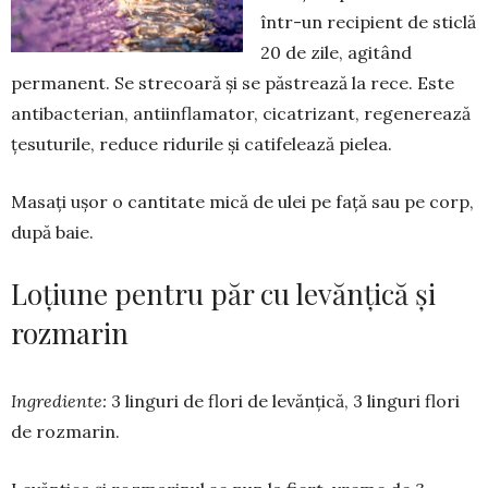
într-un reci­pient de sticlă
20 de zile, agitând
permanent. Se strecoară şi se păstrează la rece. Este
anti­bac­teri­an, antiinflama­tor, cicatrizant, regenerează
ţesu­turile, reduce ri­durile şi catifelează pielea.
Masați ușor o cantitate mică de ulei pe față sau pe corp,
după baie.
Loțiune pentru păr cu levănţică şi
rozmarin
Ingrediente:
3 linguri de flori de le­vănţică, 3 linguri flori
de rozma­rin.