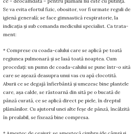
ce – deocamdată – pentru plămâni nu este cu putință.
Se va evita efortul fizic, obositor, vor fi urmate reguli de
igienă generală; se face gimnastică respiratorie, la
indica­ția și sub comanda medicului specialist. Ca trata­
ment:
* Comprese cu coada-calului care se aplică pe toată
regiunea pulmonară și se lasă toată noaptea. Cum
procedați: un pumn de coada-calului se pune într-o sită
care se așează deasupra unui vas cu apă clocotită.
Aburii ce se degajă înfierbântă și umezesc bine plantele
care, așa calde, se răstoarnă din sită pe o bucată de
pânză curată, ce se aplică direct pe piele, în dreptul
plămânilor. Cu ajutorul unei alte feșe de pânză, încălzită
în prealabil, se fixează bine compresa.
* Amestec de ceaiuri: se amestecă cimbru (de câmp) și