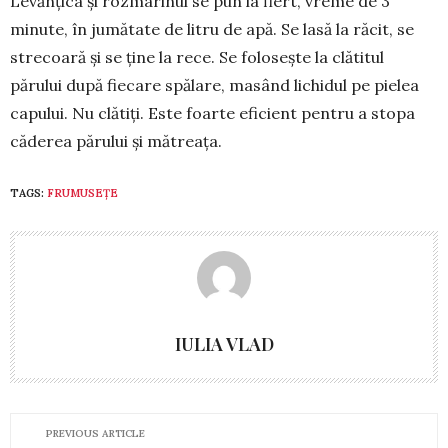
Levănțica și rozmarinul se pun la fiert, vreme de 3
minute, în jumătate de litru de apă. Se lasă la răcit, se
stre­coară și se ține la rece. Se folo­sește la clătitul
părului după fiecare spălare, masând lichidul pe pielea
capului. Nu clătiţi. Este foarte efi­cient pentru a stopa
căderea părului şi mătreaţa.
TAGS:
FRUMUSEȚE
IULIA VLAD
PREVIOUS ARTICLE