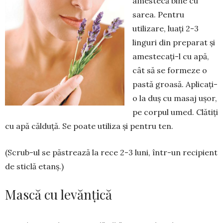
amestecă bine cu
sarea. Pentru
utilizare, luați 2-3
linguri din preparat și
amestecați-l cu apă,
cât să se formeze o
pastă groasă. Aplicaţi-
o la duș cu masaj ușor,
pe cor­pul umed. Clătiţi
cu apă călduţă. Se poate utiliza și pentru ten.
(Scrub-ul se păstrează la rece 2-3 luni, într-un recipient
de sticlă etanş.)
Mască cu levănțică