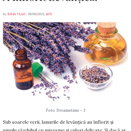
by
IULIA VLAD
, NUMĂRUL
1475
Foto: Dreamstime – 3
Sub soarele verii, lanurile de levănțică au înflorit și
umplu văzduhul cu miresme și culori de­licate. Și dacă ar