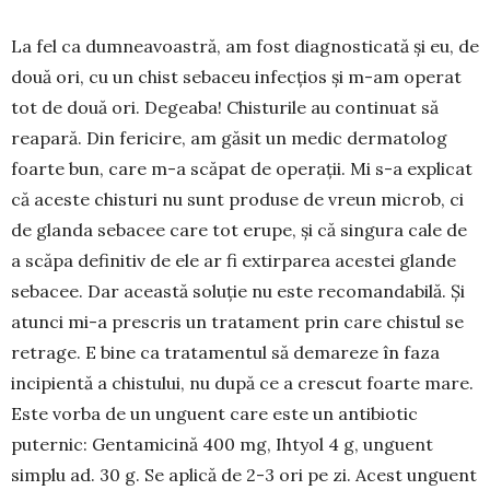
La fel ca dumneavoastră, am fost diagnosticată și eu, de
două ori, cu un chist sebaceu infecțios și m-am operat
tot de două ori. Degeaba! Chisturile au continuat să
reapară. Din fericire, am găsit un medic dermatolog
foarte bun, care m-a scăpat de ope­rații. Mi s-a explicat
că aceste chisturi nu sunt produse de vreun microb, ci
de glanda sebacee care tot erupe, și că singura cale de
a scăpa definitiv de ele ar fi extirparea acestei glande
sebacee. Dar această soluție nu este recomandabilă. Și
atunci mi-a prescris un tratament prin care chistul se
re­trage. E bine ca tratamentul să demareze în faza
incipientă a chistului, nu după ce a crescut foarte mare.
Este vorba de un unguent care este un anti­bio­tic
puternic: Gentamicină 400 mg, Ihtyol 4 g, unguent
simplu ad. 30 g. Se aplică de 2-3 ori pe zi. Acest unguent