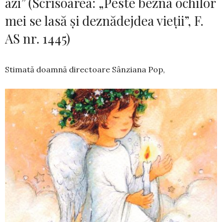
azi” (Scrisoarea: „Peste bezna ochilor
mei se lasă și deznădejdea vieții”, F.
AS nr. 1445)
Stimată doamnă directoare Sânziana Pop,