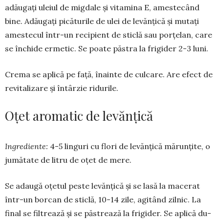
adăugaţi uleiul de migdale şi vitamina E, amestecând
bine. Adăugaţi picăturile de ulei de levănţică şi mutaţi
amestecul într-un recipient de sticlă sau porţelan, care
se închide ermetic. Se poate păstra la frigider 2-3 luni.
Crema se aplică pe faţă, înainte de culcare. Are efect de
revitalizare și întârzie ridurile.
Oţet aromatic de levănţică
Ingrediente:
4-5 lin­guri cu flori de levăn­ţică mărunţite, o
jumă­tate de litru de oţet de mere.
Se adaugă oţetul pes­te levănţică şi se lasă la macerat
într-un borcan de sticlă, 10-14 zile, agitând zilnic. La
final se filtrează şi se păstrează la fri­gider. Se aplică du­