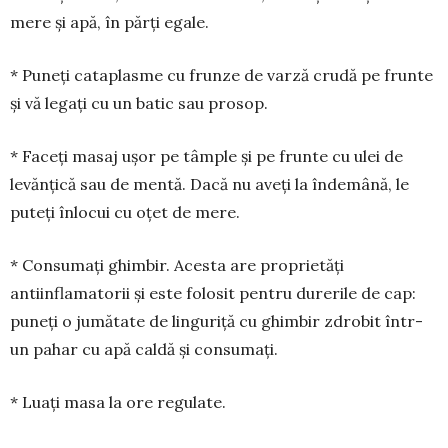
mere și apă, în părți egale.
* Puneți cataplasme cu frunze de varză crudă pe frunte
și vă legați cu un batic sau prosop.
* Faceți masaj ușor pe tâmple și pe frunte cu ulei de
levănțică sau de mentă. Dacă nu aveți la îndemână, le
puteți înlocui cu oțet de mere.
* Consumați ghimbir. Acesta are proprietăți
antiinflamatorii și este folosit pentru durerile de cap:
puneți o jumătate de linguriță cu ghimbir zdro­bit într-
un pahar cu apă caldă și consumați.
* Luați masa la ore regulate.