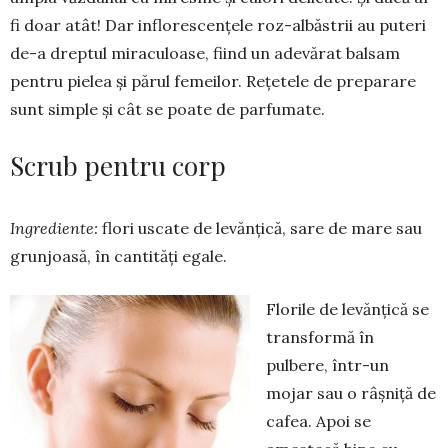
fi doar atât! Dar inflorescențele roz-albăstrii au puteri
de-a dreptul miraculoase, fiind un ade­vărat balsam
pentru pielea și părul femeilor. Rețetele de pre­pa­rare
sunt simple și cât se poate de par­fumate.
Scrub pentru corp
Ingrediente:
flori us­ca­te de levănţică, sare de mare sau
grunjoasă, în cantități egale.
Florile de levănţică se
transformă în
pulbere, într-un
mojar sau o râş­niţă de
cafea. Apoi se