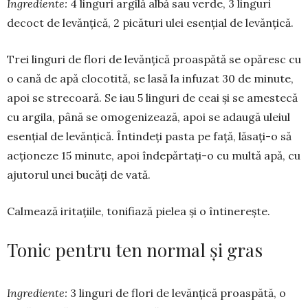
Ingrediente:
4 linguri argilă albă sau verde, 3 linguri
decoct de levăn­țică, 2 picături ulei esențial de le­vănțică.
Trei linguri de flori de levănțică proas­pătă se opă­resc cu
o cană de apă clocotită, se lasă la infuzat 30 de mi­nute,
apoi se strecoară. Se iau 5 linguri de ceai și se ames­tecă
cu argi­la, până se omoge­ni­zează, apoi se adaugă uleiul
esen­țial de le­vănțică. În­tindeți pasta pe față, lă­sați-o să
acționeze 15 mi­nute, apoi înde­păr­­tați-o cu multă apă, cu
ajuto­rul unei bucăți de vată.
Calmează iritațiile, tonifiază pie­lea și o întinerește.
Tonic pentru ten normal şi gras
Ingrediente:
3 linguri de flori de levănţică proaspătă, o