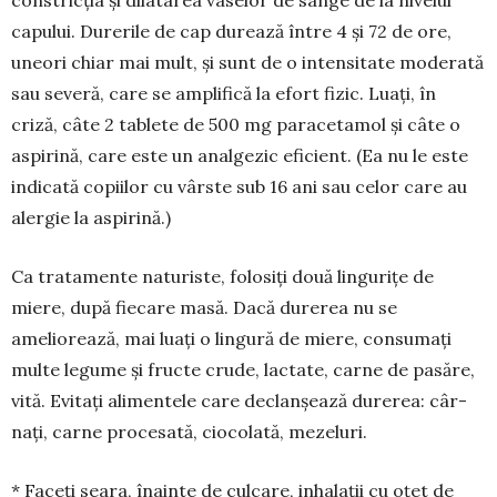
constricția și dilatarea vaselor de sânge de la nivelul
capului. Durerile de cap durează între 4 și 72 de ore,
uneori chiar mai mult, și sunt de o intensitate mo­derată
sau severă, care se am­plifică la efort fizic. Luați, în
criză, câte 2 tablete de 500 mg paracetamol și câte o
aspirină, care este un anal­ge­zic eficient. (Ea nu le este
indi­ca­­­tă copiilor cu vârste sub 16 ani sau celor care au
alergie la aspi­rină.)
Ca tratamente naturiste, folo­siți două lingurițe de
miere, după fiecare masă. Dacă durerea nu se
ameliorează, mai luați o lingură de miere, consumați
multe legu­me și fructe crude, lactate, carne de pasăre,
vită. Evitați alimentele care declanșează durerea: câr­
nați, carne procesată, ciocolată, me­zeluri.
* Faceți seara, înainte de culcare, inhalații cu oțet de