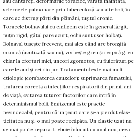
sau cântăreți, deformările toracice, vârsta înain­tată,
sclerozele pulmonare prin tu­berculoză sau alte boli, în
care se distrug părți din plămâni, tușitul cronic.
Toracele bolnavului cu em­fizem este în general lărgit,
puțin rigid, gâtul pare scurt, ochii sunt ușor holbați.
Bolnavul tușește frec­vent, mai ales când are bronșită
cro­nică (acutizată sau nu), vorbește greu și respiră greu
chiar la eforturi mici, uneori zgomotos, cu fluieră­turi pe
care le aud și cei din jur. Tra­tamentul este mai mult
etiologic (com­baterea cauzelor): suprimarea fu­matului,
tratarea corectă a infec­țiilor respiratorii din primii ani
de viață, evitarea tuturor factorilor care intră în
determinismul bolii. Emfiz­emul este practic
nevindecabil, pentru că un țesut care și-a pierdut elas­
ticitatea nu și-o mai poate recăpăta. Un elastic uzat nu
se mai poate repara: trebuie înlocuit cu unul nou, ceea