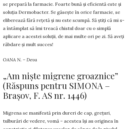
se prepară la farmacie. Foarte bună și eficientă este și
soluția Dermobacter. Se găsește în orice farmacie, se
eliberează fără rețetă și nu este scumpă. Să știți că mi s-
a întâmplat să îmi treacă chis­tul doar cu o simplă
aplicare a acestei soluții, de mai multe ori pe zi. Să aveți
răbdare și mult succes!
OANA N. – Deva
„Am niște migrene groaznice”
(Răspuns pentru SIMONA –
Brașov, F. AS nr. 1446)
Migrena se manifestă prin dureri de cap, gre­țuri,
tulburări de vedere, vomă – acestea își au ori­ginea în