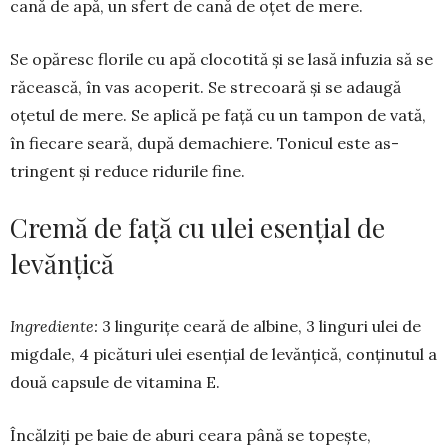
cană de apă, un sfert de cană de oţet de mere.
Se opăresc florile cu apă clocotită și se lasă infuzia să se
răcească, în vas acoperit. Se strecoară și se adau­gă
oțetul de mere. Se aplică pe față cu un tampon de vată,
în fiecare sea­ră, după demachiere. Tonicul este as­
tringent și reduce ridurile fine.
Cremă de faţă cu ulei esenţial de
levănţică
Ingrediente:
3 linguriţe ceară de al­bine, 3 linguri ulei de
migdale, 4 pi­cături ulei esenţial de levănţică, conţinutul a
două capsule de vita­mina E.
Încălziţi pe baie de aburi ceara până se topeşte,