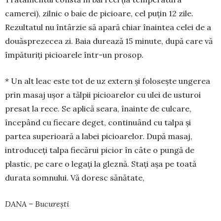
camerei), zilnic o baie de picioare, cel puțin 12 zile.
Rezultatul nu întârzie să apară chiar înaintea celei de a
douăsprezecea zi. Baia durează 15 minute, după care vă
împăturiți picioarele într-un prosop.
* Un alt leac este tot de uz extern și folosește ungerea
prin masaj ușor a tălpii picioarelor cu ulei de usturoi
presat la rece. Se aplică seara, înainte de culcare,
începând cu fiecare deget, continuând cu talpa și
partea superioară a labei picioarelor. După masaj,
introduceți talpa fiecărui picior în câte o pungă de
plastic, pe care o legați la gleznă. Stați așa pe toată
durata somnului. Vă doresc sănătate,
DANA – București