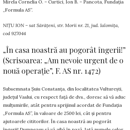
Mirela Cornelia O. – Curtici, Ion B. – Pancota, Fundația
„Formula AS”.
NIȚU ION – sat Sărățeni, str. Morii nr. 21, jud. Ialomița,
cod 927044
„În casa noastră au pogorât îngerii!”
(Scrisoarea: „Am nevoie urgent de o
nouă operație”, F. AS nr. 1472)
Subsemnata Șuiu Constanța, din localitatea Vultu­rești,
județul Vaslui, cu respect față de dvs., doresc să vă aduc
mulțumirile, atât pentru sprijinul acordat de Fun­dația
„Formula AS”, în valoare de 2500 lei, cât și pentru
ajutoarele cititorilor. În casa noastră au pogorât
îngerii! Dumnezeu să vă aibă în pază. Iată numele celor