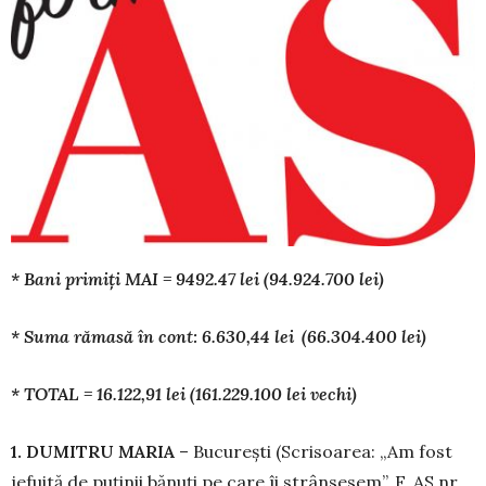
* Bani primiți MAI = 9492.47 lei (94.924.700 lei)
* Suma rămasă în cont: 6.630,44 lei (66.304.400 lei)
* TOTAL = 16.122,91 lei (161.229.100 lei vechi)
1. DUMITRU MARIA
– București (Scri­soarea: „Am fost
jefuită de puținii bănuți pe care îi strânsesem”, F. AS nr.