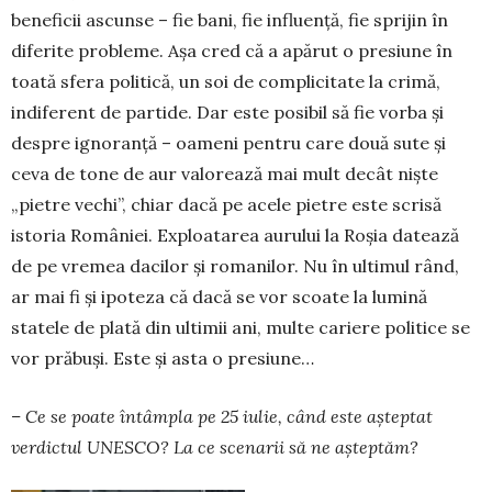
beneficii ascunse – fie bani, fie influență, fie sprijin în
diferite pro­bleme. Așa cred că a apărut o presiune în
toată sfe­ra politică, un soi de complicitate la crimă,
indife­rent de partide. Dar este posibil să fie vorba și
despre ignoranță – oa­meni pentru care două sute și
ceva de tone de aur valorează mai mult decât niște
„pietre vechi”, chiar dacă pe acele pietre este scrisă
istoria României. Exploatarea aurului la Roșia datează
de pe vremea dacilor și romanilor. Nu în ultimul rând,
ar mai fi și ipoteza că dacă se vor scoate la lumină
statele de plată din ultimii ani, multe cariere politice se
vor prăbuși. Este și asta o presiune…
– Ce se poate întâmpla pe 25 iulie, când este așteptat
verdictul UNESCO? La ce scenarii să ne așteptăm?