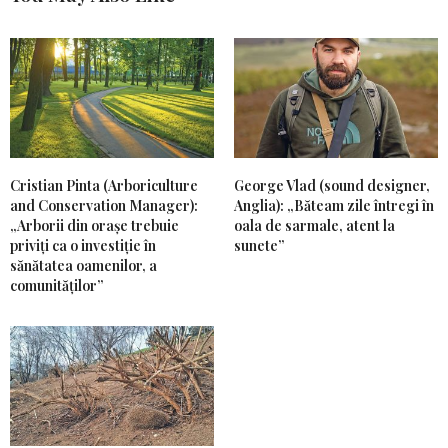
Cristian Pinta (Arboriculture
George Vlad (sound designer,
and Conservation Manager):
Anglia): „Băteam zile întregi în
„Arborii din orașe trebuie
oala de sarmale, atent la
priviți ca o investiție în
sunete”
sănătatea oamenilor, a
comunităților”