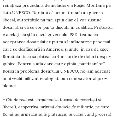
reini­țiază procedura de includere a Roșiei Montane pe
lista UNES­CO. Dar iată că acum, tot sub un guvern
liberal, auto­ritățile nu mai spun clar că vor susține
dosarul, ci că se vor purta discuții în coaliție… Pretextul
e același, ca și în cazul guvernului PSD: teama că
acceptarea dosarului ar pu­tea să influențeze procesul
care se desfășoară în America, și unde, în caz de eșec,
România riscă să plătească 4 miliarde de dolari despă­
gu­bire. Pentru a afla ca­re este opinia „par­tizanilor”
Roșiei în problema dosa­rului UNESCO, ne-am a­dresat
unui vechi mi­litant ecologist, bun cu­nos­cător al pro­
blemei.
– Cât de real este argumentul invocat de pesediști și
liberali, deo­po­trivă, privind daunele de miliarde, pe care
Ro­mânia urmează să le plătească, în cazul când pro­cesul