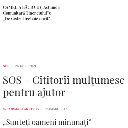
CAMELIA BĂCIOIU („Acțiunea
Comunitară Tineretului”):
„Dezastrul trebuie oprit”
SOS
26 IULIE 2021
SOS – Cititorii mulțumesc
pentru ajutor
by
FORMULA AS CITITOR
, NUMĂRUL
1477
„Sunteți oameni minunați”