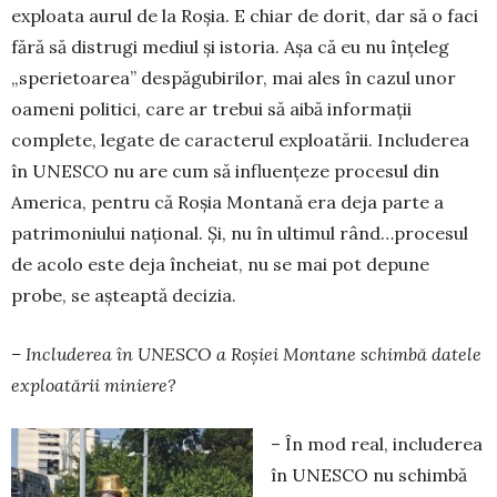
exploata aurul de la Roșia. E chiar de dorit, dar să o faci
fără să distrugi mediul și istoria. Așa că eu nu înțeleg
„sperietoarea” des­păgubirilor, mai ales în cazul unor
oameni politici, care ar trebui să aibă informații
complete, le­gate de caracterul exploatării. Includerea
în UNES­CO nu are cum să influențeze procesul din
America, pentru că Roșia Montană era deja parte a
patrimo­niului național. Și, nu în ultimul rând…procesul
de acolo este deja încheiat, nu se mai pot depune
probe, se așteaptă decizia.
– Includerea în UNESCO a Roșiei Montane schimbă datele
exploatării miniere?
– În mod real, includerea
în UNESCO nu schimbă