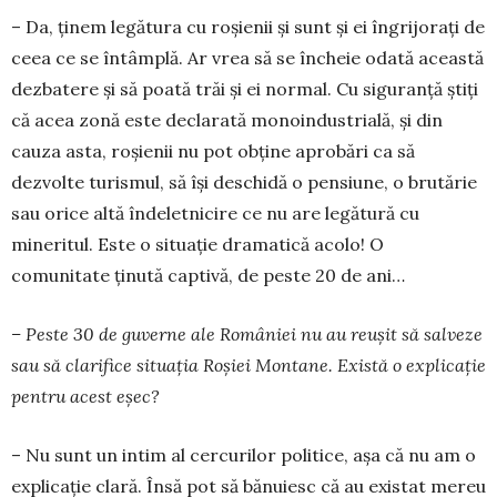
– Da, ținem legătura cu roșienii și sunt și ei în­grijorați de
ceea ce se întâmplă. Ar vrea să se în­cheie odată această
dezbatere și să poată trăi și ei normal. Cu siguranță știți
că acea zonă este decla­rată monoindustrială, și din
cauza asta, ro­șie­nii nu pot obține aprobări ca să
dezvolte turismul, să își deschidă o pensiune, o brutărie
sau orice altă înde­let­nicire ce nu are legătură cu
mineritul. Este o si­tua­ție dramatică acolo! O
comunitate ținută cap­ti­vă, de peste 20 de ani…
– Peste 30 de guverne ale României nu au reușit să salveze
sau să clarifice situația Roșiei Montane. Există o explicație
pentru acest eșec?
– Nu sunt un intim al cercurilor politice, așa că nu am o
explicație clară. Însă pot să bănuiesc că au existat mereu