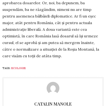
aprobarea dosarelor. Or, noi, ba depunem, ba
suspendăm, ba ne răzgân­dim, nimeni nu are timp
pentru asemenea bâlbâieli diplomatice. Ar fi un eșec
major, atât pentru Ro­mânia, cât și pentru actuala
administrație liberală. A doua variantă este cea
optimistă, în care Româ­nia lasă dosarul să își ur­me­ze
cursul, el se aprobă și am putea să mer­gem îna­inte,
către o normalizare a situației de la Roșia Montană, la
care visăm cu toții de atâta timp.
TAGS:
ECOLOGIE
CATALIN MANOLE