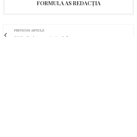
FORMULA AS REDACȚIA
PREVIOUS ARTICLE
SOS - Scrisoarea săptămânii
NEXT ARTICLE
SOS - Cititorii mulțumesc pentru ajutor
0