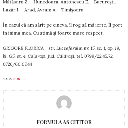
Mătăsaru Z. – Hunedoara, Anto­nes­cu E. – București,
Lazăr I. – Arad, Avram A. – Timișoara.
În cazul că am sărit pe cineva, îl rog să mă ierte. Îl port
în inima mea. Cu stimă și foarte mare respect,
GRIGORE FLORICA – str. Luceafărului nr. 15, sc. 1, ap. 19,
bl. G5, et. 4, Călărași, jud. Călărași, tel. 0799/22.45.72,
0726/60.07.44
TAGS:
SOS
FORMULA AS CITITOR