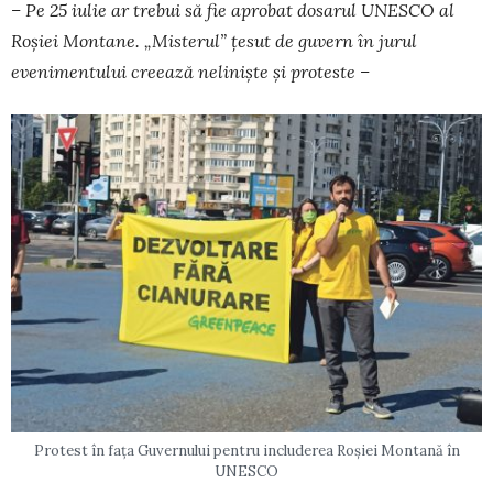
– Pe 25 iulie ar trebui să fie aprobat dosarul UNESCO al
Roșiei Mon­tane. „Misterul” țesut de guvern în jurul
evenimentului creează neli­niște și proteste –
Protest în fața Guvernului pentru includerea Roșiei Montană în
UNESCO