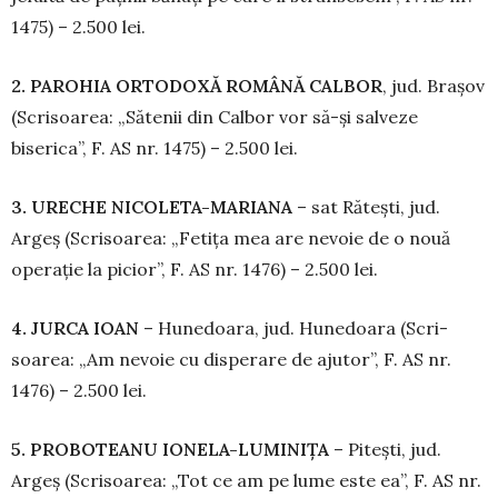
1475) – 2.500 lei.
2. PAROHIA ORTODOXĂ ROMÂNĂ CALBOR
, jud. Brașov
(Scrisoarea: „Sătenii din Calbor vor să-și salveze
biserica”, F. AS nr. 1475) – 2.500 lei.
3. URECHE NICOLETA-MARIANA
– sat Rătești, jud.
Argeș (Scrisoarea: „Fetița mea are nevoie de o nouă
operație la picior”, F. AS nr. 1476) – 2.500 lei.
4. JURCA IOAN
– Hunedoara, jud. Hu­ne­doara (Scri­
soarea: „Am nevoie cu dis­pe­rare de aju­tor”, F. AS nr.
1476) – 2.500 lei.
5. PROBOTEANU IONELA-LUMINIȚA
– Pitești, jud.
Argeș (Scrisoarea: „Tot ce am pe lume este ea”, F. AS nr.