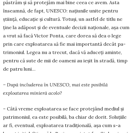
păstrăm și să protejăm mai bine ceea ce avem. Asta
înseamnă, de fapt, UNESCO: na­țiunile unite pentru
știință, educație și cultură. Totuși, un astfel de titlu ne
ține la adăpost și de eventuale decizii naționale, așa cum
a vrut să facă Victor Pon­ta, care dorea să dea o le­ge
prin care exploatarea să fie mai importantă de­cât pa­
tri­moniul. Legea nu a trecut, dacă vă aduceți aminte,
pentru că sute de mii de oa­meni au ieșit în stradă, timp
de patru luni…
– După includerea în UNESCO, mai este posibilă
exploatarea minieră acolo?
– Câtă vreme exploatarea se face protejând mediul și
patrimoniul, ea este posibilă, ba chiar de dorit. Soluțiile
ar fi, eventual, exploatarea tradițio­nală, așa cum s-a