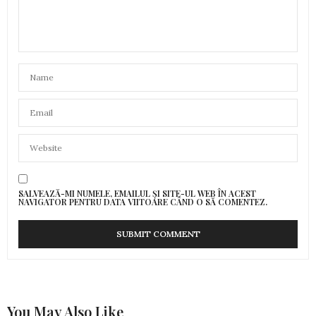
SALVEAZĂ-MI NUMELE, EMAILUL ȘI SITE-UL WEB ÎN ACEST
NAVIGATOR PENTRU DATA VIITOARE CÂND O SĂ COMENTEZ.
You May Also Like