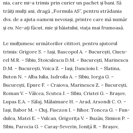
nia, care mi-a trimis prin curier un pachet și bani. Să
trăiți mulți ani, dragă „Formula AS”, pentru stră­da­nia
dvs. de a ajuta oameni nevoiași, printre care mă număr
și eu. Ne-ați făcut, mie și băiatului, viața mai frumoasă.
Le mulțumesc următorilor cititori, pentru ajutorul
trimis: Grigore S. – Iași, Bascopol A. – București, Ciucu­
rel M.R. – Sibiu, Stoiculescu D.M. – Bucu­rești, Marinescu
D.M. – București, Voica Z. – Iași, Dancioiu I. – Slatina,
Buton N. – Alba Iulia, Isdroila A. – Sibiu, Iorga G. –
București, Epure F. – Cra­iova, Marinescu Z. – București,
Roman V. – Vâlcea, Scu­tea J. – Sibiu, Cristei G. – Brașov,
Lupas E.A. – Sălaj, Mălaimare H. – Arad, Arsondi C. O. –
Iași, Babor M. – Cluj, Fisezon I. – Bihor, Toncea G. – Fun­
dulea, Matei E. – Vulcan, Grigorița V. – Buzău, Si­mion P. –
Sibiu, Parocia G. – Caraș-Severin, Io­niță R. – Brașov,