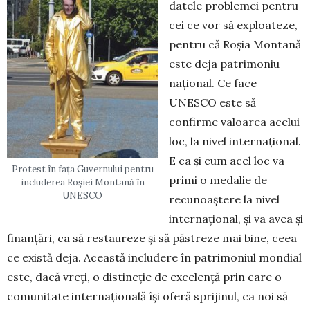
datele proble­mei pentru
cei ce vor să exploateze,
pen­tru că Roșia Montană
este deja patri­moniu
național. Ce face
UNESCO este să
confirme valoarea acelui
loc, la nivel internațional.
E ca și cum acel loc va
Protest în fața Guvernului pentru
primi o medalie de
includerea Roșiei Montană în
UNESCO
recunoaștere la nivel
internațional, și va avea și
fi­nanțări, ca să restaureze și să păstreze mai bine, ceea
ce există deja. Această includere în patrimoniul mondial
este, dacă vreți, o distincție de excelență prin care o
comunitate internațională își oferă sprijinul, ca noi să