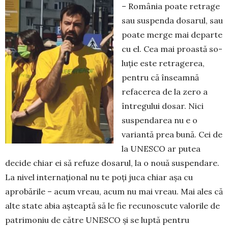
– România poate retrage
sau suspenda dosarul, sau
poate merge mai departe
cu el. Cea mai proastă so­
luție este retragerea,
pentru că înseamnă
reface­rea de la zero a
întregului dosar. Nici
suspendarea nu e o
variantă prea bună. Cei de
la UNESCO ar putea
decide chiar ei să refuze dosarul, la o nouă suspendare.
La nivel internațional nu te poți juca chiar așa cu
aprobările – acum vreau, acum nu mai vreau. Mai ales că
alte state abia așteaptă să le fie recunoscute valorile de
patrimoniu de către UNESCO și se luptă pentru