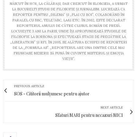
NĂSCUT ÎN 1978, LA CĂLĂRAȘI, DAR CRESCUT ÎN SLOBOZIA, A URMAT
LA BUCURELTI STUDII DE FILOSOFIE ȘI JURNALISM. LUCREAZĂ CA
REPORTER PENTRU „DILEMA” ȘI „PLAI CU BOI”, COLABORÂND ÎN
PARALEL CU BBC, TELE7ABC, LA&I ETC. ÎN 2002, ESTE DECLARAT
REPORTERUL ANULUI DE CĂTRE CLUBUL ROMÂN DE PRESĂ.
LOCUIEȘTE 3 ANI LA PARIS, UNDE ÎȘI APROFUNDEAZĂ STUDIILE DE
FILOSOFIE LA SORBONA ȘI EFECTUEAZĂ STAGII DE PREGĂTIRE LA
„LIBERATION” ȘI RFI. ÎN 2005, SE ALĂTURA ECHIPEI DE REPORTERI
DE LA „FORMULA AS”. „REPORTERUL ARE UNA DINTRE CELE MAI
FRUMOASE MESERII: SĂ PUNĂ ÎN CUVINTE MISTERUL ȘI EMOȚIA
VIEȚII”.
PREVIOUS ARTICLE
SOS - Cititorii mulțumesc pentru ajutor
NEXT ARTICLE
Sfaturi MARI pentru necazuri MICI