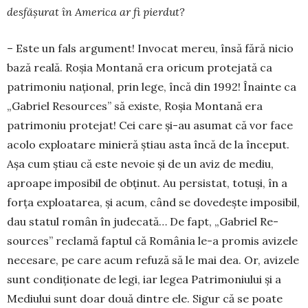
desfășurat în America ar fi pierdut?
– Este un fals argument! Invocat mereu, însă fără nicio
bază reală. Roșia Montană era oricum protejată ca
patrimoniu național, prin lege, încă din 1992! Înainte ca
„Gabriel Resources” să existe, Roșia Montană era
patrimoniu protejat! Cei care și-au asumat că vor face
acolo exploatare minieră știau asta încă de la început.
Așa cum știau că este nevoie și de un aviz de mediu,
aproape imposibil de obținut. Au persistat, totuși, în a
forța exploa­ta­rea, și acum, când se dovedește imposibil,
dau sta­tul român în judecată… De fapt, „Gabriel Re­
sources” reclamă faptul că România le-a promis avizele
necesare, pe care acum refuză să le mai dea. Or, avizele
sunt condiționate de legi, iar legea Pa­trimoniului și a
Mediului sunt doar două dintre ele. Sigur că se poate