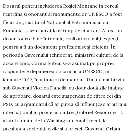
Dosarul pentru includerea Roșiei Mon­ta­ne în cercul
restrâns și onorant al mo­numentelor UNESCO a fost
făcut de „Institutul Național al Patrimoniului din
România” și s-a lucrat la el timp de cinci ani. A fost un
dosar foarte bine întocmit, realizat cu mulți experți,
pentru a fi un document profesionist și eficient. În
perioada Guvernului tehnocrat, ministrul culturii de la
acea vreme, Corina Șuteu, și-a asumat pe pro­prie
răspundere depunerea dosarului la UNESCO, în
ianuarie 2017, în ultima zi de man­dat. Un an mai târziu,
sub Guvernul Viorica Dancilă, cu doar două zile înainte
de aprobare, dosarul este suspendat de către cei din
PSD, cu argu­men­tul că ar putea să influențeze arbitrajul
internațional în pro­cesul dintre „Gabriel Re­sources” și
statul român, de la Washington. Anul trecut, la
presiunea societății civile și a presei, Guvernul Orban