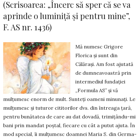
(Scrisoarea: „Încerc să sper că se va
aprinde o luminiță și pentru mine”,
F. AS nr. 1436)
Mă numesc Grigore
Florica și sunt din
Călărași. Am fost ajutată
de dumneavoastră prin
intermediul fundației
„Formula AS” și vă
mulțumesc enorm de mult. Sunteți oameni minunați. Le
mulțumesc și tu­tu­ror cititorilor dvs. din întreaga țară,
pentru bună­ta­tea de care au dat dovadă, trimițându-mi
bani prin man­dat poștal, fiecare cu cât a putut ajuta. În
mod spe­cial, îi mulțumesc doamnei Maria S. din Ger­ma­