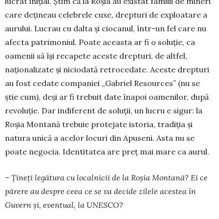
lucrat inițial. Știm că la Roșia au existat familii de mineri
care dețineau celebrele cuxe, drepturi de exploatare a
aurului. Lucrau cu dalta și ciocanul, într-un fel care nu
afecta patri­moniul. Poate aceasta ar fi o soluție, ca
oamenii să își recapete aceste drepturi, de altfel,
naționalizate și niciodată retrocedate. Aceste drepturi
au fost cedate companiei „Gabriel Resources” (nu se
știe cum), deși ar fi trebuit date înapoi oamenilor, după
revoluție. Dar indiferent de soluții, un lucru e sigur: la
Roșia Montană trebuie protejate istoria, tra­diția și
natura unică a acelor locuri din Apu­seni. Asta nu se
poate negocia. Identitatea are preț mai mare ca aurul.
– Țineți legătura cu localnicii de la Roșia Mon­tană? Ei ce
părere au despre ceea ce se va de­cide zilele acestea în
Guvern și, eventual, la UNESCO?