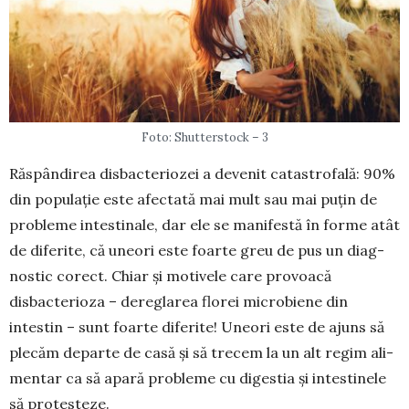
Foto: Shutterstock – 3
Răs­pân­direa disbacterio­zei a devenit cata­strofală: 90%
din populaţie este afectată mai mult sau mai puţin de
probleme intestinale, dar ele se manifestă în forme atât
de diferite, că uneori este foarte greu de pus un diag­
nostic corect. Chiar şi motivele care pro­voacă
disbacterioza – de­reglarea florei micro­biene din
intestin – sunt foarte diferite! Uneori este de ajuns să
plecăm departe de casă şi să trecem la un alt regim ali­
mentar ca să apară probleme cu digestia și intestinele
să protes­teze.