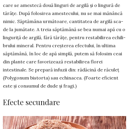
care se amestecă două linguri de argilă şi o lingură de
tărâţe. După folosirea ames­tecului, nu se mai mănâncă
nimic. Săptă­mâna ur­mă­toare, cantitatea de argilă sca­
de la jumătate. A treia săptămână se bea numai apă cu o
lingu­riţă de argilă, fără tărâţe, pentru restabilirea echi­li­
brului mineral. Pentru creşterea efec­tu­lui, în ul­tima
săptămână, în loc de apă simplă, putem să folosim ceai
din plante care favorizează resta­bilirea florei
intestinale. Se pre­pară infuzii din: rădăcină de răculeţ
(Polygonum bistorta) sau echinacea. (Foarte efi­cient
este și consumul de dude și fragi.)
Efecte secundare