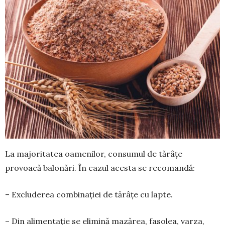
La majoritatea oamenilor, con­su­mul de tărâţe
provoacă ba­lonări. În cazul acesta se reco­mandă:
– Excluderea combi­naţiei de tărâţe cu lap­te.
– Din ali­mentaţie se elimină ma­zărea, faso­lea, varza,