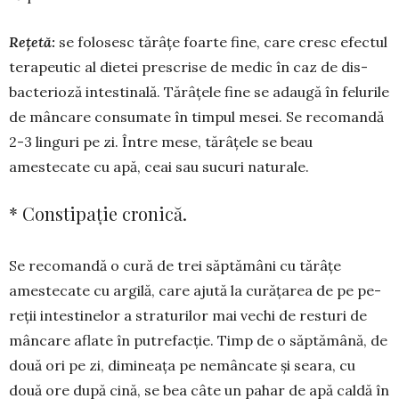
Rețetă:
se folosesc tărâţe foar­te fine, care cresc efectul
te­rapeutic al dietei pre­scrise de me­dic în caz de dis­
bacterioză in­testinală. Tărâ­ţele fine se adaugă în felurile
de mâncare consumate în tim­pul mesei. Se recomandă
2-3 linguri pe zi. Între mese, tărâ­ţele se beau
amestecate cu apă, ceai sau sucuri naturale.
* Constipație cronică.
Se reco­man­dă o cură de trei săptă­mâni cu tărâțe
amestecate cu argilă, care a­ju­tă la cură­ţa­rea de pe pe­
reţii intes­ti­ne­lor a straturilor mai vechi de resturi de
mân­care aflate în putrefacţie. Timp de o săptămână, de
două ori pe zi, di­mineaţa pe nemâncate şi seara, cu
două ore după cină, se bea câte un pahar de apă caldă în