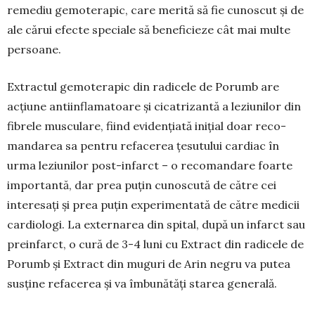
remediu gemoterapic, care merită să fie cunoscut și de
ale cărui efecte speciale să beneficieze cât mai multe
persoane.
Extractul gemoterapic din radicele de Po­rumb are
acțiune antiinflamatoare și cicatrizantă a leziunilor din
fibrele mus­culare, fiind eviden­țiată inițial doar reco­
mandarea sa pentru refa­cerea țesutului cardiac în
urma leziunilor post-infarct – o recomandare foarte
importantă, dar prea puțin cunoscută de către cei
interesați și prea puțin experimentată de către medicii
cardiologi. La externarea din spital, după un infarct sau
preinfarct, o cură de 3-4 luni cu Extract din radicele de
Porumb și Extract din muguri de Arin negru va putea
susține refacerea și va îmbunătăți starea generală.