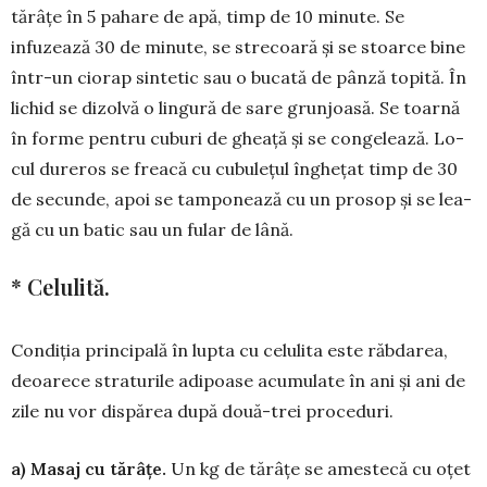
tărâţe în 5 pahare de apă, timp de 10 minute. Se
infuzează 30 de mi­nute, se strecoară şi se stoarce bine
într-un cio­rap sintetic sau o bucată de pânză topită. În
lichid se dizolvă o lingură de sare grun­joasă. Se toarnă
în forme pentru cuburi de gheaţă şi se con­gelează. Lo­
cul dureros se freacă cu cubulețul îngheţat timp de 30
de secunde, apoi se tampo­nează cu un prosop şi se lea­
gă cu un batic sau un fular de lână.
* Celulită.
Condiţia principală în lupta cu celulita este răbdarea,
deoarece stra­turile adi­poase acumulate în ani şi ani de
zile nu vor dispărea după două-trei proceduri.
a) Masaj cu tărâţe.
Un kg de tărâţe se ames­tecă cu oțet