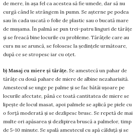
de mere, în aşa fel ca acestea să fie umede, dar să nu
curgă când le strângem în pumn. Se aşterne pe po­dea
sau în cada uscată o folie de plas­tic sau o bu­cată mare
de muşama. În palmă se pun trei-patru linguri de tă­râţe
şi se freacă bine locurile cu pro­bleme. Tărâţele care au
curs nu se aruncă, se folosesc la şedinţele urmă­toare,
după ce se stropesc iar cu oţet.
b) Masaj cu miere şi tărâţe.
Se ames­tecă un pahar de
tărâţe cu două pahare de miere de albi­ne nezaha­ri­sită.
Amestecul se un­ge pe palme şi se fac bătăi uşoare pe
locurile afec­tate, până ce toată cantitatea de miere se
li­peşte de locul masat, apoi pal­mele se apli­că pe piele cu
o forţă mo­derată şi se dezlipesc brusc. Se repetă de mai
multe ori apă­sarea şi dezlipi­rea brus­că a pal­melor, timp
de 5-10 mi­nute. Se spală amestecul cu apă căl­duţă şi se