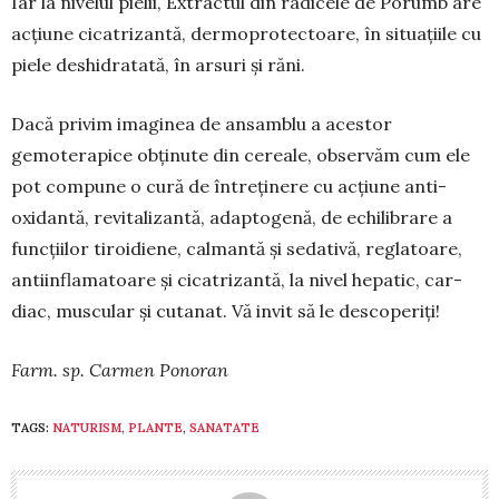
Iar la nivelul pielii, Extractul din radicele de Porumb are
acțiune cicatrizantă, der­mo­protectoare, în situațiile cu
piele deshi­dratată, în arsuri și răni.
Dacă privim imaginea de ansamblu a acestor
gemoterapice obținute din cereale, observăm cum ele
pot compune o cură de întreținere cu acțiune anti­
oxidantă, revitalizantă, adaptogenă, de echili­brare a
funcțiilor tiroidiene, calmantă și sedativă, reglatoare,
antiinflamatoare și cicatrizantă, la nivel hepatic, car­
diac, muscular și cutanat. Vă invit să le descoperiți!
Farm. sp. Carmen Ponoran
TAGS:
NATURISM
,
PLANTE
,
SANATATE