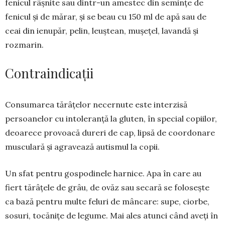
fenicul râşnite sau dintr-un amestec din seminţe de
fenicul şi de mărar, şi se beau cu 150 ml de apă sau de
ceai din ienupăr, pelin, leuş­tean, muşeţel, lavandă şi
rozmarin.
Contraindicații
Consumarea tărâţelor necer­nute este inter­zisă
persoanelor cu intole­ranţă la gluten, în spe­cial copiilor,
deoarece provoacă dureri de cap, lip­să de coordonare
mus­culară şi agra­vează autis­mul la copii.
Un sfat pentru gospodinele har­nice. Apa în care au
fiert tărâ­ţele de grâu, de ovăz sau secară se foloseşte
ca bază pentru multe feluri de mân­care: supe, ciorbe,
sosuri, tocăniţe de legume. Mai ales atunci când aveţi în