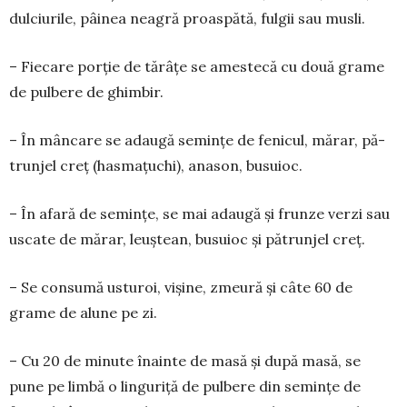
dulciurile, pâinea neagră proas­pătă, fulgii sau musli.
– Fiecare porţie de tărâţe se amestecă cu două grame
de pulbere de ghim­bir.
– În mân­care se adaugă se­minţe de fenicul, mărar, pă­
trunjel creţ (hasmațuchi), ana­son, bu­suioc.
– În afară de seminţe, se mai adaugă şi frun­ze verzi sau
uscate de mărar, leuş­tean, busuioc şi pătrun­jel creţ.
– Se con­su­mă usturoi, vişine, zmeu­ră şi câte 60 de
grame de alune pe zi.
– Cu 20 de minute îna­inte de masă şi după masă, se
pune pe lim­bă o linguriţă de pulbere din se­minţe de