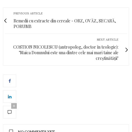
PREVIOUS ARTICLE
Remedii cu extracte din cereale - ORZ, OVĂZ, SECARĂ,
PORUMB
NEXT ARTICLE
COSTION NICOLESCU (antropolog, doctor în teologie):
"Maica Domnului este una dintre cele mai mari taine ale
creștinătății"
0
NO COMMENTS YET