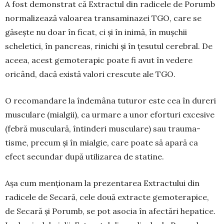
A fost demonstrat că Extractul din ra­dicele de Porumb
normalizează valoarea transaminazei TGO, care se
găsește nu doar în ficat, ci și în inimă, în mușchii
scheletici, în pancreas, rinichi și în țesutul cerebral. De
aceea, acest gemoterapic poa­te fi avut în vedere
oricând, dacă există valori crescute ale TGO.
O recomandare la îndemâna tuturor este cea în dureri
musculare (mialgii), ca ur­mare a unor efor­turi excesive
(febră mus­culară, întinderi mus­culare) sau trau­ma­
tisme, precum și în mialgie, care poate să apară ca
efect secundar după utilizarea de statine.
Așa cum menționam la prezentarea Extractului din
radicele de Secară, cele două extracte gemo­terapice,
de Secară și Porumb, se pot asocia în afectări hepatice.