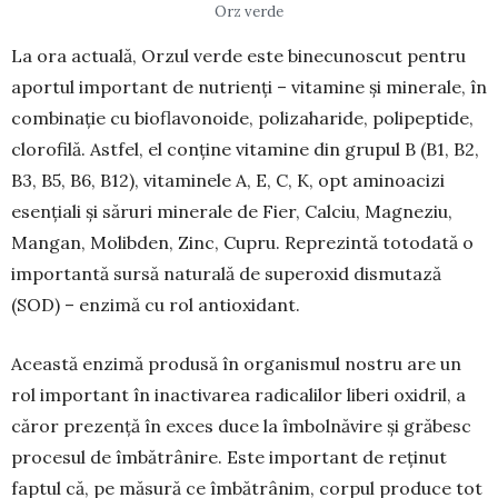
Orz verde
La ora actuală, Orzul verde este binecunoscut pentru
aportul important de nutrienți – vitamine și minerale, în
combinație cu bio­flavonoide, poli­zaharide, poli­peptide,
clorofilă. Astfel, el con­­ține vitamine din grupul B (B1, B2,
B3, B5, B6, B12), vitami­nele A, E, C, K, opt ami­noacizi
esențiali şi să­ruri mine­rale de Fier, Calciu, Mag­neziu,
Man­gan, Mo­libden, Zinc, Cu­pru. Repre­zin­tă totodată o
im­por­tantă sursă naturală de superoxid dis­mu­tază
(SOD) – enzimă cu rol antioxidant.
Această enzimă produsă în organismul nostru are un
rol important în inactivarea radicalilor liberi oxidril, a
căror prezență în exces duce la îmbol­năvire și grăbesc
procesul de îmbătrânire. Este important de reținut
faptul că, pe măsură ce îmbă­trânim, corpul produce tot