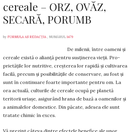
cereale – ORZ, OVĂZ,
SECARĂ, PORUMB
by
FORMULA AS REDACȚIA
, NUMĂRUL
1479
De milenii, între oameni și
cereale exis­tă o alianță pentru susținerea vieții. Pro­
prietățile lor nutritive, creșterea lor rapidă și cultivarea
facilă, precum și posibilitățile de conservare, au fost și
sunt în continuare foarte importante pentru om. La
ora actuală, culturile de cereale ocupă pe planetă
teritorii uriașe, asigurând hrana de bază a oamenilor și
a animalelor domes­tice. Din păcate, adesea ele sunt
tratate chimic în exces.
Vă prezint câteva dintre efectele benefice ale unor