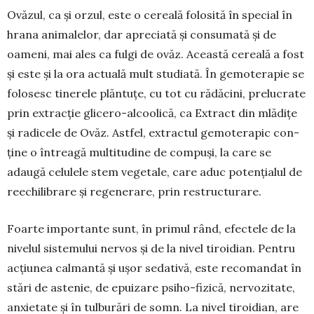
Ovăzul, ca și orzul, este o cereală folosită în special în
hrana animalelor, dar apreciată și con­su­mată și de
oameni, mai ales ca fulgi de ovăz. Această cereală a fost
și este și la ora actuală mult studiată. În gemoterapie se
folosesc tinerele plăn­tuțe, cu tot cu rădăcini, prelucrate
prin extracție glicero-alcoolică, ca Extract din mlădițe
și radi­cele de Ovăz. Astfel, extractul gemoterapic con­
ține o întreagă multitudine de compuși, la care se
adaugă celulele stem vegetale, care aduc poten­ția­lul de
reechi­librare și regenerare, prin restructurare.
Foarte importante sunt, în primul rând, efec­tele de la
nivelul sistemului nervos și de la nivel tiroidian. Pen­tru
acțiunea calmantă și ușor seda­tivă, este reco­man­dat în
stări de astenie, de epui­zare psiho-fizică, nervozitate,
anxietate și în tulburări de somn. La nivel tiroidian, are