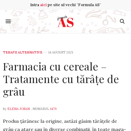
Intra
aici
pe site ul vechi "Formula AS"
TERAPII ALTERNATIVE
14 AUGUST 2021
Farmacia cu cereale –
Tratamente cu tărâțe de
grâu
by
ELENA JOSAN
, NUMĂRUL
1479
Pro­dus țărănesc la origine, astăzi gă­sim tărâțele de
grâu ca atare sau în diverse combinații, în toate maga­