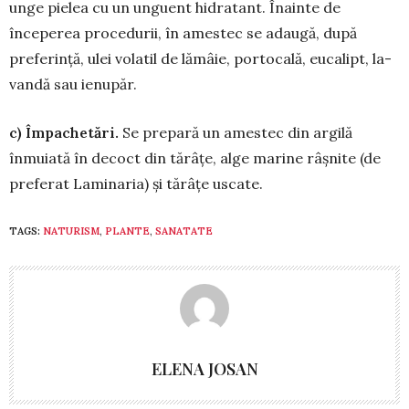
unge pielea cu un un­guent hi­dratant. Înainte de
începerea procedurii, în amestec se adaugă, du­pă
preferinţă, ulei volatil de lămâie, portocală, eucalipt, la­
van­dă sau ie­nupăr.
c) Împachetări.
Se prepară un amestec din argilă
înmuiată în decoct din tărâţe, alge marine râş­nite (de
pre­ferat Laminaria) şi tărâţe uscate.
TAGS:
NATURISM
,
PLANTE
,
SANATATE
ELENA JOSAN