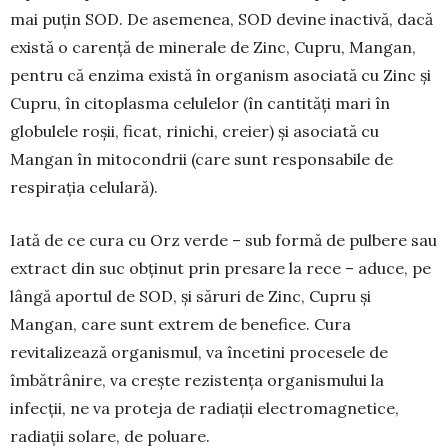
mai puţin SOD. De ase­menea, SOD devine inactivă, dacă
există o carenţă de minerale de Zinc, Cupru, Man­gan,
pentru că enzima există în orga­nism asociată cu Zinc și
Cupru, în citoplasma celulelor (în cantităţi mari în
globulele roșii, ficat, rinichi, creier) și asociată cu
Mangan în mitocon­drii (care sunt responsabile de
respirația celulară).
Iată de ce cura cu Orz verde – sub formă de pulbere sau
extract din suc obținut prin presare la rece – aduce, pe
lângă aportul de SOD, și săruri de Zinc, Cupru și
Mangan, care sunt ex­trem de bene­fice. Cura
revitalizează organismul, va încetini procesele de
îmbătrânire, va creşte re­zistenţa or­ganismului la
infecţii, ne va proteja de radiaţii elec­tromagnetice,
radiaţii solare, de poluare.