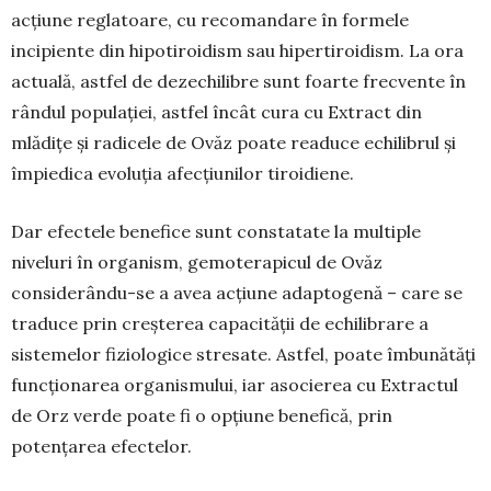
acțiune regla­toare, cu recomandare în formele
incipiente din hipotiroidism sau hipertiroidism. La ora
ac­tuală, astfel de dezechilibre sunt foarte frecvente în
rândul populației, astfel încât cura cu Extract din
mlădițe și radicele de Ovăz poate readuce echi­librul și
împiedica evoluția afecțiunilor tiroi­diene.
Dar efectele benefice sunt constatate la mul­tiple
niveluri în organism, gemoterapicul de Ovăz
considerându-se a avea acțiune adaptogenă – care se
traduce prin creșterea capacității de echilibrare a
sistemelor fiziologice stresate. Astfel, poate îmbunătăți
funcționarea organismului, iar asocie­rea cu Extractul
de Orz verde poate fi o opțiune benefică, prin
potențarea efectelor.