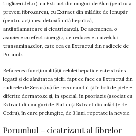
triglice­ridelor), cu Extract din muguri de Alun (pentru a
preveni fibrozarea), cu Extract din mlădițe de Ienupăr
(pentru acțiunea detoxi­fiantă hepatică,
antiinflamatoare și cicatrizantă). De asemenea, o
asociere cu efect sinergic, de reducere a nivelului
transaminazelor, este cea cu Extractul din radicele de
Porumb.
Refacerea funcționalității celulei hepatice este strâns
legată și de sănătatea pielii, fapt ce face ca Extractul din
radicele de Secară să fie reco­mandat și în boli de piele –
diferite dermatoze și, în special, în psoriazis (asociat cu
Extract din muguri de Platan și Extract din mlădițe de
Cedru), în cure prelungite, de 3 luni, repetate la nevoie.
Porumbul – cicatrizant al fibrelor