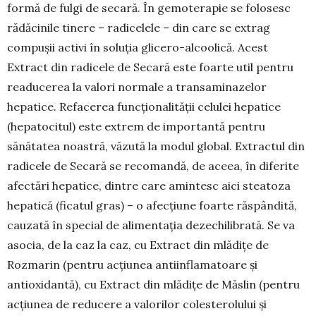
formă de fulgi de secară. În gemoterapie se folosesc
rădăcinile tinere – radicelele – din care se extrag
compușii activi în soluția glicero-al­coolică. Acest
Extract din radicele de Secară este foarte util pentru
readucerea la valori normale a trans­ami­nazelor
hepatice. Refa­cerea funcțio­na­lității celulei hepatice
(hepatocitul) este extrem de importantă pentru
sănătatea noastră, văzută la modul global. Ex­tractul din
ra­dicele de Secară se recomandă, de aceea, în diferite
afectări hepatice, dintre care amin­tesc aici steatoza
hepatică (fi­catul gras) – o afecțiune foarte răspândită,
cau­zată în special de alimentația dez­echi­librată. Se va
asocia, de la caz la caz, cu Extract din mlădițe de
Rozmarin (pentru acțiunea antiinflamatoare și
antioxidantă), cu Ex­tract din mlădițe de Măslin (pentru
acțiunea de reducere a valorilor coles­terolului și