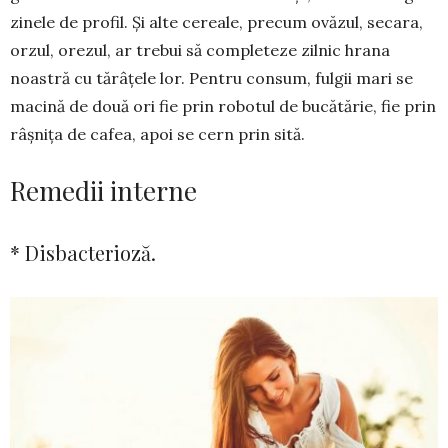
zinele de pro­fil. Și alte cereale, precum ovăzul, se­ca­ra,
orzul, orezul, ar trebui să com­pleteze zilnic hrana
noas­tră cu tărâțele lor. Pentru consum, fulgii mari se
macină de două ori fie prin robotul de bucătărie, fie prin
râşniţa de cafea, apoi se cern prin sită.
Remedii interne
* Disbacterioză.