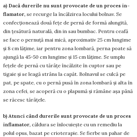
a) Dacă durerile nu sunt pro­vocate de un pro­ces in­
flamator,
se recurge la în­căl­zirea locului bolnav. Se
con­fecţio­nează două feţe de pernă de formă a­lun­gită,
din ţesătură natu­rală, din in sau bumbac. Pentru ceafă
se face o per­nuţă mai mică, aproximativ 25 cm lungime
şi 8 cm lă­ţime, iar pentru zona lom­bară, perna poa­te să
ajungă la 45-50 cm lungime şi 15 cm lăţime. Se umplu
fețele de pernă cu tărâţe încălzite în cuptor sau pe
tigaie şi se leagă strâns la capăt. Bolnavul se culcă pe
pat, pe spate, cu o pernă pusă în zona lombară şi alta în
zona cefei, se acoperă cu o plapumă şi rămâne aşa până
se răcesc tărâ­ţele.
b) Atunci când du­rerile sunt pro­vocate de un proces
inflama­tor,
căldura se înlocuieşte cu un remediu la
polul opus, bazat pe criotera­pie. Se fierbe un pahar de