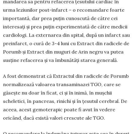
mandarea sa pentru refa­cerea țesutului cardiac în
urma leziunilor post-infarct – o recomandare foarte
importantă, dar prea puțin cunoscută de către cei
interesați și prea puțin experimentată de către medicii
cardiologi. La externarea din spital, după un infarct sau
preinfarct, o cură de 3-4 luni cu Extract din radicele de
Porumb și Extract din muguri de Arin negru va putea
susține refacerea și va îmbunătăți starea generală.
A fost demonstrat că Extractul din ra­dicele de Porumb
normalizează valoarea transaminazei TGO, care se
găsește nu doar în ficat, ci și în inimă, în mușchii
scheletici, în pancreas, rinichi și în țesutul cerebral. De
aceea, acest gemoterapic poa­te fi avut în vedere
oricând, dacă există valori crescute ale TGO.
O recomandare la îndemâna tuturor este cea în dureri