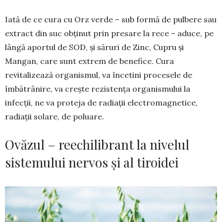
Iată de ce cura cu Orz verde – sub formă de pulbere sau
extract din suc obținut prin presare la rece – aduce, pe
lângă aportul de SOD, și săruri de Zinc, Cupru și
Mangan, care sunt ex­trem de bene­fice. Cura
revitalizează organismul, va încetini procesele de
îmbătrânire, va creşte re­zistenţa or­ganismului la
infecţii, ne va proteja de radiaţii elec­tromagnetice,
radiaţii solare, de poluare.
Ovăzul – reechilibrant la nivelul
sistemului nervos și al tiroidei