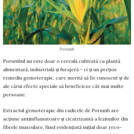
Porumb
Porumbul nu este doar o cereală cultivată ca plantă
alimentară, industrială și furajeră – ci și un prețios
remediu gemoterapic, care merită să fie cunoscut și de
ale cărui efecte speciale să beneficieze cât mai multe
persoane.
Extractul gemoterapic din radicele de Po­rumb are
acțiune antiinflamatoare și cicatrizantă a leziunilor din
fibrele mus­culare, fiind eviden­țiată inițial doar reco­