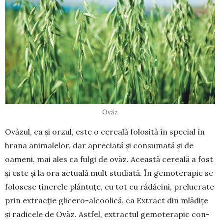
Ovăz
Ovăzul, ca și orzul, este o cereală folosită în special în
hrana animalelor, dar apreciată și con­su­mată și de
oameni, mai ales ca fulgi de ovăz. Această cereală a fost
și este și la ora actuală mult studiată. În gemoterapie se
folosesc tinerele plăn­tuțe, cu tot cu rădăcini, prelucrate
prin extracție glicero-alcoolică, ca Extract din mlădițe
și radi­cele de Ovăz. Astfel, extractul gemoterapic con­