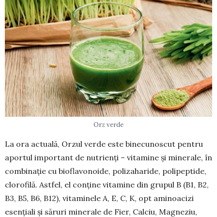
Orz verde
La ora actuală, Orzul verde este binecunoscut pentru
aportul important de nutrienți – vitamine și minerale, în
combinație cu bio­flavonoide, poli­zaharide, poli­peptide,
clorofilă. Astfel, el con­­ține vitamine din grupul B (B1, B2,
B3, B5, B6, B12), vitami­nele A, E, C, K, opt ami­noacizi
esențiali şi să­ruri mine­rale de Fier, Calciu, Mag­neziu,