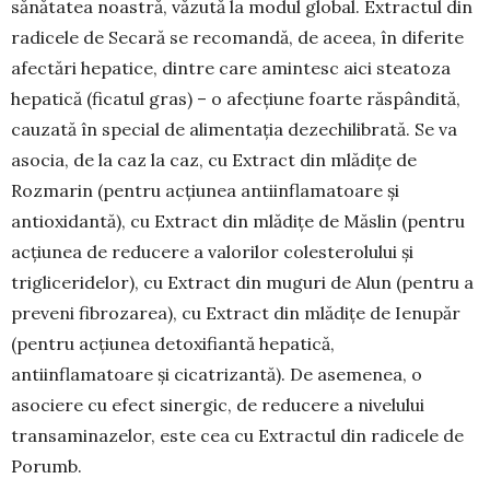
sănătatea noastră, văzută la modul global. Ex­tractul din
ra­dicele de Secară se recomandă, de aceea, în diferite
afectări hepatice, dintre care amin­tesc aici steatoza
hepatică (fi­catul gras) – o afecțiune foarte răspândită,
cau­zată în special de alimentația dez­echi­librată. Se va
asocia, de la caz la caz, cu Extract din mlădițe de
Rozmarin (pentru acțiunea antiinflamatoare și
antioxidantă), cu Ex­tract din mlădițe de Măslin (pentru
acțiunea de reducere a valorilor coles­terolului și
triglice­ridelor), cu Extract din muguri de Alun (pentru a
preveni fibrozarea), cu Extract din mlădițe de Ienupăr
(pentru acțiunea detoxi­fiantă hepatică,
antiinflamatoare și cicatrizantă). De asemenea, o
asociere cu efect sinergic, de reducere a nivelului
transaminazelor, este cea cu Extractul din radicele de
Porumb.