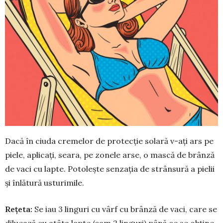
Dacă în ciuda cremelor de pro­tecție solară v-ați ars pe
piele, apli­cați, seara, pe zonele arse, o mască de brânză
de vaci cu lapte. Poto­lește senzația de strânsură a pielii
și înlătură usturimile.
Rețeta:
Se iau 3 linguri cu vârf cu brânză de vaci, care se
diluea­ză cu atâta lapte (cam 2 linguri) până ce se obține