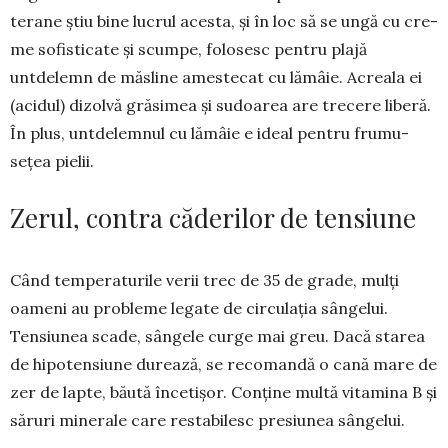
terane știu bine lu­crul acesta, și în loc să se un­gă cu cre­
me so­fisticate și scumpe, folosesc pen­tru plajă
untdelemn de măsline amestecat cu lămâie. Acreala ei
(acidul) dizolvă gră­si­mea și su­doarea are trecere liberă.
În plus, unt­delemnul cu lămâie e ideal pentru fru­mu­
sețea pielii.
Zerul, contra căderilor de tensiune
Când temperaturile verii trec de 35 de grade, mulți
oameni au probleme le­gate de circulația sângelui.
Tensiunea sca­de, sângele curge mai greu. Dacă starea
de hipotensiune durează, se reco­mandă o cană mare de
zer de lapte, băută încetișor. Conține multă vitamina B și
săruri minerale care restabilesc presiunea sângelui.