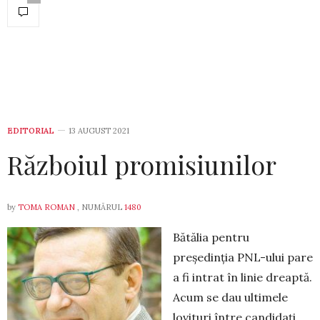
EDITORIAL
13 AUGUST 2021
Războiul promisiunilor
by
TOMA ROMAN
, NUMĂRUL
1480
Bătălia pentru
președinţia PNL-ului pare
a fi intrat în linie dreaptă.
Acum se dau ultimele
lovituri între candidaţi,