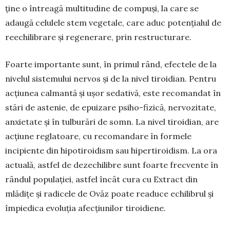
ține o întreagă multitudine de compuși, la care se
adaugă celulele stem vegetale, care aduc poten­ția­lul de
reechi­librare și regenerare, prin restructurare.
Foarte importante sunt, în primul rând, efec­tele de la
nivelul sistemului nervos și de la nivel tiroidian. Pen­tru
acțiunea calmantă și ușor seda­tivă, este reco­man­dat în
stări de astenie, de epui­zare psiho-fizică, nervozitate,
anxietate și în tulburări de somn. La nivel tiroidian, are
acțiune regla­toare, cu recomandare în formele
incipiente din hipotiroidism sau hipertiroidism. La ora
ac­tuală, astfel de dezechilibre sunt foarte frecvente în
rândul populației, astfel încât cura cu Extract din
mlădițe și radicele de Ovăz poate readuce echi­librul și
împiedica evoluția afecțiunilor tiroi­diene.