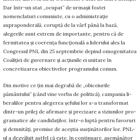
Dar într-un stat „ocu­pat” de urmaşii fostei
nomenclaturi comuniste, cu o administraţie
supraponderală, coruptă de la vârf până la bază,
alegerile sunt extrem de importante, pentru că de
fermitatea şi coerenţa funcţională a liderului ales la
Congresul PNL din 25 septembrie depind omoge­ni­tatea
Coaliţiei de guvernare şi acţiunile ei unitare în
concretizarea obiectivelor programului comun.
Din motive ce ţin mai degrabă de „obiceiurile
pământului” (când vine vorba de politică), campania li­
beralilor pentru alegerea șefului lor s-a transformat
din­tr-un prilej de afirmare şi precizare a viziunilor pro­
gramatice ale candidaţilor, într-o luptă pentru favoruri
şi demnităţi, promise de aceştia susţinătorilor lor. PNL-
ul a dezvăluit astfel că este, în continuare, asemă­nător