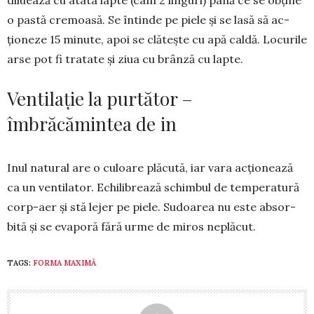
o pastă cre­moasă. Se întinde pe piele și se lasă să ac­
ționeze 15 minute, apoi se clătește cu apă caldă. Locurile
arse pot fi tratate și ziua cu brânză cu lapte.
Ventilație la purtător –
îmbrăcămintea de in
Inul natural are o culoare plă­cută, iar vara acționează
ca un ven­tilator. Echili­brea­ză schimbul de temperatură
corp-aer și stă lejer pe piele. Sudoarea nu este absor­
bită și se evaporă fără urme de miros neplăcut.
TAGS:
FORMA MAXIMĂ