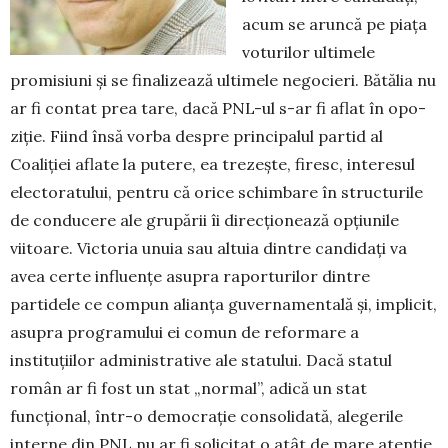
acum se aruncă pe piaţa
voturilor ultimele
promisiuni şi se finalizează ultimele negocieri. Bătălia nu
ar fi contat prea tare, dacă PNL-ul s-ar fi aflat în opo­
ziţie. Fiind însă vorba despre principalul partid al
Coaliţiei aflate la putere, ea trezeşte, firesc, interesul
electoratului, pentru că orice schimbare în structurile
de conducere ale grupării îi direcţionează opţiunile
viitoare. Victoria unuia sau altuia dintre candidaţi va
avea certe influenţe asupra raporturilor dintre
partidele ce compun alianţa guvernamentală şi, implicit,
asupra programului ei comun de reformare a
instituţiilor ad­ministrative ale statului. Dacă statul
român ar fi fost un stat „normal”, adică un stat
funcţional, într-o de­mo­craţie consolidată, alegerile
interne din PNL nu ar fi solicitat o atât de mare atenţie.