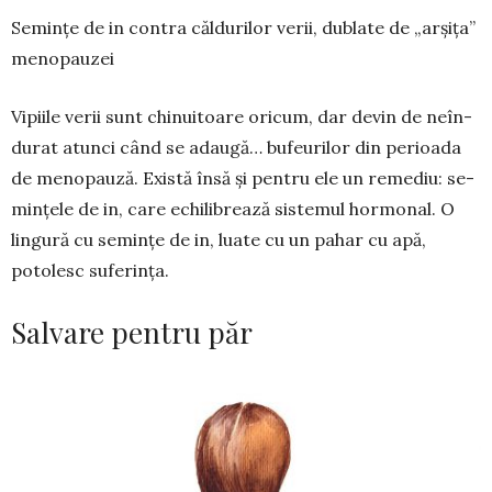
Semințe de in contra căldurilor verii, dublate de „arșița”
menopauzei
Vipiile verii sunt chinuitoare oricum, dar devin de neîn­
durat atunci când se adau­gă… bufeurilor din perioada
de menopauză. Există însă și pentru ele un remediu: se­
mințele de in, care echilibrează sistemul hormonal. O
lingură cu semințe de in, luate cu un pahar cu apă,
potolesc su­ferința.
Salvare pentru păr