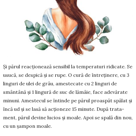
Și părul reacțio­nează sensibil la temperaturi ridi­cate. Se
usucă, se despică și se rupe. O cură de între­ți­nere, cu 3
lin­guri de ulei de grâu, ames­tecate cu 2 lin­­guri de
smântână și 1 lingură de suc de lă­mâie, face adevărate
mi­nuni. A­mes­tecul se întinde pe părul proas­păt spălat și
încă ud și se lasă să acționeze 15 minute. După trata­
ment, părul devine lu­cios și moale. Apoi se spală din nou,
cu un șam­pon moale.