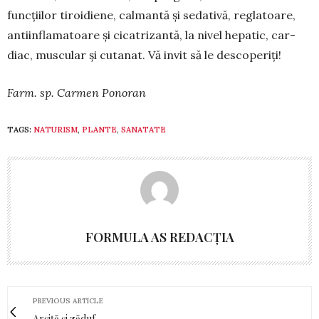
funcțiilor tiroidiene, calmantă și sedativă, reglatoare,
antiinflamatoare și cicatrizantă, la nivel hepatic, car­
diac, muscular și cutanat. Vă invit să le descoperiți!
Farm. sp. Carmen Ponoran
TAGS:
NATURISM
,
PLANTE
,
SANATATE
FORMULA AS REDACȚIA
PREVIOUS ARTICLE
Arșiță și zăduf