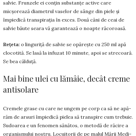
salvie. Frunzele ei conțin sub­stanțe active care
micșorează diame­trul vaselor de sânge din piele și
împiedică transpirația în exces. Două căni de ceai de
salvie băute seara vă garantează o noapte răco­roasă.
Rețeta:
o lin­guriță de salvie se opărește cu 250 ml apă
clocotită. Se lasă la infuzat 10 minute, apoi se strecoară.
Se bea călduță.
Mai bine ulei cu lămâie, decât creme
antisolare
Cremele grase cu care ne ungem pe corp ca să ne apă­
răm de ar­suri îm­pie­di­că pie­lea să transpire cum trebuie.
Su­doa­­rea e un fe­no­men să­nă­­tos, o me­todă de răci­re a
or­ga­nis­mu­lui nos­­tru. Lo­cui­torii de pe malul Mării Me­di­