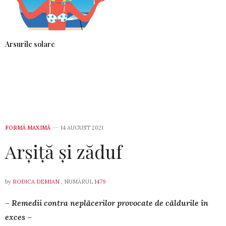
Arsurile solare
FORMĂ MAXIMĂ
14 AUGUST 2021
Arșiță și zăduf
by
RODICA DEMIAN
, NUMĂRUL
1479
– Remedii contra neplăcerilor provocate de căldurile în
exces –