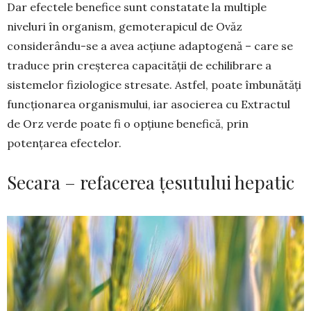
Dar efectele benefice sunt constatate la mul­tiple
niveluri în organism, gemoterapicul de Ovăz
considerându-se a avea acțiune adaptogenă – care se
traduce prin creșterea capacității de echilibrare a
sistemelor fiziologice stresate. Astfel, poate îmbunătăți
funcționarea organismului, iar asocie­rea cu Extractul
de Orz verde poate fi o opțiune benefică, prin
potențarea efectelor.
Secara – refacerea țesutului hepatic