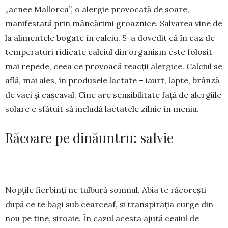
„ac­nee Mallorca”, o a­ler­gie provocată de soa­re,
manifestată prin mân­­că­rimi groaz­nice. Salvarea vi­ne de
la alimentele bo­gate în calciu. S-a dovedit că în caz de
temperaturi ridicate calciul din orga­nism este fo­losit
mai re­pede, ceea ce provoacă re­ac­ții aler­gice. Calciul se
află, mai ales, în pro­dusele lactate – iaurt, lapte, brânză
de vaci și caș­caval. Cine are sensibilitate față de alergiile
solare e sfătuit să includă lactatele zilnic în meniu.
Răcoare pe dinăuntru: salvie
Nopțile fierbinți ne tulbură somnul. Abia te răcorești
după ce te bagi sub cearceaf, și tran­spirația curge din
nou pe tine, șiroaie. În cazul acesta ajută ceaiul de