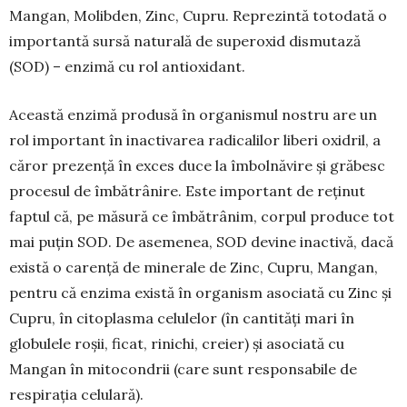
Man­gan, Mo­libden, Zinc, Cu­pru. Repre­zin­tă totodată o
im­por­tantă sursă naturală de superoxid dis­mu­tază
(SOD) – enzimă cu rol antioxidant.
Această enzimă produsă în organismul nostru are un
rol important în inactivarea radicalilor liberi oxidril, a
căror prezență în exces duce la îmbol­năvire și grăbesc
procesul de îmbătrânire. Este important de reținut
faptul că, pe măsură ce îmbă­trânim, corpul produce tot
mai puţin SOD. De ase­menea, SOD devine inactivă, dacă
există o carenţă de minerale de Zinc, Cupru, Man­gan,
pentru că enzima există în orga­nism asociată cu Zinc și
Cupru, în citoplasma celulelor (în cantităţi mari în
globulele roșii, ficat, rinichi, creier) și asociată cu
Mangan în mitocon­drii (care sunt responsabile de
respirația celulară).