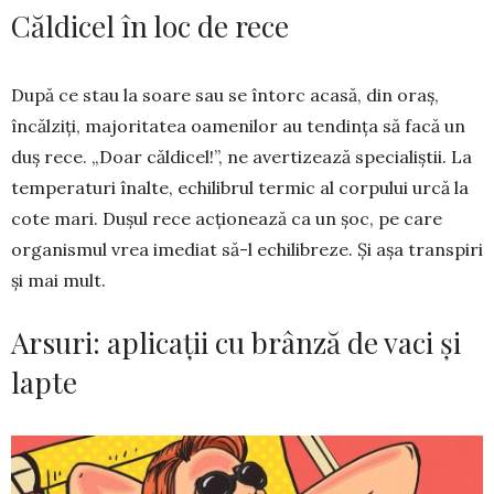
Căldicel în loc de rece
După ce stau la soare sau se întorc acasă, din oraș,
încălziți, majoritatea oamenilor au ten­dința să facă un
duș rece. „Doar căl­dicel!”, ne averti­zează spe­cia­liștii. La
tempe­raturi înalte, echi­librul termic al corpului urcă la
cote mari. Dușul rece acționează ca un șoc, pe care
organismul vrea ime­diat să-l echilibreze. Și așa transpiri
și mai mult.
Arsuri: aplicații cu brânză de vaci și
lapte