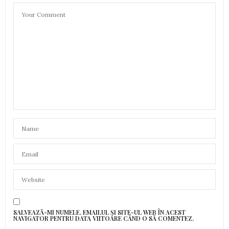
SALVEAZĂ-MI NUMELE, EMAILUL ȘI SITE-UL WEB ÎN ACEST
NAVIGATOR PENTRU DATA VIITOARE CÂND O SĂ COMENTEZ.