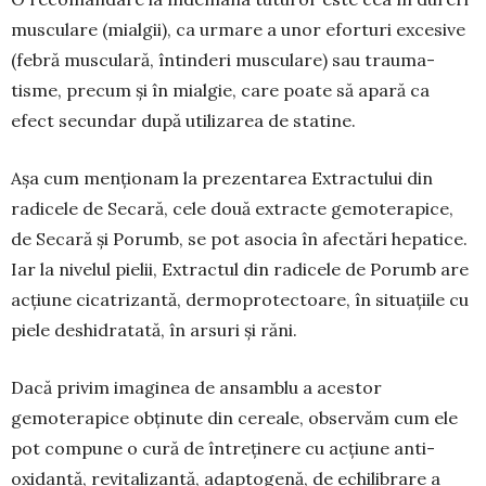
musculare (mialgii), ca ur­mare a unor efor­turi excesive
(febră mus­culară, întinderi mus­culare) sau trau­ma­
tisme, precum și în mialgie, care poate să apară ca
efect secundar după utilizarea de statine.
Așa cum menționam la prezentarea Extractului din
radicele de Secară, cele două extracte gemo­terapice,
de Secară și Porumb, se pot asocia în afectări hepatice.
Iar la nivelul pielii, Extractul din radicele de Porumb are
acțiune cicatrizantă, der­mo­protectoare, în situațiile cu
piele deshi­dratată, în arsuri și răni.
Dacă privim imaginea de ansamblu a acestor
gemoterapice obținute din cereale, observăm cum ele
pot compune o cură de întreținere cu acțiune anti­
oxidantă, revitalizantă, adaptogenă, de echili­brare a