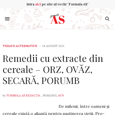
Intra
aici
pe site ul vechi "Formula AS"
TERAPII ALTERNATIVE
14 AUGUST 2021
Remedii cu extracte din
cereale – ORZ, OVĂZ,
SECARĂ, PORUMB
by
FORMULA AS REDACȚIA
, NUMĂRUL
1479
De milenii, între oameni și
cereale exis­tă o alianță pentru susținerea vieții. Pro­