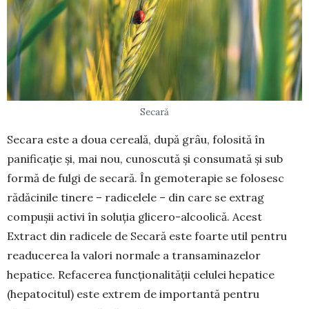
Secară
Secara este a doua cereală, după grâu, folosită în
panificație și, mai nou, cunoscută și consumată și sub
formă de fulgi de secară. În gemoterapie se folosesc
rădăcinile tinere – radicelele – din care se extrag
compușii activi în soluția glicero-al­coolică. Acest
Extract din radicele de Secară este foarte util pentru
readucerea la valori normale a trans­ami­nazelor
hepatice. Refa­cerea funcțio­na­lității celulei hepatice
(hepatocitul) este extrem de importantă pentru