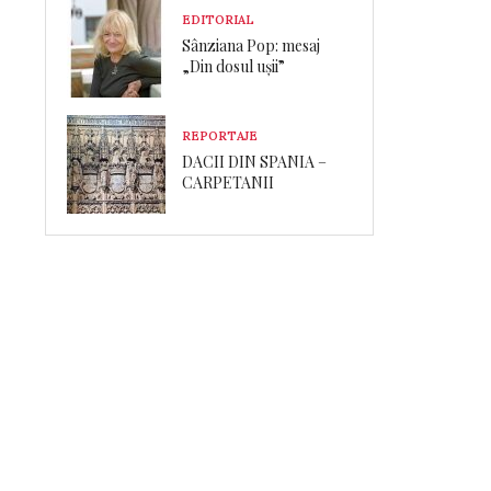
EDITORIAL
Sânziana Pop: mesaj
„Din dosul ușii”
REPORTAJE
DACII DIN SPANIA –
CARPETANII