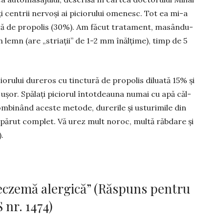
centrii nervoși ai picio­rului ome­nesc. Tot ea mi-a
ură de propolis (30%). Am făcut tra­ta­ment, masându-
in lemn (are „stri­ații” de 1-2 mm înălțime), timp de 5
­cio­rului du­re­ros cu tinc­tură de pro­­polis di­­luată 15% și
ușor. Spă­­lați piciorul în­tot­dea­una nu­mai cu apă căl­
m­binând aces­te me­tode, du­re­rile și usturimile din
is­pă­rut complet. Vă urez mult noroc, multă răb­dare și
.
eczemă alergică” (Răspuns pentru
 nr. 1474)