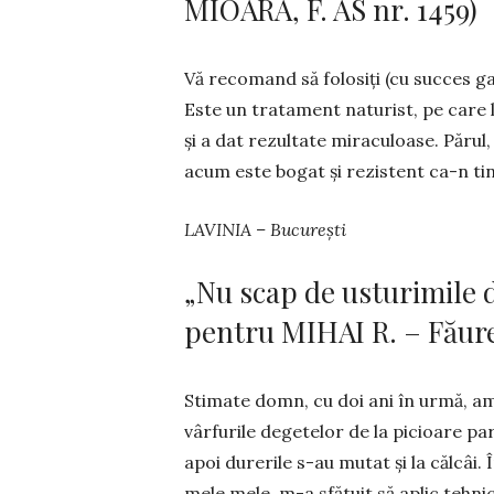
MIOARA, F. AS nr. 1459)
Vă recomand să folosiți (cu succes ga
Este un tratament naturist, pe care l-a
și a dat rezultate mira­culoase. Părul,
acum este bo­­gat și re­zis­tent ca-n tin
LAVINIA – București
„Nu scap de usturimile 
pentru MIHAI R. – Făurei
Stimate domn, cu doi ani în urmă, am a
vârfurile degetelor de la pi­cioare pa
apoi durerile s-au mu­tat și la călcâi.
me­le mele, m-a sfătuit să aplic teh­nic