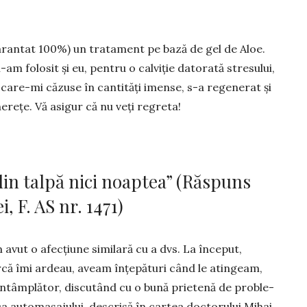
rantat 100%) un tra­ta­ment pe bază de gel de Aloe.
m folosit și eu, pentru o calviție datorată stre­­­sului,
 care-mi că­zuse în can­tități imense, s-a regenerat și
e­rețe. Vă asigur că nu veți re­gre­ta!
din talpă nici noaptea” (Răspuns
, F. AS nr. 1471)
vut o afec­­țiu­ne similară cu a dvs. La început,
rcă îmi ardeau, aveam înțepături când le atin­­­geam,
 În­tâm­plător, discutând cu o bu­nă prietenă de pro­ble­
a automa­sa­ju­lui, descrisă în cartea docto­ru­lui Mi­hai