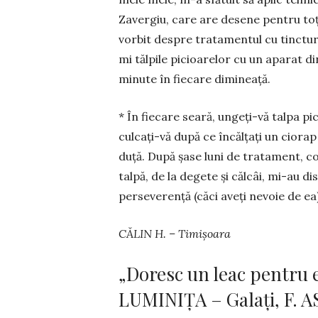
Zavergiu, care are desene pentru toți 
vorbit despre tra­ta­mentul cu tinct
mi tălpile pi­cioa­re­lor cu un aparat d
minute în fiecare di­mi­nea­ță.
* În fie­care sea­ră, un­­­geți-vă tal­pa pi
cul­cați-vă după ce încălțați un cio­rap 
du­ță. După șa­se luni de tratament, co
talpă, de la degete și căl­câi, mi-au d
perseverență (căci aveți nevoie de ea)
CĂLIN H. – Timișoara
„Doresc un leac pentru 
LUMINIȚA – Galați, F. AS