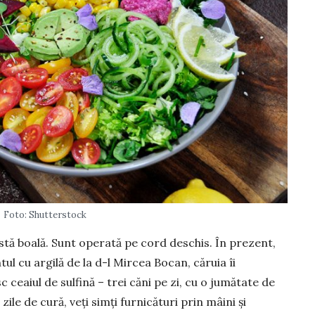
Foto: Shutterstock
astă boală. Sunt operată pe cord deschis. În prezent,
l cu argilă de la d-l Mircea Bocan, că­ruia îi
 ceaiul de sul­fină – trei căni pe zi, cu o jumătate de
le de cură, veți sim­ți furnicături prin mâini și