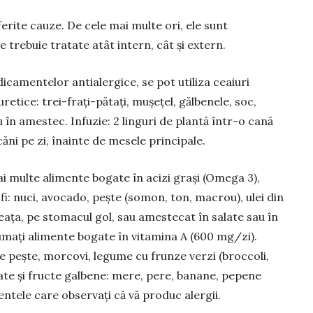
iferite cauze. De cele mai multe ori, ele sunt
 trebuie tratate atât intern, cât și extern.
camen­telor antialergice, se pot utiliza ceaiuri
tice: trei-frați-pătați, mușe­țel, gălbenele, soc,
u în amestec. Infuzie: 2 linguri de plantă într-o cană
ăni pe zi, înainte de mesele principale.
ulte ali­men­te bogate în acizi grași (Omega 3),
fi: nuci, avocado, pește (somon, ton, macrou), ulei din
neața, pe stomacul gol, sau ames­tecat în salate sau în
mați ali­men­te bogate în vitamina A (600 mg/zi).
 de pește, morcovi, legume cu frunze verzi (broccoli,
tate și fructe galbene: mere, pere, banane, pepene
mentele care obser­vați că vă produc alergii.