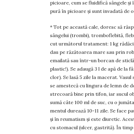
picioare, cum se fluidifică sân­gele ș
pură în pi­cioa­re și sunt in­va­da­tă de
* Tot pe această cale, doresc să răspu
sângelui (trombi), trom­­bo­fle­bi­tă, fle
cut ur­­­mă­torul tratament: 1 kg ră­­dăci
dau pe răză­toa­rea ma­re sau prin robot
emai­la­tă sau într-un borcan de sticlă 
plastic!). Se adau­gă 3 l de apă de la f
clor). Se lasă 5 zile la ma­­ce­rat. Vasu
se ames­tecă cu lin­gu­ra de lemn de d
stre­coară bine prin tifon, iar sucul ob
sumă câte 100 ml de suc, cu o jumă­ta­
mentul du­rează 10-11 zile. Se face p
și în reumatism și este diu­retic. Ace
cu sto­macul (ulcer, gas­­tri­tă). În timp c