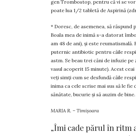
gen Trom­bo­stop, pen­tru că vi se vor fi
poate lua 1/2 ta­ble­tă de Aspirină (zd
* Doresc, de asemenea, să răspund pe
Boala mea de inimă s-a da­­­torat îmbo
am 48 de ani), și este reu­ma­tismală. F
puternic an­ti­bio­tic pentru căile res­
astm. Se beau trei căni de infuzie pe zi
vasul acoperit 15 minute). Acest ceai 
veți simți cum se desfun­dă căile respir
inima ca cele scrise mai sus să le fie
sănătate, bu­cu­rie și să auzim de bine.
MARIA R. – Timișoara
„Îmi cade părul în ritm