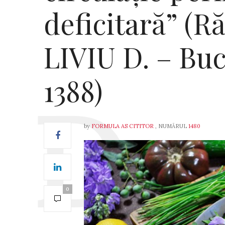
deficitară” (
LIVIU D. – Bucu
1388)
by
FORMULA AS CITITOR
, NUMĂRUL
1480
0