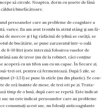
i începe să circule. Noaptea, dorm cu șosete de lână
 o căldură binefă­cătoare.
nd per­­soane­lor care au pro­ble­me de coa­gu­lare a
­­­bită, varice. Eu am avut trombi în atriul stâng și am fă­­
nă de mor­cov și 1 kg ră­dăcină de țelină se cu­­ră­­ță, se
ul de bu­­că­tărie, se pune zarza­va­­tul într-o oală
de 8-10 litri (es­te interzisă folosirea va­­selor de
ântână sau de izvor (nu de la robinet, căci con­ți­ne
l se acoperă cu un tifon sau cu un ca­pac. În fie­care zi,
ouă-trei ori, pentru că fermentează. Du­pă 5 zile, se
ținut (3-3,5 l) se pune în sticle (nu din plastic). Se con­
te de oră înainte de mese, de trei ori pe zi. Tra­ta­
auză timp de o lună, după care se repetă. Este indicat
st suc nu este indicat persoanelor care au pro­ble­me
e con­­­­­su­mați acest suc, nu fo­lo­siți an­ticoagu­lan­­te