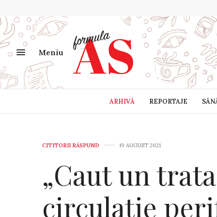
Meniu
ARHIVĂ
REPORTAJE
SĂN
CITITORII RĂSPUND
19 AUGUST 2021
„Caut un trat
circulație peri