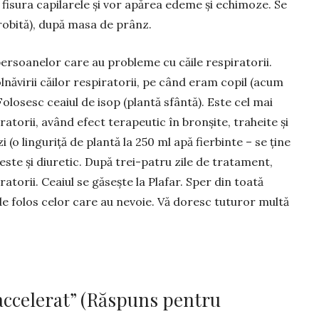
sura ca­­­pi­la­rele și vor apărea ede­­­me și echi­mo­ze. Se
ro­bită), du­pă masa de prânz.
rsoanelor care au pro­bleme cu căile respiratorii.
lnăvirii căilor respiratorii, pe când eram co­pil (acum
olosesc cea­­­iul de isop (plantă sfântă). Este cel mai
piratorii, având efect terapeutic în bronșite, traheite și
 (o lingu­riță de plantă la 250 ml apă fier­binte – se ține
este și diuretic. După trei-patru zile de tratament,
atorii. Ceaiul se găsește la Plafar. Sper din toa­­tă
 de folos celor care au nevoie. Vă doresc tu­turor multă
 accelerat” (Răspuns pentru