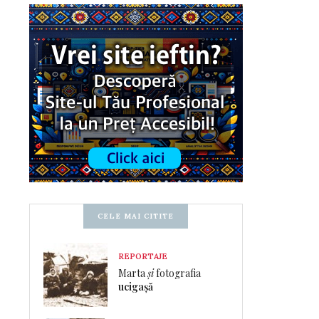
CELE MAI CITITE
REPORTAJE
Marta
și
fotografia
ucigașă