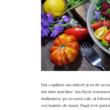
Din copilărie am suferit și eu de ace
mă simt mai bine. Am făcut tratamentu
mulțumesc pe această cale, și folosesc
oră înainte de masă. După trei-patru zi