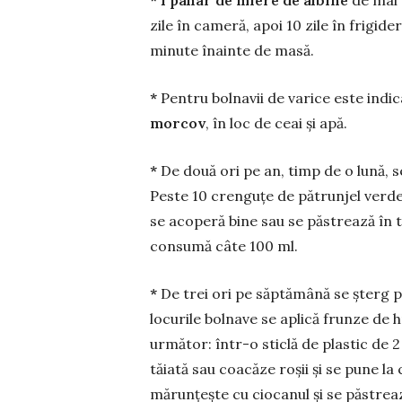
zile în cameră, apoi 10 zile în frigider
minute înainte de masă.
*
Pentru bolnavii de varice este indic
morcov
, în loc de ceai și apă.
*
De două ori pe an, timp de o lună, se
Peste 10 crenguțe de pătrunjel verde
se acoperă bine sau se păstrează în 
consumă câte 100 ml.
*
De trei ori pe săptămână se șterg p
locurile bolnave se aplică frunze de 
următor: într-o sticlă de plastic de 2 
tăiată sau coacăze roșii și se pune l
mărunțește cu ciocanul și se păstreaz