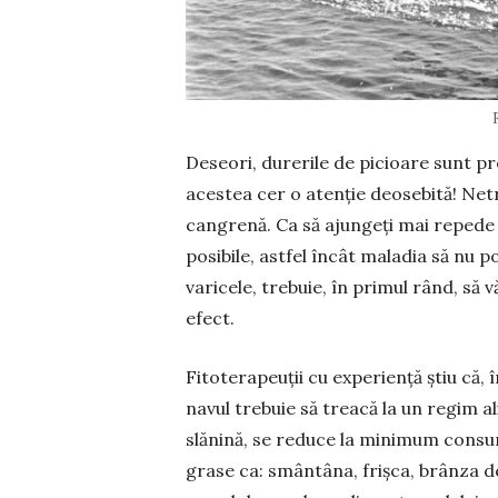
Deseori, durerile de picioare sunt pro
acestea cer o atenție deosebită! Net
cangrenă. Ca să ajungeți mai repede l
posibile, astfel încât maladia să nu p
varicele, trebuie, în primul rând, să v
efect.
Fitoterapeuții cu experien­ță știu că,
navul trebuie să treacă la un regim 
slănină, se reduce la mi­ni­­mum consu
grase ca: smântâna, frișca, brânza d