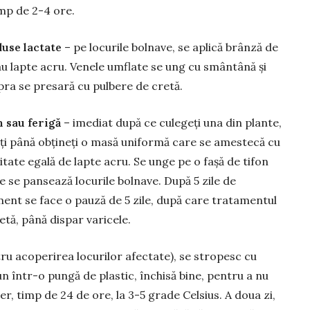
imp de 2-4 ore.
use lactate
– pe locurile bolnave, se aplică brânză de
au lapte acru. Venele um­flate se ung cu smântână și
ra se presară cu pulbere de cretă.
n sau ferigă
– imediat după ce culegeți una din plante,
ți până obțineți o masă uni­formă care se amestecă cu
itate egală de lapte acru. Se unge pe o fașă de ti­fon
e se pansează lo­curile bolnave. După 5 zile de
ent se face o pauză de 5 zile, după care trata­men­tul
etă, până dispar va­ricele.
ru acoperirea lo­cu­rilor afectate), se stropesc cu
n într-o pungă de plastic, închisă bine, pentru a nu
er, timp de 24 de ore, la 3-5 grade Celsius. A doua zi,