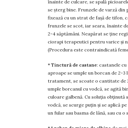
înainte de culcare, se spală picioare
se șterg bine. Frun­zele de varză din 
fixează cu un strat de fașă de tifon, 
frunzele se scot, iar seara, înainte 
2-4 săptămâni. Neapărat se ține regi
ciorapi terapeutici pentru varice și n
(Procedura este contraindicată femei
* Tinctură de castane
: castanele cu
aproape se umple un borcan de 2-3 l
trata­ment, se scoate o cantitate de 
umple borcanul cu vodcă, se agită bin
culoare galbenă. Cu soluția obținută
vod­că, se scurge puțin și se aplică pe
un fular sau basma de lână, sau cu o 
* 1 pahar de miere de albine
de mai 