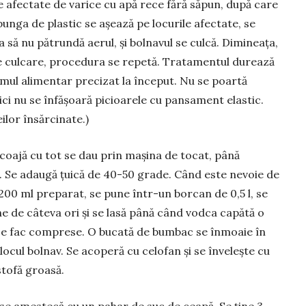
le afectate de varice cu apă rece fără săpun, după care
punga de plastic se așează pe locurile afectate, se
ca să nu pătrundă aerul, și bolnavul se culcă. Dimineața,
de culcare, procedura se repetă. Tra­ta­mentul durează
mul alimentar precizat la început. Nu se poartă
ici nu se în­fășoară picioarele cu pansament elastic.
lor însărcinate.)
 coajă cu tot se dau prin mașina de tocat, până
. Se adaugă țuică de 40-50 grade. Când este nevoie de
200 ml preparat, se pune într-un borcan de 0,5 l, se
e de câteva ori și se lasă până când vodca capătă o
 se fac comprese. O bu­cată de bumbac se înmoaie în
 locul bolnav. Se acoperă cu celofan și se învelește cu
stofă groasă.
se amestecă cu un pahar de suc de ceapă. Se ține 3