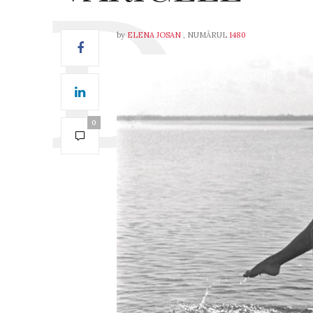
by
ELENA JOSAN
, NUMĂRUL
1480
0