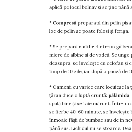
aplică pe locul bolnav și se ține până
* Compresă
preparată din pelin pisat
loc de pelin se poate folosi și feriga.
*
Se prepară
o alifie
dintr-un gălbenu
miere de albine și de vodcă. Se unge p
deasupra, se învelește cu celofan și 
timp de 10 zile, iar după o pauză de 1
*
Oamenii cu varice care locuiesc la ț
țăran duce o luptă cruntă:
pălămida
.
spală bine și se taie mărunt. Într-u
se fierbe 40-60 minute, se învelește b
înmoaie fâșii de bumbac sau de in nev
până sus. Lichidul nu se stoarce. De