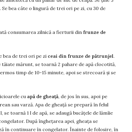
. Se bea câte o lin­gură de trei ori pe zi, cu 30 de
ată con­sumarea zilnică a fierturii din
frunze de
 bea de trei ori pe zi
ceai din frunze de pătrunjel
.
 tăiate mărunt, se toarnă 2 pahare de apă clocotită,
termos timp de 10-15 minute, apoi se strecoară și se
icioarele cu
apă de gheață
, de jos în sus, apoi pe
hrean sau varză. Apa de gheață se prepară în felul
l, se toarnă 1 l de apă, se adaugă bu­că­țele de lămîie
a congelator. După înghețarea apei, gheața se
ă în conti­nuare în congelator. Înainte de folosire, în