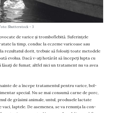
Foto: Shutterstock – 3
­vocate de varice și tromboflebită. Sufe­rințele
ratate la timp, conduc la eczeme varicoase sau
a rezultatul dorit, trebuie să folosiți toate metodele
oată evolua. Dacă v-ați hotărât să începeți lupta cu
ă lăsați de fumat; altfel nici un tratament nu va avea
 înainte de a începe tratamentul pentru varice, bol­
alimentar special. Nu se mai consumă carne de porc,
mul de grăsimi animale, untul, pro­dusele lac­tate
e vaci, laptele. De asemenea, se va renunța la con­