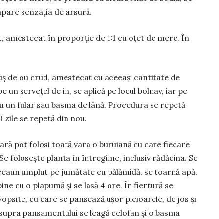
 apare senzația de ar­sură.
, ames­tecat în proporție de 1:1 cu oțet de mere. În
ș de ou crud, amestecat cu aceeași cantitate de
e un șervețel de in, se aplică pe locul bolnav, iar pe
cu un fular sau basma de lână. Proce­dura se repetă
0 zile se repetă din nou.
ară pot folosi toată vara o buruiană cu care fiecare
 Se folosește planta în întregime, inclusiv rădăcina. Se
n ceaun umplut pe jumătate cu pălămidă, se toarnă apă,
ine cu o plapumă și se lasă 4 ore. În fier­tură se
op­site, cu care se pansează ușor picioarele, de jos și
asupra pansa­mentului se leagă celofan și o basma