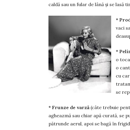
caldă sau un fular de lână și se lasă t
* Prod
vaci s
deasup
* Peli
o toca
o cant
cu car
tratam
se rep
* Frunze de varză
(câte trebuie pent
agheazmă sau chiar apă curată, se pu
pătrunde aerul, apoi se bagă în frigid