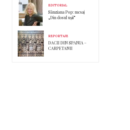
EDITORIAL
Sânziana Pop: mesaj
„Din dosul ușii”
REPORTAJE
DACII DIN SPANIA –
CARPETANII