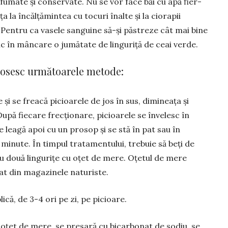
fumate și conser­vate. Nu se vor face băi cu apă fier­
ța la încălțămintea cu tocuri înalte și la ciorapii
. Pentru ca vasele sanguine să-și păstreze cât mai bine
nic în mâncare o jumătate de linguriță de ceai verde.
olosesc următoa­rele metode:
 și se freacă picioarele de jos în sus, dimineața și
 După fiecare frecțio­nare, picioarele se învelesc în
 leagă apoi cu un prosop și se stă în pat sau în
e minute. În timpul tratamentului, trebuie să beți de
u două lin­gurițe cu oțet de mere. Oțetul de mere
at din magazinele natu­riste.
plică, de 3-4 ori pe zi, pe picioare.
oțet de mere, se presară cu bicarbonat de sodiu, se