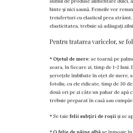
sumul de produse alimen­tare dulci, a
binte și nici saună. Fe­meile vor renun
treisferturi cu elasticul prea strâmt
elasticitatea, trebuie să adăugați zil
Pentru tratarea varicelor, se f
* Oțetul de mere
: se toarnă pe palme
seara, în fiecare zi, timp de 1-2 luni.
șervețele îmbibate în oțet de mere, se
fotoliu, cu ele ridicate, timp de 30 d
două ori pe zi câte un pahar de apă c
trebuie pre­parat în casă sau cumpăr
*
Se taie
felii subțiri de roșii
și se a
* O felie de pâine albă
se înmoaie în 