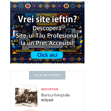
CELE MAI CITITE
REPORTAJE
Marta
și
fotografia
ucigașă