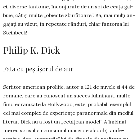
ei, diverse fan­­­­to­me, în­con­­ju­rate de un soi de cea­ță găl­
bu­ie, cât și multe „o­biec­te zbu­ră­toa­re”. Ba, mai mulți an­
ga­jați au vă­zut, în re­pe­­tate rân­duri, chiar fantoma lui
Stein­beck!
Philip K. Dick
Fata cu peștișorul de aur
Scriitor american prolific, au­tor a 121 de nuvele și 44 de
ro­ma­ne, care au cunoscut un suc­ces ful­mi­nant, multe
fiind ecra­nizate la Hollywood, este, pro­ba­bil, exemplul
cel mai com­­plex de experiențe paranormale din mediul
literar. Dick nu a fost un „cetățean model”. A îm­binat
me­reu scri­sul cu consumul masiv de alcool și am­fe­