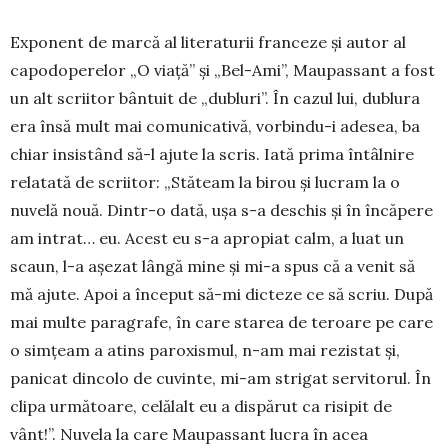
Exponent de marcă al lite­ra­turii franceze și autor al
capo­doperelor „O viață” și „Bel-Ami”, Maupassant a fost
un alt scriitor bântuit de „dubluri”. În cazul lui, dublura
era însă mult mai comunicativă, vorbindu-i adesea, ba
chiar insistând să-l ajute la scris. Iată prima întâlnire
relatată de scriitor: „Stăteam la birou și lucram la o
nuvelă nouă. Dintr-o dată, ușa s-a deschis și în încăpere
am intrat… eu. Acest eu s-a apropiat calm, a luat un
scaun, l-a așezat lângă mine și mi-a spus că a venit să
mă ajute. Apoi a în­ceput să-mi dicteze ce să scriu. După
mai multe pa­ra­grafe, în care sta­rea de teroare pe ca­re
o simțeam a atins paroxis­mul, n-am mai rezistat și,
panicat dincolo de cu­vinte, mi-am stri­gat ser­vitorul. În
clipa următoare, celălalt eu a dis­pă­rut ca risipit de
vânt!”. Nuvela la care Maupassant lucra în acea