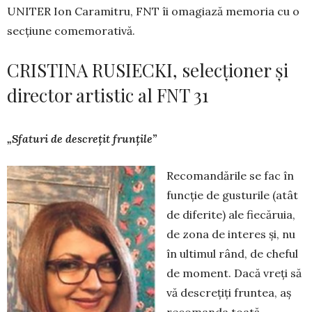
UNITER Ion Ca­ramitru, FNT îi oma­giază me­moria cu o
secțiune come­morativă.
CRISTINA RUSIECKI, selecționer și
director artistic al FNT 31
„Sfaturi de descrețit frunțile”
Recomandările se fac în
funcție de gusturile (atât
de diferite) ale fie­căruia,
de zona de interes și, nu
în ultimul rând, de cheful
de moment. Dacă vreți să
vă descrețiți fruntea, aș
recomanda toată