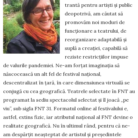
trantă pentru artiști și public
deo­potrivă, am căutat să
promovăm noi moduri de
funcționare a teatrului, de
reorganizare adaptabilă și
suplă a creației, capabilă să
reziste restricțiilor impuse
de valurile pandemiei. Ne-am forțat imagi­nația să
născocească un alt fel de festival național,
descentralizat în țară, în care dimensiunea virtuală se
conjugă cu cea geografică. Teatrele selectate în FNT au
programat la sediu spectacolul selectat și îl joacă „pe
viu”, sub sigla FNT 31. Formatul online al fes­tivalului e,
astfel, extins fizic, iar atri­butul național al FNT devine o
realitate geografică. Nu în ulti­mul rând, pentru că ne-
am despărțit ne­aș­teptat de artistul și președintele