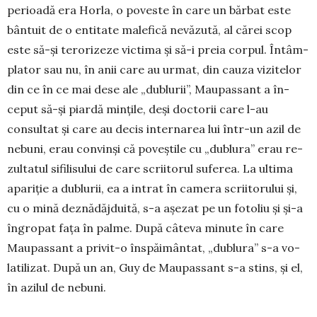
perioadă era Horla, o poveste în care un bărbat este
bântuit de o enti­tate malefică nevă­zută, al cărei scop
este să-și terori­ze­ze victima și să-i preia corpul. În­tâm­
plator sau nu, în anii care au ur­mat, din cauza vizi­telor
din ce în ce mai dese ale „du­blu­rii”, Mau­passant a în­
ceput să-și piardă mințile, deși doctorii care l-au
consul­tat și care au decis internarea lui într-un azil de
ne­buni, erau con­vinși că poveștile cu „du­blura” erau re­
zul­tatul sifi­lisului de care scriitorul su­ferea. La ultima
apariție a du­blu­rii, ea a in­trat în ca­mera scri­itorului și,
cu o mi­nă deznădăj­duită, s-a așe­zat pe un fotoliu și și-a
în­gropat fața în palme. Du­pă câteva minute în ca­re
Maupassant a privit-o îns­păi­mântat, „du­blu­ra” s-a vo­
latilizat. După un an, Guy de Maupassant s-a stins, și el,
în azilul de ne­buni.