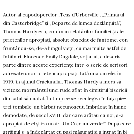
Autor al capodoperelor „Tess d’Urberville”, „Pri­ma­rul
din Casterbridge” și „De­parte de lumea dezlăn­țu­ită”,
Thomas Hardy era, con­form relatărilor familiei și ale
prietenilor apropiați, ab­solut obsedat de fan­to­me, con­
fruntându-se, de-a lungul vie­ții, cu mai multe astfel de
în­tâlniri. Florence Emily Dug­dale, soția lui, a descris
parte dintre aceste expe­riențe într-o serie de scrisori
adresate unor prieteni apro­piați. Iată una din ele: în
1919, în ajunul Cră­ciu­nului, Thomas Hardy a mers să
viziteze mor­mântul unei rude aflat în cimitirul bisericii
din satul său natal. În timp ce se reculegea în fața pie­
trei tombale, un bărbat necunoscut, îmbrăcat în haine
de­modate, de se­col XVIII, dar care ară­tau ca noi, s-a
apro­piat de el și i-a urat: „Un Cră­ciun ver­de!”. După care
străinul s-a în­de­părtat cu pași mă­su­rați și a intrat în bi­