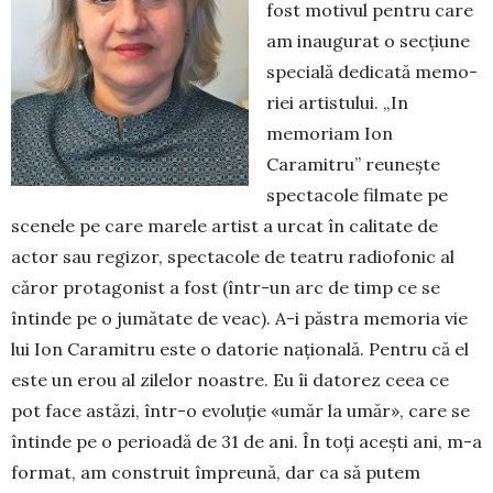
fost motivul pentru care
am inaugurat o secțiune
specia­lă dedicată memo­
riei artistului. „In
memoriam Ion
Caramitru” reu­nește
spectacole filmate pe
scenele pe care marele artist a urcat în calitate de
actor sau regizor, spec­tacole de teatru radiofonic al
căror protagonist a fost (într-un arc de timp ce se
întinde pe o jumătate de veac). A-i păstra memoria vie
lui Ion Caramitru este o datorie națională. Pentru că el
este un erou al zilelor noastre. Eu îi datorez ceea ce
pot face astăzi, într-o evoluție «umăr la umăr», care se
întinde pe o perioadă de 31 de ani. În toți acești ani, m-a
format, am con­struit împreună, dar ca să putem