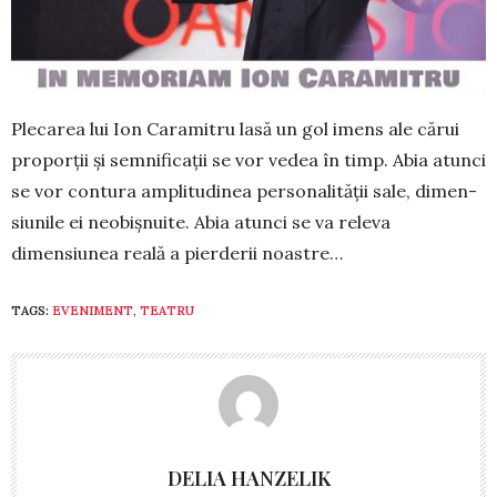
Plecarea lui Ion Caramitru lasă un gol imens ale cărui
proporţii şi semni­ficaţii se vor vedea în timp. Abia atunci
se vor contura ampli­tudinea persona­lităţii sale, dimen­
siunile ei neobişnuite. Abia atunci se va releva
dimensiunea reală a pier­derii noastre…
TAGS:
EVENIMENT
,
TEATRU
DELIA HANZELIK