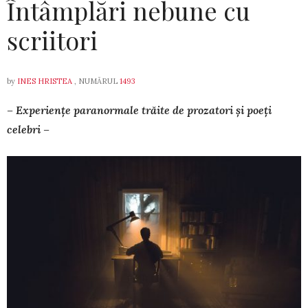
Întâmplări nebune cu
scriitori
by
INES HRISTEA
, NUMĂRUL
1493
– Experiențe paranormale trăite de prozatori și poeți
celebri –