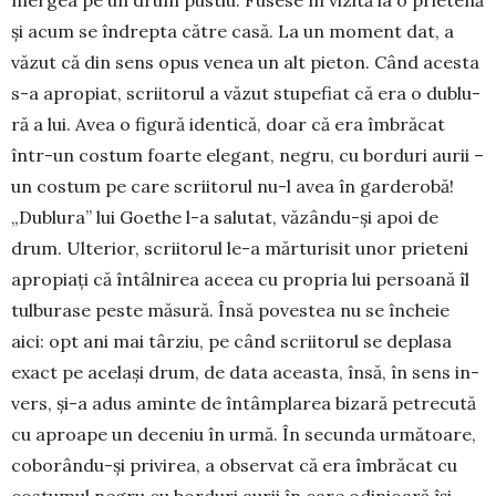
mergea pe un drum pustiu. Fusese în vizită la o pri­etenă
și acum se îndrepta că­tre casă. La un moment dat, a
văzut că din sens opus venea un alt pieton. Când acesta
s-a apropiat, scriitorul a vă­zut stupe­fiat că era o du­blu­
ră a lui. A­vea o figură iden­tică, doar că era îm­bră­cat
într-un cos­tum foarte e­le­gant, ne­gru, cu bor­duri au­rii –
un cos­tum pe ca­re scrii­torul nu-l avea în gar­de­robă!
„Du­­blura” lui Goethe l-a sa­lutat, vă­zân­du-și apoi de
drum. Ul­te­rior, scriitorul le-a măr­turisit unor pri­eteni
apro­piați că în­­tâl­nirea aceea cu propria lui per­soană îl
tulbu­rase peste măsură. Însă povestea nu se încheie
aici: opt ani mai târziu, pe când scrii­torul se deplasa
exact pe același drum, de data aceas­ta, însă, în sens in­
vers, și-a adus amin­te de întâmplarea bi­zară petre­cută
cu aproape un deceniu în urmă. În secunda următoare,
cobo­rându-și privirea, a obser­vat că era îmbrăcat cu