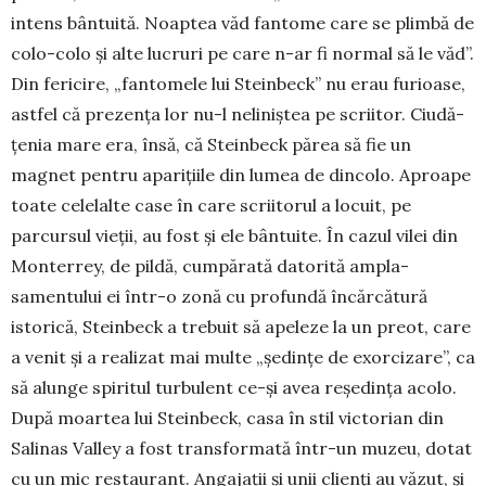
intens bântuită. Noap­tea văd fantome care se plimbă de
colo-colo și alte lucruri pe care n-ar fi normal să le văd”.
Din fe­ri­cire, „fantomele lui Steinbeck” nu erau furioase,
astfel că prezența lor nu-l neliniștea pe scriitor. Ciudă­
țe­nia mare era, însă, că Steinbeck părea să fie un
magnet pentru aparițiile din lumea de dincolo. Aproape
toa­te ce­le­lalte case în ca­re scriitorul a lo­cuit, pe
parcursul vie­ții, au fost și ele bân­tuite. În cazul vilei din
Monterrey, de pildă, cum­părată dato­rită am­pla­
samentului ei într-o zonă cu profundă în­căr­cătură
istorică, Stein­­beck a trebuit să apeleze la un preot, care
a venit și a realizat mai multe „șe­dințe de exor­cizare”, ca
să alunge spiritul turbulent ce-și avea reședința acolo.
După moartea lui Stein­beck, casa în stil victorian din
Salinas Valley a fost trans­for­ma­tă într-un mu­zeu, dotat
cu un mic res­tau­rant. Anga­jații și unii clienți au vă­­zut, și