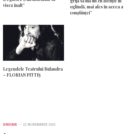
grijă să mă uit cu atenție în
visez înalt”
oglindă, mai ales în aceea a
conștiinței”
Legendele Teatrului Bulandra
– FLORIAN PITTIȘ
ENIGME
22 NOIEMBRIE 2021