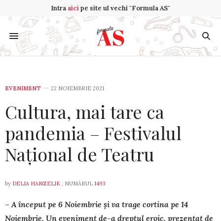
Intra
aici
pe site ul vechi "Formula AS"
EVENIMENT
22 NOIEMBRIE 2021
Cultura, mai tare ca
pandemia – Festivalul
Național de Teatru
by
DELIA HANZELIK
, NUMĂRUL
1493
– A început pe 6 Noiembrie și va trage cortina pe 14
Noiem­brie. Un eveniment de-a dreptul eroic, prezentat de