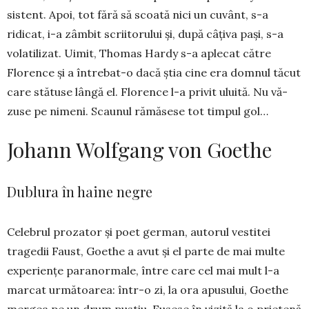
sistent. Apoi, tot fără să scoată nici un cuvânt, s-a
ridicat, i-a zâm­bit scriitorului și, după câțiva pași, s-a
volatilizat. Uimit, Thomas Hardy s-a aplecat că­tre
Florence și a întrebat-o dacă știa cine era dom­nul tăcut
care stătuse lângă el. Flo­rence l-a privit ulu­ită. Nu vă­
zuse pe nimeni. Scau­nul rămă­sese tot timpul gol…
Johann Wolfgang von Goethe
Dublura în haine negre
Celebrul prozator și poet german, autorul vestitei
tragedii Faust, Goethe a avut și el parte de mai multe
ex­periențe paranormale, între care cel mai mult l-a
mar­cat următoarea: într-o zi, la ora apusului, Goethe