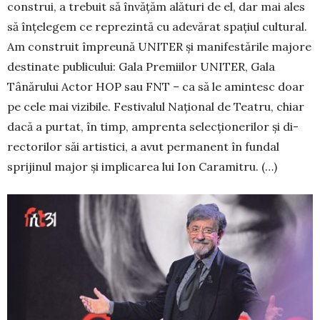
construi, a trebuit să în­vățăm alături de el, dar mai ales
să înțe­legem ce reprezintă cu ade­vărat spațiul cultural.
Am con­struit îm­preună UNITER și manifes­tă­rile majore
destinate publi­cului: Gala Premiilor UNITER, Gala
Tânărului Actor HOP sau FNT – ca să le amintesc doar
pe cele mai vizibile. Festivalul Na­țional de Teatru, chiar
dacă a purtat, în timp, amprenta selecțio­ne­rilor și di­
rec­torilor săi artistici, a avut permanent în fundal
sprijinul major și im­pli­carea lui Ion Caramitru. (…)