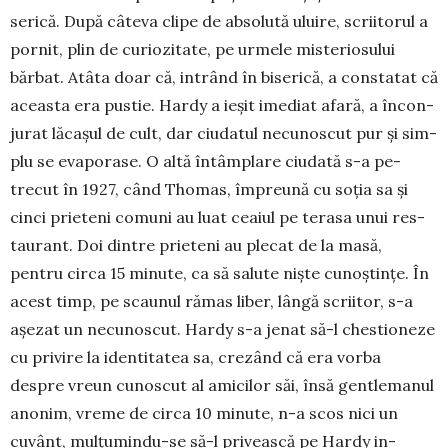
serică. După câteva cli­pe de absolută uluire, scrii­torul a
por­nit, plin de curiozitate, pe urme­le misteriosului
bărbat. Atâta doar că, intrând în biserică, a consta­tat că
aceasta era pustie. Har­dy a ieșit ime­­diat afară, a încon­
jurat lăca­șul de cult, dar ciudatul necu­nos­cut pur și sim­
plu se evaporase. O altă întâmplare ciu­dată s-a pe­
trecut în 1927, când Thomas, împreună cu soția sa și
cinci prieteni co­muni au luat ceaiul pe terasa unui res­
taurant. Doi dintre prieteni au plecat de la masă,
pentru circa 15 minute, ca să salute niște cunoștințe. În
acest timp, pe scaunul rămas liber, lângă scriitor, s-a
așezat un necunoscut. Hardy s-a jenat să-l ches­tioneze
cu pri­vire la identitatea sa, crezând că era vorba
despre vreun cunoscut al amicilor săi, însă gentlemanul
ano­nim, vreme de circa 10 minute, n-a scos nici un
cuvânt, mulțu­mindu-se să-l privească pe Hardy in­