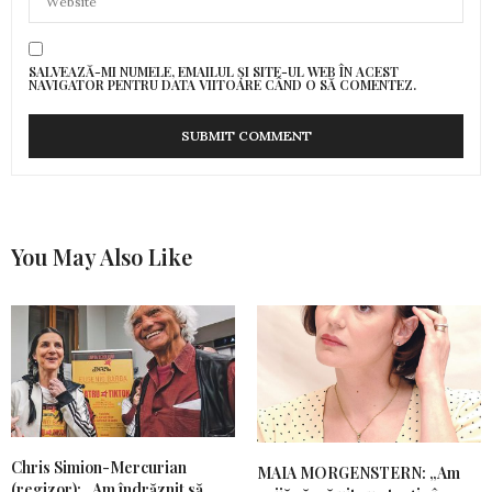
SALVEAZĂ-MI NUMELE, EMAILUL ȘI SITE-UL WEB ÎN ACEST
NAVIGATOR PENTRU DATA VIITOARE CÂND O SĂ COMENTEZ.
You May Also Like
Chris Simion-Mercurian
MAIA MORGENSTERN: „Am
(regizor): „Am îndrăznit să