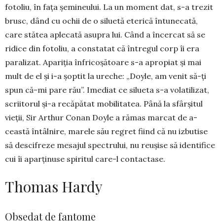
fotoliu, în fața șemi­neului. La un moment dat, s-a trezit
brusc, dând cu ochii de o siluetă eterică în­tunecată,
care stătea aplecată asupra lui. Când a în­cercat să se
ridice din fotoliu, a constatat că în­tregul corp îi era
paralizat. Apariția înfricoșătoare s-a apro­piat și mai
mult de el și i-a șoptit la ureche: „Doyle, am venit să-ți
spun că-mi pare rău”. Ime­diat ce si­lueta s-a vola­ti­li­zat,
scrii­to­rul și-a recă­pătat mo­bili­ta­tea. Până la sfâr­șitul
vieții, Sir Arthur Conan Doyle a ră­mas mar­cat de a­
ceastă în­tâlnire, ma­rele său regret fi­ind că nu iz­butise
să des­ci­freze me­sajul spec­trului, nu re­ușise să iden­tifice
cui îi apar­ținuse spi­ritul care-l con­tactase.
Thomas Hardy
Obsedat de fantome