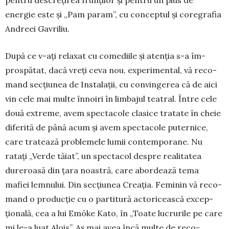
energie este și „Pam param”, cu conceptul și core­grafia
Andreei Ga­vriliu.
După ce v-ați relaxat cu co­­mediile și atenția s-a îm­
prospătat, dacă vreți ceva nou, experimental, vă reco­
mand sec­țiunea de Instalații, cu con­vingerea că de aici
vin cele mai multe înnoiri în limbajul teatral. Între cele
două extre­me, avem spec­ta­cole clasice tratate în cheie
diferită de până acum și avem spectacole puternice,
care tratează pro­ble­mele lumii contemporane. Nu
ratați „Verde tăiat”, un spectacol despre realitatea
dure­roasă din țara noastră, care abordează tema
mafiei lemnului. Din secțiunea Creația. Feminin vă reco­
mand o pro­duc­ție cu o partitură actoricească excep­
țională, cea a lui Emöke Kato, în „Toate lucrurile pe care
mi le-a luat Alois”. Aș mai avea încă multe de reco­