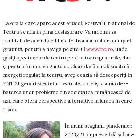
La ora la care apare acest articol, Festivalul Național de
Teatru se află în plină desfășurare. Vă îndemn să
profitați de această ediție a festivalului online, com­plet
gratuită, pentru a naviga pe site-ul
www.fnt.ro
, unde
găsiți spectacole de teatru pentru toa­te gusturile, dar
și pen­tru for­marea gustului. Chiar dacă nu obișnuiți să
mergeți re­gulat la teatru, aveți ocazia să des­co­periți în
FNT 31 genuri și este­tici teatrale, care își asumă dez­
baterea unor probleme din so­cietatea românească de
azi, care oferă perspective alterna­tive la lumea în care
trăim.
În urma stagiunii pandemice
2020/21, impre­vizibilă și frus­