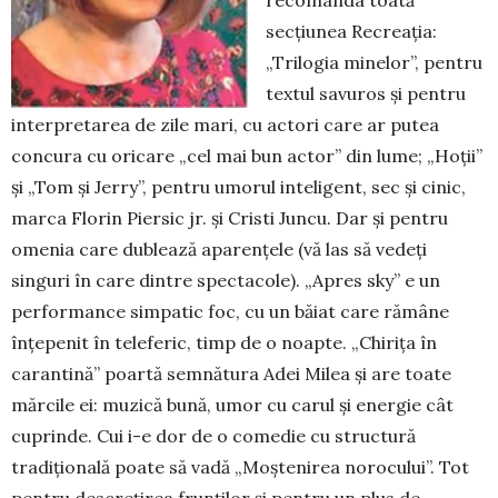
secțiunea Recreația:
„Trilogia minelor”, pentru
textul savu­ros și pentru
in­terpretarea de zile mari, cu actori care ar putea
concura cu oricare „cel mai bun actor” din lume; „Hoții”
și „Tom și Jerry”, pentru umorul in­te­li­gent, sec și cinic,
marca Florin Piersic jr. și Cristi Juncu. Dar și pentru
omenia care dublează aparen­țele (vă las să vedeți
singuri în care dintre spec­tacole). „Apres sky” e un
performance simpa­tic foc, cu un băiat care rămâne
înțepenit în tele­feric, timp de o noapte. „Chirița în
carantină” poar­tă sem­nătura Adei Milea și are toate
mărcile ei: mu­zică bună, umor cu carul și ener­gie cât
cuprinde. Cui i-e dor de o comedie cu structură
tradițională poate să vadă „Moștenirea norocului”. Tot
pentru descrețirea frunților și pentru un plus de