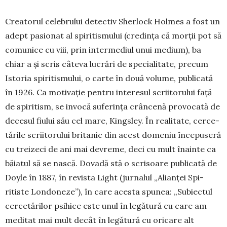
Creatorul celebrului detec­tiv Sherlock Holmes a fost un
adept pasionat al spiritismului (credința că morții pot să
co­munice cu viii, prin inter­me­diul unui medium), ba
chiar a și scris câteva lucrări de specialitate, pre­cum
Istoria spiritismului, o carte în două volume, publicată
în 1926. Ca mo­tivație pentru interesul scriitorului față
de spiritism, se invocă suferința crâncenă provocată de
decesul fiului său cel mare, Kingsley. În realitate, cerce­
tările scriitorului bri­tanic din acest domeniu înce­puseră
cu treizeci de ani mai devreme, deci cu mult înainte ca
băiatul să se nască. Dovadă stă o scri­soare publicată de
Doyle în 1887, în revista Light (jurnalul „Alianței Spi­
ritiste Londoneze”), în care acesta spunea: „Su­biec­tul
cercetărilor psihice este unul în legătură cu care am
meditat mai mult decât în legătură cu oricare alt