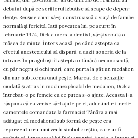
tamine, dar „aventurile” lui de dincolo de rea­litate au
debu­tat după ce scriitorul izbutise să scape de de­pen­
dențe. Reușise chiar să-și cons­truiască o viață de fa­­milie
normală și fericită. Iată povestea lui, pe scurt: în
februarie 1974, Dick a mers la den­tist, să-și scoată o
măsea de minte. În­tors acasă, pe când aș­tepta ca
efectul anestezicului să dispară, a auzit so­neria de la
intrare. În pragul ușii îl aștepta o tâ­nără necunoscută,
cu păr negru și ochi mari, care pur­ta la gât un medalion
din aur, sub forma unui pește. Marcat de o senzație
ciudată și atras în mod inexplicabil de medalion, Dick a
întrebat-o pe fe­meie cu ce putea s-o ajute. Aceasta i-a
răspuns că ea venise să-l ajute pe el, aducându-i me­di­
ca­men­te­le comandate la farma­cie! Tânăra a mai
adăugat că medalionul sub formă de pește era
reprezentarea unui vechi simbol creștin, care ar fi