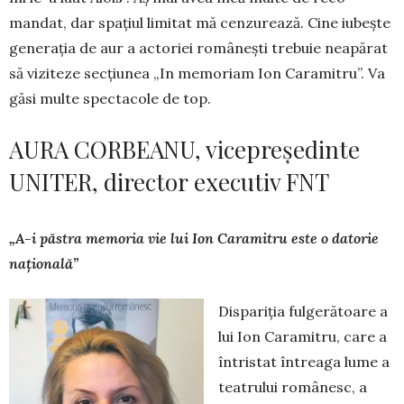
mandat, dar spațiul limitat mă cenzurează. Cine iubește
ge­nerația de aur a actoriei românești trebuie neapărat
să viziteze secțiunea „In memoriam Ion Cara­mitru”. Va
găsi multe spectacole de top.
AURA CORBEANU, vicepreședinte
UNITER, director executiv FNT
„A-i păstra memoria vie lui Ion Caramitru este o datorie
națională”
Dispariția fulgerătoare a
lui Ion Caramitru, care a
întristat întreaga lume a
teatrului românesc, a