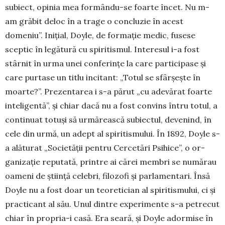
subiect, opinia mea formându-se foarte încet. Nu m-
am grăbit deloc în a trage o concluzie în acest
domeniu”. Inițial, Doyle, de formație me­dic, fusese
sceptic în legătură cu spiritismul. In­te­­re­sul i-a fost
stâr­nit în urma unei con­ferințe la care par­ti­cipase și
care pur­tase un titlu in­ci­tant: „Totul se sfâr­șește în
moar­te?”. Pre­zen­tarea i s-a pă­rut „cu ade­vărat foar­­te
in­teligentă”, și chiar dacă nu a fost con­vins întru totul, a
con­­tinuat to­tuși să ur­mă­reas­că su­biec­tul, deve­nind, în
ce­le din urmă, un a­dept al spi­ritis­mu­lui. În 1892, Doyle s-
a ală­turat „Socie­tății pen­tru Cerce­tări Psihice”, o or­
ganizație reputată, prin­tre ai cărei membri se numă­rau
oa­meni de ști­ință celebri, filo­zofi și parla­mentari. Însă
Doyle nu a fost doar un teoretician al spiritismului, ci și
prac­ticant al său. Unul dintre experimente s-a petrecut
chiar în pro­pria-i casă. Era seară, și Doyle adormise în