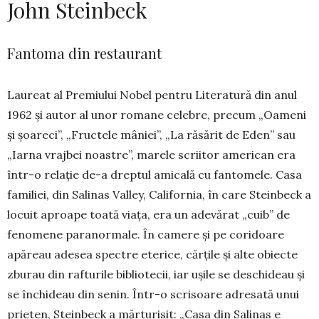
John Steinbeck
Fantoma din restaurant
Laureat al Premiului Nobel pentru Literatură din anul
1962 și autor al unor romane celebre, precum „Oameni
și șoareci”, „Fructele mâniei”, „La răsărit de Eden” sau
„Iarna vrajbei noas­tre”, marele scri­itor american era
într-o relație de-a dreptul ami­cală cu fantomele. Casa
familiei, din Salinas Valley, Ca­lifornia, în care Steinbeck a
locuit aproape toată viața, era un ade­vărat „cuib” de
fenomene para­normale. În camere și pe cori­doa­re
apăreau adesea spectre eterice, căr­țile și alte obiec­te
zburau din rafturile bibliotecii, iar ușile se deschideau și
se închideau din senin. Într-o scri­soare adresată unui
prieten, Steinbeck a măr­turisit: „Casa din Salinas e