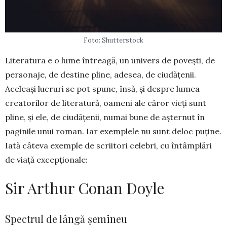
Foto: Shutterstock
Literatura e o lume întreagă, un univers de povești, de
personaje, de destine pline, adesea, de ciudățenii.
Aceleași lucruri se pot spune, însă, și despre lumea
creatorilor de lite­ratură, oameni ale căror vieți sunt
pline, și ele, de ciudățenii, numai bune de așternut în
paginile unui roman. Iar exemplele nu sunt deloc puține.
Iată câteva exemple de scriitori celebri, cu întâm­plări
de viață excepționale:
Sir Arthur Conan Doyle
Spectrul de lângă șemineu