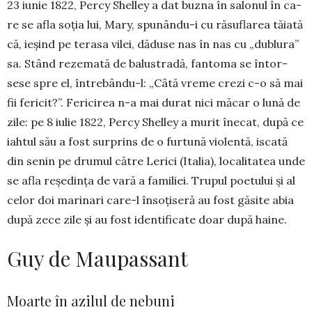
23 iunie 1822, Percy Shelley a dat buz­na în salonul în ca­
re se afla soția lui, Mary, spunându-i cu ră­suflarea tăiată
că, ie­șind pe terasa vilei, dă­­duse nas în nas cu „du­blura”
sa. Stând reze­mată de balus­tra­dă, fan­toma se întor­
sese spre el, întrebân­du-l: „Câtă vreme crezi c-o să mai
fii fericit?”. Fericirea n-a mai durat nici mă­car o lună de
zile: pe 8 iulie 1822, Percy Shel­ley a murit înecat, după ce
iahtul său a fost surprins de o furtună vio­lentă, iscată
din se­nin pe drumul către Le­rici (Italia), localitatea unde
se afla reședința de va­ră a familiei. Tru­pul poetului și al
celor doi ma­rinari care-l în­soțiseră au fost găsite abia
după zece zile și au fost identificate doar după haine.
Guy de Maupassant
Moarte în azilul de nebuni