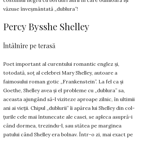
costumul negru cu borduri aurii în care odini­oară își
văzuse înveșmântată „dublura”!
Percy Bysshe Shelley
Întâlnire pe terasă
Poet important al curentului ro­mantic englez și,
totodată, soț al celebrei Mary Shelley, autoare a
faimosului roman go­tic „Fran­kenstein”. La fel ca și
Goethe, Shelley avea și el probleme cu „dublura” sa,
aceasta ajun­gând să-l viziteze a­proa­pe zilnic, în ultimii
ani ai vieții. Chipul „du­blurii” îi apărea lui Shelley din col­
țurile cele mai în­tunecate ale casei, se apleca asu­pră-i
când dor­mea, trezindu-l, sau stătea pe mar­ginea
patului când Shelley era bolnav. Într-o zi, mai exact pe