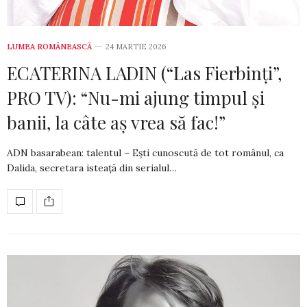
LUMEA ROMÂNEASCĂ
24 MARTIE 2026
ECATERINA LADIN (“Las Fierbinți”,
PRO TV): “Nu-mi ajung timpul și
banii, la câte aș vrea să fac!”
ADN basarabean: talentul – Ești cunoscută de tot românul, ca
Dalida, ­secretara isteață din serialul…