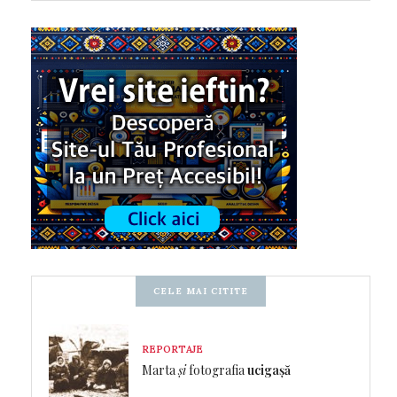
CELE MAI CITITE
REPORTAJE
Marta
și
fotografia
ucigașă