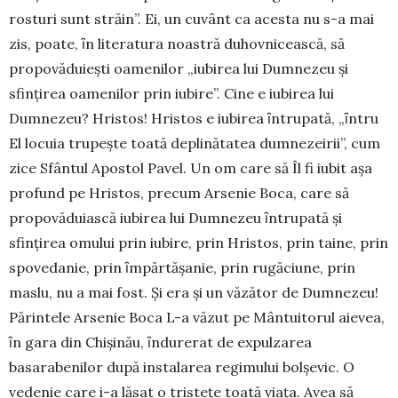
rosturi sunt străin”. Ei, un cuvânt ca acesta nu s-a mai
zis, poate, ȋn literatura noastră duhovnicească, să
propovăduieşti oamenilor „iubi­rea lui Dumnezeu şi
sfinţirea oamenilor prin iubi­re”. Cine e iubirea lui
Dumnezeu? Hristos! Hristos e iubirea ȋntrupată, „ȋntru
El locuia trupeşte toată deplinătatea dumnezeirii”, cum
zice Sfântul Apos­tol Pavel. Un om care să Îl fi iubit aşa
profund pe Hristos, precum Arsenie Boca, care să
propovă­duiască iubirea lui Dumnezeu ȋntrupată şi
sfinţirea omului prin iubire, prin Hristos, prin taine, prin
spo­vedanie, prin ȋmpărtăşanie, prin rugăciune, prin
maslu, nu a mai fost. Şi era şi un văzător de Dumne­zeu!
Părintele Arsenie Boca L-a văzut pe Mântuito­rul aievea,
ȋn gara din Chişinău, ȋndurerat de expul­zarea
basarabenilor după instalarea regimului bol­şe­vic. O
vedenie care i-a lăsat o tristeţe toată viaţa. Avea să