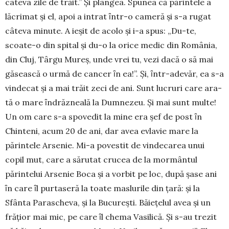
câteva zile de trăit.” Şi plângea. Spunea că părintele a
lăcrimat şi el, apoi a intrat ȋntr-o cameră şi s-a rugat
câteva minute. A ieşit de acolo şi i-a spus: „Du-te,
scoate-o din spital şi du-o la orice medic din România,
din Cluj, Târgu Mureş, unde vrei tu, vezi dacă o să mai
găsească o urmă de cancer ȋn ea!”. Şi, ȋntr-adevăr, ea s-a
vin­decat şi a mai trăit zeci de ani. Sunt lucruri care ara­
tă o mare ȋndrăzneală la Dumnezeu. Şi mai sunt multe!
Un om care s-a spovedit la mine era şef de post ȋn
Chinteni, acum 20 de ani, dar avea evlavie mare la
părintele Arsenie. Mi-a povestit de vindeca­rea unui
copil mut, care a sărutat crucea de la mor­mântul
părintelui Arsenie Boca şi a vorbit pe loc, după şase ani
ȋn care ȋl purtaseră la toate maslurile din ţară: şi la
Sfânta Parascheva, şi la Bucureşti. Băiețelul avea și un
frăţior mai mic, pe care ȋl che­ma Vasilică. Și s-au trezit