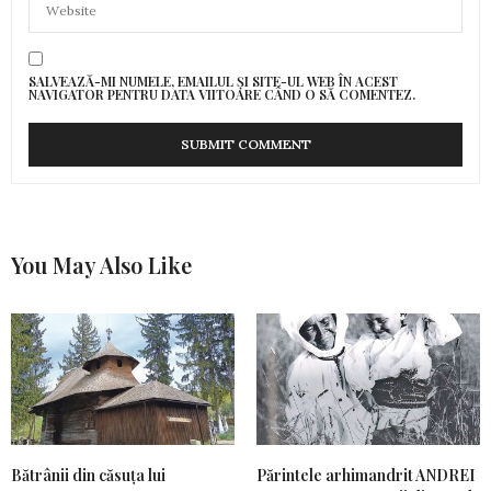
SALVEAZĂ-MI NUMELE, EMAILUL ȘI SITE-UL WEB ÎN ACEST
NAVIGATOR PENTRU DATA VIITOARE CÂND O SĂ COMENTEZ.
You May Also Like
Bătrânii din căsuța lui
Părintele arhimandrit ANDREI