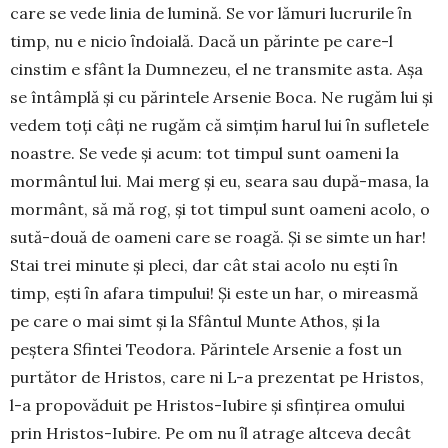
care se vede linia de lumină. Se vor lămuri lucrurile ȋn
timp, nu e nicio ȋndoială. Dacă un părinte pe care-l
cinstim e sfânt la Dumnezeu, el ne transmite asta. Așa
se întâmplă și cu părintele Arsenie Boca. Ne rugăm lui şi
vedem toţi câți ne rugăm că simţim ha­rul lui ȋn sufletele
noastre. Se vede şi acum: tot timpul sunt oameni la
mormântul lui. Mai merg şi eu, seara sau după-masa, la
mormânt, să mă rog, şi tot timpul sunt oameni acolo, o
sută-două de oameni care se roagă. Și se simte un har!
Stai trei minute şi pleci, dar cât stai acolo nu eşti ȋn
timp, eşti ȋn afara timpului! Și este un har, o mireasmă
pe care o mai simt şi la Sfântul Munte Athos, şi la
peştera Sfintei Teodora. Părintele Arsenie a fost un
purtător de Hristos, care ni L-a prezentat pe Hristos,
l-a propo­văduit pe Hristos-Iubire şi sfinţirea omului
prin Hristos-Iubire. Pe om nu ȋl atrage altceva decât