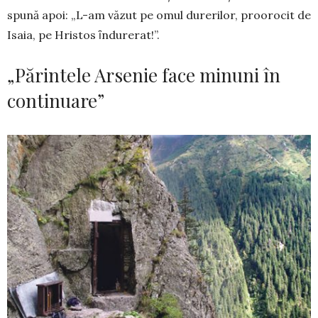
spună apoi: „L-am văzut pe omul durerilor, proorocit de
Isaia, pe Hristos ȋndurerat!”.
„Părintele Arsenie face minuni în
continuare”