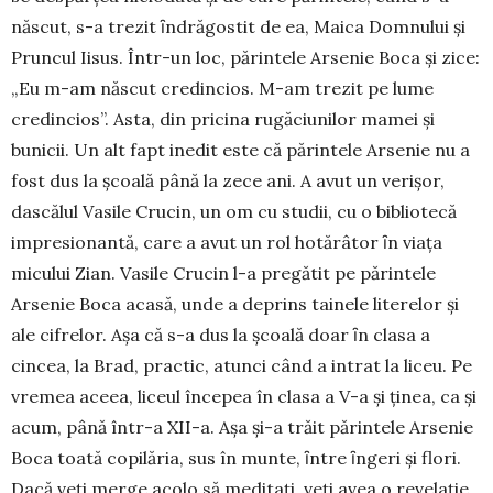
născut, s-a trezit ȋndrăgostit de ea, Maica Domnului şi
Pruncul Iisus. Într-un loc, părintele Arsenie Boca și zice:
„Eu m-am născut credincios. M-am trezit pe lume
credincios”. Asta, din pricina rugăciunilor mamei și
bunicii. Un alt fapt inedit este că părintele Arsenie nu a
fost dus la şcoală până la zece ani. A avut un verişor,
dascălul Vasile Crucin, un om cu studii, cu o bibliotecă
impresionantă, care a avut un rol hotă­râtor ȋn viaţa
micului Zian. Vasile Crucin l-a pregă­tit pe părintele
Arsenie Boca acasă, unde a de­prins tainele literelor şi
ale cifrelor. Așa că s-a dus la școală doar ȋn clasa a
cincea, la Brad, practic, atunci când a intrat la liceu. Pe
vremea aceea, liceul începea în clasa a V-a și ținea, ca și
acum, până într-a XII-a. Așa și-a trăit părintele Arsenie
Boca toată copilăria, sus în munte, ȋntre ȋngeri şi flori.
Dacă veți merge acolo să meditați, veți avea o reve­laţie.