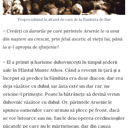
Propovăduind în altarul de vară de la Sâmbăta de Sus
– Credeți că darurile pe care părintele Arsenie le-a avut
din naștere au crescut, prin felul ascetic al vieții lui, până
la a-l apropia de sfințenie?
– El a primit și harisme duhovnicești în timpul șederii
sale în Sfântul Munte Athos. Când a revenit în țară și a
ȋnceput să predice la Sâmbăta era doar diacon, dar era
deja văzător cu duhul, iar ăsta este un dar rar, nu
oricine-l primeşte. Poate la bătrâneţe să devină vreun
duhovnic văzător cu duhul. Or, pă­rin­tele Arsenie le
spunea oamenilor care urmau să plece pe front, dacă
se vor ȋntoarce sau nu. Sau le des­coperea credincioșilor
păcatele pe care nu le măr­tu­riseau, dar din cauza