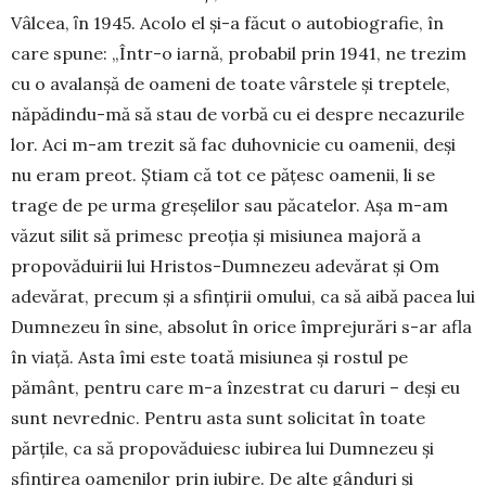
Vâlcea, ȋn 1945. Acolo el și-a făcut o autobiografie, în
care spu­ne: „Într-o iarnă, probabil prin 1941, ne tre­zim
cu o avalanşă de oameni de toate vârstele şi treptele,
năpădindu-mă să stau de vorbă cu ei despre necazurile
lor. Aci m-am trezit să fac duhovnicie cu oamenii, deşi
nu eram preot. Ştiam că tot ce păţesc oamenii, li se
trage de pe urma greşelilor sau păcatelor. Aşa m-am
văzut silit să primesc preoţia şi misiunea majoră a
propo­văduirii lui Hristos-Dumnezeu adevărat şi Om
ade­vărat, precum şi a sfinţirii omului, ca să aibă pacea lui
Dumnezeu în sine, absolut în orice împrejurări s-ar afla
în viaţă. Asta îmi este toată misiunea şi ros­tul pe
pământ, pentru care m-a înzestrat cu da­ruri – deşi eu
sunt nevrednic. Pentru asta sunt soli­citat în toate
părţile, ca să propovăduiesc iubirea lui Dumnezeu şi
sfinţirea oamenilor prin iubire. De alte gânduri şi