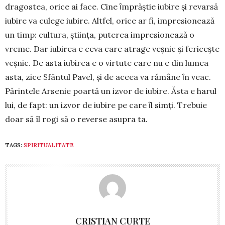
dra­gostea, orice ai face. Cine ȋmprăştie iubire şi revarsă
iubire va culege iubire. Altfel, orice ar fi, impre­sionează
un timp: cultura, ştiinţa, puterea impre­sionează o
vreme. Dar iubirea e ceva care atrage veşnic şi fericeşte
veşnic. De asta iubirea e o virtute care nu e din lumea
asta, zice Sfântul Pavel, şi de aceea va rămâne ȋn veac.
Părintele Ar­senie poartă un izvor de iubire. Ăsta e harul
lui, de fapt: un izvor de iubire pe care ȋl simţi. Trebuie
doar să îl rogi să o reverse asupra ta.
TAGS:
SPIRITUALITATE
CRISTIAN CURTE