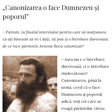
„Canonizarea o face Dumnezeu și
poporul”
– Părinte, la finalul interviului pentru care vă mulțumesc
că ați binevoit să ni-l dați, vă pun şi o ȋntrebare dureroasă:
de ce nu e părintele Arsenie Boca canonizat?
– Asta nu e o ȋntrebare
dureroasă, ci o între­bare
vindecătoare!
Canonizarea, până la
urmă, cred că o face
Dumnezeu și poporul,
adică, toţi cei care se
roagă părintelui, citesc