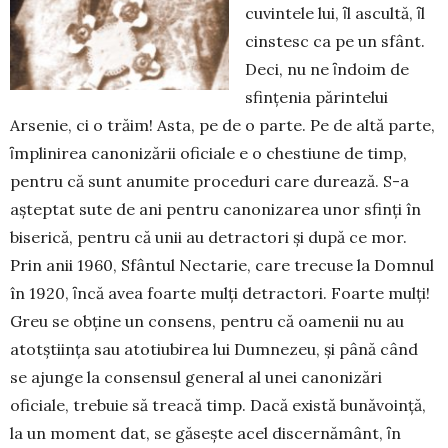
cuvintele lui, ȋl ascultă, ȋl
cinstesc ca pe un sfânt.
Deci, nu ne ȋndoim de
sfinţenia părintelui
Arsenie, ci o trăim! Asta, pe de o parte. Pe de altă parte,
ȋmplinirea canonizării oficiale e o chestiune de timp,
pentru că sunt anumite proceduri care durează. S-a
aşteptat sute de ani pentru cano­nizarea unor sfinţi în
biserică, pentru că unii au detractori și după ce mor.
Prin anii 1960, Sfântul Nectarie, care trecuse la Domnul
în 1920, ȋncă avea foarte mulţi detractori. Foarte mulţi!
Greu se obţine un consens, pentru că oamenii nu au
atotştiinţa sau atotiubirea lui Dumnezeu, și până când
se ajunge la consensul general al unei canonizări
oficiale, tre­buie să treacă timp. Dacă există bunăvoinţă,
la un moment dat, se găseşte acel discernământ, ȋn