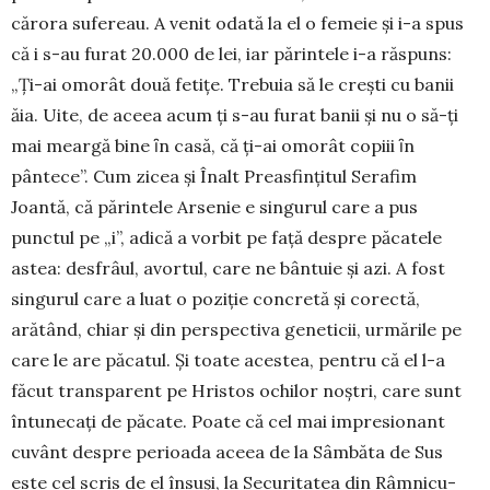
cărora sufereau. A venit odată la el o femeie şi i-a spus
că i s-au furat 20.000 de lei, iar părintele i-a răspuns:
„Ți-ai omorât două fetiţe. Trebuia să le creşti cu banii
ăia. Uite, de aceea acum ţi s-au furat banii şi nu o să-ţi
mai meargă bine ȋn casă, că ţi-ai omorât copiii ȋn
pântece”. Cum zicea şi Înalt Preasfințitul Serafim
Joantă, că părintele Arsenie e singurul care a pus
punctul pe „i”, adică a vorbit pe față des­pre păcatele
astea: desfrâul, avortul, care ne bân­tuie şi azi. A fost
singurul care a luat o po­zi­ţie concretă şi corectă,
arătând, chiar şi din pers­pectiva geneticii, urmările pe
care le are păcatul. Și toate acestea, pentru că el l-a
făcut transparent pe Hristos ochilor noştri, care sunt
întunecați de păcate. Poate că cel mai impre­sio­nant
cuvânt despre perioada aceea de la Sâmbăta de Sus
este cel scris de el însuși, la Securitatea din Râmnicu-