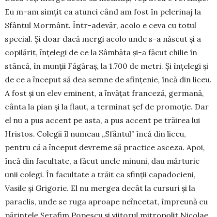
Eu m-am sim­țit ca atunci când am fost în pele­rinaj la
Sfântul Mormânt. Într-adevăr, acolo e ceva cu totul
special. Și doar dacă mergi acolo unde s-a născut și a
copi­lărit, ȋnţelegi de ce la Sâmbăta şi-a făcut chilie în
stâncă, în munții Făgăraș, la 1.700 de metri. Și înțe­legi și
de ce a ȋnceput să dea semne de sfinţenie, încă din liceu.
A fost și un elev eminent, a ȋnvăţat franceză, germană,
cânta la pian și la flaut, a ter­minat şef de promoţie. Dar
el nu a pus accent pe asta, a pus accent pe trăirea lui
Hristos. Colegii îl numeau „Sfântul” încă din liceu,
pentru că a ȋnceput devreme să practice asceza. Apoi,
încă din facultate, a făcut unele minuni, dau mărturie
unii colegi. În facultate a trăit ca sfinţii capadocieni,
Vasile și Gri­gorie. El nu mergea decât la cursuri şi la
para­clis, unde se ruga aproape neȋncetat, împre­ună cu
părin­tele Serafim Popescu şi viitorul mitro­polit Nicolae