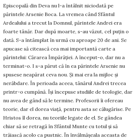
Episcopală din Deva nu l-a întâlnit nicio­dată pe
părintele Arsenie Boca. La vremea când Sfântul
Ardealului a trecut la Domnul, părintele An­drei era
foarte tânăr. Dar după moarte, s-au văzut, cel puțin o
dată. S-a întâmplat în urmă cu aproape 20 de ani. Se
apu­case să citească cea mai importantă carte a
părintelui: Cărarea Împă­răției. A început-o, dar nu a
termi­nat-o. I s-a părut că în ea părintele Arsenie nu
spusese neapărat ceva nou. Și mai era la mijloc și
nerăb­dare. În perioada aceea, tânărul An­drei trecea
printr-o cumpănă. Își în­cepuse studiile de teologie, dar
nu avea de gând să le termine. Profe­sorii îi ofereau
teorie, dar el dorea viață, pentru asta se călugărise. Pe
Hristos îl dorea, nu teoriile legate de el. Se gândea
chiar să se retragă în Sfântul Munte cu totul și să
trăiască acolo ca pustnic. În învălmășeala aceasta de