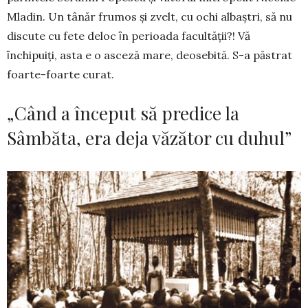
Mladin. Un tânăr frumos și zvelt, cu ochi albaştri, să nu
discute cu fete deloc ȋn perioada facultăţii?! Vă
ȋnchipuiţi, asta e o asceză mare, deosebită. S-a păstrat
foarte-foarte curat.
„Când a început să predice la
Sâmbăta, era deja văzător cu duhul”