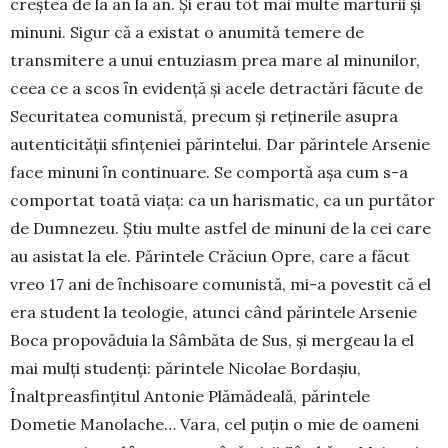
creştea de la an la an. Şi erau tot mai multe mărturii şi
minuni. Sigur că a existat o anumită temere de
transmitere a unui entu­ziasm prea mare al minunilor,
ceea ce a scos ȋn evi­denţă şi acele detractări făcute de
Securitatea comu­nistă, precum şi reţinerile asupra
autenticităţii sfin­ţeniei părintelui. Dar părintele Arsenie
face minuni ȋn continuare. Se comportă aşa cum s-a
comportat toată viaţa: ca un harismatic, ca un purtător
de Dum­nezeu. Știu multe astfel de minuni de la cei care
au asistat la ele. Părintele Crăciun Opre, care a făcut
vreo 17 ani de ȋnchisoare comunistă, mi-a povestit că el
era student la teologie, atunci când părintele Arsenie
Boca propovăduia la Sâmbăta de Sus, şi mergeau la el
mai mulţi studenţi: părintele Nicolae Bordaşiu,
Înaltpreasfinţitul Antonie Plămă­deală, părintele
Dometie Manolache… Vara, cel pu­ţin o mie de oameni