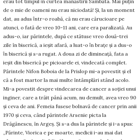
erau tot timpul ȋn curtea mâ­năs­tirii Sâmbăta. Mai puţin
de o mie de oameni nu erau niciodată! Și, la un moment
dat, au adus ȋntr-o roabă, că nu erau cărucioare pe
atunci, o fată de vreo 10-11 ani, care era paralizată. Au
adus-o, iar pă­rintele, după ce stătuse vreo două-trei
zile în biserică, a ieşit afară, a luat-o ȋn braţe şi a dus-o
ȋn biserică şi s-a rugat. A doua zi de dimineaţă, fata a
ieşit din biserică pe picioarele ei, vindecată com­plet.
Părintele Nifon Boboia de la Prislop mi-a po­vestit și el
că a fost martor la mai multe întâmplări stând acolo.
Mi-a povestit despre vindecarea de cancer a soţiei unui
inginer, care a trăit până acum, nu demult, avea vreo 90
şi ceva de ani. Femeia fu­sese bolnavă de cancer prin anii
1970 şi ceva, când părintele Arsenie picta la
Drăgănescu, în Argeș. Și s-a dus la părintele şi i-a spus:
„Părinte, Viorica e pe moarte, medicii i-au mai dat