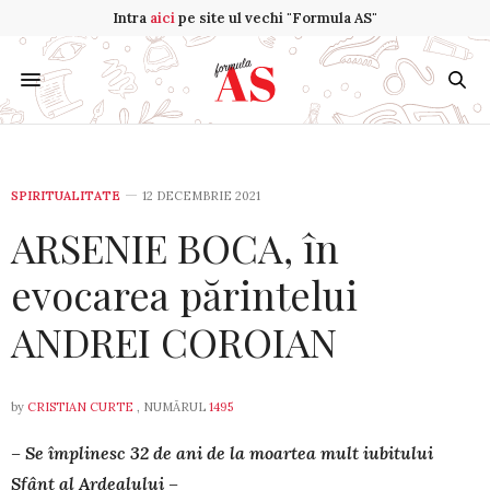
Intra
aici
pe site ul vechi "Formula AS"
SPIRITUALITATE
12 DECEMBRIE 2021
ARSENIE BOCA, în
evocarea părintelui
ANDREI COROIAN
by
CRISTIAN CURTE
, NUMĂRUL
1495
– Se împlinesc 32 de ani de la moartea mult iubi­tului
Sfânt al Ardealului –