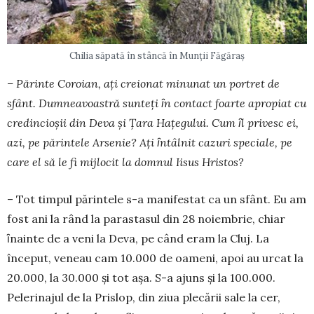
Chilia săpată în stâncă în Munții Făgăraș
– Părinte Coroian, aţi creionat minunat un portret de
sfânt. Dumneavoastră sunteţi ȋn contact foarte apropiat cu
credincioşii din Deva și Țara Haţegului. Cum ȋl privesc ei,
azi, pe părintele Arsenie? Aţi ȋntâlnit cazuri speciale, pe
care el să le fi mijlocit la domnul Iisus Hristos?
– Tot timpul părintele s-a manifestat ca un sfânt. Eu am
fost ani la rând la parastasul din 28 noiem­brie, chiar
ȋnainte de a veni la Deva, pe când eram la Cluj. La
început, veneau cam 10.000 de oameni, apoi au urcat la
20.000, la 30.000 şi tot aşa. S-a ajuns și la 100.000.
Pelerinajul de la Prislop, din ziua plecării sale la cer,