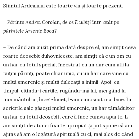
Sfântul Ardealului este foarte viu și foarte prezent.
– Părinte Andrei Coroian, de ce ȋl iubiţi într-atât pe
părintele Arsenie Boca?
– De când am auzit prima dată despre el, am simţit ceva
foarte deosebit duhovniceşte, am simţit că e un om cu
un har cu totul special, înzestrat cu un dar cum afli la
puţini părinţi, poate chiar unic, cu un har care vine cu
multă smerenie și multă dul­ceaţă a inimii. Apoi, cu
timpul, citindu-i cărțile, ru­gându-mă lui, mergând la
mormântul lui, ȋncet-ȋn­cet, l-am cunoscut mai bine. În
scrierile sale găseşti multă smerenie, un har tămăduitor,
un har cu totul deosebit, care ȋl face cumva aparte. L-
am simţit de atunci foarte apropiat şi pot spune că am
ajuns să am o legătură spirituală cu el, mai ales de când