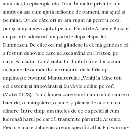
sunt aici, la episcopia din Deva. În multe privinţe, am
simţit că aşa cum ajută milioane de oameni, mă ajută şi
pe mine. Ori de câte ori m-am rugat lui pen­tru ceva,
pur şi simplu m-a ajutat pe loc. Părintele Arsenie Boca e
un părinte adevărat, un părinte după chipul lui
Dumnezeu. De câte ori mă gândesc la el, mă gândesc că
a fost un duhovnic care se aseamănă cu Hristos, pe
care l-a căutat toată viața. Iar faptul că se duc acum
milioane de oameni la mormântul de la Prislop
ȋmplineşte cuvântul Mântuitorului: „Veniţi la Mine toţi
cei osteniţi şi împovăraţi şi Eu vă voi odihni pe voi”.
(Matei XI 28). Toată lumea care vine la mormânt simte o
bucurie, o mângâiere, o pace, și pleacă de acolo cu o
alinare. Între timp, am ȋnţeles de ce e special și cum
lucrează harul pe care ȋl transmite părintele Arse­nie.
Fiecare mare duhovnic are un specific al lui. Eu l-am cu­