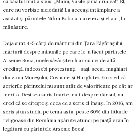
că băiatul mut a spus: „Mami, Vasile pupă crucea!”. El,
care nu vorbise ni­cio­dată! La aceeaşi ȋntâmplare a
asistat şi părin­tele Nifon Boboia, care era şi el aici, la
mânăstire.
Deja sunt 4-5 cărţi de mărturii din Ţara Făgă­raşului,
mărturii despre minunile pe care le-a făcut părintele
Arsenie Boca, unele săvârșite chiar cu cei de altă
credinţă, ȋndeosebi protestanţi – saşi, secui, maghiari
din zona Mureşului, Covasnei şi Harghi­tei. Eu cred că
scrierile părintelui nu sunt atât de valorificate pe cât ar
merita. Deşi s-a scris foarte mult despre dânsul, nu
cred că se citește și ceea ce a scris el însuși. În 2016, am
scris și un studiu pe tema asta, peste 60% din titlurile
religioase din România apărute atunci pe piață erau ȋn
legătură cu părintele Arsenie Boca!