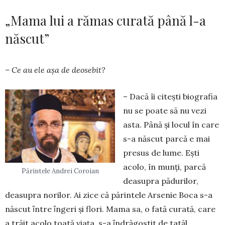
„Mama lui a rămas curată până l-a
născut”
– Ce au ele așa de deosebit?
– Dacă îi citești biografia
nu se poate să nu vezi
asta. Până și locul în care
s-a născut parcă e mai
pre­sus de lume. Ești
acolo, în munți, parcă
Părintele Andrei Coroian
deasupra pă­durilor,
deasupra norilor. Ai zice că părintele Arsenie Boca s-a
născut ȋntre ȋngeri şi flori. Mama sa, o fată cu­rată, care
a trăit a­colo toată via­ța, s-a ȋndră­gos­tit de tatăl