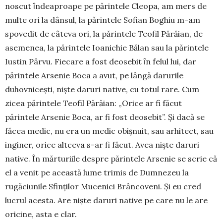
noscut ȋndeaproape pe părintele Cleopa, am mers de
multe ori la dânsul, la părintele Sofian Boghiu m-am
spovedit de câte­va ori, la părintele Teofil Pără­ian, de
asemenea, la părintele Ioanichie Bălan sau la părintele
Iustin Pârvu. Fiecare a fost deo­sebit ȋn felul lui, dar
părintele Arsenie Boca a avut, pe lângă darurile
duhovniceşti, nişte da­ruri native, cu totul rare. Cum
zicea părintele Teofil Părăian: „Orice ar fi făcut
părintele Arsenie Boca, ar fi fost deo­sebit”. Şi dacă se
făcea medic, nu era un medic obişnuit, sau arhitect, sau
inginer, orice alt­ce­va s-ar fi făcut. Avea nişte daruri
native. În măr­turiile despre părintele Arsenie se scrie că
el a venit pe această lume trimis de Dumnezeu la
rugăciunile Sfinţilor Mucenici Brâncoveni. Și eu cred
lucrul acesta. Are nişte daruri native pe care nu le are
ori­cine, asta e clar.