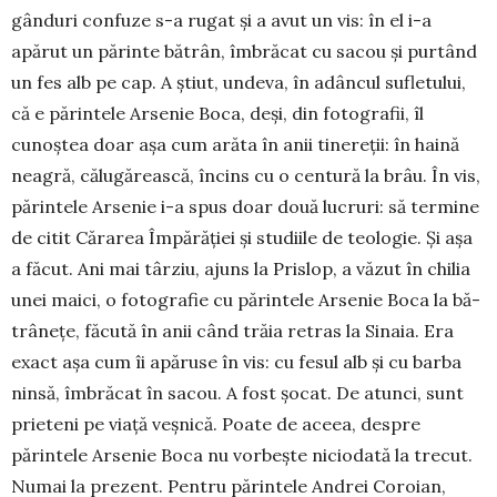
gânduri confuze s-a rugat și a avut un vis: în el i-a
apărut un părinte bătrân, îmbrăcat cu sacou și purtând
un fes alb pe cap. A știut, undeva, în adân­cul sufletului,
că e părintele Arsenie Boca, deși, din fotografii, îl
cunoștea doar așa cum arăta în anii tinereții: în haină
neagră, călugărească, încins cu o centură la brâu. În vis,
părintele Arsenie i-a spus doar două lucruri: să termine
de citit Cărarea Îm­părăției și studiile de teologie. Și așa
a făcut. Ani mai târziu, ajuns la Prislop, a văzut în chilia
unei maici, o fotografie cu părintele Arsenie Boca la bă­
trânețe, făcută în anii când trăia retras la Sinaia. Era
exact așa cum îi apăruse în vis: cu fesul alb și cu barba
ninsă, îmbrăcat în sacou. A fost șocat. De atunci, sunt
prieteni pe viață veșnică. Poate de aceea, despre
părintele Arsenie Boca nu vorbește niciodată la trecut.
Numai la prezent. Pentru părin­tele Andrei Coroian,