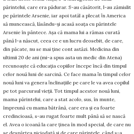
părinte­lui, care era pădu­rar. S-au căsă­torit, l-au zămis­lit
pe pă­rintele Arse­nie, iar apoi tatăl a plecat ȋn America
să mun­cească, lă­sându-și acasă soa­ța cu pă­rintele
Arsenie în pântece. Așa că ma­ma lui a rămas curată
până l-a născut, ceea ce e un lucru deosebit, de care,
din păcate, nu se mai ţine cont astăzi. Me­dicina din
ultimii 20 de ani (mi-a spus asta un medic din Atena)
recunoaște că educaţia copiilor începe încă din timpul
celor nouă luni de sarcină. Ce face mama ȋn timpul celor
nouă luni va genera ȋnclina­ţiile pe care le va avea copilul
pe tot parcursul vieţii. Tot timpul acestor nouă luni,
mama părintelui, care a stat acolo, sus, în munte,
împreună cu mama bă­trână, care era și ea foarte
credincioasă, s-au rugat foarte mult până să se nască
el. Avea o icoană la care ținea în mod special, de care nu
se despărțea niciodată și de care părintele, când s-a