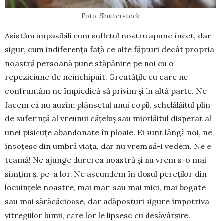
Foto: Shutterstock
Asistăm impasibili cum sufletul nostru apune încet, dar
sigur, cum indiferența față de alte făpturi decât pro­pria
noastră persoană pune stăpânire pe noi cu o
repeziciune de neînchipuit. Greu­tățile cu care ne
confruntăm ne împiedică să pri­vim și în altă parte. Ne
facem că nu auzim plân­setul unui copil, schelălăitul plin
de suferință al vre­unui cățeluș sau miorlăitul disperat al
unei pi­sicuțe abandonate în ploaie. Ei sunt lângă noi, ne
însoțesc din umbră viața, dar nu vrem să-i ve­dem. Ne e
teamă! Ne ajunge durerea noastră și nu vrem s-o mai
simțim și pe-a lor. Ne ascundem în dosul pereților din
locuințele noastre, mai mari sau mai mici, mai bogate
sau mai sărăcăcioase, dar adăposturi sigure îm­potriva
vitregiilor lumii, care lor le lipsesc cu desă­vârșire.