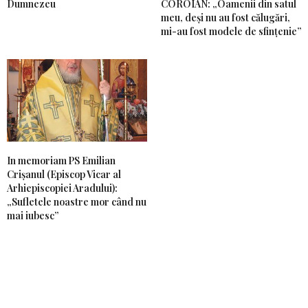
Dumnezeu
COROIAN: „Oamenii din satul
meu, deși nu au fost călugări,
mi-au fost modele de sfințenie”
In memoriam PS Emilian
Crișanul (Episcop Vicar al
Arhiepiscopiei Aradului):
„Sufletele noastre mor când nu
mai iubesc”