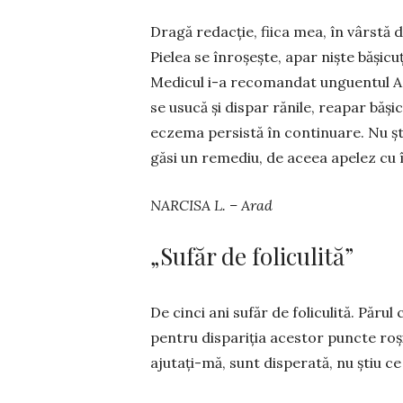
Dragă redacție, fiica mea, în vârstă 
Pielea se înroșește, apar niște bășicuț
Me­dicul i-a recomandat unguentul A
se usucă și dispar rănile, reapar băși­c
eczema persistă în con­tinuare. Nu șt
găsi un remediu, de aceea apelez cu în
NARCISA L. – Arad
„Sufăr de foliculită”
De cinci ani sufăr de foli­culită. Păru
pentru dispariția acestor puncte roși
ajutați-mă, sunt dispe­rată, nu știu c