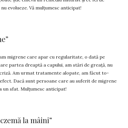
 nu evolueze. Vă mulțu­mesc anticipat!
ne”
 am migrene care apar cu regularitate, o dată pe
oare partea dreaptă a capului, am stări de greață, nu
 criză. Am urmat tratamente alopate, am făcut to­
 efect. Dacă sunt persoane care au suferit de migrene
es un sfat. Mulțumesc anticipat!
eczemă la mâini”