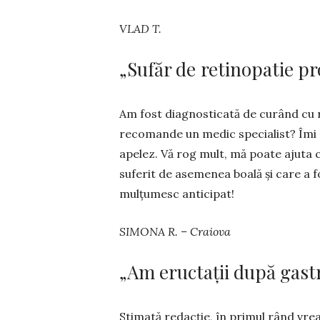
VLAD T.
„Sufăr de retinopatie pr
Am fost diagnosticată de cu­rând cu r
recomande un medic specialist? Îmi es
apelez. Vă rog mult, mă poate ajuta 
suferit de asemenea boală și care a f
mulțumesc anticipat!
SIMONA R. – Craiova
„Am eructații după gastr
Stimată redacție, în primul rând vre