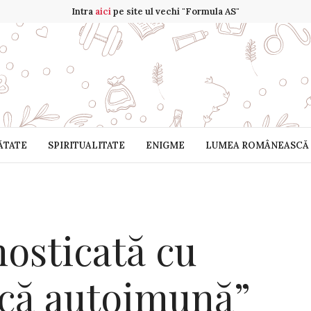
Intra
aici
pe site ul vechi "Formula AS"
ĂTATE
SPIRITUALITATE
ENIGME
LUMEA ROMÂNEASCĂ
nosticată cu
ică autoimună”