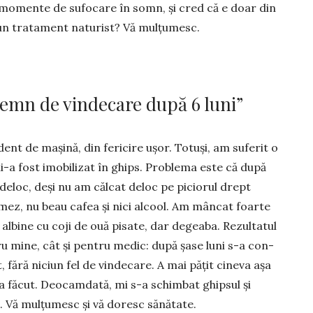
 momente de sufocare în somn, și cred că e doar din
eun tratament natu­rist? Vă mulțumesc.
semn de vindecare după 6 luni”
ent de mașină, din fericire ușor. Totuși, am suferit o
i-a fost imo­bili­zat în ghips. Problema este că după
deloc, deși nu am călcat deloc pe piciorul drept
mez, nu beau cafea și nici alcool. Am mâncat foarte
albine cu coji de ouă pi­sate, dar de­geaba. Rezultatul
ru mine, cât și pen­tru medic: după șase luni s-a con­
, fără niciun fel de vindecare. A mai pățit cineva așa
 a făcut. Deocamdată, mi s-a schimbat ghipsul și
. Vă mul­țumesc și vă doresc sănătate.