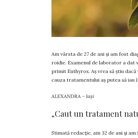
Am vârsta de 27 de ani și am fost diag
roidie. Examenul de laborator a dat 
pri­mit Euthyrox. Aș vrea să știu dacă
cauza tratamen­tului aș putea să iau î
ALEXANDRA – Iași
„Caut un tratament natu
Stimată redacție, am 32 de ani și am 