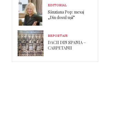
EDITORIAL
Sânziana Pop: mesaj
„Din dosul ușii”
REPORTAJE
DACII DIN SPANIA –
CARPETANII