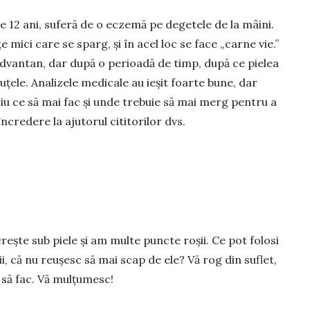
de 12 ani, suferă de o eczemă pe degetele de la mâini.
e mici care se sparg, și în acel loc se face „carne vie.”
dvantan, dar după o perioadă de timp, după ce pielea
uțele. Analizele me­di­cale au ieșit foarte bune, dar
iu ce să mai fac și unde tre­buie să mai merg pentru a
credere la aju­torul cititorilor dvs.
l crește sub piele și am multe puncte roșii. Ce pot folosi
i, că nu reușesc să mai scap de ele? Vă rog din suflet,
e să fac. Vă mulțumesc!