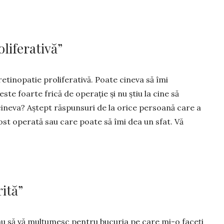
oliferativă”
etinopa­tie proliferativă. Poate cineva să îmi
te foarte frică de operație și nu știu la cine să
cineva? Aștept răspunsuri de la orice persoană care a
ost operată sau care poate să îmi dea un sfat. Vă
ită”
au să vă mulțumesc pen­tru bucuria pe care mi-o faceți