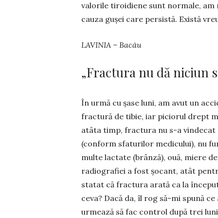
valorile tiroidiene sunt normale, am
cauza gușei care persistă. Există vr
LAVINIA – Bacău
„Fractura nu dă niciun 
În urmă cu șase luni, am avut un accid
fractură de tibie, iar piciorul drept m
atâta timp, fractura nu s-a vindecat 
(conform sfaturilor medicului), nu fu
multe lactate (brânză), ouă, miere de 
radio­grafiei a fost șocant, atât pent
statat că fractura arată ca la început
ceva? Dacă da, îl rog să-mi spună ce
urmează să fac con­trol după trei luni