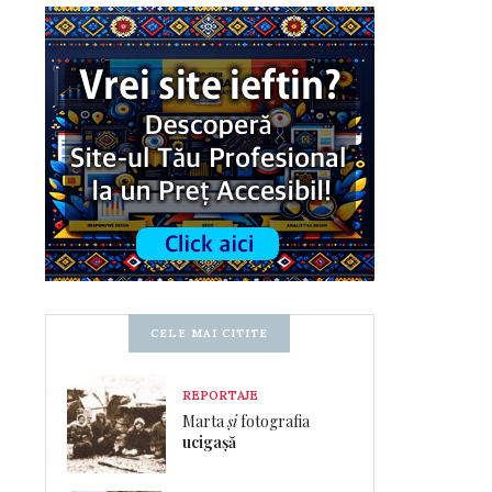
CELE MAI CITITE
REPORTAJE
Marta
și
fotografia
ucigașă