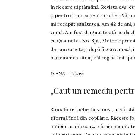
în fiecare săptămână. Revista dvs. es
și pen­tru trup, și pentru suflet. Vă s
mi re­ca­păt sănătatea. Am 42 de ani, ș
vomă. Am fost diagnosticată cu dischin
cu Qua­matel, No-Spa, Me­toclopramid,
dar am eructații după fiecare masă, 
o asemenea situație îl rog să îmi sp
DIANA – Filiași
„Caut un remediu pentr
Stimată redacție, fiica mea, în vârst
tiformă încă din copilărie. Răcește fo
antibiotic, din cauza că­ruia imunitat
sufocări, vomă. Vă rog să mă ajutați, 