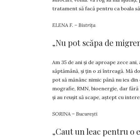
tratament să facă pentru ca boala să
ELENA F. – Bistrița
„Nu pot scăpa de migre
Am 35 de ani și de aproape zece ani,
săptămână, și țin o zi întreagă. Mă d
pot să mănânc nimic până nu ies din
mografie, RMN, bioenergie, dar fără
și au reușit să scape, aștept cu inter
SORINA – București
„Caut un leac pentru o 