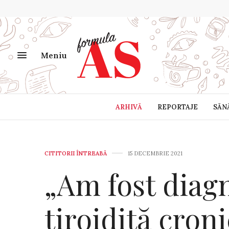
Meniu
ARHIVĂ
REPORTAJE
SĂN
CITITORII ÎNTREABĂ
15 DECEMBRIE 2021
„Am fost diag­
tiroidită cron