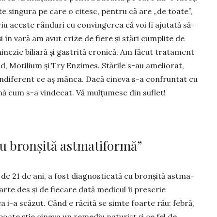
te singura pe care o citesc, pentru că are „de toate”,
criu aceste rânduri cu convin­gerea că voi fi ajutată să-
i în vară am avut crize de fiere și stări cum­plite de
ezie bi­lia­ră și gastrită cro­nică. Am făcut tratament
 Moti­lium și Try En­zi­mes. Stările s-au ameliorat,
indiferent ce aș mânca. Dacă cineva s-a confruntat cu
ună cum s-a vindecat. Vă mulțumesc din suflet!
u bronșită astmatiformă”
ă de 21 de ani, a fost diagnosticată cu bronșită astma­
arte des și de fie­care dată medicul îi prescrie
ea i-a scăzut. Când e răcită se simte foarte rău: febră,
poate știe cineva un remediu naturist și ce fel de