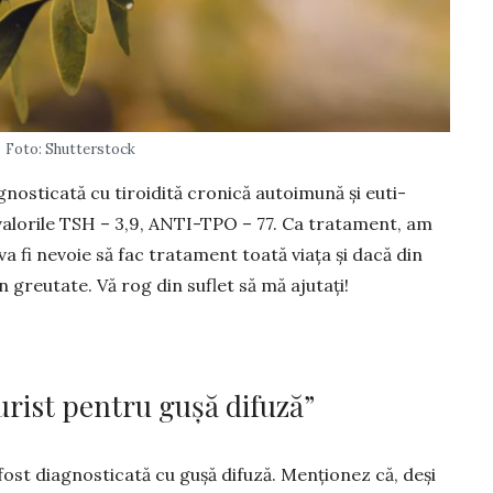
Foto: Shutterstock
­nosticată cu tiroidită cronică autoimună și euti­
valorile TSH – 3,9, ANTI-TPO – 77. Ca tratament, am
 va fi nevoie să fac tratament toată viața și dacă din
n greutate. Vă rog din suflet să mă ajutați!
rist pentru gușă difuză”
fost diag­nosticată cu gușă difuză. Menționez că, deși