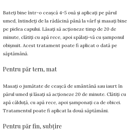
Bateţi bine într-o ceaşcă 4-5 ouă şi apli­caţi pe părul
umed, întindeţi de la rădă­cină până la vârf şi masaţi bine
pe pielea capului. Lăsaţi să acționeze timp de 20 de
minute, clătiţi cu apă rece, apoi spă­laţi-vă cu şamponul
obiş­­nuit. Acest tra­ta­ment poate fi a­pli­­cat o dată pe
săptămână.
Pentru păr tern, mat
Masaţi o jumătate de ceaşcă de smântână sau iaurt în
părul umed şi lă­saţi să acționeze 20 de minute. Clă­tiţi cu
apă călduţă, cu apă rece, apoi şam­­ponaţi ca de obicei.
Tratamentul poate fi aplicat la două săptămâni.
Pentru păr fin, subţire