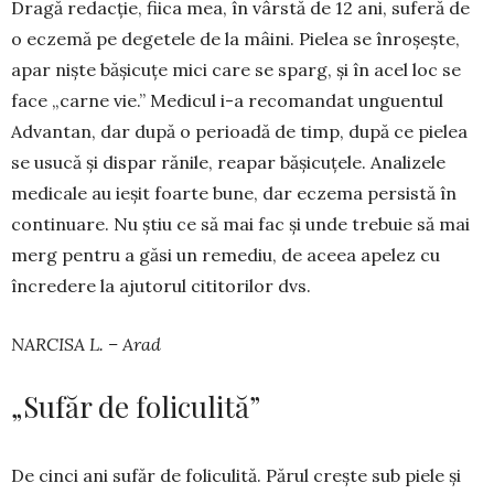
Dragă redacție, fiica mea, în vârstă de 12 ani, suferă de
o eczemă pe degetele de la mâini. Pielea se înroșește,
apar niște bășicuțe mici care se sparg, și în acel loc se
face „carne vie.” Me­dicul i-a recomandat unguentul
Advantan, dar după o perioadă de timp, după ce pielea
se usucă și dispar rănile, reapar băși­cuțele. Analizele
me­di­cale au ieșit foarte bune, dar eczema persistă în
con­tinuare. Nu știu ce să mai fac și unde tre­buie să mai
merg pentru a găsi un remediu, de aceea apelez cu
încredere la aju­torul cititorilor dvs.
NARCISA L. – Arad
„Sufăr de foliculită”
De cinci ani sufăr de foli­culită. Părul crește sub piele și