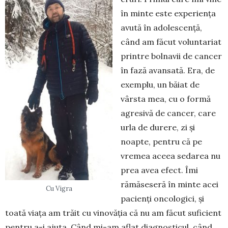
în minte este experiența
avută în adolescență,
când am făcut vo­luntariat
printre bolnavii de cancer
în fază avansată. Era, de
exemplu, un băiat de
vârsta mea, cu o formă
agre­sivă de cancer, care
urla de durere, zi și
noapte, pentru că pe
vremea aceea se­da­rea nu
prea avea efect. Îmi
rămă­seseră în minte acei
Cu Vigra
pacienți onco­logici, și
toată viața am trăit cu vinovăția că nu am făcut suficient
pentru a-i ajuta. Când mi-am aflat diag­nos­ticul, când