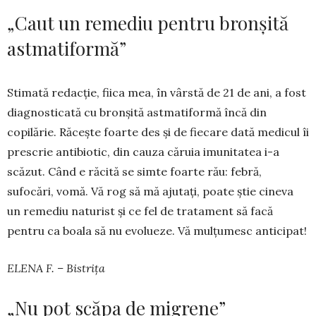
„Caut un remediu pentru bronșită
astmatiformă”
Stimată redacție, fiica mea, în vârstă de 21 de ani, a fost
diagnosticată cu bronșită astma­tiformă încă din
copilărie. Răcește foarte des și de fie­care dată medicul îi
prescrie antibiotic, din cauza că­ruia imunitatea i-a
scăzut. Când e răcită se simte foarte rău: febră,
sufocări, vomă. Vă rog să mă ajutați, poate știe cineva
un remediu naturist și ce fel de tratament să facă
pentru ca boala să nu evolueze. Vă mulțu­mesc anticipat!
ELENA F. – Bistrița
„Nu pot scăpa de migrene”