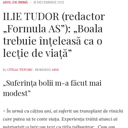
ASUL DE INIMĂ
15 DECEMBRIE 2021
ILIE TUDOR (redactor
„Formula AS”): „Boala
trebuie înțeleasă ca o
lecție de viață”
by
OTILIA TEPOSU
, NUMĂRUL
1496
„Suferința bolii m-a făcut mai
modest”
– În urmă cu câțiva ani, ai suferit un trans­plant de ri­nichi
care putea să te coste viața. Ex­periența trăită a­tunci ai
măr­turisit-o într-un text cu titlu tul­burător: „Cum am