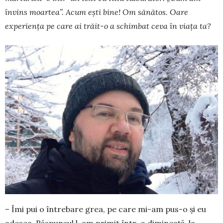
învins moar­tea”. Acum ești bine! Om să­nătos. Oare
experiența pe care ai trăit-o a schim­bat ceva în viața ta?
– Îmi pui o întrebare grea, pe care mi-am pus-o și eu
adesea. Răspunsul l-am primit într-o di­mi­neață, la