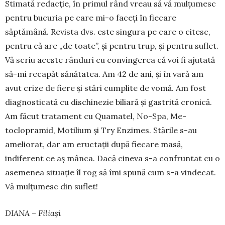
Stimată redacție, în primul rând vreau să vă mulțumesc
pen­tru bucuria pe care mi-o faceți în fiecare
săptămână. Revista dvs. este singura pe care o citesc,
pentru că are „de toate”, și pen­tru trup, și pentru suflet.
Vă scriu aceste rânduri cu convin­gerea că voi fi ajutată
să-mi re­ca­păt sănătatea. Am 42 de ani, și în vară am
avut crize de fiere și stări cum­plite de vomă. Am fost
diagnosticată cu dischinezie bi­lia­ră și gastrită cro­nică.
Am făcut tratament cu Qua­matel, No-Spa, Me­
toclopramid, Moti­lium și Try En­zi­mes. Stările s-au
ameliorat, dar am eructații după fiecare masă,
indiferent ce aș mânca. Dacă cineva s-a confruntat cu o
asemenea situație îl rog să îmi spună cum s-a vindecat.
Vă mulțumesc din suflet!
DIANA – Filiași