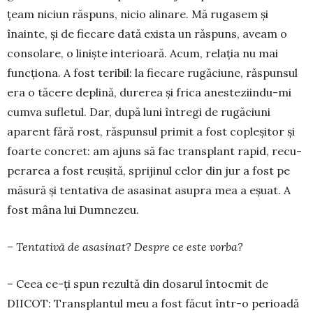
țeam niciun răs­puns, ni­cio alinare. Mă rugasem și
înainte, și de fiecare da­tă exista un răspuns, aveam o
consolare, o li­niște interioară. Acum, relația nu mai
funcțio­na. A fost teribil: la fiecare ru­găciune, răspunsul
era o tăcere deplină, dure­rea și frica anesteziin­du-mi
cumva sufletul. Dar, după luni întregi de rugă­ciuni
aparent fără rost, răspunsul primit a fost copleșitor și
foarte con­cret: am ajuns să fac trans­plant rapid, recu­
pe­rarea a fost reușită, spri­jinul ce­lor din jur a fost pe
măsură și ten­tativa de asa­si­nat asupra mea a eșuat. A
fost mâna lui Dumnezeu.
– Tentativă de asasinat? Despre ce este vorba?
– Ceea ce-ți spun rezultă din dosarul întocmit de
DIICOT: Transplantul meu a fost făcut într-o perioadă