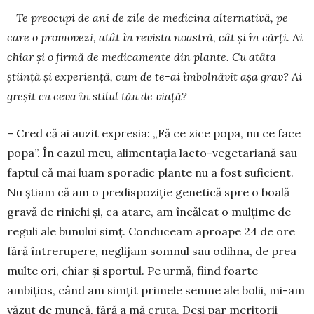
– Te preocupi de ani de zile de medicina al­ternativă, pe
care o promovezi, atât în revista noas­­tră, cât și în cărți. Ai
chiar și o firmă de me­dicamente din plante. Cu atâta
știință și ex­periență, cum de te-ai îmbolnăvit așa grav? Ai
greșit cu ceva în stilul tău de viață?
– Cred că ai auzit expresia: „Fă ce zice popa, nu ce face
popa”. În cazul meu, alimentația lacto-vegetariană sau
faptul că mai luam sporadic plan­te nu a fost suficient.
Nu știam că am o pre­dispoziție genetică spre o boală
gravă de rinichi și, ca atare, am încălcat o mulțime de
reguli ale bunului simț. Conduceam aproape 24 de ore
fără întrerupere, ne­gli­jam somnul sau odihna, de prea
multe ori, chiar și sportul. Pe urmă, fiind foar­te
ambițios, când am simțit primele semne ale bolii, mi-am
văzut de mun­că, fără a mă cruța. Deși par meritorii