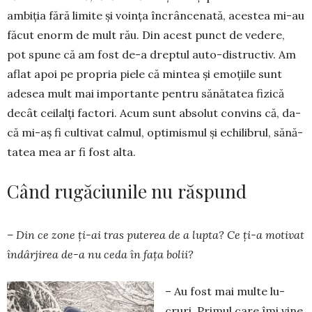
ambiția fără limite și voința încrâncenată, acestea mi-au
făcut enorm de mult rău. Din acest punct de vedere,
pot spu­ne că am fost de-a dreptul auto-distructiv. Am
aflat apoi pe pro­pria piele că mintea și emo­țiile sunt
adesea mult mai importante pentru sănătatea fizică
decât ceilalți factori. Acum sunt absolut convins că, da­
că mi-aș fi cultivat cal­mul, optimismul și echili­brul, sănă­­
tatea mea ar fi fost alta.
Când rugăciunile nu răspund
– Din ce zone ți-ai tras puterea de a lupta? Ce ți-a motivat
îndârjirea de-a nu ceda în fața bolii?
– Au fost mai multe lu­
cruri. Primul care îmi vine