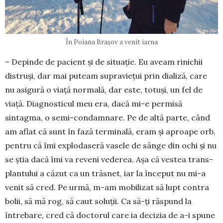
În Poiana Brașov a venit iarna
– Depinde de pacient și de situație. Eu aveam rinichii
distruși, dar mai puteam supraviețui prin dializă, care
nu asigură o viață normală, dar este, totuși, un fel de
viață. Diagnosticul meu era, dacă mi-e permisă
sintagma, o semi-condamnare. Pe de altă parte, când
am aflat că sunt în fază ter­minală, eram și aproape orb,
pentru că îmi explodaseră vasele de sânge din ochi și nu
se știa dacă îmi va reveni vederea. Așa că vestea trans­
plantului a căzut ca un trăsnet, iar la început nu mi-a
venit să cred. Pe urmă, m-am mobilizat să lupt contra
bolii, să mă rog, să caut soluții. Ca să-ți răspund la
întrebare, cred că doctorul care ia decizia de a-i spune