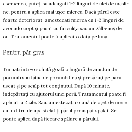
asemenea, pu­teţi să adăugaţi 1-2 lin­guri de ulei de măsli­
ne, pentru a aplica mai uşor mierea. Dacă pă­rul este
foarte deteriorat, ames­tecaţi mie­rea cu 1-2 lin­guri de
avocado copt şi pasat cu furculiţa sau un gălbenuş de
ou. Trata­men­tul poate fi aplicat o da­tă pe lună.
Pentru păr gras
Turnaţi într-o solniţă goală o lin­gură de amidon de
porumb sau făină de po­rumb fină şi presăraţi pe părul
uscat şi pe scalp tot conţinutul. După 10 minute,
îndepărtaţi cu ajutorul unei perii. Tra­tamentul poate fi
aplicat la 2 zile. Sau: amestecaţi o cană de oţet de mere
cu un litru de apă şi clătiţi părul proaspăt spă­lat. Se
poate aplica după fiecare spălare a părului.