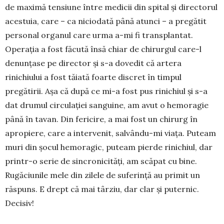
de maximă tensiune între medicii din spital și directorul
acestuia, care – ca niciodată până atunci – a pregătit
personal organul care ur­ma a-mi fi transplantat.
Operația a fost făcută însă chiar de chirurgul care-l
denunțase pe direc­tor și s-a dovedit că artera
rinichiului a fost tăiată foarte discret în timpul
pregătirii. Așa că după ce mi-a fost pus ri­nichiul și s-a
dat drumul circu­la­ției sanguine, am avut o hemoragie
până în tavan. Din fericire, a mai fost un chirurg în
apro­piere, care a intervenit, sal­vându-mi viața. Pu­team
muri din șocul hemoragic, puteam pier­de rinichiul, dar
printr-o serie de sin­cronicități, am scă­pat cu bine.
Rugăciunile mele din zilele de sufe­rință au primit un
răspuns. E drept că mai târziu, dar clar și puternic.
Decisiv!