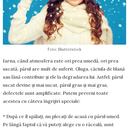
Foto: Shutterstock
Iarna, când atmosfera este ori prea umedă, ori prea
uscată, pă­rul are mult de suferit. Gluga, că­ciula de blană
sau lână contribuie şi ele la degradarea lui. Astfel, părul
uscat devine şi mai uscat, părul gras şi mai gras,
defectele sunt ampli­fi­cate. Putem preveni toate
acestea cu câteva îngrijiri speciale:
* După ce îl spălaţi, nu plecaţi de acasă cu părul umed.
Pe lângă faptul că vă puteţi alege cu o răceală, sunt