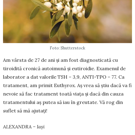
Foto: Shutterstock
Am vârsta de 27 de ani și am fost diag­nosticată cu
tiroidită cronică autoimună și euti­roidie. Examenul de
laborator a dat valorile TSH – 3,9, ANTI-TPO – 77. Ca
tratament, am pri­mit Euthyrox. Aș vrea să știu dacă va fi
nevoie să fac tratament toată viața și dacă din cauza
tratamen­tului aș putea să iau în greutate. Vă rog din
suflet să mă ajutați!
ALEXANDRA – Iași