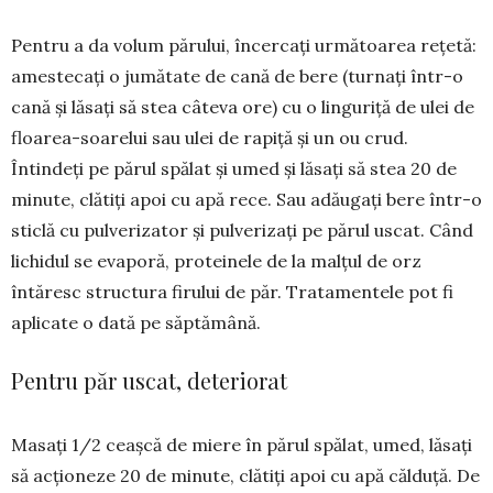
Pentru a da volum părului, în­cercaţi următoarea reţetă:
amestecaţi o jumătate de cană de bere (turnaţi într-o
cană şi lăsaţi să stea câteva ore) cu o linguriţă de ulei de
floarea-soa­relui sau ulei de rapiţă şi un ou crud.
Întindeţi pe părul spălat şi umed şi lăsaţi să stea 20 de
mi­nute, clătiţi apoi cu apă rece. Sau adău­gaţi bere într-o
sticlă cu pulverizator şi pulverizaţi pe părul uscat. Când
lichi­dul se evaporă, proteinele de la malţul de orz
întăresc structura firului de păr. Tra­tamentele pot fi
aplicate o dată pe săp­tămână.
Pentru păr uscat, deteriorat
Masaţi 1/2 ceaşcă de mie­re în pă­rul spălat, umed, lăsaţi
să ac­ționeze 20 de minute, clătiţi apoi cu apă căl­duţă. De