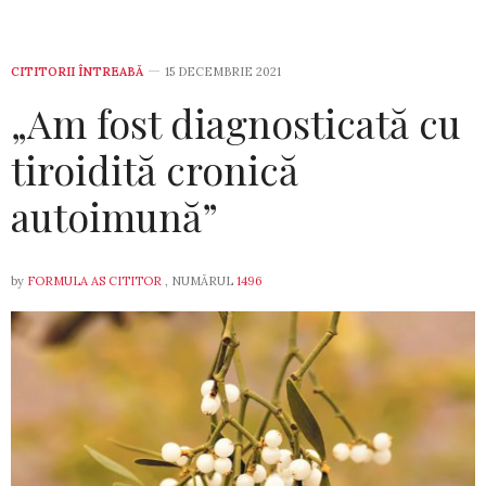
CITITORII ÎNTREABĂ
15 DECEMBRIE 2021
„Am fost diag­nosticată cu
tiroidită cronică
autoimună”
by
FORMULA AS CITITOR
, NUMĂRUL
1496