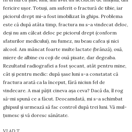
fericire ușor. Totuși, am suferit o fractură de tibie, iar
piciorul drept mi-a fost imo­bili­zat în ghips. Problema
este că după atâta timp, fractura nu s-a vindecat deloc,
deși nu am călcat deloc pe piciorul drept (conform
sfaturilor medicului), nu fumez, nu beau cafea și nici
alcool. Am mâncat foarte multe lactate (brânză), ouă,
miere de albine cu coji de ouă pi­sate, dar de­geaba.
Rezultatul radio­grafiei a fost șocant, atât pentru mine,
cât și pen­tru medic: după șase luni s-a con­statat că
fractura arată ca la început, fără niciun fel de
vindecare. A mai pățit cineva așa ceva? Dacă da, îl rog
să-mi spună ce a făcut. Deocamdată, mi s-a schimbat
ghipsul și urmează să fac con­trol după trei luni. Vă mul­
țumesc și vă doresc sănătate.
VLAD T.