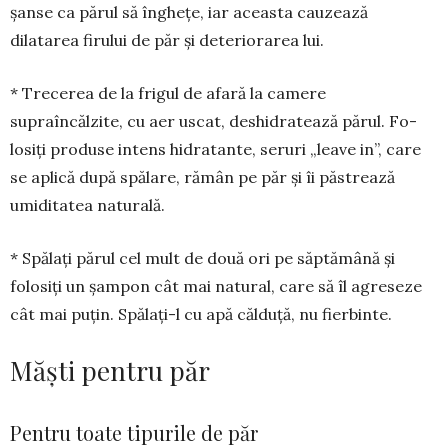
şanse ca părul să îngheţe, iar aceasta cauzează
dilatarea firului de păr şi deteriorarea lui.
* Trecerea de la frigul de afară la camere
supraîncălzite, cu aer uscat, deshidratează părul. Fo­
losiţi produse intens hi­dratante, seruri „leave in”, care
se aplică după spă­lare, rămân pe păr şi îi păs­trează
umiditatea natu­rală.
* Spălaţi părul cel mult de două ori pe săp­tă­mână şi
folosiţi un şam­­pon cât mai natural, care să îl agre­seze
cât mai pu­ţin. Spă­laţi-l cu apă călduţă, nu fier­binte.
Măşti pentru păr
Pentru toate tipurile de păr