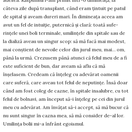
câteva zile după trans­plant, când eram țintuit pe patul
de spital și aveam dureri mari. În dimi­neața aceea am
avut un fel de intuiție, puter­nică și clară: toată sufe­
rințele unei boli ter­mi­nale, umi­lințele din spi­tale sau de
la dializă aveau un sin­gur scop: să mă facă mai mo­dest,
mai con­știent de ne­voile celor din jurul meu, mai… om,
până la urmă. Cre­zu­sem până atunci că felul meu de a fi
este suficient de bun, dar aveam să aflu că mă
înșelasem. Credeam că înțeleg cu adevărat oame­nii
care suferă, care aveau tot felul de neputințe. Însă doar
când am fost coleg de cazne, în spitale insalubre, cu tot
felul de bolnavi, am început să-i înțeleg pe cei din jurul
meu cu adevărat. Am în­vățat să-i accept, să mă bucur că
nu sunt singur în cazna mea, să mă con­sider de-al lor.
Umilința bolii mi-a înfrânt egoismul.