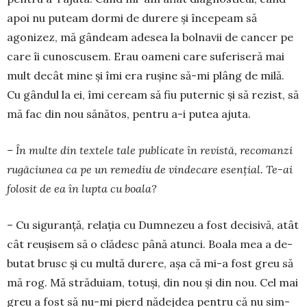
apoi nu puteam dormi de durere și în­cepeam să
agonizez, mă gândeam ade­sea la bolnavii de cancer pe
care îi cu­noscusem. Erau oameni care sufe­riseră mai
mult decât mine și îmi era rușine să-mi plâng de milă.
Cu gân­dul la ei, îmi ceream să fiu pu­ter­nic și să rezist, să
mă fac din nou sănătos, pen­tru a-i putea ajuta.
– În multe din tex­tele tale publicate în revistă, recomanzi
ru­gă­ciunea ca pe un re­mediu de vin­decare esen­țial. Te-ai
folosit de ea în lupta cu boa­la?
– Cu siguranță, re­lația cu Dumnezeu a fost decisivă, atât
cât reu­și­sem să o clădesc până a­tunci. Boala mea a de­
butat brusc și cu mul­tă du­rere, așa că mi-a fost greu să
mă rog. Mă stră­duiam, totuși, din nou și din nou. Cel mai
greu a fost să nu-mi pierd nă­dej­dea pentru că nu sim­