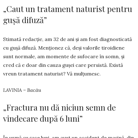
„Caut un tratament naturist pentru
gușă difuză”
Stimată redacție, am 32 de ani și am fost diag­nosticată
cu gușă difuză. Menționez că, deși valorile tiroidiene
sunt normale, am momente de sufocare în somn, și
cred că e doar din cauza gușei care persistă. Există
vreun tratament natu­rist? Vă mulțumesc.
LAVINIA – Bacău
„Fractura nu dă niciun semn de
vindecare după 6 luni”
În urmă cu șase luni, am avut un accident de mașină, din