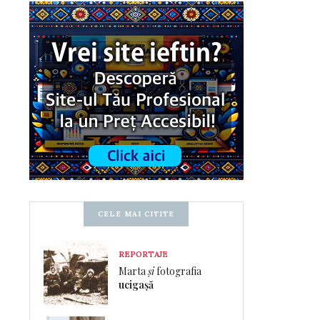
CELE MAI CITITE
REPORTAJE
Marta
și
fotografia
ucigașă