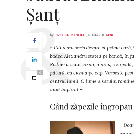
Șanț
by
CATALIN MANOLE
, NUMĂRUL
1498
– Când am scris despre el prima oară,
badea Alexandru stătea pe bancă, în faț
Rod­nei a venit iarna, a nins, e zăpadă
pătură, cu cușma pe cap. Vorbește peste 
0
centrul lumii. O lume a satului ro­mân
unui împărat –
Când zăpezile îngropau
– Doam
apropi