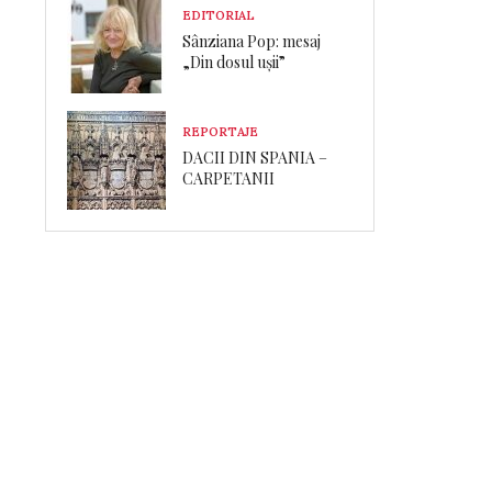
EDITORIAL
Sânziana Pop: mesaj
„Din dosul ușii”
REPORTAJE
DACII DIN SPANIA –
CARPETANII