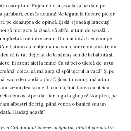
 atâta așteptam! Fujeam de la școală să ne dăm pe
u șuruburi, cum îs acuma! Ne legam la fiecare picior
ri, pe deasupra de opin­­că. Și dă-i joacă și lunecuș!
noi să mergem la clasă, că altfel ui­tam de școală…
ța în­ghețată ne întorceam. Da mai întâi tre­ceam pe
 Când știam că mulje mama vaca, meream și stăteam,
ea că îs tăt dejerat de la săniuș sau de la băltuță și i
ete, fii atent aici la mine! Ca să bei o ulcică de-asta,
­mână, colea, să mă ajuți să spăl ujerul la vacă”. Și pe
, vaca de coa­dă o țâră!”. Și eu ți­neam și mă ui­tam
tam să-mi dea și mie. La urmă, îmi dădea cu ul­cica
 cela abu­ros. Apoi dă-i iar fuga la ghețuș! Noaptea, pe
eram albaștri de frig, până venea o bunică sau un
dată. Haidați acasă!”.
nirea Crăciunului începe cu Ignatul, tăiatul porcului și