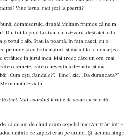
ănătos? Vine iar­na, mai șezi la poartă?
 bună, domnișorule, dragă! Mulțam fru­mos că nu m-
at! Da, tot la poartă stau, ca azi-va­ră, deși aici a dat
și totul e alb. Stau la poar­­tă, în fața casei, cu o
că pe mine și cu bota alături, și mă uit la frumusețea
e străluce în jurul meu. Mai trece câte un om, mai
câte o femeie, câte o nevestică de-asta, și mă
bă: „Cum ești, Sandule?”. „Bine”, zic. „Da dum­nea­ta?”
 Me­­re înainte viața.
r Rod­nei. Mai seamănă ier­nile de acum cu cele din
e 70 de ani de când eram copchil mic! Am trăit într-
i-aduc aminte ce zăpezi erau pe atunci. Și-acuma ninge