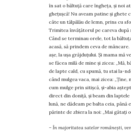
în sat o băltuță care îngheța, și noi
ghețușcă! Nu aveam patine și ghete c
câte un tăl­pălău de lemn, prins cu sfo
Trimitea învă­țătorul pe careva după 
Când se terminau orele, tot la băl­tu
acasă, să prindem ceva de mâncare.
așe, la ușa grăjduțului. Și mama mă ved
se făcea milă de mine și zicea: „Mă, băi
de lapte cald, cu spu­mă, tu stai la-nde
când mulgea vaca, mai zicea: „Ține, mă
cum mulge prin sitișcă, și-abia aș­tep
direct din doniță, și beam din laptele
lu­nă, ne dă­deam pe balta ceia, până 
părinte de zbiera la noi: „Mai gătați o
– În majoritatea satelor româ­nești, ve