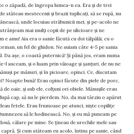
e o zăpadă, de îngropa lumea-n ea. Era și de trei
 stăteau mestecenii și brazii tuplicați, să se rupă, nu
rânească, unde locuiau străbunicii mei, și pe-aco­lo ne
trânjeam mai mulți copii de pe ulicioare și ne
 e amu! Aia era o sanie făcută cu doi tălpălăi, cu o
 corman, un fel de ghi­don. Ne suiam câte 4-5 pe sania
l. Da așe, o coastă puternică! Și pâ­nă jos, eram numa
e-l suceam, și o luam prin vă­ioage și șanțuri, de nu ne
uși pe mâ­nuri, și în picioare, opinci. Ce, discu­tam
i? Noapte bună! Erau opinci făcute din piele de porc,
 de oaie, și sub ele, colțuni ori obiele. Mănușile erau
e după cap, să nu le pierdem. No, da mai târziu o apărut
dădeau fetele. Erau frumoase pe atunci, niște copilițe
Dum­nezeu să le hodi­neas­că. No, și eu mă puneam pe
 două, călare pe mine. Se țineau de urechile mele sau
capră. Și cum stăteam eu acolo, în­tins pe sanie, când