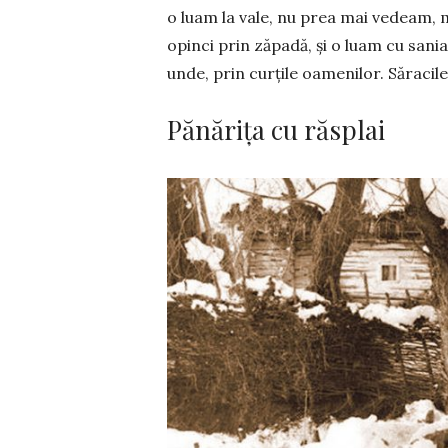
o luam la vale, nu prea mai ve­deam, m
opinci prin zăpadă, și o luam cu sania
unde, prin curțile oamenilor. Să­racile f
Pănărița cu răsplai