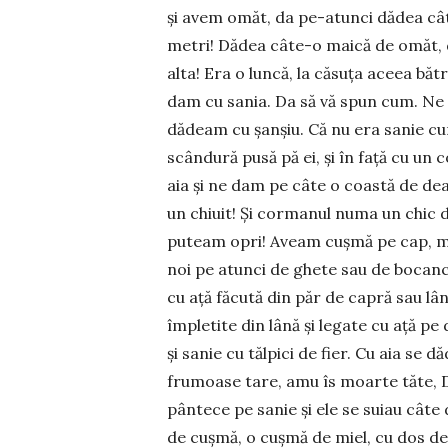
și avem omăt, da pe-atunci dădea cât
metri! Dădea câte-o maică de omăt, de
alta! Era o luncă, la căsuța aceea băt
dam cu sania. Da să vă spun cum. Ne s
dădeam cu șanșiu. Că nu era sanie cum
scândură pusă pă ei, și în față cu un
aia și ne dam pe câte o coastă de dea
un chiuit! Și cor­manul numa un chic d
puteam opri! Aveam cușmă pe cap, mă­n
noi pe atunci de ghete sau de bo­canc
cu ață făcută din păr de capră sau lână
îm­pletite din lână și legate cu ață p
și sanie cu tălpici de fier. Cu aia se 
fru­moase tare, amu îs moarte tăte, 
pântece pe sanie și ele se suiau câte
de cușmă, o cușmă de miel, cu dos de 