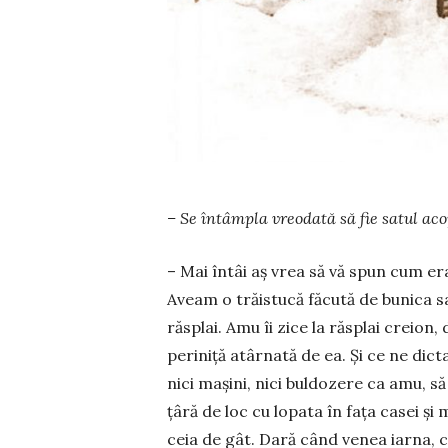
– Se întâmpla vreodată să fie satul aco­
– Mai întâi aș vrea să vă spun cum era
Aveam o trăistucă făcută de bunica s
răsplai. Amu îi zice la răsplai creion,
pe­ri­niță atârnată de ea. Și ce ne dic
nici ma­șini, nici buldozere ca amu, s
țâră de loc cu lopata în fața casei și 
ceia de gât. Dară când venea iarna, c