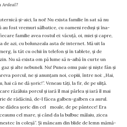
n Ar­deal?
ernică și-aici, la noi! Nu exista familie în sat să nu
ă au fost vremuri sălba­tice, cu oameni reduși și îna­
iecare familie avea rostul ei: văcuță, oi, miei și capre,
 de azi, cu bo­lun­zeala asta de internet. Mă uit la
g, îs tăt cu ochii în telefon și în tablete, și de
in. Nu să exista om pă lume să n-aibă în curte un
u gaz și alte ne­buneli. Nu! Punea omu paie și niște fân și
reva porcul, ne și anunțam noi, copiii, între noi: „Hai,
hai că ne dă șoric!”. Veneau tăți, la fir, de pe uliță.
are răzăluia porcul și iară îl mai pârlea și iară îl mai
perie de rădăcină, de-l făcea gal­ben-galben ca aurul.
a și ne dădea șoric din cel moale, de pe pântece! Era
eaunu cel mare, și când da la bulbuc mălaiu, zi­cea
ă mestec în cole­șă”. Și mâncam din blide de lemn mămă­