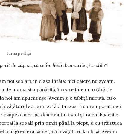
Iarna pe uliță
perit de zăpezi, să se închidă drumurile și șco­lile?
m noi școlari, în clasa întâia: nici caiete nu aveam.
au de mama și o pănăriță, în care țineam o țâră de
 da noi am apucat așe. Aveam și o tăbliță micuță, cu o
ta învă­țătorul scriam pe tăblița ceia. Nu erau pe-atunci
ă dezăpezească, să dea omătu, încol și-n­coa. Făceai o
mereai la școală prin omăt până la piept, și cu trăistuca
el mai greu era să ne țină învățătoru la clasă. Aveam