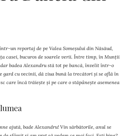
 într-un reportaj de pe Valea Someșului din Năsăud,
a casei, bucuros de soarele verii. Între timp, în Munții
, dar badea Alexandru stă tot pe bancă, învelit într-o
gard cu vecinii, dă ziua bună la trecători și se află în
esc care încă trăiește și pe care o stăpânește asemenea
 lumea
ne ajută, bade Alexandru! Vin săr­bă­torile, anul se
e de sfârșit și am vrut să ve­dem ce mai faci. Ești bine?