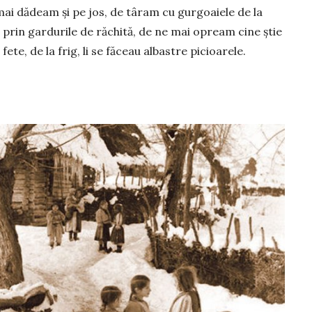
ai dădeam și pe jos, de târam cu gur­goa­iele de la
 prin gar­durile de răchită, de ne mai opream cine știe
ete, de la frig, li se fă­ceau albastre picioa­rele.