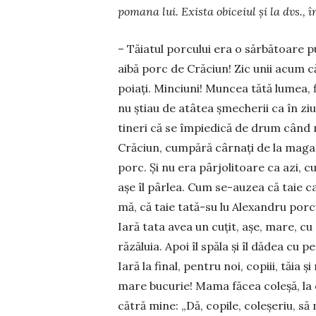
pomana lui. Exista obiceiul și la dvs., î
– Tăiatul porcului era o sărbătoare put
aibă porc de Cră­ciun! Zic unii acum c
poiați. Minciuni! Muncea tătă lu­mea, f
nu știau de atâtea șmecherii ca în ziua
tineri că se împiedică de drum când mer
Crăciun, cumpără cârnați de la magaz
porc. Și nu era pâr­jo­litoare ca azi, c
așe îl pârlea. Cum se-auzea că taie ca
mă, că taie tată-su lu Alexandru porcu, 
Iară tata avea un cuțit, așe, mare, cu c
răzăluia. Apoi îl spăla și îl dădea cu 
Iară la final, pentru noi, copiii, tăi
mare bucurie! Mama făcea coleșă, la c
cătră mine: „Dă, copile, coleșeriu, s