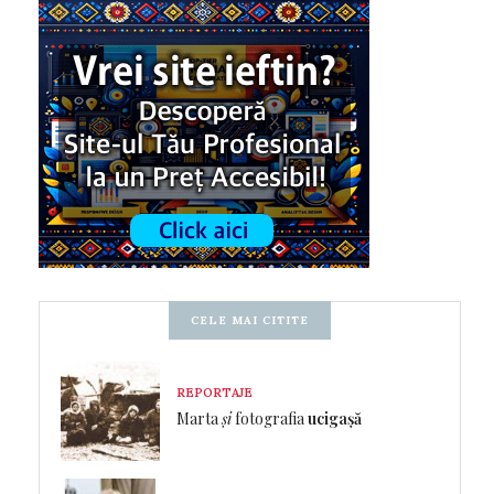
CELE MAI CITITE
REPORTAJE
Marta
și
fotografia
ucigașă