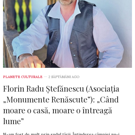
PLANETE CULTURALE
2 SĂPTĂMÂNI AGO
Florin Radu Ștefănescu (Asociația
„Monumente Renăscute”): „Când
moare o casă, moare o întreagă
lume”
N-am fost de mult prin sudul țării. Întinderea câmpiei nu-i