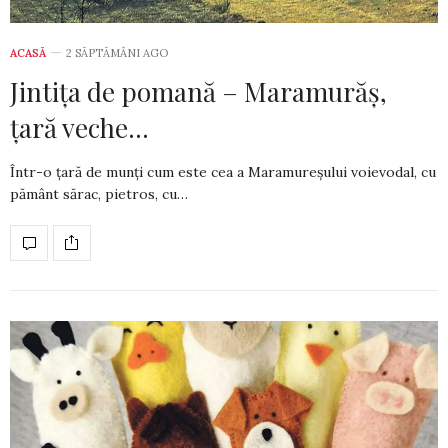
ACASĂ
2 SĂPTĂMÂNI AGO
Jintiţa de pomană – Maramurăş,
ţară veche…
Într-o ţară de munţi cum este cea a Maramureşului voievodal, cu
pământ sărac, pietros, cu…