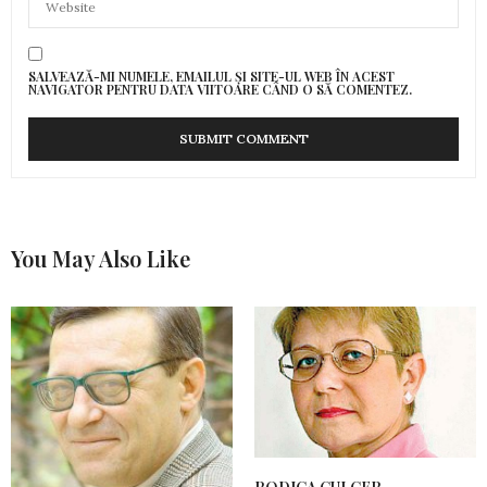
SALVEAZĂ-MI NUMELE, EMAILUL ȘI SITE-UL WEB ÎN ACEST
NAVIGATOR PENTRU DATA VIITOARE CÂND O SĂ COMENTEZ.
You May Also Like