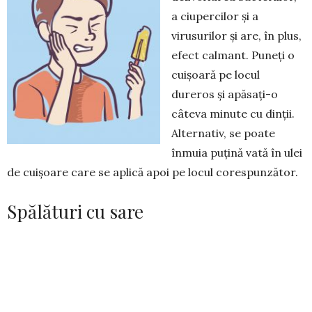
a ciupercilor și a
virusurilor și are, în plus,
efect calmant. Puneți o
cuișoară pe locul
dureros și apă­sați-o
câteva minute cu dinții.
Alternativ, se poate
înmuia puțină vată în ulei
de cuișoare care se aplică apoi pe locul corespunzător.
Spălături cu sare
Metoda s-a dovedit a fi eficientă în cazul durerilor
ușoare de dinți. Dizolvați 1/2 de linguriță de sare în 200
ml de apă caldă și lăsați lichidul să se răcească. Clătiți-vă