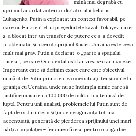
mănă mai degrabă cu
sprijinul acordat anterior dic­tatorului belarus
Lukașenko. Putin a exploatat un context fa­vorabil, pe
care nu l-a creat el, ci preșe­dintele kazah Tokayev, care
s-a blocat într-un trans­fer de putere ce s-a dovedit
problematic și a cerut sprijinul Rusiei. Ucraina este ceva
mult mai grav. Putin a declarat-o „parte a spațiului
rusesc”, pe care Occidentul ostil ar vrea s-o acapareze.
Important este să definim exact care este obiectivul
urmărit de Putin prin crearea unei situații tensionate la
gra­nița cu Ucraina, unde nu se întâmpla nimic care să
justifice masarea a 100 000 de militari cu tehnică de
luptă. Pentru unii analiști, problemele lui Putin sunt de
fapt de ordin intern și țin de nesiguranța tot mai
accentuată, ge­ne­rată de pierderea sprijinului unei mari
părți a popu­lației – fenomen firesc pen­tru o oligarhie