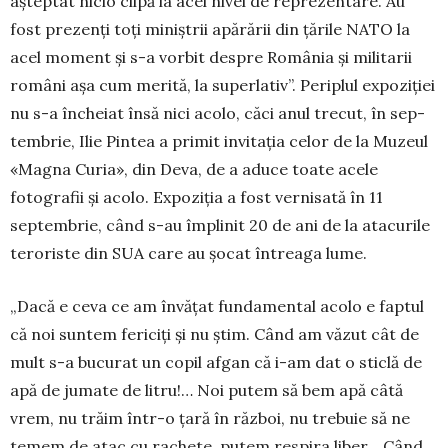
așteptat nicio clipă la acel nivel de reprezentare. Au
fost prezenți toți miniștrii apărării din țările NATO la
acel moment și s-a vorbit despre România și militarii
români așa cum merită, la superlativ”. Periplul expoziției
nu s-a în­cheiat însă nici acolo, căci anul trecut, în sep­
tem­brie, Ilie Pintea a primit invitația celor de la Muzeul
«Magna Curia», din Deva, de a aduce toate acele
fotografii și acolo. Expo­ziția a fost vernisată în 11
septembrie, când s-au împlinit 20 de ani de la atacurile
teroriste din SUA care au șocat întreaga lume.
„Dacă e ceva ce am învățat fundamental acolo e faptul
că noi suntem fericiți și nu știm. Când am văzut cât de
mult s-a bucurat un copil afgan că i-am dat o sticlă de
apă de jumate de litru!… Noi putem să bem apă câtă
vrem, nu trăim într-o țară în război, nu tre­buie să ne
temem de atac cu rachete, putem respira liber… Când