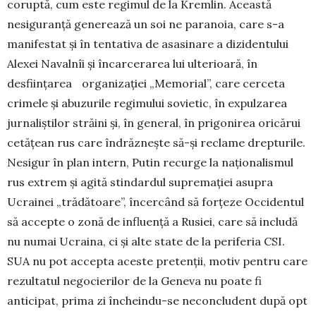
coruptă, cum este regimul de la Krem­lin. Această
nesiguranță generează un soi ne pa­ranoia, care s-a
manifestat și în tentativa de asasi­nare a dizidentului
Alexei Na­valnîi și încarcerarea lui ulterioară, în
desființarea organizației „Me­morial”, care cerceta
crimele și abu­zurile regimului sovietic, în expulzarea
jurnaliștilor străini și, în general, în prigonirea oricărui
cetățean rus care îndrăznește să-și reclame drepturile.
Nesigur în plan intern, Putin recurge la naționalismul
rus ex­trem și agită stindardul supremației asupra
Ucrai­nei „trădătoare”, încercând să forțeze Occidentul
să ac­cepte o zonă de influență a Rusiei, care să in­cludă
nu numai Ucraina, ci și alte state de la pe­riferia CSI.
SUA nu pot accepta aceste pretenții, mo­tiv pentru care
rezultatul negocierilor de la Ge­neva nu poate fi
anticipat, prima zi încheindu-se neconcludent după opt