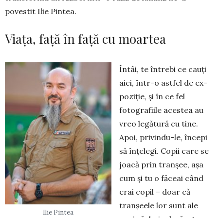
povestit Ilie Pintea.
Viața, față în față cu moartea
Întâi, te întrebi ce cauți
aici, într-o astfel de ex­
poziție, și în ce fel
fotografiile acestea au
vreo legă­tură cu tine.
Apoi, privindu-le, începi
să înțelegi. Copii care se
joacă prin tranșee, așa
cum și tu o făceai când
erai copil – doar că
tranșeele lor sunt ale
Ilie Pintea