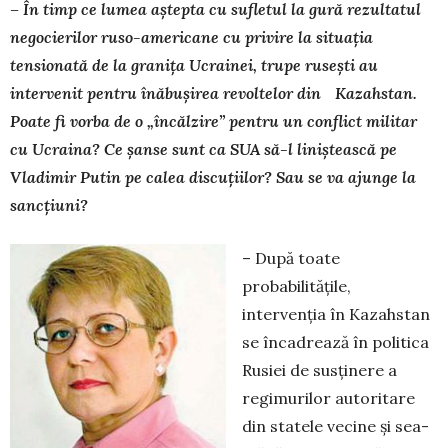
– În timp ce lumea aștepta cu sufletul la gură rezultatul
negocierilor ruso-americane cu privire la situația
tensionată de la granița Ucrainei, trupe rusești au
intervenit pentru înăbușirea revoltelor din Kazahstan.
Poate fi vorba de o „încălzire” pentru un conflict militar
cu Ucraina? Ce șanse sunt ca SUA să-l liniștească pe
Vladimir Putin pe calea discuțiilor? Sau se va ajunge la
sancțiuni?
– După toate
probabilitățile,
intervenția în Ka­zahstan
se încadrează în politica
Rusiei de sus­ținere a
regimurilor autoritare
din statele vecine și sea­