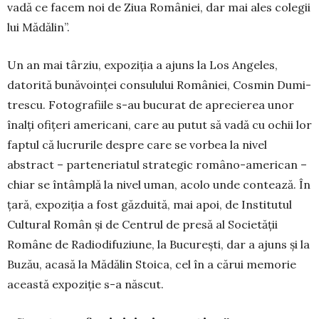
vadă ce facem noi de Ziua României, dar mai ales colegii
lui Mădălin”.
Un an mai târziu, expoziția a ajuns la Los Angeles,
datorită bunăvoinței consulului României, Cosmin Dumi­
tres­cu. Fotografiile s-au bucurat de aprecierea unor
înalți ofițeri americani, care au putut să vadă cu ochii lor
faptul că lucrurile despre care se vorbea la nivel
abstract – parteneriatul strategic româno-american –
chiar se întâmplă la nivel uman, acolo unde contează. În
ța­ră, expoziția a fost găzduită, mai apoi, de Institutul
Cultural Român și de Centrul de presă al Societății
Române de Radiodifuziune, la Bucu­rești, dar a ajuns și la
Buzău, acasă la Mădălin Stoi­ca, cel în a cărui memorie
această expoziție s-a născut.