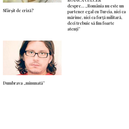
RODICA CULCER
despre… „România nu este un
Sfârșit de criză?
partener egal cu Turcia, nici ca
mărime, nici ca forță militară,
deci trebuie să fim foarte
atenți”
Dumbrava „minunată”