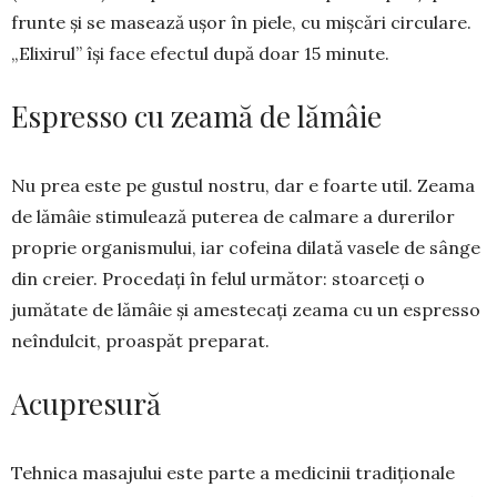
frunte și se masează ușor în piele, cu mișcări circulare.
„Elixirul” își face efectul după doar 15 minute.
Espresso cu zeamă de lămâie
Nu prea este pe gustul nostru, dar e foarte util. Zea­ma
de lămâie stimulează puterea de calmare a du­rerilor
proprie organismului, iar cofeina dilată vasele de sânge
din creier. Procedați în felul urmă­tor: stoar­ceți o
jumătate de lămâie și amestecați zeama cu un espresso
neîndulcit, proaspăt preparat.
Acupresură
Tehnica masajului este parte a medicinii tradi­ționale