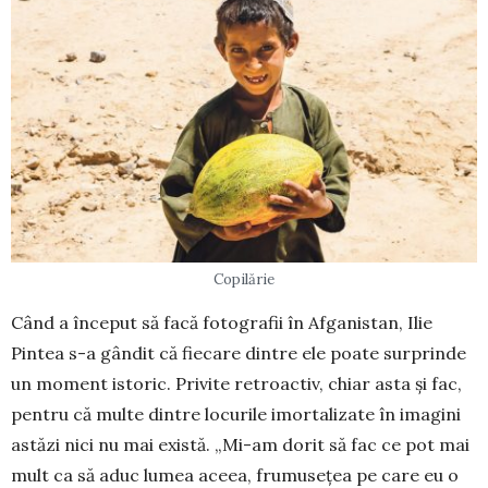
Copilărie
Când a început să facă foto­gra­fii în Afganistan, Ilie
Pintea s-a gân­dit că fiecare dintre ele poate sur­prinde
un moment istoric. Pri­vite retroactiv, chiar asta și fac,
pentru că multe dintre locurile imortalizate în imagini
astăzi nici nu mai există. „Mi-am dorit să fac ce pot mai
mult ca să aduc lumea aceea, frumusețea pe care eu o