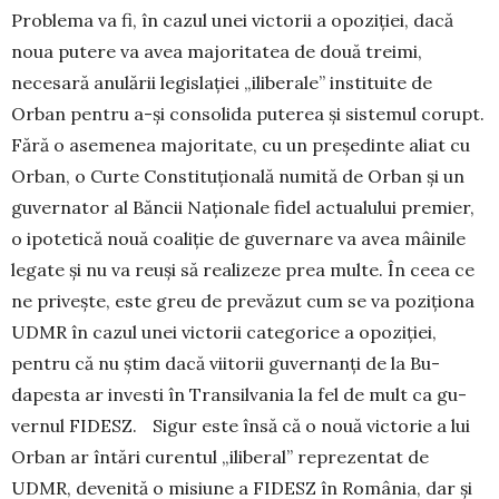
Problema va fi, în cazul unei victorii a opoziției, dacă
noua putere va avea majoritatea de două treimi,
necesară anulării legis­la­ției „iliberale” instituite de
Orban pentru a-și con­so­lida puterea și sistemul corupt.
Fără o asemenea majoritate, cu un președinte aliat cu
Orban, o Curte Constituțională numită de Orban și un
guvernator al Băncii Naționale fidel actualului premier,
o ipotetică nouă coaliție de guvernare va avea mâinile
legate și nu va reuși să realizeze prea multe. În ceea ce
ne privește, este greu de prevăzut cum se va poziționa
UDMR în cazul unei victorii categorice a opoziției,
pentru că nu știm dacă viitorii guvernanți de la Bu­
dapesta ar investi în Transilvania la fel de mult ca gu­
vernul FIDESZ. Sigur este însă că o nouă vic­torie a lui
Orban ar întări curentul „iliberal” repre­zentat de
UDMR, devenită o misiune a FIDESZ în Româ­nia, dar și