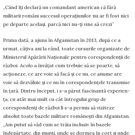
„Când îți declară un comandant american că fără
militarii români succesul operațiunilor nu ar fi fost nici
pe departe același, parcă nici nu-ți vine să crezi”
Prima dată, a ajuns în Afganistan în 2013, după ce a
urmat, câțiva ani la rând, toate cursurile or­ga­nizate de
Ministerul Apărării Naționale pentru corespondenții de
război. Acolo a învățat cum tre­buie să se poarte, să
acționeze, ce are voie să facă și ce nu, ce anume are
voie să dezvăluie și ce nu în corespondențele transmise
în țară. Dintru început, i s-a părut fascinantă expe­rien­
ța, cu atât mai mult cu cât întregului grup de
corespondenți de război li s-a permis să viziteze
absolut toate bazele militare româ­nești din Afganistan.
„Am putut să văd cum se trăia inclusiv în bazele
îndepărtate, din munți, unde se dormea în cort și unde,