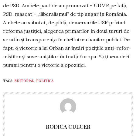
de PSD. Ambele partide au pro­movat – UDMR pe față,
PSD, mascat – „ilibe­ralis­mul” de tip ungar în România.
Ambele au sabotat, de pildă, demersurile USR privind
reforma justiției, alegerea primarilor în două tururi de
scrutin și transparența în cheltuirea banilor publici. De
fapt, o victorie a lui Or­ban ar întări pozițiile anti-refor­
miștilor și suve­ra­niștilor în toată Europa. Să ținem deci
pumnii pentru o victorie a opoziției.
TAGS:
EDITORIAL
,
POLITICĂ
RODICA CULCER