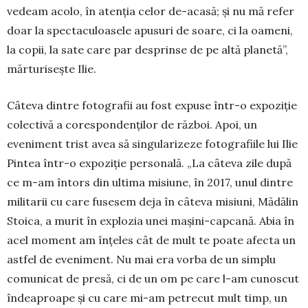
vedeam acolo, în atenția celor de-acasă; și nu mă refer
doar la spec­taculoasele apusuri de soare, ci la oa­meni,
la copii, la sate care par des­prinse de pe altă planetă”,
măr­turisește Ilie.
Câteva dintre fotografii au fost expuse într-o expoziție
colectivă a corespondenților de război. Apoi, un
eveniment trist avea să singularizeze foto­gra­fiile lui Ilie
Pin­tea într-o expoziție personală. „La câteva zile du­pă
ce m-am întors din ultima mi­siune, în 2017, unul dintre
militarii cu care fu­sesem deja în câteva misiuni, Mădălin
Stoica, a murit în explozia unei mașini-capcană. Abia în
acel mo­ment am înțeles cât de mult te poate afecta un
astfel de eveniment. Nu mai era vorba de un simplu
comunicat de pre­să, ci de un om pe care l-am cunoscut
îndeaproape și cu care mi-am petrecut mult timp, un