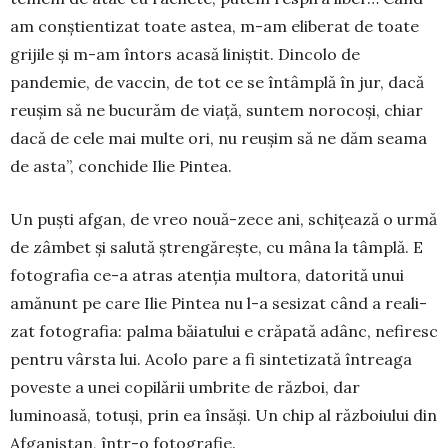
am conștientizat toate astea, m-am eliberat de toate
grijile și m-am întors acasă liniștit. Dincolo de
pandemie, de vaccin, de tot ce se întâmplă în jur, dacă
reu­șim să ne bucurăm de viață, suntem noro­coși, chiar
dacă de cele mai multe ori, nu reușim să ne dăm seama
de asta”, conchide Ilie Pin­tea.
Un puști afgan, de vreo nouă-zece ani, schițează o urmă
de zâmbet și salută ștren­gărește, cu mâna la tâmplă. E
fotografia ce-a atras atenția multora, datorită unui
amănunt pe care Ilie Pintea nu l-a sesizat când a rea­li­
zat fotografia: palma băiatului e crăpată adânc, nefiresc
pentru vârsta lui. Acolo pare a fi sintetizată întreaga
poveste a unei copilă­rii umbrite de război, dar
luminoasă, totuși, prin ea însăși. Un chip al războiului din
Af­ganistan, într-o fotografie.