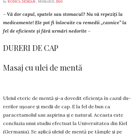
by
RODICA DEMIAN
, NUMĂRUL
1500
– Vă dor capul, spatele sau stomacul? Nu vă repeziți la
medica­mente! Ele pot fi înlocuite cu remedii „casnice” la
fel de eficiente și fără urmări nedorite –
DURERI DE CAP
Masaj cu ulei de mentă
Uleiul eteric de mentă și-a dovedit eficiența în cazul du­
rerilor ușoare și medii de cap. E la fel de bun ca
paraceta­molul sau aspirina și e natural. Aceasta este
concluzia unui studiu efectuat la Universi­tatea din Kiel
(Germania). Se aplică uleiul de mentă pe tâmple și pe