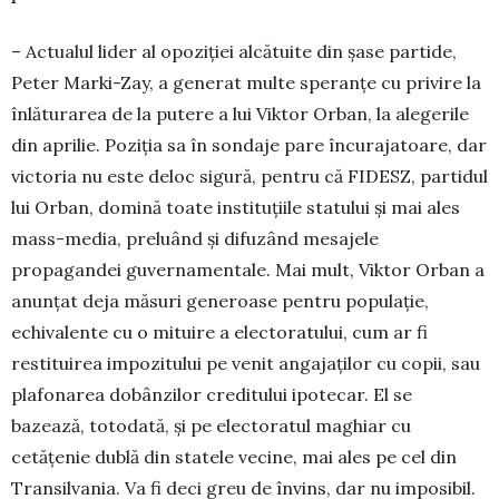
– Actualul lider al opoziției alcătuite din șase partide,
Peter Marki-Zay, a generat multe speranțe cu privire la
înlăturarea de la putere a lui Viktor Orban, la alegerile
din aprilie. Poziția sa în sondaje pare încurajatoare, dar
victoria nu este deloc sigură, pentru că FIDESZ, partidul
lui Orban, domină toate instituțiile statului și mai ales
mass-media, preluând și difuzând mesajele
propagandei guvernamentale. Mai mult, Viktor Orban a
anunțat deja măsuri ge­ne­roase pentru populație,
echivalente cu o mituire a elec­toratului, cum ar fi
restituirea impozitului pe venit angajaților cu copii, sau
plafonarea dobânzilor cre­ditului ipotecar. El se
bazează, totodată, și pe elec­toratul maghiar cu
cetățenie dublă din statele ve­cine, mai ales pe cel din
Transilvania. Va fi deci greu de învins, dar nu imposibil.