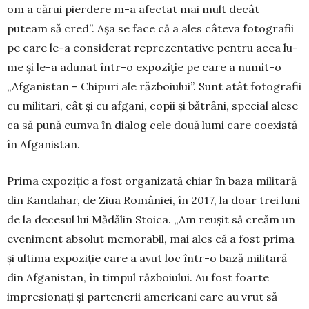
om a cărui pierdere m-a afectat mai mult decât
puteam să cred”. Așa se face că a ales câteva fotografii
pe care le-a consi­derat reprezen­tative pentru acea lu­
me și le-a adunat într-o ex­po­ziție pe care a nu­mit-o
„Afganistan – Chipuri ale războiului”. Sunt atât fotografii
cu militari, cât și cu afgani, copii și bă­trâni, special alese
ca să pună cumva în dialog cele două lumi care coexistă
în Afganistan.
Prima expoziție a fost organizată chiar în baza militară
din Kandahar, de Ziua României, în 2017, la doar trei luni
de la decesul lui Mă­dă­lin Stoica. „Am reușit să creăm un
eve­niment absolut memorabil, mai ales că a fost prima
și ultima expoziție care a avut loc într-o bază militară
din Afga­nistan, în timpul războiului. Au fost foarte
impresionați și partenerii ame­ricani care au vrut să