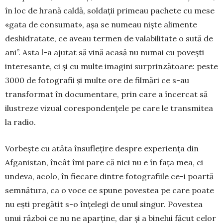
în loc de hrană caldă, soldații primeau pa­chete cu mese
«gata de consumat», așa se nu­meau niște alimente
deshidratate, ce aveau ter­men de valabilitate o sută de
ani”. Asta l-a ajutat să vină acasă nu numai cu povești
intere­sante, ci și cu multe imagini surprin­ză­toare: peste
3000 de fotografii și multe ore de filmări ce s-au
transformat în documen­tare, prin care a încercat să
ilustreze vizual co­respondențele pe care le transmitea
la radio.
Vorbește cu atâta însuflețire despre ex­pe­riența din
Afganistan, încât îmi pare că nici nu e în fața mea, ci
undeva, acolo, în fiecare dintre fotografiile ce-i poartă
semnătura, ca o voce ce spune povestea pe care poate
nu ești pregătit s-o înțelegi de unul singur. Po­vestea
unui război ce nu ne aparține, dar și a binelui făcut celor