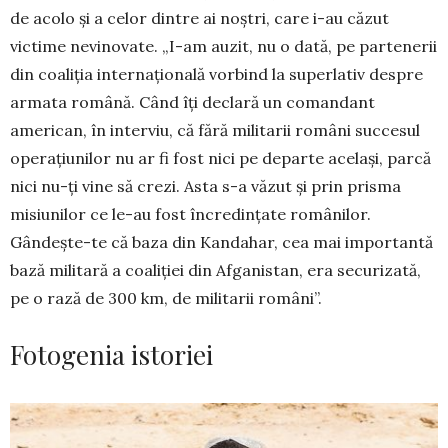
de acolo și a celor dintre ai noștri, care i-au căzut
victime nevinovate. „I-am auzit, nu o dată, pe partenerii
din coaliția internațională vorbind la superlativ despre
armata română. Când îți declară un comandant
american, în interviu, că fără militarii români succesul
operațiu­nilor nu ar fi fost nici pe departe ace­lași, parcă
nici nu-ți vine să crezi. Asta s-a văzut și prin prisma
misiunilor ce le-au fost încredințate românilor.
Gândește-te că baza din Kandahar, cea mai importantă
bază mi­litară a coaliției din Afganistan, era securizată,
pe o rază de 300 km, de militarii români”.
Fotogenia istoriei