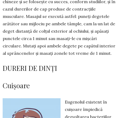
chineze și se folosește cu succes, conform studiilor, și în
cazul durerilor de cap produse de con­tracțiile
musculare. Masajul se execută astfel: puneți degetele
arătător sau mijlociu pe ambele tâmple, cam la un lat de
deget distanță de colțul exterior al ochiului, și apă­sați
punctele circa 1 minut sau masați-le cu mișcări
circulare. Mutați apoi ambele degete pe capătul interior
al sprâncenelor și masați zonele tot vreme de 1 minut.
DURERI DE DINȚI
Cuișoare
Eugenolul existent în
cuișoare împiedică
dezvoltarea bacteriilor,