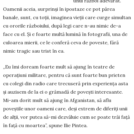
unui război adevărat.
Oamenii aceia, surprinși în ipostaze ce pot părea
banale, sunt, cu toții, ima­ginea vieții care curge simultan
cu ororile războ­iului, după legi care n-au nimic de-a
face cu el. Și e foarte multă lumină în fotografii, una de
culoarea mierii, ce le conferă ceva de poveste, fără
nimic tra­gic sau trist în ea.
„Eu îmi doream foarte mult să ajung în teatre de
operațiuni militare, pentru că sunt foarte bun prie­ten
cu colegi din radio care trecuseră prin ex­pe­rien­ța asta
și auzisem de la ei o grămadă de po­vești interesante.
Mi-am dorit mult să ajung în Af­ganistan, să aflu
poveștile unor oameni care, deși extrem de diferiți unii
de alții, vor putea să-mi dez­văluie cum se poate trăi față
în față cu moartea”, spune Ilie Pintea.