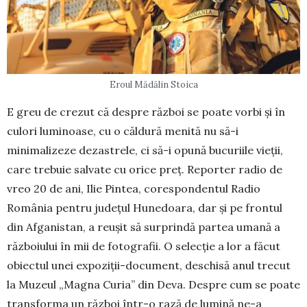
Eroul Mădălin Stoica
E greu de crezut că despre război se poate vorbi și în
culori luminoase, cu o căldură menită nu să-i
minimalizeze dezastrele, ci să-i opună bucuriile vieții,
care trebuie salvate cu orice preț. Reporter radio de
vreo 20 de ani, Ilie Pintea, corespondentul Radio
România pentru ju­dețul Hunedoara, dar și pe frontul
din Afganistan, a reușit să surprindă partea umană a
războiului în mii de fotografii. O selecție a lor a făcut
obiectul unei expoziții-document, deschisă anul trecut
la Muzeul „Magna Curia” din Deva. Despre cum se poate
transforma un război într-o rază de lumină ne-a