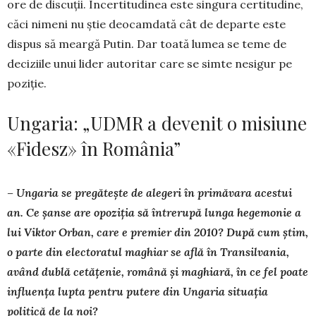
ore de discuții. Incerti­tudinea este singura cer­ti­tu­­dine,
căci nimeni nu știe deocamdată cât de de­parte este
dispus să meargă Putin. Dar toată lumea se teme de
deciziile unui lider autoritar care se simte nesigur pe
poziție.
Ungaria: „UDMR a devenit o misiune
«Fidesz» în România”
– Ungaria se pregătește de alegeri în primăvara acestui
an. Ce șanse are opoziția să întrerupă lunga hegemonie a
lui Viktor Orban, care e premier din 2010? După cum știm,
o parte din electoratul maghiar se află în Transilvania,
având dublă cetățenie, română și maghiară, în ce fel poate
influența lupta pentru putere din Ungaria situația
politică de la noi?