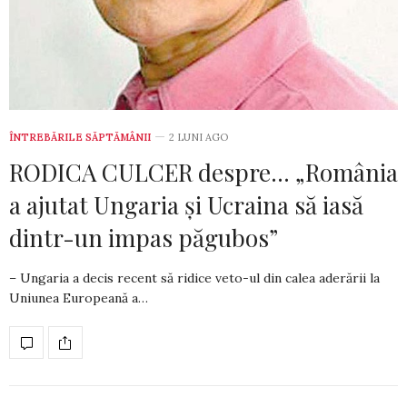
ÎNTREBĂRILE SĂPTĂMÂNII
2 LUNI AGO
RODICA CULCER despre… „România
a ajutat Ungaria și Ucraina să iasă
dintr-un impas păgubos”
– Ungaria a decis recent să ridice veto-ul din calea aderării la
Uniunea Europeană a…