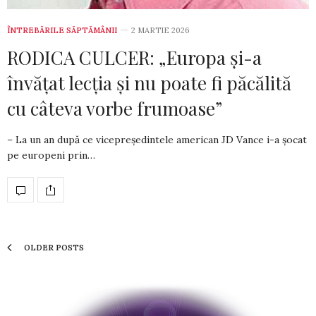
ÎNTREBĂRILE SĂPTĂMÂNII
2 MARTIE 2026
RODICA CULCER: „Europa și-a
învățat lecția și nu poate fi păcălită
cu câteva vorbe frumoase”
– La un an după ce vicepreședintele american JD Vance i-a șocat
pe europeni prin…
OLDER POSTS