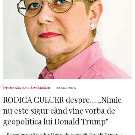
ÎNTREBĂRILE SĂPTĂMÂNII
20 MAI 2026
RODICA CULCER despre… „Nimic
nu este sigur când vine vorba de
geopolitica lui Donald Trump”
– Președintele Statelor Unite ale Americii, Donald Trump, a