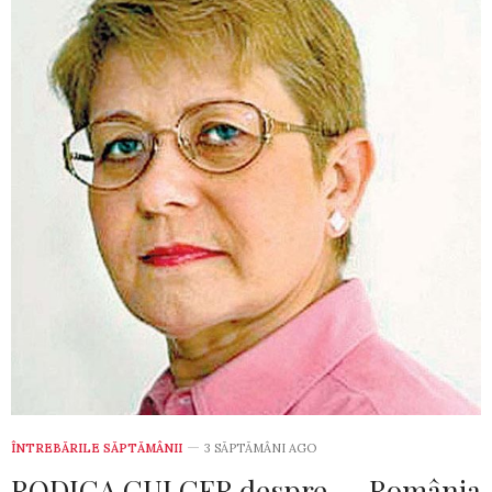
ÎNTREBĂRILE SĂPTĂMÂNII
3 SĂPTĂMÂNI AGO
RODICA CULCER despre… „România