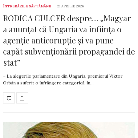
ÎNTREBĂRILE SĂPTĂMÂNII
21 APRILIE 2026
RODICA CULCER despre… „Magyar
a anunțat că Ungaria va înființa o
agenție anticorupție și va pune
capăt subvenționării propagandei de
stat”
– La alegerile parlamentare din Ungaria, premierul Viktor
Orbán a suferit o înfrângere categorică, în…