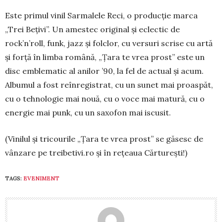
Este primul vi­nil Sarmalele Reci, o producție marca
„Trei Be­țivi”. Un amestec original şi eclectic de
rock’n’roll, funk, jazz şi fol­clor, cu versuri scrise cu artă
şi forţă în limba română, „Țara te vrea prost” este un
disc emblematic al anilor ’90, la fel de actual și acum.
Albumul a fost reînregistrat, cu un sunet mai proaspăt,
cu o tehnologie mai nouă, cu o voce mai matură, cu o
energie mai punk, cu un saxofon mai iscusit.
(Vinilul și tricourile „Țara te vrea prost” se gă­sesc de
vânzare pe treibetivi.ro şi în rețeaua Cărtu­rești!)
TAGS:
EVENIMENT