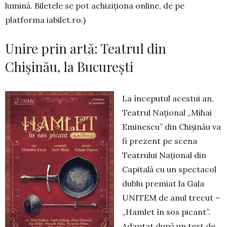
lumină. Biletele se pot achiziționa online, de pe
platforma iabilet.ro.)
Unire prin artă: Teatrul din
Chișinău, la București
La începutul acestui an,
Teatrul Na­țio­nal „Mihai
Eminescu” din Chi­șinău va
fi prezent pe scena
Teatrului Național din
Capitală cu un spectacol
dublu premiat la Gala
UNITEM de anul trecut –
„Ham­let în sos picant”.
Adap­tat după un text de