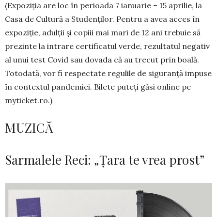
(Expoziţia are loc în perioada 7 ianuarie – 15 aprilie, la
Casa de Cul­­­tură a Studenților. Pentru a avea acces în
expoziție, adulții și co­piii mai mari de 12 ani trebuie să
prezinte la intrare certificatul verde, re­zul­tatul ne­ga­tiv
al unui test Covid sau dovada că au trecut prin boa­lă.
Totodată, vor fi respectate regulile de siguranță impuse
în contextul pandemiei. Bilete puteţi găsi online pe
myticket.ro.)
MUZICĂ
Sarmalele Reci: „Țara te vrea prost”