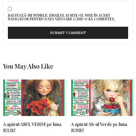
SALVEAZĂ-MI NUMELE, EMAILUL ȘI SITE-UL WEB ÎN ACEST
NAVIGATOR PENTRU DATA VIITOARE CÂND O SĂ COMENTEZ.
You May Also Like
A apărut ASUL VERDE pe luna
A apărut AS-ul Verde pe luna
IULIE!
IUNIE!