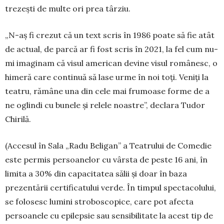
tre­zești de multe ori prea târ­ziu.
„N-aș fi crezut că un text scris în 1986 poate să fie atât
de actual, de parcă ar fi fost scris în 2021, la fel cum nu-
mi imaginam că visul american de­vine visul românesc, o
himeră care continuă să lase urme în noi toți. Veniți la
teatru, rămâne una din cele mai frumoase forme de a
ne oglindi cu bunele și relele noastre”, declara Tudor
Chirilă.
(Accesul în Sala „Radu Beligan” a Teatrului de Comedie
este permis persoanelor cu vârsta de peste 16 ani, în
limita a 30% din capacitatea sălii și doar în baza
prezentării certifica­tului verde. În timpul spectacolului,
se folosesc lumini stroboscopice, ca­re pot afecta
persoanele cu epilepsie sau sensibilitate la acest tip de