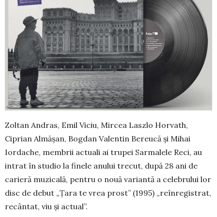
Zoltan Andras, Emil Viciu, Mircea Laszlo Hor­vath,
Ciprian Almășan, Bogdan Valentin Bereucă și Mihai
Iordache, membrii actuali ai trupei Sar­malele Reci, au
intrat în studio la finele anului tre­cut, după 28 ani de
carieră muzi­ca­lă, pentru o nouă variantă a celebrului lor
disc de debut „Țara te vrea prost” (1995) „reînregistrat,
re­cântat, viu și ac­tual”.