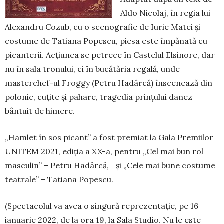
Aldo Ni­colaj, în regia lui
Alexandru Cozub, cu o scenografie de Iu­rie Matei și
costume de Tatiana Popescu, piesa este împănată cu
picanterii. Acțiunea se pe­trece în Castelul Elsinore, dar
nu în sala tronului, ci în bucă­tăria regală, unde
masterchef-ul Froggy (Petru Ha­dârcă) înscenează din
polonic, cuțite și pahare, tra­gedia prințului danez
bântuit de himere.
„Hamlet în sos picant” a fost premiat la Gala Premiilor
UNITEM 2021, ediția a XX-a, pentru „Cel mai bun rol
masculin” – Petru Hadârcă, și „Cele mai bune costume
teatrale” – Tatiana Po­pescu.
(Spectacolul va avea o singură reprezentaţie, pe 16
ianuarie 2022, de la ora 19, la Sala Studio. Nu le este