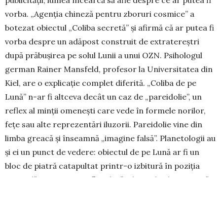
vorba. „Agenția chineză pentru zboruri cosmice” a
botezat obiectul „Coliba secretă” și afirmă că ar putea fi
vorba despre un adăpost construit de extratereștri
după prăbușirea pe solul Lunii a unui OZN. Psihologul
german Rainer Mansfeld, profesor la Uni­versitatea din
Kiel, are o ex­plicație complet diferită. „Coliba de pe
Lună” n-ar fi altceva decât un caz de „pareidolie”, un
reflex al minții ome­nești care vede în formele norilor,
fețe sau alte repre­zentări iluzorii. Pareidolie vine din
limba greacă și înseamnă „imagine falsă”. Planetologii au
și ei un punct de vedere: obiectul de pe Lună ar fi un
bloc de piatră catapultat printr-o izbitură în poziția
verticală. Pentru a se afla adevărul, sonda chinezească
„Jadehase 2” va trebui să se apropie mai mult de obiect.
Distanța este de doar 80 de metri, dar drumul e greu.
Pentru fiecare metru, roverul are nevoie de o zi.