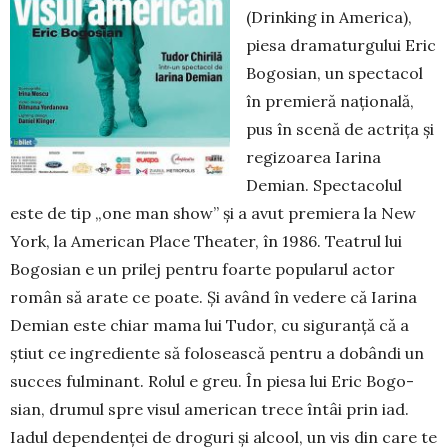
(Drinking in America),
piesa dramatur­gului Eric
Bogosian, un spectacol
în premieră națională,
pus în scenă de ac­trița și
regizoarea Iarina
Demian. Spec­tacolul
este de tip „one man show” și a avut premie­ra la New
York, la American Place Thea­ter, în 1986. Tea­trul lui
Bogo­sian e un prilej pentru foarte popu­larul actor
român să arate ce poate. Și având în vedere că Iarina
Demian este chiar mama lui Tudor, cu sigu­ranță că a
știut ce ingrediente să fo­losească pentru a dobândi un
succes fulminant. Rolul e greu. În pie­sa lui Eric Bogo­
sian, drumul spre visul ameri­can trece întâi prin iad.
Iadul dependenței de droguri și al­cool, un vis din care te