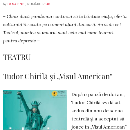
by
DANA ENE
, NUMĂRUL
1501
– Chiar dacă pandemia continuă să le bântuie viața, oferta
culturală îi scoate pe oameni afară din casă. Au și de ce!
Teatrul, muzica și umorul sunt cele mai bune leacuri
pentru depresie –
TEATRU
Tudor Chirilă și „Visul American”
După o pauză de doi ani,
Tudor Chirilă s-a lăsat
sedus din nou de scena
teatrală şi a acceptat să
joace în „Visul Ame­rican”