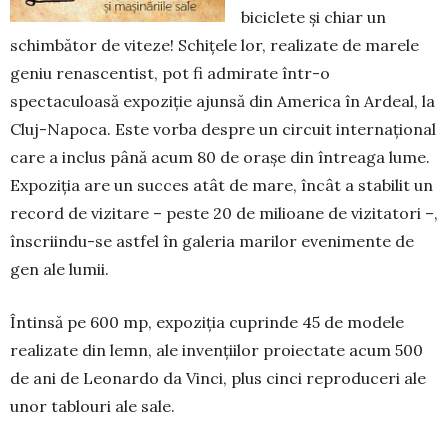
biciclete și chiar un
schimbător de vi­teze! Schițele lor, realizate de marele
geniu renascentist, pot fi admi­rate într-o
spectaculoasă expoziţie ajunsă din America în Ardeal, la
Cluj-Napoca. Este vorba despre un circuit internațional
care a inclus până acum 80 de orașe din întreaga lume.
Expoziţia are un succes atât de mare, încât a stabilit un
record de vizitare – peste 20 de milioane de vizitatori –,
înscriin­du-se astfel în galeria marilor evenimente de
gen ale lumii.
Întinsă pe 600 mp, expoziția cuprinde 45 de modele
realizate din lemn, ale invențiilor proiectate acum 500
de ani de Leonardo da Vinci, plus cinci reproduceri ale
unor tablouri ale sale.