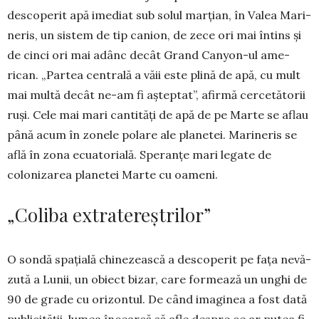
desco­perit apă imediat sub solul marțian, în Valea Mari­
neris, un sistem de tip canion, de zece ori mai în­tins și
de cinci ori mai adânc decât Grand Canyon-ul a­me­
rican. „Partea cen­­trală a văii este plină de apă, cu mult
mai mul­tă de­cât ne-am fi aștep­tat”, afir­mă cercetă­torii
ruși. Cele mai mari can­tități de apă de pe Marte se aflau
până acum în zo­nele polare ale pla­ne­tei. Marineris se
află în zona ecua­torială. Speranțe mari legate de
coloni­zarea planetei Marte cu oameni.
„Coliba extratereștrilor”
O sondă spațială chinezească a descoperit pe fața nevă­
zută a Lunii, un obiect bizar, care formează un unghi de
90 de grade cu orizontul. De când imaginea a fost dată
publi­cității, lumea încearcă să afle despre ce ar putea fi